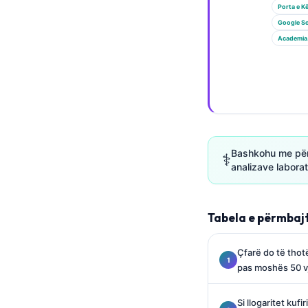
Gàidhlig
Porta e K
Euskara
Google Sc
Academia
Македонски јазик
Latviešu valoda
Galego
অসমীয়া
සිංහල
Bashkohu me përd
⚕️
سنڌي
analizave labora
پښتو
Tabela e përmbaj
Slovenčina
Hrvatski
Çfarë do të thot
pas moshës 50 v
Suomi
Қазақ тілі
Si llogaritet kufi