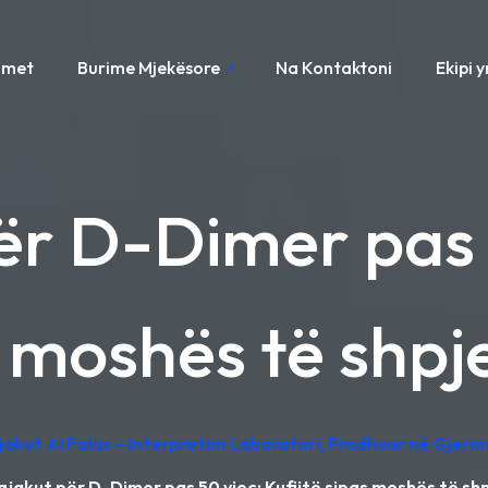
imet
Burime Mjekësore
Na Kontaktoni
Ekipi 
për D-Dimer pas 
s moshës të shpj
Gjakut AI Falas – Interpretim Laboratori, Prodhuar në Gjerm
i gjakut për D-Dimer pas 50 vjeç: Kufijtë sipas moshës të sh