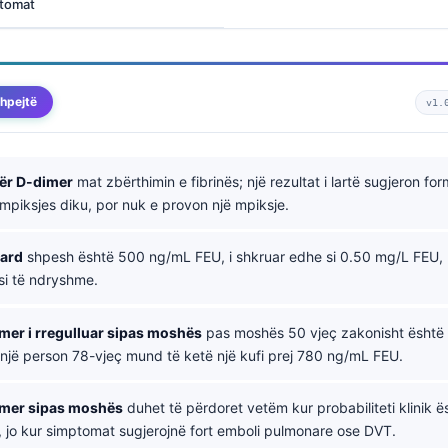
ptomat
hpejtë
v1.
për D-dimer
mat zbërthimin e fibrinës; një rezultat i lartë sugjeron fo
mpiksjes diku, por nuk e provon një mpiksje.
dard
shpesh është 500 ng/mL FEU, i shkruar edhe si 0.50 mg/L FEU, 
si të ndryshme.
dimer i rregulluar sipas moshës
pas moshës 50 vjeç zakonisht është
një person 78-vjeç mund të ketë një kufi prej 780 ng/mL FEU.
dimer sipas moshës
duhet të përdoret vetëm kur probabiliteti klinik ësh
 jo kur simptomat sugjerojnë fort emboli pulmonare ose DVT.