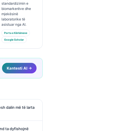
standardizimin e
biomarkerëve dhe
mjekësinë
laboratorike të
asistuar nga AI.
Porta e Kërkimeve
Google Scholar
Kantesti AI →
sh dalin më të larta
nd ta dyfishojnë