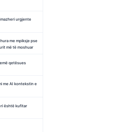
imazheri urgjente
dhura me mpiksje pse
iturit më të moshuar
rremë qetësues
imi me AI kontekstin e
ri është kufitar