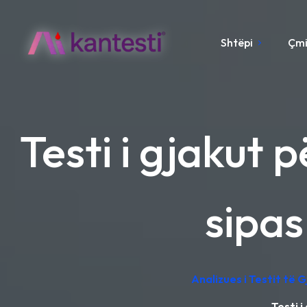
Shtëpi
Çm
Testi i gjakut 
sipa
Analizues i Testit të 
Testi 