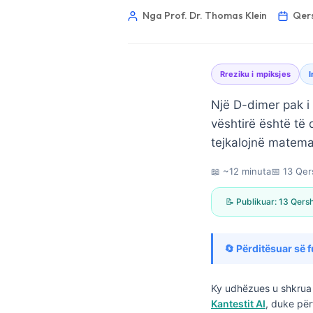
Nga Prof. Dr. Thomas Klein
Qers
Rreziku i mpiksjes
I
Një D-dimer pak i 
vështirë është të 
tejkalojnë matema
📖 ~12 minuta
📅
13 Qer
📝 Publikuar:
13 Qers
🔄 Përditësuar së f
Norsk bokmål
Ky udhëzues u shkrua 
Kantestit AI
, duke për
Ślōnskŏ gŏdka