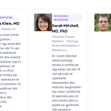
RISHIKUES
 KRYESOR
MJEKËSOR
 Klein, MD
Sarah Mitchell,
 Kantesti AI
MD, PhD
s Klein është
Këshilltar Kryesor
 klinik i
Mjekësor - Patologji
ar nga bordi dhe
Klinike dhe Mjekësi e
 me mbi 15 vjet
Brendshme
në mjekësinë
Dr. Sarah Mitchell
ike dhe analizë
është patologe
 asistuar nga AI.
klinike e certifikuar
Mjekësor në
nga bordi, me mbi 18
I, ai ofron
vjet përvojë në
e klinike për
mjekësinë
 mjekësore të
laboratorike dhe
rvor pronësor. Dr.
analizën diagnostike.
publikuar mbi
Ajo mban certifikime
imin e
të specializuara në
rëve dhe
kimi klinike dhe ka
kimin
publikuar gjerësisht
k.
mbi panelet e