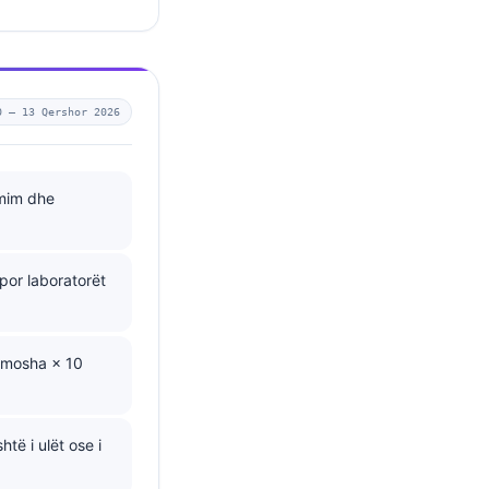
0 —
13 Qershor 2026
rmim dhe
por laboratorët
 mosha × 10
të i ulët ose i