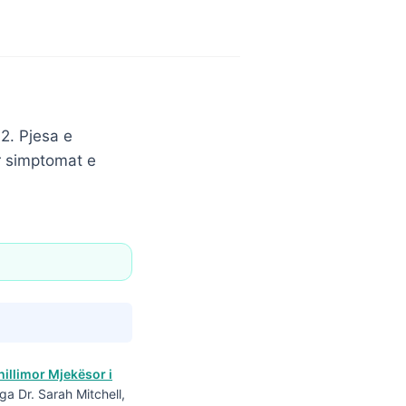
32. Pjesa e
ur simptomat e
hillimor Mjekësor i
ga Dr. Sarah Mitchell,