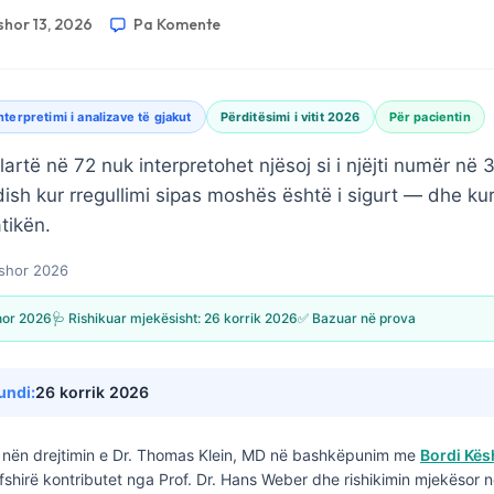
hor 13, 2026
Pa Komente
nterpretimi i analizave të gjakut
Përditësimi i vitit 2026
Për pacientin
lartë në 72 nuk interpretohet njësoj si i njëjti numër në 
dish kur rregullimi sipas moshës është i sigurt — dhe k
tikën.
shor 2026
hor 2026
🩺 Rishikuar mjekësisht:
26 korrik 2026
✅ Bazuar në prova
undi:
26 korrik 2026
nën drejtimin e
Dr. Thomas Klein, MD
në bashkëpunim me
Bordi Kës
fshirë kontributet nga Prof. Dr. Hans Weber dhe rishikimin mjekësor n