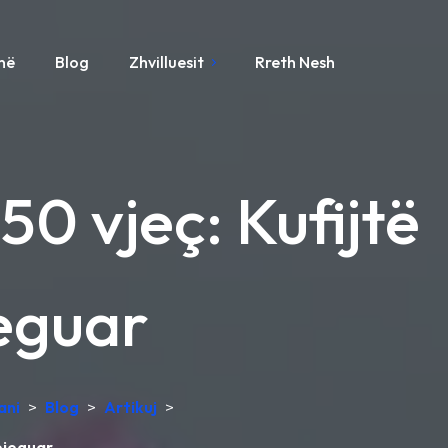
ynë
Blog
Zhvilluesit
Rreth Nesh
50 vjeç: Kufijtë
eguar
ani
>
Blog
>
Artikuj
>
pjeguar