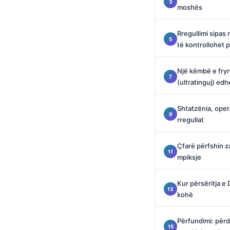
moshës
Català
O‘zbekcha
Rregullimi sipas
Українська
të kontrollohet p
አማርኛ
Një këmbë e fryr
Kiswahili
(ultratinguj) edh
ភាសាខ្មែរ
Shtatzënia, oper
ဗမာစာ
rregullat
ไทย
Tagalog
Çfarë përfshin z
mpiksje
Tiếng Việt
Bahasa Melayu
Kur përsëritja 
മലയാളം
kohë
ಕನ್ನಡ
Përfundimi: përd
ગુજરાતી