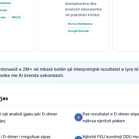
ërkimeve
biomarkerëve dhe
analizën laboratorike
holar
në praktikën klinike.
.edu
ORCID
Porta e Kërkimeve
Google Scholar
oruesit e 2M+ në mbarë botën që interpretojnë rezultatet e tyre të
torike me AI brenda sekondash.
tjes
ë një analizë gjaku për D-dimer
Pse rezultatet e D-dimer shpe
jeç
ndërsa njerëzit plaken
ri i D-dimer i rregulluar sipas
Njësitë FEU kundrejt DDU mu