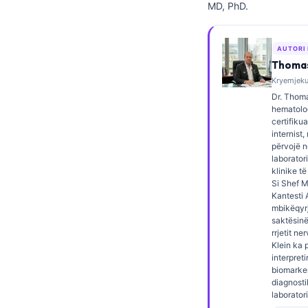
MD, PhD.
Frysk
Esperanto
AUTORI
Беларуская мова
Thomas
Kryemjeku,
Татар теле
Dr. Thoma
Кыргызча
hematolog
certifiku
ئۇيغۇرچە
internist,
përvojë 
Cebuano
laborator
klinike të
Basa Jawa
Si Shef 
ພາສາລາວ
Kantesti A
mbikëqyrj
Монгол
saktësinë
rrjetit ne
Afrikaans
Klein ka 
interpret
العربية المغربية
biomarke
diagnosti
Occitan
laboratori