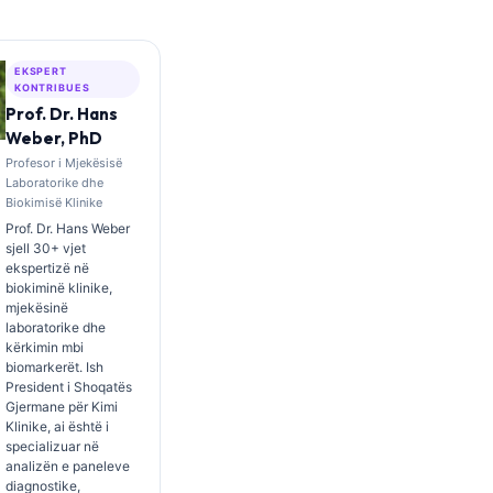
EKSPERT
KONTRIBUES
Prof. Dr. Hans
Weber, PhD
Profesor i Mjekësisë
Laboratorike dhe
Biokimisë Klinike
Prof. Dr. Hans Weber
sjell 30+ vjet
ekspertizë në
biokiminë klinike,
mjekësinë
laboratorike dhe
kërkimin mbi
biomarkerët. Ish
President i Shoqatës
Gjermane për Kimi
Klinike, ai është i
specializuar në
analizën e paneleve
diagnostike,