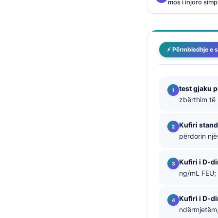
mos i injoro sim
தமிழ்
తెలుగు
मराठी
⚡ Përmbledhje e s
اردو
বাংলা
test gjaku 
Magyar
zbërthim të 
Slovenščina
Kufiri stan
한국어
përdorin një
Polski
Lietuvių kalba
Kufiri i D-
ng/mL FEU; 
Русский
ქართული
Kufiri i D-
Čeština
ndërmjetëm,