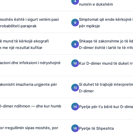
numrin e dukshëm
 moshës është i sigurt vetëm pasi
Simptomat që ende kërkojnë 
robabiliteti paraprak
për mpiksje
ë mund të kërkojë ekografi
Shkaqe të zakonshme jo të li
e me një rezultat kufitar
D-dimer është i lartë te të rr
acioni dhe infeksioni i ndryshojnë
Kur D-dimer mund të duket 
akonisht imazheria urgjente për
Si duhet të trajtojë interpret
D-dimer
e D-dimer ndihmon — dhe kur humb
Pyetje për t’u bërë kur D-dime
or rregullimin sipas moshës, por
Pyetje të Shpeshta