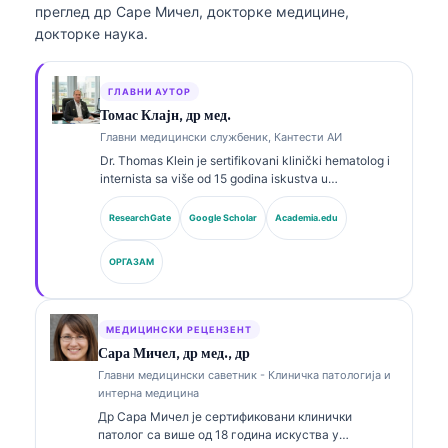
преглед др Саре Мичел, докторке медицине,
докторке наука.
ГЛАВНИ АУТОР
Томас Клајн, др мед.
Главни медицински службеник, Кантести АИ
Dr. Thomas Klein je sertifikovani klinički hematolog i
internista sa više od 15 godina iskustva u
laboratorijskoj medicini i analizi kliničkih podataka uz
pomoć veštačke inteligencije. Kao glavni medicinski
ResearchGate
Google Scholar
Academia.edu
direktor u Kantesti AI, on obezbeđuje klinički nadzor
nad medicinskom tačnošću zaštićene neuronske
ОРГАЗАМ
mreže. Dr. Klein je objavljivao radove o interpretaciji
biomarkera i laboratorijskoj dijagnostici.
МЕДИЦИНСКИ РЕЦЕНЗЕНТ
Сара Мичел, др мед., др
Главни медицински саветник - Клиничка патологија и
интерна медицина
Др Сара Мичел је сертификовани клинички
патолог са више од 18 година искуства у