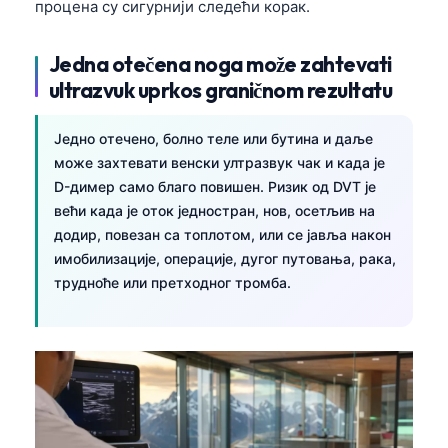
процена су сигурнији следећи корак.
தமிழ்
Jedna otečena noga može zahtevati
తెలుగు
ultrazvuk uprkos graničnom rezultatu
मराठी
اردو
Једно отечено, болно теле или бутина и даље
বাংলা
може захтевати венски ултразвук чак и када је
D-димер само благо повишен. Ризик од DVT је
Shqip
већи када је оток једностран, нов, осетљив на
Magyar
додир, повезан са топлотом, или се јавља након
имобилизације, операције, дугог путовања, рака,
Slovenščina
трудноће или претходног тромба.
한국어
Polski
Lietuvių kalba
Русский
ქართული