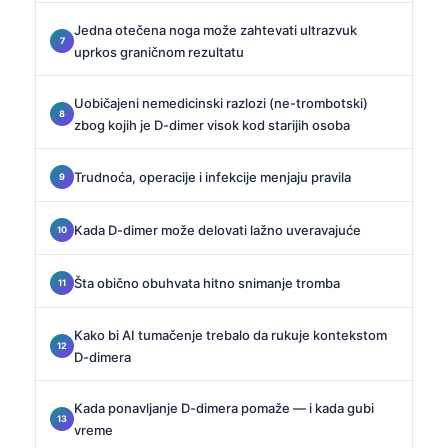
Jedna otečena noga može zahtevati ultrazvuk
uprkos graničnom rezultatu
Uobičajeni nemedicinski razlozi (ne-trombotski)
zbog kojih je D-dimer visok kod starijih osoba
Trudnoća, operacije i infekcije menjaju pravila
Kada D-dimer može delovati lažno uveravajuće
Šta obično obuhvata hitno snimanje tromba
Kako bi AI tumačenje trebalo da rukuje kontekstom
D-dimera
Kada ponavljanje D-dimera pomaže — i kada gubi
vreme