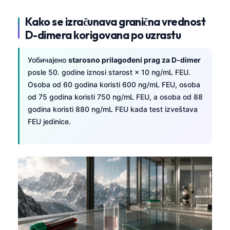
Kako se izračunava granična vrednost
D-dimera korigovana po uzrastu
Уобичајено
starosno prilagođeni prag za D-dimer
posle 50. godine iznosi starost × 10 ng/mL FEU.
Osoba od 60 godina koristi 600 ng/mL FEU, osoba
od 75 godina koristi 750 ng/mL FEU, a osoba od 88
godina koristi 880 ng/mL FEU kada test izveštava
FEU jedinice.