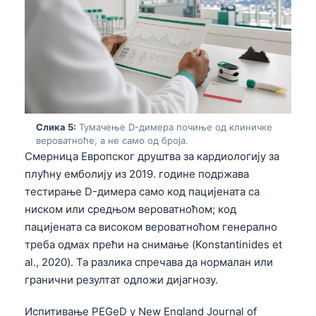
Слика 5:
Тумачење D-димера почиње од клиничке
вероватноће, а не само од броја.
Смерница Европског друштва за кардиологију за
плућну емболију из 2019. године подржава
тестирање D-димера само код пацијената са
ниском или средњом вероватноћом; код
пацијената са високом вероватноћом генерално
треба одмах прећи на снимање (Konstantinides et
al., 2020). Та разлика спречава да нормалан или
гранични резултат одложи дијагнозу.
Испитивање PEGeD у New England Journal of