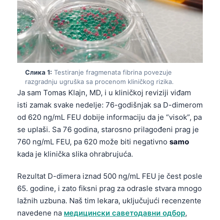
Слика 1:
Testiranje fragmenata fibrina povezuje
razgradnju ugruška sa procenom kliničkog rizika.
Ja sam Tomas Klajn, MD, i u kliničkoj reviziji viđam
isti zamak svake nedelje: 76-godišnjak sa D-dimerom
od 620 ng/mL FEU dobije informaciju da je “visok”, pa
se uplaši. Sa 76 godina, starosno prilagođeni prag je
760 ng/mL FEU, pa 620 može biti negativno
samo
kada je klinička slika ohrabrujuća.
Rezultat D-dimera iznad 500 ng/mL FEU je čest posle
65. godine, i zato fiksni prag za odrasle stvara mnogo
lažnih uzbuna. Naš tim lekara, uključujući recenzente
navedene na
медицински саветодавни одбор
,