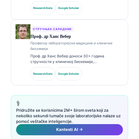
лабораторијској медицини и дијагностичкој
анализи. Поседује специјалистичке сертификате
ResearchGate
Google Scholar
из клиничке хемије и опширно је објављивала
радове о панелима биомаркера и лабораторијској
анализи у клиничкој пракси.
СТРУЧЊАК САРАДНИК
Проф. др Ханс Вебер
Професор лабораторијске медицине и клиничке
биохемије
Проф. др Ханс Вебер доноси 30+ година
стручности у клиничкој биохемији,
лабораторијској медицини и истраживању
биомаркера. Бивши председник Немачког
ResearchGate
Google Scholar
друштва за клиничку хемију, специјализован је за
анализу дијагностичких панела, стандардизацију
биомаркера и лабораторијску медицину уз помоћ
вештачке интелигенције.
⚕️
Pridružite se korisnicima 2M+ širom sveta koji za
nekoliko sekundi tumače svoje laboratorijske nalaze uz
pomoć veštačke inteligencije.
Kantesti AI →