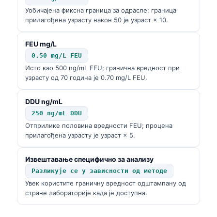
Уобичајена фиксна граница за одрасле; граница
прилагођена узрасту након 50 је узраст × 10.
FEU mg/L
0.50 mg/L FEU
Исто као 500 ng/mL FEU; гранична вредност при
узрасту од 70 година је 0.70 mg/L FEU.
DDU ng/mL
250 ng/mL DDU
Отприлике половина вредности FEU; процена
прилагођена узрасту је узраст × 5.
Извештавање специфично за анализу
Разликује се у зависности од методе
Увек користите граничну вредност одштампану од
стране лабораторије када је доступна.