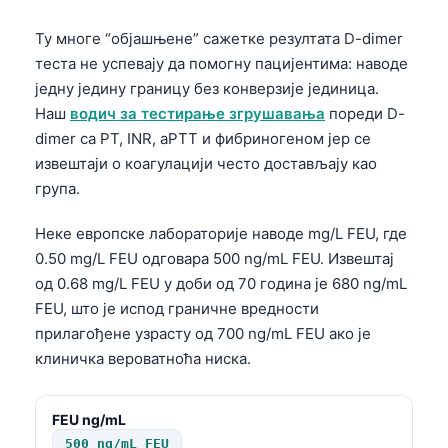
Ту многе “објашњене” сажетке резултата D-dimer
теста не успевају да помогну пацијентима: наводе
једну једину границу без конверзије јединица.
Наш
водич за тестирање згрушавања
пореди D-
dimer са PT, INR, aPTT и фибриногеном јер се
извештаји о коагулацији често достављају као
група.
Неке европске лабораторије наводе mg/L FEU, где
0.50 mg/L FEU одговара 500 ng/mL FEU. Извештај
од 0.68 mg/L FEU у доби од 70 година је 680 ng/mL
FEU, што је испод граничне вредности
прилагођене узрасту од 700 ng/mL FEU ако је
клиничка вероватноћа ниска.
FEU ng/mL
500 ng/mL FEU