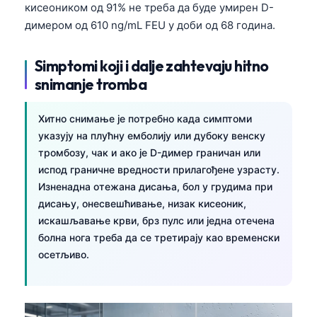
кисеоником од 91% не треба да буде умирен D-
Frysk
димером од 610 ng/mL FEU у доби од 68 година.
Esperanto
Беларуская мова
Simptomi koji i dalje zahtevaju hitno
snimanje tromba
Татар теле
Кыргызча
Хитно снимање је потребно када симптоми
ئۇيغۇرچە
указују на плућну емболију или дубоку венску
тромбозу, чак и ако је D-димер граничан или
Cebuano
испод граничне вредности прилагођене узрасту.
Basa Jawa
Изненадна отежана дисања, бол у грудима при
ພາສາລາວ
дисању, онесвешћивање, низак кисеоник,
искашљавање крви, брз пулс или једна отечена
Монгол
болна нога треба да се третирају као временски
Afrikaans
осетљиво.
العربية المغربية
Occitan