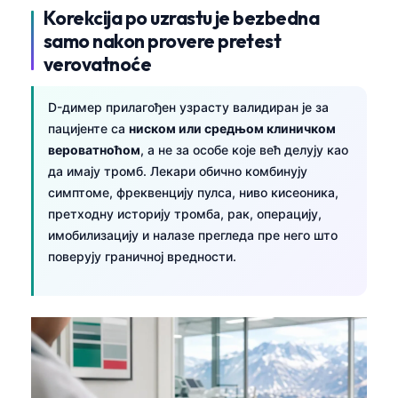
Korekcija po uzrastu je bezbedna
samo nakon provere pretest
verovatnoće
D-димер прилагођен узрасту валидиран је за
пацијенте са
ниском или средњом клиничком
вероватноћом
, а не за особе које већ делују као
да имају тромб. Лекари обично комбинују
симптоме, фреквенцију пулса, ниво кисеоника,
претходну историју тромба, рак, операцију,
имобилизацију и налазе прегледа пре него што
поверују граничној вредности.