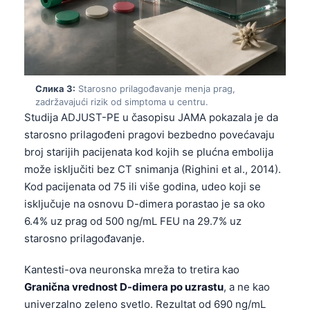
Слика 3:
Starosno prilagođavanje menja prag,
zadržavajući rizik od simptoma u centru.
Studija ADJUST-PE u časopisu JAMA pokazala je da
starosno prilagođeni pragovi bezbedno povećavaju
broj starijih pacijenata kod kojih se plućna embolija
može isključiti bez CT snimanja (Righini et al., 2014).
Kod pacijenata od 75 ili više godina, udeo koji se
isključuje na osnovu D-dimera porastao je sa oko
6.4% uz prag od 500 ng/mL FEU na 29.7% uz
starosno prilagođavanje.
Kantesti-ova neuronska mreža to tretira kao
Granična vrednost D-dimera po uzrastu
, a ne kao
univerzalno zeleno svetlo. Rezultat od 690 ng/mL