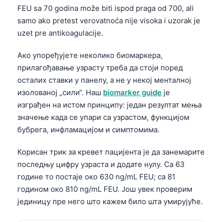
FEU sa 70 godina može biti ispod praga od 700, ali
samo ako pretest verovatnoća nije visoka i uzorak je
uzet pre antikoagulacije.
Ако упоређујете неколико биомаркера,
прилагођавање узрасту треба да стоји поред
осталих ставки у панелу, а не у некој менталној
изолованој „сили“. Наш
biomarker guide
је
изграђен на истом принципу: један резултат мења
значење када се упари са узрастом, функцијом
бубрега, инфламацијом и симптомима.
Корисан трик за кревет пацијента је да занемарите
последњу цифру узраста и додате нулу. Са 63
године то постаје око 630 ng/mL FEU; са 81
годином око 810 ng/mL FEU. Још увек проверим
јединицу пре него што кажем било шта умирујуће.