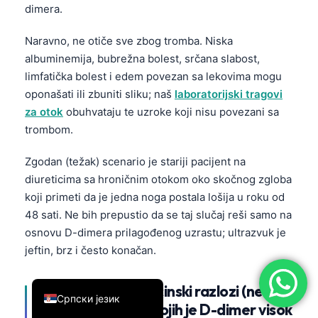
dimera.
简体中文
Naravno, ne otiče sve zbog tromba. Niska
Română
albuminemija, bubrežna bolest, srčana slabost,
Türkçe
limfatička bolest i edem povezan sa lekovima mogu
Ελληνικά
oponašati ili zbuniti sliku; naš
laboratorijski tragovi
Português
za otok
obuhvataju te uzroke koji nisu povezani sa
trombom.
Español
Italiano
Zgodan (težak) scenario je stariji pacijent na
diureticima sa hroničnim otokom oko skočnog zgloba
עִבְרִית
koji primeti da je jedna noga postala lošija u roku od
Français
48 sati. Ne bih prepustio da se taj slučaj reši samo na
العربية
osnovu D-dimera prilagođenog uzrastu; ultrazvuk je
jeftin, brz i često konačan.
Deutsch
English
Uobičajeni nemedicinski razlozi (ne-
Српски језик
trombotski) zbog kojih je D-dimer visok