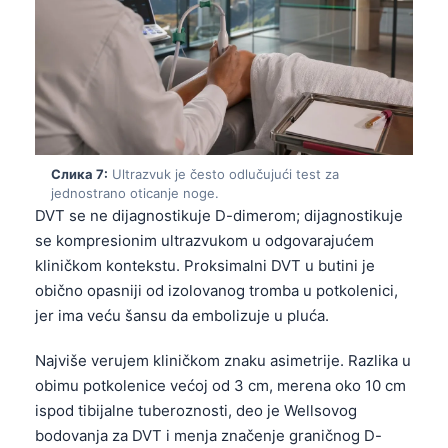
Čeština
日本語
Eesti
Azərbaycan dili
Bosanski
Слика 7:
Ultrazvuk je često odlučujući test za
Svenska
jednostrano oticanje noge.
Íslenska
DVT se ne dijagnostikuje D-dimerom; dijagnostikuje
se kompresionim ultrazvukom u odgovarajućem
Հայերեն
kliničkom kontekstu. Proksimalni DVT u butini je
Bahasa Indonesia
obično opasniji od izolovanog tromba u potkolenici,
हिन्दी
jer ima veću šansu da embolizuje u pluća.
Nederlands
Najviše verujem kliničkom znaku asimetrije. Razlika u
Dansk
obimu potkolenice većoj od 3 cm, merena oko 10 cm
Български
ispod tibijalne tuberoznosti, deo je Wellsovog
bodovanja za DVT i menja značenje graničnog D-
فارسی