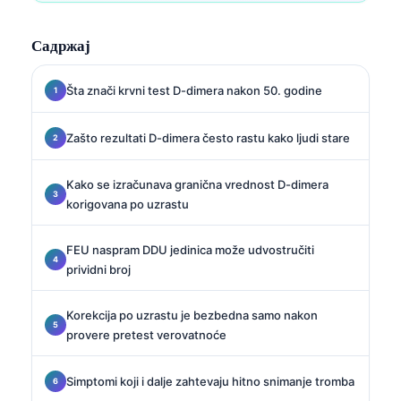
Садржај
Šta znači krvni test D-dimera nakon 50. godine
Zašto rezultati D-dimera često rastu kako ljudi stare
Kako se izračunava granična vrednost D-dimera
korigovana po uzrastu
FEU naspram DDU jedinica može udvostručiti
prividni broj
Korekcija po uzrastu je bezbedna samo nakon
provere pretest verovatnoće
Simptomi koji i dalje zahtevaju hitno snimanje tromba