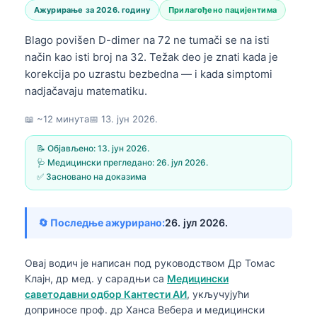
Ажурирање за 2026. годину
Прилагођено пацијентима
Blago povišen D-dimer na 72 ne tumači se na isti
način kao isti broj na 32. Težak deo je znati kada je
korekcija po uzrastu bezbedna — i kada simptomi
nadjačavaju matematiku.
📖 ~12 минута
📅
13. јун 2026.
📝 Објављено:
13. јун 2026.
🩺 Медицински прегледано:
26. јул 2026.
✅ Засновано на доказима
🔄 Последње ажурирано:
26. јул 2026.
Овај водич је написан под руководством
Др Томас
Клајн, др мед.
у сарадњи са
Медицински
саветодавни одбор Кантести АИ
, укључујући
доприносе проф. др Ханса Вебера и медицински