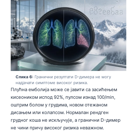
Gàidhlig
Euskara
Македонски јазик
Latviešu valoda
Galego
অসমীয়া
සිංහල
سنڌي
Слика 6:
Гранични резултати D-димера не могу
پښتو
надјачати симптоме високог ризика.
Плућна емболија може се јавити са засићењем
кисеоником испод 92%, пулсом изнад 100/min,
Slovenčina
оштрим болом у грудима, новом отежаном
Hrvatski
дисањем или колапсом. Нормалан рендген
грудног коша не искључује, а гранични D-димер
Suomi
не чини причу високог ризика неважном.
Қазақ тілі