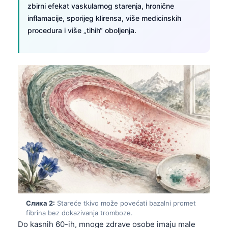
zbirni efekat vaskularnog starenja, hronične
inflamacije, sporijeg klirensa, više medicinskih
procedura i više „tihih“ oboljenja.
Слика 2:
Stareće tkivo može povećati bazalni promet
fibrina bez dokazivanja tromboze.
Do kasnih 60-ih, mnoge zdrave osobe imaju male