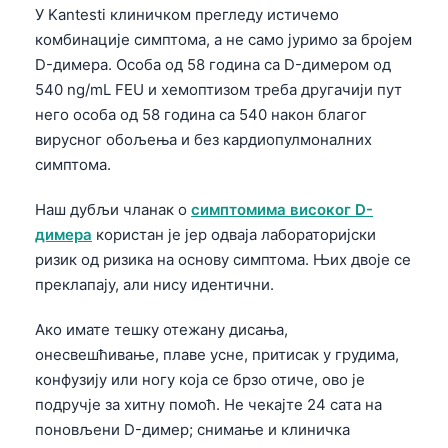
У Kantesti клиничком прегледу истичемо
Català
комбинације симптома, а не само јуримо за бројем
O‘zbekcha
D-димера. Особа од 58 година са D-димером од
Українська
540 ng/mL FEU и хемоптизом треба другачији пут
него особа од 58 година са 540 након благог
አማርኛ
вирусног обољења и без кардиопулмоналних
Kiswahili
симптома.
ភាសាខ្មែរ
Наш дубљи чланак о
симптомима високог D-
ဗမာစာ
димера
користан је јер одваја лабораторијски
ไทย
ризик од ризика на основу симптома. Њих двоје се
Tagalog
преклапају, али нису идентични.
Tiếng Việt
Ако имате тешку отежану дисања,
Bahasa Melayu
онесвешћивање, плаве усне, притисак у грудима,
മലയാളം
конфузију или ногу која се брзо отиче, ово је
подручје за хитну помоћ. Не чекајте 24 сата на
ಕನ್ನಡ
поновљени D-димер; снимање и клиничка
ગુજરાતી