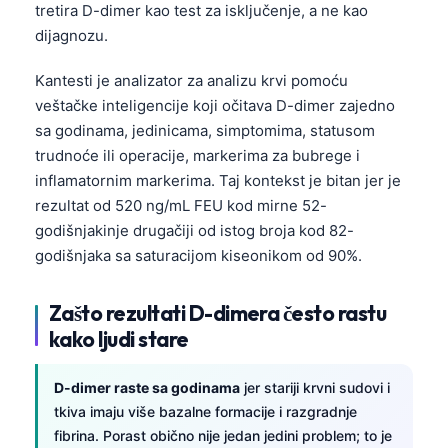
tretira D-dimer kao test za isključenje, a ne kao
dijagnozu.
Kantesti je analizator za analizu krvi pomoću
veštačke inteligencije koji očitava D-dimer zajedno
sa godinama, jedinicama, simptomima, statusom
trudnoće ili operacije, markerima za bubrege i
inflamatornim markerima. Taj kontekst je bitan jer je
rezultat od 520 ng/mL FEU kod mirne 52-
godišnjakinje drugačiji od istog broja kod 82-
godišnjaka sa saturacijom kiseonikom od 90%.
Zašto rezultati D-dimera često rastu
kako ljudi stare
D-dimer raste sa godinama
jer stariji krvni sudovi i
tkiva imaju više bazalne formacije i razgradnje
fibrina. Porast obično nije jedan jedini problem; to je