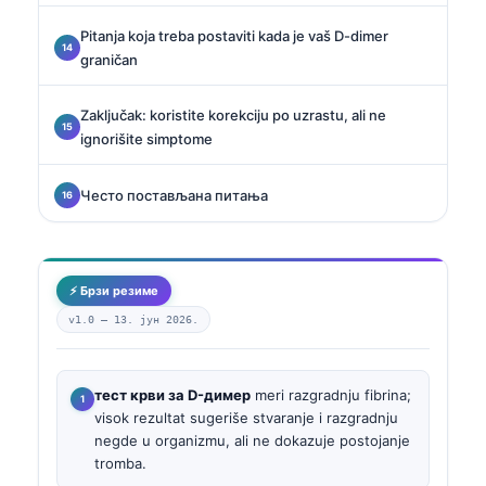
Pitanja koja treba postaviti kada je vaš D-dimer
graničan
Zaključak: koristite korekciju po uzrastu, ali ne
ignorišite simptome
Често постављана питања
⚡ Брзи резиме
v1.0 —
13. јун 2026.
тест крви за D-димер
meri razgradnju fibrina;
visok rezultat sugeriše stvaranje i razgradnju
negde u organizmu, ali ne dokazuje postojanje
tromba.