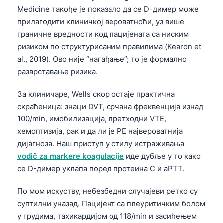
Medicine такође је показало да се D-димер може
прилагодити клиничкој вероватноћи, уз више
граничне вредности код пацијената са ниским
ризиком по структурисаним правилима (Kearon et
al., 2019). Ово није “нагађање”; то је формално
разврставање ризика.
За клиничаре, Wells скор остаје практична
скраћеница: знаци DVT, срчана фреквенција изнад
100/min, имобилизација, претходни VTE,
хемоптизија, рак и да ли је PE највероватнија
дијагноза. Наш приступ у стилу истраживања
vodič za markere koagulacije
иде дубље у то како
се D-димер уклапа поред протеина C и aPTT.
По мом искуству, небезбедни случајеви ретко су
Norsk bokmål
суптилни уназад. Пацијент са плеуритичким болом
у грудима, тахикардијом од 118/min и засићењем
Ślōnskŏ gŏdka