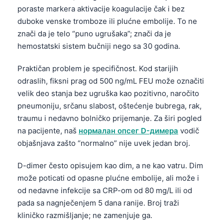
poraste markera aktivacije koagulacije čak i bez
duboke venske tromboze ili plućne embolije. To ne
znači da je telo “puno ugrušaka”; znači da je
hemostatski sistem bučniji nego sa 30 godina.
Praktičan problem je specifičnost. Kod starijih
odraslih, fiksni prag od 500 ng/mL FEU može označiti
velik deo stanja bez ugruška kao pozitivno, naročito
pneumoniju, srčanu slabost, oštećenje bubrega, rak,
traumu i nedavno bolničko prijemanje. Za širi pogled
na pacijente, naš
нормалан опсег D-димера
vodič
objašnjava zašto “normalno” nije uvek jedan broj.
D-dimer često opisujem kao dim, a ne kao vatru. Dim
može poticati od opasne plućne embolije, ali može i
od nedavne infekcije sa CRP-om od 80 mg/L ili od
pada sa nagnječenjem 5 dana ranije. Broj traži
kliničko razmišljanje; ne zamenjuje ga.