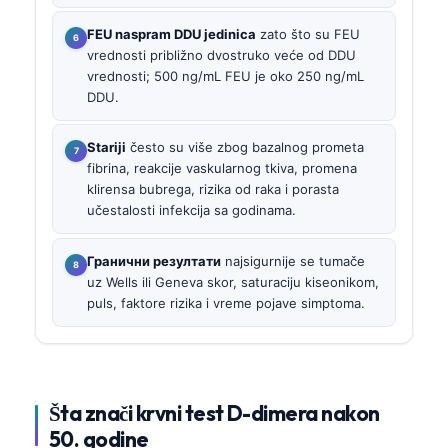
FEU naspram DDU jedinica
zato što su FEU
vrednosti približno dvostruko veće od DDU
vrednosti; 500 ng/mL FEU je oko 250 ng/mL
DDU.
Stariji
često su više zbog bazalnog prometa
fibrina, reakcije vaskularnog tkiva, promena
klirensa bubrega, rizika od raka i porasta
učestalosti infekcija sa godinama.
Гранични резултати
najsigurnije se tumače
uz Wells ili Geneva skor, saturaciju kiseonikom,
puls, faktore rizika i vreme pojave simptoma.
Šta znači krvni test D-dimera nakon
50. godine