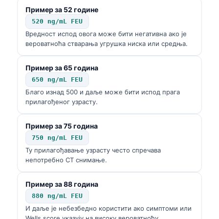
Пример за 52 године
520 ng/mL FEU
Вредност испод овога може бити негативна ако је
вероватноћа стварања угрушка ниска или средња.
Пример за 65 година
650 ng/mL FEU
Благо изнад 500 и даље може бити испод прага
прилагођеног узрасту.
Пример за 75 година
750 ng/mL FEU
Ту прилагођавање узрасту често спречава
непотребно CT снимање.
Пример за 88 година
880 ng/mL FEU
И даље је небезбедно користити ако симптоми или
Wells score указују на високу вероватноћу.