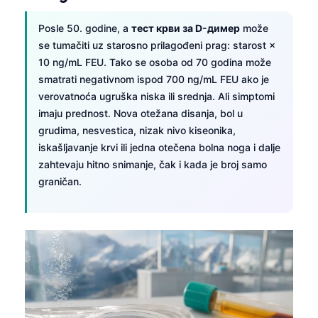
Posle 50. godine, a
тест крви за D-димер
može
se tumačiti uz starosno prilagođeni prag: starost ×
10 ng/mL FEU. Tako se osoba od 70 godina može
smatrati negativnom ispod 700 ng/mL FEU ako je
verovatnoća ugruška niska ili srednja. Ali simptomi
imaju prednost. Nova otežana disanja, bol u
grudima, nesvestica, nizak nivo kiseonika,
iskašljavanje krvi ili jedna otečena bolna noga i dalje
zahtevaju hitno snimanje, čak i kada je broj samo
graničan.