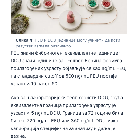
Слика 4:
FEU и DDU јединице могу учинити да исти
резултат изгледа различито.
FEU значи фибриноген-еквивалентне јединице;
DDU значи јединице за D-dimer. Већина формула
прилагођених узрасту објављује се као ng/mL FEU,
па стандардни cutoff од 500 ng/mL FEU постаје
узраст × 10 након 50.
Ако ваш лабораторијски тест користи DDU, груба
еквивалентна граница прилагођена узрасту је
узраст × 5 ng/mL DDU. Граница за 72 године била
би око 720 ng/mL FEU или 360 ng/mL DDU, иако
калибрација специфична за анализу и даље је
важна.