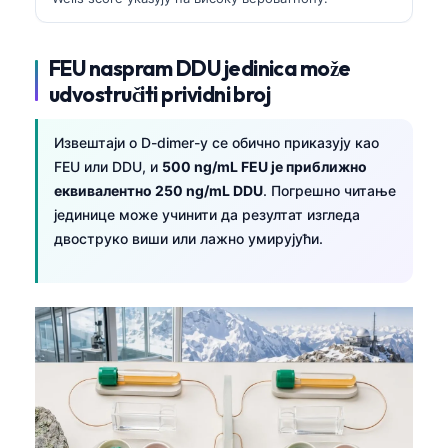
FEU naspram DDU jedinica može
udvostručiti prividni broj
Извештаји о D-dimer-у се обично приказују као
FEU или DDU, и
500 ng/mL FEU је приближно
еквивалентно 250 ng/mL DDU
. Погрешно читање
јединице може учинити да резултат изгледа
двоструко виши или лажно умирујући.