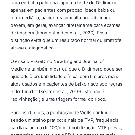
para embolia pulmonar apoia o teste de D-dímero
Frysk
apenas em pacientes com probabilidade baixa ou
Esperanto
intermediária; pacientes com alta probabilidade
devem, em geral, avançar diretamente para exames
Беларуская мова
de imagem (Konstantinides et al., 2020). Essa
Татар теле
distinção evita que um resultado normal ou limítrofe
Кыргызча
atrase o diagnóstico.
ئۇيغۇرچە
O ensaio PEGeD no New England Journal of
Cebuano
Medicine também mostrou que o D-dímero pode ser
Basa Jawa
ajustado à probabilidade clínica, com limiares mais
altos usados em pacientes de baixo risco sob regras
ພາສາລາວ
estruturadas (Kearon et al., 2019). Isto não é
Монгол
“adivinhação”; é uma triagem formal do risco.
Afrikaans
Para os clínicos, a pontuação de Wells continua
العربية المغربية
sendo um atalho prático: sinais de TVP, frequência
Occitan
cardíaca acima de 100/min, imobilização, VTE prévia,