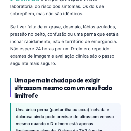
Čeština
laboratorial do risco dos sintomas. Os dois se
日本語
sobrepõem, mas não são idênticos.
Eesti
Se tiver falta de ar grave, desmaio, lábios azulados,
Azərbaycan dili
pressão no peito, confusão ou uma perna que está a
inchar rapidamente, isto é território de emergência.
Bosanski
Não espere 24 horas por um D-dímero repetido;
Svenska
exames de imagem e avaliação clínica são o passo
Српски језик
seguinte mais seguro.
Íslenska
Uma perna inchada pode exigir
Հայերեն
ultrassom mesmo com um resultado
Bahasa Indonesia
limítrofe
हिन्दी
Nederlands
Uma única perna (panturrilha ou coxa) inchada e
dolorosa ainda pode precisar de ultrassom venoso
Dansk
mesmo quando o D-dímero está apenas
Български
ligeiramente elevado. O risco de TVP é maior