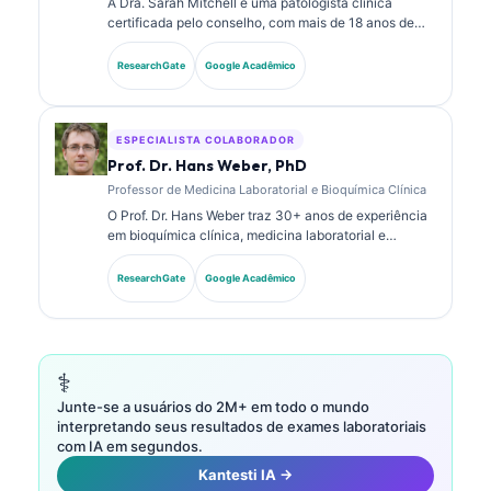
A Dra. Sarah Mitchell é uma patologista clínica
certificada pelo conselho, com mais de 18 anos de
experiência em medicina laboratorial e análise
diagnóstica. Ela possui certificações de
ResearchGate
Google Acadêmico
especialidade em química clínica e publicou
extensivamente sobre painéis de biomarcadores e
análise laboratorial na prática clínica.
ESPECIALISTA COLABORADOR
Prof. Dr. Hans Weber, PhD
Professor de Medicina Laboratorial e Bioquímica Clínica
O Prof. Dr. Hans Weber traz 30+ anos de experiência
em bioquímica clínica, medicina laboratorial e
pesquisa de biomarcadores. Ex-Presidente da
Sociedade Alemã de Química Clínica, ele se
ResearchGate
Google Acadêmico
especializa em análise de painéis diagnósticos,
padronização de biomarcadores e medicina
laboratorial assistida por IA.
⚕️
Junte-se a usuários do 2M+ em todo o mundo
interpretando seus resultados de exames laboratoriais
com IA em segundos.
Kantesti IA →