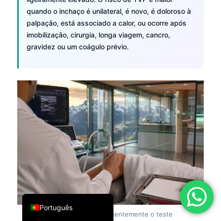
quando o inchaço é unilateral, é novo, é doloroso à
فارسی
palpação, está associado a calor, ou ocorre após
简体中文
imobilização, cirurgia, longa viagem, cancro,
Română
gravidez ou um coágulo prévio.
Türkçe
Ελληνικά
Español
Italiano
עִבְרִית
Français
العربية
Deutsch
English
Português
Figura 7:
A ecografia é frequentemente o teste