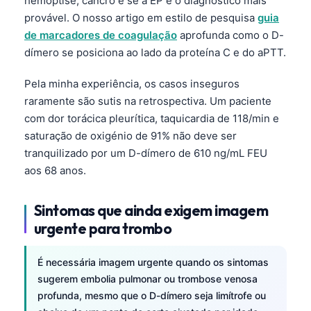
hemoptise, cancro e se a EP é o diagnóstico mais
Gàidhlig
provável. O nosso artigo em estilo de pesquisa
guia
Euskara
de marcadores de coagulação
aprofunda como o D-
Македонски јазик
dímero se posiciona ao lado da proteína C e do aPTT.
Latviešu valoda
Pela minha experiência, os casos inseguros
Galego
raramente são sutis na retrospectiva. Um paciente
অসমীয়া
com dor torácica pleurítica, taquicardia de 118/min e
saturação de oxigénio de 91% não deve ser
සිංහල
tranquilizado por um D-dímero de 610 ng/mL FEU
سنڌي
aos 68 anos.
پښتو
Sintomas que ainda exigem imagem
urgente para trombo
Slovenčina
Hrvatski
É necessária imagem urgente quando os sintomas
Suomi
sugerem embolia pulmonar ou trombose venosa
profunda, mesmo que o D-dímero seja limítrofe ou
Қазақ тілі