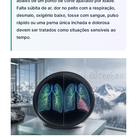
abaixo de um ponto de corte ajustado por idade.
Català
Falta súbita de ar, dor no peito com a respiração,
O‘zbekcha
desmaio, oxigénio baixo, tosse com sangue, pulso
rápido ou uma perna única inchada e dolorosa
Українська
devem ser tratados como situações sensíveis ao
አማርኛ
tempo.
Kiswahili
ភាសាខ្មែរ
ဗမာစာ
ไทย
Tagalog
Tiếng Việt
Bahasa Melayu
മലയാളം
ಕನ್ನಡ
ગુજરાતી