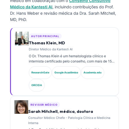
médico
em colaboração com o
Conselho Consultivo
Médico da Kantesti AI
, incluindo contribuições do Prof.
Dr. Hans Weber e revisão médica da Dra. Sarah Mitchell,
MD, PhD.
AUTOR PRINCIPAL
Thomas Klein, MD
Diretor Médico da Kantesti AI
O Dr. Thomas Klein é um hematologista clínico e
internista certificado pelo conselho, com mais de 15
anos de experiência em medicina laboratorial e
análise clínica assistida por IA. Como Diretor Médico
ResearchGate
Google Acadêmico
Academia.edu
na Kantesti AI, ele fornece supervisão clínica da
exatidão médica da rede neural proprietária. O Dr.
ORCIDA
Klein publicou trabalhos sobre interpretação de
biomarcadores e diagnósticos laboratoriais.
REVISOR MÉDICO
Sarah Mitchell, médica, doutora
Consultor Médico Chefe - Patologia Clínica e Medicina
Interna