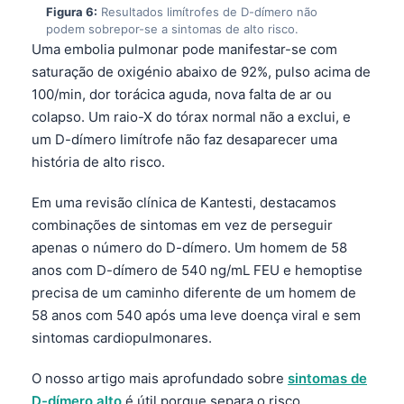
Figura 6:
Resultados limítrofes de D-dímero não
தமிழ்
podem sobrepor-se a sintomas de alto risco.
Uma embolia pulmonar pode manifestar-se com
తెలుగు
saturação de oxigénio abaixo de 92%, pulso acima de
मराठी
100/min, dor torácica aguda, nova falta de ar ou
اردو
colapso. Um raio-X do tórax normal não a exclui, e
um D-dímero limítrofe não faz desaparecer uma
বাংলা
história de alto risco.
Shqip
Em uma revisão clínica de Kantesti, destacamos
Magyar
combinações de sintomas em vez de perseguir
Slovenščina
apenas o número do D-dímero. Um homem de 58
한국어
anos com D-dímero de 540 ng/mL FEU e hemoptise
precisa de um caminho diferente de um homem de
Polski
58 anos com 540 após uma leve doença viral e sem
Lietuvių kalba
sintomas cardiopulmonares.
Русский
O nosso artigo mais aprofundado sobre
sintomas de
ქართული
D-dímero alto
é útil porque separa o risco