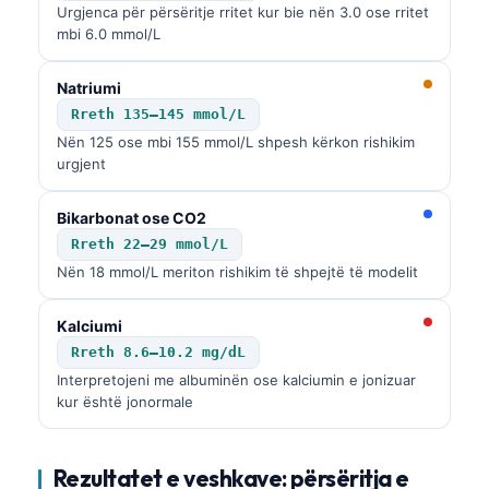
Gàidhlig
Urgjenca për përsëritje rritet kur bie nën 3.0 ose rritet
mbi 6.0 mmol/L
Euskara
Македонски јазик
Natriumi
Latviešu valoda
Rreth 135–145 mmol/L
Nën 125 ose mbi 155 mmol/L shpesh kërkon rishikim
Galego
urgjent
অসমীয়া
සිංහල
Bikarbonat ose CO2
Rreth 22–29 mmol/L
سنڌي
Nën 18 mmol/L meriton rishikim të shpejtë të modelit
پښتو
Kalciumi
Rreth 8.6–10.2 mg/dL
Slovenčina
Interpretojeni me albuminën ose kalciumin e jonizuar
Hrvatski
kur është jonormale
Suomi
Қазақ тілі
Rezultatet e veshkave: përsëritja e