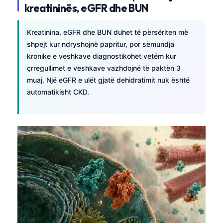
kreatininës, eGFR dhe BUN
Català
O‘zbekcha
Kreatinina, eGFR dhe BUN duhet të përsëriten më
Українська
shpejt kur ndryshojnë papritur, por sëmundja
kronike e veshkave diagnostikohet vetëm kur
አማርኛ
çrregullimet e veshkave vazhdojnë të paktën 3
Kiswahili
muaj. Një eGFR e ulët gjatë dehidratimit nuk është
ភាសាខ្មែរ
automatikisht CKD.
ဗမာစာ
ไทย
Tagalog
Tiếng Việt
Bahasa Melayu
മലയാളം
ಕನ್ನಡ
ગુજરાતી