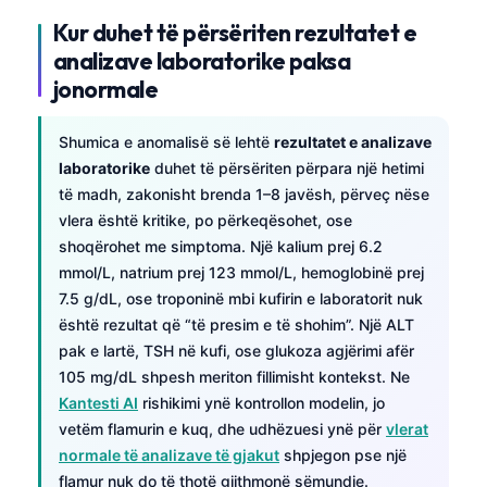
Kur duhet të përsëriten rezultatet e
analizave laboratorike paksa
jonormale
Shumica e anomalisë së lehtë
rezultatet e analizave
laboratorike
duhet të përsëriten përpara një hetimi
të madh, zakonisht brenda 1–8 javësh, përveç nëse
vlera është kritike, po përkeqësohet, ose
shoqërohet me simptoma. Një kalium prej 6.2
mmol/L, natrium prej 123 mmol/L, hemoglobinë prej
7.5 g/dL, ose troponinë mbi kufirin e laboratorit nuk
është rezultat që “të presim e të shohim”. Një ALT
pak e lartë, TSH në kufi, ose glukoza agjërimi afër
105 mg/dL shpesh meriton fillimisht kontekst. Ne
Kantesti AI
rishikimi ynë kontrollon modelin, jo
vetëm flamurin e kuq, dhe udhëzuesi ynë për
vlerat
normale të analizave të gjakut
shpjegon pse një
flamur nuk do të thotë gjithmonë sëmundje.