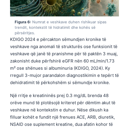
தமிழ்
తెలుగు
Figura 6:
Numrat e veshkave duhen rishikuar sipas
मराठी
trendit, kontekstit të hidratimit dhe kohës së
përsëritjes.
اردو
KDIGO 2024 e përcakton sëmundjen kronike të
veshkave nga anomali të strukturës ose funksionit të
বাংলা
veshkave që janë të pranishme për të paktën 3 muaj,
Magyar
zakonisht duke përfshirë eGFR nën 60 mL/min/1.73
Slovenščina
m² ose shënues si albuminuria (KDIGO, 2024). Ky
한국어
rregull 3-mujor parandalon diagnostikimin e tepërt të
dehidratimit të përkohshëm si sëmundje kronike.
Polski
Lietuvių kalba
Një rritje e kreatininës prej 0.3 mg/dL brenda 48
orëve mund të plotësojë kriteret për dëmtim akut të
Русский
veshkave në kontekstin e duhur. Nëse dikush ka
ქართული
filluar kohët e fundit një frenues ACE, ARB, diuretik,
Čeština
NSAID ose suplement kreatine, dua afatin kohor të