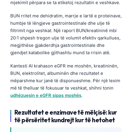
mjekimit përpara se ta etiketoj rezultatin e veshkave.
日本語
Eesti
BUN rritet me dehidratim, marrje e lartë e proteinave,
Azərbaycan dili
humbje të lëngjeve gastrointestinale dhe ulje të
filtrimit nga veshkat. Një raport BUN/kreatininë mbi
Bosanski
20:1 shpesh tregon ulje të volumit efektiv qarkullues,
Svenska
megjithëse gjakderdhja gastrointestinale dhe
Српски језик
gjendjet katabolike gjithashtu mund ta rrisin atë.
Íslenska
Kantesti AI krahason eGFR me moshën, kreatininën,
Հայերեն
BUN, elektrolitet, albuminën dhe rezultatet e
mëparshme kur janë të disponueshme. Për një lexim
Bahasa Indonesia
më të thelluar të fokusuar te veshkat, shihni tonin
हिन्दी
udhëzuesin e eGFR sipas moshës
.
Nederlands
Dansk
Rezultatet e enzimave të mëlçisë: kur
të përsëritet kundrejt kur të hetohet
Български
فارسی