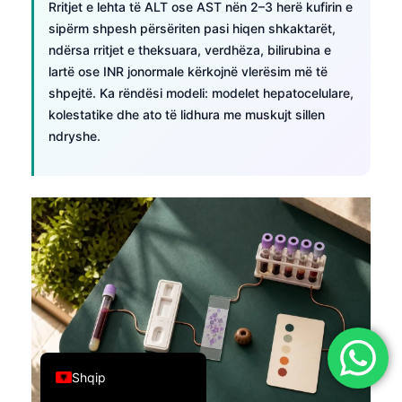
Rritjet e lehta të ALT ose AST nën 2–3 herë kufirin e
简体中文
sipërm shpesh përsëriten pasi hiqen shkaktarët,
ndërsa rritjet e theksuara, verdhëza, bilirubina e
Română
lartë ose INR jonormale kërkojnë vlerësim më të
Türkçe
shpejtë. Ka rëndësi modeli: modelet hepatocelulare,
Ελληνικά
kolestatike dhe ato të lidhura me muskujt sillen
ndryshe.
Português
Español
Italiano
עִבְרִית
Français
العربية
Deutsch
English
Shqip