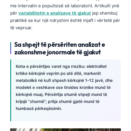
me intervalin e popullsisë së laboratorit. Artikulli ynë
për
variabilitetin e analizave të gjakut
jep shembuj
praktikë se kur një ndryshim është mjaft i vërtetë për
të vepruar.
Sa shpejt të përsëriten analizat e
zakonshme jonormale të gjakut
Koha e përsëritjes varet nga rreziku: elektrolitet
kritike kërkojnë veprim po atë ditë, markerët
metabolikë në kufi shpesh kërkojnë 1–12 javë, dhe
modelet e veshkave ose tiroides kronike mund të
kërkojnë muaj. Përsëritja shumë shpejt mund të
krijojë “zhurmë”; pritja shumë gjatë mund të
humbasë përkeqësimin.