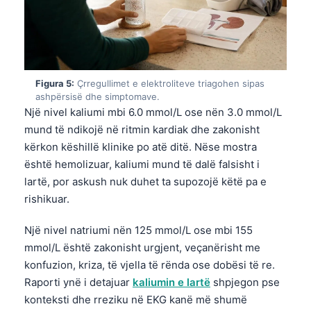
Figura 5:
Çrregullimet e elektroliteve triagohen sipas
ashpërsisë dhe simptomave.
Një nivel kaliumi mbi 6.0 mmol/L ose nën 3.0 mmol/L
mund të ndikojë në ritmin kardiak dhe zakonisht
kërkon këshillë klinike po atë ditë. Nëse mostra
është hemolizuar, kaliumi mund të dalë falsisht i
lartë, por askush nuk duhet ta supozojë këtë pa e
rishikuar.
Një nivel natriumi nën 125 mmol/L ose mbi 155
mmol/L është zakonisht urgjent, veçanërisht me
konfuzion, kriza, të vjella të rënda ose dobësi të re.
Norsk bokmål
Raporti ynë i detajuar
kaliumin e lartë
shpjegon pse
konteksti dhe rreziku në EKG kanë më shumë
Ślōnskŏ gŏdka