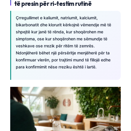
të presin për ri-testim rutinë
Çrregullimet e kaliumit, natriumit, kalciumit,
bikarbonatit dhe klorurit kërkojnë vëmendje më të
shpejtë kur janë të rënda, kur shoqërohen me
simptoma, ose kur shoqërohen me sëmundje të
veshkave ose rrezik për ritëm të zemrës.
Ndonjëherë bëhet një përsëritje menjëherë për ta
konfirmuar vlerën, por trajtimi mund të fillojë edhe
para konfirmimit nëse rreziku është i lartë.