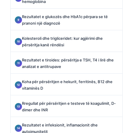
hemoglobina
Rezultatet e glukozës dhe HbA1c përpara se të
pranoni një diagnozë
Kolesteroli dhe trigliceridet: kur agjërimi dhe
përsëritja kanë rëndësi
Rezultatet e tiroides: përsëritja e TSH, T4 i lirë dhe
analizat e antitrupave
Koha për përsëritjen e hekurit, ferritinës, B12 dhe
vitaminës D
Rregullat për përsëritjen e testeve të koagulimit, D-
dimer dhe INR
Rezultatet e infeksionit, inflamacionit dhe
autoimunitetit