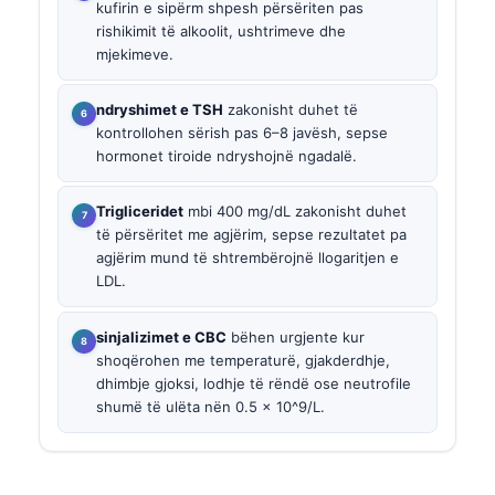
kufirin e sipërm shpesh përsëriten pas
rishikimit të alkoolit, ushtrimeve dhe
mjekimeve.
ndryshimet e TSH
zakonisht duhet të
kontrollohen sërish pas 6–8 javësh, sepse
hormonet tiroide ndryshojnë ngadalë.
Trigliceridet
mbi 400 mg/dL zakonisht duhet
të përsëritet me agjërim, sepse rezultatet pa
agjërim mund të shtrembërojnë llogaritjen e
LDL.
sinjalizimet e CBC
bëhen urgjente kur
shoqërohen me temperaturë, gjakderdhje,
dhimbje gjoksi, lodhje të rëndë ose neutrofile
shumë të ulëta nën 0.5 x 10^9/L.