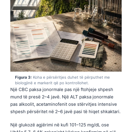
Figura 3:
Koha e përsëritjes duhet të përputhet me
biologjinë e markerit që po kontrollohet.
Një CBC paksa jonormale pas një ftohjeje shpesh
mund të presë 2–4 javë. Një ALT paksa jonormale
pas alkoolit, acetaminofenit ose stërvitjes intensive
shpesh përsëritet në 2–6 javë pasi të hiqet shkaktari.
Një glukozë agjërimi në kufi 101–125 mg/dL ose