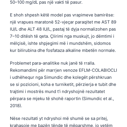
50–100 mg/dL pas një vakti të pasur.
E shoh shpesh këtë model pas vrapimeve bamirëse:
një vrapues maratonë 52-vjeçar paraqitet me AST 89
IU/L dhe ALT 48 IU/L, pastaj të dyja normalizohen pas
7–10 ditësh të qeta. Çlirimi nga muskujt, jo dëmtimi i
mëlçisë, ishte shpjegimi më i mundshëm, sidomos
kur bilirubina dhe fosfataza alkaline mbetën normale.
Problemet para-analitike nuk janë të rralla.
Rekomandimi për marrjen venoze EFLM-COLABIOCLI
i udhëhequr nga Simundic dhe kolegët përshkruan
se si pozicioni, koha e turniketit, përzierja e tubit dhe
trajtimi i mostrës mund t’i ndryshojnë rezultatet
përpara se mjeku të shohë raportin (Simundic et al.,
2018).
Nëse rezultati yt ndryshoi më shumë se sa pritej,
krahasoje me bazën tënde të mëparshme, jo vetëm