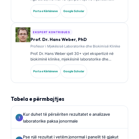
laboratorike dhe analizën diagnostike. Ajo mban
certifikime të specializuara në kimi klinike dhe ka
Porta e Kërkimeve
Google Scholar
publikuar gjerësisht mbi panelet e biomarkerëve dhe
analizën laboratorike në praktikën klinike.
EKSPERT KONTRIBUES
Prof. Dr. Hans Weber, PhD
Profesor i Mjekësisë Laboratorike dhe Biokimisë Klinike
Prof. Dr. Hans Weber sjell 30+ vjet ekspertizë në
biokiminë klinike, mjekësinë laboratorike dhe
kërkimin mbi biomarkerët. Ish President i Shoqatës
Gjermane për Kimi Klinike, ai është i specializuar në
Porta e Kërkimeve
Google Scholar
analizën e paneleve diagnostike, standardizimin e
biomarkerëve dhe mjekësinë laboratorike të asistuar
nga AI.
Tabela e përmbajtjes
Kur duhet të përsëriten rezultatet e analizave
laboratorike paksa jonormale
Pse një rezultat i vetëm jonormal i panelit të gjakut