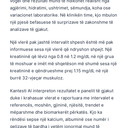
vogël dhe rezultati mund të ndikohet realisht nga
agjërimi, hidratimi, ushtrimet, sëmundja, koha ose
variacionet laboratorike. Në klinikën time, kjo mbulon
një pjesë befasuese të surprizave të zakonshme të
analizave të gjakut.
Një vlerë pak jashtë intervalit shpesh është më pak
informuese sesa një vlerë që ndryshon shpejt. Një
kreatininë që lëviz nga 0.8 në 1.2 mg/dL në një grua
të moshuar e imët më shqetëson më shumë sesa një
kreatininë e qëndrueshme prej 1.15 mg/dL në një
burrë 32-vjeçar muskuloz.
Kantesti AI interpreton rezultatet e panelit të gjakut
duke i krahasuar vlerat e raportuara me intervalet e
referencës, moshën, gjininë, njësitë, trendet e
mëparshme dhe biomarkerët përkatës. Kjo ka
rëndësi sepse një kalcium, albuminë ose numër i
qelizave të bardha i vetëm jonormal mund të