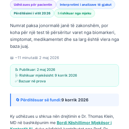
Udhëzues për pacientin
Interpretimi i analizave të gjakut
Përditësimi i vitit 2026
I rishikuar nga mjeku
Numrat paksa jonormalë janë të zakonshëm, por
koha për një test të përsëritur varet nga biomarkeri,
simptomat, medikamentet dhe sa larg është vlera nga
baza juaj.
📖 ~11 minuta
📅
2 maj 2026
📝 Publikuar:
2 maj 2026
🩺 Rishikuar mjekësisht:
9 korrik 2026
✅ Bazuar në prova
🔄 Përditësuar së fundi:
9 korrik 2026
Ky udhëzues u shkrua nën drejtimin e
Dr. Thomas Klein,
MD
në bashkëpunim me
Bordi Këshillimor Mjekësor i
Kantestit AI
, duke përfshirë kontributet nga Prof. Dr.