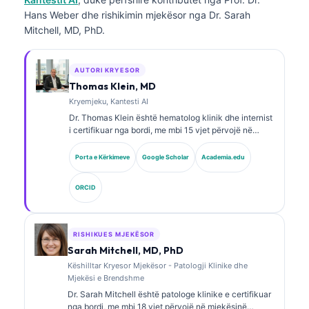
Hans Weber dhe rishikimin mjekësor nga Dr. Sarah
Mitchell, MD, PhD.
AUTORI KRYESOR
Thomas Klein, MD
Kryemjeku, Kantesti AI
Dr. Thomas Klein është hematolog klinik dhe internist
i certifikuar nga bordi, me mbi 15 vjet përvojë në
mjekësinë laboratorike dhe analizë klinike të asistuar
nga AI. Si Shef Mjekësor në Kantesti AI, ai ofron
Porta e Kërkimeve
Google Scholar
Academia.edu
mbikëqyrje klinike për saktësinë mjekësore të rrjetit
nervor pronësor. Dr. Klein ka publikuar gjerësisht mbi
ORCID
interpretimin e biomarkerëve dhe diagnostikimin
laboratorik në fusha të mjekësisë laboratorike.
RISHIKUES MJEKËSOR
Sarah Mitchell, MD, PhD
Këshilltar Kryesor Mjekësor - Patologji Klinike dhe
Mjekësi e Brendshme
Dr. Sarah Mitchell është patologe klinike e certifikuar
nga bordi, me mbi 18 vjet përvojë në mjekësinë