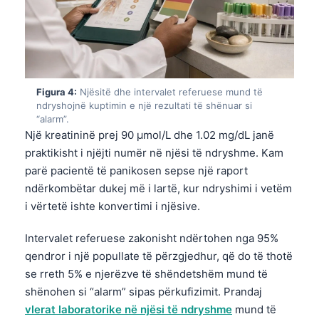
Figura 4:
Njësitë dhe intervalet referuese mund të
ndryshojnë kuptimin e një rezultati të shënuar si
“alarm”.
Një kreatininë prej 90 µmol/L dhe 1.02 mg/dL janë
praktikisht i njëjti numër në njësi të ndryshme. Kam
parë pacientë të panikosen sepse një raport
ndërkombëtar dukej më i lartë, kur ndryshimi i vetëm
i vërtetë ishte konvertimi i njësive.
Intervalet referuese zakonisht ndërtohen nga 95%
qendror i një popullate të përzgjedhur, që do të thotë
se rreth 5% e njerëzve të shëndetshëm mund të
shënohen si “alarm” sipas përkufizimit. Prandaj
vlerat laboratorike në njësi të ndryshme
mund të