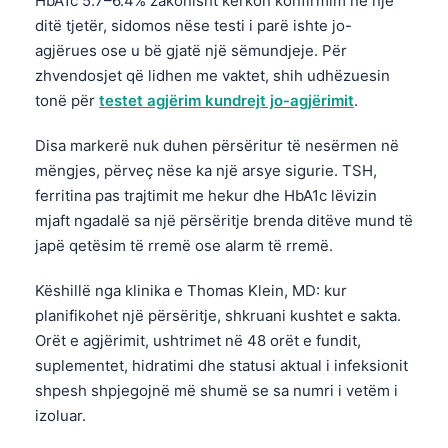
HbA1c 5.7–6.4% zakonisht kërkon konfirmim në një
ditë tjetër, sidomos nëse testi i parë ishte jo-
agjërues ose u bë gjatë një sëmundjeje. Për
zhvendosjet që lidhen me vaktet, shih udhëzuesin
tonë për
testet agjërim kundrejt jo-agjërimit
.
Disa markerë nuk duhen përsëritur të nesërmen në
mëngjes, përveç nëse ka një arsye sigurie. TSH,
ferritina pas trajtimit me hekur dhe HbA1c lëvizin
mjaft ngadalë sa një përsëritje brenda ditëve mund të
japë qetësim të rremë ose alarm të rremë.
Këshillë nga klinika e Thomas Klein, MD: kur
planifikohet një përsëritje, shkruani kushtet e sakta.
Orët e agjërimit, ushtrimet në 48 orët e fundit,
suplementet, hidratimi dhe statusi aktual i infeksionit
shpesh shpjegojnë më shumë se sa numri i vetëm i
izoluar.