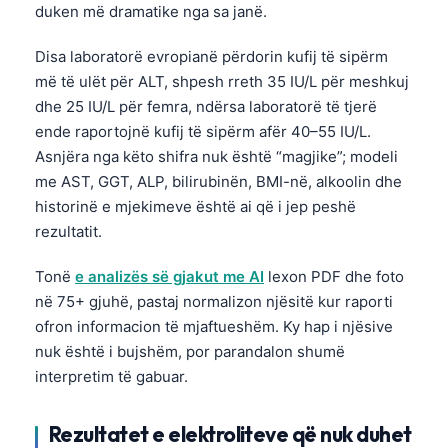
duken më dramatike nga sa janë.
Disa laboratorë evropianë përdorin kufij të sipërm
më të ulët për ALT, shpesh rreth 35 IU/L për meshkuj
dhe 25 IU/L për femra, ndërsa laboratorë të tjerë
ende raportojnë kufij të sipërm afër 40–55 IU/L.
Asnjëra nga këto shifra nuk është “magjike”; modeli
me AST, GGT, ALP, bilirubinën, BMI-në, alkoolin dhe
historinë e mjekimeve është ai që i jep peshë
rezultatit.
Tonë
e analizës së gjakut me AI
lexon PDF dhe foto
në 75+ gjuhë, pastaj normalizon njësitë kur raporti
ofron informacion të mjaftueshëm. Ky hap i njësive
nuk është i bujshëm, por parandalon shumë
interpretim të gabuar.
Rezultatet e elektroliteve që nuk duhet