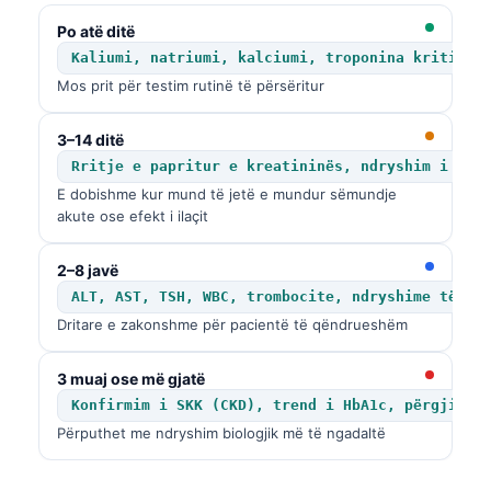
Po atë ditë
Kaliumi, natriumi, kalciumi, troponina kritike,
Mos prit për testim rutinë të përsëritur
3–14 ditë
Rritje e papritur e kreatininës, ndryshim i mod
E dobishme kur mund të jetë e mundur sëmundje
akute ose efekt i ilaçit
2–8 javë
ALT, AST, TSH, WBC, trombocite, ndryshime të gl
Dritare e zakonshme për pacientë të qëndrueshëm
3 muaj ose më gjatë
Konfirmim i SKK (CKD), trend i HbA1c, përgjigje
Përputhet me ndryshim biologjik më të ngadaltë