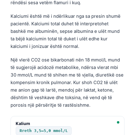
rëndësi sesa vetëm flamuri i kuq.
Frysk
Kalciumi është më i ndërlikuar nga sa presin shumë
Esperanto
pacientë. Kalciumi total duhet të interpretohet
Беларуская мова
bashkë me albuminën, sepse albumina e ulët mund
Татар теле
ta bëjë kalciumin total të duket i ulët edhe kur
Кыргызча
kalciumi i jonizuar është normal.
ئۇيغۇرچە
Një vlerë CO2 ose bikarbonati nën 18 mmol/L mund
Cebuano
të sugjerojë acidozë metabolike, ndërsa vlerat mbi
30 mmol/L mund të shihen me të vjella, diuretikë ose
Basa Jawa
kompensim kronik pulmonar. Kur shoh CO2 të ulët
ພາສາລາວ
me anion gap të lartë, mendoj për laktat, ketone,
Монгол
dështim të veshkave dhe toksina, në vend që të
porosis një përsëritje të rastësishme.
Afrikaans
العربية المغربية
Kalium
Occitan
Rreth 3,5–5,0 mmol/L