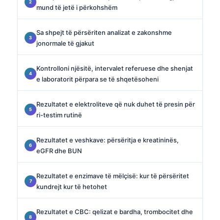
mund të jetë i përkohshëm
Sa shpejt të përsëriten analizat e zakonshme
jonormale të gjakut
Kontrolloni njësitë, intervalet referuese dhe shenjat
e laboratorit përpara se të shqetësoheni
Rezultatet e elektroliteve që nuk duhet të presin për
ri-testim rutinë
Rezultatet e veshkave: përsëritja e kreatininës,
eGFR dhe BUN
Rezultatet e enzimave të mëlçisë: kur të përsëritet
kundrejt kur të hetohet
Rezultatet e CBC: qelizat e bardha, trombocitet dhe