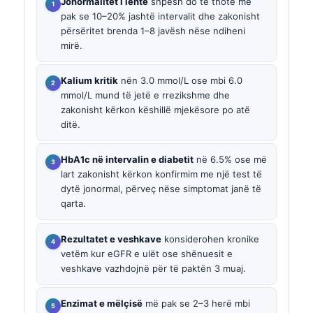
Jonormalitet i lehtë
shpesh do të thotë më
pak se 10–20% jashtë intervalit dhe zakonisht
përsëritet brenda 1–8 javësh nëse ndiheni
mirë.
Kalium kritik
nën 3.0 mmol/L ose mbi 6.0
mmol/L mund të jetë e rrezikshme dhe
zakonisht kërkon këshillë mjekësore po atë
ditë.
HbA1c në intervalin e diabetit
në 6.5% ose më
lart zakonisht kërkon konfirmim me një test të
dytë jonormal, përveç nëse simptomat janë të
qarta.
Rezultatet e veshkave
konsiderohen kronike
vetëm kur eGFR e ulët ose shënuesit e
veshkave vazhdojnë për të paktën 3 muaj.
Enzimat e mëlçisë
më pak se 2–3 herë mbi