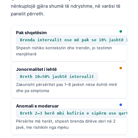
nënkuptojë gjëra shumë të ndryshme, në varësi të
panelit përreth.
Pak shqetësim
Brenda intervalit ose më pak se 10% jashtë inte
Shpesh rishiko kontekstin dhe trendin, jo testimin
menjëherë
Jonormalitet i lehtë
Rreth 10–50% jashtë intervalit
Zakonisht përsëritet pas 1–8 javësh nëse është mirë
dhe pa simptoma
Anomali e moderuar
Rreth 2–3 herë mbi kufirin e sipërm ose qartë n
Përsërite më herët, shpesh brenda ditëve deri në 2
javë, me rishikim nga mjeku