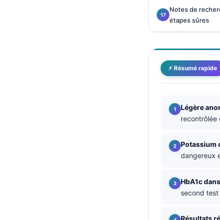
Notes de recher
தமிழ்
étapes sûres
తెలుగు
मराठी
اردو
⚡ Résumé rapide
বাংলা
Shqip
Légère ano
Magyar
recontrôlée 
Slovenščina
한국어
Potassium c
dangereux e
Polski
Lietuvių kalba
HbA1c dans 
Русский
second test 
ქართული
Résultats r