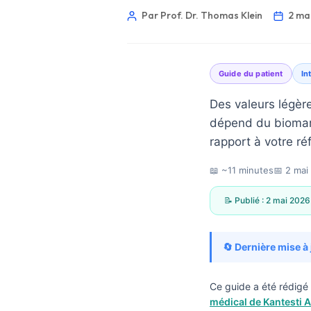
Par Prof. Dr. Thomas Klein
2 ma
Guide du patient
In
Des valeurs légèr
dépend du biomarq
rapport à votre ré
📖 ~11 minutes
📅
2 mai
📝 Publié :
2 mai 2026
🔄 Dernière mise à 
Norsk bokmål
Ce guide a été rédigé 
médical de Kantesti A
Ślōnskŏ gŏdka