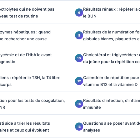
ectrolytes qui ne doivent pas
Résultats rénaux : répéter la 
eau test de routine
le BUN
nzymes hépatiques : quand
Résultats de la numération fo
que rechercher une cause
globules blancs, plaquettes 
glycémie et de l’HbA1c avant
Cholestérol et triglycérides :
agnostic
du jeûne pour la répétition c
iens : répéter le TSH, la T4 libre
Calendrier de répétition pour le
ticorps
vitamine B12 et la vitamine D
tion pour les tests de coagulation,
Résultats d’infection, d’infla
INR
immunité
 aide à trier les résultats
Questions à se poser avant 
ires et ceux qui évoluent
analyses