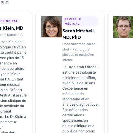
 PhD.
RÉVISEUR
 PRINCIPAL
MÉDICAL
 Klein, MD
Sarah Mitchell,
ef, Kantesti AI
MD, PhD
mas Klein est
Conseiller médical en
logue clinicien
chef - Pathologie
ste certifié par le
clinique et médecine
avec plus de 15
interne
érience en
La Dre Sarah Mitchell
de laboratoire
est une pathologiste
lyse clinique
clinicienne certifiée,
ar l’IA. En tant
avec plus de 18 ans
teur médical
d’expérience en
dical Officer)
médecine de
sti AI, il assure
laboratoire et en
ision clinique de
analyse diagnostique.
ude médicale du
Elle détient des
euronal
certifications
re. Le Dr Klein a
spécialisées en
e nombreux
chimie clinique et a
ur
publié de nombreux
tation des