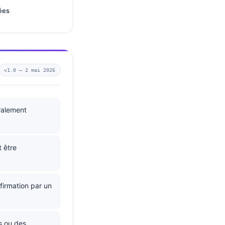
ées
v1.0 —
2 mai 2026
ralement
 être
irmation par un
s ou des