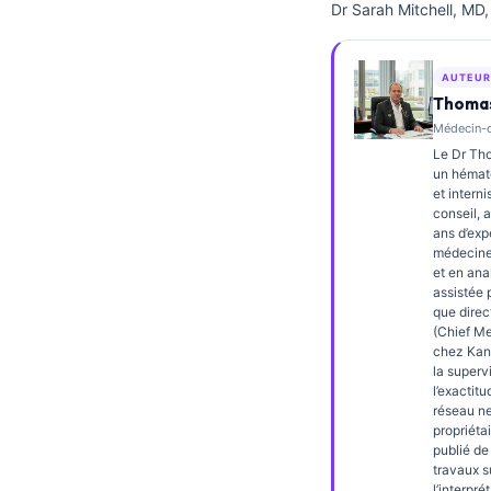
Dr Sarah Mitchell, MD,
Frysk
Esperanto
AUTEUR
Беларуская мова
Thomas
Médecin-ch
Татар теле
Le Dr Tho
Кыргызча
un hémato
et interni
ئۇيغۇرچە
conseil, 
ans d’exp
Cebuano
médecine 
et en ana
Basa Jawa
assistée p
ພາສາລາວ
que direc
(Chief Me
Монгол
chez Kante
la superv
Afrikaans
l’exactit
réseau n
العربية المغربية
propriétai
publié d
Occitan
travaux s
l’interpré