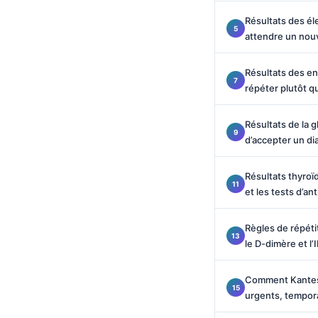
Català
Résultats des él
O‘zbekcha
attendre un nouv
Українська
Résultats des e
አማርኛ
répéter plutôt 
Kiswahili
Résultats de la 
ភាសាខ្មែរ
d’accepter un di
ဗမာစာ
ไทย
Résultats thyroïd
et les tests d’an
Tagalog
Tiếng Việt
Règles de répéti
le D-dimère et l’
Bahasa Melayu
മലയാളം
Comment Kantesti
ಕನ್ನಡ
urgents, tempora
ગુજરાતી