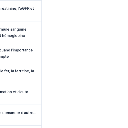
créatinine, l’eGFR et
rmule sanguine :
et hémoglobine
 quand l’importance
ompte
 fer, la ferritine, la
mmation et d’auto-
de demander d’autres