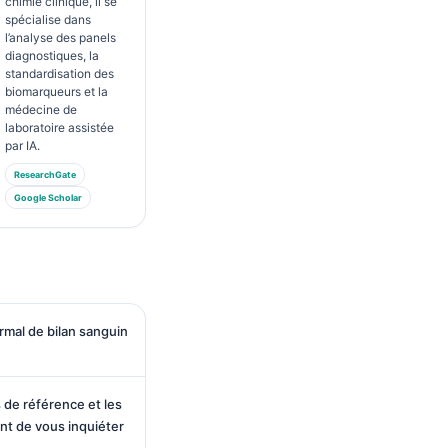
chimie clinique, il se
spécialise dans
l’analyse des panels
diagnostiques, la
standardisation des
biomarqueurs et la
médecine de
laboratoire assistée
par IA.
ResearchGate
Google Scholar
rmal de bilan sanguin
s de référence et les
ant de vous inquiéter