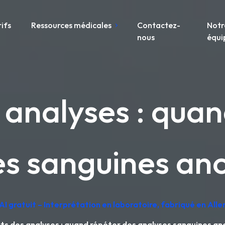
rifs
Ressources médicales
Contactez-
Notr
nous
équi
 analyses : qua
es sanguines an
AI gratuit – Interprétation en laboratoire, fabriqué en Al
ts des analyses : quand répéter des analyses sanguines a