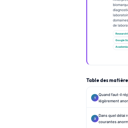
Gàidhlig
biomarque
Euskara
diagnosti
laboratoi
Македонски јазик
domaines
de labora
Latviešu valoda
Research
Galego
Google Sc
অসমীয়া
Academia
සිංහල
سنڌي
پښتو
Table des matière
Slovenčina
Quand faut-il ré
légèrement ano
Hrvatski
Suomi
Dans quel délai 
courantes anorm
Қазақ тілі