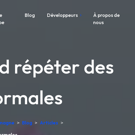
e
Blog
Développeurs
À propos de
pe
nous
nd répéter des
ormales
lemagne
>
Blog
>
Articles
>
normales