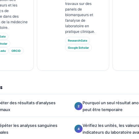
travaux sur des
urs et les
panels de
cs de
biomarqueurs et
re dans des
l’analyse de
 de la médecine
laboratoire en
toire.
pratique clinique.
Gate
ResearchGate
holar
Google Scholar
.edu
ORCID
s
péter des résultats d’analyses
Pourquoi un seul résultat ano
rmaux
peut être temporaire
répéter les analyses sanguines
Vérifiez les unités, les valeur
ales
indicateurs du laboratoire av