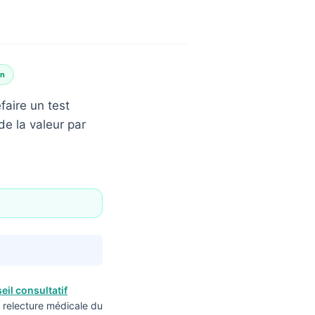
en
aire un test
e la valeur par
eil consultatif
 relecture médicale du