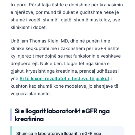
trupore. Përshtatja është e dobishme për krahasimin
e njerëzve, por mund të duket e çuditshme nëse je
shumë i vogël, shumë i gjatë, shumë muskuloz, ose
klinikisht i dobët.
Unë jam Thomas Klein, MD, dhe në punën time
klinike keqkuptimi më i zakonshëm për eGFR është
ky: njerëzit mendojnë se mat funksionin e veshkave
drejtpërdrejt. Nuk e bën. Llogaritet nga kimia e
gjakut, kryesisht nga kreatinina, prandaj udhëzuesi
ynë
Si të lexoni rezultatet e testeve të gjakut
i
kushton kaq shumë kohë modeleve, jo shenjave të
veçuara alarmante.
Si e llogarit laboratorët eGFR nga
kreatinina
Shumica e laboratorëve llogaritin eGFR nga