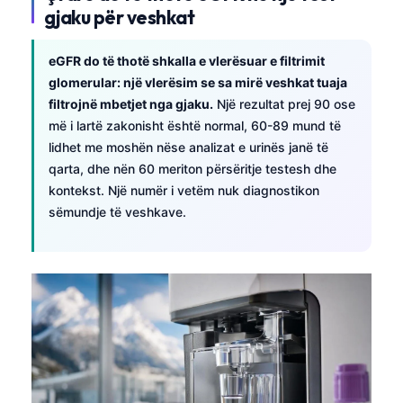
gjaku për veshkat
eGFR do të thotë shkalla e vlerësuar e filtrimit
glomerular: një vlerësim se sa mirë veshkat tuaja
filtrojnë mbetjet nga gjaku.
Një rezultat prej 90 ose
më i lartë zakonisht është normal, 60-89 mund të
lidhet me moshën nëse analizat e urinës janë të
qarta, dhe nën 60 meriton përsëritje testesh dhe
kontekst. Një numër i vetëm nuk diagnostikon
sëmundje të veshkave.