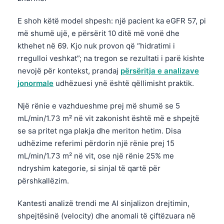
日本語
E shoh këtë model shpesh: një pacient ka eGFR 57, pi
Eesti
më shumë ujë, e përsërit 10 ditë më vonë dhe
Azərbaycan dili
kthehet në 69. Kjo nuk provon që “hidratimi i
Bosanski
rregulloi veshkat”; na tregon se rezultati i parë kishte
nevojë për kontekst, prandaj
përsëritja e analizave
Svenska
jonormale
udhëzuesi ynë është qëllimisht praktik.
Српски језик
Íslenska
Një rënie e vazhdueshme prej më shumë se 5
mL/min/1.73 m² në vit zakonisht është më e shpejtë
Հայերեն
se sa pritet nga plakja dhe meriton hetim. Disa
Bahasa Indonesia
udhëzime referimi përdorin një rënie prej 15
हिन्दी
mL/min/1.73 m² në vit, ose një rënie 25% me
ndryshim kategorie, si sinjal të qartë për
Nederlands
përshkallëzim.
Dansk
Kantesti analizë trendi me AI sinjalizon drejtimin,
Български
shpejtësinë (velocity) dhe anomali të çiftëzuara në
فارسی