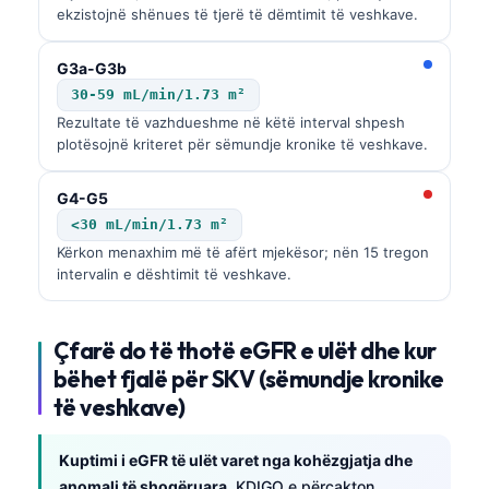
ekzistojnë shënues të tjerë të dëmtimit të veshkave.
G3a-G3b
30-59 mL/min/1.73 m²
Rezultate të vazhdueshme në këtë interval shpesh
plotësojnë kriteret për sëmundje kronike të veshkave.
G4-G5
<30 mL/min/1.73 m²
Kërkon menaxhim më të afërt mjekësor; nën 15 tregon
intervalin e dështimit të veshkave.
Çfarë do të thotë eGFR e ulët dhe kur
bëhet fjalë për SKV (sëmundje kronike
të veshkave)
Kuptimi i eGFR të ulët varet nga kohëzgjatja dhe
anomali të shoqëruara.
KDIGO e përcakton