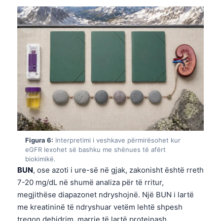
Frysk
Esperanto
Беларуская мова
Татар теле
Кыргызча
ئۇيغۇرچە
Cebuano
Basa Jawa
ພາສາລາວ
Figura 6:
Interpretimi i veshkave përmirësohet kur
eGFR lexohet së bashku me shënues të afërt
Монгол
biokimikë.
BUN
, ose azoti i ure-së në gjak, zakonisht është rreth
Afrikaans
7-20 mg/dL në shumë analiza për të rritur,
العربية المغربية
megjithëse diapazonet ndryshojnë. Një BUN i lartë
Occitan
me kreatininë të ndryshuar vetëm lehtë shpesh
tregon dehidrim, marrje të lartë proteinash,