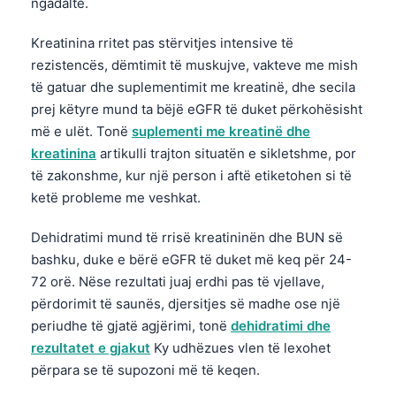
ngadaltë.
Kreatinina rritet pas stërvitjes intensive të
rezistencës, dëmtimit të muskujve, vakteve me mish
të gatuar dhe suplementimit me kreatinë, dhe secila
prej këtyre mund ta bëjë eGFR të duket përkohësisht
më e ulët. Tonë
suplementi me kreatinë dhe
kreatinina
artikulli trajton situatën e sikletshme, por
të zakonshme, kur një person i aftë etiketohen si të
ketë probleme me veshkat.
Dehidratimi mund të rrisë kreatininën dhe BUN së
bashku, duke e bërë eGFR të duket më keq për 24-
72 orë. Nëse rezultati juaj erdhi pas të vjellave,
përdorimit të saunës, djersitjes së madhe ose një
periudhe të gjatë agjërimi, tonë
dehidratimi dhe
rezultatet e gjakut
Ky udhëzues vlen të lexohet
përpara se të supozoni më të keqen.