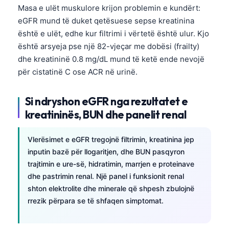
Masa e ulët muskulore krijon problemin e kundërt:
eGFR mund të duket qetësuese sepse kreatinina
është e ulët, edhe kur filtrimi i vërtetë është ulur. Kjo
është arsyeja pse një 82-vjeçar me dobësi (frailty)
dhe kreatininë 0.8 mg/dL mund të ketë ende nevojë
për cistatinë C ose ACR në urinë.
Si ndryshon eGFR nga rezultatet e
kreatininës, BUN dhe panelit renal
Vlerësimet e eGFR tregojnë filtrimin, kreatinina jep
inputin bazë për llogaritjen, dhe BUN pasqyron
trajtimin e ure-së, hidratimin, marrjen e proteinave
dhe pastrimin renal. Një panel i funksionit renal
shton elektrolite dhe minerale që shpesh zbulojnë
rrezik përpara se të shfaqen simptomat.
Norsk bokmål
Ślōnskŏ gŏdka