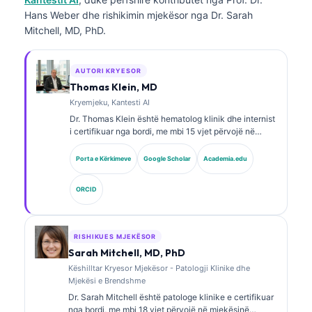
Hans Weber dhe rishikimin mjekësor nga Dr. Sarah
Mitchell, MD, PhD.
AUTORI KRYESOR
Thomas Klein, MD
Kryemjeku, Kantesti AI
Dr. Thomas Klein është hematolog klinik dhe internist
i certifikuar nga bordi, me mbi 15 vjet përvojë në
mjekësinë laboratorike dhe analizë klinike të asistuar
nga AI. Si Shef Mjekësor në Kantesti AI, ai ofron
Porta e Kërkimeve
Google Scholar
Academia.edu
mbikëqyrje klinike për saktësinë mjekësore të rrjetit
nervor pronësor. Dr. Klein ka publikuar gjerësisht mbi
ORCID
interpretimin e biomarkerëve dhe diagnostikimin
laboratorik në fusha të mjekësisë laboratorike.
RISHIKUES MJEKËSOR
Sarah Mitchell, MD, PhD
Këshilltar Kryesor Mjekësor - Patologji Klinike dhe
Mjekësi e Brendshme
Dr. Sarah Mitchell është patologe klinike e certifikuar
nga bordi, me mbi 18 vjet përvojë në mjekësinë