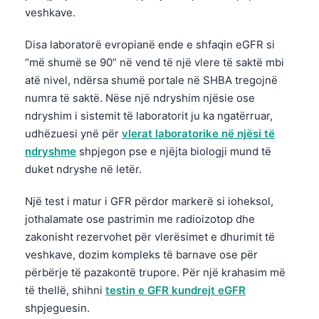
veshkave.
Disa laboratorë evropianë ende e shfaqin eGFR si
“më shumë se 90” në vend të një vlere të saktë mbi
atë nivel, ndërsa shumë portale në SHBA tregojnë
numra të saktë. Nëse një ndryshim njësie ose
ndryshim i sistemit të laboratorit ju ka ngatërruar,
udhëzuesi ynë për
vlerat laboratorike në njësi të
ndryshme
shpjegon pse e njëjta biologji mund të
duket ndryshe në letër.
Një test i matur i GFR përdor markerë si ioheksol,
jothalamate ose pastrimin me radioizotop dhe
zakonisht rezervohet për vlerësimet e dhurimit të
veshkave, dozim kompleks të barnave ose për
përbërje të pazakontë trupore. Për një krahasim më
të thellë, shihni
testin e GFR kundrejt eGFR
shpjeguesin.