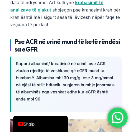
data të ndryshme. Artikulli ynë
krahasimit të
简体中文
analizave të gjakut
shpjegon pse krahasimi krah për
Română
krah është më i sigurt sesa të lëvizësh nëpër faqe të
veçuara të portalit.
Türkçe
Ελληνικά
Pse ACR në urinë mund të ketë rëndësi
Português
sa eGFR
Español
Raporti albuminë/ kreatininë në urinë, ose ACR,
Italiano
zbulon rrjedhje të veshkave që eGFR mund ta
עִבְרִית
humbasë. Albumina mbi 30 mg/g, ose 3 mg/mmol
në njësi të stilit britanik, sugjeron humbje jonormale
Français
të albuminës nga veshkat edhe kur eGFR është
العربية
ende mbi 90.
Deutsch
English
Shqip