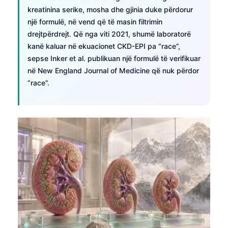
kreatinina serike, mosha dhe gjinia duke përdorur
një formulë, në vend që të masin filtrimin
drejtpërdrejt. Që nga viti 2021, shumë laboratorë
kanë kaluar në ekuacionet CKD-EPI pa “race”,
sepse Inker et al. publikuan një formulë të verifikuar
në New England Journal of Medicine që nuk përdor
“race”.