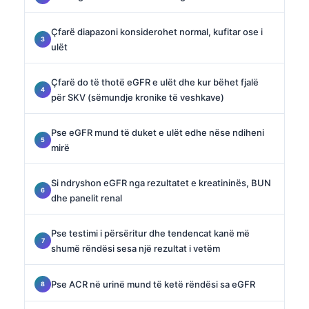
Çfarë diapazoni konsiderohet normal, kufitar ose i
ulët
Çfarë do të thotë eGFR e ulët dhe kur bëhet fjalë
për SKV (sëmundje kronike të veshkave)
Pse eGFR mund të duket e ulët edhe nëse ndiheni
mirë
Si ndryshon eGFR nga rezultatet e kreatininës, BUN
dhe panelit renal
Pse testimi i përsëritur dhe tendencat kanë më
shumë rëndësi sesa një rezultat i vetëm
Pse ACR në urinë mund të ketë rëndësi sa eGFR