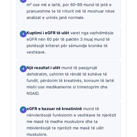
m² ose më e lartë, por 60–89 mund të jetë e
pranueshme te të rriturit më të moshuar nëse
analizat e urinës janë normale.
Kuptimi i eGFR të ulët
varet nga vazhdimësia:
eGFR nën 60 për të paktën 3 muaj mund të
plotësojë kriteret për sëmundje kronike të
veshkave.
Një rezultat i ulët
mund të pasqyrojë
dehidratim, ushtrim të rëndë të kohëve të
fundit, përdorim të kreatinës, konsum të lartë
mishi ose medikamente si trimetoprim dhe
NSAID.
eGFR e bazuar në kreatininë
mund të
nënvlerësojë funksionin e veshkave te njerëzit
me masë të madhe muskulore dhe ta
mbivlerësojë te njerëzit me masë të ulët
muskulore.