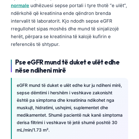
normale
udhëzuesi sepse portali i tyre thotë “e ulët”,
ndërkohë që kreatinina ende qëndron brenda
intervalit të laboratorit. Kjo ndodh sepse eGFR
rregullohet sipas moshës dhe mund të sinjalizojë
herët, përpara se kreatinina të kalojë kufirin e
referencës të shtypur.
Pse eGFR mund të duket e ulët edhe
nëse ndiheni mirë
eGFR mund të duket e ulët edhe kur ju ndiheni mirë,
sepse dëmtimi i hershëm i veshkave zakonisht
është pa simptoma dhe kreatinina ndikohet nga
muskujt, hidratimi, ushqimi, suplementet dhe
medikamentet. Shumë pacientë nuk kanë simptoma
derisa filtrimi i veshkave të jetë shumë poshtë 30
mL/min/1.73 m².