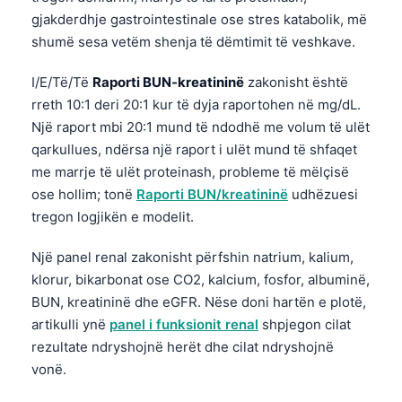
Gàidhlig
gjakderdhje gastrointestinale ose stres katabolik, më
Euskara
shumë sesa vetëm shenja të dëmtimit të veshkave.
Македонски јазик
I/E/Të/Të
Raporti BUN-kreatininë
zakonisht është
Latviešu valoda
rreth 10:1 deri 20:1 kur të dyja raportohen në mg/dL.
Galego
Një raport mbi 20:1 mund të ndodhë me volum të ulët
qarkullues, ndërsa një raport i ulët mund të shfaqet
অসমীয়া
me marrje të ulët proteinash, probleme të mëlçisë
සිංහල
ose hollim; tonë
Raporti BUN/kreatininë
udhëzuesi
سنڌي
tregon logjikën e modelit.
پښتو
Një panel renal zakonisht përfshin natrium, kalium,
klorur, bikarbonat ose CO2, kalcium, fosfor, albuminë,
Slovenčina
BUN, kreatininë dhe eGFR. Nëse doni hartën e plotë,
artikulli ynë
panel i funksionit renal
shpjegon cilat
Hrvatski
rezultate ndryshojnë herët dhe cilat ndryshojnë
Suomi
vonë.
Қазақ тілі