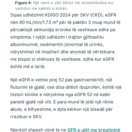
Figura 4:
Një vlerë e ulët bëhet më domethënëse kur
vazhdon me kalimin e kohës.
Sipas udhëzimit KDIGO 2024 për SKV (CKD), eGFR
nën 60 mL/min/1.73 m² për të paktën 3 muaj mund të
përcaktojë sëmundje kronike të veshkave edhe pa
simptoma. I njëjti udhëzim i trajton gjithashtu
albuminurinë, sedimentin jonormal të urinës,
ndryshimet në imazheri dhe anomali të vërtetuara
me biopsi si shënues të veshkave, edhe kur eGFR
është më e lartë.
Një eGFR e vetme prej 52 pas gastroenteritit, një
fluturimi të gjatë, ose disa ditësh ibuprofen, është një
histori klinike e ndryshme nga eGFR 52 në katër
panelë gjatë një viti. E para mund të jetë një rënie
akute, e kthyeshme; e dyta kërkon një bisedë për
rrezikun e SKV.
Njerëzit shpesh vijnë te ne
GFR e ulët me kreatininë