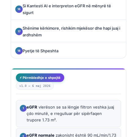
Si Kantesti AI e interpreton eGFR në mënyrë të
sigurt
Shënime kërkimore, rishikim mjekësor dhe hapi juaj i
ardhshëm
Pyetje të Shpeshta
⚡ Përmbledhje e shpejtë
v1.0 —
6 maj 2026
eGFR
vlerëson se sa lëngje filtron veshka juaj
çdo minutë, e rregulluar për sipërfaqen
trupore 1.73 m².
eGFR normale
zakonisht është 90 mL/min/1.73