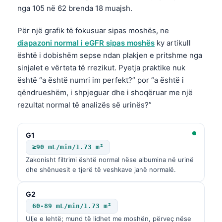
nga 105 në 62 brenda 18 muajsh.
Për një grafik të fokusuar sipas moshës, ne
diapazoni normal i eGFR sipas moshës
ky artikull
është i dobishëm sepse ndan plakjen e pritshme nga
sinjalet e vërteta të rrezikut. Pyetja praktike nuk
është “a është numri im perfekt?” por “a është i
qëndrueshëm, i shpjeguar dhe i shoqëruar me një
rezultat normal të analizës së urinës?”
G1
≥90 mL/min/1.73 m²
Zakonisht filtrimi është normal nëse albumina në urinë
dhe shënuesit e tjerë të veshkave janë normalë.
G2
60-89 mL/min/1.73 m²
Ulje e lehtë; mund të lidhet me moshën, përveç nëse