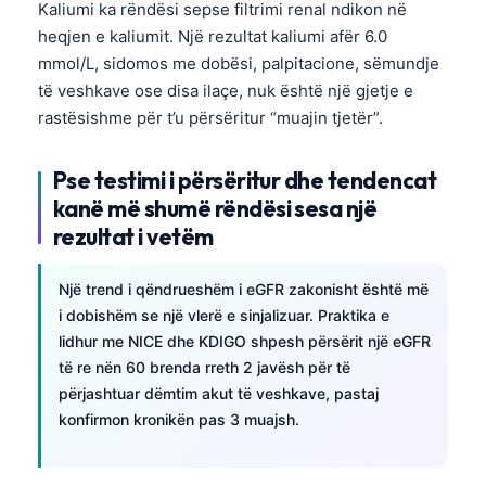
Kaliumi ka rëndësi sepse filtrimi renal ndikon në
Català
heqjen e kaliumit. Një rezultat kaliumi afër 6.0
O‘zbekcha
mmol/L, sidomos me dobësi, palpitacione, sëmundje
Українська
të veshkave ose disa ilaçe, nuk është një gjetje e
rastësishme për t’u përsëritur “muajin tjetër”.
አማርኛ
Kiswahili
Pse testimi i përsëritur dhe tendencat
ភាសាខ្មែរ
kanë më shumë rëndësi sesa një
ဗမာစာ
rezultat i vetëm
ไทย
Një trend i qëndrueshëm i eGFR zakonisht është më
Tagalog
i dobishëm se një vlerë e sinjalizuar. Praktika e
Tiếng Việt
lidhur me NICE dhe KDIGO shpesh përsërit një eGFR
të re nën 60 brenda rreth 2 javësh për të
Bahasa Melayu
përjashtuar dëmtim akut të veshkave, pastaj
മലയാളം
konfirmon kronikën pas 3 muajsh.
ಕನ್ನಡ
ગુજરાતી