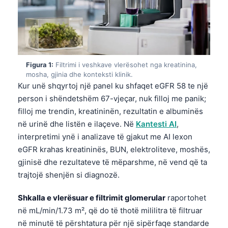
Figura 1:
Filtrimi i veshkave vlerësohet nga kreatinina,
mosha, gjinia dhe konteksti klinik.
Kur unë shqyrtoj një panel ku shfaqet eGFR 58 te një
person i shëndetshëm 67-vjeçar, nuk filloj me panik;
filloj me trendin, kreatininën, rezultatin e albuminës
në urinë dhe listën e ilaçeve. Në
Kantesti AI
,
interpretimi ynë i analizave të gjakut me AI lexon
eGFR krahas kreatininës, BUN, elektroliteve, moshës,
gjinisë dhe rezultateve të mëparshme, në vend që ta
trajtojë shenjën si diagnozë.
Shkalla e vlerësuar e filtrimit glomerular
raportohet
në mL/min/1.73 m², që do të thotë mililitra të filtruar
në minutë të përshtatura për një sipërfaqe standarde