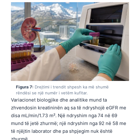
தமிழ்
తెలుగు
मराठी
اردو
বাংলা
Magyar
Slovenščina
한국어
Figura 7:
Drejtimi i trendit shpesh ka më shumë
Polski
rëndësi se një numër i vetëm kufitar.
Variacionet biologjike dhe analitike mund ta
Lietuvių kalba
zhvendosin kreatininën aq sa të ndryshojë eGFR me
Русский
disa mL/min/1.73 m². Një ndryshim nga 74 në 69
ქართული
mund të jetë zhurmë; një ndryshim nga 92 në 58 me
të njëjtin laborator dhe pa shpjegim nuk është
Čeština
zhurmë.