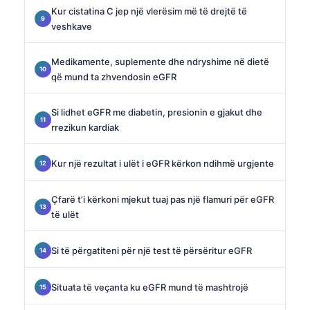
Kur cistatina C jep një vlerësim më të drejtë të
veshkave
Medikamente, suplemente dhe ndryshime në dietë
që mund ta zhvendosin eGFR
Si lidhet eGFR me diabetin, presionin e gjakut dhe
rrezikun kardiak
Kur një rezultat i ulët i eGFR kërkon ndihmë urgjente
Çfarë t’i kërkoni mjekut tuaj pas një flamuri për eGFR
të ulët
Si të përgatiteni për një test të përsëritur eGFR
Situata të veçanta ku eGFR mund të mashtrojë