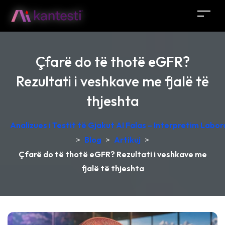
Çfarë do të thotë eGFR?
Rezultati i veshkave me fjalë të
thjeshta
Analizues i Testit të Gjakut AI Falas – Interpretim Labo
>
Blog
>
Artikuj
>
Çfarë do të thotë eGFR? Rezultati i veshkave me
fjalë të thjeshta