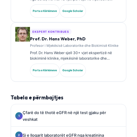
laboratorike dhe analizën diagnostike. Ajo mban
certifikime të specializuara në kimi klinike dhe ka
Porta e Kërkimeve
Google Scholar
publikuar gjerësisht mbi panelet e biomarkerëve dhe
analizën laboratorike në praktikën klinike.
EKSPERT KONTRIBUES
Prof. Dr. Hans Weber, PhD
Profesor i Mjekësisë Laboratorike dhe Biokimisë Klinike
Prof. Dr. Hans Weber sjell 30+ vjet ekspertizë në
biokiminë klinike, mjekësinë laboratorike dhe
kërkimin mbi biomarkerët. Ish President i Shoqatës
Gjermane për Kimi Klinike, ai është i specializuar në
Porta e Kërkimeve
Google Scholar
analizën e paneleve diagnostike, standardizimin e
biomarkerëve dhe mjekësinë laboratorike të asistuar
nga AI.
Tabela e përmbajtjes
Çfarë do të thotë eGFR në një test gjaku për
veshkat
Si e llogarit laboratorët eGFR nga kreatinina