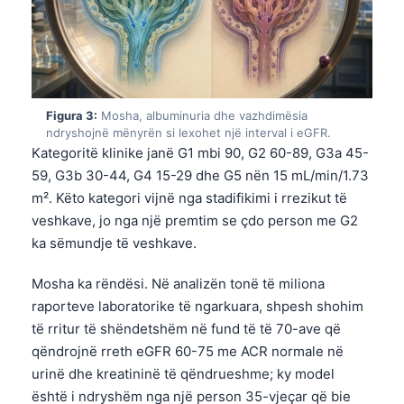
Figura 3:
Mosha, albuminuria dhe vazhdimësia
ndryshojnë mënyrën si lexohet një interval i eGFR.
Kategoritë klinike janë G1 mbi 90, G2 60-89, G3a 45-
59, G3b 30-44, G4 15-29 dhe G5 nën 15 mL/min/1.73
m². Këto kategori vijnë nga stadifikimi i rrezikut të
veshkave, jo nga një premtim se çdo person me G2
ka sëmundje të veshkave.
Mosha ka rëndësi. Në analizën tonë të miliona
raporteve laboratorike të ngarkuara, shpesh shohim
të rritur të shëndetshëm në fund të të 70-ave që
qëndrojnë rreth eGFR 60-75 me ACR normale në
urinë dhe kreatininë të qëndrueshme; ky model
është i ndryshëm nga një person 35-vjeçar që bie