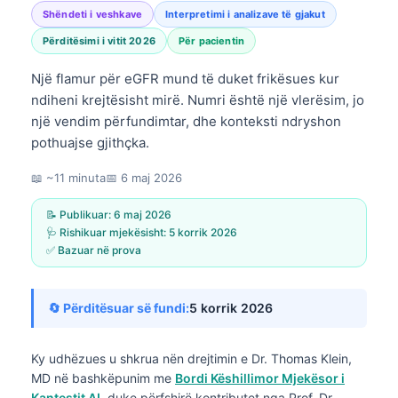
Shëndeti i veshkave
Interpretimi i analizave të gjakut
Përditësimi i vitit 2026
Për pacientin
Një flamur për eGFR mund të duket frikësues kur
ndiheni krejtësisht mirë. Numri është një vlerësim, jo
një vendim përfundimtar, dhe konteksti ndryshon
pothuajse gjithçka.
📖 ~11 minuta
📅
6 maj 2026
📝 Publikuar:
6 maj 2026
🩺 Rishikuar mjekësisht:
5 korrik 2026
✅ Bazuar në prova
🔄 Përditësuar së fundi:
5 korrik 2026
Ky udhëzues u shkrua nën drejtimin e
Dr. Thomas Klein,
MD
në bashkëpunim me
Bordi Këshillimor Mjekësor i
Kantestit AI
, duke përfshirë kontributet nga Prof. Dr.