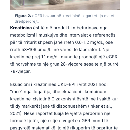
Figura 2:
eGFR bazuar në kreatininë llogaritet, jo matet
drejtpërdrejt.
Kreatinina
është një produkt i mbeturinave nga
metabolizmi i muskujve dhe intervalet e referencës
për të rriturit shpesh janë rreth 0.6-1.2 mg/dL, ose
rreth 53-106 µmol/L, në varësi të laboratorit. Një
kreatininë prej 1.1 mg/dL mund të prodhojë një eGFR
të ndryshme te një grua 28-vjeçare sesa te një burrë
78-vjeçar.
Ekuacioni i kreatininës CKD-EPI i vitit 2021 hoqi
“race” nga llogaritja, dhe ekuacioni i kombinuar
kreatininë-cistatinë C zakonisht është më i saktë kur
të dy markerët janë të disponueshëm (Inker et al.,
2021). Nëse raportet tuaja të vjetra përdornin një
formulë tjetër, një rritje e vogël e eGFR mund të
pasqyrojë matematikë, jo një rikuperim të papritur të