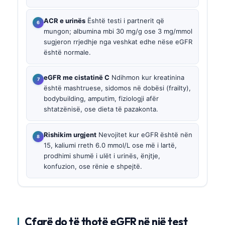
ACR e urinës
Është testi i partnerit që
mungon; albumina mbi 30 mg/g ose 3 mg/mmol
sugjeron rrjedhje nga veshkat edhe nëse eGFR
është normale.
eGFR me cistatinë C
Ndihmon kur kreatinina
është mashtruese, sidomos në dobësi (frailty),
bodybuilding, amputim, fiziologji afër
shtatzënisë, ose dieta të pazakonta.
Rishikim urgjent
Nevojitet kur eGFR është nën
15, kaliumi rreth 6.0 mmol/L ose më i lartë,
prodhimi shumë i ulët i urinës, ënjtje,
konfuzion, ose rënie e shpejtë.
Çfarë do të thotë eGFR në një test