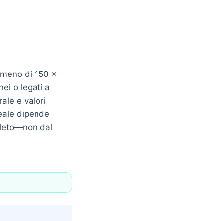
a meno di 150 ×
ei o legati a
ale e valori
reale dipende
mpleto—non dal