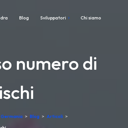
adra
Blog
Sviluppatori
Chi siamo
so numero di
ischi
in Germania
>
Blog
>
Articoli
>
chi