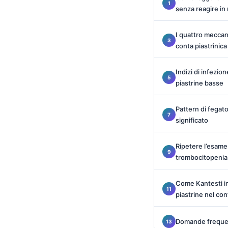
Català
senza reagire i
O‘zbekcha
I quattro meccan
Українська
conta piastrinic
አማርኛ
Indizi di infezi
Kiswahili
piastrine basse
ភាសាខ្មែរ
ဗမာစာ
Pattern di fegato
significato
ไทย
Tagalog
Ripetere l’esame
trombocitopenia
Tiếng Việt
Bahasa Melayu
Come Kantesti in
മലയാളം
piastrine nel co
ಕನ್ನಡ
Domande freque
ગુજરાતી