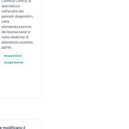
Chimica Clinica, si
specializza
nell’analisi dei
pannelli diagnostici,
nella
standardizzazione
dei biomarcatori e
nella medicina di
laboratorio assistita
dall’IA.
ResearchGate
Google Scholar
he modificano il