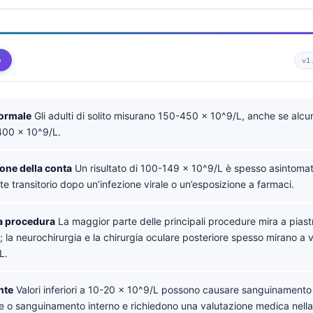
o
v1
normale
Gli adulti di solito misurano 150-450 × 10^9/L, anche se alcun
00 × 10^9/L.
ione della conta
Un risultato di 100-149 × 10^9/L è spesso asintomat
transitorio dopo un’infezione virale o un’esposizione a farmaci.
la procedura
La maggior parte delle principali procedure mira a piastr
 la neurochirurgia e la chirurgia oculare posteriore spesso mirano a va
L.
nte
Valori inferiori a 10-20 × 10^9/L possono causare sanguinament
e o sanguinamento interno e richiedono una valutazione medica nella