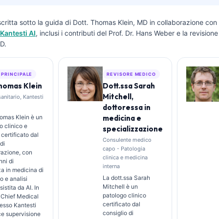
critta sotto la guida di
Dott. Thomas Klein, MD
in collaborazione con 
Kantesti AI
, inclusi i contributi del Prof. Dr. Hans Weber e la revisio
D.
 PRINCIPALE
REVISORE MEDICO
Thomas Klein
Dott.ssa Sarah
Mitchell,
sanitario, Kantesti
dottoressa in
Thomas Klein è un
medicina e
 clinico e
specializzazione
 certificato dal
Consulente medico
di
capo - Patologia
razione, con
clinica e medicina
nni di
interna
a in medicina di
La dott.ssa Sarah
o e analisi
Mitchell è un
sistita da AI. In
patologo clinico
i Chief Medical
certificato dal
resso Kantesti
consiglio di
sce supervisione