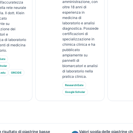
amministrazione, con
ull’accuratezza
oltre 18 anni di
lla rete neurale
esperienza in
ia. Il dott. Klein
medicina di
cato
laboratorio e analisi
te su
diagnostica. Possiede
azione dei
certificazioni di
ori e
specializzazione in
ca di laboratorio
chimica clinica e ha
nti di medicina
pubblicato
orio.
ampiamente su
Gate
pannelli di
biomarcatori e analisi
holar
di laboratorio nella
.edu
ORCIDE
pratica clinica.
ResearchGate
Google Scholar
risultato di piastrine basse
Valori soglia delle piastrine c