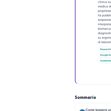
Gàidhlig
clinica s
medica de
Euskara
proprietar
ha pubbli
Македонски јазик
ampiamen
interpret
Latviešu valoda
biomarcat
Galego
diagnosti
su argome
অসমীয়া
di laborat
සිංහල
Research
Google Sc
سنڌي
Academia
پښتو
Slovenčina
Hrvatski
Sommario
Suomi
Қазақ тілі
Come leggere un 