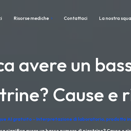
i
Risorse mediche
Contattaci
La nostra squ
ica avere un bas
trine? Cause e r
ngue AI gratuito – Interpretazione di laboratorio, prodotto 
sa significa avere un basso numero di piastrine? Cause e ris