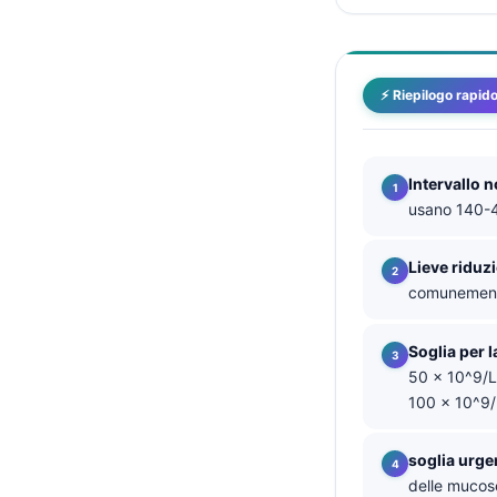
தமிழ்
తెలుగు
⚡ Riepilogo rapid
मराठी
اردو
বাংলা
Intervallo 
usano 140-4
Shqip
Magyar
Lieve riduz
Slovenščina
comunemente 
한국어
Soglia per 
Polski
50 × 10^9/L;
Lietuvių kalba
100 × 10^9/
Русский
soglia urge
ქართული
delle mucos