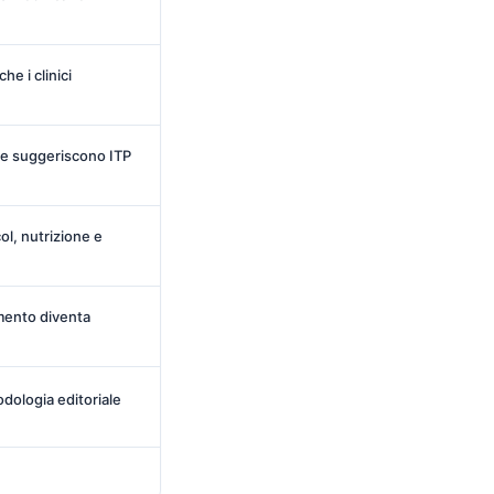
che i clinici
te suggeriscono ITP
ol, nutrizione e
amento diventa
odologia editoriale