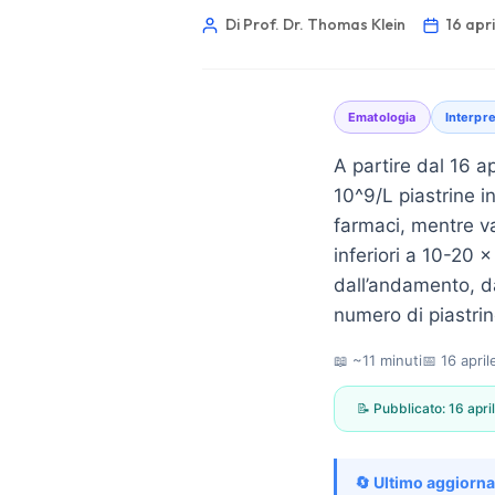
Di Prof. Dr. Thomas Klein
16 apr
Ematologia
Interpre
A partire dal 16 a
10^9/L piastrine i
farmaci, mentre va
inferiori a 10-20 
dall’andamento, d
numero di piastrin
📖 ~11 minuti
📅
16 apri
📝 Pubblicato:
16 apri
Norsk bokmål
Ślōnskŏ gŏdka
🔄 Ultimo aggiorn