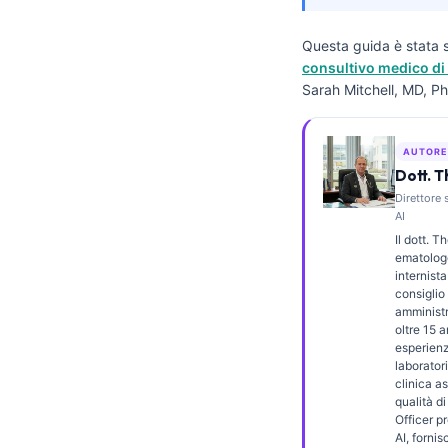
Frysk
Questa guida è stata s
Esperanto
consultivo medico di 
Беларуская мова
Sarah Mitchell, MD, Ph
Татар теле
Кыргызча
AUTORE
Dott. 
ئۇيغۇرچە
Direttore 
AI
Cebuano
Il dott. 
Basa Jawa
ematologo
internista
ພາສາລາວ
consiglio 
amminist
Монгол
oltre 15 a
esperienz
Afrikaans
laboratori
العربية المغربية
clinica as
qualità d
Occitan
Officer p
AI, forni