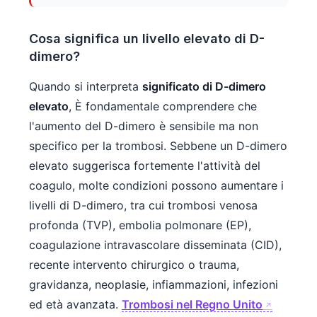
Frysk
Cosa significa un livello elevato di D-
Esperanto
dimero?
Беларуская мова
Татар теле
Quando si interpreta
significato di D-dimero
elevato
, È fondamentale comprendere che
Кыргызча
l'aumento del D-dimero è sensibile ma non
ئۇيغۇرچە
specifico per la trombosi. Sebbene un D-dimero
Cebuano
elevato suggerisca fortemente l'attività del
Basa Jawa
coagulo, molte condizioni possono aumentare i
ພາສາລາວ
livelli di D-dimero, tra cui trombosi venosa
profonda (TVP), embolia polmonare (EP),
Монгол
coagulazione intravascolare disseminata (CID),
Afrikaans
recente intervento chirurgico o trauma,
العربية المغربية
gravidanza, neoplasie, infiammazioni, infezioni
Occitan
ed età avanzata.
Trombosi nel Regno Unito