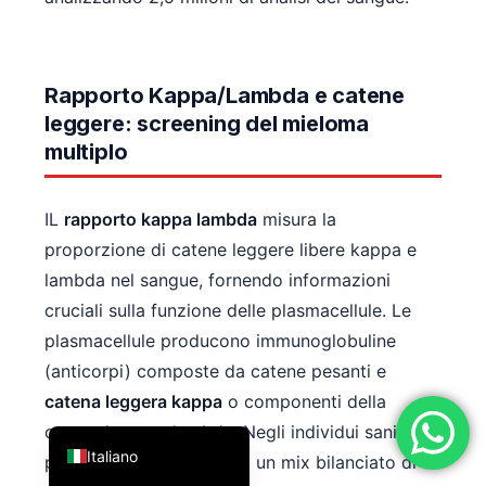
فارسی
简体中文
Rapporto Kappa/Lambda e catene
Română
leggere: screening del mieloma
Türkçe
multiplo
Ελληνικά
Português
IL
rapporto kappa lambda
misura la
Español
proporzione di catene leggere libere kappa e
עִבְרִית
lambda nel sangue, fornendo informazioni
cruciali sulla funzione delle plasmacellule. Le
Français
plasmacellule producono immunoglobuline
العربية
(anticorpi) composte da catene pesanti e
Deutsch
catena leggera kappa
o componenti della
English
catena leggera lambda. Negli individui sani, le
Italiano
plasmacellule producono un mix bilanciato di