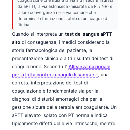
coagulazione che illustra la via intrinseca (misurata
da aPTT), la via estrinseca (misurata da PT/INR) e
la loro convergenza nella via comune che
determina la formazione stabile di un coagulo di
fibrina.
Quando si interpreta un
test del sangue aPTT
alto
di conseguenza, i medici considerano la
storia farmacologica del paziente, la
presentazione clinica e altri risultati dei test di
coagulazione. Secondo l'
Alleanza nazionale
per la lotta contro i coaguli di sangue
, una
corretta interpretazione dei test di
coagulazione è fondamentale sia per la
diagnosi di disturbi emorragici che per la
gestione sicura della terapia anticoagulante. Un
aPTT elevato isolato con PT normale indica
tipicamente difetti delle vie intrinseche, mentre