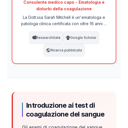
Consulente medico capo - Ematologia e
disturbi della coagulazione
La Dott.ssa Sarah Mitchell è un'ematologa e
patologa clinica certificata con oltre 16 anni di
esperienza nella diagnosi dei disturbi della
coagulazione e della trombosi. Ha conseguito
ResearchGate
Google Scholar
un dottorato di ricerca in Emostasi e ha
pubblicato numerose pubblicazioni sui
Ricerca pubblicata
meccanismi della coagulazione del sangue,
sulla terapia anticoagulante e sulla valutazione
di laboratorio dello stato della coagulazione. In
qualità di membro del Comitato Consultivo
Medico di Kantesti AI, garantisce che tutti i
contenuti interpretativi della coagulazione
rispettino rigorosi standard clinici.
Introduzione ai test di
coagulazione del sangue
Gli esami di coagulazione del sangue