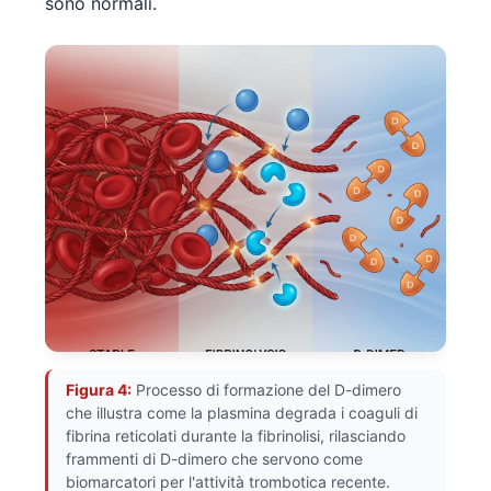
sono normali.
Figura 4:
Processo di formazione del D-dimero
che illustra come la plasmina degrada i coaguli di
fibrina reticolati durante la fibrinolisi, rilasciando
Norsk bokmål
frammenti di D-dimero che servono come
Ślōnskŏ gŏdka
biomarcatori per l'attività trombotica recente.