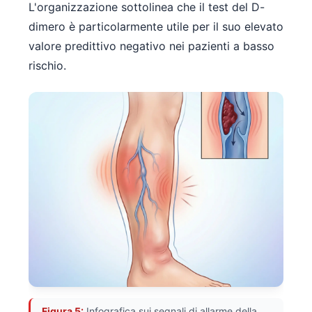
Gàidhlig
L'organizzazione sottolinea che il test del D-
Euskara
dimero è particolarmente utile per il suo elevato
valore predittivo negativo nei pazienti a basso
Македонски јазик
rischio.
Latviešu valoda
Galego
অসমীয়া
සිංහල
سنڌي
پښتو
Slovenčina
Hrvatski
Suomi
Қазақ тілі
Figura 5:
Infografica sui segnali di allarme della