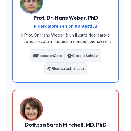
Prof. Dr. Hans Weber, PhD
Ricercatore senior, Kantesti AI
Il Prof. Dr. Hans Weber è un illustre ricercatore
specializzato in medicina computazionale e
diagnostica basata sull'intelligenza artificiale.
Con un dottorato di ricerca in bioinformatica e
ResearchGate
Google Scholar
oltre 20 anni di esperienza nell'analisi dei dati
medici, guida il team di sviluppo algoritmico di
Ricerca pubblicata
Kantesti AI. La sua ricerca si concentra sulle
architetture di reti neurali per sistemi di
supporto alle decisioni cliniche ed è stata
pubblicata su importanti riviste di biologia
computazionale.
Dott.ssa Sarah Mitchell, MD, PhD