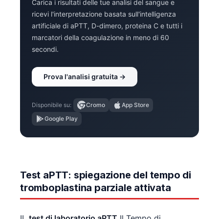
Carica i risultati delle tue analisi del sangue e
ricevi l'interpretazione basata sull'intelligenza
artificiale di aPTT, D-dimero, proteina C e tutti i
marcatori della coagulazione in meno di 60
secondi.
Prova l'analisi gratuita →
Disponibile su:
Cromo
App Store
Google Play
Test aPTT: spiegazione del tempo di
tromboplastina parziale attivata
IL
test di laboratorio aPTT
Il Tempo di