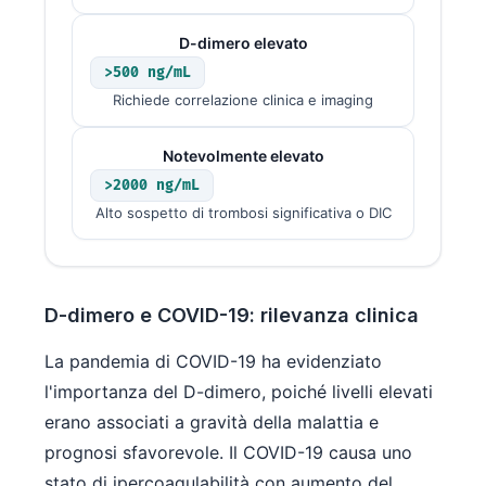
தமிழ்
D-dimero elevato
తెలుగు
>500 ng/mL
Richiede correlazione clinica e imaging
मराठी
اردو
Notevolmente elevato
বাংলা
>2000 ng/mL
Shqip
Alto sospetto di trombosi significativa o DIC
Magyar
Slovenščina
D-dimero e COVID-19: rilevanza clinica
한국어
Polski
La pandemia di COVID-19 ha evidenziato
Lietuvių kalba
l'importanza del D-dimero, poiché livelli elevati
erano associati a gravità della malattia e
Русский
prognosi sfavorevole. Il COVID-19 causa uno
ქართული
stato di ipercoagulabilità con aumento del