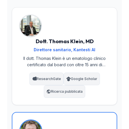
Dott. Thomas Klein, MD
Direttore sanitario, Kantesti AI
Il dott. Thomas Klein è un ematologo clinico
certificato dal board con oltre 15 anni di
esperienza in medicina di laboratorio e
diagnostica assistita da AI. In qualità di Chief
ResearchGate
Google Scholar
Medical Officer presso Kantesti AI, guida i
processi di validazione clinica e supervisiona
Ricerca pubblicata
l’accuratezza medica della rete neurale
proprietaria. Il dott. Klein ha pubblicato
ampiamente sull’analisi dei biomarcatori e
sull’interpretazione della coagulazione in
ambito di medicina di laboratorio.