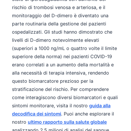
Čeština
rischio di trombosi venosa e arteriosa, e il
日本語
monitoraggio del D-dimero è diventato una
Eesti
parte routinaria della gestione dei pazienti
ospedalizzati. Gli studi hanno dimostrato che
Azərbaycan dili
livelli di D-dimero notevolmente elevati
Bosanski
(superiori a 1000 ng/mL o quattro volte il limite
Svenska
superiore della norma) nei pazienti COVID-19
Српски језик
erano correlati a un aumento della mortalità e
Íslenska
alla necessità di terapia intensiva, rendendo
Հայերեն
questo biomarcatore prezioso per la
stratificazione del rischio. Per comprendere
Bahasa Indonesia
come interagiscono diversi biomarcatori e quali
हिन्दी
sintomi monitorare, visita il nostro
guida alla
Nederlands
decodifica dei sintomi
. Puoi anche esplorare il
Dansk
nostro
ultimo rapporto sulla salute globale
Български
analizzando 2,5 milioni di analisi del sangue.