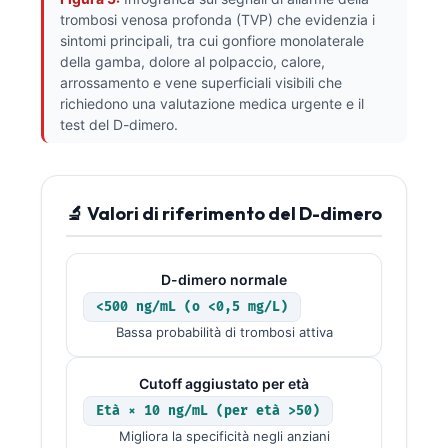
Català
trombosi venosa profonda (TVP) che evidenzia i
sintomi principali, tra cui gonfiore monolaterale
O‘zbekcha
della gamba, dolore al polpaccio, calore,
Українська
arrossamento e vene superficiali visibili che
richiedono una valutazione medica urgente e il
አማርኛ
test del D-dimero.
Kiswahili
ភាសាខ្មែរ
🔬 Valori di riferimento del D-dimero
ဗမာစာ
ไทย
Tagalog
D-dimero normale
<500 ng/mL (o <0,5 mg/L)
Tiếng Việt
Bassa probabilità di trombosi attiva
Bahasa Melayu
മലയാളം
Cutoff aggiustato per età
ಕನ್ನಡ
Età × 10 ng/mL (per età >50)
Migliora la specificità negli anziani
ગુજરાતી