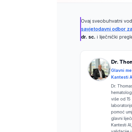
Frysk
Esperanto
Ovaj sveobuhvatni vod
Беларуская мова
savjetodavni odbor za
Татар теле
dr. sc.
i liječnički pre
Кыргызча
ئۇيغۇرچە
Dr. Thom
Cebuano
Glavni me
Basa Jawa
Kantesti A
ພາສາລາວ
Dr. Thomas 
hematologi
Монгол
više od 15
Afrikaans
laboratorij
pomoć umje
العربية المغربية
glavni lije
Occitan
Kantesti AI
validacije