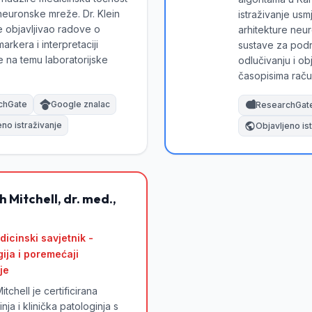
neuronske mreže. Dr. Klein
istraživanje usm
 objavljivao radove o
arhitekture neu
markera i interpretaciji
sustave za podr
e na temu laboratorijske
odlučivanju i ob
časopisima raču
chGate
Google znalac
ResearchGat
eno istraživanje
Objavljeno is
h Mitchell, dr. med.,
dicinski savjetnik -
ija i poremećaji
je
itchell je certificirana
ja i klinička patologinja s