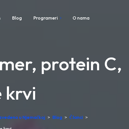
m
Blog
Programeri
O nama
mer, protein C,
 krvi
oizvedeno u Njemačkoj
>
Blog
>
Članci
>
e krvi