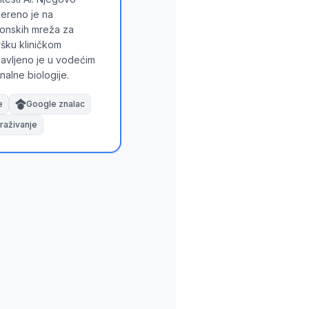
jereno je na
ronskih mreža za
šku kliničkom
javljeno je u vodećim
nalne biologije.
e
Google znalac
traživanje