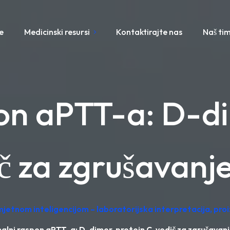
e
Medicinski resursi
Kontaktirajte nas
Naš ti
n aPTT-a: D-di
č za zgrušavanje
mjetnom inteligencijom – laboratorijska interpretacija, pr
lni raspon aPTT-a: D-dimer, protein C, vodič za zgrušavanj