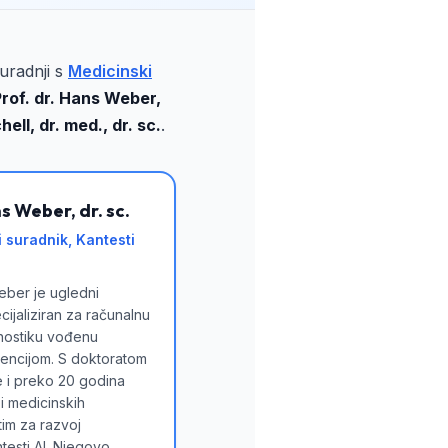
uradnji s
Medicinski
Prof. dr. Hans Weber,
ll, dr. med., dr. sc.
.
s Weber, dr. sc.
i suradnik, Kantesti
eber je ugledni
ijaliziran za računalnu
gnostiku vođenu
gencijom. S doktoratom
e i preko 20 godina
zi medicinskih
tim za razvoj
testi AI. Njegovo