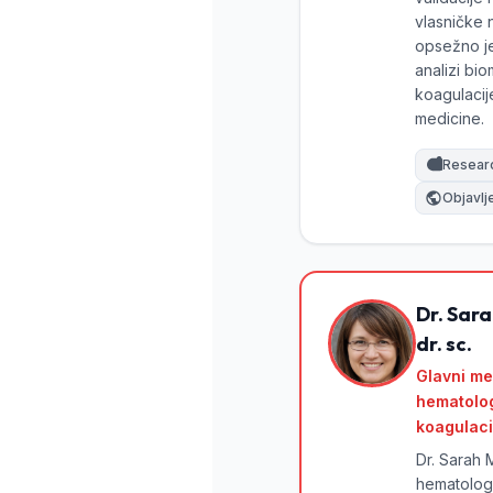
Gàidhlig
vlasničke 
Euskara
opsežno je
analizi bio
Македонски јазик
koagulacij
Latviešu valoda
medicine.
Galego
Resear
অসমীয়া
Objavlj
සිංහල
سنڌي
پښتو
Dr. Sara
dr. sc.
Slovenčina
Glavni me
Suomi
hematolog
koagulaci
Қазақ тілі
Dr. Sarah M
Català
hematologin