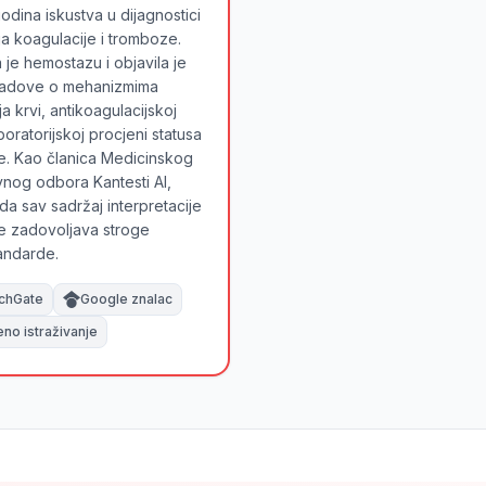
odina iskustva u dijagnostici
 koagulacije i tromboze.
a je hemostazu i objavila je
adove o mehanizmima
a krvi, antikoagulacijskoj
laboratorijskoj procjeni statusa
e. Kao članica Medicinskog
nog odbora Kantesti AI,
da sav sadržaj interpretacije
e zadovoljava stroge
tandarde.
chGate
Google znalac
eno istraživanje