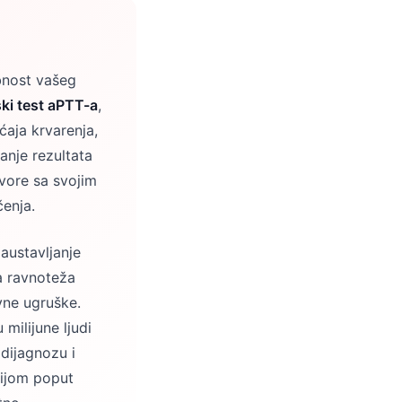
obnost vašeg
ski test aPTT-a
,
ćaja krvarenja,
anje rezultata
vore sa svojim
čenja.
austavljanje
ta ravnoteža
vne ugruške.
milijune ljudi
 dijagnozu i
cijom poput