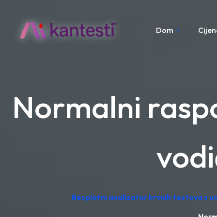
Dom
Cijen
Normalni raspo
vodi
Besplatni analizator krvnih testova s u
Norma