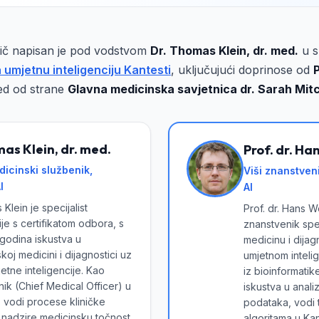
ič napisan je pod vodstvom
Dr. Thomas Klein, dr. med.
u s
 umjetnu inteligenciju Kantesti
, uključujući doprinose od
gled od strane
Glavna medicinska savjetnica dr. Sarah Mitche
as Klein, dr. med.
Prof. dr. Han
dicinski službenik,
Viši znanstven
I
AI
Klein je specijalist
Prof. dr. Hans W
je s certifikatom odbora, s
znanstvenik spec
 godina iskustva u
medicinu i dija
skoj medicini i dijagnostici uz
umjetnom inteli
tne inteligencije. Kao
iz bioinformatik
čnik (Chief Medical Officer) u
iskustva u anali
, vodi procese kliničke
podataka, vodi 
 i nadzire medicinsku točnost
algoritama u Kan