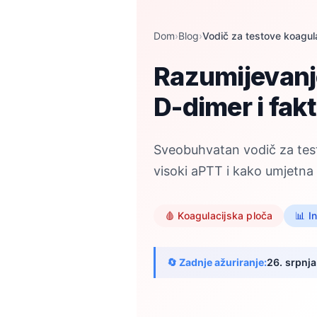
Dom
›
Blog
›
Vodič za testove koagula
Razumijevanje
D-dimer i fak
Sveobuhvatan vodič za testo
visoki aPTT i kako umjetna
🩸 Koagulacijska ploča
📊 I
🔄 Zadnje ažuriranje:
26. srpnj
Norsk bokmål
Ślōnskŏ gŏdka