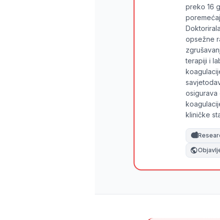
preko 16 g
O‘zbekcha
poremećaja
Українська
Doktoriral
opsežne r
አማርኛ
zgrušavanj
Kiswahili
terapiji i 
koagulacij
ភាសាខ្មែរ
savjetodav
ဗမာစာ
osigurava 
koagulacij
ไทย
kliničke s
Tagalog
Resear
Tiếng Việt
Objavlj
Bahasa Melayu
മലയാളം
ಕನ್ನಡ
ગુજરાતી
தமிழ்