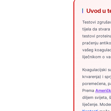
తెలుగు
Uvod u te
मराठी
Testovi zgrušav
اردو
tijela da stvara
বাংলা
testovi protei
Shqip
praćenju antiko
Magyar
vašeg koagulac
Slovenščina
liječnikom o va
한국어
Koagulacijski s
Polski
krvarenja) i sp
Lietuvių kalba
poremećena, pa
Русский
Prema
Američk
diljem svijeta,
ქართული
liječenje. Mode
Čeština