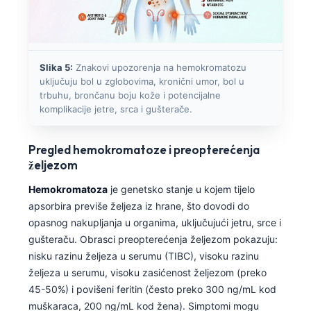
Slika 5:
Znakovi upozorenja na hemokromatozu
uključuju bol u zglobovima, kronični umor, bol u
trbuhu, brončanu boju kože i potencijalne
komplikacije jetre, srca i gušterače.
Pregled hemokromatoze i preopterećenja
željezom
Hemokromatoza
je genetsko stanje u kojem tijelo
apsorbira previše željeza iz hrane, što dovodi do
opasnog nakupljanja u organima, uključujući jetru, srce i
gušteraču. Obrasci preopterećenja željezom pokazuju:
nisku razinu željeza u serumu (TIBC), visoku razinu
željeza u serumu, visoku zasićenost željezom (preko
45-50%) i povišeni feritin (često preko 300 ng/mL kod
muškaraca, 200 ng/mL kod žena). Simptomi mogu