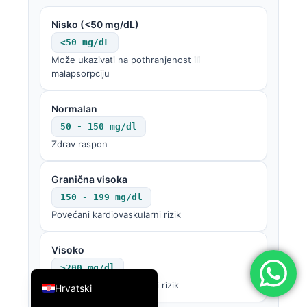
简体中文
Nisko (<50 mg/dL)
Română
<50 mg/dL
Može ukazivati na pothranjenost ili
Türkçe
malapsorpciju
Ελληνικά
Português
Normalan
50 - 150 mg/dl
Español
Zdrav raspon
Italiano
עִבְרִית
Granična visoka
Français
150 - 199 mg/dl
Povećani kardiovaskularni rizik
العربية
Deutsch
Visoko
English
>200 mg/dl
Povećan kardiovaskularni rizik
Hrvatski