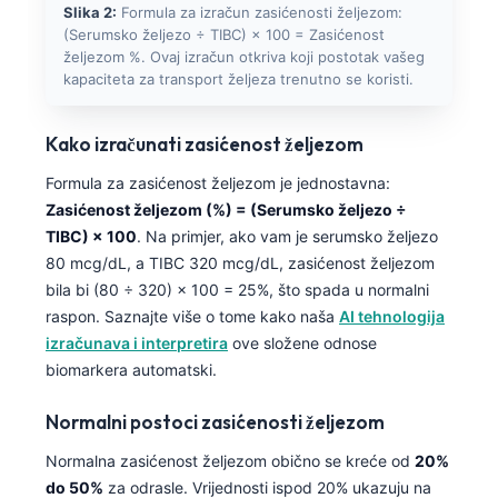
Slika 2:
Formula za izračun zasićenosti željezom:
(Serumsko željezo ÷ TIBC) × 100 = Zasićenost
željezom %. Ovaj izračun otkriva koji postotak vašeg
kapaciteta za transport željeza trenutno se koristi.
Kako izračunati zasićenost željezom
Formula za zasićenost željezom je jednostavna:
Zasićenost željezom (%) = (Serumsko željezo ÷
TIBC) × 100
. Na primjer, ako vam je serumsko željezo
80 mcg/dL, a TIBC 320 mcg/dL, zasićenost željezom
bila bi (80 ÷ 320) × 100 = 25%, što spada u normalni
raspon. Saznajte više o tome kako naša
AI tehnologija
izračunava i interpretira
ove složene odnose
biomarkera automatski.
Normalni postoci zasićenosti željezom
Normalna zasićenost željezom obično se kreće od
20%
do 50%
za odrasle. Vrijednosti ispod 20% ukazuju na