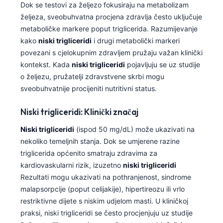
Dok se testovi za željezo fokusiraju na metabolizam
O‘zbekcha
željeza, sveobuhvatna procjena zdravlja često uključuje
Українська
metaboličke markere poput triglicerida. Razumijevanje
አማርኛ
kako
niski trigliceridi
i drugi metabolički markeri
povezani s cjelokupnim zdravljem pružaju važan klinički
Kiswahili
kontekst. Kada
niski trigliceridi
pojavljuju se uz studije
ភាសាខ្មែរ
o željezu, pružatelji zdravstvene skrbi mogu
sveobuhvatnije procijeniti nutritivni status.
ဗမာစာ
ไทย
Niski trigliceridi: Klinički značaj
Tagalog
Niski trigliceridi
(ispod 50 mg/dL) može ukazivati na
Tiếng Việt
nekoliko temeljnih stanja. Dok se umjerene razine
triglicerida općenito smatraju zdravima za
Bahasa Melayu
kardiovaskularni rizik, izuzetno
niski trigliceridi
മലയാളം
Rezultati mogu ukazivati na pothranjenost, sindrome
ಕನ್ನಡ
malapsorpcije (poput celijakije), hipertireozu ili vrlo
restriktivne dijete s niskim udjelom masti. U kliničkoj
ગુજરાતી
praksi, niski trigliceridi se često procjenjuju uz studije
தமிழ்