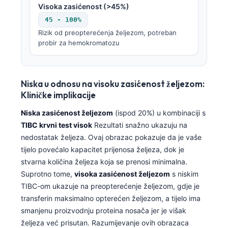
Visoka zasićenost (>45%)
45 - 100%
Rizik od preopterećenja željezom, potreban
probir za hemokromatozu
Niska u odnosu na visoku zasićenost željezom:
Kliničke implikacije
Niska zasićenost željezom
(ispod 20%) u kombinaciji s
TIBC krvni test visok
Rezultati snažno ukazuju na
nedostatak željeza. Ovaj obrazac pokazuje da je vaše
tijelo povećalo kapacitet prijenosa željeza, dok je
stvarna količina željeza koja se prenosi minimalna.
Suprotno tome,
visoka zasićenost željezom
s niskim
TIBC-om ukazuje na preopterećenje željezom, gdje je
transferin maksimalno opterećen željezom, a tijelo ima
smanjenu proizvodnju proteina nosača jer je višak
željeza već prisutan. Razumijevanje ovih obrazaca