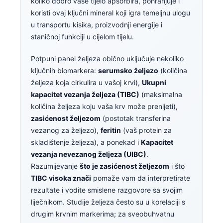
koliko dobro vaše tijelo apsorbira, pohranjuje i
koristi ovaj ključni mineral koji igra temeljnu ulogu
u transportu kisika, proizvodnji energije i
staničnoj funkciji u cijelom tijelu.
Potpuni panel željeza obično uključuje nekoliko
ključnih biomarkera:
serumsko željezo
(količina
željeza koja cirkulira u vašoj krvi),
Ukupni
kapacitet vezanja željeza (TIBC)
(maksimalna
količina željeza koju vaša krv može prenijeti),
zasićenost željezom
(postotak transferina
vezanog za željezo),
feritin
(vaš protein za
skladištenje željeza), a ponekad i
Kapacitet
vezanja nevezanog željeza (UIBC)
.
Razumijevanje
što je zasićenost željezom
i što
TIBC visoka znači
pomaže vam da interpretirate
rezultate i vodite smislene razgovore sa svojim
liječnikom. Studije željeza često su u korelaciji s
drugim krvnim markerima; za sveobuhvatnu