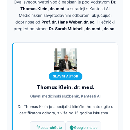
Ovaj sveobuhvatni vodič napisan je pod vodstvom
Dr.
Thomas Klein, dr. med.
u suradnji s Kantesti AI
Medicinskim savjetodavnim odborom, uključujući
doprinose od
Prof. dr. Hans Weber, dr. sc.
i liječnički
pregled od strane
Dr. Sarah Mitchell, dr. med., dr. sc.
.
GLAVNI AUTOR
Thomas Klein, dr. med.
Glavni medicinski službenik, Kantesti AI
Dr. Thomas Klein je specijalist kliničke hematologije s
certifikatom odbora, s više od 15 godina iskustva u
laboratorijskoj medicini i dijagnostici uz pomoć
umjetne inteligencije. Kao glavni liječnik (Chief
ResearchGate
Google znalac