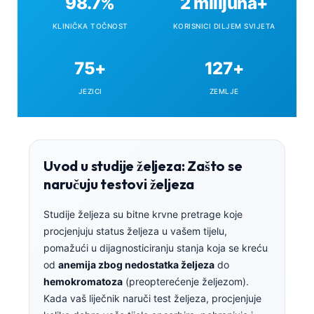
98.7%
2 milijuna+
referentne kliničke točnosti od 98,7%.
KLINIČKA TOČNOST
KORISNICI DILJEM SVIJETA
75+
127+
JEZICI
ZEMLJE
Uvod u studije željeza: Zašto se
naručuju testovi željeza
Studije željeza su bitne krvne pretrage koje
procjenjuju status željeza u vašem tijelu,
pomažući u dijagnosticiranju stanja koja se kreću
od
anemija zbog nedostatka željeza
do
hemokromatoza
(preopterećenje željezom).
Kada vaš liječnik naruči test željeza, procjenjuje