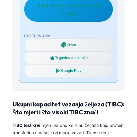
🔬 Isprobajte besplatnu demo
verziju
DOSTUPNO NA:
Krom
Trgovina aplikacija
Google Play
Ukupni kapacitet vezanja željeza (TIBC):
Što mjeri i što visoki TIBC znači
TIBC test krvi
mjeri ukupnu količinu željeza koju proteini
transferina u vašoj krvi mogu vezati. Transferin je