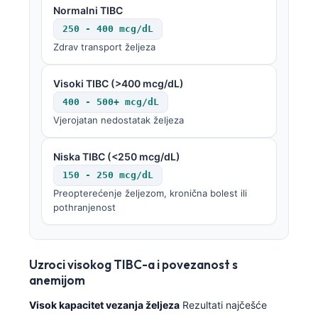
Normalni TIBC
250 - 400 mcg/dL
Zdrav transport željeza
Visoki TIBC (>400 mcg/dL)
400 - 500+ mcg/dL
Vjerojatan nedostatak željeza
Niska TIBC (<250 mcg/dL)
150 - 250 mcg/dL
Preopterećenje željezom, kronična bolest ili
pothranjenost
Uzroci visokog TIBC-a i povezanost s
anemijom
Visok kapacitet vezanja željeza
Rezultati najčešće