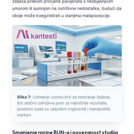
željeza prilikom procjene pacijenata s neobjašnjivim
umorom ili sumnjom na nutritivne nedostatke, budući da
తెలుగు
oboje može koegzistirati u stanjima malapsorpcije.
मराठी
اردو
বাংলা
Shqip
Magyar
Slovenščina
한국어
Polski
Slika 7:
Uzimanje uzorka krvi za testiranje željeza,
Lietuvių kalba
što obično zahtijeva post za najtočnije rezultate,
Русский
posebno kada su uključeni trigliceridi i metabolički
markeri.
ქართული
Čeština
Smanjenje razine BUN-a i povezanost studija