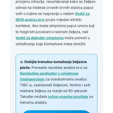
procjenu zdravlja, razumijevanje kako se željezo
odnosi na indekse crvenih krvnih stanica poput
onih o kojima se raspravlja u našem
Vodič za
RDW analizu krvi
pruža vrijedan klinički
kontekst. Ako imate simptome poput umora koji
bi mogli biti povezani s razinom željeza, naš
Vodič za dekoder simptoma
može pomoći u
određivanju koje biomarkere treba istražiti.
📊
Dobijte trenutno tumačenje željezne
ploče:
Prenesite rezultate analize krvi na
Kantestijev analizator s umjetnom
inteligencijom
za sveobuhvatnu analizu
TIBC-a, zasićenosti željezom, feritina i svih
markera željeza za manje od 60 sekundi.
Također možete
ručno unesite rezultate
za
trenutnu analizu.