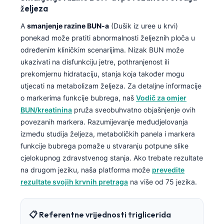
日本語
željeza
Eesti
A
smanjenje razine BUN-a
(Dušik iz uree u krvi)
ponekad može pratiti abnormalnosti željeznih ploča u
Azərbaycan dili
određenim kliničkim scenarijima. Nizak BUN može
Bosanski
ukazivati na disfunkciju jetre, pothranjenost ili
Svenska
prekomjernu hidrataciju, stanja koja također mogu
utjecati na metabolizam željeza. Za detaljne informacije
Српски језик
o markerima funkcije bubrega, naš
Vodič za omjer
Íslenska
BUN/kreatinina
pruža sveobuhvatno objašnjenje ovih
Հայերեն
povezanih markera. Razumijevanje međudjelovanja
između studija željeza, metaboličkih panela i markera
Bahasa Indonesia
funkcije bubrega pomaže u stvaranju potpune slike
हिन्दी
cjelokupnog zdravstvenog stanja. Ako trebate rezultate
na drugom jeziku, naša platforma može
prevedite
Nederlands
rezultate svojih krvnih pretraga
na više od 75 jezika.
Dansk
Български
📋 Referentne vrijednosti triglicerida
فارسی