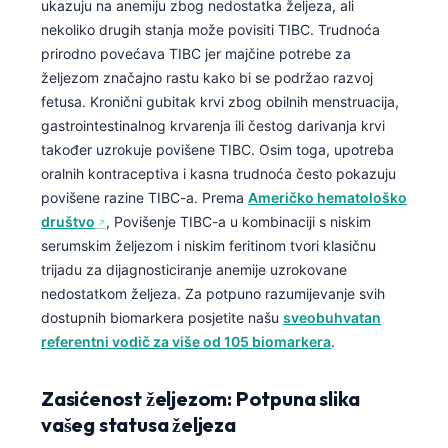
ukazuju na anemiju zbog nedostatka željeza, ali
nekoliko drugih stanja može povisiti TIBC. Trudnoća
prirodno povećava TIBC jer majčine potrebe za
željezom značajno rastu kako bi se podržao razvoj
fetusa. Kronični gubitak krvi zbog obilnih menstruacija,
gastrointestinalnog krvarenja ili čestog darivanja krvi
također uzrokuje povišene TIBC. Osim toga, upotreba
oralnih kontraceptiva i kasna trudnoća često pokazuju
povišene razine TIBC-a. Prema
Američko hematološko
društvo
, Povišenje TIBC-a u kombinaciji s niskim
serumskim željezom i niskim feritinom tvori klasičnu
trijadu za dijagnosticiranje anemije uzrokovane
nedostatkom željeza. Za potpuno razumijevanje svih
dostupnih biomarkera posjetite našu
sveobuhvatan
referentni vodič za više od 105 biomarkera
.
Zasićenost željezom: Potpuna slika
vašeg statusa željeza