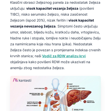
Klasični obrasci željeznog panela za nedostatak željeza
uključuju:
visok kapacitet vezanja željeza
(povišeni
TIBC), nisko serumsko željezo, niska zasićenost
željezom (ispod 20%), nizak feritin i
visok kapacitet
vezanja nevezanog željeza
. Simptomi često uključuju
umor, slabost, blijedu kožu, kratkoću daha, vrtoglavicu,
hladne ruke i stopala, lomljive nokte i neuobičajenu želju
za namirnicama koje nisu hrana (pika). Nedostatak
željeza često je povezan s promjenama indeksa crvenih
krvnih stanica; naši
Vodič za RDW analizu krvi
objašnjava kako povišeni RDW može ukazivati na
anemiju zbog nedostatka željeza.