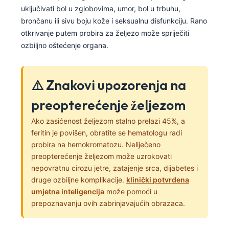
uključivati bol u zglobovima, umor, bol u trbuhu,
brončanu ili sivu boju kože i seksualnu disfunkciju. Rano
otkrivanje putem probira za željezo može spriječiti
ozbiljno oštećenje organa.
⚠️ Znakovi upozorenja na
preopterećenje željezom
Ako zasićenost željezom stalno prelazi 45%, a
feritin je povišen, obratite se hematologu radi
probira na hemokromatozu. Neliječeno
preopterećenje željezom može uzrokovati
nepovratnu cirozu jetre, zatajenje srca, dijabetes i
druge ozbiljne komplikacije.
klinički potvrđena
umjetna inteligencija
može pomoći u
prepoznavanju ovih zabrinjavajućih obrazaca.
Norsk bokmål
Ślōnskŏ gŏdka