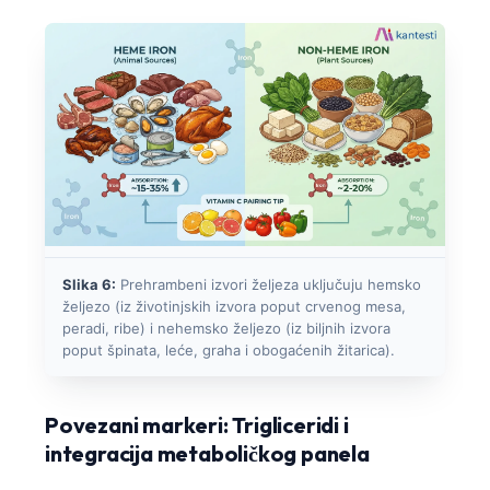
Gàidhlig
Euskara
Македонски јазик
Latviešu valoda
Galego
অসমীয়া
සිංහල
سنڌي
Slika 6:
Prehrambeni izvori željeza uključuju hemsko
پښتو
željezo (iz životinjskih izvora poput crvenog mesa,
peradi, ribe) i nehemsko željezo (iz biljnih izvora
poput špinata, leće, graha i obogaćenih žitarica).
Slovenčina
Suomi
Povezani markeri: Trigliceridi i
Қазақ тілі
integracija metaboličkog panela
Català