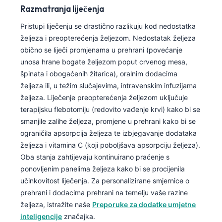
Razmatranja liječenja
Frysk
Pristupi liječenju se drastično razlikuju kod nedostatka
Esperanto
željeza i preopterećenja željezom. Nedostatak željeza
Беларуская мова
obično se liječi promjenama u prehrani (povećanje
Татар теле
unosa hrane bogate željezom poput crvenog mesa,
špinata i obogaćenih žitarica), oralnim dodacima
Кыргызча
željeza ili, u težim slučajevima, intravenskim infuzijama
ئۇيغۇرچە
željeza. Liječenje preopterećenja željezom uključuje
Cebuano
terapijsku flebotomiju (redovito vađenje krvi) kako bi se
smanjile zalihe željeza, promjene u prehrani kako bi se
Basa Jawa
ograničila apsorpcija željeza te izbjegavanje dodataka
ພາສາລາວ
željeza i vitamina C (koji poboljšava apsorpciju željeza).
Oba stanja zahtijevaju kontinuirano praćenje s
Монгол
ponovljenim panelima željeza kako bi se procijenila
Afrikaans
učinkovitost liječenja. Za personalizirane smjernice o
العربية المغربية
prehrani i dodacima prehrani na temelju vaše razine
željeza, istražite naše
Preporuke za dodatke umjetne
Occitan
inteligencije
značajka.