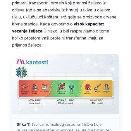
primarni transportni protein koji prenosi željezo iz
crijeva (gdje se apsorbira iz hrane) u tkiva u cijelom
tijelu, uključujući koštanu srž gdje se proizvode crvene
krvne stanice. Kada govorimo o
visok kapacitet
vezanja željeza
ili nisko, u biti raspravljamo o tome
koliko prostora vaši proteini transferina imaju za
prijenos željeza.
Slika 1:
Tablica normalnog raspona TIBC-a koja
prikazuje referentne vrijednosti za ukupni kapacitet