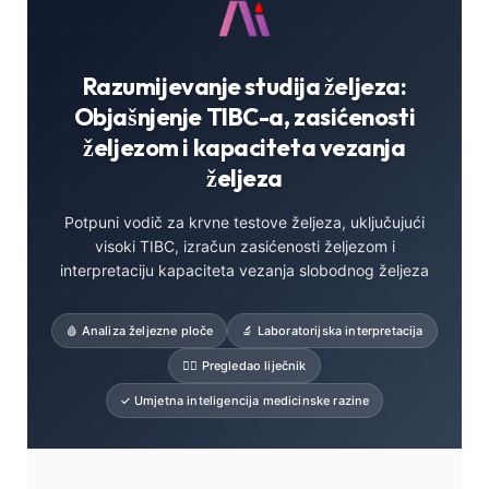
Razumijevanje studija željeza:
Objašnjenje TIBC-a, zasićenosti
željezom i kapaciteta vezanja
željeza
Potpuni vodič za krvne testove željeza, uključujući
visoki TIBC, izračun zasićenosti željezom i
interpretaciju kapaciteta vezanja slobodnog željeza
🩸 Analiza željezne ploče
🔬 Laboratorijska interpretacija
👨‍⚕️ Pregledao liječnik
✓ Umjetna inteligencija medicinske razine