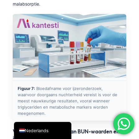
malabsorptie.
简体中文
Română
Türkçe
Ελληνικά
Português
Español
Italiano
עִבְרִית
Figuur 7:
Bloedafname voor ijzeronderzoek,
Français
waarvoor doorgaans nuchterheid vereist is voor de
العربية
meest nauwkeurige resultaten, vooral wanneer
triglyceriden en metabolische markers worden
Deutsch
meegenomen.
English
Nederlands
Verband tussen daling van BUN-waarden en
ijzeronderzoek