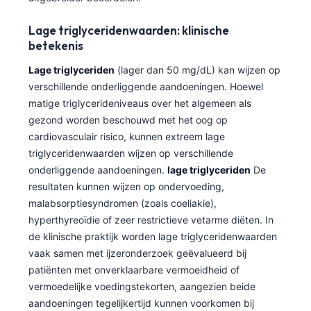
Čeština
Lage triglyceridenwaarden: klinische
日本語
betekenis
Eesti
Lage triglyceriden
(lager dan 50 mg/dL) kan wijzen op
Azərbaycan dili
verschillende onderliggende aandoeningen. Hoewel
Bosanski
matige triglycerideniveaus over het algemeen als
gezond worden beschouwd met het oog op
Svenska
cardiovasculair risico, kunnen extreem lage
Српски језик
triglyceridenwaarden wijzen op verschillende
Íslenska
onderliggende aandoeningen.
lage triglyceriden
De
resultaten kunnen wijzen op ondervoeding,
Հայերեն
malabsorptiesyndromen (zoals coeliakie),
Bahasa Indonesia
hyperthyreoïdie of zeer restrictieve vetarme diëten. In
हिन्दी
de klinische praktijk worden lage triglyceridenwaarden
vaak samen met ijzeronderzoek geëvalueerd bij
Dansk
patiënten met onverklaarbare vermoeidheid of
Български
vermoedelijke voedingstekorten, aangezien beide
aandoeningen tegelijkertijd kunnen voorkomen bij
فارسی