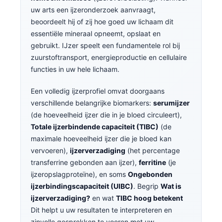
uw arts een ijzeronderzoek aanvraagt,
beoordeelt hij of zij hoe goed uw lichaam dit
essentiële mineraal opneemt, opslaat en
gebruikt. IJzer speelt een fundamentele rol bij
zuurstoftransport, energieproductie en cellulaire
functies in uw hele lichaam.
Een volledig ijzerprofiel omvat doorgaans
verschillende belangrijke biomarkers:
serumijzer
(de hoeveelheid ijzer die in je bloed circuleert),
Totale ijzerbindende capaciteit (TIBC)
(de
maximale hoeveelheid ijzer die je bloed kan
vervoeren),
ijzerverzadiging
(het percentage
transferrine gebonden aan ijzer),
ferritine
(je
ijzeropslagproteïne), en soms
Ongebonden
ijzerbindingscapaciteit (UIBC)
. Begrip
Wat is
ijzerverzadiging?
en wat
TIBC hoog betekent
Dit helpt u uw resultaten te interpreteren en
zinvolle gesprekken te voeren met uw