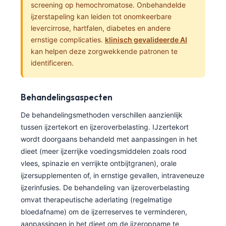
Gàidhlig
screening op hemochromatose. Onbehandelde
ijzerstapeling kan leiden tot onomkeerbare
Euskara
levercirrose, hartfalen, diabetes en andere
Македонски јазик
ernstige complicaties.
klinisch gevalideerde AI
Latviešu valoda
kan helpen deze zorgwekkende patronen te
identificeren.
Galego
অসমীয়া
Behandelingsaspecten
සිංහල
De behandelingsmethoden verschillen aanzienlijk
سنڌي
tussen ijzertekort en ijzeroverbelasting. IJzertekort
پښتو
wordt doorgaans behandeld met aanpassingen in het
dieet (meer ijzerrijke voedingsmiddelen zoals rood
vlees, spinazie en verrijkte ontbijtgranen), orale
Slovenčina
ijzersupplementen of, in ernstige gevallen, intraveneuze
Hrvatski
ijzerinfusies. De behandeling van ijzeroverbelasting
omvat therapeutische aderlating (regelmatige
Suomi
bloedafname) om de ijzerreserves te verminderen,
Қазақ тілі
aanpassingen in het dieet om de ijzeropname te