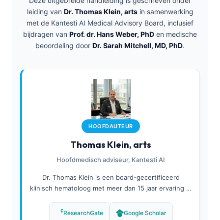
Deze uitgebreide handleiding is geschreven onder
leiding van
Dr. Thomas Klein, arts
in samenwerking
met de Kantesti AI Medical Advisory Board, inclusief
bijdragen van
Prof. dr. Hans Weber, PhD
en medische
beoordeling door
Dr. Sarah Mitchell, MD, PhD
.
HOOFDAUTEUR
Thomas Klein, arts
Hoofdmedisch adviseur, Kantesti AI
Dr. Thomas Klein is een board-gecertificeerd
klinisch hematoloog met meer dan 15 jaar ervaring in
laboratoriumgeneeskunde en door AI ondersteunde
diagnostiek. Als Chief Medical Officer bij Kantesti AI
ResearchGate
Google Scholar