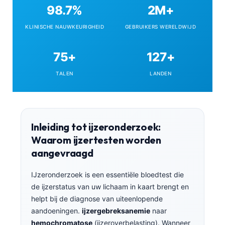
98.7%
2M+
waarborgen van Kantesti's klinische
nauwkeurigheidsnorm van 98,71 TP3T.
KLINISCHE NAUWKEURIGHEID
GEBRUIKERS WERELDWIJD
75+
127+
TALEN
LANDEN
Inleiding tot ijzeronderzoek:
Waarom ijzertesten worden
aangevraagd
IJzeronderzoek is een essentiële bloedtest die
de ijzerstatus van uw lichaam in kaart brengt en
helpt bij de diagnose van uiteenlopende
aandoeningen.
ijzergebreksanemie
naar
hemochromatose
(ijzeroverbelasting). Wanneer