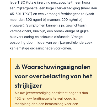
lage TIBC (totale ijzerbindingscapaciteit), een hoog
Frysk
serumijzergehalte, een hoge ijzerverzadiging (meer dan
Esperanto
45-501 TP3T) en een verhoogd ferritinegehalte (vaak
meer dan 300 ng/ml bij mannen, 200 ng/ml bij
Беларуская мова
vrouwen). Symptomen kunnen zijn: gewrichtspijn,
Татар теле
vermoeidheid, buikpijn, een bronskleurige of grijze
Кыргызча
huidverkleuring en seksuele disfunctie. Vroege
opsporing door middel van een ijzerprofielonderzoek
ئۇيغۇرچە
kan ernstige orgaanschade voorkomen.
Cebuano
Basa Jawa
⚠️ Waarschuwingssignalen
ພາສາລາວ
voor overbelasting van het
Монгол
strijkijzer
Afrikaans
العربية المغربية
Als uw ijzerverzadiging consistent hoger is dan
45% en uw ferritinegehalte verhoogd is,
Occitan
raadpleeg dan een hematoloog voor een