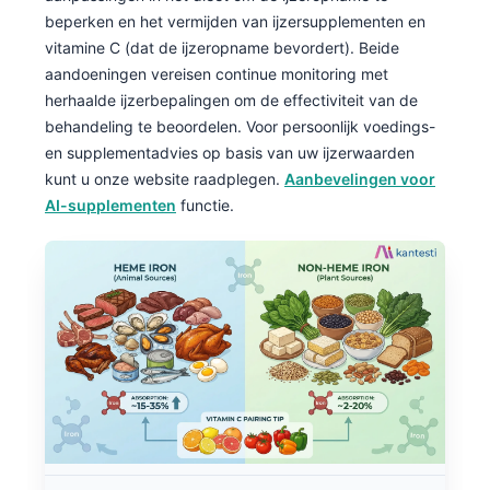
Català
beperken en het vermijden van ijzersupplementen en
vitamine C (dat de ijzeropname bevordert). Beide
O‘zbekcha
aandoeningen vereisen continue monitoring met
Українська
herhaalde ijzerbepalingen om de effectiviteit van de
አማርኛ
behandeling te beoordelen. Voor persoonlijk voedings-
en supplementadvies op basis van uw ijzerwaarden
Kiswahili
kunt u onze website raadplegen.
Aanbevelingen voor
ភាសាខ្មែរ
AI-supplementen
functie.
ဗမာစာ
ไทย
Tagalog
Tiếng Việt
Bahasa Melayu
മലയാളം
ಕನ್ನಡ
ગુજરાતી