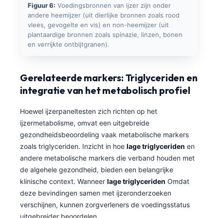
Figuur 6:
Voedingsbronnen van ijzer zijn onder
தமிழ்
andere heemijzer (uit dierlijke bronnen zoals rood
vlees, gevogelte en vis) en non-heemijzer (uit
తెలుగు
plantaardige bronnen zoals spinazie, linzen, bonen
en verrijkte ontbijtgranen).
मराठी
اردو
Gerelateerde markers: Triglyceriden en
বাংলা
integratie van het metabolisch profiel
Shqip
Magyar
Hoewel ijzerpaneltesten zich richten op het
ijzermetabolisme, omvat een uitgebreide
Slovenščina
gezondheidsbeoordeling vaak metabolische markers
한국어
zoals triglyceriden. Inzicht in hoe
lage triglyceriden
en
andere metabolische markers die verband houden met
Polski
de algehele gezondheid, bieden een belangrijke
Lietuvių kalba
klinische context. Wanneer
lage triglyceriden
Omdat
Русский
deze bevindingen samen met ijzeronderzoeken
verschijnen, kunnen zorgverleners de voedingsstatus
ქართული
uitgebreider beoordelen.