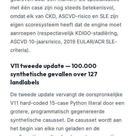
Català
met één case zijn nog steeds betekenisvol,
O‘zbekcha
omdat elk van CKD, ASCVD-risico en SLE zijn
eigen scoresysteem heeft dat de engine moet
Українська
aanroepen (respectievelijk KDIGO-stadiëring,
አማርኛ
ASCVD 10-jaarsrisico, 2019 EULAR/ACR SLE-
Kiswahili
criteria).
ភាសាខ្មែរ
V11 tweede update — 100.000
ဗမာစာ
synthetische gevallen over 127
ไทย
landlabels
Tagalog
De tweede update vervangt de oorspronkelijke
Tiếng Việt
V11 hard-coded 15-case Python literal door een
Bahasa Melayu
grotere, programmatisch gegenereerde
മലയാളം
synthetische casusset. De casusset wordt aan
ಕನ್ನಡ
het begin van elke run geladen en de
ગુજરાતી