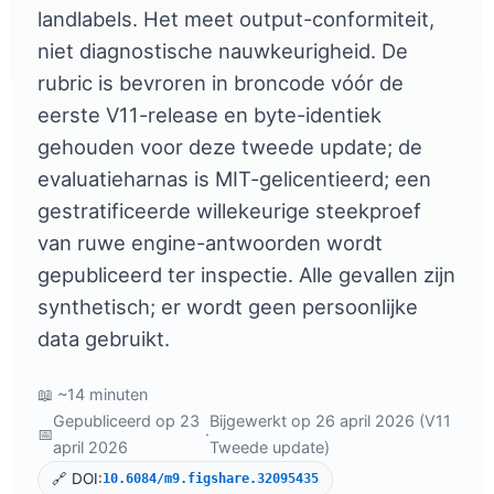
landlabels. Het meet output-conformiteit,
niet diagnostische nauwkeurigheid. De
rubric is bevroren in broncode vóór de
eerste V11-release en byte-identiek
gehouden voor deze tweede update; de
evaluatieharnas is MIT-gelicentieerd; een
gestratificeerde willekeurige steekproef
van ruwe engine-antwoorden wordt
gepubliceerd ter inspectie. Alle gevallen zijn
synthetisch; er wordt geen persoonlijke
data gebruikt.
📖 ~14 minuten
Gepubliceerd op 23
Bijgewerkt op 26 april 2026 (V11
📅
·
april 2026
Tweede update)
🔗 DOI:
10.6084/m9.figshare.32095435