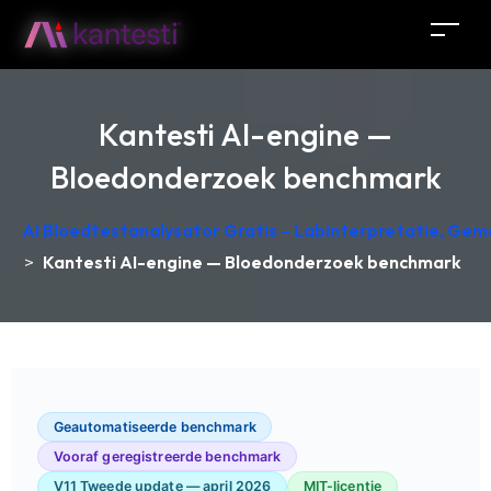
Kantesti AI-engine —
Bloedonderzoek benchmark
AI Bloedtestanalysator Gratis – Labinterpretatie, Gem
>
Kantesti AI-engine — Bloedonderzoek benchmark
Geautomatiseerde benchmark
Vooraf geregistreerde benchmark
V11 Tweede update — april 2026
MIT-licentie