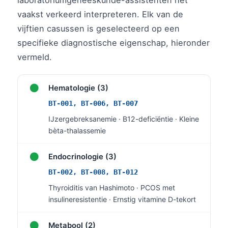
laboratoriumgeneeskunde-assistenten het
vaakst verkeerd interpreteren. Elk van de
vijftien casussen is geselecteerd op een
specifieke diagnostische eigenschap, hieronder
vermeld.
●
Hematologie (3)
BT-001, BT-006, BT-007
IJzergebreksanemie · B12-deficiëntie · Kleine
bèta-thalassemie
●
Endocrinologie (3)
BT-002, BT-008, BT-012
Thyroiditis van Hashimoto · PCOS met
insulineresistentie · Ernstig vitamine D-tekort
Norsk bokmål
Ślōnskŏ gŏdka
●
Metabool (2)