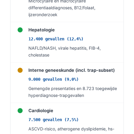
Microcytaire en macrocytaire
Čeština
differentiaaldiagnoses, B12/folaat,
日本語
ijzeronderzoek
Eesti
●
Hepatologie
Azərbaycan dili
12.400 gevallen (12,4%)
Bosanski
NAFLD/NASH, virale hepatitis, FIB-4,
Svenska
cholestase
Српски језик
●
Interne geneeskunde (incl. trap-subset)
Íslenska
9.000 gevallen (9,0%)
Հայերեն
Gemengde presentaties en 8.723 toegewijde
Bahasa Indonesia
hyperdiagnose-trapgevallen
हिन्दी
●
Cardiologie
Dansk
7.500 gevallen (7,5%)
Български
ASCVD-risico, atherogene dyslipidemie, hs-
فارسی