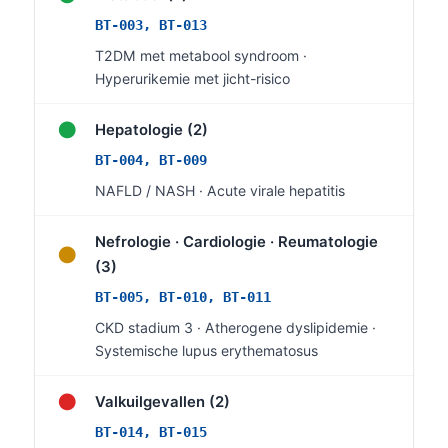
Frysk
BT-003, BT-013
Esperanto
T2DM met metabool syndroom ·
Hyperurikemie met jicht-risico
Беларуская мова
Татар теле
●
Hepatologie (2)
Кыргызча
BT-004, BT-009
ئۇيغۇرچە
NAFLD / NASH · Acute virale hepatitis
Cebuano
Nefrologie · Cardiologie · Reumatologie
●
Basa Jawa
(3)
ພາສາລາວ
BT-005, BT-010, BT-011
Монгол
CKD stadium 3 · Atherogene dyslipidemie ·
Afrikaans
Systemische lupus erythematosus
العربية المغربية
●
Valkuilgevallen (2)
Occitan
BT-014, BT-015