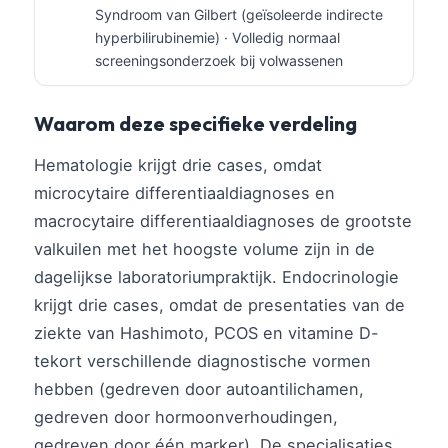
Gàidhlig
Syndroom van Gilbert (geïsoleerde indirecte
Euskara
hyperbilirubinemie) · Volledig normaal
screeningsonderzoek bij volwassenen
Македонски јазик
Latviešu valoda
Waarom deze specifieke verdeling
Galego
Hematologie krijgt drie cases, omdat
অসমীয়া
microcytaire differentiaaldiagnoses en
සිංහල
macrocytaire differentiaaldiagnoses de grootste
سنڌي
valkuilen met het hoogste volume zijn in de
پښتو
dagelijkse laboratoriumpraktijk. Endocrinologie
krijgt drie cases, omdat de presentaties van de
Slovenčina
ziekte van Hashimoto, PCOS en vitamine D-
tekort verschillende diagnostische vormen
Hrvatski
hebben (gedreven door autoantilichamen,
Suomi
gedreven door hormoonverhoudingen,
Қазақ тілі
gedreven door één marker). De specialisaties