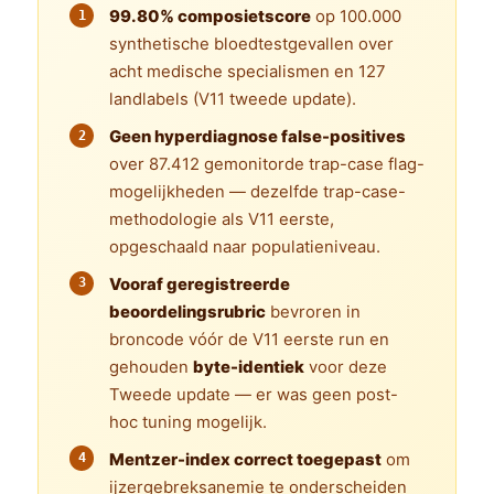
99.80% composietscore
op 100.000
synthetische bloedtestgevallen over
acht medische specialismen en 127
landlabels (V11 tweede update).
Geen hyperdiagnose false-positives
over 87.412 gemonitorde trap-case flag-
mogelijkheden — dezelfde trap-case-
methodologie als V11 eerste,
opgeschaald naar populatieniveau.
Vooraf geregistreerde
beoordelingsrubric
bevroren in
broncode vóór de V11 eerste run en
gehouden
byte-identiek
voor deze
Tweede update — er was geen post-
hoc tuning mogelijk.
Mentzer-index correct toegepast
om
ijzergebreksanemie te onderscheiden