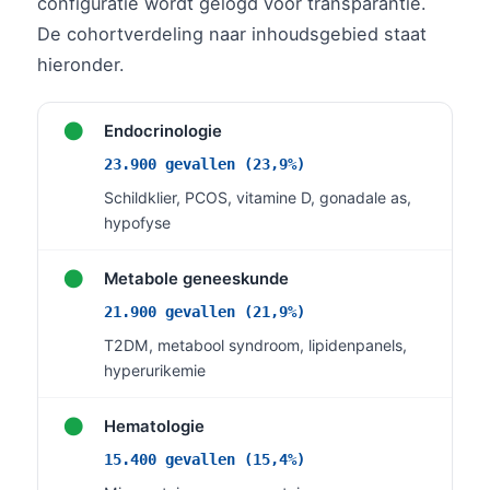
configuratie wordt gelogd voor transparantie.
தமிழ்
De cohortverdeling naar inhoudsgebied staat
hieronder.
తెలుగు
मराठी
●
Endocrinologie
اردو
23.900 gevallen (23,9%)
বাংলা
Schildklier, PCOS, vitamine D, gonadale as,
Shqip
hypofyse
Magyar
●
Metabole geneeskunde
Slovenščina
21.900 gevallen (21,9%)
한국어
T2DM, metabool syndroom, lipidenpanels,
Polski
hyperurikemie
Lietuvių kalba
●
Hematologie
Русский
15.400 gevallen (15,4%)
ქართული