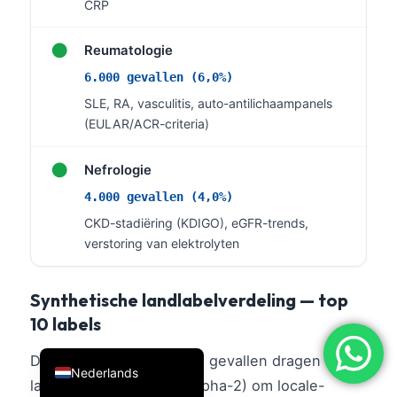
CRP
简体中文
●
Reumatologie
Română
6.000 gevallen (6,0%)
Türkçe
SLE, RA, vasculitis, auto-antilichaampanels
Ελληνικά
(EULAR/ACR-criteria)
Português
●
Español
Nefrologie
Italiano
4.000 gevallen (4,0%)
CKD-stadiëring (KDIGO), eGFR-trends,
עִבְרִית
verstoring van elektrolyten
Français
العربية
Synthetische landlabelverdeling — top
Deutsch
10 labels
English
De 100.000 synthetische gevallen dragen 127
Nederlands
landlabels (ISO 3166-1 alpha-2) om locale-