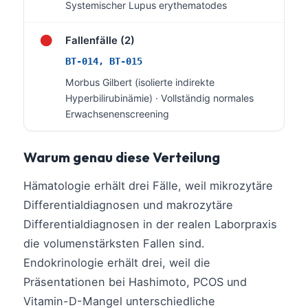
Systemischer Lupus erythematodes
Català
O‘zbekcha
●
Fallenfälle (2)
Українська
BT-014, BT-015
አማርኛ
Morbus Gilbert (isolierte indirekte
Hyperbilirubinämie) · Vollständig normales
Kiswahili
Erwachsenenscreening
ភាសាខ្មែរ
ဗမာစာ
Warum genau diese Verteilung
ไทย
Hämatologie erhält drei Fälle, weil mikrozytäre
Tagalog
Differentialdiagnosen und makrozytäre
Tiếng Việt
Differentialdiagnosen in der realen Laborpraxis
Bahasa Melayu
die volumenstärksten Fallen sind.
മലയാളം
Endokrinologie erhält drei, weil die
Präsentationen bei Hashimoto, PCOS und
ಕನ್ನಡ
Vitamin-D-Mangel unterschiedliche
ગુજરાતી