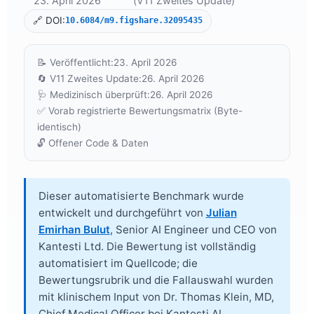
23. April 2026
(V11 Zweites Update)
🔗 DOI:
10.6084/m9.figshare.32095435
📝 Veröffentlicht:
23. April 2026
🔄 V11 Zweites Update:
26. April 2026
🩺 Medizinisch überprüft:
26. April 2026
✅ Vorab registrierte Bewertungsmatrix (Byte-
identisch)
🔓 Offener Code & Daten
Dieser automatisierte Benchmark wurde
entwickelt und durchgeführt von
Julian
Emirhan Bulut
, Senior AI Engineer und CEO von
Kantesti Ltd. Die Bewertung ist vollständig
automatisiert im Quellcode; die
Bewertungsrubrik und die Fallauswahl wurden
mit klinischem Input von
Dr. Thomas Klein, MD
,
Chief Medical Officer bei Kantesti AI,