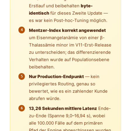
Erstlauf und beibehalten
byte-
identisch
für dieses Zweite Update —
es war kein Post-hoc-Tuning möglich.
Mentzer-Index korrekt angewendet
um Eisenmangelanämie von einer β-
Thalassämie minor im V11-Erst-Release
zu unterscheiden; das differenzierende
Verhalten wurde auf Populationsebene
beibehalten.
Nur Production-Endpunkt
— kein
privilegiertes Routing, genau so
bewertet, wie es ein zahlender Kunde
abrufen würde.
13,26 Sekunden mittlere Latenz
Ende-
zu-Ende (Spanne 9,0–16,94 s), wobei
alle 100.000 Fälle auf dem primären
Pfad der Engine abgeschlossen wurden.