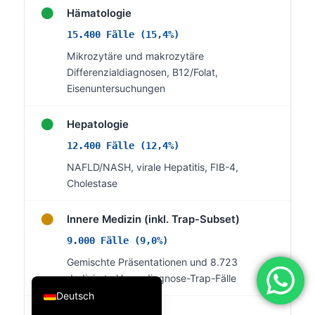
●
Hämatologie
فارسی
15.400 Fälle (15,4%)
简体中文
Mikrozytäre und makrozytäre
Română
Differenzialdiagnosen, B12/Folat,
Türkçe
Eisenuntersuchungen
Ελληνικά
●
Hepatologie
Português
12.400 Fälle (12,4%)
Español
NAFLD/NASH, virale Hepatitis, FIB-4,
Italiano
Cholestase
עִבְרִית
●
Innere Medizin (inkl. Trap-Subset)
Français
9.000 Fälle (9,0%)
العربية
Gemischte Präsentationen und 8.723
English
dedizierte Hyperdiagnose-Trap-Fälle
Deutsch
●
Kardiologie