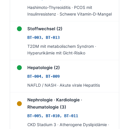
Gàidhlig
Hashimoto-Thyreoiditis · PCOS mit
Euskara
Insulinresistenz · Schwere Vitamin-D-Mangel
Македонски јазик
●
Stoffwechsel (2)
Latviešu valoda
BT-003, BT-013
Galego
T2DM mit metabolischem Syndrom ·
অসমীয়া
Hyperurikämie mit Gicht-Risiko
සිංහල
●
سنڌي
Hepatologie (2)
پښتو
BT-004, BT-009
NAFLD / NASH · Akute virale Hepatitis
Slovenčina
Nephrologie · Kardiologie ·
●
Hrvatski
Rheumatologie (3)
Suomi
BT-005, BT-010, BT-011
Қазақ тілі
CKD Stadium 3 · Atherogene Dyslipidämie ·