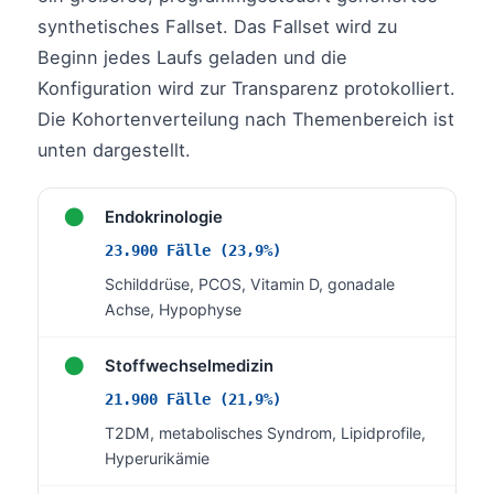
Čeština
synthetisches Fallset. Das Fallset wird zu
日本語
Beginn jedes Laufs geladen und die
Eesti
Konfiguration wird zur Transparenz protokolliert.
Die Kohortenverteilung nach Themenbereich ist
Azərbaycan dili
unten dargestellt.
Bosanski
Svenska
●
Endokrinologie
Српски језик
23.900 Fälle (23,9%)
Íslenska
Schilddrüse, PCOS, Vitamin D, gonadale
Հայերեն
Achse, Hypophyse
Bahasa Indonesia
●
Stoffwechselmedizin
हिन्दी
21.900 Fälle (21,9%)
Nederlands
T2DM, metabolisches Syndrom, Lipidprofile,
Dansk
Hyperurikämie
Български