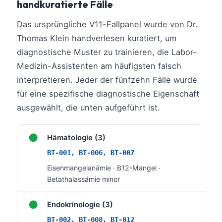
handkuratierte Fälle
Frysk
Das ursprüngliche V11-Fallpanel wurde von Dr.
Esperanto
Thomas Klein handverlesen kuratiert, um
Беларуская мова
diagnostische Muster zu trainieren, die Labor-
Татар теле
Medizin-Assistenten am häufigsten falsch
Кыргызча
interpretieren. Jeder der fünfzehn Fälle wurde
ئۇيغۇرچە
für eine spezifische diagnostische Eigenschaft
ausgewählt, die unten aufgeführt ist.
Cebuano
Basa Jawa
●
Hämatologie (3)
ພາສາລາວ
BT-001, BT-006, BT-007
Монгол
Eisenmangelanämie · B12-Mangel ·
Afrikaans
Betathalassämie minor
العربية المغربية
●
Endokrinologie (3)
Occitan
BT-002, BT-008, BT-012