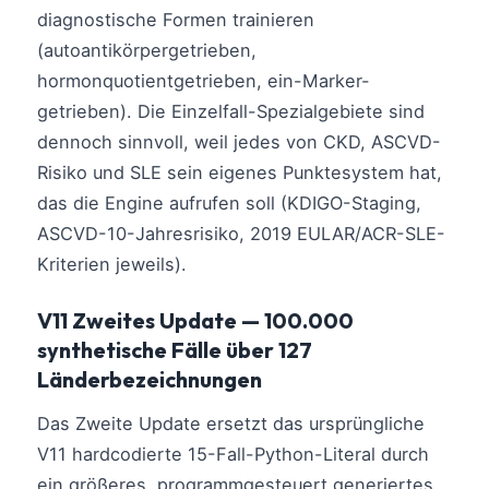
diagnostische Formen trainieren
தமிழ்
(autoantikörpergetrieben,
తెలుగు
hormonquotientgetrieben, ein-Marker-
मराठी
getrieben). Die Einzelfall-Spezialgebiete sind
اردو
dennoch sinnvoll, weil jedes von CKD, ASCVD-
Risiko und SLE sein eigenes Punktesystem hat,
বাংলা
das die Engine aufrufen soll (KDIGO-Staging,
Shqip
ASCVD-10-Jahresrisiko, 2019 EULAR/ACR-SLE-
Magyar
Kriterien jeweils).
Slovenščina
V11 Zweites Update — 100.000
한국어
synthetische Fälle über 127
Polski
Länderbezeichnungen
Lietuvių kalba
Das Zweite Update ersetzt das ursprüngliche
Русский
V11 hardcodierte 15-Fall-Python-Literal durch
ქართული
ein größeres, programmgesteuert generiertes