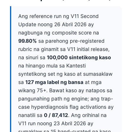
Ang reference run ng V11 Second
Update noong 26 Abril 2026 ay
nagbunga ng composite score na
99.80%
sa parehong pre-registered
rubric na ginamit sa V11 initial release,
na sinuri sa
100,000 sintetikong kaso
na hinango mula sa Kantesti
syntetikong set ng kaso at sumasaklaw
sa
127 mga label ng bansa
at mga
wikang 75+. Bawat kaso ay natapos sa
pangunahing path ng engine; ang trap-
case hyperdiagnosis flag activations ay
nanatili sa
0 / 87,412
. Ang orihinal na
V11 run noong 23 Abril 2026 ay
sumaklaw sa 15 hand-curated na kaso