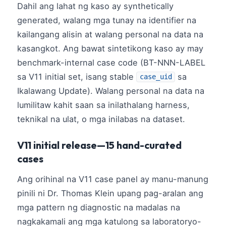
Dahil ang lahat ng kaso ay synthetically
generated, walang mga tunay na identifier na
kailangang alisin at walang personal na data na
kasangkot. Ang bawat sintetikong kaso ay may
benchmark-internal case code (BT-NNN-LABEL
sa V11 initial set, isang stable
sa
case_uid
Ikalawang Update). Walang personal na data na
lumilitaw kahit saan sa inilathalang harness,
teknikal na ulat, o mga inilabas na dataset.
V11 initial release—15 hand-curated
cases
Ang orihinal na V11 case panel ay manu-manung
pinili ni Dr. Thomas Klein upang pag-aralan ang
Norsk bokmål
mga pattern ng diagnostic na madalas na
Ślōnskŏ gŏdka
nagkakamali ang mga katulong sa laboratoryo-