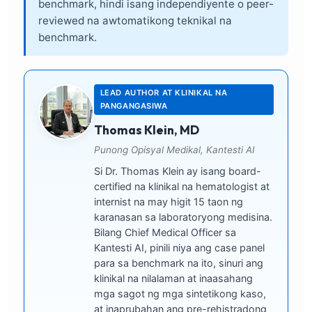
benchmark, hindi isang independiyente o peer-
reviewed na awtomatikong teknikal na
benchmark.
LEAD AUTHOR AT KLINIKAL NA
PANGANGASIWA
Thomas Klein, MD
Punong Opisyal Medikal, Kantesti AI
Si Dr. Thomas Klein ay isang board-
certified na klinikal na hematologist at
internist na may higit 15 taon ng
karanasan sa laboratoryong medisina.
Bilang Chief Medical Officer sa
Kantesti AI, pinili niya ang case panel
para sa benchmark na ito, sinuri ang
klinikal na nilalaman at inaasahang
mga sagot ng mga sintetikong kaso,
at inaprubahan ang pre-rehistradong