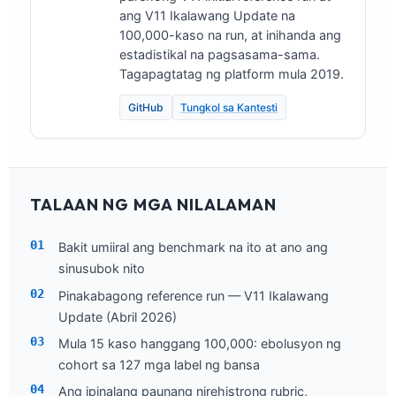
ang V11 Ikalawang Update na
100,000-kaso na run, at inihanda ang
estadistikal na pagsasama-sama.
Tagapagtatag ng platform mula 2019.
GitHub
Tungkol sa Kantesti
TALAAN NG MGA NILALAMAN
Bakit umiiral ang benchmark na ito at ano ang
sinusubok nito
Pinakabagong reference run — V11 Ikalawang
Update (Abril 2026)
Mula 15 kaso hanggang 100,000: ebolusyon ng
cohort sa 127 mga label ng bansa
Ang ipinalang paunang nirehistrong rubric,