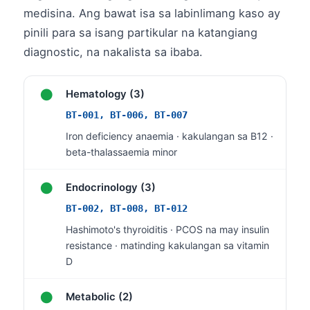
medisina. Ang bawat isa sa labinlimang kaso ay
Frysk
pinili para sa isang partikular na katangiang
Esperanto
diagnostic, na nakalista sa ibaba.
Беларуская мова
Татар теле
●
Hematology (3)
Кыргызча
BT-001, BT-006, BT-007
ئۇيغۇرچە
Iron deficiency anaemia · kakulangan sa B12 ·
Cebuano
beta-thalassaemia minor
Basa Jawa
●
Endocrinology (3)
ພາສາລາວ
BT-002, BT-008, BT-012
Монгол
Hashimoto's thyroiditis · PCOS na may insulin
Afrikaans
resistance · matinding kakulangan sa vitamin
D
العربية المغربية
Occitan
●
Metabolic (2)