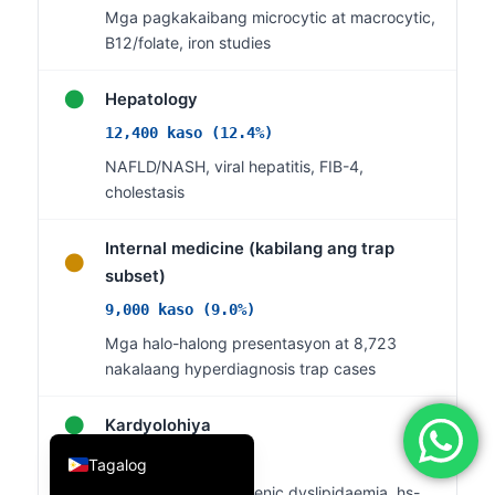
Mga pagkakaibang microcytic at macrocytic,
简体中文
B12/folate, iron studies
Română
●
Hepatology
Türkçe
12,400 kaso (12.4%)
Ελληνικά
NAFLD/NASH, viral hepatitis, FIB-4,
Português
cholestasis
Español
Italiano
Internal medicine (kabilang ang trap
●
subset)
עִבְרִית
9,000 kaso (9.0%)
Français
Mga halo-halong presentasyon at 8,723
العربية
nakalaang hyperdiagnosis trap cases
Deutsch
●
Kardyolohiya
English
7,500 kaso (7.5%)
Tagalog
ASCVD risk, atherogenic dyslipidaemia, hs-