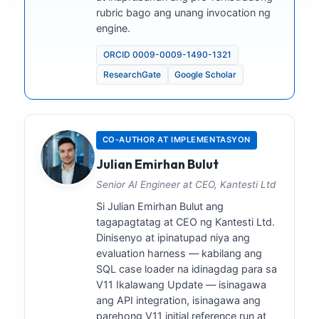
rubric bago ang unang invocation ng
engine.
ORCID 0009-0009-1490-1321
ResearchGate
Google Scholar
CO-AUTHOR AT IMPLEMENTASYON
Julian Emirhan Bulut
Senior AI Engineer at CEO, Kantesti Ltd
Si Julian Emirhan Bulut ang
tagapagtatag at CEO ng Kantesti Ltd.
Dinisenyo at ipinatupad niya ang
evaluation harness — kabilang ang
SQL case loader na idinagdag para sa
V11 Ikalawang Update — isinagawa
ang API integration, isinagawa ang
parehong V11 initial reference run at