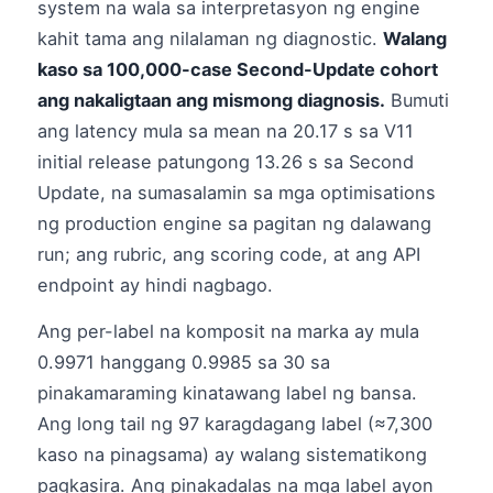
system na wala sa interpretasyon ng engine
kahit tama ang nilalaman ng diagnostic.
Walang
kaso sa 100,000-case Second-Update cohort
ang nakaligtaan ang mismong diagnosis.
Bumuti
ang latency mula sa mean na 20.17 s sa V11
initial release patungong 13.26 s sa Second
Update, na sumasalamin sa mga optimisations
ng production engine sa pagitan ng dalawang
run; ang rubric, ang scoring code, at ang API
endpoint ay hindi nagbago.
Ang per-label na komposit na marka ay mula
0.9971 hanggang 0.9985 sa 30 sa
pinakamaraming kinatawang label ng bansa.
Ang long tail ng 97 karagdagang label (≈7,300
kaso na pinagsama) ay walang sistematikong
pagkasira. Ang pinakadalas na mga label ayon