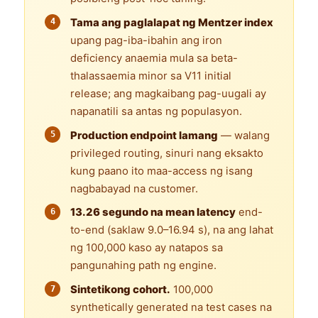
Tama ang paglalapat ng Mentzer index
upang pag-iba-ibahin ang iron
deficiency anaemia mula sa beta-
thalassaemia minor sa V11 initial
release; ang magkaibang pag-uugali ay
napanatili sa antas ng populasyon.
Production endpoint lamang
— walang
privileged routing, sinuri nang eksakto
kung paano ito maa-access ng isang
nagbabayad na customer.
13.26 segundo na mean latency
end-
to-end (saklaw 9.0–16.94 s), na ang lahat
ng 100,000 kaso ay natapos sa
pangunahing path ng engine.
Sintetikong cohort.
100,000
synthetically generated na test cases na