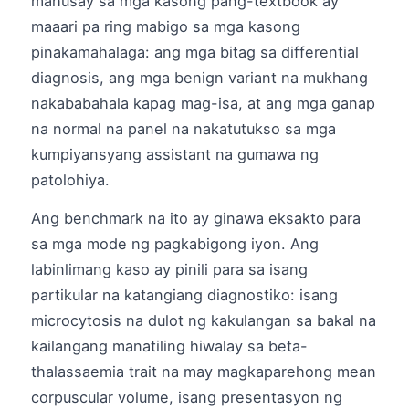
mahusay sa mga kasong pang-textbook ay
maaari pa ring mabigo sa mga kasong
pinakamahalaga: ang mga bitag sa differential
diagnosis, ang mga benign variant na mukhang
nakababahala kapag mag-isa, at ang mga ganap
na normal na panel na nakatutukso sa mga
kumpiyansyang assistant na gumawa ng
patolohiya.
Ang benchmark na ito ay ginawa eksakto para
sa mga mode ng pagkabigong iyon. Ang
labinlimang kaso ay pinili para sa isang
partikular na katangiang diagnostiko: isang
microcytosis na dulot ng kakulangan sa bakal na
kailangang manatiling hiwalay sa beta-
thalassaemia trait na may magkaparehong mean
corpuscular volume, isang presentasyon ng