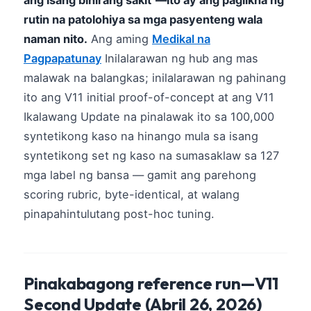
ang isang bihirang sakit"—ito ay ang paglikha ng
rutin na patolohiya sa mga pasyenteng wala
naman nito.
Ang aming
Medikal na
Pagpapatunay
Inilalarawan ng hub ang mas
malawak na balangkas; inilalarawan ng pahinang
ito ang V11 initial proof-of-concept at ang V11
Ikalawang Update na pinalawak ito sa 100,000
syntetikong kaso na hinango mula sa isang
syntetikong set ng kaso na sumasaklaw sa 127
mga label ng bansa — gamit ang parehong
scoring rubric, byte-identical, at walang
pinapahintulutang post-hoc tuning.
Pinakabagong reference run—V11
Second Update (Abril 26, 2026)