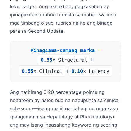
level target. Ang eksaktong pagkakabuo ay
ipinapakita sa rubric formula sa ibaba—wala sa
mga timbang o sub-rubrics na ito ang binago
para sa Second Update.
Pinagsama-samang marka =
+
0.35
× Structural
+
0.55
× Clinical
0.10
× Latency
Ang natitirang 0.20 percentage points ng
headroom ay halos buo na napupunta sa clinical
sub-score—isang maliit na bahagi ng mga kaso
(pangunahin sa Hepatology at Rheumatology)
ang may isang inaasahang keyword ng scoring-