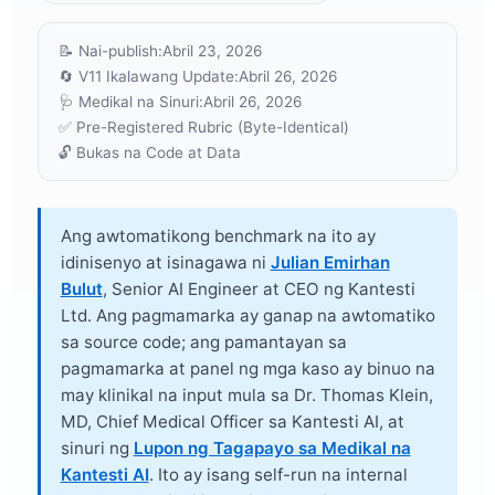
📝 Nai-publish:
Abril 23, 2026
🔄 V11 Ikalawang Update:
Abril 26, 2026
🩺 Medikal na Sinuri:
Abril 26, 2026
✅ Pre-Registered Rubric (Byte-Identical)
🔓 Bukas na Code at Data
Ang awtomatikong benchmark na ito ay
idinisenyo at isinagawa ni
Julian Emirhan
Bulut
, Senior AI Engineer at CEO ng Kantesti
Ltd. Ang pagmamarka ay ganap na awtomatiko
sa source code; ang pamantayan sa
pagmamarka at panel ng mga kaso ay binuo na
may klinikal na input mula sa
Dr. Thomas Klein,
MD
, Chief Medical Officer sa Kantesti AI, at
sinuri ng
Lupon ng Tagapayo sa Medikal na
Kantesti AI
. Ito ay isang self-run na internal