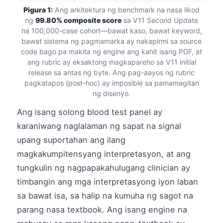
Pigura 1:
Ang arkitektura ng benchmark na nasa likod
ng
99.80% composite score
sa V11 Second Update
na 100,000-case cohort—bawat kaso, bawat keyword,
bawat sistema ng pagmamarka ay nakapirmi sa source
code bago pa makita ng engine ang kahit isang PDF, at
ang rubric ay eksaktong magkapareho sa V11 initial
release sa antas ng byte. Ang pag-aayos ng rubric
pagkatapos (post-hoc) ay imposible sa pamamagitan
ng disenyo.
Ang isang solong blood test panel ay
karaniwang naglalaman ng sapat na signal
upang suportahan ang ilang
magkakumpitensyang interpretasyon, at ang
tungkulin ng nagpapakahulugang clinician ay
timbangin ang mga interpretasyong iyon laban
sa bawat isa, sa halip na kumuha ng sagot na
parang nasa textbook. Ang isang engine na