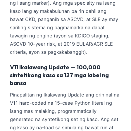
ng iisang marker). Ang mga specialty na isang
తెలుగు
kaso lang ay makabuluhan pa rin dahil ang
मराठी
bawat CKD, panganib sa ASCVD, at SLE ay may
sariling sistema ng pagmamarka na dapat
اردو
tawagin ng engine (ayon sa KDIGO staging,
বাংলা
ASCVD 10-year risk, at 2019 EULAR/ACR SLE
Shqip
criteria, ayon sa pagkakabanggit).
Magyar
V11 Ikalawang Update — 100,000
Slovenščina
sintetikong kaso sa 127 mga label ng
한국어
bansa
Polski
Pinapalitan ng Ikalawang Update ang orihinal na
Lietuvių kalba
V11 hard-coded na 15-case Python literal ng
Русский
isang mas malaking, programmatically
ქართული
generated na syntetikong set ng kaso. Ang set
Čeština
ng kaso ay na-load sa simula ng bawat run at