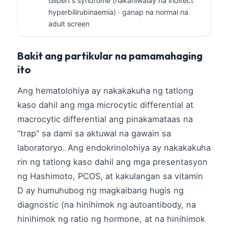
Gilbert's syndrome (nakahiwalay na indirect
Català
hyperbilirubinaemia) · ganap na normal na
adult screen
O‘zbekcha
Українська
Bakit ang partikular na pamamahaging
አማርኛ
ito
Kiswahili
Ang hematolohiya ay nakakakuha ng tatlong
ភាសាខ្មែរ
kaso dahil ang mga microcytic differential at
ဗမာစာ
macrocytic differential ang pinakamataas na
ไทย
“trap” sa dami sa aktuwal na gawain sa
Tiếng Việt
laboratoryo. Ang endokrinolohiya ay nakakakuha
Bahasa Melayu
rin ng tatlong kaso dahil ang mga presentasyon
ng Hashimoto, PCOS, at kakulangan sa vitamin
മലയാളം
D ay humuhubog ng magkaibang hugis ng
ಕನ್ನಡ
diagnostic (na hinihimok ng autoantibody, na
ગુજરાતી
hinihimok ng ratio ng hormone, at na hinihimok
தமிழ்