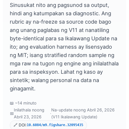
Sinusukat nito ang pagsunod sa output,
hindi ang katumpakan sa diagnostic. Ang
rubric ay na-freeze sa source code bago
ang unang paglabas ng V11 at nanatiling
byte-identical para sa Ikalawang Update na
ito; ang evaluation harness ay lisensyado
ng MIT; isang stratified random sample ng
mga raw na tugon ng engine ang inilalathala
para sa inspeksyon. Lahat ng kaso ay
sintetik; walang personal na data na
ginagamit.
📖 ~14 minuto
Inilathala noong
Na-update noong Abril 26, 2026
📅
·
Abril 23, 2026
(V11 Ikalawang Update)
🔗 DOI:
10.6084/m9.figshare.32095435