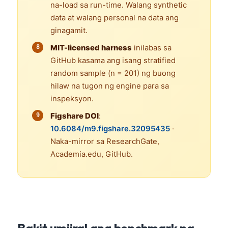
na-load sa run-time. Walang synthetic
data at walang personal na data ang
ginagamit.
MIT-licensed harness
inilabas sa
GitHub kasama ang isang stratified
random sample (n = 201) ng buong
hilaw na tugon ng engine para sa
inspeksyon.
Figshare DOI
:
10.6084/m9.figshare.32095435
·
Naka-mirror sa ResearchGate,
Academia.edu, GitHub.
Bakit umiiral ang benchmark na