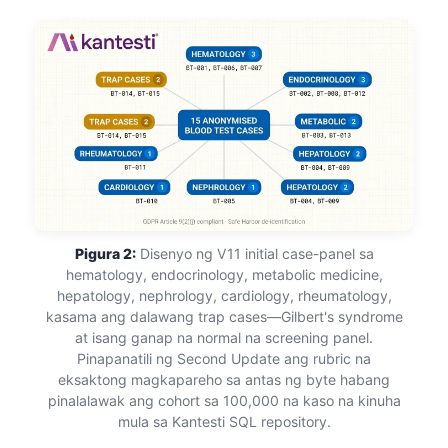
Pigura 2:
Disenyo ng V11 initial case-panel sa
hematology, endocrinology, metabolic medicine,
hepatology, nephrology, cardiology, rheumatology,
kasama ang dalawang trap cases—Gilbert's syndrome
at isang ganap na normal na screening panel.
Pinapanatili ng Second Update ang rubric na
eksaktong magkapareho sa antas ng byte habang
pinalalawak ang cohort sa 100,000 na kaso na kinuha
mula sa Kantesti SQL repository.