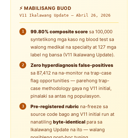
⚡ MABILISANG BUOD
V11 Ikalawang Update —
Abril 26, 2026
99.80% composite score
sa 100,000
syntetikong mga kaso ng blood test sa
walong medikal na specialty at 127 mga
label ng bansa (V11 Ikalawang Update).
Zero hyperdiagnosis false-positives
sa 87,412 na na-monitor na trap-case
flag opportunities — parehong trap-
case methodology gaya ng V11 initial,
pinalaki sa antas ng populasyon.
Pre-registered rubric
na-freeze sa
source code bago ang V11 initial run at
nanatiling
byte-identical
para sa
Ikalawang Update na ito — walang
posibleng post-hoc tuning.