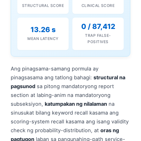
STRUCTURAL SCORE
CLINICAL SCORE
0 / 87,412
13.26 s
TRAP FALSE-
MEAN LATENCY
POSITIVES
Ang pinagsama-samang pormula ay
pinagsasama ang tatlong bahagi:
structural na
pagsunod
sa pitong mandatoryong report
section at labing-anim na mandatoryong
subseksiyon,
katumpakan ng nilalaman
na
sinusukat bilang keyword recall kasama ang
scoring-system recall kasama ang isang validity
check ng probability-distribution, at
oras ng
pagtugon
laban sa pangunahing-path service-