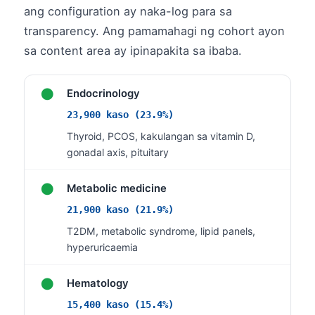
日本語
ang configuration ay naka-log para sa
transparency. Ang pamamahagi ng cohort ayon
Eesti
sa content area ay ipinapakita sa ibaba.
Azərbaycan dili
Bosanski
●
Endocrinology
Svenska
23,900 kaso (23.9%)
Српски језик
Thyroid, PCOS, kakulangan sa vitamin D,
Íslenska
gonadal axis, pituitary
Հայերեն
●
Metabolic medicine
Bahasa Indonesia
21,900 kaso (21.9%)
हिन्दी
T2DM, metabolic syndrome, lipid panels,
Nederlands
hyperuricaemia
Dansk
●
Hematology
Български
15,400 kaso (15.4%)
فارسی