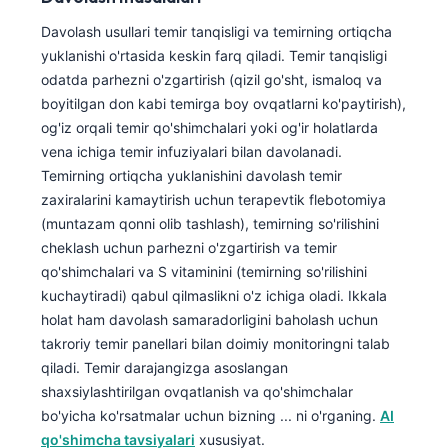
Català
Davolash usullari temir tanqisligi va temirning ortiqcha
Українська
yuklanishi o'rtasida keskin farq qiladi. Temir tanqisligi
odatda parhezni o'zgartirish (qizil go'sht, ismaloq va
አማርኛ
boyitilgan don kabi temirga boy ovqatlarni ko'paytirish),
Kiswahili
og'iz orqali temir qo'shimchalari yoki og'ir holatlarda
ភាសាខ្មែរ
vena ichiga temir infuziyalari bilan davolanadi.
Temirning ortiqcha yuklanishini davolash temir
ဗမာစာ
zaxiralarini kamaytirish uchun terapevtik flebotomiya
ไทย
(muntazam qonni olib tashlash), temirning so'rilishini
Tagalog
cheklash uchun parhezni o'zgartirish va temir
qo'shimchalari va S vitaminini (temirning so'rilishini
Tiếng Việt
kuchaytiradi) qabul qilmaslikni o'z ichiga oladi. Ikkala
Bahasa Melayu
holat ham davolash samaradorligini baholash uchun
takroriy temir panellari bilan doimiy monitoringni talab
മലയാളം
qiladi. Temir darajangizga asoslangan
ಕನ್ನಡ
shaxsiylashtirilgan ovqatlanish va qo'shimchalar
ગુજરાતી
bo'yicha ko'rsatmalar uchun bizning ... ni o'rganing.
AI
qo'shimcha tavsiyalari
xususiyat.
தமிழ்