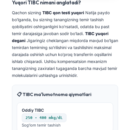
Yuqori TIBC nimani anglatadi?
Qachon sizning
TIBC qon testi yuqori
Natija paydo
bo'lganda, bu sizning tanangizning temir tashish
qobiliyatini oshirganligini ko'rsatadi, odatda bu past
temir darajasiga javoban sodir bo'ladi.
TIBC yuqori
degani
Jigaringiz cheklangan miqdorda mavjud bo'lgan
temirdan temirning so'rilishini va tashilishini maksimal
darajada oshirish uchun ko'proq transferrin oqsillarini
ishlab chiqaradi. Ushbu kompensatsion mexanizm
tanangizning zaxiralari tugaganda barcha mavjud temir
molekulalarini ushlashga urinishidir.
📋 TIBC ma'lumotnoma qiymatlari
Oddiy TIBC
250 - 400 mkg/dL
Sog'lom temir tashish