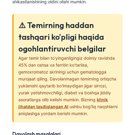
Gàidhlig
shikastlanishining oldini olishi mumkin.
Euskara
Македонски јазик
⚠️ Temirning haddan
Latviešu valoda
tashqari ko'pligi haqida
Galego
ogohlantiruvchi belgilar
অসমীয়া
Agar temir bilan to'yinganligingiz doimiy ravishda
සිංහල
45% dan oshsa va ferritin ko'tarilsa,
سنڌي
gemoxromatoz skriningi uchun gematologga
murojaat qiling. Davolanmagan temirning ortiqcha
پښتو
yuklanishi qaytarib bo'lmaydigan jigar sirrozi,
yurak yetishmovchiligi, diabet va boshqa jiddiy
asoratlarga olib kelishi mumkin. Bizning
klinik
Slovenčina
jihatdan tasdiqlangan AI
ushbu bog'liq naqshlarni
Hrvatski
aniqlashga yordam berishi mumkin.
Suomi
Қазақ тілі
Davolash masalalari