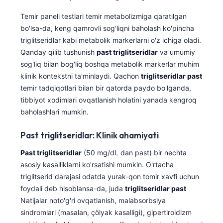
日本語
Temir paneli testlari temir metabolizmiga qaratilgan
Eesti
bo'lsa-da, keng qamrovli sog'liqni baholash ko'pincha
Azərbaycan dili
triglitseridlar kabi metabolik markerlarni o'z ichiga oladi.
Qanday qilib tushunish
past triglitseridlar
va umumiy
Bosanski
sog'liq bilan bog'liq boshqa metabolik markerlar muhim
Svenska
klinik kontekstni ta'minlaydi. Qachon
triglitseridlar past
Српски језик
temir tadqiqotlari bilan bir qatorda paydo bo'lganda,
tibbiyot xodimlari ovqatlanish holatini yanada kengroq
Íslenska
baholashlari mumkin.
Հայերեն
Past triglitseridlar: Klinik ahamiyati
Bahasa Indonesia
Past triglitseridlar
(50 mg/dL dan past) bir nechta
हिन्दी
asosiy kasalliklarni ko'rsatishi mumkin. O'rtacha
Nederlands
triglitserid darajasi odatda yurak-qon tomir xavfi uchun
Dansk
foydali deb hisoblansa-da, juda
triglitseridlar past
Natijalar noto'g'ri ovqatlanish, malabsorbsiya
Български
sindromlari (masalan, çölyak kasalligi), gipertiroidizm
فارسی