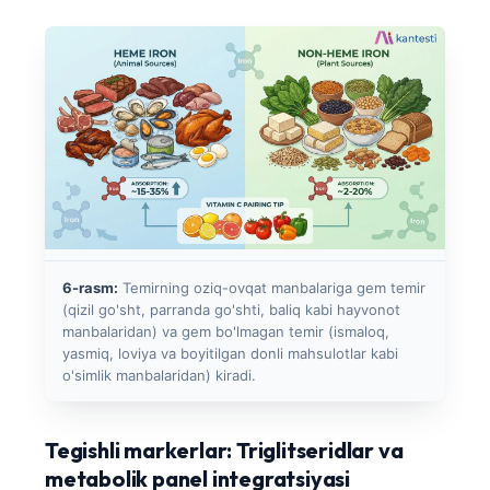
తెలుగు
मराठी
اردو
বাংলা
Shqip
Magyar
Slovenščina
한국어
6-rasm:
Temirning oziq-ovqat manbalariga gem temir
(qizil go'sht, parranda go'shti, baliq kabi hayvonot
Polski
manbalaridan) va gem bo'lmagan temir (ismaloq,
yasmiq, loviya va boyitilgan donli mahsulotlar kabi
Lietuvių kalba
o'simlik manbalaridan) kiradi.
Русский
ქართული
Tegishli markerlar: Triglitseridlar va
Čeština
metabolik panel integratsiyasi