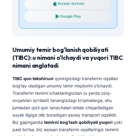
Ilovalar do'koni
Google Play
Umumiy temir bog'lanish qobiliyati
(TIBC): u nimani o'lchaydi va yuqori TIBC
nimani anglatadi
TIBC qon tekshiruvi
qoningizdagi transferrin oqsillari
bog'lay oladigan umumiy temir miqdorini o'lchaydi.
Transferrin temirni ichaklaringizdan (u yerda oziq-
ovqatdan so'riladi) tanangizdagi to'qimalarga, shu
jumladan qizil qon tanachalari ishlab chiqariladigan
suyak iligiga olib boradigan asosiy transport oqsilidir.
Biz gapirganda
temirni bog'lash qobiliyati yuqori
yoki
past bo'lsa, biz asosan transferrin oqsillaringiz temirni