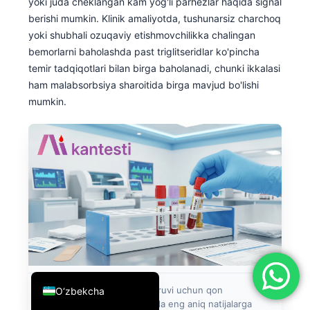
yoki juda cheklangan kam yog'li parhezlar haqida signal
简体中文
berishi mumkin. Klinik amaliyotda, tushunarsiz charchoq
yoki shubhali ozuqaviy etishmovchilikka chalingan
Română
bemorlarni baholashda past triglitseridlar ko'pincha
Türkçe
temir tadqiqotlari bilan birga baholanadi, chunki ikkalasi
ham malabsorbsiya sharoitida birga mavjud bo'lishi
Ελληνικά
mumkin.
Português
Español
Italiano
עִבְרִית
Français
العربية
Deutsch
English
7-rasm:
Temir paneli tekshiruvi uchun qon
O‘zbekcha
namunalarini olish, bu odatda eng aniq natijalarga