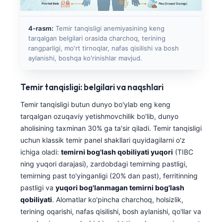
4-rasm:
Temir tanqisligi anemiyasining keng
tarqalgan belgilari orasida charchoq, terining
rangparligi, mo'rt tirnoqlar, nafas qisilishi va bosh
aylanishi, boshqa ko'rinishlar mavjud.
Temir tanqisligi: belgilari va naqshlari
Temir tanqisligi butun dunyo bo'ylab eng keng
tarqalgan ozuqaviy yetishmovchilik bo'lib, dunyo
aholisining taxminan 30% ga ta'sir qiladi. Temir tanqisligi
uchun klassik temir panel shakllari quyidagilarni o'z
ichiga oladi:
temirni bog'lash qobiliyati yuqori
(TIBC
ning yuqori darajasi), zardobdagi temirning pastligi,
temirning past to'yinganligi (20% dan past), ferritinning
pastligi va
yuqori bog'lanmagan temirni bog'lash
qobiliyati
. Alomatlar ko'pincha charchoq, holsizlik,
terining oqarishi, nafas qisilishi, bosh aylanishi, qo'llar va