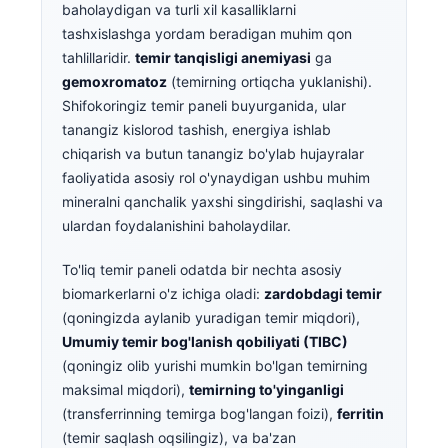
baholaydigan va turli xil kasalliklarni
tashxislashga yordam beradigan muhim qon
tahlillaridir.
temir tanqisligi anemiyasi
ga
gemoxromatoz
(temirning ortiqcha yuklanishi).
Shifokoringiz temir paneli buyurganida, ular
tanangiz kislorod tashish, energiya ishlab
chiqarish va butun tanangiz bo'ylab hujayralar
faoliyatida asosiy rol o'ynaydigan ushbu muhim
mineralni qanchalik yaxshi singdirishi, saqlashi va
ulardan foydalanishini baholaydilar.
To'liq temir paneli odatda bir nechta asosiy
biomarkerlarni o'z ichiga oladi:
zardobdagi temir
(qoningizda aylanib yuradigan temir miqdori),
Umumiy temir bog'lanish qobiliyati (TIBC)
(qoningiz olib yurishi mumkin bo'lgan temirning
maksimal miqdori),
temirning to'yinganligi
(transferrinning temirga bog'langan foizi),
ferritin
(temir saqlash oqsilingiz), va ba'zan