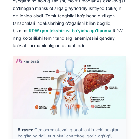
oyoqlarning sovuqlashishi, mo'rt tirnoqlar va oziq-ovqat
bo'lmagan mahsulotlarga g'ayrioddiy ishtiyoq (pika) ni
o'z ichiga oladi. Temir tanqisligi ko'pincha qizil qon
tanachalari indekslarining o'zgarishi bilan bog'liq;
bizning
RDW qon tekshiruvi bo'yicha qo'llanma
RDW
ning ko'tarilishi temir tanqisligi anemiyasini qanday
ko'rsatishi mumkinligini tushuntiradi.
Norsk bokmål
5-rasm:
Gemoxromatozning ogohlantiruvchi belgilari
Ślōnskŏ gŏdka
bo'g'im og'rig'i, surunkali charchoq, qorin og'rig'i,