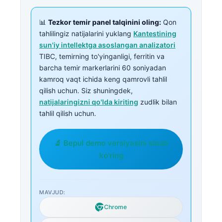
📊
Tezkor temir panel talqinini oling:
Qon
tahlilingiz natijalarini yuklang
Kantestining
sun'iy intellektga asoslangan analizatori
TIBC, temirning to'yinganligi, ferritin va
barcha temir markerlarini 60 soniyadan
kamroq vaqt ichida keng qamrovli tahlil
qilish uchun. Siz shuningdek,
natijalaringizni qo'lda kiriting
zudlik bilan
tahlil qilish uchun.
🔬 Bepul demo versiyasini sinab
ko'ring
MAVJUD:
Chrome