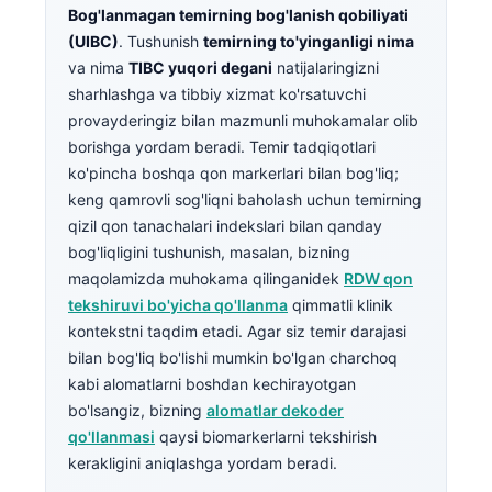
Bog'lanmagan temirning bog'lanish qobiliyati
(UIBC)
. Tushunish
temirning to'yinganligi nima
va nima
TIBC yuqori degani
natijalaringizni
sharhlashga va tibbiy xizmat ko'rsatuvchi
provayderingiz bilan mazmunli muhokamalar olib
borishga yordam beradi. Temir tadqiqotlari
ko'pincha boshqa qon markerlari bilan bog'liq;
keng qamrovli sog'liqni baholash uchun temirning
qizil qon tanachalari indekslari bilan qanday
bog'liqligini tushunish, masalan, bizning
maqolamizda muhokama qilinganidek
RDW qon
tekshiruvi bo'yicha qo'llanma
qimmatli klinik
kontekstni taqdim etadi. Agar siz temir darajasi
bilan bog'liq bo'lishi mumkin bo'lgan charchoq
kabi alomatlarni boshdan kechirayotgan
bo'lsangiz, bizning
alomatlar dekoder
qo'llanmasi
qaysi biomarkerlarni tekshirish
kerakligini aniqlashga yordam beradi.