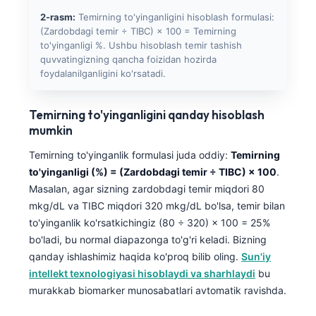
2-rasm:
Temirning to'yinganligini hisoblash formulasi:
(Zardobdagi temir ÷ TIBC) × 100 = Temirning
to'yinganligi %. Ushbu hisoblash temir tashish
quvvatingizning qancha foizidan hozirda
foydalanilganligini ko'rsatadi.
Temirning to'yinganligini qanday hisoblash
mumkin
Temirning to'yinganlik formulasi juda oddiy:
Temirning
to'yinganligi (%) = (Zardobdagi temir ÷ TIBC) × 100
.
Masalan, agar sizning zardobdagi temir miqdori 80
mkg/dL va TIBC miqdori 320 mkg/dL bo'lsa, temir bilan
to'yinganlik ko'rsatkichingiz (80 ÷ 320) × 100 = 25%
bo'ladi, bu normal diapazonga to'g'ri keladi. Bizning
qanday ishlashimiz haqida ko'proq bilib oling.
Sun'iy
intellekt texnologiyasi hisoblaydi va sharhlaydi
bu
murakkab biomarker munosabatlari avtomatik ravishda.