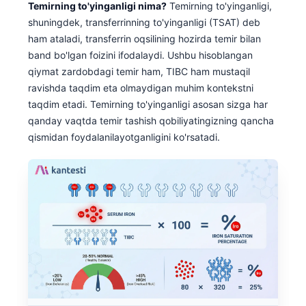
Temirning to'yinganligi nima?
Temirning to'yinganligi,
shuningdek, transferrinning to'yinganligi (TSAT) deb
ham ataladi, transferrin oqsilining hozirda temir bilan
band bo'lgan foizini ifodalaydi. Ushbu hisoblangan
qiymat zardobdagi temir ham, TIBC ham mustaqil
ravishda taqdim eta olmaydigan muhim kontekstni
taqdim etadi. Temirning to'yinganligi asosan sizga har
qanday vaqtda temir tashish qobiliyatingizning qancha
qismidan foydalanilayotganligini ko'rsatadi.