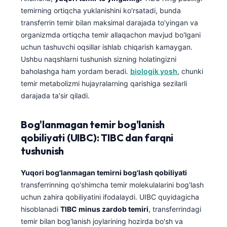
temirning ortiqcha yuklanishini ko'rsatadi, bunda
transferrin temir bilan maksimal darajada to'yingan va
organizmda ortiqcha temir allaqachon mavjud bo'lgani
uchun tashuvchi oqsillar ishlab chiqarish kamaygan.
Ushbu naqshlarni tushunish sizning holatingizni
baholashga ham yordam beradi.
biologik yosh
, chunki
temir metabolizmi hujayralarning qarishiga sezilarli
darajada ta'sir qiladi.
Bog'lanmagan temir bog'lanish
qobiliyati (UIBC): TIBC dan farqni
tushunish
Yuqori bog'lanmagan temirni bog'lash qobiliyati
transferrinning qo'shimcha temir molekulalarini bog'lash
uchun zahira qobiliyatini ifodalaydi. UIBC quyidagicha
hisoblanadi
TIBC minus zardob temiri
, transferrindagi
temir bilan bog'lanish joylarining hozirda bo'sh va