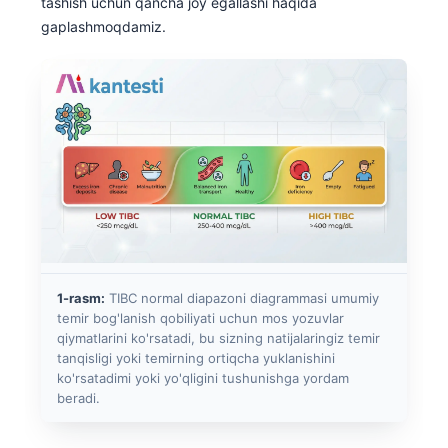
tashish uchun qancha joy egallashi haqida
gaplashmoqdamiz.
1-rasm:
TIBC normal diapazoni diagrammasi umumiy
temir bog'lanish qobiliyati uchun mos yozuvlar
qiymatlarini ko'rsatadi, bu sizning natijalaringiz temir
tanqisligi yoki temirning ortiqcha yuklanishini
ko'rsatadimi yoki yo'qligini tushunishga yordam
beradi.