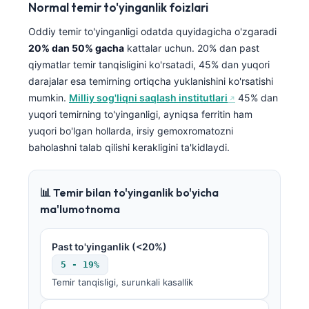
Normal temir to'yinganlik foizlari
Oddiy temir to'yinganligi odatda quyidagicha o'zgaradi
20% dan 50% gacha
kattalar uchun. 20% dan past
qiymatlar temir tanqisligini ko'rsatadi, 45% dan yuqori
darajalar esa temirning ortiqcha yuklanishini ko'rsatishi
mumkin.
Milliy sog'liqni saqlash institutlari
45% dan
yuqori temirning to'yinganligi, ayniqsa ferritin ham
yuqori bo'lgan hollarda, irsiy gemoxromatozni
baholashni talab qilishi kerakligini ta'kidlaydi.
📊 Temir bilan to'yinganlik bo'yicha
ma'lumotnoma
Past to'yinganlik (<20%)
5 - 19%
Temir tanqisligi, surunkali kasallik