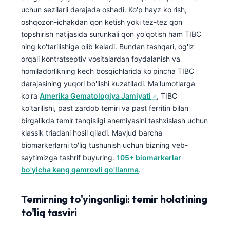
uchun sezilarli darajada oshadi. Ko'p hayz ko'rish,
oshqozon-ichakdan qon ketish yoki tez-tez qon
topshirish natijasida surunkali qon yo'qotish ham TIBC
ning ko'tarilishiga olib keladi. Bundan tashqari, og'iz
orqali kontratseptiv vositalardan foydalanish va
homiladorlikning kech bosqichlarida ko'pincha TIBC
darajasining yuqori bo'lishi kuzatiladi. Ma'lumotlarga
ko'ra
Amerika Gematologiya Jamiyati
, TIBC
ko'tarilishi, past zardob temiri va past ferritin bilan
birgalikda temir tanqisligi anemiyasini tashxislash uchun
klassik triadani hosil qiladi. Mavjud barcha
biomarkerlarni to'liq tushunish uchun bizning veb-
saytimizga tashrif buyuring.
105+ biomarkerlar
bo'yicha keng qamrovli qo'llanma
.
Temirning to'yinganligi: temir holatining
to'liq tasviri