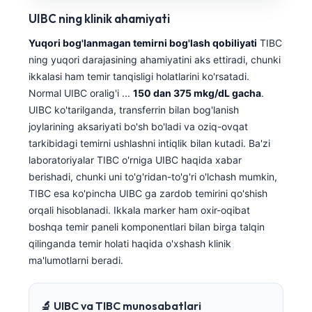
UIBC ning klinik ahamiyati
Yuqori bog'lanmagan temirni bog'lash qobiliyati
TIBC
ning yuqori darajasining ahamiyatini aks ettiradi, chunki
ikkalasi ham temir tanqisligi holatlarini ko'rsatadi.
Normal UIBC oralig'i ...
150 dan 375 mkg/dL gacha
.
UIBC ko'tarilganda, transferrin bilan bog'lanish
joylarining aksariyati bo'sh bo'ladi va oziq-ovqat
tarkibidagi temirni ushlashni intiqlik bilan kutadi. Ba'zi
laboratoriyalar TIBC o'rniga UIBC haqida xabar
berishadi, chunki uni to'g'ridan-to'g'ri o'lchash mumkin,
TIBC esa ko'pincha UIBC ga zardob temirini qo'shish
orqali hisoblanadi. Ikkala marker ham oxir-oqibat
boshqa temir paneli komponentlari bilan birga talqin
qilinganda temir holati haqida o'xshash klinik
ma'lumotlarni beradi.
🔬 UIBC va TIBC munosabatlari