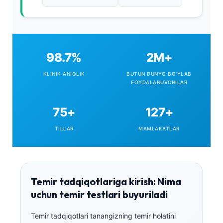
biomarkerlarni tasdiqlash protokollariga rahbarlik
qiladi va temir metabolizmi, klinik kimyo standartlari
va AI yordamida diagnostika tizimlari bo'yicha ko'plab
ekspertlar tomonidan ko'rib chiqilgan nashrlarga
hissa qo'shgan. U Kantestining 98.7% klinik aniqlik
98.7%
2M+
mezonini ta'minlashda muhim rol o'ynaydi.
KLINIK ANIQLIK
BUTUN DUNYO BO'YLAB
FOYDALANUVCHILAR
75+
127+
TILLAR
MAMLAKATLAR
Temir tadqiqotlariga kirish: Nima
uchun temir testlari buyuriladi
Temir tadqiqotlari tanangizning temir holatini