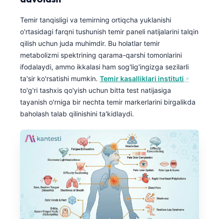
Temir tanqisligi va temirning ortiqcha yuklanishi
o'rtasidagi farqni tushunish temir paneli natijalarini talqin
qilish uchun juda muhimdir. Bu holatlar temir
metabolizmi spektrining qarama-qarshi tomonlarini
ifodalaydi, ammo ikkalasi ham sog'lig'ingizga sezilarli
ta'sir ko'rsatishi mumkin.
Temir kasalliklari instituti
to'g'ri tashxis qo'yish uchun bitta test natijasiga
tayanish o'rniga bir nechta temir markerlarini birgalikda
baholash talab qilinishini ta'kidlaydi.