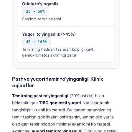
Oddiy to'yinganlik
20 - 50%
Sog'lom temir balansi
Yuqori to'yinganlik (>45%)
45 - 100%
Temirning haddan tashqari ko'pligi xavfi,
gemoxromatoz skriningi zarur
Past va yuqori temir to'yinganligi: Klinik
oqibatlar
Temirning past to'yinganligi
(20% ostida) bilan
birlashtirilgan
TIBC qon testi yuqori
Natijalar temir
tanqisligini kuchli ko'rsatadi. Bu naqsh tanangizning
temir tashish qobiliyatini oshirganini, ammo olib yurila
oladigan temir miqdori minimal ekanligini ko'rsatadi.
Aksincha,
yuqori temir to'yinganligi
TIBC ning pastligi