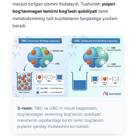
mavjud bo'lgan qismini ifodalaydi. Tushunish
yuqori
bog'lanmagan temirni bog'lash qobiliyati
temir
metabolizmining turli buzilishlarini farqlashga yordam
beradi.
3-rasm:
TIBC va UIBC ni vizual taqqoslash,
bog'lanmagan temirning bog'lanish qobiliyati
transferrin oqsillaridagi bo'sh temir bog'lanish
joylarini qanday ifodalashini ko'rsatadi.