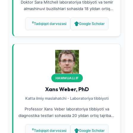
Doktor Sara Mitchell laboratoriya tibbiyoti va temir
almashinuvi buzilishlari sohasida 18 yildan ortiq
tajribaga ega bo'lgan klinik patologoanatom
sertifikatiga ega. U klinik kimyo bo'yicha
Tadqiqot darvozasi
Google Scholar
ixtisoslashgan sertifikatlarga ega va temir
almashinuvi, anemiya diagnostikasi va AI yordamida
diagnostika bo'yicha 45 dan ortiq ekspertlar
tomonidan ko'rib chiqilgan maqolalar nashr etgan.
Kantesti Tibbiy Maslahat Kengashining katta a'zosi
sifatida u barcha temir paneli talqini mazmuni qat'iy
klinik standartlarga javob berishini ta'minlaydi.
HAMMUALLIF
Xans Weber, PhD
Katta ilmiy maslahatchi - Laboratoriya tibbiyoti
Professor Xans Veber laboratoriya tibbiyoti va
diagnostika testlari sohasida 20 yildan ortiq tajribaga
ega taniqli klinik biokimyogardir. Kantesti AI
kompaniyasining katta ilmiy maslahatchisi sifatida u
Tadqiqot darvozasi
Google Scholar