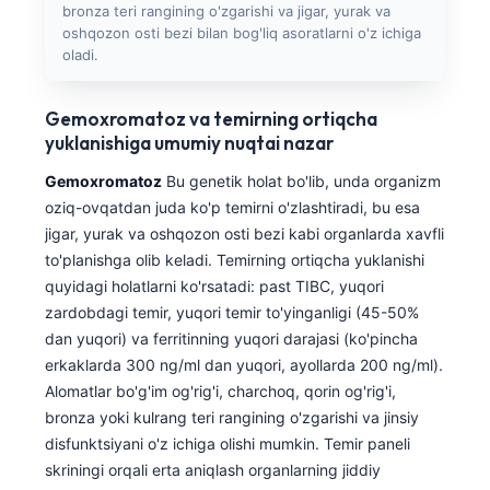
bronza teri rangining o'zgarishi va jigar, yurak va
Frysk
oshqozon osti bezi bilan bog'liq asoratlarni o'z ichiga
oladi.
Esperanto
Беларуская мова
Gemoxromatoz va temirning ortiqcha
Татар теле
yuklanishiga umumiy nuqtai nazar
Кыргызча
Gemoxromatoz
Bu genetik holat bo'lib, unda organizm
ئۇيغۇرچە
oziq-ovqatdan juda ko'p temirni o'zlashtiradi, bu esa
jigar, yurak va oshqozon osti bezi kabi organlarda xavfli
Cebuano
to'planishga olib keladi. Temirning ortiqcha yuklanishi
Basa Jawa
quyidagi holatlarni ko'rsatadi: past TIBC, yuqori
ພາສາລາວ
zardobdagi temir, yuqori temir to'yinganligi (45-50%
dan yuqori) va ferritinning yuqori darajasi (ko'pincha
Монгол
erkaklarda 300 ng/ml dan yuqori, ayollarda 200 ng/ml).
Afrikaans
Alomatlar bo'g'im og'rig'i, charchoq, qorin og'rig'i,
bronza yoki kulrang teri rangining o'zgarishi va jinsiy
العربية المغربية
disfunktsiyani o'z ichiga olishi mumkin. Temir paneli
Occitan
skriningi orqali erta aniqlash organlarning jiddiy