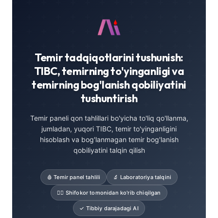
Temir tadqiqotlarini tushunish:
TIBC, temirning to'yinganligi va
temirning bog'lanish qobiliyatini
tushuntirish
Temir paneli qon tahlillari bo'yicha to'liq qo'llanma,
jumladan, yuqori TIBC, temir to'yinganligini
hisoblash va bog'lanmagan temir bog'lanish
qobiliyatini talqin qilish
🩸 Temir panel tahlili
🔬 Laboratoriya talqini
👨‍⚕️ Shifokor tomonidan ko'rib chiqilgan
✓ Tibbiy darajadagi AI