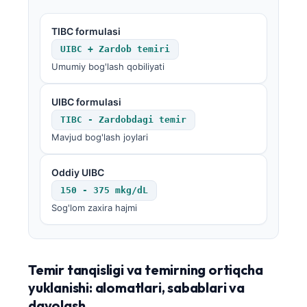
TIBC formulasi
UIBC + Zardob temiri
Umumiy bog'lash qobiliyati
UIBC formulasi
TIBC - Zardobdagi temir
Mavjud bog'lash joylari
Oddiy UIBC
150 - 375 mkg/dL
Sog'lom zaxira hajmi
Temir tanqisligi va temirning ortiqcha
yuklanishi: alomatlari, sabablari va
davolash