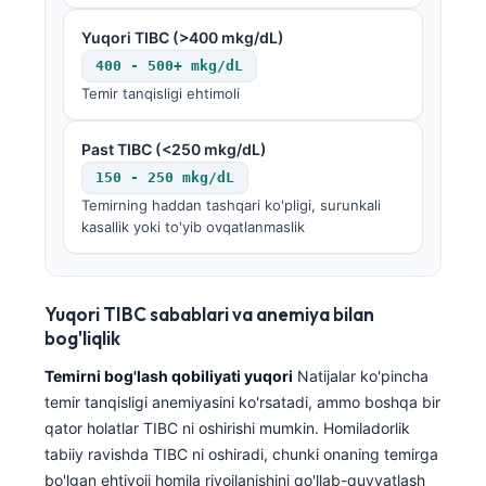
Yuqori TIBC (>400 mkg/dL)
400 - 500+ mkg/dL
Temir tanqisligi ehtimoli
Past TIBC (<250 mkg/dL)
150 - 250 mkg/dL
Temirning haddan tashqari ko'pligi, surunkali
kasallik yoki to'yib ovqatlanmaslik
Yuqori TIBC sabablari va anemiya bilan
bog'liqlik
Temirni bog'lash qobiliyati yuqori
Natijalar ko'pincha
temir tanqisligi anemiyasini ko'rsatadi, ammo boshqa bir
qator holatlar TIBC ni oshirishi mumkin. Homiladorlik
tabiiy ravishda TIBC ni oshiradi, chunki onaning temirga
bo'lgan ehtiyoji homila rivojlanishini qo'llab-quvvatlash