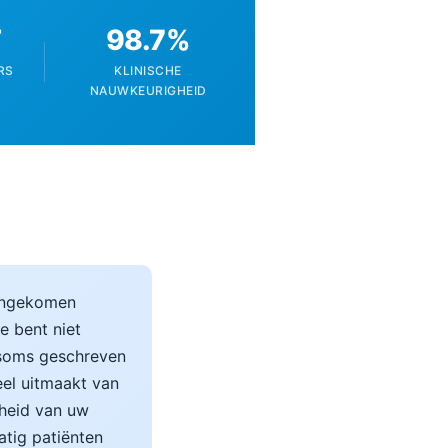
T
98.7%
RS
KLINISCHE
NAUWKEURIGHEID
gengekomen
Je bent niet
soms geschreven
eel uitmaakt van
dheid van uw
atig patiënten