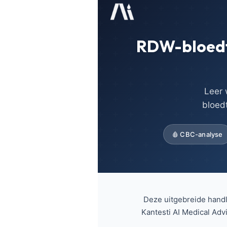
RDW-bloedte
Leer
bloed
🩸 CBC-analyse
Deze uitgebreide handl
Norsk bokmål
Kantesti AI Medical Adv
Ślōnskŏ gŏdka