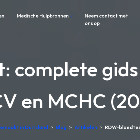
en
Medische Hulpbronnen
Neem contact met
ons op
: complete gid
V en MCHC (20
Gemaakt in Duitsland
>
Blog
>
Artikelen
>
RDW-bloedtest