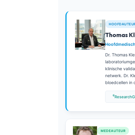
Frysk
Esperanto
HOOFDAUTEU
Беларуская мова
Thomas Kle
Татар теле
Hoofdmedisch 
Кыргызча
Dr. Thomas Kle
ئۇيغۇرچە
laboratoriumgen
Cebuano
klinische vali
netwerk. Dr. Kl
Basa Jawa
bloedcellen in
ພາສາລາວ
Монгол
ResearchG
Afrikaans
العربية المغربية
Occitan
MEDEAUTEUR