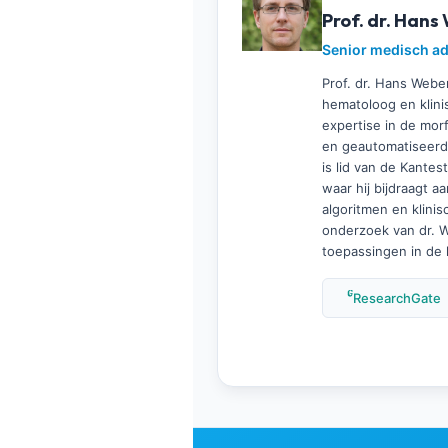
Gàidhlig
Prof. dr. Hans
Euskara
Senior medisch adv
Македонски јазик
Prof. dr. Hans Webe
Latviešu valoda
hematoloog en klin
expertise in de mor
Galego
en geautomatiseerd
অসমীয়া
is lid van de Kantes
waar hij bijdraagt a
සිංහල
algoritmen en klinis
onderzoek van dr. W
سنڌي
toepassingen in de 
پښتو
ResearchGate
Slovenčina
Hrvatski
Suomi
Қазақ тілі