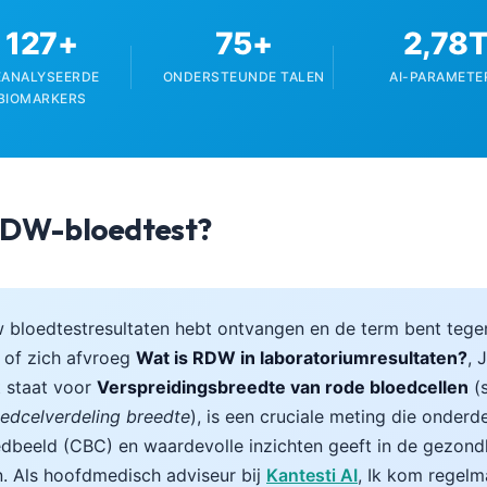
127+
75+
2,78
EANALYSEERDE
ONDERSTEUNDE TALEN
AI-PARAMETE
BIOMARKERS
 RDW-bloedtest?
w bloedtestresultaten hebt ontvangen en de term bent te
of zich afvroeg
Wat is RDW in laboratoriumresultaten?
, 
t staat voor
Verspreidingsbreedte van rode bloedcellen
(
edcelverdeling breedte
), is een cruciale meting die onderd
edbeeld (CBC) en waardevolle inzichten geeft in de gezon
n. Als hoofdmedisch adviseur bij
Kantesti AI
, Ik kom regelm