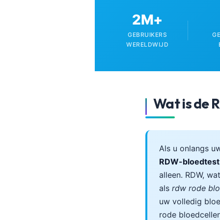
Català
2M+
O‘zbekcha
GEBRUIKERS
G
Українська
WERELDWIJD
አማርኛ
Kiswahili
ភាសាខ្មែរ
Wat is de
ဗမာစာ
ไทย
Tagalog
Als u onlangs u
Tiếng Việt
RDW-bloedtest
Bahasa Melayu
alleen. RDW, wa
മലയാളം
als
rdw rode blo
uw volledig blo
ಕನ್ನಡ
rode bloedcelle
ગુજરાતી