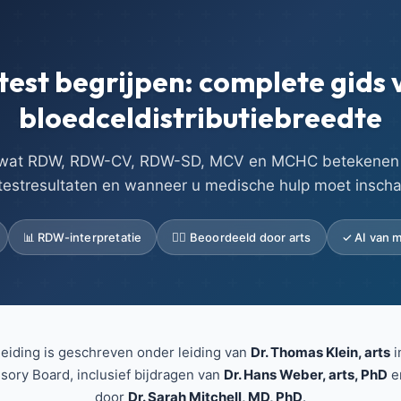
st begrijpen: complete gids 
bloedceldistributiebreedte
 wat RDW, RDW-CV, RDW-SD, MCV en MCHC betekenen 
testresultaten en wanneer u medische hulp moet inscha
📊 RDW-interpretatie
👨‍⚕️ Beoordeeld door arts
✓ AI van m
eiding is geschreven onder leiding van
Dr. Thomas Klein, arts
i
isory Board, inclusief bijdragen van
Dr. Hans Weber, arts, PhD
e
door
Dr. Sarah Mitchell, MD, PhD
.