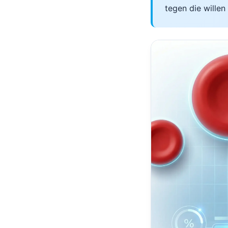
tegen die wille
தமிழ்
తెలుగు
मराठी
اردو
বাংলা
Shqip
Magyar
Slovenščina
한국어
Polski
Lietuvių kalba
Русский
ქართული