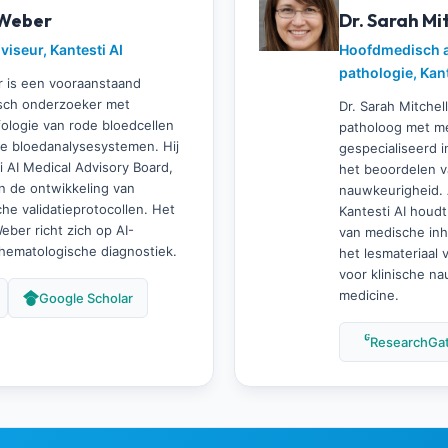
 Weber
Dr. Sarah Mi
iseur, Kantesti AI
Hoofdmedisch a
pathologie, Kant
r is een vooraanstaand
isch onderzoeker met
Dr. Sarah Mitchell
fologie van rode bloedcellen
patholoog met me
e bloedanalysesystemen. Hij
gespecialiseerd 
ti AI Medical Advisory Board,
het beoordelen v
an de ontwikkeling van
nauwkeurigheid. A
che validatieprotocollen. Het
Kantesti AI houdt
eber richt zich op AI-
van medische inh
hematologische diagnostiek.
het lesmateriaal
voor klinische n
medicine.
Google Scholar
ResearchGa