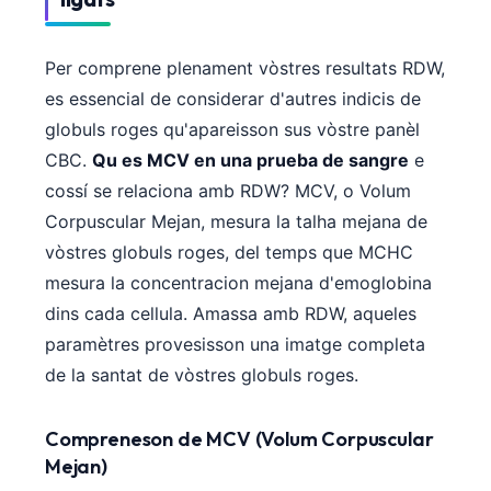
O‘zbekcha
Українська
Per comprene plenament vòstres resultats RDW,
አማርኛ
es essencial de considerar d'autres indicis de
Kiswahili
globuls roges qu'apareisson sus vòstre panèl
CBC.
Qu es MCV en una prueba de sangre
e
ភាសាខ្មែរ
cossí se relaciona amb RDW? MCV, o Volum
ဗမာစာ
Corpuscular Mejan, mesura la talha mejana de
ไทย
vòstres globuls roges, del temps que MCHC
Tagalog
mesura la concentracion mejana d'emoglobina
Tiếng Việt
dins cada cellula. Amassa amb RDW, aqueles
Bahasa Melayu
paramètres provesisson una imatge completa
de la santat de vòstres globuls roges.
മലയാളം
ಕನ್ನಡ
Compreneson de MCV (Volum Corpuscular
ગુજરાતી
Mejan)
தமிழ்