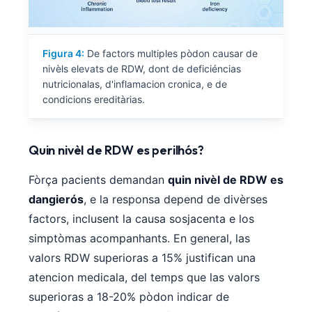
Figura 4:
De factors multiples pòdon causar de
nivèls elevats de RDW, dont de deficiéncias
nutricionalas, d'inflamacion cronica, e de
condicions ereditàrias.
Quin nivèl de RDW es perilhós?
Fòrça pacients demandan
quin nivèl de RDW es
dangierós
, e la responsa depend de divèrses
factors, inclusent la causa sosjacenta e los
simptòmas acompanhants. En general, las
valors RDW superioras a 15% justifican una
atencion medicala, del temps que las valors
superioras a 18-20% pòdon indicar de