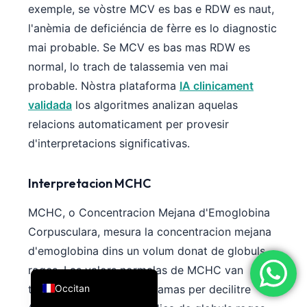
exemple, se vòstre MCV es bas e RDW es naut,
简体中文
l'anèmia de deficiéncia de fèrre es lo diagnostic
Română
mai probable. Se MCV es bas mas RDW es
Türkçe
normal, lo trach de talassemia ven mai
Ελληνικά
probable. Nòstra plataforma
IA clinicament
validada
los algoritmes analizan aquelas
Português
relacions automaticament per provesir
Español
d'interpretacions significativas.
Italiano
עִבְרִית
Interpretacion MCHC
Français
MCHC, o Concentracion Mejana d'Emoglobina
العربية
Corpusculara, mesura la concentracion mejana
Deutsch
d'emoglobina dins un volum donat de globuls
English
roges. Las valors normalas de MCHC van
Occitan
tipicament de 32 a 36 gramas per decilitre