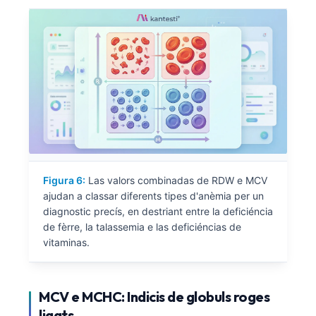
Euskara
Македонски јазик
Latviešu valoda
Galego
অসমীয়া
සිංහල
سنڌي
پښتو
Figura 6:
Las valors combinadas de RDW e MCV
ajudan a classar diferents tipes d'anèmia per un
Slovenčina
diagnostic precís, en destriant entre la deficiéncia
de fèrre, la talassemia e las deficiéncias de
Hrvatski
vitaminas.
Suomi
Қазақ тілі
MCV e MCHC: Indicis de globuls roges
Català
ligats