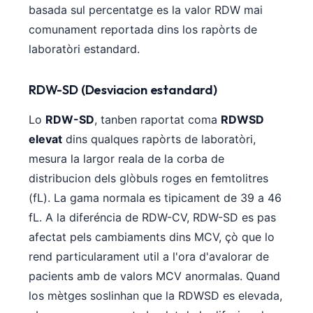
basada sul percentatge es la valor RDW mai
comunament reportada dins los rapòrts de
laboratòri estandard.
RDW-SD (Desviacion estandard)
Lo
RDW-SD
, tanben raportat coma
RDWSD
elevat
dins qualques rapòrts de laboratòri,
mesura la largor reala de la corba de
distribucion dels glòbuls roges en femtolitres
(fL). La gama normala es tipicament de 39 a 46
fL. A la diferéncia de RDW-CV, RDW-SD es pas
afectat pels cambiaments dins MCV, çò que lo
rend particularament util a l'ora d'avalorar de
pacients amb de valors MCV anormalas. Quand
los mètges soslinhan que la RDWSD es elevada,