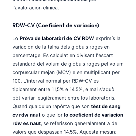
l'avaloracion clinica.
RDW-CV (Coeficient de variacion)
Lo
Pròva de laboratòri de CV RDW
exprimís la
variacion de la talha dels glòbuls roges en
percentatge. Es calculat en divisant l'escart
estandard del volum de glòbuls roges pel volum
corpuscular mejan (MCV) e en multiplicant per
100. L'interval normal per RDW-CV es
tipicament entre 11,5% e 14,5%, e mai s'aquò
pòt variar leugièrament entre los laboratòris.
Quand qualqu'un rapòrta que son
tèst de sang
cv rdw naut
o que lor
lo coeficient de variacion
rdw es naut
, se referisson generalament a de
valors que despassan 14.5%. Aquesta mesura