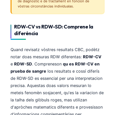
de diagnostic e de tractament en foncion de
vòstras circonstàncias individualas.
RDW-CV vs RDW-SD: Comprene la
diferéncia
Quand revisatz vòstres resultats CBC, podètz
notar doas mesuras RDW diferentas:
RDW-CV
e
RDW-SD
. Compreneson
qu es RDW-CV en
prueba de sangre
los resultats e cossí diferís
de RDW-SD es essencial per una interpretacion
precisa. Aquestas doas valors mesuran lo
meteis fenomèn sosjacent, qu'es la variacion de
la talha dels glòbuls roges, mas utilizan
d'apròches matematics diferents e provesisson
d'informacions complementàrias per