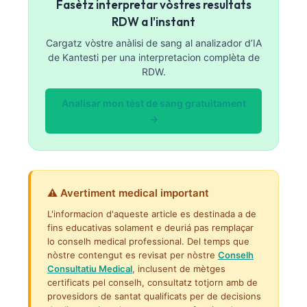
Fasètz interpretar vòstres resultats
RDW a l'instant
Cargatz vòstre anàlisi de sang al analizador d’IA
de Kantesti per una interpretacion complèta de
RDW.
Analisar mon tèst de sang gratuitament
→
⚠️ Avertiment medical important
L'informacion d'aqueste article es destinada a de
fins educativas solament e deuriá pas remplaçar
lo conselh medical professional. Del temps que
nòstre contengut es revisat per nòstre
Conselh
Consultatiu Medical
, inclusent de mètges
certificats pel conselh, consultatz totjorn amb de
provesidors de santat qualificats per de decisions