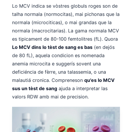
Lo MCV indica se vòstres globuls roges son de
తెలుగు
talha normala (normocitas), mai pichonas que la
मराठी
normala (microciticas), o mai grandas que la
اردو
normala (macrocitarias). La gama normala MCV
বাংলা
es tipicament de 80-100 femtolitres (fL). Quora
Lo MCV dins lo tèst de sang es bas
(en dejós
Shqip
de 80 fL), aquela condicion es nomenada
Magyar
anemia microcita e suggerís sovent una
Slovenščina
deficiéncia de fèrre, una talassemia, o una
한국어
malautiá cronica. Compreneson
qu'es lo MCV
Polski
sus un tèst de sang
ajuda a interpretar las
Lietuvių kalba
valors RDW amb mai de precision.
Русский
ქართული
Čeština