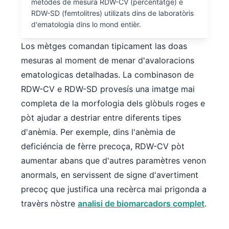
metòdes de mesura RDW-CV (percentatge) e
RDW-SD (femtolitres) utilizats dins de laboratòris
d'ematologia dins lo mond entièr.
Los mètges comandan tipicament las doas
mesuras al moment de menar d'avaloracions
ematologicas detalhadas. La combinason de
RDW-CV e RDW-SD provesís una imatge mai
completa de la morfologia dels glòbuls roges e
pòt ajudar a destriar entre diferents tipes
d'anèmia. Per exemple, dins l'anèmia de
deficiéncia de fèrre precoça, RDW-CV pòt
aumentar abans que d'autres paramètres venon
anormals, en servissent de signe d'avertiment
precoç que justifica una recèrca mai prigonda a
travèrs nòstre
analisi de biomarcadors complet
.