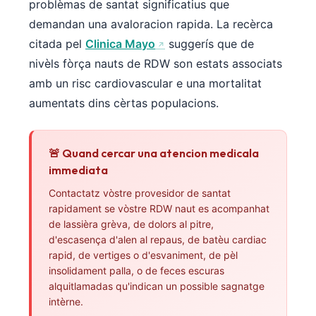
problèmas de santat significatius que
demandan una avaloracion rapida. La recèrca
citada pel
Clinica Mayo
suggerís que de
nivèls fòrça nauts de RDW son estats associats
amb un risc cardiovascular e una mortalitat
aumentats dins cèrtas populacions.
🚨 Quand cercar una atencion medicala
immediata
Contactatz vòstre provesidor de santat
rapidament se vòstre RDW naut es acompanhat
de lassièra grèva, de dolors al pitre,
d'escasença d'alen al repaus, de batèu cardiac
rapid, de vertiges o d'esvaniment, de pèl
insolidament palla, o de feces escuras
alquitlamadas qu'indican un possible sagnatge
intèrne.