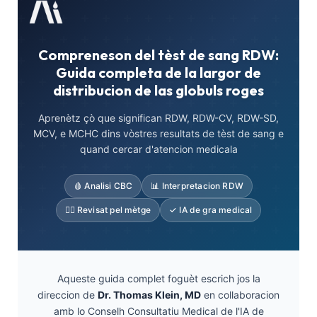
Compreneson del tèst de sang RDW:
Guida completa de la largor de
distribucion de las globuls roges
Aprenètz çò que significan RDW, RDW-CV, RDW-SD,
MCV, e MCHC dins vòstres resultats de tèst de sang e
quand cercar d'atencion medicala
🩸 Analisi CBC
📊 Interpretacion RDW
👨‍⚕️ Revisat pel mètge
✓ IA de gra medical
Aqueste guida complet foguèt escrich jos la
direccion de
Dr. Thomas Klein, MD
en collaboracion
amb lo Conselh Consultatiu Medical de l'IA de