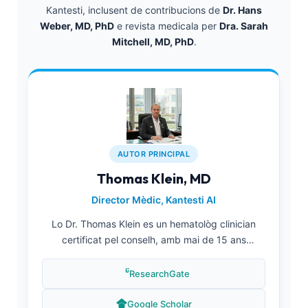
Kantesti, inclusent de contribucions de
Dr. Hans
Weber, MD, PhD
e revista medicala per
Dra. Sarah
Mitchell, MD, PhD
.
AUTOR PRINCIPAL
Thomas Klein, MD
Director Mèdic, Kantesti AI
Lo Dr. Thomas Klein es un hematològ clinician
certificat pel conselh, amb mai de 15 ans
d’experiència en medicina de laboratòri e
diagnòstics assistits per IA. Com a director mèdic
ResearchGate
a Kantesti AI, mena los processos de validació
clinica e supervisa l’exactitud medica de la ret
Google Scholar