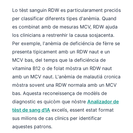
Frysk
Lo tèst sanguin RDW es particularament preciós
Esperanto
per classificar diferents tipes d'anèmia. Quand
Беларуская мова
es combinat amb de mesuras MCV, RDW ajuda
los clinicians a restrenhir la causa sosjacenta.
Татар теле
Per exemple, l'anèmia de deficiéncia de fèrre se
Кыргызча
presenta tipicament amb un RDW naut e un
ئۇيغۇرچە
MCV bas, del temps que la deficiéncia de
Cebuano
vitamina B12 o de folat mòstra un RDW naut
Basa Jawa
amb un MCV naut. L'anèmia de malautiá cronica
ພາສາລາວ
mòstra sovent una RDW normala amb un MCV
bas. Aquesta reconeissença de modèls de
Монгол
diagnostic es quicòm que nòstre
Analizador de
Afrikaans
tèst de sang d'IA
excelís, essent estat format
العربية المغربية
sus milions de cas clinics per identificar
Gàidhlig
aquestes patrons.