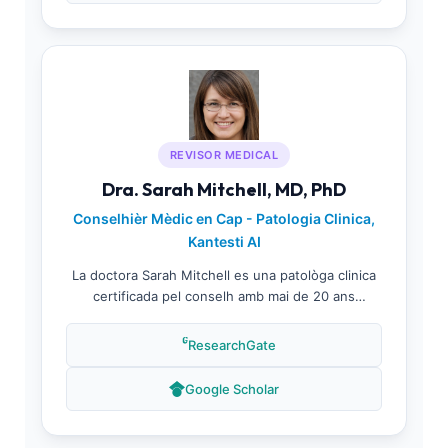
doctor Weber se centra sus las aplicacions d'IA
dins los diagnostics ematologics.
REVISOR MEDICAL
Dra. Sarah Mitchell, MD, PhD
Conselhièr Mèdic en Cap - Patologia Clinica,
Kantesti AI
La doctora Sarah Mitchell es una patològa clinica
certificada pel conselh amb mai de 20 ans
d'experiéncia, especializada en medecina de
laboratòri e avaloracion de la precision
ResearchGate
diagnostica. Coma conselhièra medicala en cap a
Kantesti AI, supervisa la revision del contengut
Google Scholar
medical e s'assegura que totes los materials
educatius respondon als estandards mai nauts de
precision clinica e de medecina basada sus las