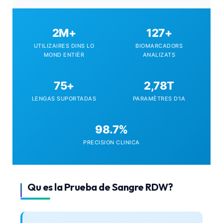
pròvas.
2M+
127+
UTILIZAIRES DINS LO
BIOMARCADORS
MOND ENTIÈR
ANALIZATS
75+
2,78T
LENGAS SUPORTADAS
PARAMÈTRES D'IA
98.7%
PRECISION CLINICA
Qu es la Prueba de Sangre RDW?