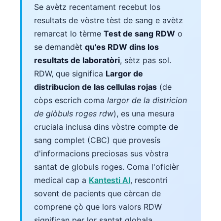
Se avètz recentament recebut los
resultats de vòstre tèst de sang e avètz
remarcat lo tèrme
Test de sang RDW
o
se demandèt
qu'es RDW dins los
resultats de laboratòri
, sètz pas sol.
RDW, que significa
Largor de
distribucion de las cellulas rojas
(de
còps escrich coma
largor de la districion
de glòbuls roges rdw
), es una mesura
cruciala inclusa dins vòstre compte de
sang complet (CBC) que provesís
d'informacions preciosas sus vòstra
santat de globuls roges. Coma l'oficièr
medical cap a
Kantesti AI
, rescontri
sovent de pacients que cèrcan de
comprene çò que lors valors RDW
significan per lor santat globala.