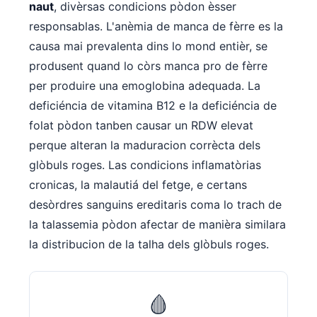
naut
, divèrsas condicions pòdon èsser
responsablas. L'anèmia de manca de fèrre es la
causa mai prevalenta dins lo mond entièr, se
produsent quand lo còrs manca pro de fèrre
per produire una emoglobina adequada. La
deficiéncia de vitamina B12 e la deficiéncia de
folat pòdon tanben causar un RDW elevat
perque alteran la maduracion corrècta dels
glòbuls roges. Las condicions inflamatòrias
cronicas, la malautiá del fetge, e certans
desòrdres sanguins ereditaris coma lo trach de
la talassemia pòdon afectar de manièra similara
la distribucion de la talha dels glòbuls roges.
🩸