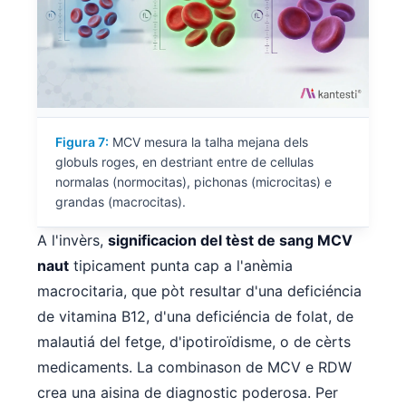
日本語
Eesti
Azərbaycan dili
Bosanski
Svenska
Figura 7:
MCV mesura la talha mejana dels
Српски језик
globuls roges, en destriant entre de cellulas
normalas (normocitas), pichonas (microcitas) e
Íslenska
grandas (macrocitas).
Հայերեն
A l'invèrs,
significacion del tèst de sang MCV
Bahasa Indonesia
naut
tipicament punta cap a l'anèmia
हिन्दी
macrocitaria, que pòt resultar d'una deficiéncia
Nederlands
de vitamina B12, d'una deficiéncia de folat, de
Dansk
malautiá del fetge, d'ipotiroïdisme, o de cèrts
medicaments. La combinason de MCV e RDW
Български
crea una aisina de diagnostic poderosa. Per
فارسی