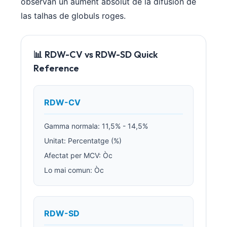
observan un aument absolut de la difusion de
las talhas de globuls roges.
📊 RDW-CV vs RDW-SD Quick
Reference
RDW-CV
Gamma normala: 11,5% - 14,5%
Unitat: Percentatge (%)
Afectat per MCV: Òc
Lo mai comun: Òc
RDW-SD