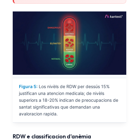
Figura 5:
Los nivèls de RDW per dessús 15%
justifican una atencion medicala; de nivèls
superiors a 18-20% indican de preocupacions de
santat significativas que demandan una
avaloracion rapida.
Norsk bokmål
Ślōnskŏ gŏdka
RDW e classificacion d'anèmia