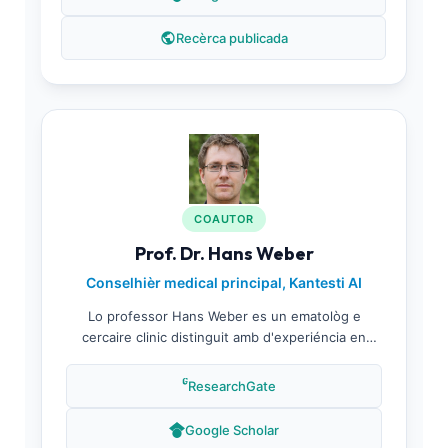
neural proprietària. Lo Dr. Klein a publicat fòrça
sus l’analisi de biomarcadors e la interpretacion
Recèrca publicada
dels índexs dels globuls roges en tematicas de
medicina de laboratòri.
COAUTOR
Prof. Dr. Hans Weber
Conselhièr medical principal, Kantesti AI
Lo professor Hans Weber es un ematològ e
cercaire clinic distinguit amb d'experiéncia en
morfologia de glòbuls roges e en sistèmas
automatizats d'analisi sanguina. Es membre del
ResearchGate
Conselh Consultatiu Medical de l'IA de Kantesti,
en contribuissent al desvolopament d'algoritmes e
Google Scholar
als protocòls de validacion clinica. La recèrca del