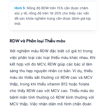
Hình 5:
Nồng độ RDW trên 15% cần được chăm
sóc y tế; nồng độ trên 18-20% cho thấy các vấn
đề sức khỏe nghiêm trọng cần được đánh giá kịp
thời.
RDW và Phân loại Thiếu máu
Xét nghiệm máu RDW đặc biệt có giá trị trong
việc phân loại các loại thiếu máu khác nhau. Khi
kết hợp với đo MCV, RDW giúp các bác sĩ lâm
sàng thu hẹp nguyên nhân cơ bản. Ví dụ, thiếu
máu do thiếu sắt thường có RDW cao và MCV
thấp, trong khi thiếu vitamin B12 hoặc folate
cho thấy RDW cao với MCV cao. Thiếu máu do
Norsk bokmål
bệnh mãn tính thường có RDW bình thường với
Ślōnskŏ gŏdka
MCV thấp. Việc nhận diện mô hình chẩn đoán