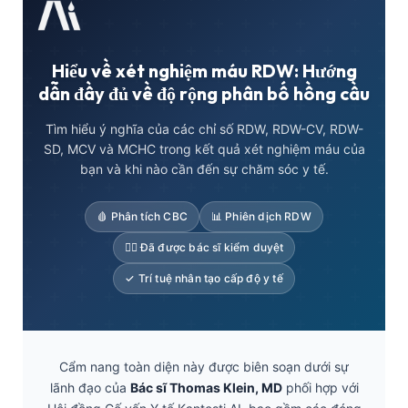
Hiểu về xét nghiệm máu RDW: Hướng
dẫn đầy đủ về độ rộng phân bố hồng cầu
Tìm hiểu ý nghĩa của các chỉ số RDW, RDW-CV, RDW-
SD, MCV và MCHC trong kết quả xét nghiệm máu của
bạn và khi nào cần đến sự chăm sóc y tế.
🩸 Phân tích CBC
📊 Phiên dịch RDW
👨‍⚕️ Đã được bác sĩ kiểm duyệt
✓ Trí tuệ nhân tạo cấp độ y tế
Cẩm nang toàn diện này được biên soạn dưới sự
lãnh đạo của
Bác sĩ Thomas Klein, MD
phối hợp với