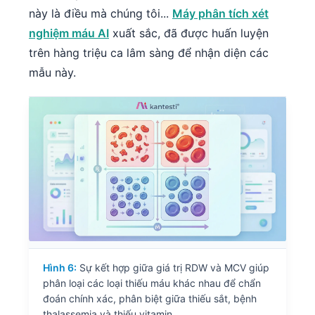
này là điều mà chúng tôi...
Máy phân tích xét
Frysk
nghiệm máu AI
xuất sắc, đã được huấn luyện
Esperanto
trên hàng triệu ca lâm sàng để nhận diện các
Беларуская мова
mẫu này.
Татар теле
Кыргызча
ئۇيغۇرچە
Cebuano
Basa Jawa
ພາສາລາວ
Монгол
Afrikaans
Hình 6:
Sự kết hợp giữa giá trị RDW và MCV giúp
العربية المغربية
phân loại các loại thiếu máu khác nhau để chẩn
Occitan
đoán chính xác, phân biệt giữa thiếu sắt, bệnh
thalassemia và thiếu vitamin.