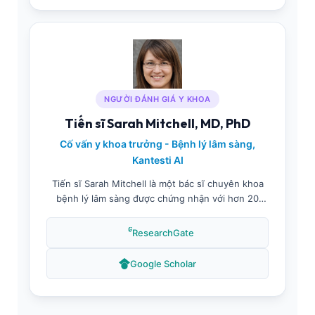
các ứng dụng trí tuệ nhân tạo trong chẩn đoán
huyết học.
NGƯỜI ĐÁNH GIÁ Y KHOA
Tiến sĩ Sarah Mitchell, MD, PhD
Cố vấn y khoa trưởng - Bệnh lý lâm sàng,
Kantesti AI
Tiến sĩ Sarah Mitchell là một bác sĩ chuyên khoa
bệnh lý lâm sàng được chứng nhận với hơn 20
năm kinh nghiệm, chuyên về y học xét nghiệm và
đánh giá độ chính xác chẩn đoán. Là Cố vấn Y
ResearchGate
khoa trưởng tại Kantesti AI, bà giám sát việc xem
xét nội dung y khoa và đảm bảo tất cả các tài liệu
Google Scholar
giáo dục đáp ứng các tiêu chuẩn cao nhất về độ
chính xác lâm sàng và y học dựa trên bằng chứng.