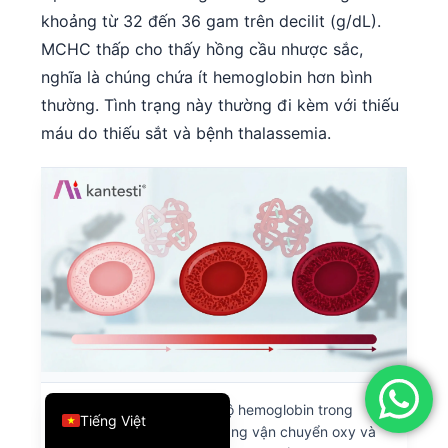
khoảng từ 32 đến 36 gam trên decilit (g/dL).
简体中文
MCHC thấp cho thấy hồng cầu nhược sắc,
Română
nghĩa là chúng chứa ít hemoglobin hơn bình
Türkçe
thường. Tình trạng này thường đi kèm với thiếu
Ελληνικά
máu do thiếu sắt và bệnh thalassemia.
Português
Español
Italiano
עִבְרִית
Français
العربية
Deutsch
English
Hình 8:
MCHC đo nồng độ hemoglobin trong
Tiếng Việt
hồng cầu, cho biết khả năng vận chuyển oxy và