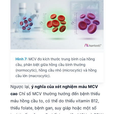
తెలుగు
मराठी
اردو
বাংলা
Shqip
Magyar
Slovenščina
Hình 7:
MCV đo kích thước trung bình của hồng
cầu, phân biệt giữa hồng cầu bình thường
한국어
(normocytic), hồng cầu nhỏ (microcytic) và hồng
Polski
cầu lớn (macrocytic).
Lietuvių kalba
Ngược lại,
ý nghĩa của xét nghiệm máu MCV
Русский
cao
Chỉ số MCV thường hướng đến bệnh thiếu
ქართული
máu hồng cầu to, có thể do thiếu vitamin B12,
thiếu folate, bệnh gan, suy giáp hoặc một số
Čeština