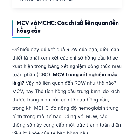
Gàidhlig
Euskara
Македонски јазик
MCV và MCHC: Các chỉ số liên quan đến
hồng cầu
Latviešu valoda
Galego
Để hiểu đầy đủ kết quả RDW của bạn, điều cần
অসমীয়া
thiết là phải xem xét các chỉ số hồng cầu khác
සිංහල
xuất hiện trong bảng xét nghiệm công thức máu
سنڌي
toàn phần (CBC).
MCV trong xét nghiệm máu
پښتو
là gì?
Vậy nó liên quan đến RDW như thế nào?
MCV, hay Thể tích hồng cầu trung bình, đo kích
Slovenčina
thước trung bình của các tế bào hồng cầu,
trong khi MCHC đo nồng độ hemoglobin trung
Hrvatski
bình trong mỗi tế bào. Cùng với RDW, các
Suomi
thông số này cung cấp một bức tranh toàn diện
Қазақ тілі
về sức khỏe của tế bào hồng cầu.