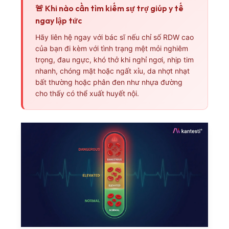
🚨 Khi nào cần tìm kiếm sự trợ giúp y tế
ngay lập tức
Hãy liên hệ ngay với bác sĩ nếu chỉ số RDW cao
của bạn đi kèm với tình trạng mệt mỏi nghiêm
trọng, đau ngực, khó thở khi nghỉ ngơi, nhịp tim
nhanh, chóng mặt hoặc ngất xỉu, da nhợt nhạt
bất thường hoặc phân đen như nhựa đường
cho thấy có thể xuất huyết nội.