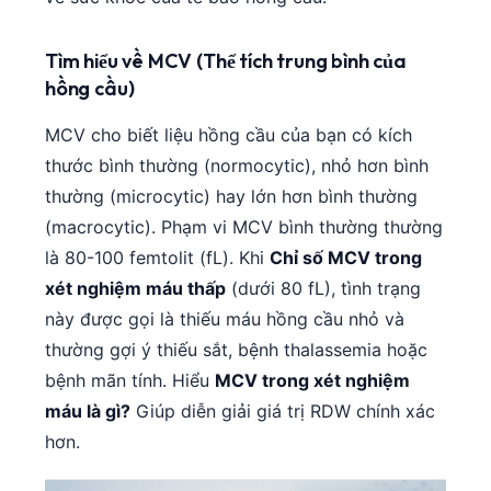
Català
O‘zbekcha
Tìm hiểu về MCV (Thể tích trung bình của
hồng cầu)
Українська
አማርኛ
MCV cho biết liệu hồng cầu của bạn có kích
Kiswahili
thước bình thường (normocytic), nhỏ hơn bình
thường (microcytic) hay lớn hơn bình thường
ភាសាខ្មែរ
(macrocytic). Phạm vi MCV bình thường thường
ဗမာစာ
là 80-100 femtolit (fL). Khi
Chỉ số MCV trong
ไทย
xét nghiệm máu thấp
(dưới 80 fL), tình trạng
Tagalog
này được gọi là thiếu máu hồng cầu nhỏ và
Bahasa Melayu
thường gợi ý thiếu sắt, bệnh thalassemia hoặc
മലയാളം
bệnh mãn tính. Hiểu
MCV trong xét nghiệm
máu là gì?
Giúp diễn giải giá trị RDW chính xác
ಕನ್ನಡ
hơn.
ગુજરાતી
தமிழ்