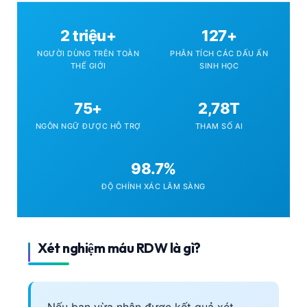
2 triệu+
127+
NGƯỜI DÙNG TRÊN TOÀN
PHÂN TÍCH CÁC DẤU ẤN
THẾ GIỚI
SINH HỌC
75+
2,78T
NGÔN NGỮ ĐƯỢC HỖ TRỢ
THAM SỐ AI
98.7%
ĐỘ CHÍNH XÁC LÂM SÀNG
Xét nghiệm máu RDW là gì?
Nếu bạn vừa nhận được kết quả xét