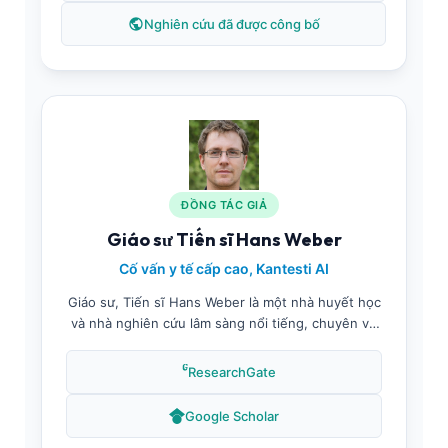
khoa của mạng lưới thần kinh độc quyền. Bác sĩ
Klein đã công bố nhiều bài viết về phân tích dấu
Nghiên cứu đã được công bố
ấn sinh học và diễn giải các chỉ số hồng cầu
trong các chủ đề thuộc y học xét nghiệm.
ĐỒNG TÁC GIẢ
Giáo sư Tiến sĩ Hans Weber
Cố vấn y tế cấp cao, Kantesti AI
Giáo sư, Tiến sĩ Hans Weber là một nhà huyết học
và nhà nghiên cứu lâm sàng nổi tiếng, chuyên về
hình thái học hồng cầu và các hệ thống phân tích
máu tự động. Ông là thành viên của Hội đồng Cố
ResearchGate
vấn Y khoa Kantesti AI, đóng góp vào việc phát
triển thuật toán và các giao thức xác nhận lâm
Google Scholar
sàng. Nghiên cứu của Tiến sĩ Weber tập trung vào