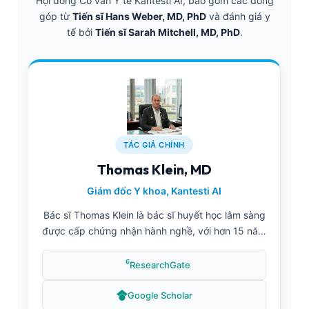
Hội đồng Cố vấn Y tế Kantesti AI, bao gồm các đóng
góp từ
Tiến sĩ Hans Weber, MD, PhD
và đánh giá y
tế bởi
Tiến sĩ Sarah Mitchell, MD, PhD
.
TÁC GIẢ CHÍNH
Thomas Klein, MD
Giám đốc Y khoa, Kantesti AI
Bác sĩ Thomas Klein là bác sĩ huyết học lâm sàng
được cấp chứng nhận hành nghề, với hơn 15 năm
kinh nghiệm trong lĩnh vực y học xét nghiệm và
chẩn đoán hỗ trợ bởi AI. Với vai trò Giám đốc Y
ResearchGate
khoa tại Kantesti AI, ông dẫn dắt các quy trình
thẩm định lâm sàng và giám sát độ chính xác y
Google Scholar