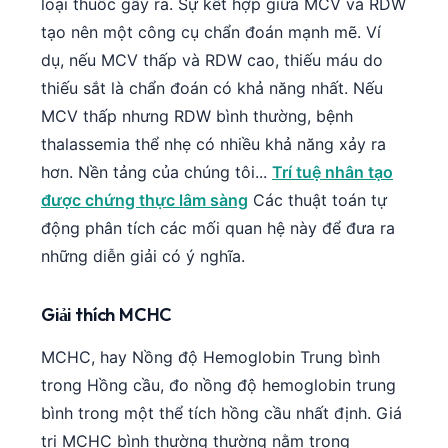
loại thuốc gây ra. Sự kết hợp giữa MCV và RDW
日本語
tạo nên một công cụ chẩn đoán mạnh mẽ. Ví
Eesti
dụ, nếu MCV thấp và RDW cao, thiếu máu do
Azərbaycan dili
thiếu sắt là chẩn đoán có khả năng nhất. Nếu
Bosanski
MCV thấp nhưng RDW bình thường, bệnh
Svenska
thalassemia thể nhẹ có nhiều khả năng xảy ra
hơn. Nền tảng của chúng tôi...
Trí tuệ nhân tạo
Српски језик
được chứng thực lâm sàng
Các thuật toán tự
Íslenska
động phân tích các mối quan hệ này để đưa ra
Հայերեն
những diễn giải có ý nghĩa.
Bahasa Indonesia
हिन्दी
Giải thích MCHC
Nederlands
MCHC, hay Nồng độ Hemoglobin Trung bình
Dansk
trong Hồng cầu, đo nồng độ hemoglobin trung
Български
bình trong một thể tích hồng cầu nhất định. Giá
فارسی
trị MCHC bình thường thường nằm trong