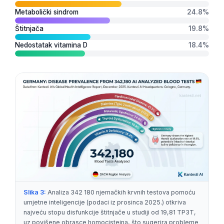
日本語
Metabolički sindrom
24.8%
Eesti
Štitnjača
19.8%
Azərbaycan dili
Nedostatak vitamina D
18.4%
Bosanski
Svenska
Српски језик
Íslenska
Հայերեն
Bahasa Indonesia
हिन्दी
Nederlands
Dansk
Slika 3:
Analiza 342 180 njemačkih krvnih testova pomoću
umjetne inteligencije (podaci iz prosinca 2025.) otkriva
Български
najveću stopu disfunkcije štitnjače u studiji od 19,81 TP3T,
فارسی
uz povišene obrasce homocisteina, što sugerira probleme