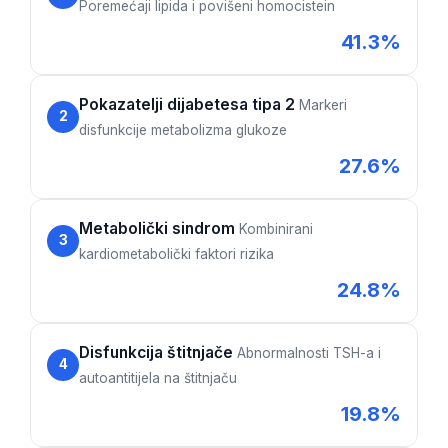
Gàidhlig
Poremećaji lipida i povišeni homocistein
Euskara
41.3%
Македонски јазик
Latviešu valoda
Pokazatelji dijabetesa tipa 2
Markeri
2
disfunkcije metabolizma glukoze
Galego
27.6%
অসমীয়া
සිංහල
Metabolički sindrom
Kombinirani
سنڌي
3
kardiometabolički faktori rizika
پښتو
24.8%
Slovenčina
Disfunkcija štitnjače
Abnormalnosti TSH-a i
Suomi
4
autoantitijela na štitnjaču
Қазақ тілі
19.8%
Català