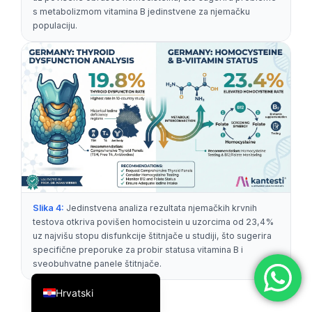
s metabolizmom vitamina B jedinstvene za njemačku
简体中文
populaciju.
Română
Türkçe
Ελληνικά
Português
Español
Italiano
עִבְרִית
Français
Slika 4:
Jedinstvena analiza rezultata njemačkih krvnih
testova otkriva povišen homocistein u uzorcima od 23,4%
العربية
uz najvišu stopu disfunkcije štitnjače u studiji, što sugerira
Deutsch
specifične preporuke za probir statusa vitamina B i
sveobuhvatne panele štitnjače.
English
Hrvatski