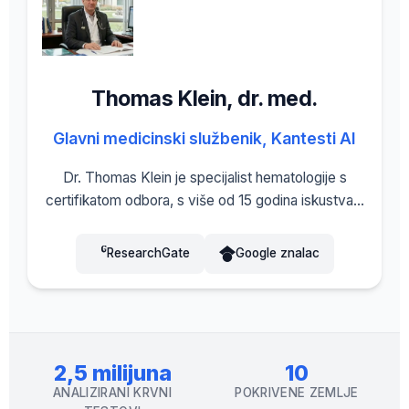
Thomas Klein, dr. med.
Glavni medicinski službenik, Kantesti AI
Dr. Thomas Klein je specijalist hematologije s
certifikatom odbora, s više od 15 godina iskustva u
laboratorijskoj medicini i dijagnostici uz pomoć AI-
ja. Kao glavni medicinski direktor u Kantesti AI, vodi
ResearchGate
Google znalac
procese kliničke validacije i nadzire medicinsku
točnost vlasničke neuronske mreže. Dr. Klein
povezan je sa Sveučilištem Istanbul Nisantasi,
Odjelom za hematologiju, te je opsežno objavljivao
radove o analizi biomarkera i optimizaciji referentnih
2,5 milijuna
10
raspona specifičnih za populaciju.
ANALIZIRANI KRVNI
POKRIVENE ZEMLJE