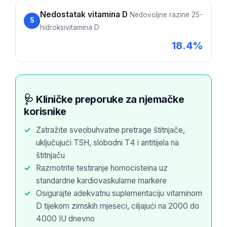
O‘zbekcha
Nedostatak vitamina D
Nedovoljne razine 25-
5
Українська
hidroksivitamina D
አማርኛ
18.4%
Kiswahili
ភាសាខ្មែរ
ဗမာစာ
🩺 Kliničke preporuke za njemačke
ไทย
korisnike
Tagalog
Zatražite sveobuhvatne pretrage štitnjače,
Tiếng Việt
uključujući TSH, slobodni T4 i antitijela na
štitnjaču
Bahasa Melayu
Razmotrite testiranje homocisteina uz
മലയാളം
standardne kardiovaskularne markere
ಕನ್ನಡ
Osigurajte adekvatnu suplementaciju vitaminom
D tijekom zimskih mjeseci, ciljajući na 2000 do
ગુજરાતી
4000 IU dnevno
தமிழ்