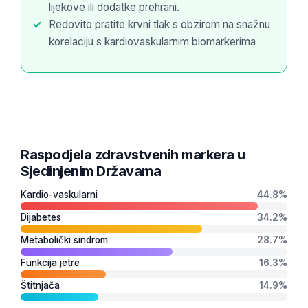
lijekove ili dodatke prehrani.
Redovito pratite krvni tlak s obzirom na snažnu
korelaciju s kardiovaskularnim biomarkerima
Raspodjela zdravstvenih markera u
Sjedinjenim Državama
Kardio-vaskularni
44.8%
Dijabetes
34.2%
Metabolički sindrom
28.7%
Funkcija jetre
16.3%
Štitnjača
14.9%