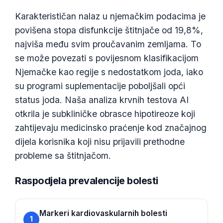
Frysk
Karakterističan nalaz u njemačkim podacima je
Esperanto
povišena stopa disfunkcije štitnjače od 19,8%,
Беларуская мова
najviša među svim proučavanim zemljama. To
se može povezati s povijesnom klasifikacijom
Татар теле
Njemačke kao regije s nedostatkom joda, iako
Кыргызча
su programi suplementacije poboljšali opći
ئۇيغۇرچە
status joda. Naša analiza krvnih testova AI
Cebuano
otkrila je subkliničke obrasce hipotireoze koji
Basa Jawa
zahtijevaju medicinsko praćenje kod značajnog
dijela korisnika koji nisu prijavili prethodne
ພາສາລາວ
probleme sa štitnjačom.
Монгол
Afrikaans
Raspodjela prevalencije bolesti
العربية المغربية
Occitan
Markeri kardiovaskularnih bolesti
1