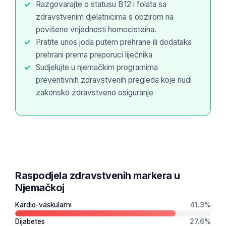
Razgovarajte o statusu B12 i folata sa
తెలుగు
zdravstvenim djelatnicima s obzirom na
povišene vrijednosti homocisteina.
मराठी
Pratite unos joda putem prehrane ili dodataka
اردو
prehrani prema preporuci liječnika
বাংলা
Sudjelujte u njemačkim programima
preventivnih zdravstvenih pregleda koje nudi
Shqip
zakonsko zdravstveno osiguranje
Magyar
Slovenščina
한국어
Polski
Lietuvių kalba
Raspodjela zdravstvenih markera u
Русский
Njemačkoj
ქართული
Kardio-vaskularni
41.3%
Čeština
Dijabetes
27.6%