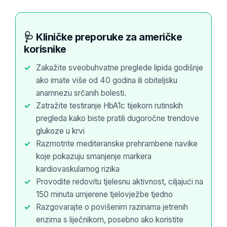
🩺 Kliničke preporuke za američke
korisnike
Zakažite sveobuhvatne preglede lipida godišnje
ako imate više od 40 godina ili obiteljsku
anamnezu srčanih bolesti.
Zatražite testiranje HbA1c tijekom rutinskih
pregleda kako biste pratili dugoročne trendove
glukoze u krvi
Razmotrite mediteranske prehrambene navike
koje pokazuju smanjenje markera
kardiovaskularnog rizika
Provodite redovitu tjelesnu aktivnost, ciljajući na
150 minuta umjerene tjelovježbe tjedno
Razgovarajte o povišenim razinama jetrenih
enzima s liječnikom, posebno ako koristite