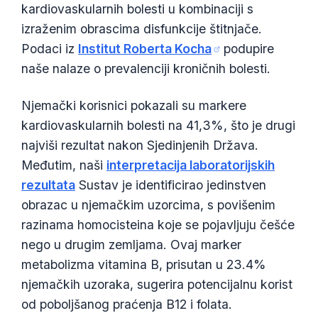
kardiovaskularnih bolesti u kombinaciji s
izraženim obrascima disfunkcije štitnjače.
Podaci iz
Institut Roberta Kocha
podupire
naše nalaze o prevalenciji kroničnih bolesti.
Njemački korisnici pokazali su markere
kardiovaskularnih bolesti na 41,3%, što je drugi
najviši rezultat nakon Sjedinjenih Država.
Međutim, naši
interpretacija laboratorijskih
rezultata
Sustav je identificirao jedinstven
obrazac u njemačkim uzorcima, s povišenim
razinama homocisteina koje se pojavljuju češće
nego u drugim zemljama. Ovaj marker
metabolizma vitamina B, prisutan u 23.4%
njemačkih uzoraka, sugerira potencijalnu korist
Norsk bokmål
od poboljšanog praćenja B12 i folata.
Ślōnskŏ gŏdka