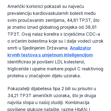
Američki korisnici pokazali su najveću
prevalenciju kardiovaskularnih bolesti među
svim proučavanim zemljama, 44,81 TP3T, što
je znatno iznad globalnog prosjeka od 38,91
TP3T. Ovaj nalaz korelira s izvješćima CDC-a
o srčanim bolestima koje su i dalje vodeći uzrok
smrti u Sjedinjenim Državama.
Analizator
krvnih testova s umjetnom inteligencijom
identificirao je povišeni LDL kolesterol,
trigliceride i upalne markere poput C reaktivnog
proteina u značajnom dijelu uzoraka.
Pokazatelji dijabetesa tipa 2 bili su prisutni u
34,21 TP3T američkih uzoraka, što je druga
najviša stopa u našoj studiji. Kombinacija
povišene glukoze natašte, razine HbA1c i