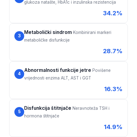
glukoza natašte, HbA1c i inzulinska rezistencija
34.2%
Metabolički sindrom
Kombinirani markeri
3
metaboličke disfunkcije
28.7%
Abnormalnosti funkcije jetre
Povišene
4
vrijednosti enzima ALT, AST i GGT
16.3%
Disfunkcija štitnjače
Neravnoteža TSH i
5
hormona štitnjače
14.9%