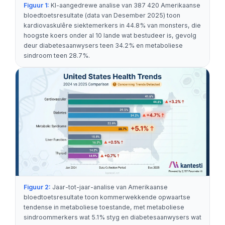
Figuur 1:
KI-aangedrewe analise van 387 420 Amerikaanse
bloedtoetsresultate (data van Desember 2025) toon
kardiovaskulêre siektemerkers in 44.8% van monsters, die
hoogste koers onder al 10 lande wat bestudeer is, gevolg
deur diabetesaanwysers teen 34.2% en metaboliese
sindroom teen 28.7%.
Figuur 2:
Jaar-tot-jaar-analise van Amerikaanse
bloedtoetsresultate toon kommerwekkende opwaartse
tendense in metaboliese toestande, met metaboliese
sindroommerkers wat 5.1% styg en diabetesaanwysers wat