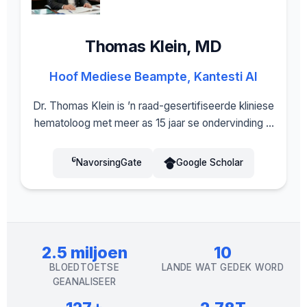
Thomas Klein, MD
Hoof Mediese Beampte, Kantesti AI
Dr. Thomas Klein is ’n raad-gesertifiseerde kliniese
hematoloog met meer as 15 jaar se ondervinding in
laboratoriumgeneeskunde en KI-ondersteunde
diagnostiek. As Hoof Mediese Beampte by
NavorsingGate
Google Scholar
Kantesti AI lei hy die kliniese valideringsprosesse
en hou hy toesig oor die mediese akkuraatheid van
die eie neurale netwerk. Dr. Klein is verbonde aan
Istanbul Nisantasi University, Departement
Hematologie, en het uitgebreid gepubliseer oor
2.5 miljoen
10
biomerkeraanalyse en optimalisering van
BLOEDTOETSE
LANDE WAT GEDEK WORD
populasie-spesifieke verwysingsreekse.
GEANALISEER