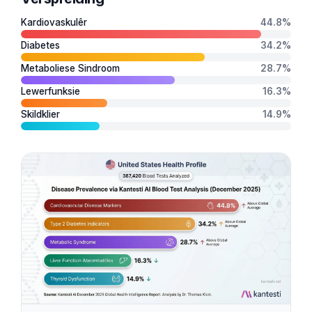
Kardiovaskulêr
44.8%
Diabetes
34.2%
Metaboliese Sindroom
28.7%
Lewerfunksie
16.3%
Skildklier
14.9%