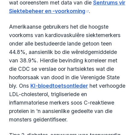
wat ooreenstem met data van die
Sentrums vir
Siektebeheer en -voorkoming
.
Amerikaanse gebruikers het die hoogste
voorkoms van kardiovaskulêre siektemerkers
onder alle bestudeerde lande getoon teen
44.8%, aansienlik bo die wêreldgemiddelde
van 38.9%. Hierdie bevinding korreleer met
die CDC se verslae oor hartsiektes wat die
hoofoorsaak van dood in die Verenigde State
bly. Ons
KI-bloedtoetsontleder
het verhoogde
LDL-cholesterol, trigliseriede en
inflammatoriese merkers soos C-reaktiewe
proteïen in 'n aansienlike gedeelte van die
monsters geïdentifiseer.