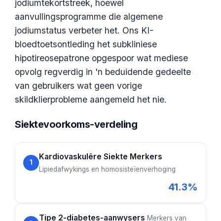
Euskara
jodiumtekortstreek, hoewel
aanvullingsprogramme die algemene
Македонски јазик
jodiumstatus verbeter het. Ons KI-
Latviešu valoda
bloedtoetsontleding het subkliniese
Galego
hipotireosepatrone opgespoor wat mediese
অসমীয়া
opvolg regverdig in 'n beduidende gedeelte
සිංහල
van gebruikers wat geen vorige
سنڌي
skildklierprobleme aangemeld het nie.
پښتو
Siektevoorkoms-verdeling
Slovenčina
Kardiovaskulêre Siekte Merkers
1
Hrvatski
Lipiedafwykings en homosisteïenverhoging
Suomi
41.3%
Қазақ тілі
Català
Tipe 2-diabetes-aanwysers
Merkers van