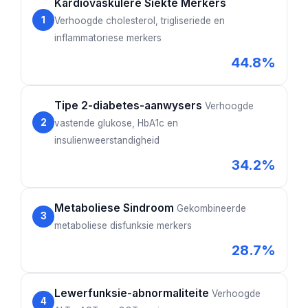
Kardiovaskulêre Siekte Merkers
1
Verhoogde cholesterol, trigliseriede en
inflammatoriese merkers
44.8%
Tipe 2-diabetes-aanwysers
Verhoogde
2
vastende glukose, HbA1c en
insulienweerstandigheid
34.2%
Metaboliese Sindroom
Gekombineerde
3
metaboliese disfunksie merkers
28.7%
Lewerfunksie-abnormaliteite
Verhoogde
4