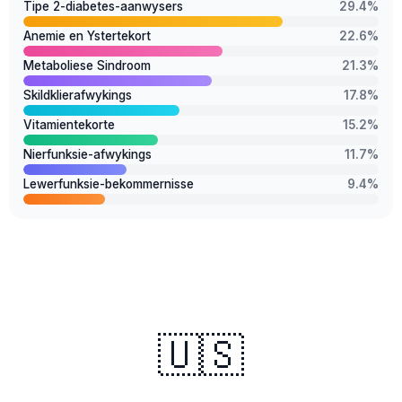
Tipe 2-diabetes-aanwysers
29.4%
Anemie en Ystertekort
22.6%
Metaboliese Sindroom
21.3%
Skildklierafwykings
17.8%
Vitamientekorte
15.2%
Nierfunksie-afwykings
11.7%
Lewerfunksie-bekommernisse
9.4%
🇺🇸