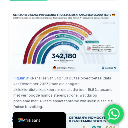
简体中文
Română
Türkçe
Ελληνικά
Português
Español
Italiano
עִבְרִית
Figuur 3:
KI-analise van 342 180 Duitse bloedtoetse (data
Français
van Desember 2025) toon die hoogste
skildklierdisfunksiekoers in die studie teen 19.8%, tesame
العربية
met verhoogde homosisteïenpatrone, wat dui op
Deutsch
probleme met B-vitamienmetabolisme wat uniek is aan die
Duitse bevolking.
English
Afrikaans