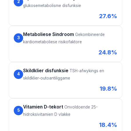
2
O‘zbekcha
glukosemetabolisme disfunksie
Українська
27.6%
አማርኛ
Kiswahili
Metaboliese Sindroom
Gekombineerde
3
kardiometaboliese risikofaktore
ភាសាខ្មែរ
24.8%
ဗမာစာ
ไทย
Skildklier disfunksie
TSH-afwykings en
Tagalog
4
skildklier-outoantiliggame
Tiếng Việt
19.8%
Bahasa Melayu
മലയാളം
Vitamien D-tekort
Onvoldoende 25-
5
ಕನ್ನಡ
hidroksivitamien D vlakke
ગુજરાતી
18.4%
தமிழ்