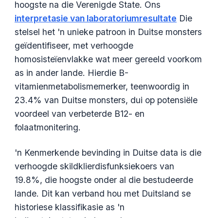
hoogste na die Verenigde State. Ons
Frysk
interpretasie van laboratoriumresultate
Die
Esperanto
stelsel het 'n unieke patroon in Duitse monsters
Беларуская мова
geïdentifiseer, met verhoogde
Татар теле
homosisteïenvlakke wat meer gereeld voorkom
as in ander lande. Hierdie B-
Кыргызча
vitamienmetabolismemerker, teenwoordig in
ئۇيغۇرچە
23.4% van Duitse monsters, dui op potensiële
Cebuano
voordeel van verbeterde B12- en
Basa Jawa
folaatmonitering.
ພາສາລາວ
'n Kenmerkende bevinding in Duitse data is die
Монгол
verhoogde skildklierdisfunksiekoers van
العربية المغربية
19.8%, die hoogste onder al die bestudeerde
Occitan
lande. Dit kan verband hou met Duitsland se
Gàidhlig
historiese klassifikasie as 'n