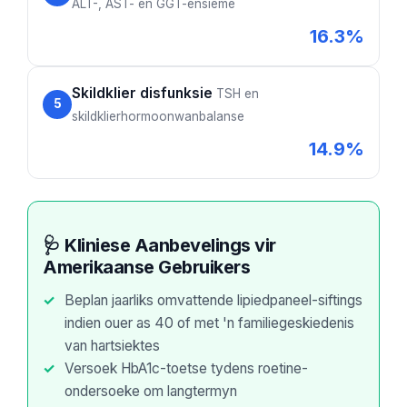
ALT-, AST- en GGT-ensieme
16.3%
Skildklier disfunksie
TSH en
5
skildklierhormoonwanbalanse
14.9%
🩺 Kliniese Aanbevelings vir
Amerikaanse Gebruikers
Beplan jaarliks omvattende lipiedpaneel-siftings
indien ouer as 40 of met 'n familiegeskiedenis
van hartsiektes
Versoek HbA1c-toetse tydens roetine-
ondersoeke om langtermyn