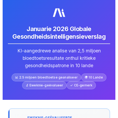
Januarie 2026 Globale
Gesondheidsintelligensieverslag
KI-aangedrewe analise van 2,5 miljoen
bloedtoetsresultate onthul kritieke
gesondheidspatrone in 10 lande
📊 2.5 miljoen bloedtoetse geanaliseer
🌍 10 Lande
🔬 Eweknie-geëvalueer
✓ CE-gemerk
EWEKNIE-GEËVALUEERDE