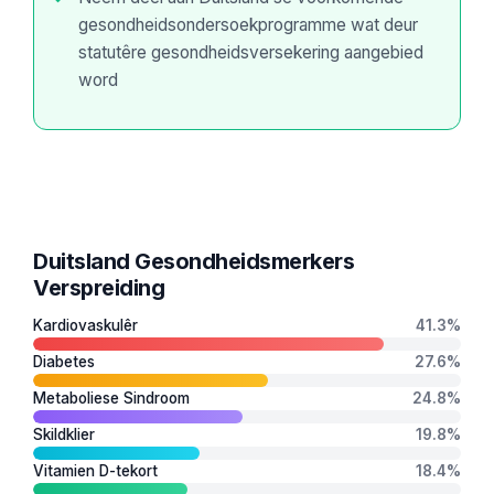
日本語
gesondheidsondersoekprogramme wat deur
Eesti
statutêre gesondheidsversekering aangebied
word
Azərbaycan dili
Bosanski
Svenska
Српски језик
Íslenska
Duitsland Gesondheidsmerkers
Հայերեն
Verspreiding
Bahasa Indonesia
Kardiovaskulêr
41.3%
हिन्दी
Diabetes
27.6%
Nederlands
Metaboliese Sindroom
24.8%
Dansk
Skildklier
19.8%
Български
Vitamien D-tekort
18.4%
فارسی