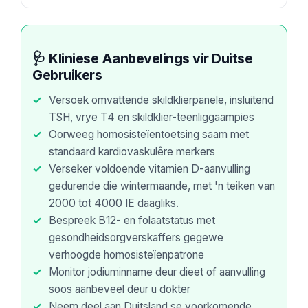
తెలుగు
मराठी
🩺 Kliniese Aanbevelings vir Duitse
اردو
Gebruikers
বাংলা
Versoek omvattende skildklierpanele, insluitend
Shqip
TSH, vrye T4 en skildklier-teenliggaampies
Magyar
Oorweeg homosisteïentoetsing saam met
standaard kardiovaskulêre merkers
Slovenščina
Verseker voldoende vitamien D-aanvulling
한국어
gedurende die wintermaande, met 'n teiken van
Polski
2000 tot 4000 IE daagliks.
Bespreek B12- en folaatstatus met
Lietuvių kalba
gesondheidsorgverskaffers gegewe
Русский
verhoogde homosisteïenpatrone
ქართული
Monitor jodiuminname deur dieet of aanvulling
soos aanbeveel deur u dokter
Čeština
Neem deel aan Duitsland se voorkomende