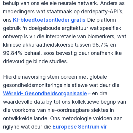
behulp van ons eie eie neurale netwerk. Anders as
mededingers wat staatmaak op derdeparty-API’s,
ons
KI-bloedtoetsontleder gratis
Die platform
gebruik 'n doelgeboude argitektuur wat spesifiek
ontwerp is vir die interpretasie van biomerkers, wat
kliniese akkuraatheidskoerse tussen 98.7% en
99.84% behaal, soos bevestig deur onafhanklike
drievoudige blinde studies.
Hierdie navorsing stem ooreen met globale
gesondheidsmoniteringsinisiatiewe wat deur die
Wêreld- Gesondheidsorganisasie
en dra
waardevolle data by tot ons kollektiewe begrip van
die voorkoms van nie-oordraagbare siektes in
ontwikkelde lande. Ons metodologie voldoen aan
riglyne wat deur die
Europese Sentrum vir