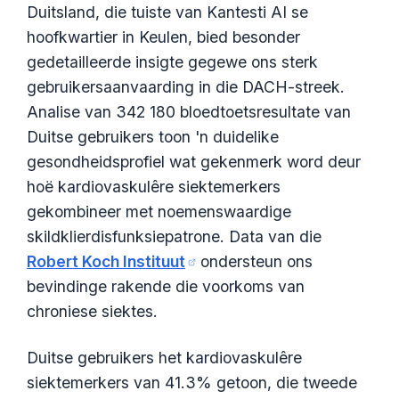
Duitsland, die tuiste van Kantesti AI se
hoofkwartier in Keulen, bied besonder
gedetailleerde insigte gegewe ons sterk
gebruikersaanvaarding in die DACH-streek.
Analise van 342 180 bloedtoetsresultate van
Duitse gebruikers toon 'n duidelike
gesondheidsprofiel wat gekenmerk word deur
hoë kardiovaskulêre siektemerkers
gekombineer met noemenswaardige
skildklierdisfunksiepatrone. Data van die
Robert Koch Instituut
ondersteun ons
bevindinge rakende die voorkoms van
chroniese siektes.
Duitse gebruikers het kardiovaskulêre
Norsk bokmål
siektemerkers van 41.3% getoon, die tweede
Ślōnskŏ gŏdka