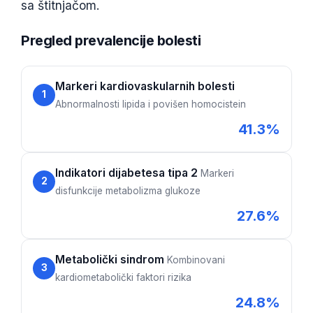
Gàidhlig
sa štitnjačom.
Euskara
Pregled prevalencije bolesti
Македонски јазик
Latviešu valoda
Markeri kardiovaskularnih bolesti
Galego
1
Abnormalnosti lipida i povišen homocistein
অসমীয়া
41.3%
සිංහල
سنڌي
Indikatori dijabetesa tipa 2
Markeri
2
پښتو
disfunkcije metabolizma glukoze
27.6%
Slovenčina
Hrvatski
Metabolički sindrom
Kombinovani
3
Suomi
kardiometabolički faktori rizika
24.8%
Қазақ тілі