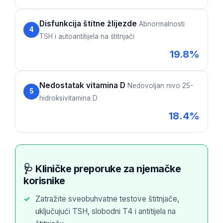
Català
Disfunkcija štitne žlijezde
O‘zbekcha
Abnormalnosti
4
TSH i autoantitijela na štitnjači
Українська
19.8%
አማርኛ
Kiswahili
Nedostatak vitamina D
Nedovoljan nivo 25-
ភាសាខ្មែរ
5
hidroksivitamina D
ဗမာစာ
18.4%
ไทย
Tagalog
Tiếng Việt
🩺 Kliničke preporuke za njemačke
Bahasa Melayu
korisnike
മലയാളം
Zatražite sveobuhvatne testove štitnjače,
ಕನ್ನಡ
uključujući TSH, slobodni T4 i antitijela na
ગુજરાતી