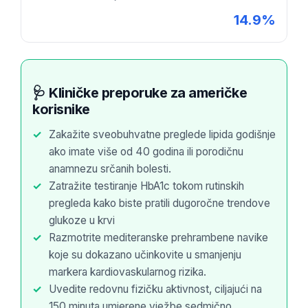
14.9%
🩺 Kliničke preporuke za američke
korisnike
Zakažite sveobuhvatne preglede lipida godišnje
ako imate više od 40 godina ili porodičnu
anamnezu srčanih bolesti.
Zatražite testiranje HbA1c tokom rutinskih
pregleda kako biste pratili dugoročne trendove
glukoze u krvi
Razmotrite mediteranske prehrambene navike
koje su dokazano učinkovite u smanjenju
markera kardiovaskularnog rizika.
Uvedite redovnu fizičku aktivnost, ciljajući na
150 minuta umjerene vježbe sedmično