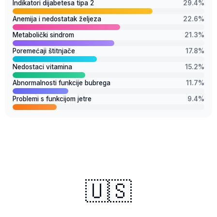
Indikatori dijabetesa tipa 2
29.4%
Anemija i nedostatak željeza
22.6%
Metabolički sindrom
21.3%
Poremećaji štitnjače
17.8%
Nedostaci vitamina
15.2%
Abnormalnosti funkcije bubrega
11.7%
Problemi s funkcijom jetre
9.4%
🇺🇸