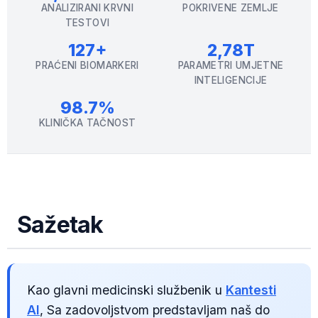
referentnih raspona specifičnih za populaciju.
ANALIZIRANI KRVNI
POKRIVENE ZEMLJE
TESTOVI
127+
2,78T
PRAĆENI BIOMARKERI
PARAMETRI UMJETNE
INTELIGENCIJE
98.7%
KLINIČKA TAČNOST
Sažetak
Kao glavni medicinski službenik u
Kantesti
AI
, Sa zadovoljstvom predstavljam naš do