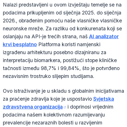
Nalazi predstavljeni u ovom izvještaju temelje se na
podacima prikupljenim od siječnja 2025. do siječnja
2026., obrađenim pomoću naše vlasničke vlasničke
neuronske mreže. Za razliku od konkurenata koji se
oslanjaju na API-je trećih strana, naš
AI analizator
krvi besplatno
Platforma koristi namjenski
izgrađenu arhitekturu posebno dizajniranu za
interpretaciju biomarkera, postižući stope kliničke
tačnosti između 98,7% i 99,84%, što je potvrđeno
nezavisnim trostruko slijepim studijama.
Ovo istraživanje je u skladu s globalnim inicijativama
za praćenje zdravlja koje je uspostavio
Svjetska
zdravstvena organizacija
i doprinosi vrijednim
podacima našem kolektivnom razumijevanju
prevalencije nezaraznih bolesti u razvijenim