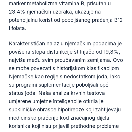
marker metabolizma vitamina B, prisutan u
Frysk
23.4% njemačkih uzoraka, ukazuje na
Esperanto
potencijalnu korist od poboljšanog praćenja B12
Беларуская мова
i folata.
Татар теле
Karakterističan nalaz u njemačkim podacima je
Кыргызча
povišena stopa disfunkcije štitnjače od 19,8%,
ئۇيغۇرچە
najviša među svim proučavanim zemljama. Ovo
Cebuano
se može povezati s historijskom klasifikacijom
Basa Jawa
Njemačke kao regije s nedostatkom joda, iako
ພາສາລາວ
su programi suplementacije poboljšali opći
status joda. Naša analiza krvnih testova
Монгол
umjerene umjetne inteligencije otkrila je
Afrikaans
subkliničke obrasce hipotireoze koji zahtijevaju
العربية المغربية
medicinsko praćenje kod značajnog dijela
Occitan
korisnika koji nisu prijavili prethodne probleme