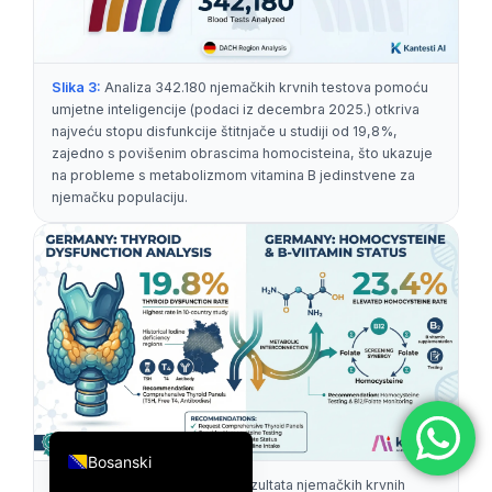
简体中文
Română
Slika 3:
Analiza 342.180 njemačkih krvnih testova pomoću
Türkçe
umjetne inteligencije (podaci iz decembra 2025.) otkriva
najveću stopu disfunkcije štitnjače u studiji od 19,8%,
Ελληνικά
zajedno s povišenim obrascima homocisteina, što ukazuje
Português
na probleme s metabolizmom vitamina B jedinstvene za
njemačku populaciju.
Español
Italiano
עִבְרִית
Français
العربية
Deutsch
English
Bosanski
Slika 4:
Jedinstvena analiza rezultata njemačkih krvnih