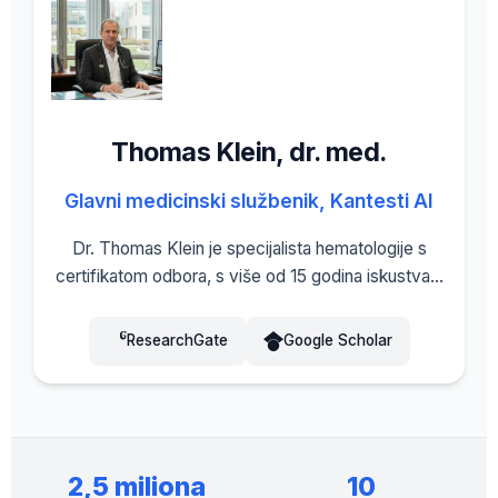
Thomas Klein, dr. med.
Glavni medicinski službenik, Kantesti AI
Dr. Thomas Klein je specijalista hematologije s
certifikatom odbora, s više od 15 godina iskustva u
laboratorijskoj medicini i dijagnostici uz pomoć AI.
Kao glavni medicinski direktor u Kantesti AI, vodi
ResearchGate
Google Scholar
procese kliničke validacije i nadzire medicinsku
točnost vlasničke neuronske mreže. Dr. Klein je
povezan s Univerzitetom Istanbul Nisantasi,
Odsjekom za hematologiju, te je opsežno
objavljivao radove o analizi biomarkera i optimizaciji
2,5 miliona
10