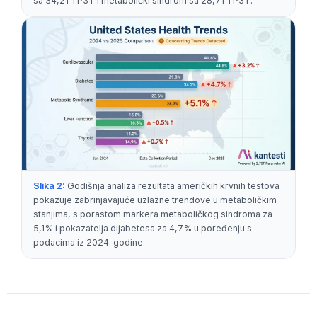
sa 34,21 TP3T i metabolički sindrom sa 28,71 TP3T.
Slika 2:
Godišnja analiza rezultata američkih krvnih testova
pokazuje zabrinjavajuće uzlazne trendove u metaboličkim
stanjima, s porastom markera metaboličkog sindroma za
5,1% i pokazatelja dijabetesa za 4,7% u poređenju s
podacima iz 2024. godine.