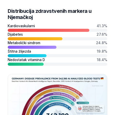
Čeština
Distribucija zdravstvenih markera u
日本語
Njemačkoj
Eesti
Kardiovaskularni
41.3%
Azərbaycan dili
Dijabetes
27.6%
Svenska
Metabolički sindrom
24.8%
Српски језик
Štitna žlijezda
19.8%
Íslenska
Nedostatak vitamina D
18.4%
Հայերեն
Bahasa Indonesia
हिन्दी
Nederlands
Dansk
Български
فارسی