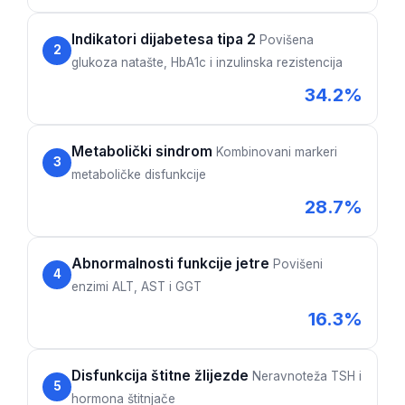
Indikatori dijabetesa tipa 2
Povišena
2
glukoza natašte, HbA1c i inzulinska rezistencija
34.2%
Metabolički sindrom
Kombinovani markeri
3
metaboličke disfunkcije
28.7%
Abnormalnosti funkcije jetre
Povišeni
4
enzimi ALT, AST i GGT
16.3%
Disfunkcija štitne žlijezde
Neravnoteža TSH i
5
hormona štitnjače