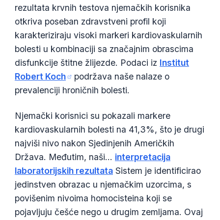
rezultata krvnih testova njemačkih korisnika
otkriva poseban zdravstveni profil koji
karakteriziraju visoki markeri kardiovaskularnih
bolesti u kombinaciji sa značajnim obrascima
disfunkcije štitne žlijezde. Podaci iz
Institut
Robert Koch
podržava naše nalaze o
prevalenciji hroničnih bolesti.
Njemački korisnici su pokazali markere
kardiovaskularnih bolesti na 41,3%, što je drugi
najviši nivo nakon Sjedinjenih Američkih
Država. Međutim, naši...
interpretacija
laboratorijskih rezultata
Sistem je identificirao
jedinstven obrazac u njemačkim uzorcima, s
povišenim nivoima homocisteina koji se
Norsk bokmål
pojavljuju češće nego u drugim zemljama. Ovaj
Ślōnskŏ gŏdka