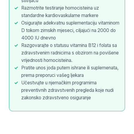
štitnjaču
Razmotrite testiranje homocisteina uz
தமிழ்
standardne kardiovaskularne markere
తెలుగు
Osigurajte adekvatnu suplementaciju vitaminom
मराठी
D tokom zimskih mjeseci, ciljajući na 2000 do
4000 IU dnevno
اردو
Razgovarajte o statusu vitamina B12 i folata sa
বাংলা
zdravstvenim radnicima s obzirom na povišene
Shqip
vrijednosti homocisteina.
Pratite unos joda putem ishrane ili suplemenata,
Magyar
prema preporuci vašeg ljekara
Slovenščina
Učestvujte u njemačkim programima
한국어
preventivnih zdravstvenih pregleda koje nudi
zakonsko zdravstveno osiguranje
Polski
Lietuvių kalba
Русский
ქართული