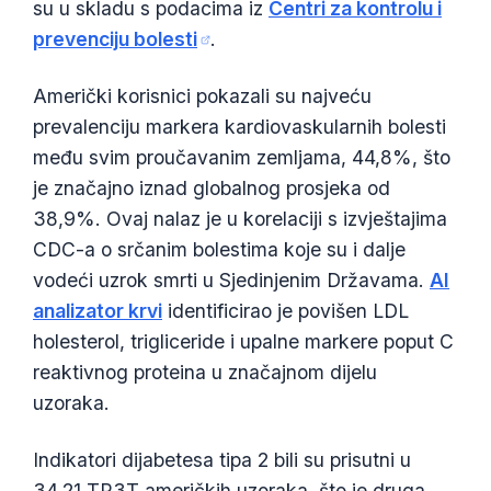
su u skladu s podacima iz
Centri za kontrolu i
prevenciju bolesti
.
Američki korisnici pokazali su najveću
prevalenciju markera kardiovaskularnih bolesti
među svim proučavanim zemljama, 44,8%, što
je značajno iznad globalnog prosjeka od
38,9%. Ovaj nalaz je u korelaciji s izvještajima
CDC-a o srčanim bolestima koje su i dalje
vodeći uzrok smrti u Sjedinjenim Državama.
AI
analizator krvi
identificirao je povišen LDL
holesterol, trigliceride i upalne markere poput C
reaktivnog proteina u značajnom dijelu
uzoraka.
Indikatori dijabetesa tipa 2 bili su prisutni u
34,21 TP3T američkih uzoraka, što je druga