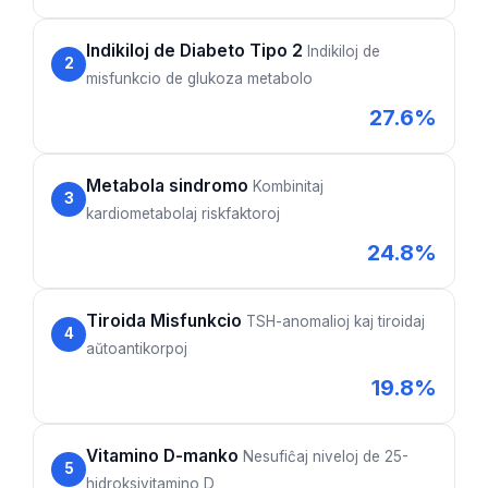
Frysk
Indikiloj de Diabeto Tipo 2
Indikiloj de
Беларуская мова
2
misfunkcio de glukoza metabolo
Татар теле
27.6%
Кыргызча
ئۇيغۇرچە
Metabola sindromo
Kombinitaj
3
Cebuano
kardiometabolaj riskfaktoroj
Basa Jawa
24.8%
ພາສາລາວ
Монгол
Tiroida Misfunkcio
TSH-anomalioj kaj tiroidaj
4
Afrikaans
aŭtoantikorpoj
العربية المغربية
19.8%
Occitan
Gàidhlig
Vitamino D-manko
Nesufiĉaj niveloj de 25-
5
hidroksivitamino D