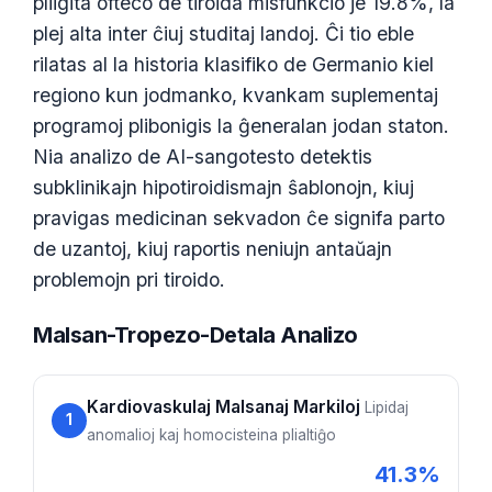
pliigita ofteco de tiroida misfunkcio je 19.8%, la
plej alta inter ĉiuj studitaj landoj. Ĉi tio eble
rilatas al la historia klasifiko de Germanio kiel
regiono kun jodmanko, kvankam suplementaj
programoj plibonigis la ĝeneralan jodan staton.
Nia analizo de AI-sangotesto detektis
subklinikajn hipotiroidismajn ŝablonojn, kiuj
pravigas medicinan sekvadon ĉe signifa parto
de uzantoj, kiuj raportis neniujn antaŭajn
problemojn pri tiroido.
Malsan-Tropezo-Detala Analizo
Kardiovaskulaj Malsanaj Markiloj
Lipidaj
1
anomalioj kaj homocisteina plialtiĝo
Norsk bokmål
41.3%
Ślōnskŏ gŏdka