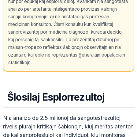
nur por edukaj kaj esploraj celoj. Kvankam nia sangotesta
analizo per artefarita inteligenteco provizas valorajn
sanajn komprenojn, ĝi ne anstataŭigas profesian
medicinan konsulton. Ĉiam konsultu kun kvalifikitaj
sanprovizantoj por medicina diagnozo, kuracaj decidoj
kaj personigitaj sankonsiloj. La prezentitaj datumoj pri
malsan-tropezo reflektas ŝablonojn observitajn en nia
uzantaro kaj eble ne reprezentas ĝeneralajn populaciajn
statistikojn.
Ŝlosilaj Esplorrezultoj
Nia analizo de 2.5 milionoj da sangotestrezultoj
rivelis plurajn kritikajn ŝablonojn, kiuj meritas atenton
de kaj sanprofesiuloj kaj individuoj, kiuj monitoras