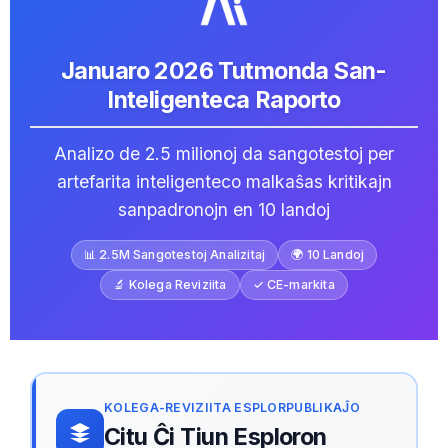
Januaro 2026 Tutmonda San-
Inteligenteca Raporto
Analizo de 2.5 milionoj da sangotestoj per
artefarita inteligenteco malkaŝas kritikajn
sanpadronojn en 10 landoj
📊 2.5M Sangotestoj Analizitaj
🌍 10 Landoj
🔬 Kolega Reviziita
✓ CE-markita
KOLEGA-REVIZIITA ESPLORPUBLIKAĴO
Citu Ĉi Tiun Esploron