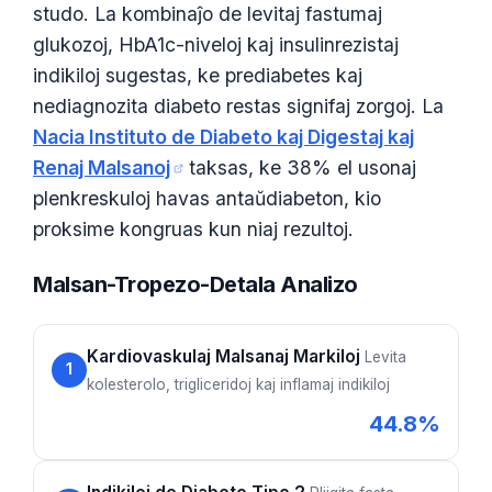
studo. La kombinaĵo de levitaj fastumaj
glukozoj, HbA1c-niveloj kaj insulinrezistaj
indikiloj sugestas, ke prediabetes kaj
nediagnozita diabeto restas signifaj zorgoj. La
Nacia Instituto de Diabeto kaj Digestaj kaj
Renaj Malsanoj
taksas, ke 38% el usonaj
plenkreskuloj havas antaŭdiabeton, kio
proksime kongruas kun niaj rezultoj.
Malsan-Tropezo-Detala Analizo
Kardiovaskulaj Malsanaj Markiloj
Levita
1
kolesterolo, trigliceridoj kaj inflamaj indikiloj
44.8%