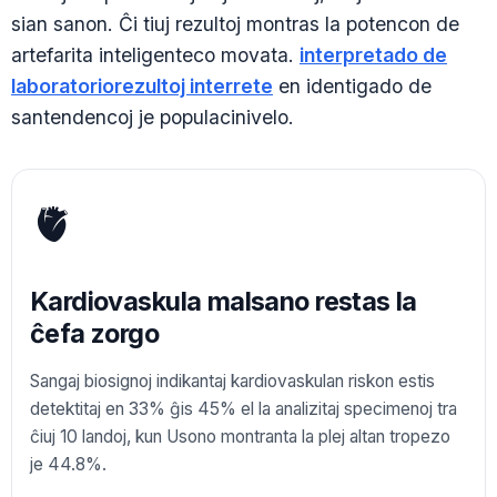
sian sanon. Ĉi tiuj rezultoj montras la potencon de
artefarita inteligenteco movata.
interpretado de
laboratoriorezultoj interrete
en identigado de
santendencoj je populacinivelo.
🫀
Kardiovaskula malsano restas la
ĉefa zorgo
Sangaj biosignoj indikantaj kardiovaskulan riskon estis
detektitaj en 33% ĝis 45% el la analizitaj specimenoj tra
ĉiuj 10 landoj, kun Usono montranta la plej altan tropezo
je 44.8%.