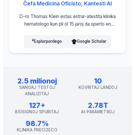
Ĉefa Medicina Oficisto, Kantesti AI
D-ro Thomas Klein estas estrar-atestita klinika
hematologo kun pli ol 15 jaroj da sperto en
laboratoriamedicino kaj AI-asistitaj diagnozoj. Kiel
Ĉefa Medicina Oficiro ĉe Kantesti AI, li gvidas la
Esplorpordego
Google Scholar
klinikan validigprocezon kaj kontrolas la medicinan
precizecon de la propra neŭrala reto. D-ro Klein
estas aligita al Istanbul Nisantasi University, Sekcio
de Hematologio, kaj publikigis vaste pri biomarkila
analizo kaj optimumigo de populaciospecifaj
2.5 milionoj
10
referencaj intervaloj.
SANGAJ TESTOJ
KOVRITAJ LANDOJ
ANALIZITAJ
127+
2.78T
BIOSIGNOJ SPURITAJ
AI-PARAMETROJ
98.7%
KLINIKA PRECIZECO