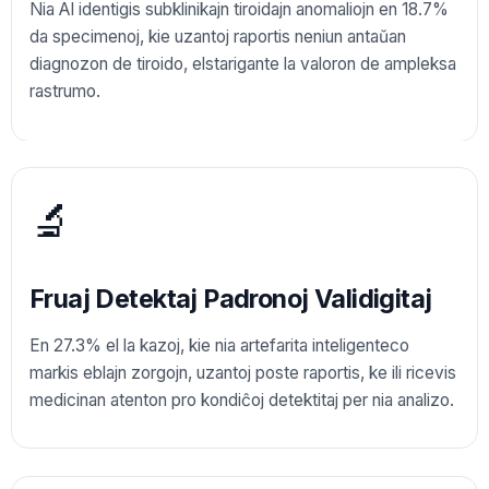
Nia AI identigis subklinikajn tiroidajn anomaliojn en 18.7%
da specimenoj, kie uzantoj raportis neniun antaŭan
diagnozon de tiroido, elstarigante la valoron de ampleksa
rastrumo.
🔬
Fruaj Detektaj Padronoj Validigitaj
En 27.3% el la kazoj, kie nia artefarita inteligenteco
markis eblajn zorgojn, uzantoj poste raportis, ke ili ricevis
medicinan atenton pro kondiĉoj detektitaj per nia analizo.