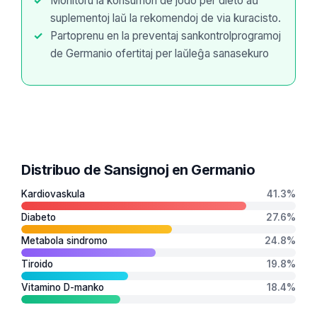
Monitoru la konsumon de jodo per dieto aŭ
O‘zbekcha
suplementoj laŭ la rekomendoj de via kuracisto.
Українська
Partoprenu en la preventaj sankontrolprogramoj
de Germanio ofertitaj per laŭleĝa sanasekuro
አማርኛ
Kiswahili
ភាសាខ្មែរ
ဗမာစာ
ไทย
Distribuo de Sansignoj en Germanio
Tagalog
Kardiovaskula
41.3%
Tiếng Việt
Diabeto
27.6%
Bahasa Melayu
Metabola sindromo
24.8%
മലയാളം
Tiroido
19.8%
ಕನ್ನಡ
Vitamino D-manko
18.4%
ગુજરાતી
தமிழ்