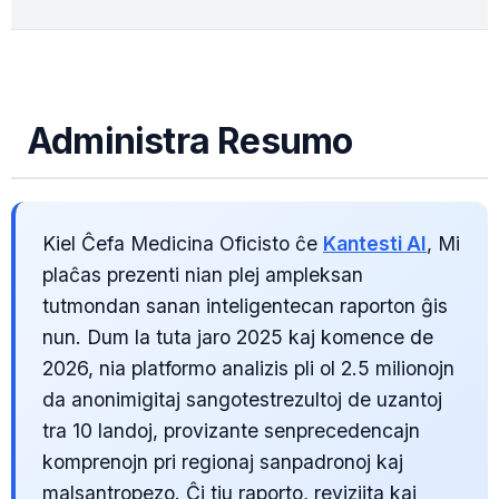
Administra Resumo
Kiel Ĉefa Medicina Oficisto ĉe
Kantesti AI
, Mi
plaĉas prezenti nian plej ampleksan
tutmondan sanan inteligentecan raporton ĝis
nun. Dum la tuta jaro 2025 kaj komence de
2026, nia platformo analizis pli ol 2.5 milionojn
da anonimigitaj sangotestrezultoj de uzantoj
tra 10 landoj, provizante senprecedencajn
komprenojn pri regionaj sanpadronoj kaj
malsantropezo. Ĉi tiu raporto, reviziita kaj