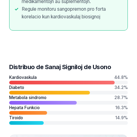
medikamentojn aŭ suplementojn.
Regule monitoru sangopremon pro forta
korelacio kun kardiovaskulaj biosignoj
Distribuo de Sanaj Signiloj de Usono
Kardiovaskula
44.8%
Diabeto
34.2%
Metabola sindromo
28.7%
Hepata Funkcio
16.3%
Tiroido
14.9%