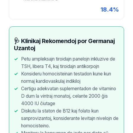
Euskara
18.4%
Македонски јазик
Latviešu valoda
Galego
অসমীয়া
🩺 Klinikaj Rekomendoj por Germanaj
Uzantoj
සිංහල
Petu ampleksajn tiroidajn panelojn inkluzive de
سنڌي
TSH, libera T4, kaj tiroidajn antikorpojn
پښتو
Konsideru homocisteinan testadon kune kun
normaj kardiovaskulaj indikiloj
Certigu adekvatan suplementadon de vitamino
Slovenčina
D dum la vintraj monatoj, celante 2000 ĝis
Hrvatski
4000 IU ĉiutage
Suomi
Diskutu la staton de B12 kaj folato kun
Қазақ тілі
sanprovizantoj, konsiderante levitajn nivelojn de
homocisteino.
Català