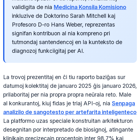
validigita de nia
Medicina Konsila Komisiono
inkluzive de Doktorino Sarah Mitchell kaj
Profesoro D-ro Hans Weber, reprezentas
signifan kontribuon al nia kompreno pri
tutmondaj santendencoj en la kunteksto de
diagnozoj funkciigitaj per AI.
La trovoj prezentitaj en ĉi tiu raporto baziĝas sur
datumoj kolektitaj de januaro 2025 ĝis januaro 2026,
prilaboritaj per nia propra propra neŭrala reto. Male
al konkurantoj, kiuj fidas je triaj API-oj, nia
Senpaga
analizilo de sangotesto per artefarita inteligenteco
La platformo uzas speciale konstruitan arkitekturon
desegnitan por interpretado de biosignoj, atingante
klinikajn precizecajn procentojn inter 98.7% kaj