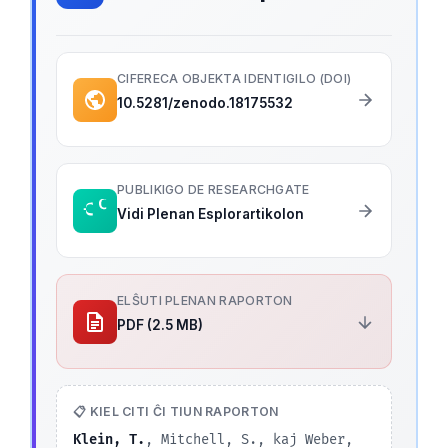
CIFERECA OBJEKTA IDENTIGILO (DOI)
10.5281/zenodo.18175532
PUBLIKIGO DE RESEARCHGATE
Vidi Plenan Esplorartikolon
ELŜUTI PLENAN RAPORTON
PDF (2.5 MB)
📋 KIEL CITI ĈI TIUN RAPORTON
Klein, T.
, Mitchell, S., kaj Weber,