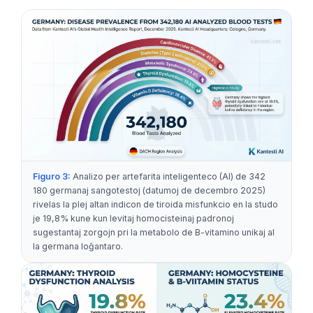
తెలుగు
मराठी
اردو
বাংলা
Shqip
Magyar
Slovenščina
Figuro 3:
Analizo per artefarita inteligenteco (AI) de 342
한국어
180 germanaj sangotestoj (datumoj de decembro 2025)
Polski
rivelas la plej altan indicon de tiroida misfunkcio en la studo
je 19,8% kune kun levitaj homocisteinaj padronoj
Lietuvių kalba
sugestantaj zorgojn pri la metabolo de B-vitamino unikaj al
la germana loĝantaro.
Русский
ქართული
Čeština