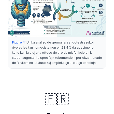
日本語
Eesti
Azərbaycan dili
Bosanski
Svenska
Figuro 4:
Unika analizo de germanaj sangotestrezultoj
Српски језик
rivelas levitan homocisteinon en 23.4% da specimenoj
kune kun la plej alta ofteco de tiroida misfunkcio en la
Íslenska
studo, sugestante specifajn rekomendojn por ekzamenado
Հայերեն
de B-vitamino-statuso kaj ampleksajn tiroidajn panelojn.
Bahasa Indonesia
हिन्दी
Nederlands
🇫🇷
Dansk
Български
فارسی