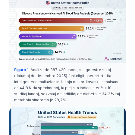
Figuro 1:
Analizo de 387 420 usonaj sangotestrezultoj
(datumoj de decembro 2025) funkciigita per artefarita
inteligenteco malkaŝas indikilojn de kardiovaskula malsano
en 44,8% da specimenoj, la plej alta indico inter ĉiuj 10
studitaj landoj, sekvataj de indikiloj de diabeto je 34,2% kaj
metabola sindromo je 28,7%.