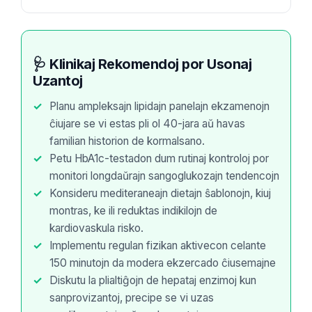
🩺 Klinikaj Rekomendoj por Usonaj
Uzantoj
Planu ampleksajn lipidajn panelajn ekzamenojn
ĉiujare se vi estas pli ol 40-jara aŭ havas
familian historion de kormalsano.
Petu HbA1c-testadon dum rutinaj kontroloj por
monitori longdaŭrajn sangoglukozajn tendencojn
Konsideru mediteraneajn dietajn ŝablonojn, kiuj
montras, ke ili reduktas indikilojn de
kardiovaskula risko.
Implementu regulan fizikan aktivecon celante
150 minutojn da modera ekzercado ĉiusemajne
Diskutu la plialtiĝojn de hepataj enzimoj kun
sanprovizantoj, precipe se vi uzas