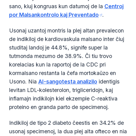
sano, kiuj kongruas kun datumoj de la
Centroj
por Malsankontrolo kaj Preventado
.
Usonaj uzantoj montris la plej altan prevalecon
de indikiloj de kardiovaskula malsano inter ĉiuj
studitaj landoj je 44.8%, signife super la
tutmonda mezumo de 38.9%. Ĉi tiu trovo
korelacias kun la raportoj de la CDC pri
kormalsano restanta la ĉefa mortokaŭzo en
Usono. Nia
AI-sangotesta analizilo
identigis
levitan LDL-kolesterolon, trigliceridojn, kaj
inflamajn indikilojn kiel ekzemple C-reaktiva
proteino en granda parto de specimenoj.
Indikiloj de tipo 2 diabeto ĉeestis en 34.2% de
usonaj specimenoj, la dua plej alta ofteco en nia