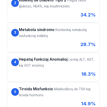
Indikiloj de Diabeto Tipo 2
Pliigita fasta
2
glukozo, HbA1c, kaj insulinrezisto
34.2%
Metabola sindromo
Kombinitaj metabolaj
3
misfunkciaj indikiloj
28.7%
Hepataj Funkciaj Anomalioj
Levitaj ALT, AST,
4
kaj GGT enzimoj
16.3%
Tiroida Misfunkcio
Malekvilibroj de TSH kaj
5
tiroida hormono
14.9%