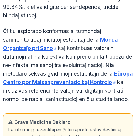
99.84%, kiel validigite per sendependaj trioble
blindaj studoj.
Ĉi tiu esplorado konformas al tutmondaj
sanmonitoradaj iniciatoj establitaj de la
Monda
Organizaĵo pri Sano
kaj kontribuas valorajn
datumojn al nia kolektiva kompreno pri la tropezo de
ne-infektaj malsanoj tra evoluintaj nacioj. Nia
metodaro sekvas gvidliniojn establitajn de la
Eŭropa
Centro por Malsanpreventado kaj Kontrolo
kaj
inkluzivas referencintervalojn validigitajn kontraŭ
normoj de naciaj saninstitucioj en ĉiu studita lando.
⚠️ Grava Medicina Deklaro
La informoj prezentitaj en ĉi tiu raporto estas destinitaj