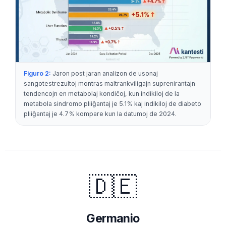
Figuro 2:
Jaron post jaran analizon de usonaj
sangotestrezultoj montras maltrankviligajn suprenirantajn
tendencojn en metabolaj kondiĉoj, kun indikiloj de la
metabola sindromo pliiĝantaj je 5.1% kaj indikiloj de diabeto
pliiĝantaj je 4.7% kompare kun la datumoj de 2024.
🇩🇪
Germanio