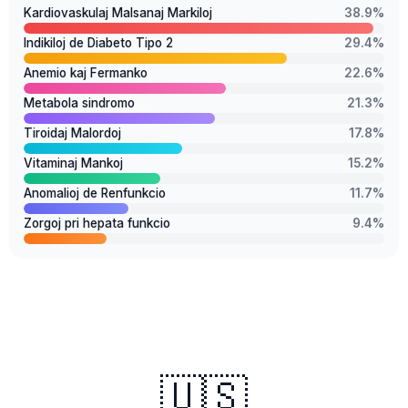
Kardiovaskulaj Malsanaj Markiloj
38.9%
Indikiloj de Diabeto Tipo 2
29.4%
Anemio kaj Fermanko
22.6%
Metabola sindromo
21.3%
Tiroidaj Malordoj
17.8%
Vitaminaj Mankoj
15.2%
Anomalioj de Renfunkcio
11.7%
Zorgoj pri hepata funkcio
9.4%
🇺🇸