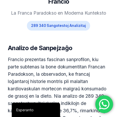
Francio
简体中文
La Franca Paradokso en Moderna Kunteksto
Română
Türkçe
289 340 Sangotestoj Analizitaj
Ελληνικά
Português
Analizo de Sanpejzaĝo
Español
Italiano
Francio prezentas fascinan sanprofilon, kiu
parte subtenas la bone dokumentitan Francan
עִבְרִית
Paradokson, la observadon, ke francaj
Français
loĝantaroj historie montris pli malaltan
العربية
kardiovaskulan mortecon malgraŭ konsumado
Deutsch
de grasoj en la dieto. Nia analizo de 289 340
English
sangotestrezultoj rivelas indikilojn de
Esperanto
kardiovaskula malsano je 36,7%, rimarkinde pli