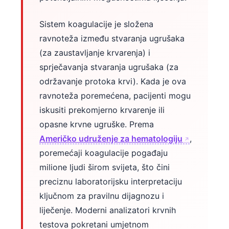
Sistem koagulacije je složena
ravnoteža između stvaranja ugrušaka
(za zaustavljanje krvarenja) i
sprječavanja stvaranja ugrušaka (za
održavanje protoka krvi). Kada je ova
ravnoteža poremećena, pacijenti mogu
iskusiti prekomjerno krvarenje ili
opasne krvne ugruške. Prema
Američko udruženje za hematologiju
,
poremećaji koagulacije pogađaju
milione ljudi širom svijeta, što čini
preciznu laboratorijsku interpretaciju
ključnom za pravilnu dijagnozu i
liječenje. Moderni analizatori krvnih
testova pokretani umjetnom