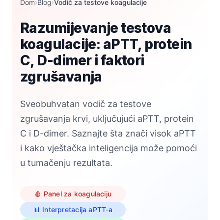
Dom
›
Blog
›
Vodič za testove koagulacije
Razumijevanje testova
koagulacije: aPTT, protein
C, D-dimer i faktori
zgrušavanja
Sveobuhvatan vodič za testove
zgrušavanja krvi, uključujući aPTT, protein
C i D-dimer. Saznajte šta znači visok aPTT
i kako vještačka inteligencija može pomoći
u tumačenju rezultata.
🩸 Panel za koagulaciju
📊 Interpretacija aPTT-a