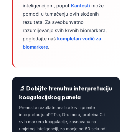
inteligencijom, poput
Kantesti
može
pomoći u tumačenju ovih složenih
rezultata. Za sveobuhvatno
razumijevanje svih krvnih biomarkera,
pogledajte naš
kompletan vodič za
biomarkere
.
🔬 Dobijte trenutnu interpretaciju
koagulacijskog panela
Prenesite rezultate analize krvi i primite
interpretaciju aPTT-a, D-dimera, proteina C i
svih markera koagulacije, zasnovanu na
umjetnoj inteligenciji, za manje od 60 sekundi.