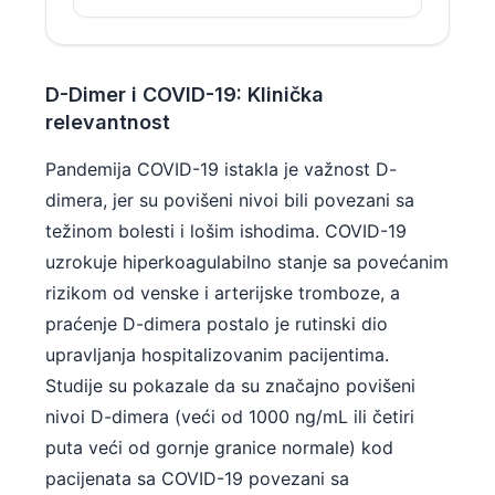
Català
O‘zbekcha
Українська
D-Dimer i COVID-19: Klinička
relevantnost
አማርኛ
Kiswahili
Pandemija COVID-19 istakla je važnost D-
dimera, jer su povišeni nivoi bili povezani sa
ភាសាខ្មែរ
težinom bolesti i lošim ishodima. COVID-19
ဗမာစာ
uzrokuje hiperkoagulabilno stanje sa povećanim
ไทย
rizikom od venske i arterijske tromboze, a
Tagalog
praćenje D-dimera postalo je rutinski dio
Tiếng Việt
upravljanja hospitalizovanim pacijentima.
Bahasa Melayu
Studije su pokazale da su značajno povišeni
nivoi D-dimera (veći od 1000 ng/mL ili četiri
മലയാളം
puta veći od gornje granice normale) kod
ಕನ್ನಡ
pacijenata sa COVID-19 povezani sa
ગુજરાતી