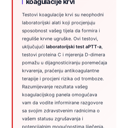
koagulacije krvi
Testovi koagulacije krvi su neophodni
laboratorijski alati koji procjenjuju
sposobnost vašeg tijela da formira i
reguliše krvne ugruške. Ovi testovi,
uključujući
laboratorijski test aPTT-a
,
testovi proteina C i mjerenja D-dimera
pomažu u dijagnosticiranju poremećaja
krvarenja, praćenju antikoagulantne
terapije i procjeni rizika od tromboze.
Razumijevanje rezultata vašeg
koagulacijskog panela omogućava
vam da vodite informirane razgovore
sa svojim zdravstvenim radnicima o
vašem statusu zgrušavanja i
potencijalnim mogućnostima liječenja.