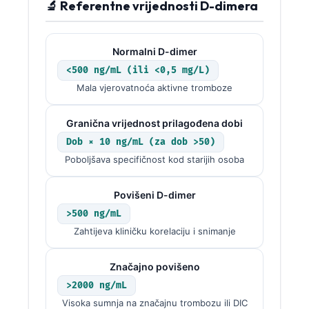
Gàidhlig
🔬 Referentne vrijednosti D-dimera
Euskara
Македонски јазик
Normalni D-dimer
Latviešu valoda
<500 ng/mL (ili <0,5 mg/L)
Mala vjerovatnoća aktivne tromboze
Galego
অসমীয়া
Granična vrijednost prilagođena dobi
සිංහල
Dob × 10 ng/mL (za dob >50)
Poboljšava specifičnost kod starijih osoba
سنڌي
پښتو
Povišeni D-dimer
>500 ng/mL
Slovenčina
Zahtijeva kliničku korelaciju i snimanje
Hrvatski
Značajno povišeno
Suomi
>2000 ng/mL
Қазақ тілі
Visoka sumnja na značajnu trombozu ili DIC