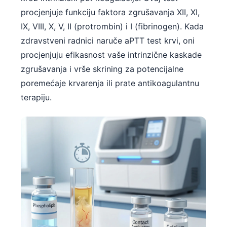
procjenjuje funkciju faktora zgrušavanja XII, XI,
IX, VIII, X, V, II (protrombin) i I (fibrinogen). Kada
zdravstveni radnici naruče aPTT test krvi, oni
procjenjuju efikasnost vaše intrinzične kaskade
zgrušavanja i vrše skrining za potencijalne
poremećaje krvarenja ili prate antikoagulantnu
terapiju.