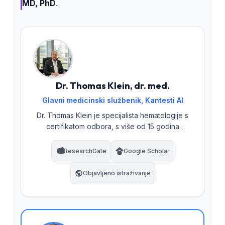
MD, PhD
.
Dr. Thomas Klein, dr. med.
Glavni medicinski službenik, Kantesti AI
Dr. Thomas Klein je specijalista hematologije s
certifikatom odbora, s više od 15 godina
iskustva u laboratorijskoj medicini i dijagnostici
uz pomoć AI. Kao glavni medicinski direktor u
ResearchGate
Google Scholar
Kantesti AI, vodi procese kliničke validacije i
nadzire medicinsku tačnost vlasničke
Objavljeno istraživanje
neuronske mreže. Dr. Klein je opsežno
objavljivao radove o analizi biomarkera i
interpretaciji koagulacije na teme iz
laboratorijske medicine.