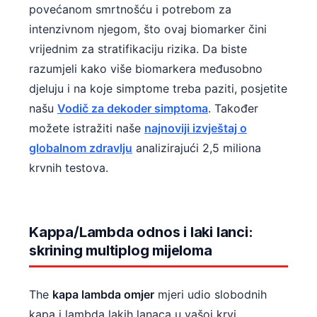
povećanom smrtnošću i potrebom za
தமிழ்
intenzivnom njegom, što ovaj biomarker čini
తెలుగు
vrijednim za stratifikaciju rizika. Da biste
मराठी
razumjeli kako više biomarkera međusobno
djeluju i na koje simptome treba paziti, posjetite
اردو
našu
Vodič za dekoder simptoma
. Također
বাংলা
možete istražiti naše
najnoviji izvještaj o
Shqip
globalnom zdravlju
analizirajući 2,5 miliona
Magyar
krvnih testova.
Slovenščina
한국어
Kappa/Lambda odnos i laki lanci:
Polski
skrining multiplog mijeloma
Lietuvių kalba
Русский
The
kapa lambda omjer
mjeri udio slobodnih
ქართული
kapa i lambda lakih lanaca u vašoj krvi,