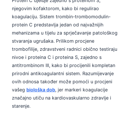
Protein C djeluje zajedno s proteinom S,
njegovim kofaktorom, kako bi regulirao
koagulaciju. Sistem trombin-trombomodulin-
protein C predstavlja jedan od najvažnijih
mehanizama u tijelu za sprječavanje patološkog
stvaranja ugrušaka. Prilikom procjene
trombofilije, zdravstveni radnici obično testiraju
nivoe i proteina C i proteina S, zajedno s
antitrombinom III, kako bi procijenili kompletan
prirodni antikoagulantni sistem. Razumijevanje
ovih odnosa također može pomoći u procjeni
vašeg
biološka dob
, jer markeri koagulacije
značajno utiču na kardiovaskularno zdravlje i
starenje.