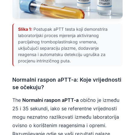
Slika 1:
Postupak aPTT testa koji demonstrira
laboratorijski proces mjerenja aktiviranog
parcijalnog tromboplastinskog vremena,
uključujući separaciju plazme, dodavanje
reagensa i automatsku detekciju ugruška za
procjenu intrinzičnog puta.
Normalni raspon aPTT-a: Koje vrijednosti
se očekuju?
The
Normalni raspon aPTT-a
obično je između
25 i 35 sekundi, iako se referentne vrijednosti
mogu neznatno razlikovati između laboratorija
ovisno o korištenim reagensima i opremi.
Razumijevanje gdje se vaši rezultati nalaze