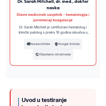
Dr. Sarah Mitchell, dr. med., doktor
nauka
Glavni medicinski savjetnik - hematologija i
poremećaji koagulacije
Dr. Sarah Mitchell je certificirani hematolog i
klinički patolog s preko 16 godina iskustva u
dijagnostici poremećaja koagulacije i
tromboze. Doktorirala je hemostazu i objavila je
ResearchGate
Google Scholar
opsežne radove o mehanizmima zgrušavanja
krvi, antikoagulacijskoj terapiji i laboratorijskoj
Objavljeno istraživanje
procjeni statusa koagulacije. Kao članica
Medicinskog savjetodavnog odbora Kantesti
AI, osigurava da sav sadržaj interpretacije
koagulacije ispunjava stroge kliničke
standarde.
Uvod u testiranje