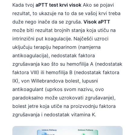
Kada tvoj
aPTT test krvi visok
Ako se pojavi
rezultat, to ukazuje na to da se vašoj krvi treba
duže nego inače da se zgruša.
Visok aPTT
može biti rezultat brojnih stanja koja utiču na
intrinzični put koagulacije. Najčešći uzroci
uključuju terapiju heparinom (namjerna
antikoagulacija), nedostatak faktora
zgrušavanja kao što su hemofilija A (nedostatak
faktora VIII) ili hemofilija B (nedostatak faktora
IX), von Willebrandova bolest, lupusni
antikoagulant (uprkos svom nazivu, ovo
paradoksalno može uzrokovati zgrušavanje),
bolest jetre koja utiče na proizvodnju faktora
zgrušavanja i nedostatak vitamina K.