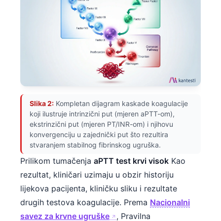
Slika 2:
Kompletan dijagram kaskade koagulacije
koji ilustruje intrinzični put (mjeren aPTT-om),
ekstrinzični put (mjeren PT/INR-om) i njihovu
konvergenciju u zajednički put što rezultira
stvaranjem stabilnog fibrinskog ugruška.
Prilikom tumačenja
aPTT test krvi visok
Kao
rezultat, kliničari uzimaju u obzir historiju
lijekova pacijenta, kliničku sliku i rezultate
drugih testova koagulacije. Prema
Nacionalni
savez za krvne ugruške
, Pravilna