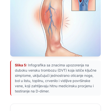
Frysk
Esperanto
Беларуская мова
Татар теле
Кыргызча
ئۇيغۇرچە
Cebuano
Basa Jawa
Slika 5:
Infografika sa znacima upozorenja na
duboku vensku trombozu (DVT) koja ističe ključne
ພາສາລາວ
simptome, uključujući jednostrano oticanje noge,
Монгол
bol u listu, toplinu, crvenilo i vidljive površinske
vene, koji zahtijevaju hitnu medicinsku procjenu i
Afrikaans
testiranje na D-dimer.
العربية المغربية
Occitan