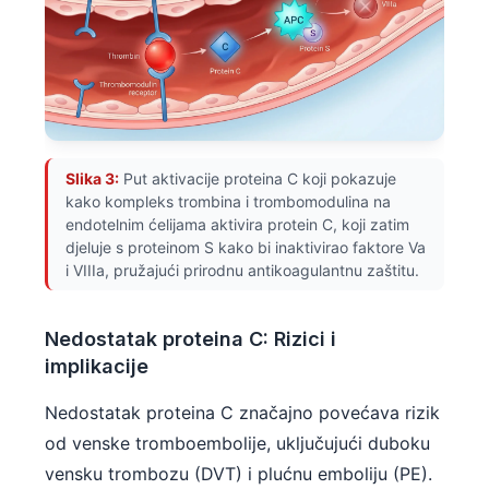
Slika 3:
Put aktivacije proteina C koji pokazuje
kako kompleks trombina i trombomodulina na
endotelnim ćelijama aktivira protein C, koji zatim
djeluje s proteinom S kako bi inaktivirao faktore Va
i VIIIa, pružajući prirodnu antikoagulantnu zaštitu.
Nedostatak proteina C: Rizici i
implikacije
Nedostatak proteina C značajno povećava rizik
od venske tromboembolije, uključujući duboku
vensku trombozu (DVT) i plućnu emboliju (PE).