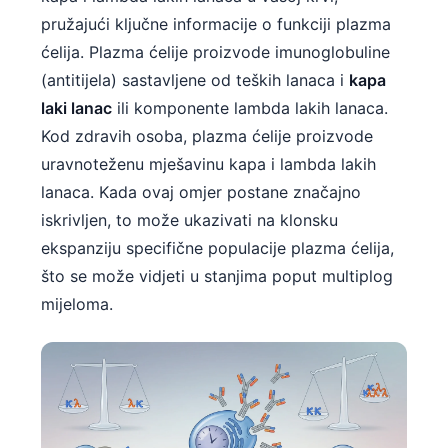
Čeština
pružajući ključne informacije o funkciji plazma
日本語
ćelija. Plazma ćelije proizvode imunoglobuline
Eesti
(antitijela) sastavljene od teških lanaca i
kapa
laki lanac
ili komponente lambda lakih lanaca.
Azərbaycan dili
Kod zdravih osoba, plazma ćelije proizvode
Svenska
uravnoteženu mješavinu kapa i lambda lakih
Српски језик
lanaca. Kada ovaj omjer postane značajno
Íslenska
iskrivljen, to može ukazivati na klonsku
Հայերեն
ekspanziju specifične populacije plazma ćelija,
Bahasa Indonesia
što se može vidjeti u stanjima poput multiplog
mijeloma.
हिन्दी
Nederlands
Dansk
Български
فارسی