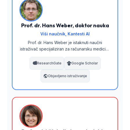
Prof. dr. Hans Weber, doktor nauka
Viši naučnik, Kantesti AI
Prof. dr. Hans Weber je istaknuti naučni
istraživač specijaliziran za računarsku medicinu
i dijagnostiku vođenu umjetnom inteligencijom.
Sa doktoratom iz bioinformatike i preko 20
ResearchGate
Google Scholar
godina iskustva u analizi medicinskih podataka,
vodi tim za razvoj algoritama u Kantesti AI.
Objavljeno istraživanje
Njegovo istraživanje fokusira se na arhitekture
neuronskih mreža za sisteme za podršku
kliničkom odlučivanju i objavljeno je u vodećim
časopisima računarske biologije.