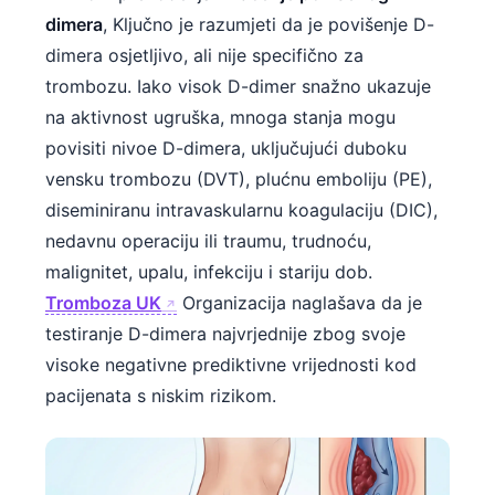
dimera
, Ključno je razumjeti da je povišenje D-
dimera osjetljivo, ali nije specifično za
trombozu. Iako visok D-dimer snažno ukazuje
na aktivnost ugruška, mnoga stanja mogu
povisiti nivoe D-dimera, uključujući duboku
vensku trombozu (DVT), plućnu emboliju (PE),
diseminiranu intravaskularnu koagulaciju (DIC),
nedavnu operaciju ili traumu, trudnoću,
malignitet, upalu, infekciju i stariju dob.
Tromboza UK
Organizacija naglašava da je
testiranje D-dimera najvrjednije zbog svoje
visoke negativne prediktivne vrijednosti kod
pacijenata s niskim rizikom.
Norsk bokmål
Ślōnskŏ gŏdka