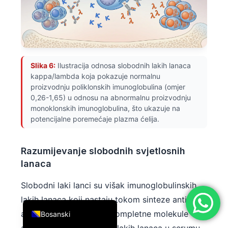
简体中文
Română
Türkçe
Ελληνικά
Slika 6:
Ilustracija odnosa slobodnih lakih lanaca
kappa/lambda koja pokazuje normalnu
Português
proizvodnju poliklonskih imunoglobulina (omjer
Español
0,26-1,65) u odnosu na abnormalnu proizvodnju
monoklonskih imunoglobulina, što ukazuje na
Italiano
potencijalne poremećaje plazma ćelija.
עִבְרִית
Français
Razumijevanje slobodnih svjetlosnih
lanaca
العربية
Deutsch
Slobodni laki lanci su višak imunoglobulinskih
English
lakih lanaca koji nastaju tokom sinteze antitijela,
a koji se ne ugrađuju u kompletne molekule
Bosanski
antitijela. Test slobodnih lakih lanaca u serumu