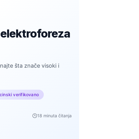
elektroforeza
ajte šta znače visoki i
inski verifikovano
18 minuta čitanja