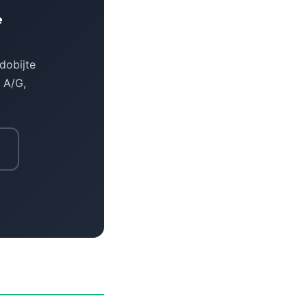
e
dobijte
 A/G,