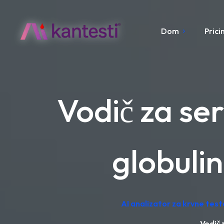
Dom
Prici
Vodič za se
globuli
AI analizator za krvne tes
Vodič 