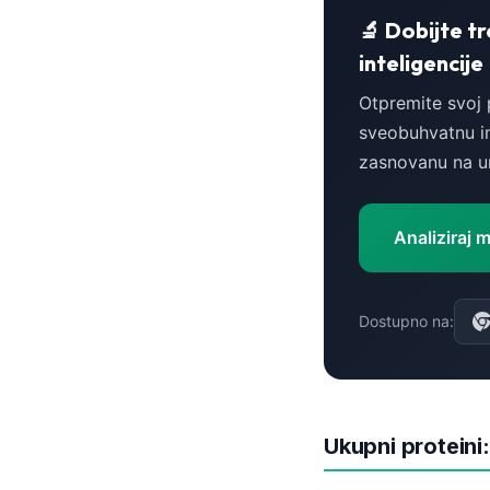
🔬 Dobijte t
தமிழ்
inteligencije
తెలుగు
Otpremite svoj 
मराठी
sveobuhvatnu in
اردو
zasnovanu na um
বাংলা
Shqip
Analiziraj 
Magyar
Slovenščina
한국어
Dostupno na:
Polski
Lietuvių kalba
Русский
Ukupni proteini
ქართული