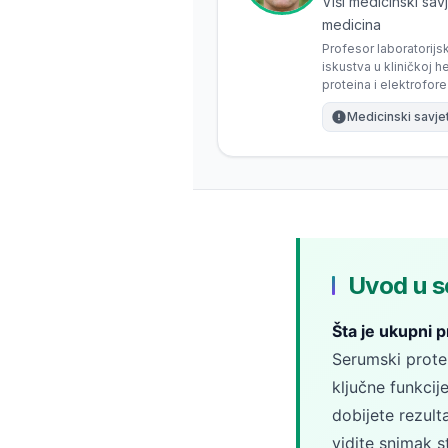
Gàidhlig
Viši medicinski savj
medicina
Euskara
Profesor laboratorij
Македонски јазик
iskustva u kliničkoj h
proteina i elektrofor
Latviešu valoda
Medicinski savje
Galego
অসমীয়া
සිංහල
سنڌي
پښتو
Uvod u s
Šta je ukupni 
Slovenčina
Serumski protei
Hrvatski
ključne funkcij
Suomi
dobijete rezult
Қазақ тілі
vidite snimak s