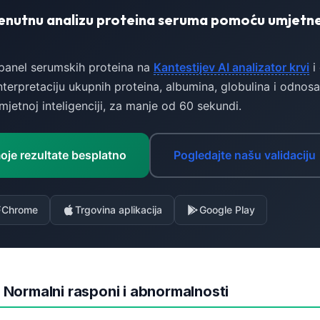
renutnu analizu proteina seruma pomoću umjetn
panel serumskih proteina na
Kantestijev AI analizator krvi
i 
terpretaciju ukupnih proteina, albumina, globulina i odnosa
jetnoj inteligenciji, za manje od 60 sekundi.
moje rezultate besplatno
Pogledajte našu validaciju
Chrome
Trgovina aplikacija
Google Play
: Normalni rasponi i abnormalnosti