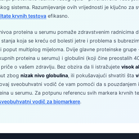
kog sistema. Razumijevanje ovih vrijednosti je ključno za 
ultate krvnih testova
efikasno.
nivoa proteina u serumu pomaže zdravstvenim radnicima d
u stanja koja se kreću od bolesti jetre i problema s bubrezi
vi poput multiplog mijeloma. Dvije glavne proteinske grupe 
upnih proteina u serumu) i globulini (koji čine preostalih 
e priče o vašem zdravlju. Bez obzira da li istražujete
visok a
inut zbog
nizak nivo globulina
, ili pokušavajući shvatiti šta
v
ovaj sveobuhvatni vodič će vam pomoći da s pouzdanjem in
teina u serumu. Za potpunu referencu svih markera krvnih t
sveobuhvatni vodič za biomarkere
.