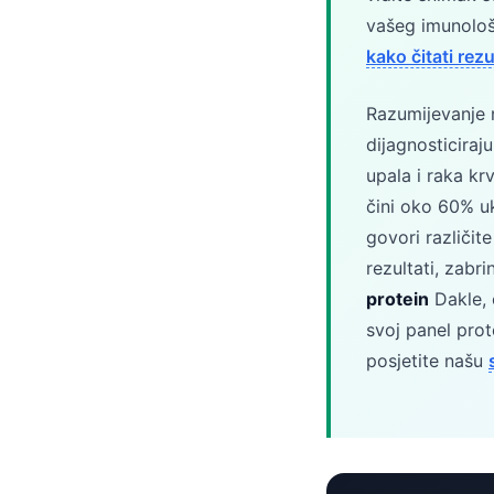
Català
vašeg imunološ
O‘zbekcha
kako čitati rez
Українська
Razumijevanje 
አማርኛ
dijagnosticiraj
Kiswahili
upala i raka kr
ភាសាខ្មែរ
čini oko 60% uk
ဗမာစာ
govori različit
rezultati, zabr
ไทย
protein
Dakle, 
Tagalog
svoj panel pro
Tiếng Việt
posjetite našu
Bahasa Melayu
മലയാളം
ಕನ್ನಡ
ગુજરાતી