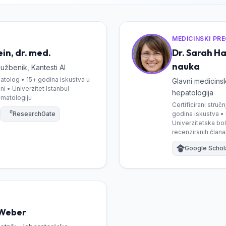
MEDICINSKI PR
in, dr. med.
Dr. Sarah Ha
nauka
lužbenik, Kantesti AI
matolog • 15+ godina iskustva u
Glavni medicinski
ni • Univerzitet Istanbul
hepatologija
ematologiju
Certificirani struč
ResearchGate
godina iskustva • 
Univerzitetska bo
recenziranih član
Google Schol
 Weber