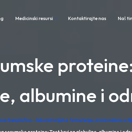
ng
Medicinski resursi
Kontaktirajte nas
Naš ti
rumske proteine: 
ne, albumine i o
tove besplatno – laboratorijsko tumačenje, proizvedeno u 
za serumske proteine: Test krvi za globuline, albumine i od