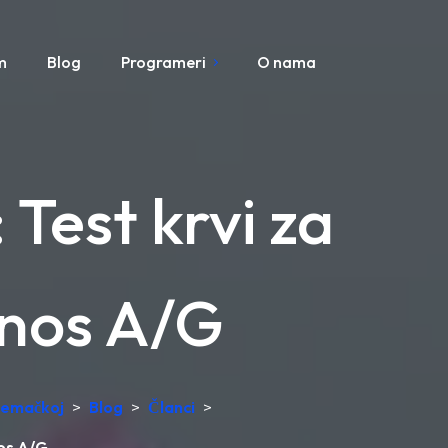
m
Blog
Programeri
O nama
Test krvi za
dnos A/G
Njemačkoj
>
Blog
>
Članci
>
nos A/G