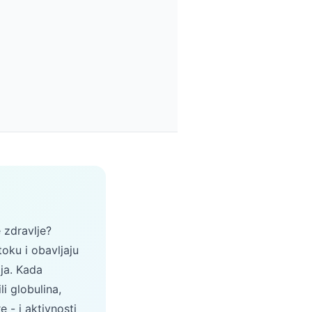
 zdravlje?
toku i obavljaju
ija. Kada
li globulina,
e - i aktivnosti