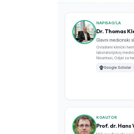
Frysk
Esperanto
NAPISAO/LA
Беларуская мова
Dr. Thomas Kle
Татар теле
Glavni medicinski s
Кыргызча
Ovlašteni klinički he
laboratorijskoj medici
ئۇيغۇرچە
Nisantasi, Odjel za h
Cebuano
Google Scholar
Basa Jawa
ພາສາລາວ
Монгол
Afrikaans
العربية المغربية
KOAUTOR
Occitan
Prof. dr. Hans