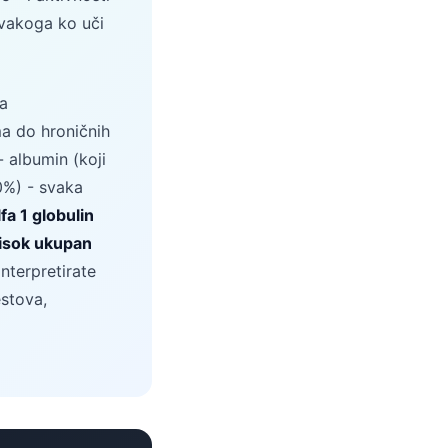
svakoga ko uči
a
ma do hroničnih
- albumin (koji
40%) - svaka
lfa 1 globulin
isok ukupan
terpretirate
estova,