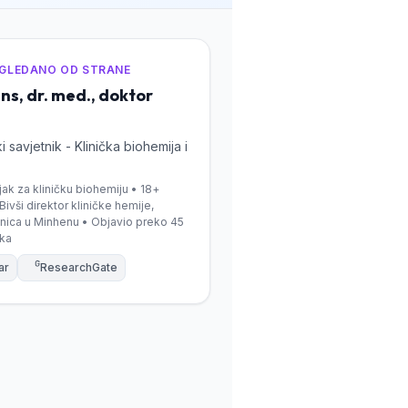
EGLEDANO OD STRANE
ns, dr. med., doktor
 savjetnik - Klinička biohemija i
njak za kliničku biohemiju • 18+
Bivši direktor kliničke hemije,
lnica u Minhenu • Objavio preko 45
aka
ar
ResearchGate