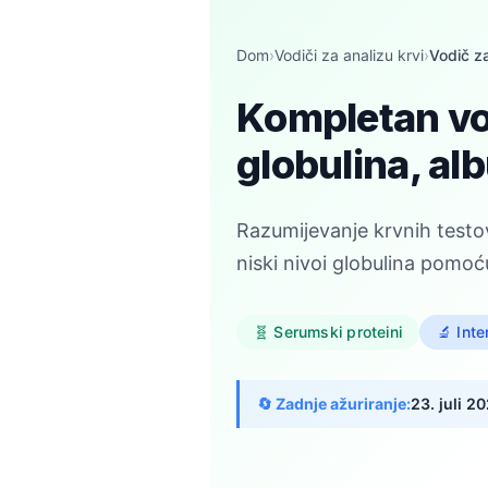
Dom
›
Vodiči za analizu krvi
›
Vodič za
Kompletan vod
globulina, al
Razumijevanje krvnih testov
niski nivoi globulina pomoću
🧬 Serumski proteini
🔬 Inte
🔄 Zadnje ažuriranje:
23. juli 2
Norsk bokmål
Ślōnskŏ gŏdka