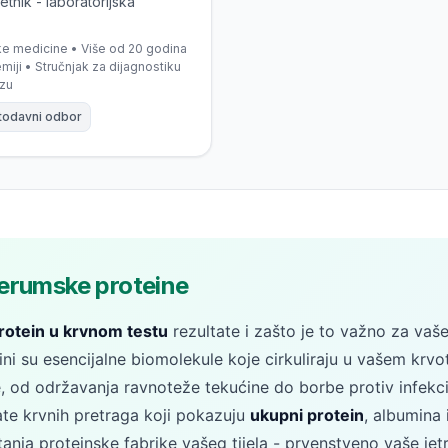
etnik - laboratorijska
ske medicine • Više od 20 godina
emiji • Stručnjak za dijagnostiku
ezu
todavni odbor
erumske proteine
protein u krvnom testu
rezultate i zašto je to važno za vaše
ni su esencijalne biomolekule koje cirkuliraju u vašem krvo
e, od održavanja ravnoteže tekućine do borbe protiv infekc
ate krvnih pretraga koji pokazuju
ukupni protein
, albumina i
tanja proteinske fabrike vašeg tijela - prvenstveno vaše jetr