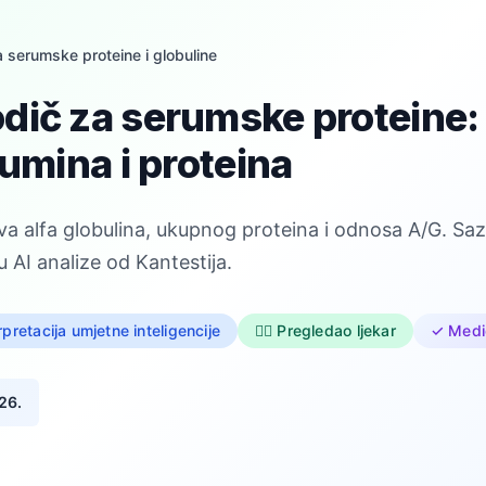
 serumske proteine i globuline
ič za serumske proteine: 
bumina i proteina
a alfa globulina, ukupnog proteina i odnosa A/G. Sazn
 AI analize od Kantestija.
rpretacija umjetne inteligencije
👨‍⚕️ Pregledao ljekar
✓ Medic
026.