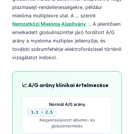
Català
plazmasejt-rendellenességekre, például
O‘zbekcha
mielóma multiplexre utal. A ... szerint
Nemzetközi Mielóma Alapítvány
, A jelentősen
Українська
emelkedett globulinszinttel járó fordított A/G
አማርኛ
arány a myeloma multiplex jellemzője, és
Kiswahili
további szérumfehérje-elektroforézissel történő
ភាសាខ្មែរ
vizsgálatot indokol.
ဗမာစာ
ไทย
Tagalog
📈 A/G arány klinikai értelmezése
Tiếng Việt
Bahasa Melayu
Normál A/G arány
1.1 - 2.5
മലയാളം
Kiegyensúlyozott albumin- és
ಕನ್ನಡ
globulintermelés
ગુજરાતી