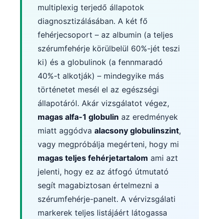
multiplexig terjedő állapotok
diagnosztizálásában. A két fő
fehérjecsoport – az albumin (a teljes
szérumfehérje körülbelül 60%-jét teszi
ki) és a globulinok (a fennmaradó
40%-t alkotják) – mindegyike más
történetet mesél el az egészségi
állapotáról. Akár vizsgálatot végez,
magas alfa-1 globulin
az eredmények
miatt aggódva
alacsony globulinszint
,
vagy megpróbálja megérteni, hogy mi
magas teljes fehérjetartalom
ami azt
jelenti, hogy ez az átfogó útmutató
segít magabiztosan értelmezni a
szérumfehérje-panelt. A vérvizsgálati
markerek teljes listájáért látogassa