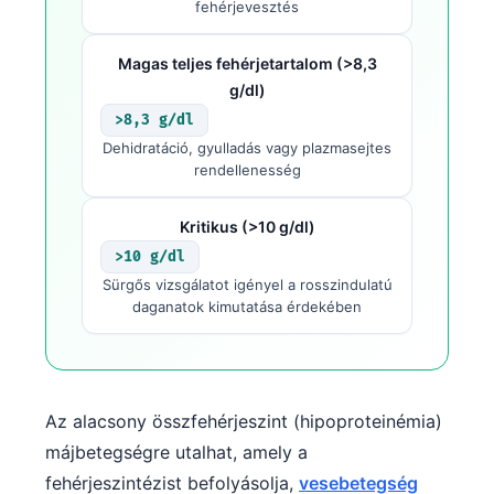
fehérjevesztés
Magas teljes fehérjetartalom (>8,3
g/dl)
>8,3 g/dl
Dehidratáció, gyulladás vagy plazmasejtes
rendellenesség
Kritikus (>10 g/dl)
>10 g/dl
Sürgős vizsgálatot igényel a rosszindulatú
daganatok kimutatása érdekében
Az alacsony összfehérjeszint (hipoproteinémia)
májbetegségre utalhat, amely a
fehérjeszintézist befolyásolja,
vesebetegség