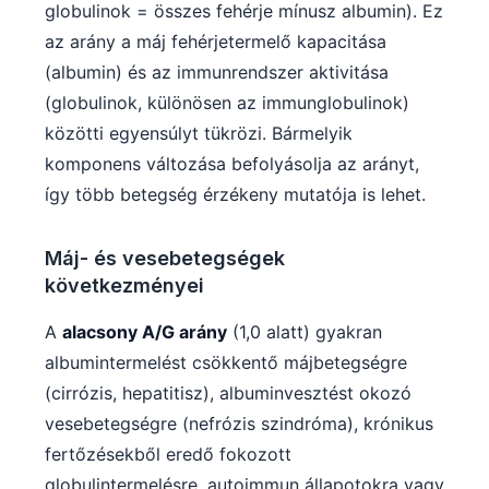
Gàidhlig
globulinok = összes fehérje mínusz albumin). Ez
Euskara
az arány a máj fehérjetermelő kapacitása
(albumin) és az immunrendszer aktivitása
Македонски јазик
(globulinok, különösen az immunglobulinok)
Latviešu valoda
közötti egyensúlyt tükrözi. Bármelyik
Galego
komponens változása befolyásolja az arányt,
অসমীয়া
így több betegség érzékeny mutatója is lehet.
සිංහල
سنڌي
Máj- és vesebetegségek
következményei
پښتو
A
alacsony A/G arány
(1,0 alatt) gyakran
albumintermelést csökkentő májbetegségre
Slovenčina
(cirrózis, hepatitisz), albuminvesztést okozó
Hrvatski
vesebetegségre (nefrózis szindróma), krónikus
Suomi
fertőzésekből eredő fokozott
Қазақ тілі
globulintermelésre, autoimmun állapotokra vagy