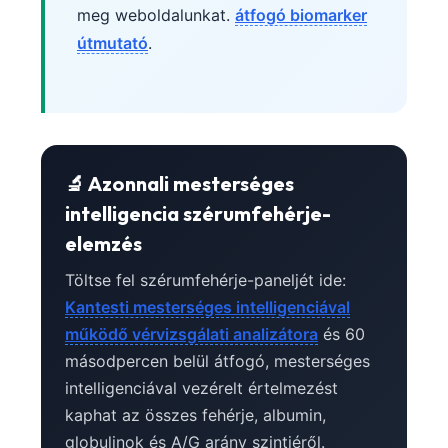
meg weboldalunkat.
átfogó biomarker
útmutató
.
🔬 Azonnali mesterséges
intelligencia szérumfehérje-
elemzés
Töltse fel szérumfehérje-paneljét ide:
Kantesti mesterséges intelligenciával
működő vérvizsgálati analizátora
és 60
másodpercen belül átfogó, mesterséges
intelligenciával vezérelt értelmezést
kaphat az összes fehérje, albumin,
globulinok és A/G arány szintjéről.