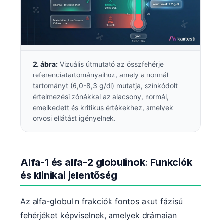
2. ábra:
Vizuális útmutató az összfehérje
referenciatartományaihoz, amely a normál
tartományt (6,0-8,3 g/dl) mutatja, színkódolt
értelmezési zónákkal az alacsony, normál,
emelkedett és kritikus értékekhez, amelyek
orvosi ellátást igényelnek.
Alfa-1 és alfa-2 globulinok: Funkciók
és klinikai jelentőség
Az alfa-globulin frakciók fontos akut fázisú
fehérjéket képviselnek, amelyek drámaian