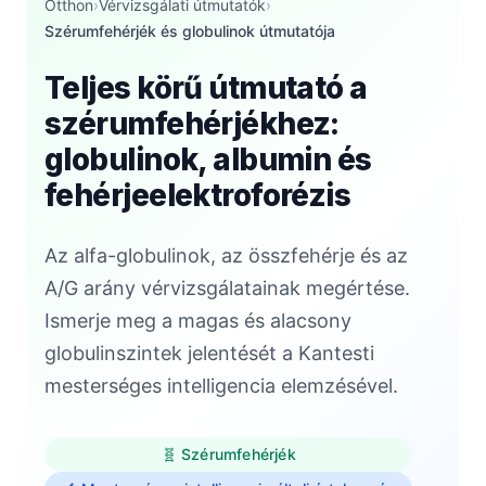
Otthon
›
Vérvizsgálati útmutatók
›
Szérumfehérjék és globulinok útmutatója
Teljes körű útmutató a
szérumfehérjékhez:
globulinok, albumin és
fehérjeelektroforézis
Az alfa-globulinok, az összfehérje és az
A/G arány vérvizsgálatainak megértése.
Ismerje meg a magas és alacsony
globulinszintek jelentését a Kantesti
mesterséges intelligencia elemzésével.
🧬 Szérumfehérjék