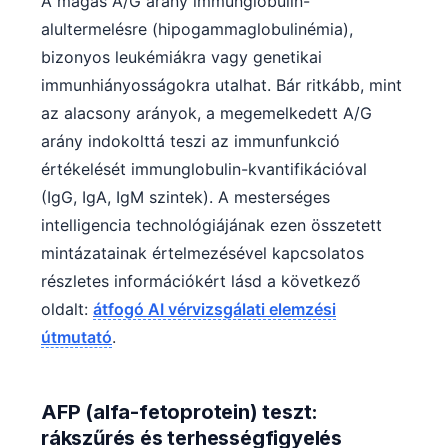
A magas A/G arány immunglobulin-
日本語
alultermelésre (hipogammaglobulinémia),
Eesti
bizonyos leukémiákra vagy genetikai
Azərbaycan dili
immunhiányosságokra utalhat. Bár ritkább, mint
Bosanski
az alacsony arányok, a megemelkedett A/G
arány indokolttá teszi az immunfunkció
Svenska
értékelését immunglobulin-kvantifikációval
Српски језик
(IgG, IgA, IgM szintek). A mesterséges
Íslenska
intelligencia technológiájának ezen összetett
Հայերեն
mintázatainak értelmezésével kapcsolatos
Bahasa Indonesia
részletes információkért lásd a következő
हिन्दी
oldalt:
átfogó AI vérvizsgálati elemzési
útmutató
.
Nederlands
Dansk
Български
AFP (alfa-fetoprotein) teszt:
rákszűrés és terhességfigyelés
فارسی