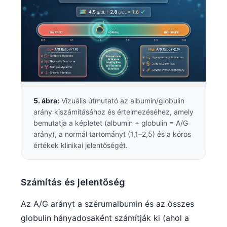
Frysk
Esperanto
Беларуская мова
Татар теле
Кыргызча
ئۇيغۇرچە
5. ábra:
Vizuális útmutató az albumin/globulin
Cebuano
arány kiszámításához és értelmezéséhez, amely
bemutatja a képletet (albumin ÷ globulin = A/G
Basa Jawa
arány), a normál tartományt (1,1–2,5) és a kóros
ພາສາລາວ
értékek klinikai jelentőségét.
Монгол
Afrikaans
Számítás és jelentőség
العربية المغربية
Az A/G arányt a szérumalbumin és az összes
Occitan
globulin hányadosaként számítják ki (ahol a