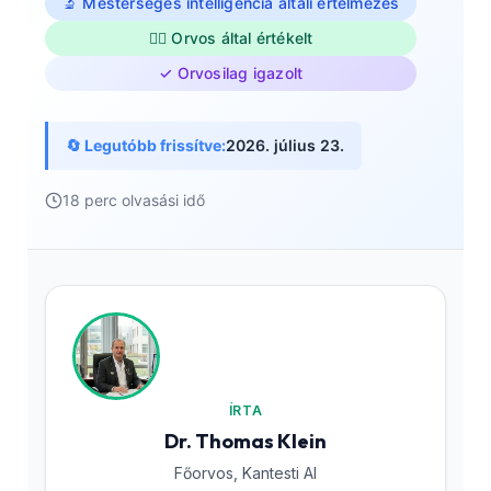
🔬 Mesterséges intelligencia általi értelmezés
👨‍⚕️ Orvos által értékelt
✓ Orvosilag igazolt
🔄 Legutóbb frissítve:
2026. július 23.
18 perc olvasási idő
ÍRTA
Dr. Thomas Klein
Főorvos, Kantesti AI