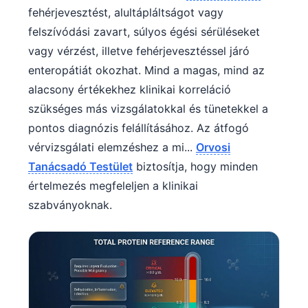
fehérjevesztést, alultápláltságot vagy
felszívódási zavart, súlyos égési sérüléseket
vagy vérzést, illetve fehérjevesztéssel járó
enteropátiát okozhat. Mind a magas, mind az
alacsony értékekhez klinikai korreláció
szükséges más vizsgálatokkal és tünetekkel a
pontos diagnózis felállításához. Az átfogó
vérvizsgálati elemzéshez a mi...
Orvosi
Tanácsadó Testület
biztosítja, hogy minden
értelmezés megfeleljen a klinikai
szabványoknak.