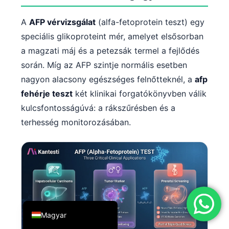
简体中文
A
AFP vérvizsgálat
(alfa-fetoprotein teszt) egy
Română
speciális glikoproteint mér, amelyet elsősorban
Türkçe
a magzati máj és a petezsák termel a fejlődés
Ελληνικά
során. Míg az AFP szintje normális esetben
nagyon alacsony egészséges felnőtteknél, a
afp
Português
fehérje teszt
két klinikai forgatókönyvben válik
Español
kulcsfontosságúvá: a rákszűrésben és a
Italiano
terhesség monitorozásában.
עִבְרִית
Français
العربية
Deutsch
English
Magyar