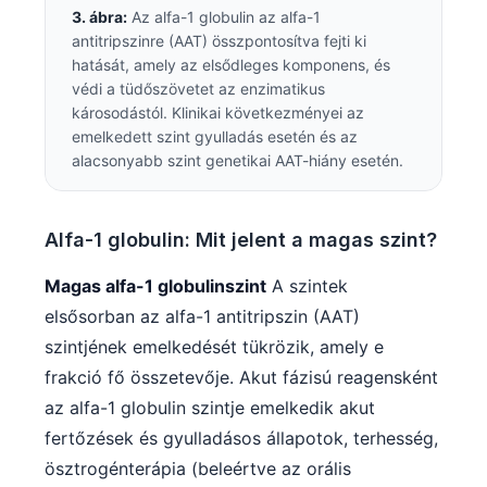
3. ábra:
Az alfa-1 globulin az alfa-1
antitripszinre (AAT) összpontosítva fejti ki
hatását, amely az elsődleges komponens, és
védi a tüdőszövetet az enzimatikus
károsodástól. Klinikai következményei az
emelkedett szint gyulladás esetén és az
alacsonyabb szint genetikai AAT-hiány esetén.
Alfa-1 globulin: Mit jelent a magas szint?
Magas alfa-1 globulinszint
A szintek
elsősorban az alfa-1 antitripszin (AAT)
szintjének emelkedését tükrözik, amely e
frakció fő összetevője. Akut fázisú reagensként
az alfa-1 globulin szintje emelkedik akut
fertőzések és gyulladásos állapotok, terhesség,
ösztrogénterápia (beleértve az orális