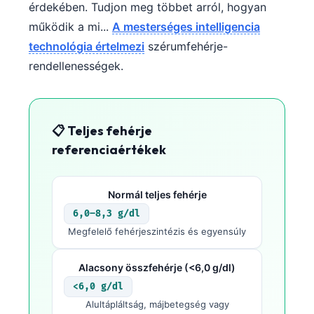
érdekében. Tudjon meg többet arról, hogyan
működik a mi...
A mesterséges intelligencia
technológia értelmezi
szérumfehérje-
rendellenességek.
📋 Teljes fehérje
referenciaértékek
Normál teljes fehérje
6,0–8,3 g/dl
Megfelelő fehérjeszintézis és egyensúly
Alacsony összfehérje (<6,0 g/dl)
<6,0 g/dl
Alultápláltság, májbetegség vagy