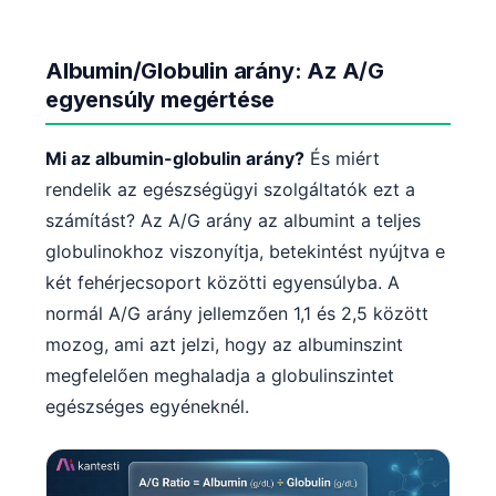
Albumin/Globulin arány: Az A/G
egyensúly megértése
Mi az albumin-globulin arány?
És miért
rendelik az egészségügyi szolgáltatók ezt a
számítást? Az A/G arány az albumint a teljes
globulinokhoz viszonyítja, betekintést nyújtva e
két fehérjecsoport közötti egyensúlyba. A
normál A/G arány jellemzően 1,1 és 2,5 között
mozog, ami azt jelzi, hogy az albuminszint
megfelelően meghaladja a globulinszintet
egészséges egyéneknél.
Norsk bokmål
Ślōnskŏ gŏdka