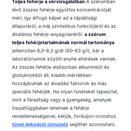
Teljes fehérje a vérvizsgálatban
A szérumban
lévő összes fehérje együttes koncentrációját
méri, így átfogó képet ad a tápláltsági
állapotáról, a máj szintetikus funkciójáról és az
általános fehérje-anyagcseréről.
a szérum
teljes fehérjetartalmának normál tartománya
jellemzően 6,0–8,3 g/dl (60–83 g/l), bár a
laboratóriumok között enyhe eltérések vannak.
Az összes fehérje elsősorban albuminból és
globulinokból áll, kisebb mértékben
hozzájárulnak az alvadási faktorok és más
speciális fehérjék. Ha olyan tüneteket tapasztal,
mint a fáradtság vagy a gyengeség, amelyek
összefüggésben lehetnek a fehérje
rendellenességeivel, kérjük, forduljon orvoshoz.
tünet dekódoló útmutató
segíthet azonosítani,