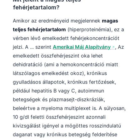
fehérjetartalom?
Amikor az eredményeid megjelennek
magas
teljes fehérjetartalom
(hiperproteinémia), ez a
vérben lévő emelkedett fehérjekoncentrációt
jelzi. A ... szerint
Amerikai Máj Alapítvány
, Az
emelkedett összfehérjeszint oka lehet
dehidratáció (ami a hemokoncentráció miatt
látszólagos emelkedést okoz), krónikus
gyulladásos állapotok, krónikus fertőzések,
például hepatitis B vagy C, autoimmun
betegségek és plazmasejt-diszkráziák,
beleértve a myeloma multiplexet is. A súlyosan,
10 g/dl feletti összfehérjeszint azonnali
kivizsgálást igényel a mögöttes rosszindulatú
daganat vagy krónikus betegség felderítése