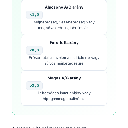
Alacsony A/G arány
தமிழ்
<1,0
తెలుగు
Májbetegség, vesebetegség vagy
मराठी
megnövekedett globulinszint
اردو
Fordított arány
বাংলা
<0,8
Shqip
Erősen utal a myeloma multiplexre vagy
súlyos májbetegségre
Slovenščina
한국어
Magas A/G arány
Polski
>2,5
Lehetséges immunhiány vagy
Lietuvių kalba
hipogammaglobulinémia
Русский
ქართული
Čeština