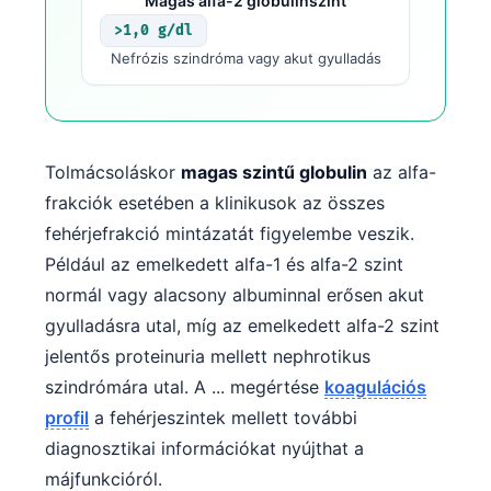
Magas alfa-2 globulinszint
>1,0 g/dl
Nefrózis szindróma vagy akut gyulladás
Tolmácsoláskor
magas szintű globulin
az alfa-
frakciók esetében a klinikusok az összes
fehérjefrakció mintázatát figyelembe veszik.
Például az emelkedett alfa-1 és alfa-2 szint
normál vagy alacsony albuminnal erősen akut
gyulladásra utal, míg az emelkedett alfa-2 szint
jelentős proteinuria mellett nephrotikus
szindrómára utal. A ... megértése
koagulációs
profil
a fehérjeszintek mellett további
diagnosztikai információkat nyújthat a
májfunkcióról.