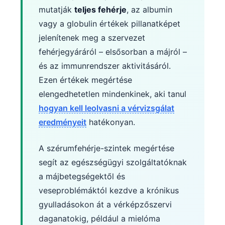
mutatják
teljes fehérje
, az albumin
vagy a globulin értékek pillanatképet
jelenítenek meg a szervezet
fehérjegyáráról – elsősorban a májról –
és az immunrendszer aktivitásáról.
Ezen értékek megértése
elengedhetetlen mindenkinek, aki tanul
hogyan kell leolvasni a vérvizsgálat
eredményeit
hatékonyan.
A szérumfehérje-szintek megértése
segít az egészségügyi szolgáltatóknak
a májbetegségektől és
veseproblémáktól kezdve a krónikus
gyulladásokon át a vérképzőszervi
daganatokig, például a mielóma