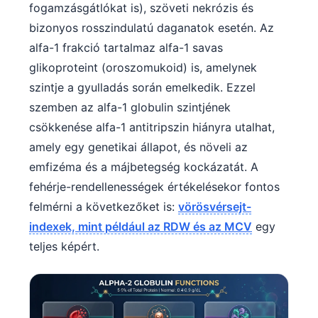
fogamzásgátlókat is), szöveti nekrózis és
bizonyos rosszindulatú daganatok esetén. Az
alfa-1 frakció tartalmaz alfa-1 savas
glikoproteint (oroszomukoid) is, amelynek
szintje a gyulladás során emelkedik. Ezzel
szemben az alfa-1 globulin szintjének
csökkenése alfa-1 antitripszin hiányra utalhat,
amely egy genetikai állapot, és növeli az
emfizéma és a májbetegség kockázatát. A
fehérje-rendellenességek értékelésekor fontos
felmérni a következőket is:
vörösvérsejt-
indexek, mint például az RDW és az MCV
egy
teljes képért.