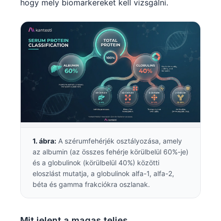
hogy mely biomarkereket kell vizsgálni.
1. ábra:
A szérumfehérjék osztályozása, amely
az albumin (az összes fehérje körülbelül 60%-je)
és a globulinok (körülbelül 40%) közötti
eloszlást mutatja, a globulinok alfa-1, alfa-2,
béta és gamma frakciókra oszlanak.
Mit jelent a magas teljes