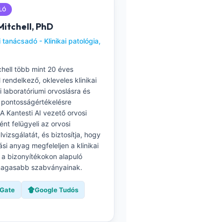
LÓ
Mitchell, PhD
 tanácsadó - Klinikai patológia,
chell több mint 20 éves
 rendelkező, okleveles klinikai
i laboratóriumi orvoslásra és
i pontosságértékelésre
A Kantesti AI vezető orvosi
nt felügyeli az orvosi
lvizsgálatát, és biztosítja, hogy
si anyag megfeleljen a klinikai
 a bizonyítékokon alapuló
magasabb szabványainak.
Gate
Google Tudós