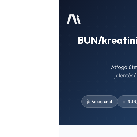
BUN/kreatini
Átfogó útm
jelentés
🩺 Vesepanel
📊 BUN
Norsk bokmål
Ślōnskŏ gŏdka