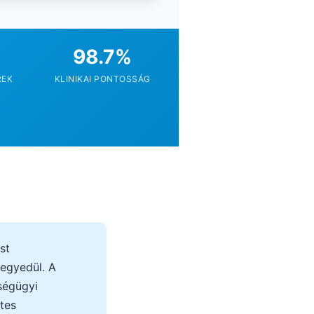
T
98.7%
REK
KLINIKAI PONTOSSÁG
st
 egyedül. A
ségügyi
tes