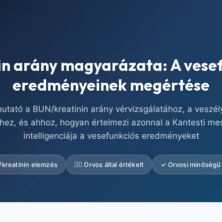
n arány magyarázata: A vesef
eredményeinek megértése
utató a BUN/kreatinin arány vérvizsgálatához, a veszél
éhez, és ahhoz, hogyan értelmezi azonnal a Kantesti me
intelligenciája a vesefunkciós eredményeket
/kreatinin elemzés
👨‍⚕️ Orvos által értékelt
✓ Orvosi minőségű 