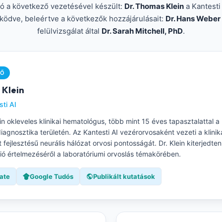
tó a következő vezetésével készült:
Dr. Thomas Klein
a Kantesti
ködve, beleértve a következők hozzájárulásait:
Dr. Hans Weber
felülvizsgálat által
Dr. Sarah Mitchell, PhD
.
ZŐ
 Klein
ti AI
n okleveles klinikai hematológus, több mint 15 éves tapasztalattal a 
diagnosztika területén. Az Kantesti AI vezérorvosaként vezeti a klinik
át fejlesztésű neurális hálózat orvosi pontosságát. Dr. Klein kiterjedten
ió értelmezéséről a laboratóriumi orvoslás témakörében.
ate
Google Tudós
Publikált kutatások