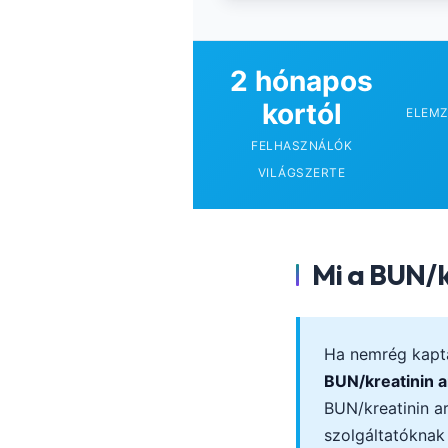
Català
O‘zbekcha
2 hónapos
Українська
kortól
ELEMZ
አማርኛ
FELHASZNÁLÓK
Kiswahili
VILÁGSZERTE
ភាសាខ្មែរ
ဗမာစာ
ไทย
Mi a BUN/k
Tagalog
Tiếng Việt
Bahasa Melayu
Ha nemrég kapta
മലയാളം
BUN/kreatinin 
BUN/kreatinin a
ಕನ್ನಡ
szolgáltatóknak
ગુજરાતી