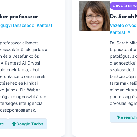
ORVOSI BÍRÁ
ber professzor
Dr. Sarah 
gügyi tanácsadó, Kantesti
Vezető orvosi
Kantesti AI
professzor elismert
Dr. Sarah Mit
vosszakértő, aki jártas a
tapasztalattal
an és a vesefunkciós
patológus, ak
A Kantesti AI Orvosi
diagnosztika
letének tagja, ahol
szakosodott. 
sefunkciós biomarkerek
tanácsadójaké
ztéséhez és klinikai
tartalmak felü
kolljaihoz. Dr. Weber
minden oktatá
ológiai diagnosztikában
pontosság és
erséges intelligencia
orvoslás leg
összpontosítanak.
Research
te
Google Tudós