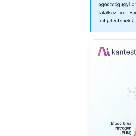
egészségügyi pr
தமிழ்
találkozom olya
తెలుగు
mit jelentenek 
मराठी
اردو
বাংলা
Shqip
Slovenščina
한국어
Polski
Lietuvių kalba
Русский
ქართული
Čeština