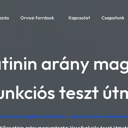
azás
Orvosi források
Kapcsolat
Csapatunk
tinin arány mag
unkciós teszt út
lesztett vérvizsgálati analizátor – Laboratóriumi értelmez
N/kreatinin arány magyarázata: Vesefunkciós teszt útmut