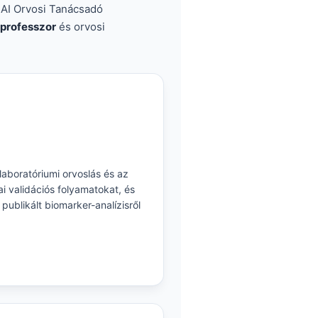
 AI Orvosi Tanácsadó
 professzor
és orvosi
laboratóriumi orvoslás és az
ai validációs folyamatokat, és
 publikált biomarker-analízisről