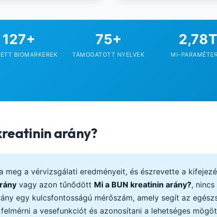
127+
75+
2,78
ETT BIOMARKEREK
TÁMOGATOTT NYELVEK
MI-PARAMÉTE
reatinin arány?
 meg a vérvizsgálati eredményeit, és észrevette a kifejezé
arány
vagy azon tűnődött
Mi a BUN kreatinin arány?
, nincs
rány egy kulcsfontosságú mérőszám, amely segít az egész
 felmérni a vesefunkciót és azonosítani a lehetséges mögöt