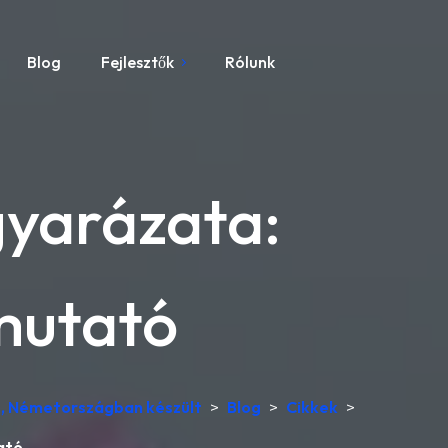
Blog
Fejlesztők
Rólunk
yarázata:
mutató
és, Németországban készült
>
Blog
>
Cikkek
>
ató