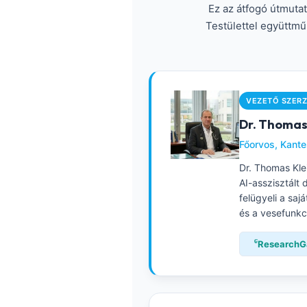
Ez az átfogó útmuta
Frysk
Testülettel együttmű
Esperanto
Беларуская мова
Татар теле
VEZETŐ SZER
Кыргызча
Dr. Thomas
ئۇيغۇرچە
Főorvos, Kantes
Cebuano
Dr. Thomas Klei
Basa Jawa
AI-asszisztált 
ພາສາລາວ
felügyeli a saj
és a vesefunkc
Монгол
Afrikaans
ResearchG
العربية المغربية
Occitan