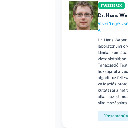
Gàidhlig
TÁRSSZERZŐ
Euskara
Dr. Hans We
Македонски јазик
Vezető egészsé
Latviešu valoda
AI
Galego
Dr. Hans Weber 
laboratóriumi or
অসমীয়া
klinikai kémiáb
සිංහල
vizsgálatokban. 
Tanácsadó Testü
سنڌي
hozzájárul a ve
پښتو
algoritmusfejles
validációs proto
kutatásai a nefr
Slovenčina
alkalmazott mest
alkalmazásokra 
Hrvatski
Suomi
ResearchGa
Қазақ тілі