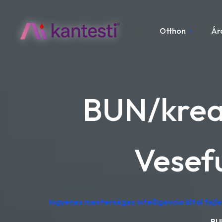
Otthon
Ár
BUN/krea
Vesef
Ingyenes mesterséges intelligencia által fej
BU