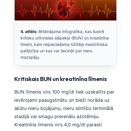
4. attēls:
Brīdinājuma infografika, kas ilustrē
kritisku urīnvielas slāpekļa (BUN) un kreatinīna
līmeni, kam nepieciešama tūlītēja medicīniska
palīdzība un kas var liecināt par nieru
mazspēju.
Kritiskais BUN un kreatinīna līmenis
BUN līmenis virs 100 mg/dl tiek uzskatīts par
ievērojami paaugstinātu un bieži norāda uz
akūtu nieru bojājumu, nieru slimību terminālā
stadijā vai smagu prerenālu azotēmiju.
Kreatinīna līmenis virs 4,0 mg/dl parasti