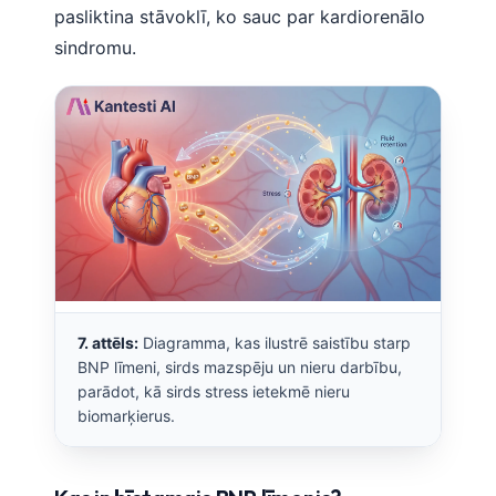
日本語
pasliktina stāvoklī, ko sauc par kardiorenālo
sindromu.
Eesti
Azərbaycan dili
Bosanski
Svenska
Српски језик
Íslenska
Հայերեն
Bahasa Indonesia
हिन्दी
7. attēls:
Diagramma, kas ilustrē saistību starp
BNP līmeni, sirds mazspēju un nieru darbību,
Nederlands
parādot, kā sirds stress ietekmē nieru
Dansk
biomarķierus.
Български
فارسی