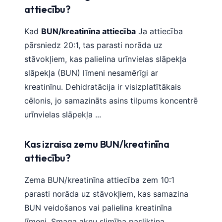
attiecību?
Kad
BUN/kreatinīna attiecība
Ja attiecība
pārsniedz 20:1, tas parasti norāda uz
stāvokļiem, kas palielina urīnvielas slāpekļa
slāpekļa (BUN) līmeni nesamērīgi ar
kreatinīnu. Dehidratācija ir visizplatītākais
cēlonis, jo samazināts asins tilpums koncentrē
urīnvielas slāpekļa ...
Kas izraisa zemu BUN/kreatinīna
attiecību?
Zema BUN/kreatinīna attiecība zem 10:1
parasti norāda uz stāvokļiem, kas samazina
BUN veidošanos vai palielina kreatinīna
līmeni. Smaga aknu slimība pasliktina