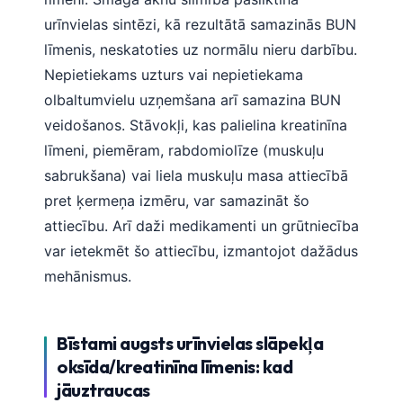
urīnvielas sintēzi, kā rezultātā samazinās BUN
līmenis, neskatoties uz normālu nieru darbību.
Nepietiekams uzturs vai nepietiekama
olbaltumvielu uzņemšana arī samazina BUN
veidošanos. Stāvokļi, kas palielina kreatinīna
līmeni, piemēram, rabdomiolīze (muskuļu
sabrukšana) vai liela muskuļu masa attiecībā
pret ķermeņa izmēru, var samazināt šo
attiecību. Arī daži medikamenti un grūtniecība
var ietekmēt šo attiecību, izmantojot dažādus
mehānismus.
Bīstami augsts urīnvielas slāpekļa
oksīda/kreatinīna līmenis: kad
jāuztraucas