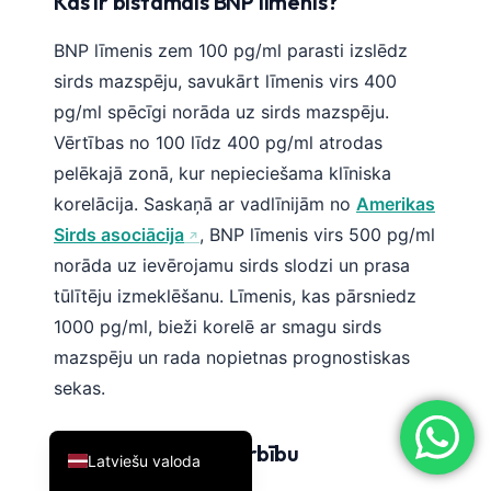
Kas ir bīstamais BNP līmenis?
简体中文
BNP līmenis zem 100 pg/ml parasti izslēdz
Română
sirds mazspēju, savukārt līmenis virs 400
Türkçe
pg/ml spēcīgi norāda uz sirds mazspēju.
Ελληνικά
Vērtības no 100 līdz 400 pg/ml atrodas
Português
pelēkajā zonā, kur nepieciešama klīniska
korelācija. Saskaņā ar vadlīnijām no
Amerikas
Español
Sirds asociācija
, BNP līmenis virs 500 pg/ml
Italiano
norāda uz ievērojamu sirds slodzi un prasa
עִבְרִית
tūlītēju izmeklēšanu. Līmenis, kas pārsniedz
Français
1000 pg/ml, bieži korelē ar smagu sirds
العربية
mazspēju un rada nopietnas prognostiskas
sekas.
Deutsch
English
Saistība ar nieru darbību
Latviešu valoda