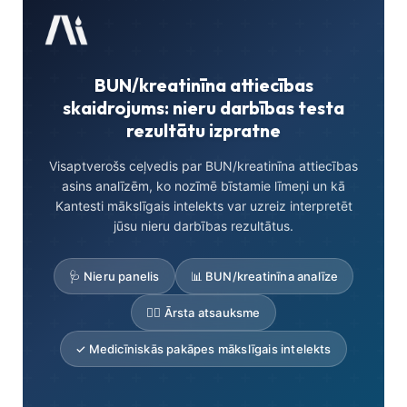
BUN/kreatinīna attiecības
skaidrojums: nieru darbības testa
rezultātu izpratne
Visaptverošs ceļvedis par BUN/kreatinīna attiecības
asins analīzēm, ko nozīmē bīstamie līmeņi un kā
Kantesti mākslīgais intelekts var uzreiz interpretēt
jūsu nieru darbības rezultātus.
🩺 Nieru panelis
📊 BUN/kreatinīna analīze
👨‍⚕️ Ārsta atsauksme
✓ Medicīniskās pakāpes mākslīgais intelekts