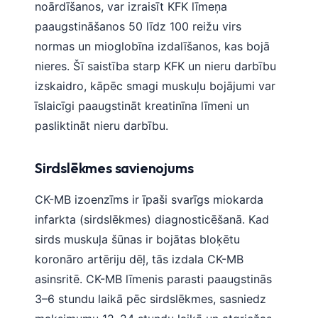
noārdīšanos, var izraisīt KFK līmeņa
O‘zbekcha
paaugstināšanos 50 līdz 100 reižu virs
Українська
normas un mioglobīna izdalīšanos, kas bojā
አማርኛ
nieres. Šī saistība starp KFK un nieru darbību
Kiswahili
izskaidro, kāpēc smagi muskuļu bojājumi var
ភាសាខ្មែរ
īslaicīgi paaugstināt kreatinīna līmeni un
pasliktināt nieru darbību.
ဗမာစာ
ไทย
Sirdslēkmes savienojums
Tagalog
Tiếng Việt
CK-MB izoenzīms ir īpaši svarīgs miokarda
infarkta (sirdslēkmes) diagnosticēšanā. Kad
Bahasa Melayu
sirds muskuļa šūnas ir bojātas bloķētu
മലയാളം
koronāro artēriju dēļ, tās izdala CK-MB
ಕನ್ನಡ
asinsritē. CK-MB līmenis parasti paaugstinās
ગુજરાતી
3–6 stundu laikā pēc sirdslēkmes, sasniedz
தமிழ்