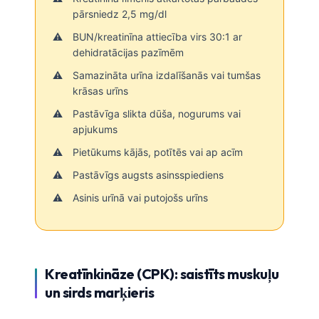
pārsniedz 2,5 mg/dl
BUN/kreatinīna attiecība virs 30:1 ar
dehidratācijas pazīmēm
Samazināta urīna izdalīšanās vai tumšas
krāsas urīns
Pastāvīga slikta dūša, nogurums vai
apjukums
Pietūkums kājās, potītēs vai ap acīm
Pastāvīgs augsts asinsspiediens
Asinis urīnā vai putojošs urīns
Kreatīnkināze (CPK): saistīts muskuļu
un sirds marķieris