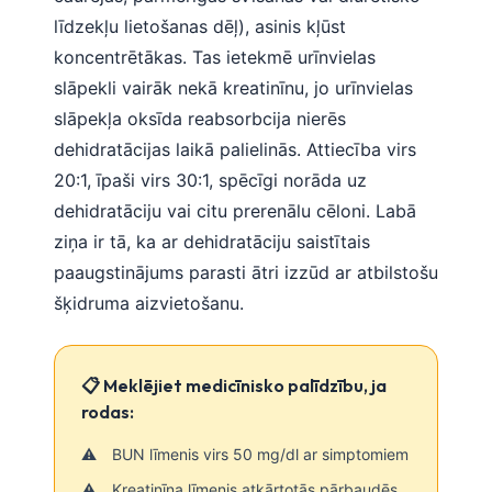
līdzekļu lietošanas dēļ), asinis kļūst
koncentrētākas. Tas ietekmē urīnvielas
slāpekli vairāk nekā kreatinīnu, jo urīnvielas
slāpekļa oksīda reabsorbcija nierēs
dehidratācijas laikā palielinās. Attiecība virs
20:1, īpaši virs 30:1, spēcīgi norāda uz
dehidratāciju vai citu prerenālu cēloni. Labā
ziņa ir tā, ka ar dehidratāciju saistītais
paaugstinājums parasti ātri izzūd ar atbilstošu
šķidruma aizvietošanu.
📋 Meklējiet medicīnisko palīdzību, ja
rodas:
BUN līmenis virs 50 mg/dl ar simptomiem
Kreatinīna līmenis atkārtotās pārbaudēs