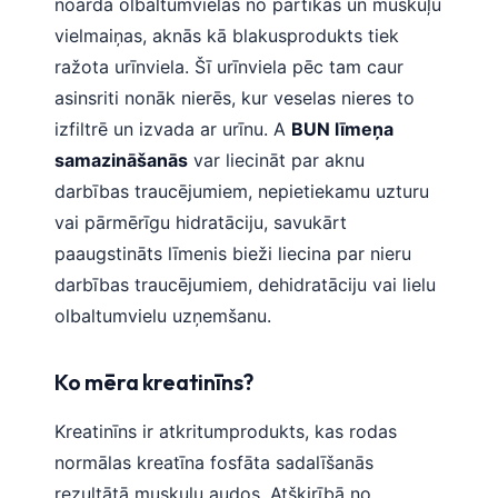
noārda olbaltumvielas no pārtikas un muskuļu
vielmaiņas, aknās kā blakusprodukts tiek
ražota urīnviela. Šī urīnviela pēc tam caur
asinsriti nonāk nierēs, kur veselas nieres to
izfiltrē un izvada ar urīnu. A
BUN līmeņa
samazināšanās
var liecināt par aknu
darbības traucējumiem, nepietiekamu uzturu
vai pārmērīgu hidratāciju, savukārt
paaugstināts līmenis bieži liecina par nieru
darbības traucējumiem, dehidratāciju vai lielu
olbaltumvielu uzņemšanu.
Ko mēra kreatinīns?
Kreatinīns ir atkritumprodukts, kas rodas
normālas kreatīna fosfāta sadalīšanās
rezultātā muskuļu audos. Atšķirībā no