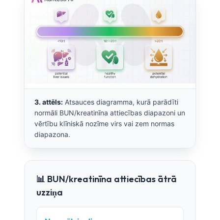
3. attēls:
Atsauces diagramma, kurā parādīti
normāli BUN/kreatinīna attiecības diapazoni un
vērtību klīniskā nozīme virs vai zem normas
diapazona.
📊 BUN/kreatinīna attiecības ātrā
uzziņa