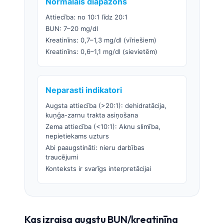
Normālais diapazons
Attiecība: no 10:1 līdz 20:1
BUN: 7–20 mg/dl
Kreatinīns: 0,7–1,3 mg/dl (vīriešiem)
Kreatinīns: 0,6–1,1 mg/dl (sievietēm)
Neparasti indikatori
Augsta attiecība (>20:1): dehidratācija,
kuņģa-zarnu trakta asiņošana
Zema attiecība (<10:1): Aknu slimība,
nepietiekams uzturs
Abi paaugstināti: nieru darbības
traucējumi
Konteksts ir svarīgs interpretācijai
Kas izraisa augstu BUN/kreatinīna