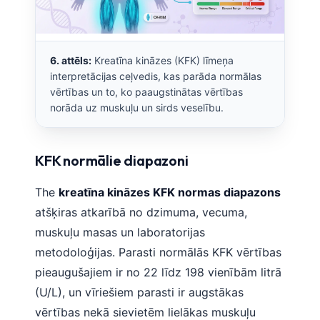
Frysk
Esperanto
6. attēls:
Kreatīna kināzes (KFK) līmeņa
Беларуская мова
interpretācijas ceļvedis, kas parāda normālas
Татар теле
vērtības un to, ko paaugstinātas vērtības
norāda uz muskuļu un sirds veselību.
Кыргызча
ئۇيغۇرچە
Cebuano
KFK normālie diapazoni
Basa Jawa
The
kreatīna kināzes KFK normas diapazons
ພາສາລາວ
atšķiras atkarībā no dzimuma, vecuma,
Монгол
muskuļu masas un laboratorijas
Afrikaans
metodoloģijas. Parasti normālās KFK vērtības
pieaugušajiem ir no 22 līdz 198 vienībām litrā
العربية المغربية
(U/L), un vīriešiem parasti ir augstākas
Occitan
vērtības nekā sievietēm lielākas muskuļu