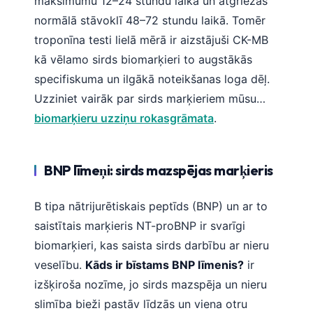
maksimumu 12–24 stundu laikā un atgriežas
normālā stāvoklī 48–72 stundu laikā. Tomēr
తెలుగు
troponīna testi lielā mērā ir aizstājuši CK-MB
मराठी
kā vēlamo sirds biomarķieri to augstākās
اردو
specifiskuma un ilgākā noteikšanas loga dēļ.
বাংলা
Uzziniet vairāk par sirds marķieriem mūsu…
Shqip
biomarķieru uzziņu rokasgrāmata
.
Magyar
Slovenščina
BNP līmeņi: sirds mazspējas marķieris
한국어
Polski
B tipa nātrijurētiskais peptīds (BNP) un ar to
saistītais marķieris NT-proBNP ir svarīgi
Lietuvių kalba
biomarķieri, kas saista sirds darbību ar nieru
Русский
veselību.
Kāds ir bīstams BNP līmenis?
ir
ქართული
izšķiroša nozīme, jo sirds mazspēja un nieru
Čeština
slimība bieži pastāv līdzās un viena otru