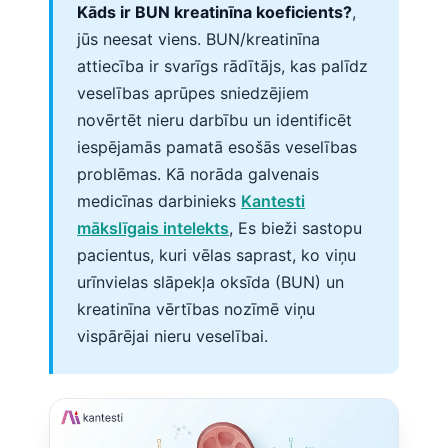
Kāds ir BUN kreatinīna koeficients?
,
jūs neesat viens. BUN/kreatinīna
attiecība ir svarīgs rādītājs, kas palīdz
veselības aprūpes sniedzējiem
novērtēt nieru darbību un identificēt
iespējamās pamatā esošās veselības
problēmas. Kā norāda galvenais
medicīnas darbinieks
Kantesti
mākslīgais intelekts
, Es bieži sastopu
pacientus, kuri vēlas saprast, ko viņu
urīnvielas slāpekļa oksīda (BUN) un
kreatinīna vērtības nozīmē viņu
vispārējai nieru veselībai.