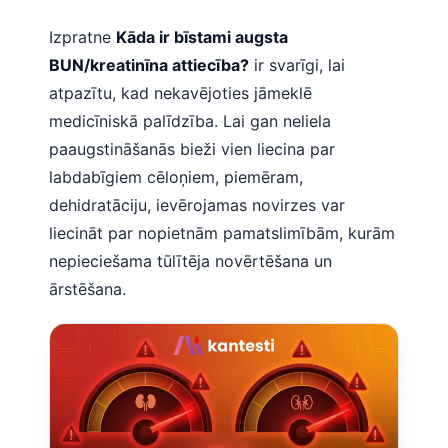
Izpratne
Kāda ir bīstami augsta
BUN/kreatinīna attiecība?
ir svarīgi, lai
atpazītu, kad nekavējoties jāmeklē
medicīniskā palīdzība. Lai gan neliela
paaugstināšanās bieži vien liecina par
labdabīgiem cēloņiem, piemēram,
dehidratāciju, ievērojamas novirzes var
liecināt par nopietnām pamatslimībām, kurām
nepieciešama tūlītēja novērtēšana un
ārstēšana.