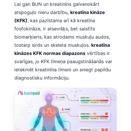
Lai gan BUN un kreatinīns galvenokārt
atspoguļo nieru darbību,
kreatīna kināze
(KFK)
, kas pazīstama arī kā kreatīna
fosfokināze, ir atsevišķs, bet saistīts
biomarķieris, kas atrodams muskuļu audos,
tostarp sirds un skeleta muskuļos.
kreatīna
kināzes KFK normas diapazons
vērtības ir
svarīgas, jo KFK līmeņa paaugstināšanās var
ietekmēt kreatinīna līmeni un sniegt papildu
diagnostisku informāciju.
Norsk bokmål
Ślōnskŏ gŏdka