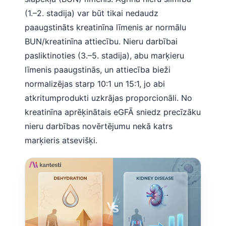
(1.–2. stadija) var būt tikai nedaudz
paaugstināts kreatinīna līmenis ar normālu
BUN/kreatinīna attiecību. Nieru darbībai
pasliktinoties (3.–5. stadija), abu marķieru
līmenis paaugstinās, un attiecība bieži
normalizējas starp 10:1 un 15:1, jo abi
atkritumprodukti uzkrājas proporcionāli. No
kreatinīna aprēķinātais eGFĀ sniedz precīzāku
nieru darbības novērtējumu nekā katrs
marķieris atsevišķi.