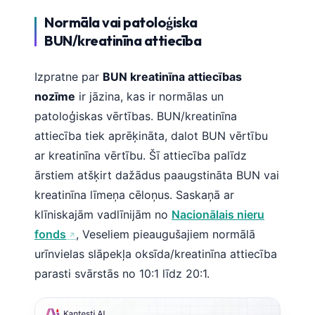
Normāla vai patoloģiska
BUN/kreatinīna attiecība
Izpratne par
BUN kreatinīna attiecības
nozīme
ir jāzina, kas ir normālas un
patoloģiskas vērtības. BUN/kreatinīna
attiecība tiek aprēķināta, dalot BUN vērtību
ar kreatinīna vērtību. Šī attiecība palīdz
ārstiem atšķirt dažādus paaugstināta BUN vai
kreatinīna līmeņa cēloņus. Saskaņā ar
klīniskajām vadlīnijām no
Nacionālais nieru
fonds
, Veseliem pieaugušajiem normālā
urīnvielas slāpekļa oksīda/kreatinīna attiecība
parasti svārstās no 10:1 līdz 20:1.