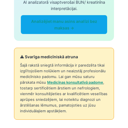
AI analizatorā visaptverošai BUN/ kreatinīna
interpretācijai.
Analizējiet manu asins analīzi bez
maksas →
⚠️ Svarīga medicīniskā atruna
Šajā rakstā sniegtā informācija ir paredzēta tikai
izglītojošiem nolūkiem un neaizstāj profesionālu
medicīnisko padomu. Lai gan mūsu saturu
pārskata mūsu
Medicīnas konsultatīvā padome
,
tostarp sertificētiem ārstiem un nefrologiem,
vienmēr konsultējieties ar kvalificētiem veselības
aprūpes sniedzējiem, lai noteiktu diagnozi un
ārstēšanas lēmumus, pamatojoties uz jūsu
individuālajiem apstākļiem.