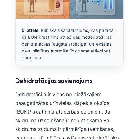
5. attēls:
Klīniskais salīdzinājums, kas parāda,
kā BUN/kreatinīna attiecības modeļi atšķiras
dehidratācijas (augsta attiecība) un iekšējas
nieru slimības (normāla līdz zema attiecība)
gadījumā.
Dehidratācijas savienojums
Dehidratācija ir viens no biežākajiem
paaugstinātas urīnvielas slāpekļa oksīda
(BUN)/kreatinīna attiecības cēloņiem. Ja
šķidruma uzņemšana ir nepietiekama vai
šķidruma zudums ir pārmērīgs (vemšanas,
caurejas, pārmērīgas svīšanas vai diurētisko