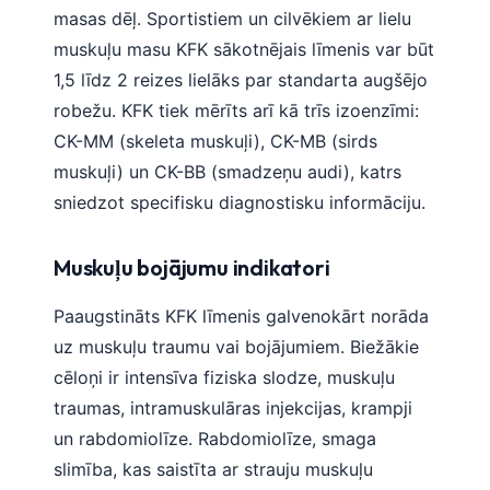
Gàidhlig
masas dēļ. Sportistiem un cilvēkiem ar lielu
Euskara
muskuļu masu KFK sākotnējais līmenis var būt
Македонски јазик
1,5 līdz 2 reizes lielāks par standarta augšējo
robežu. KFK tiek mērīts arī kā trīs izoenzīmi:
Galego
CK-MM (skeleta muskuļi), CK-MB (sirds
অসমীয়া
muskuļi) un CK-BB (smadzeņu audi), katrs
සිංහල
sniedzot specifisku diagnostisku informāciju.
سنڌي
پښتو
Muskuļu bojājumu indikatori
Paaugstināts KFK līmenis galvenokārt norāda
Slovenčina
uz muskuļu traumu vai bojājumiem. Biežākie
Hrvatski
cēloņi ir intensīva fiziska slodze, muskuļu
Suomi
traumas, intramuskulāras injekcijas, krampji
Қазақ тілі
un rabdomiolīze. Rabdomiolīze, smaga
slimība, kas saistīta ar strauju muskuļu
Català