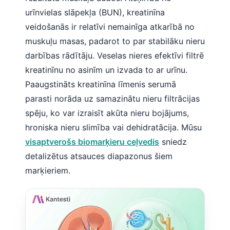
urīnvielas slāpekļa (BUN), kreatinīna
veidošanās ir relatīvi nemainīga atkarībā no
muskuļu masas, padarot to par stabilāku nieru
darbības rādītāju. Veselas nieres efektīvi filtrē
kreatinīnu no asinīm un izvada to ar urīnu.
Paaugstināts kreatinīna līmenis serumā
parasti norāda uz samazinātu nieru filtrācijas
spēju, ko var izraisīt akūta nieru bojājums,
hroniska nieru slimība vai dehidratācija. Mūsu
visaptverošs biomarķieru ceļvedis
sniedz
detalizētus atsauces diapazonus šiem
marķieriem.