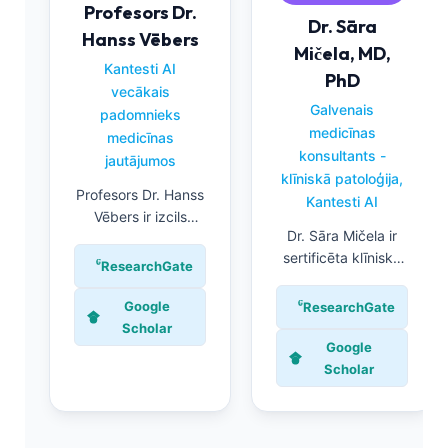
Profesors Dr.
Dr. Sāra
Hanss Vēbers
Mičela, MD,
Kantesti AI
PhD
vecākais
Galvenais
padomnieks
medicīnas
medicīnas
konsultants -
jautājumos
klīniskā patoloģija,
Profesors Dr. Hanss
Kantesti AI
Vēbers ir izcils
Dr. Sāra Mičela ir
laboratorijas
sertificēta klīniskā
medicīnas
ResearchGate
patoloģe ar vairāk
speciālists ar
nekā 20 gadu
pieredzi klīniskajā
Google
ResearchGate
pieredzi, kas
ķīmijā un nieru
Scholar
specializējas
Google
darbības testēšanā.
laboratorijas
Scholar
Viņš darbojas
medicīnā un
Kantesti mākslīgā
diagnostikas
intelekta medicīnas
precizitātes
konsultatīvajā