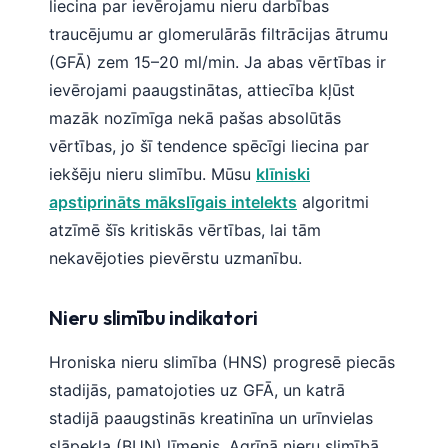
liecina par ievērojamu nieru darbības
traucējumu ar glomerulārās filtrācijas ātrumu
(GFĀ) zem 15–20 ml/min. Ja abas vērtības ir
ievērojami paaugstinātas, attiecība kļūst
mazāk nozīmīga nekā pašas absolūtās
vērtības, jo šī tendence spēcīgi liecina par
iekšēju nieru slimību. Mūsu
klīniski
apstiprināts mākslīgais intelekts
algoritmi
atzīmē šīs kritiskās vērtības, lai tām
nekavējoties pievērstu uzmanību.
Nieru slimību indikatori
Hroniska nieru slimība (HNS) progresē piecās
stadijās, pamatojoties uz GFĀ, un katrā
stadijā paaugstinās kreatinīna un urīnvielas
slāpekļa (BUN) līmenis. Agrīnā nieru slimībā