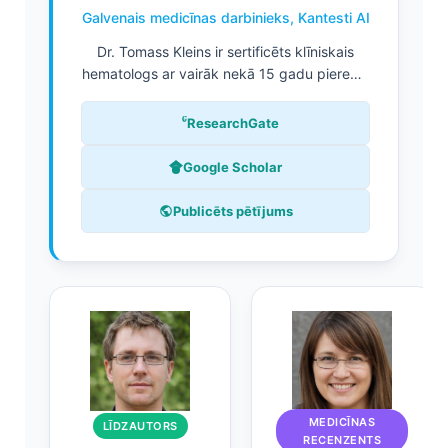
Galvenais medicīnas darbinieks, Kantesti AI
Dr. Tomass Kleins ir sertificēts klīniskais
hematologs ar vairāk nekā 15 gadu pieredzi
laboratorijas medicīnā un ar AI balstītu
diagnostiku. Kā Kantesti AI galvenais
ResearchGate
medicīnas direktors viņš vada klīniskās
validācijas procesus un uzrauga patentētā
Google Scholar
neironu tīkla medicīnisko precizitāti. Dr.
Kleins ir plaši publicējies par biomarķieru
Publicēts pētījums
analīzi un nieru funkcijas interpretāciju
laboratorijas medicīnas tēmās.
MEDICĪNAS
LĪDZAUTORS
RECENZENTS