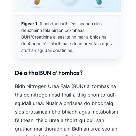
Figear 1:
Riochdachadh lèirsinneach den
deuchainn fala airson co-mheas
BUN/Creatinine a’ sealltainn mar a bhios na
dubhagan a’ sìoladh naitridean urea fala agus
stuthan sgudail creatinine.
Dè a tha BUN a’ tomhas?
Bidh Nitrogen Urea Fala (BUN) a’ tomhas na
tha de nitrogen nad fhuil a thig bhon toradh
sgudail urea. Nuair a bhriseas do bhodhaig
sìos pròtainean bho bhiadh agus metabolism
fèithean, thèid urea a thoirt gu buil san
grùthan mar thoradh air. Bidh an urea seo an