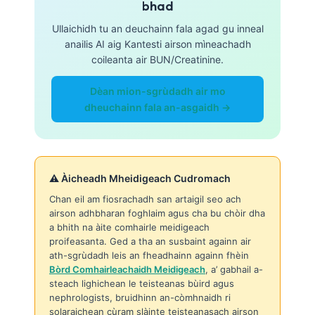
bhad
Ullaichidh tu an deuchainn fala agad gu inneal
anailis AI aig Kantesti airson mìneachadh
coileanta air BUN/Creatinine.
Dèan mion-sgrùdadh air mo
dheuchainn fala an-asgaidh →
⚠️ Àicheadh Mheidigeach Cudromach
Chan eil am fiosrachadh san artaigil seo ach
airson adhbharan foghlaim agus cha bu chòir dha
a bhith na àite comhairle meidigeach
proifeasanta. Ged a tha an susbaint againn air
ath-sgrùdadh leis an fheadhainn againn fhèin
Bòrd Comhairleachaidh Meidigeach
, a’ gabhail a-
steach lighichean le teisteanas bùird agus
nephrologists, bruidhinn an-còmhnaidh ri
solaraichean cùram slàinte teisteanasach airson