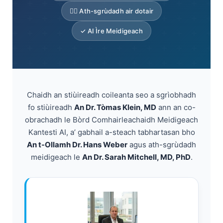
👨‍⚕️ Ath-sgrùdadh air dotair
✓ AI Ìre Meidigeach
Chaidh an stiùireadh coileanta seo a sgrìobhadh
fo stiùireadh
An Dr. Tòmas Klein, MD
ann an co-
obrachadh le Bòrd Comhairleachaidh Meidigeach
Kantesti AI, a’ gabhail a-steach tabhartasan bho
An t-Ollamh Dr. Hans Weber
agus ath-sgrùdadh
meidigeach le
An Dr. Sarah Mitchell, MD, PhD
.