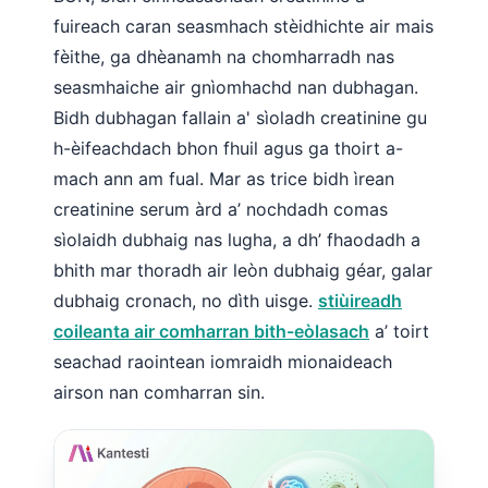
fuireach caran seasmhach stèidhichte air mais
fèithe, ga dhèanamh na chomharradh nas
seasmhaiche air gnìomhachd nan dubhagan.
Bidh dubhagan fallain a' sìoladh creatinine gu
h-èifeachdach bhon fhuil agus ga thoirt a-
mach ann am fual. Mar as trice bidh ìrean
creatinine serum àrd a’ nochdadh comas
sìolaidh dubhaig nas lugha, a dh’ fhaodadh a
bhith mar thoradh air leòn dubhaig géar, galar
dubhaig cronach, no dìth uisge.
stiùireadh
coileanta air comharran bith-eòlasach
a’ toirt
seachad raointean iomraidh mionaideach
airson nan comharran sin.