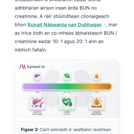
adhbharan airson ìrean àrda BUN no
creatinine. A rèir stiùiridhean clionaigeach
bhon
Bunait Nàiseanta nan Dubhagan
, mar
as trice bidh an co-mheas àbhaisteach BUN /
creatinine eadar 10: 1 agus 20: 1 ann an
inbhich fallain.
Figear 3:
Cairt-iomraidh a’ sealltainn raointean