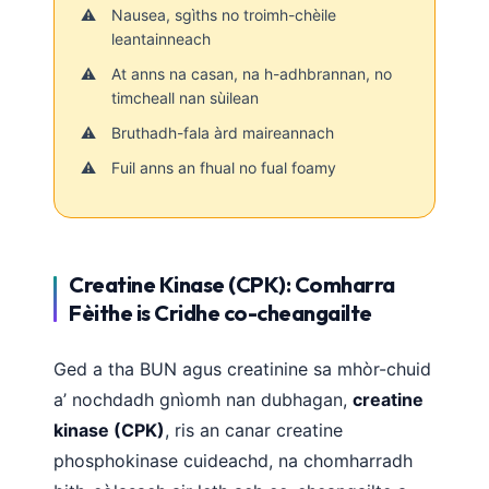
Euskara
Nausea, sgìths no troimh-chèile
Македонски јазик
leantainneach
Latviešu valoda
At anns na casan, na h-adhbrannan, no
timcheall nan sùilean
Galego
Bruthadh-fala àrd maireannach
অসমীয়া
Fuil anns an fhual no fual foamy
සිංහල
سنڌي
پښتو
Creatine Kinase (CPK): Comharra
Fèithe is Cridhe co-cheangailte
Slovenčina
Hrvatski
Ged a tha BUN agus creatinine sa mhòr-chuid
Suomi
a’ nochdadh gnìomh nan dubhagan,
creatine
kinase (CPK)
, ris an canar creatine
Қазақ тілі
phosphokinase cuideachd, na chomharradh
Català