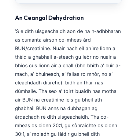
An Ceangal Dehydration
’S e dìth uisgeachaidh aon de na h-adhbharan
as cumanta airson co-mheas àrd
BUN/creatinine. Nuair nach eil an ìre lionn a
thèid a ghabhail a-steach gu leòr no nuair a
bhios cus lionn air a chall (bho bhith a’ cuir a-
mach, a’ bhuineach, a’ fallas ro mhòr, no a’
cleachdadh diuretic), bidh an fhuil nas
dùmhaile. Tha seo a’ toirt buaidh nas motha
air BUN na creatinine leis gu bheil ath-
ghabhail BUN anns na dubhagan ag
àrdachadh rè dìth uisgeachaidh. Tha co-
Norsk bokmål
mheas os cionn 20:1, gu sònraichte os cionn
Ślōnskŏ gŏdka
30:1, a’ moladh gu làidir gu bheil dìth