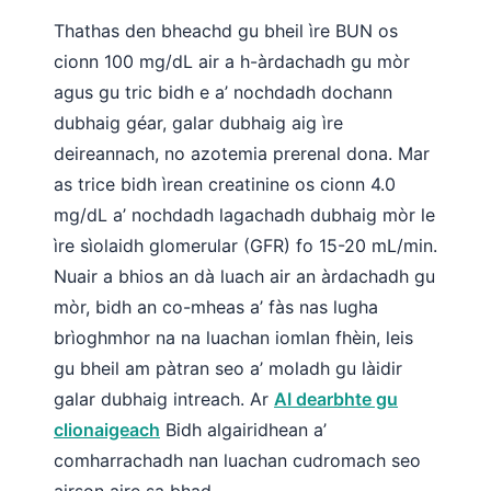
Thathas den bheachd gu bheil ìre BUN os
cionn 100 mg/dL air a h-àrdachadh gu mòr
agus gu tric bidh e a’ nochdadh dochann
dubhaig géar, galar dubhaig aig ìre
deireannach, no azotemia prerenal dona. Mar
as trice bidh ìrean creatinine os cionn 4.0
mg/dL a’ nochdadh lagachadh dubhaig mòr le
ìre sìolaidh glomerular (GFR) fo 15-20 mL/min.
Nuair a bhios an dà luach air an àrdachadh gu
mòr, bidh an co-mheas a’ fàs nas lugha
brìoghmhor na na luachan iomlan fhèin, leis
gu bheil am pàtran seo a’ moladh gu làidir
galar dubhaig intreach. Ar
AI dearbhte gu
clionaigeach
Bidh algairidhean a’
comharrachadh nan luachan cudromach seo