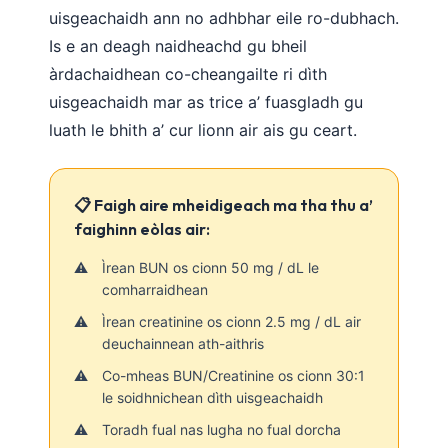
uisgeachaidh ann no adhbhar eile ro-dubhach.
Frysk
Is e an deagh naidheachd gu bheil
Esperanto
àrdachaidhean co-cheangailte ri dìth
Беларуская мова
uisgeachaidh mar as trice a’ fuasgladh gu
Татар теле
luath le bhith a’ cur lionn air ais gu ceart.
Кыргызча
ئۇيغۇرچە
📋 Faigh aire mheidigeach ma tha thu a’
Cebuano
faighinn eòlas air:
Basa Jawa
Ìrean BUN os cionn 50 mg / dL le
ພາສາລາວ
comharraidhean
Монгол
Ìrean creatinine os cionn 2.5 mg / dL air
deuchainnean ath-aithris
Afrikaans
Co-mheas BUN/Creatinine os cionn 30:1
العربية المغربية
le soidhnichean dìth uisgeachaidh
Occitan
Toradh fual nas lugha no fual dorcha