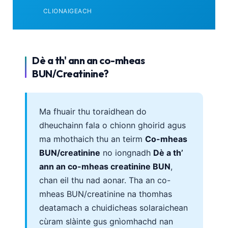
foghlaim a’
CLIONAIGEACH
coinneachadh ris
na h-inbhean as
àirde de
chruinneas
Dè a th' ann an co-mheas
clionaigeach agus
leigheas
BUN/Creatinine?
stèidhichte air
fianais.
Ma fhuair thu toraidhean do
dheuchainn fala o chionn ghoirid agus
ma mhothaich thu an teirm
Co-mheas
BUN/creatinine
no iongnadh
Dè a th’
ann an co-mheas creatinine BUN
,
chan eil thu nad aonar. Tha an co-
mheas BUN/creatinine na thomhas
deatamach a chuidicheas solaraichean
cùram slàinte gus gnìomhachd nan