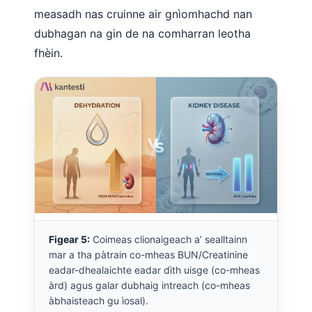
measadh nas cruinne air gnìomhachd nan
dubhagan na gin de na comharran leotha
fhèin.
Figear 5:
Coimeas clionaigeach a’ sealltainn
mar a tha pàtrain co-mheas BUN/Creatinine
eadar-dhealaichte eadar dìth uisge (co-mheas
àrd) agus galar dubhaig intreach (co-mheas
àbhaisteach gu ìosal).