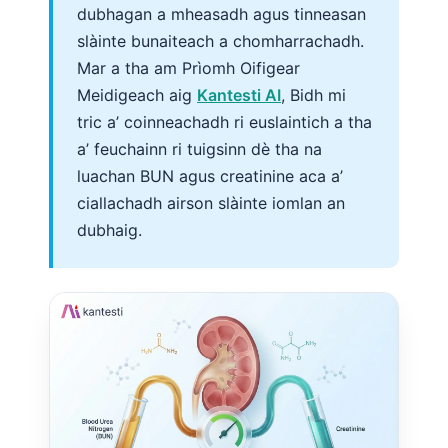
dubhagan a mheasadh agus tinneasan
slàinte bunaiteach a chomharrachadh.
Mar a tha am Prìomh Oifigear
Meidigeach aig
Kantesti AI
, Bidh mi
tric a’ coinneachadh ri euslaintich a tha
a’ feuchainn ri tuigsinn dè tha na
luachan BUN agus creatinine aca a’
ciallachadh airson slàinte iomlan an
dubhaig.