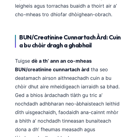
leigheis agus torrachas buaidh a thoirt air a’
cho-mheas tro dhiofar dhòighean-obrach.
BUN/Creatinine Cunnartach Àrd: Cuin
a bu chòir dragh a ghabhail
Tuigse
dè a th’ ann an co-mheas
BUN/creatinine cunnartach àrd
tha seo
deatamach airson aithneachadh cuin a bu
chòir dhut aire mheidigeach iarraidh sa bhad.
Ged a bhios àrdachadh tlàth gu tric a’
nochdadh adhbharan neo-àbhaisteach leithid
dìth uisgeachaidh, faodaidh ana-cainnt mhòr
a bhith a’ nochdadh tinneasan bunaiteach
dona a dh’ fheumas measadh agus