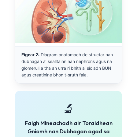
Figear 2:
Diagram anatamach de structar nan
dubhagan a’ sealltainn nan nephrons agus na
glomeruli a tha an urra ri bhith a’ sìoladh BUN
agus creatinine bhon t-sruth fala.
🔬
Faigh Mìneachadh air Toraidhean
Gnìomh nan Dubhagan agad sa