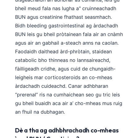
bheil meud fala nas lugha a" cruinneachadh
BUN agus creatinine fhathast seasmhach.
Bidh bleeding gastrointestinal ag àrdachadh
BUN leis gu bheil pròtainean fala air an cnàmh
agus air an gabhail a-steach anns na caolan.
Faodaidh daithead àrd-phròtain, staidean
catabolic bho thinneas no lannsaireachd,
fàilligeadh cridhe, agus cuid de chungaidh-
leigheis mar corticosteroids an co-mheas
àrdachadh cuideachd. Canar adhbharan
“prerenal” ris na cumhaichean seo gu tric leis
gu bheil buaidh aca air a’ cho-mheas mus ruig
an fhuil na dubhagan.
Dè a tha ag adhbhrachadh co-mheas