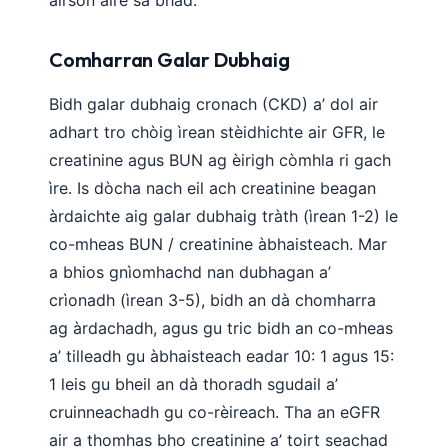
airson aire sa bhad.
Comharran Galar Dubhaig
Bidh galar dubhaig cronach (CKD) a’ dol air
adhart tro chòig ìrean stèidhichte air GFR, le
creatinine agus BUN ag èirigh còmhla ri gach
ìre. Is dòcha nach eil ach creatinine beagan
àrdaichte aig galar dubhaig tràth (ìrean 1-2) le
co-mheas BUN / creatinine àbhaisteach. Mar
a bhios gnìomhachd nan dubhagan a’
crìonadh (ìrean 3-5), bidh an dà chomharra
ag àrdachadh, agus gu tric bidh an co-mheas
a’ tilleadh gu àbhaisteach eadar 10: 1 agus 15:
1 leis gu bheil an dà thoradh sgudail a’
cruinneachadh gu co-rèireach. Tha an eGFR
air a thomhas bho creatinine a’ toirt seachad