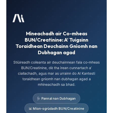
Mìneachadh air Co-mheas
BUN/Creatinine: A’ Tuigsinn
Toraidhean Deuchainn Gnìomh nan
Dubhagan agad
Stiùireadh coileanta air deuchainnean fala co-mheas
BUN/Creatinine, dè tha ìrean cunnartach a’
ciallachadh, agus mar as urrainn do AI Kantesti
toraidhean gnìomh nan dubhagan agad a
mhìneachadh sa bhad.
🩺 Pannal nan Dubhagan
📊 Mion-sgrùdadh BUN/Creatinine