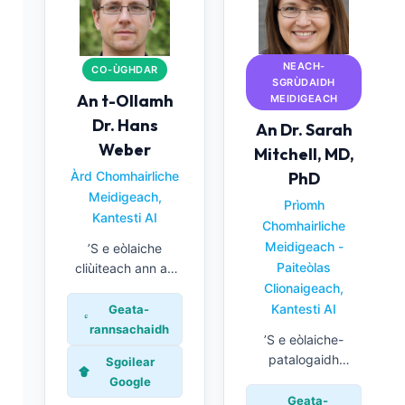
NEACH-
CO-ÙGHDAR
SGRÙDAIDH
An t-Ollamh
MEIDIGEACH
Dr. Hans
An Dr. Sarah
Weber
Mitchell, MD,
Àrd Chomhairliche
PhD
Meidigeach,
Prìomh
Kantesti AI
Chomhairliche
Meidigeach -
’S e eòlaiche
Paiteòlas
cliùiteach ann an
leigheas obair-lann
Clionaigeach,
a th’ ann an t-
Kantesti AI
Geata-
Ollamh Dr. Hans
rannsachaidh
’S e eòlaiche-
Weber le eòlas ann
patalogaidh
Sgoilear
an ceimigeachd
clionaigeach le
Google
clionaigeach agus
teisteanas bùird a
Geata-