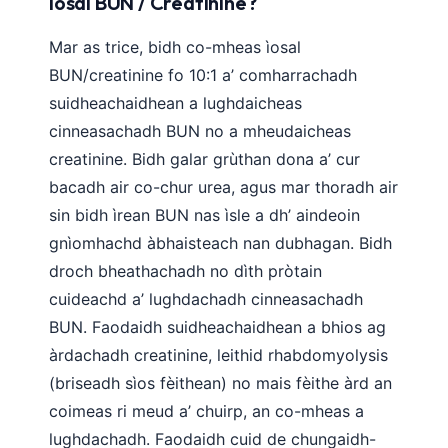
ìosal BUN / Creatinine?
Mar as trice, bidh co-mheas ìosal
BUN/creatinine fo 10:1 a’ comharrachadh
suidheachaidhean a lughdaicheas
cinneasachadh BUN no a mheudaicheas
creatinine. Bidh galar grùthan dona a’ cur
bacadh air co-chur urea, agus mar thoradh air
sin bidh ìrean BUN nas ìsle a dh’ aindeoin
gnìomhachd àbhaisteach nan dubhagan. Bidh
droch bheathachadh no dìth pròtain
cuideachd a’ lughdachadh cinneasachadh
BUN. Faodaidh suidheachaidhean a bhios ag
àrdachadh creatinine, leithid rhabdomyolysis
(briseadh sìos fèithean) no mais fèithe àrd an
coimeas ri meud a’ chuirp, an co-mheas a
lughdachadh. Faodaidh cuid de chungaidh-