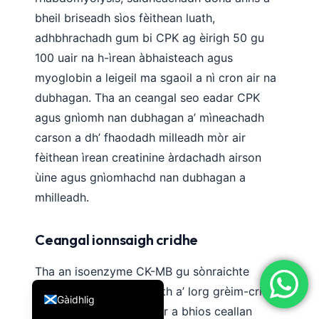
bheil briseadh sìos fèithean luath,
简体中文
adhbhrachadh gum bi CPK ag èirigh 50 gu
Română
100 uair na h-ìrean àbhaisteach agus
Türkçe
myoglobin a leigeil ma sgaoil a nì cron air na
Ελληνικά
dubhagan. Tha an ceangal seo eadar CPK
Português
agus gnìomh nan dubhagan a’ mìneachadh
Español
carson a dh’ fhaodadh milleadh mòr air
fèithean ìrean creatinine àrdachadh airson
Italiano
ùine agus gnìomhachd nan dubhagan a
עִבְרִית
mhilleadh.
Français
العربية
Ceangal ionnsaigh cridhe
Deutsch
Tha an isoenzyme CK-MB gu sònraichte
English
cudromach airson a bhith a’ lorg grèim-cridhe
Gàidhlig
(ionnsaigh-cridhe). Nuair a bhios ceallan