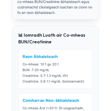
co-mheas BUN/Creatinine àbhaisteach agus
cudromachd clionaigeach luachan os cionn no
fo an raon àbhaisteach.
📊 Iomradh Luath air Co-mheas
BUN/Creatinine
Raon Àbhaisteach
Co-mheas: 10:1 gu 20:1
BUN: 7-20 mg/dL
Creatinine: 0.7-1.3 mg/dL (fir)
Creatinine: 0.6-1.1 mg/dL (boireannaich)
Comharran Neo-àbhaisteach
Co-mheas Àrd (>20:1): Dì-uisgeachadh,