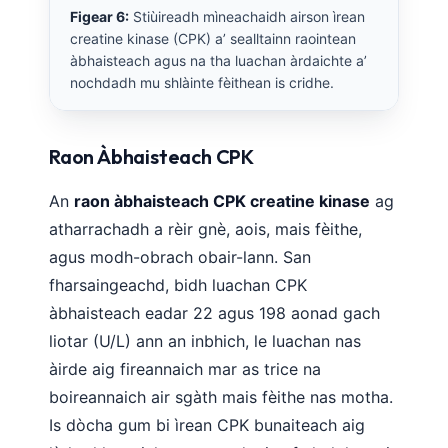
Figear 6:
Stiùireadh mìneachaidh airson ìrean
తెలుగు
creatine kinase (CPK) a’ sealltainn raointean
àbhaisteach agus na tha luachan àrdaichte a’
मराठी
nochdadh mu shlàinte fèithean is cridhe.
اردو
বাংলা
Raon Àbhaisteach CPK
Shqip
Magyar
An
raon àbhaisteach CPK creatine kinase
ag
Slovenščina
atharrachadh a rèir gnè, aois, mais fèithe,
agus modh-obrach obair-lann. San
한국어
fharsaingeachd, bidh luachan CPK
Polski
àbhaisteach eadar 22 agus 198 aonad gach
Lietuvių kalba
liotar (U/L) ann an inbhich, le luachan nas
Русский
àirde aig fireannaich mar as trice na
ქართული
boireannaich air sgàth mais fèithe nas motha.
Is dòcha gum bi ìrean CPK bunaiteach aig
Čeština