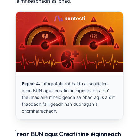
làimhseachadh sa bhad.
Figear 4:
Infografaig rabhaidh a’ sealltainn
ìrean BUN agus creatinine èiginneach a dh’
fheumas aire mheidigeach sa bhad agus a dh’
fhaodadh fàilligeadh nan dubhagan a
chomharrachadh.
Ìrean BUN agus Creatinine èiginneach