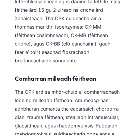
lùth-chleasaichean agus daoine fa leth le mais
日本語
fèithe àrd 1.5 gu 2 uiread na crìche àrd
Eesti
àbhaisteach. Tha CPK cuideachd air a
Azərbaycan dili
thomhas mar thrì isoenzymes: CK-MM
Bosanski
(fèithean cnàimhneach), CK-MB (fèithean
Svenska
cridhe), agus CK-BB (clò eanchainn), gach
fear a’ toirt seachad fiosrachadh
Српски језик
breithneachaidh sònraichte.
Íslenska
Հայերեն
Comharran milleadh fèithean
Bahasa Indonesia
Tha CPK àrd sa mhòr-chuid a’ comharrachadh
हिन्दी
leòn no milleadh fèithean. Am measg nan
Nederlands
adhbharan cumanta tha eacarsaich chorporra
Dansk
dian, trauma fèithean, stealladh intramuscular,
Български
glacaidhean, agus rhabdomyolysis. Faodaidh
فارسی
rhabdomyolysis, suidheachadh dona anns a