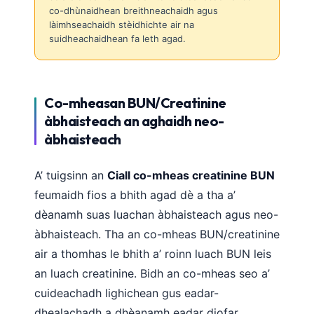
co-dhùnaidhean breithneachaidh agus
làimhseachaidh stèidhichte air na
suidheachaidhean fa leth agad.
Co-mheasan BUN/Creatinine
àbhaisteach an aghaidh neo-
àbhaisteach
A’ tuigsinn an
Ciall co-mheas creatinine BUN
feumaidh fios a bhith agad dè a tha a’
dèanamh suas luachan àbhaisteach agus neo-
àbhaisteach. Tha an co-mheas BUN/creatinine
air a thomhas le bhith a’ roinn luach BUN leis
an luach creatinine. Bidh an co-mheas seo a’
cuideachadh lighichean gus eadar-
dhealachadh a dhèanamh eadar diofar