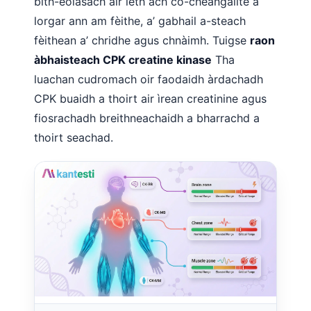
bith-eòlasach air leth ach co-cheangailte a
O‘zbekcha
lorgar ann am fèithe, a’ gabhail a-steach
Українська
fèithean a’ chridhe agus chnàimh. Tuigse
raon
አማርኛ
àbhaisteach CPK creatine kinase
Tha
luachan cudromach oir faodaidh àrdachadh
Kiswahili
CPK buaidh a thoirt air ìrean creatinine agus
ភាសាខ្មែរ
fiosrachadh breithneachaidh a bharrachd a
ဗမာစာ
thoirt seachad.
ไทย
Tagalog
Tiếng Việt
Bahasa Melayu
മലയാളം
ಕನ್ನಡ
ગુજરાતી
தமிழ்