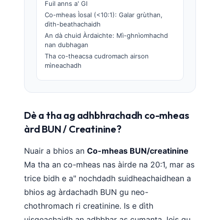
Fuil anns a' GI
Co-mheas Ìosal (<10:1): Galar grùthan,
dìth-beathachaidh
An dà chuid Àrdaichte: Mì-ghnìomhachd
nan dubhagan
Tha co-theacsa cudromach airson
mìneachadh
Dè a tha ag adhbhrachadh co-mheas
àrd BUN / Creatinine?
Nuair a bhios an
Co-mheas BUN/creatinine
Ma tha an co-mheas nas àirde na 20:1, mar as
trice bidh e a" nochdadh suidheachaidhean a
bhios ag àrdachadh BUN gu neo-
chothromach ri creatinine. Is e dìth
uisgeachaidh an adhbhar as cumanta, leis gu