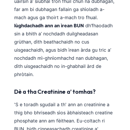
uairsin a’ siubhal tron fhuil chun na dubhagan,
far am bi dubhagan fallain ga shìoladh a-
mach agus ga thoirt a-mach tro fhual.
lùghdachadh ann an ìrean BUN
dh’fhaodadh
sin a bhith a’ nochdadh duilgheadasan
grùthan, dìth beathachaidh no cus
uisgeachaidh, agus bidh ìrean àrda gu tric a’
nochdadh mì-ghnìomhachd nan dubhagan,
dìth uisgeachaidh no in-ghabhail àrd de
phròtain.
Dè a tha Creatinine a’ tomhas?
'S e toradh sgudail a th' ann an creatinine a
thig bho bhriseadh sìos àbhaisteach creatine
phosphate ann am fèithean. Eu-coltach ri
BUN, bidh cinneasachadh creatinine a'