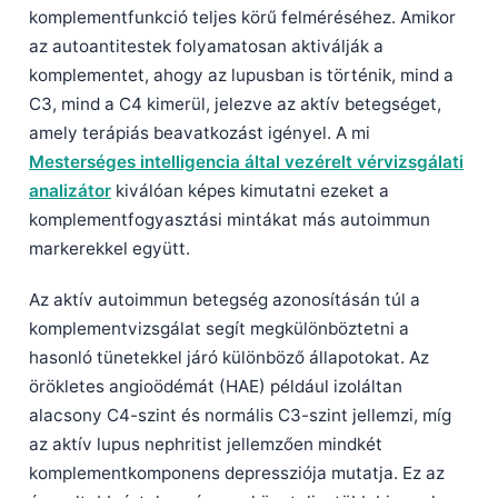
komplementfunkció teljes körű felméréséhez. Amikor
az autoantitestek folyamatosan aktiválják a
komplementet, ahogy az lupusban is történik, mind a
C3, mind a C4 kimerül, jelezve az aktív betegséget,
amely terápiás beavatkozást igényel. A mi
Mesterséges intelligencia által vezérelt vérvizsgálati
analizátor
kiválóan képes kimutatni ezeket a
komplementfogyasztási mintákat más autoimmun
markerekkel együtt.
Az aktív autoimmun betegség azonosításán túl a
komplementvizsgálat segít megkülönböztetni a
hasonló tünetekkel járó különböző állapotokat. Az
örökletes angioödémát (HAE) például izoláltan
alacsony C4-szint és normális C3-szint jellemzi, míg
az aktív lupus nephritist jellemzően mindkét
komplementkomponens depressziója mutatja. Ez az