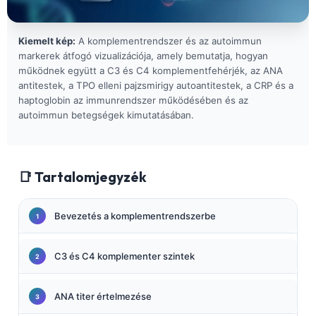
Kiemelt kép:
A komplementrendszer és az autoimmun
markerek átfogó vizualizációja, amely bemutatja, hogyan
működnek együtt a C3 és C4 komplementfehérjék, az ANA
antitestek, a TPO elleni pajzsmirigy autoantitestek, a CRP és a
haptoglobin az immunrendszer működésében és az
autoimmun betegségek kimutatásában.
📑 Tartalomjegyzék
Bevezetés a komplementrendszerbe
C3 és C4 komplementer szintek
ANA titer értelmezése