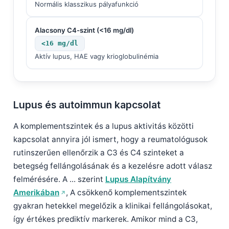
Normális klasszikus pályafunkció
Alacsony C4-szint (<16 mg/dl)
<16 mg/dl
Aktív lupus, HAE vagy krioglobulinémia
Lupus és autoimmun kapcsolat
A komplementszintek és a lupus aktivitás közötti
kapcsolat annyira jól ismert, hogy a reumatológusok
rutinszerűen ellenőrzik a C3 és C4 szinteket a
betegség fellángolásának és a kezelésre adott válasz
felmérésére. A ... szerint
Lupus Alapítvány
Amerikában
, A csökkenő komplementszintek
gyakran hetekkel megelőzik a klinikai fellángolásokat,
így értékes prediktív markerek. Amikor mind a C3,