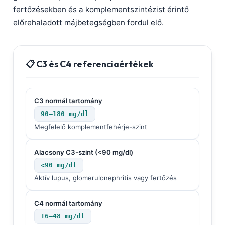
fertőzésekben és a komplementszintézist érintő
előrehaladott májbetegségben fordul elő.
📋 C3 és C4 referenciaértékek
C3 normál tartomány
90–180 mg/dl
Megfelelő komplementfehérje-szint
Alacsony C3-szint (<90 mg/dl)
<90 mg/dl
Aktív lupus, glomerulonephritis vagy fertőzés
C4 normál tartomány
16–48 mg/dl