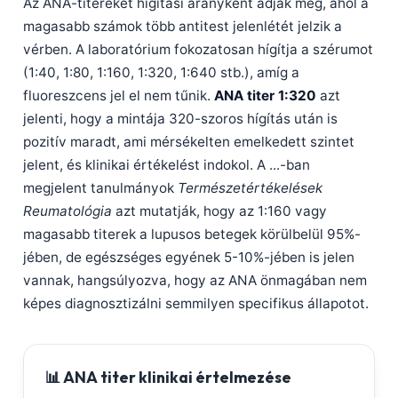
Az ANA-titereket hígítási arányként adják meg, ahol a
magasabb számok több antitest jelenlétét jelzik a
vérben. A laboratórium fokozatosan hígítja a szérumot
(1:40, 1:80, 1:160, 1:320, 1:640 stb.), amíg a
fluoreszcens jel el nem tűnik.
ANA titer 1:320
azt
jelenti, hogy a mintája 320-szoros hígítás után is
pozitív maradt, ami mérsékelten emelkedett szintet
jelent, és klinikai értékelést indokol. A ...-ban
megjelent tanulmányok
Természetértékelések
Reumatológia
azt mutatják, hogy az 1:160 vagy
magasabb titerek a lupusos betegek körülbelül 95%-
jében, de egészséges egyének 5-10%-jében is jelen
vannak, hangsúlyozva, hogy az ANA önmagában nem
képes diagnosztizálni semmilyen specifikus állapotot.
📊 ANA titer klinikai értelmezése