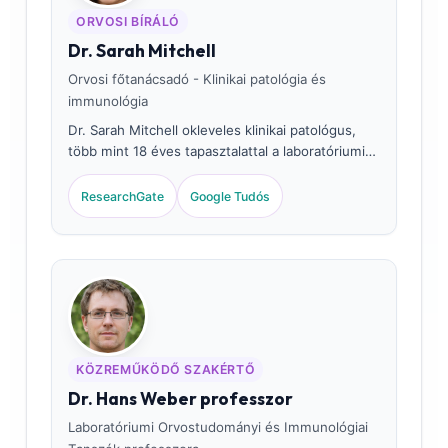
ORVOSI BÍRÁLÓ
Dr. Sarah Mitchell
Orvosi főtanácsadó - Klinikai patológia és
immunológia
Dr. Sarah Mitchell okleveles klinikai patológus,
több mint 18 éves tapasztalattal a laboratóriumi
orvoslás és az autoimmun diagnosztika területén.
Klinikai immunológiai szakvizsgákkal rendelkezik,
ResearchGate
Google Tudós
és számos publikációja jelent meg a
komplementrendszeri rendellenességekről és az
ANA-értelmezésről.
KÖZREMŰKÖDŐ SZAKÉRTŐ
Dr. Hans Weber professzor
Laboratóriumi Orvostudományi és Immunológiai