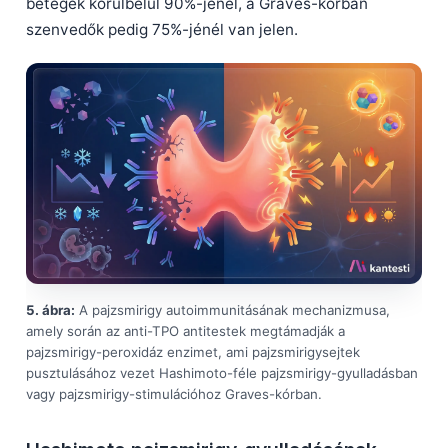
betegek körülbelül 90%-jénél, a Graves-kórban
Frysk
szenvedők pedig 75%-jénél van jelen.
Esperanto
Беларуская мова
Татар теле
Кыргызча
ئۇيغۇرچە
Cebuano
Basa Jawa
ພາສາລາວ
5. ábra:
A pajzsmirigy autoimmunitásának mechanizmusa,
Монгол
amely során az anti-TPO antitestek megtámadják a
Afrikaans
pajzsmirigy-peroxidáz enzimet, ami pajzsmirigysejtek
pusztulásához vezet Hashimoto-féle pajzsmirigy-gyulladásban
العربية المغربية
vagy pajzsmirigy-stimulációhoz Graves-kórban.
Occitan