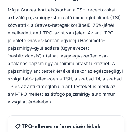
Català
Míg a Graves-kórt elsősorban a TSH-receptorokat
O‘zbekcha
aktiváló pajzsmirigy-stimuláló immunglobulinok (TSI)
Українська
közvetítik, a Graves-betegek körülbelül 75%-jénél
emelkedett anti-TPO-szint van jelen. Az anti-TPO
አማርኛ
jelenléte Graves-kórban egyidejű Hashimoto-
Kiswahili
pajzsmirigy-gyulladásra (úgynevezett
ភាសាខ្មែរ
'hashitoxicosis') utalhat, vagy egyszerűen csak
ဗမာစာ
általános pajzsmirigy autoimmunitást tükrözhet. A
pajzsmirigy antitestek értékelésekor az egészségügyi
ไทย
szolgáltatók jellemzően a TSH, a szabad T4, a szabad
Tagalog
T3 és az anti-tireoglobulin antitesteket is mérik az
Tiếng Việt
anti-TPO mellett az átfogó pajzsmirigy autoimmun
vizsgálat érdekében.
Bahasa Melayu
മലയാളം
ಕನ್ನಡ
📋 TPO-ellenes referenciaértékek
ગુજરાતી