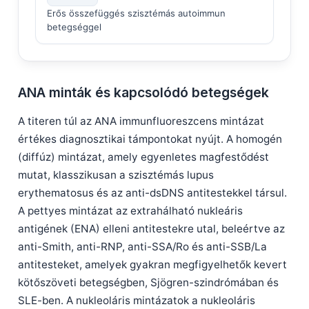
Erős összefüggés szisztémás autoimmun
betegséggel
ANA minták és kapcsolódó betegségek
A titeren túl az ANA immunfluoreszcens mintázat
értékes diagnosztikai támpontokat nyújt. A homogén
(diffúz) mintázat, amely egyenletes magfestődést
mutat, klasszikusan a szisztémás lupus
erythematosus és az anti-dsDNS antitestekkel társul.
A pettyes mintázat az extrahálható nukleáris
antigének (ENA) elleni antitestekre utal, beleértve az
anti-Smith, anti-RNP, anti-SSA/Ro és anti-SSB/La
antitesteket, amelyek gyakran megfigyelhetők kevert
kötőszöveti betegségben, Sjögren-szindrómában és
SLE-ben. A nukleoláris mintázatok a nukleoláris