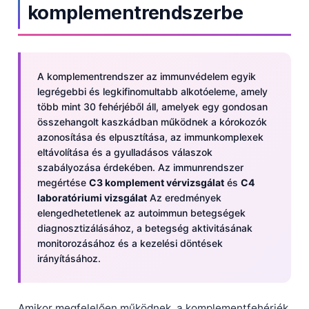
komplementrendszerbe
A komplementrendszer az immunvédelem egyik
legrégebbi és legkifinomultabb alkotóeleme, amely
több mint 30 fehérjéből áll, amelyek egy gondosan
összehangolt kaszkádban működnek a kórokozók
azonosítása és elpusztítása, az immunkomplexek
eltávolítása és a gyulladásos válaszok
szabályozása érdekében. Az immunrendszer
megértése
C3 komplement vérvizsgálat
és
C4
laboratóriumi vizsgálat
Az eredmények
elengedhetetlenek az autoimmun betegségek
diagnosztizálásához, a betegség aktivitásának
monitorozásához és a kezelési döntések
irányításához.
Amikor megfelelően működnek, a komplementfehérjék