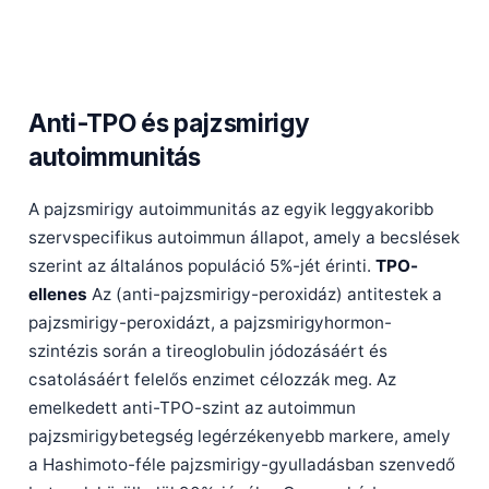
Anti-TPO és pajzsmirigy
autoimmunitás
A pajzsmirigy autoimmunitás az egyik leggyakoribb
szervspecifikus autoimmun állapot, amely a becslések
szerint az általános populáció 5%-jét érinti.
TPO-
ellenes
Az (anti-pajzsmirigy-peroxidáz) antitestek a
pajzsmirigy-peroxidázt, a pajzsmirigyhormon-
szintézis során a tireoglobulin jódozásáért és
csatolásáért felelős enzimet célozzák meg. Az
emelkedett anti-TPO-szint az autoimmun
pajzsmirigybetegség legérzékenyebb markere, amely
Norsk bokmål
a Hashimoto-féle pajzsmirigy-gyulladásban szenvedő
Ślōnskŏ gŏdka