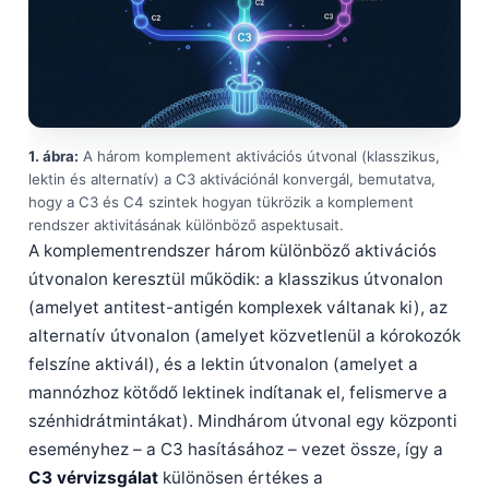
1. ábra:
A három komplement aktivációs útvonal (klasszikus,
lektin és alternatív) a C3 aktivációnál konvergál, bemutatva,
hogy a C3 és C4 szintek hogyan tükrözik a komplement
rendszer aktivitásának különböző aspektusait.
A komplementrendszer három különböző aktivációs
útvonalon keresztül működik: a klasszikus útvonalon
(amelyet antitest-antigén komplexek váltanak ki), az
alternatív útvonalon (amelyet közvetlenül a kórokozók
felszíne aktivál), és a lektin útvonalon (amelyet a
mannózhoz kötődő lektinek indítanak el, felismerve a
szénhidrátmintákat). Mindhárom útvonal egy központi
eseményhez – a C3 hasításához – vezet össze, így a
C3 vérvizsgálat
különösen értékes a