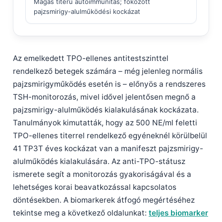
Magas titerű autoimmunitás; fokozott
日本語
pajzsmirigy-alulműködési kockázat
Eesti
Azərbaycan dili
Bosanski
Az emelkedett TPO-ellenes antitestszinttel
Svenska
rendelkező betegek számára – még jelenleg normális
pajzsmirigyműködés esetén is – előnyös a rendszeres
Српски језик
TSH-monitorozás, mivel idővel jelentősen megnő a
Íslenska
pajzsmirigy-alulműködés kialakulásának kockázata.
Հայերեն
Tanulmányok kimutatták, hogy az 500 NE/ml feletti
TPO-ellenes titerrel rendelkező egyéneknél körülbelül
Bahasa Indonesia
41 TP3T éves kockázat van a manifeszt pajzsmirigy-
हिन्दी
alulműködés kialakulására. Az anti-TPO-státusz
Nederlands
ismerete segít a monitorozás gyakoriságával és a
Dansk
lehetséges korai beavatkozással kapcsolatos
döntésekben. A biomarkerek átfogó megértéséhez
Български
tekintse meg a következő oldalunkat:
teljes biomarker
فارسی