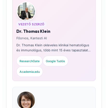
VEZETŐ SZERZŐ
Dr. Thomas Klein
Főorvos, Kantesti AI
Dr. Thomas Klein okleveles klinikai hematológus
és immunológus, több mint 15 éves tapasztalattal
a laboratóriumi orvoslás és az AI-asszisztált
diagnosztika területén. Az Kantesti AI
ResearchGate
Google Tudós
vezérorvosaként vezeti a klinikai validációs
folyamatokat, és felügyeli a saját fejlesztésű
Academia.edu
neurális háló orvosi pontosságát. Dr. Klein
kiterjedten publikált autoimmun markerekről és a
komplementrendszer értelmezéséről
laboratóriumi orvostudományi témákban.