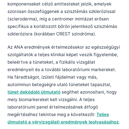
komponenseket célzó antitesteket jelzik, amelyek
szorosan összefüggenek a szisztémás szklerózissal
(scleroderma), míg a centromer mintázat erősen
specifikus a korlátozott bőrön jelentkező szisztémás
szklerózisra (korábban CREST szindróma).
Az ANA eredmények értelmezésekor az egészségügyi
szolgáltatók a teljes klinikai képet veszik figyelembe,
beleértve a tüneteket, a fizikális vizsgálat
eredményeit és a további laboratóriumi markereket.
Ha fáradtságot, ízületi fájdalmat vagy más,
autoimmun betegségre utaló tüneteket tapasztal,
tünet dekódoló útmutató
segíthet azonosítani, hogy
mely biomarkereket kell vizsgálni. A teljes
laboratóriumi panel értelmezésének átfogó
megértéséhez tekintse meg a következőt:
Teljes
útmutató a vérvizsgálati eredmények leolvasásához
.