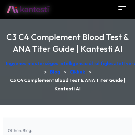
C3 C4 Complement Blood Test &
ANA Titer Guide | Kantesti AI
Ingyenes mesterséges intelligencia által fejlesztett v
>
Blog
>
Cikkek
>
C3 C4 Complement Blood Test & ANA Titer Guide |
Kantesti AI
Otthon
›
Blog
›