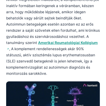
inaktív formában keringenek a véráramban, készen
arra, hogy működésbe lépjenek, amikor idegen
behatolók vagy sérült sejtek beindítják őket.
Autoimmun betegségek esetén azonban ez az erős
rendszer a saját szövetek ellen fordulhat, ami krónikus
gyulladáshoz és szervkárosodáshoz vezethet. A
tanulmány szerint
Amerikai Reumatológiai Kollégium
, A komplement rendellenességek akár 90%
státuszú, aktív szisztémás lupus erythematosusban
(SLE) szenvedő betegeknél is jelen lehetnek, így a
komplementvizsgálat az autoimmun diagnózis és
monitorozás sarokköve.