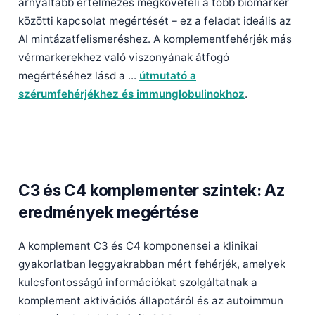
árnyaltabb értelmezés megköveteli a több biomarker
közötti kapcsolat megértését – ez a feladat ideális az
AI mintázatfelismeréshez. A komplementfehérjék más
vérmarkerekhez való viszonyának átfogó
megértéséhez lásd a ...
útmutató a
szérumfehérjékhez és immunglobulinokhoz
.
C3 és C4 komplementer szintek: Az
eredmények megértése
A komplement C3 és C4 komponensei a klinikai
gyakorlatban leggyakrabban mért fehérjék, amelyek
kulcsfontosságú információkat szolgáltatnak a
komplement aktivációs állapotáról és az autoimmun