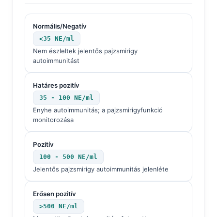
தமிழ்
Normális/Negatív
తెలుగు
<35 NE/ml
मराठी
Nem észleltek jelentős pajzsmirigy
autoimmunitást
اردو
বাংলা
Határes pozitív
Shqip
35 - 100 NE/ml
Slovenščina
Enyhe autoimmunitás; a pajzsmirigyfunkció
monitorozása
한국어
Polski
Pozitív
100 - 500 NE/ml
Lietuvių kalba
Jelentős pajzsmirigy autoimmunitás jelenléte
Русский
ქართული
Erősen pozitív
Čeština
>500 NE/ml