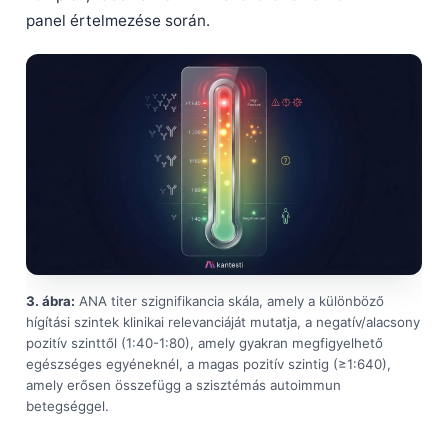
panel értelmezése során.
3. ábra:
ANA titer szignifikancia skála, amely a különböző
hígítási szintek klinikai relevanciáját mutatja, a negatív/alacsony
pozitív szinttől (1:40-1:80), amely gyakran megfigyelhető
egészséges egyéneknél, a magas pozitív szintig (≥1:640),
amely erősen összefügg a szisztémás autoimmun
betegséggel.