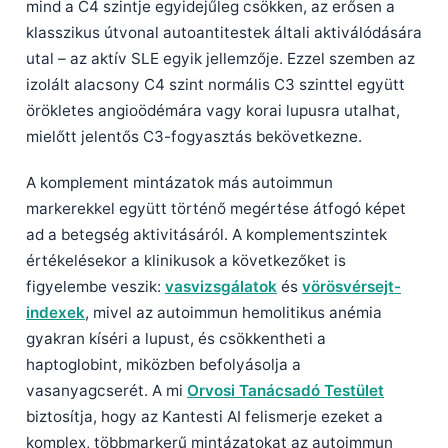
mind a C4 szintje egyidejűleg csökken, az erősen a
klasszikus útvonal autoantitestek általi aktiválódására
utal – az aktív SLE egyik jellemzője. Ezzel szemben az
izolált alacsony C4 szint normális C3 szinttel együtt
örökletes angioödémára vagy korai lupusra utalhat,
mielőtt jelentős C3-fogyasztás bekövetkezne.
A komplement mintázatok más autoimmun
markerekkel együtt történő megértése átfogó képet
ad a betegség aktivitásáról. A komplementszintek
értékelésekor a klinikusok a következőket is
figyelembe veszik:
vasvizsgálatok
és
vörösvérsejt-
indexek
, mivel az autoimmun hemolitikus anémia
gyakran kíséri a lupust, és csökkentheti a
haptoglobint, miközben befolyásolja a
vasanyagcserét. A mi
Orvosi Tanácsadó Testület
biztosítja, hogy az Kantesti AI felismerje ezeket a
komplex, többmarkerű mintázatokat az autoimmun