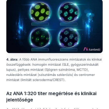
4. ábra:
A főbb ANA immunfluoreszcens mintázatok és klinikai
összefüggéseik: homogén mintázat (SLE, gyógyszerindukált
lupus), pettyes mintázat (Sjögren-szindróma, MCTD),
nukleoláris mintázat (szisztémás szklerózis) és centromer
mintázat (limitált scleroderma/CREST).
Az ANA 1:320 titer megértése és klinikai
jelentősége