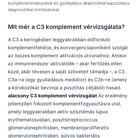
komplementhiányokkal és gyulladásos állapotokkal kapcsolatos
diagnosztikai mintázatokat.
Mit mér a C3 komplement vérvizsgálata?
A C3 a keringésben leggyakrabban előforduló
komplementfehérje, és konvergenciapontként szolgál
az összes komplement aktivációs útvonalhoz. Amikor
az immunrendszer aktiválódik – akár fertőzés ellen
küzd, akár tévesen a saját szöveteit támadja –, a C3
C3a-ra (egy gyulladásos mediátor) és C3b-re (amely
a kórokozókat bevonja a pusztítás céljából) hasad.
alacsony C3 komplement vérvizsgálat
Az eredmény
jellemzően fokozott komplementfogyasztásra utal,
amely leggyakrabban aktív szisztémás lupus
erythematosusban, posztstreptococcus
glomerulonephritisben, membranoproliferatív
glomerulonephritisben, súlyos bakteriális