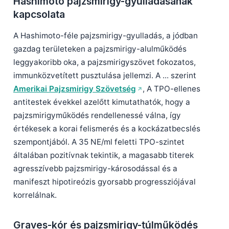
Hashimoto pajzsmirigy-gyulladásának
Gàidhlig
kapcsolata
Euskara
Македонски јазик
A Hashimoto-féle pajzsmirigy-gyulladás, a jódban
gazdag területeken a pajzsmirigy-alulműködés
Latviešu valoda
leggyakoribb oka, a pajzsmirigyszövet fokozatos,
Galego
immunközvetített pusztulása jellemzi. A ... szerint
অসমীয়া
Amerikai Pajzsmirigy Szövetség
, A TPO-ellenes
antitestek évekkel azelőtt kimutathatók, hogy a
සිංහල
pajzsmirigyműködés rendellenessé válna, így
سنڌي
értékesek a korai felismerés és a kockázatbecslés
پښتو
szempontjából. A 35 NE/ml feletti TPO-szintet
általában pozitívnak tekintik, a magasabb titerek
agresszívebb pajzsmirigy-károsodással és a
Slovenčina
manifeszt hipotireózis gyorsabb progressziójával
Hrvatski
korrelálnak.
Suomi
Қазақ тілі
Graves-kór és pajzsmirigy-túlműködés