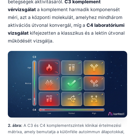
betegségek aktivitásáról.
C3 komplement
vérvizsgálat
a komplement harmadik komponensét
méri, azt a központi molekulát, amelyhez mindhárom
aktivációs útvonal konvergál, míg a
C4 laboratóriumi
vizsgálat
kifejezetten a klasszikus és a lektin útvonal
működését vizsgálja.
2. ábra:
A C3 és C4 komplementszintek klinikai értelmezési
mátrixa, amely bemutatja a különféle autoimmun állapotokkal,