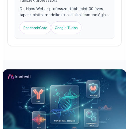
Tanszék professzora
Dr. Hans Weber professzor több mint 30 éves
tapasztalattal rendelkezik a klinikai immunológia
és a laboratóriumi orvoslás területén. A Német
Klinikai Kémiai Társaság korábbi elnökeként a
ResearchGate
Google Tudós
komplementrendszeri rendellenességekre és az
autoimmun panel standardizálására
specializálódott.