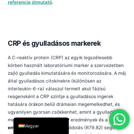
referencia útmutató
.
简体中文
Română
Türkçe
Ελληνικά
CRP és gyulladásos markerek
Português
Español
A C-reaktív protein (CRP) az egyik legszélesebb
körben használt laboratóriumi marker a szervezetben
Italiano
zajló gyulladás kimutatására és monitorozására. A máj
עִבְרִית
által gyulladásos citokinekre (különösen az
Français
interleukin-6-ra) válaszul termelt akut fázisú
العربية
reagensként a CRP szintje a gyulladásos ingerek
hatására órákon belül drámaian megemelkedhet, és
Deutsch
ugyanilyen gyorsan csökkenhet, amint a gyulladás
English
megszűnik.
emelkedett CRP
eredmények és a
Magyar
emelkedett CRP ICD-10
A kódolás (R79.82) segít