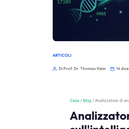
ARTICOLI
Di Prof. Dr. Thomas Klein
14 dic
Casa
/
Blog
/
Analizzatore di an
Analizzator
Norsk bokmål
Ślōnskŏ gŏdka