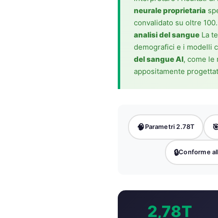
Gàidhlig
neurale proprietaria
spe
Euskara
convalidato su oltre 100.
Македонски јазик
analisi del sangue
La te
demografici e i modelli c
Latviešu valoda
del sangue AI
, come le 
Galego
appositamente progettat
অসমীয়া
සිංහල
سنڌي
🧠

Parametri 2.78T
پښتو
🔒
Conforme al
Slovenčina
Hrvatski
Suomi
2,78T
Қазақ тілі