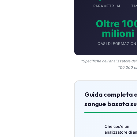
Català
PARAMETRI AI
TA
O‘zbekcha
Oltre 10
Українська
milioni
አማርኛ
CASI DI FORMAZION
Kiswahili
ភាសាខ្មែរ
*Specifiche dell'analizzatore del
ဗမာစာ
100.000 cas
ไทย
Tagalog
Guida completa al
Tiếng Việt
sangue basata sull
Bahasa Melayu
മലയാളം
ಕನ್ನಡ
Che cos'è un
analizzatore di an
ગુજરાતી