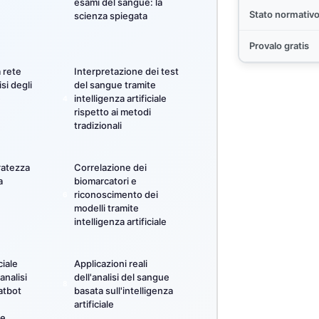
esami del sangue: la
Stato normativ
scienza spiegata
Provalo gratis
a rete
Interpretazione dei test
isi degli
del sangue tramite
e
intelligenza artificiale
rispetto ai metodi
tradizionali
ratezza
Correlazione dei
a
biomarcatori e
riconoscimento dei
modelli tramite
intelligenza artificiale
ciale
Applicazioni reali
analisi
dell'analisi del sangue
atbot
basata sull'intelligenza
artificiale
le