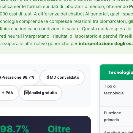
cificamente formati sui dati di laboratorio medico, ottenendo
P
000 casi di test. A differenza dei chatbot AI generici, quelli spec
cnologia comprende le complesse relazioni tra biomarcatori, gli i
linici che indicano condizioni di salute. Questa guida esplora la
reti neurali interpretano i risultati di laboratorio e perché l'intel
a supera le alternative generiche per
interpretazione degli e
Tecnologia 

🔬
Precisione 98.7%
MD convalidato
Tipo di
🆓
l'HIPAA
Analisi gratuita
tecnologia
Funzione
primaria
98.7%
Oltre
Architettura del