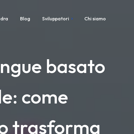
adra
Blog
Sviluppatori
Chi siamo
sangue basato
ale: come
o trasforma