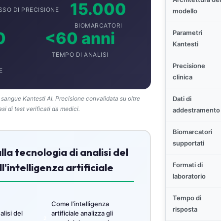
15.000
SSO DI PRECISIONE
modello
BIOMARCATORI
0
<60 anni
Parametri
Kantesti
TEMPO DI ANALISI
Precisione
E
clinica
 sangue Kantesti AI. Precisione convalidata su oltre
Dati di
i di test verificati da medici.
addestramento
Biomarcatori
supportati
la tecnologia di analisi del
'intelligenza artificiale
Formati di
laboratorio
Tempo di
Come l'intelligenza
risposta
alisi del
artificiale analizza gli