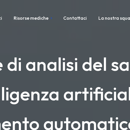
i
Risorse mediche
Contattaci
La nostra squ
 di analisi del 
elligenza artifici
mento automatic