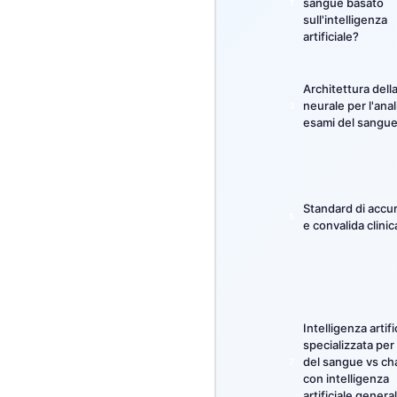
sangue basato
sull'intelligenza
தமிழ்
artificiale?
తెలుగు
मराठी
Architettura dell
neurale per l'anal
اردو
esami del sangu
বাংলা
Shqip
Magyar
Standard di accu
e convalida clinic
Slovenščina
한국어
Polski
Lietuvių kalba
Intelligenza artifi
specializzata per 
Русский
del sangue vs ch
ქართული
con intelligenza
artificiale genera