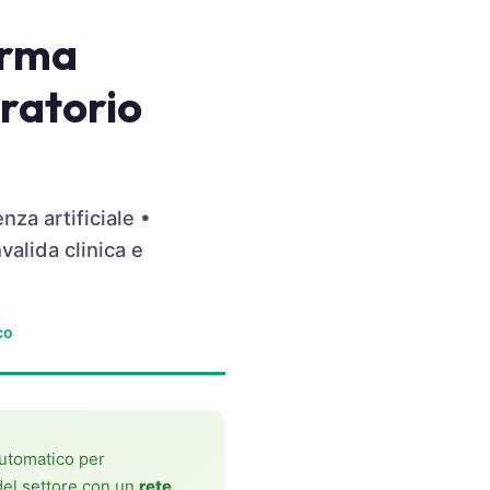
orma
oratorio
nza artificiale •
valida clinica e
co
automatico per
del settore con un
rete