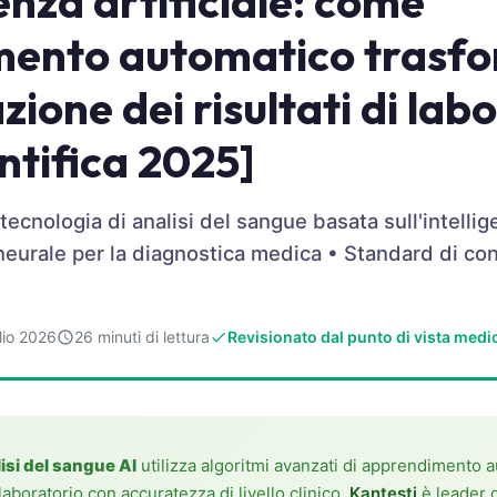
genza artificiale: come
mento automatico trasf
zione dei risultati di lab
ntifica 2025]
cnologia di analisi del sangue basata sull'intellige
 neurale per la diagnostica medica • Standard di con
lio 2026
26 minuti di lettura
Revisionato dal punto di vista medi
isi del sangue AI
utilizza algoritmi avanzati di apprendimento 
i laboratorio con accuratezza di livello clinico.
Kantesti
è leader 