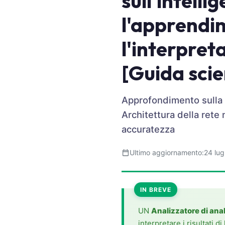
sull'intelli
Frysk
l'apprendi
Esperanto
l'interpreta
Беларуская мова
Татар теле
[Guida scie
Кыргызча
ئۇيغۇرچە
Approfondimento sulla te
Cebuano
Architettura della rete
Basa Jawa
accuratezza
ພາສາລາວ
Ultimo aggiornamento:
24 lug
Монгол
Afrikaans
IN BREVE
العربية المغربية
Occitan
UN
Analizzatore di anal
interpretare i risultati d