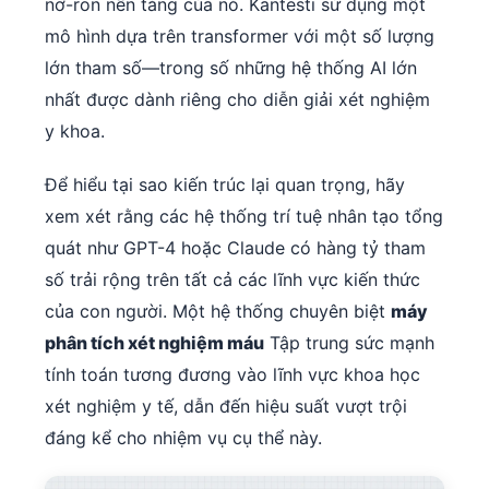
nơ-ron nền tảng của nó. Kantesti sử dụng một
Català
mô hình dựa trên transformer với một số lượng
O‘zbekcha
lớn tham số—trong số những hệ thống AI lớn
Українська
nhất được dành riêng cho diễn giải xét nghiệm
አማርኛ
y khoa.
Kiswahili
Để hiểu tại sao kiến trúc lại quan trọng, hãy
ភាសាខ្មែរ
xem xét rằng các hệ thống trí tuệ nhân tạo tổng
ဗမာစာ
quát như GPT-4 hoặc Claude có hàng tỷ tham
ไทย
số trải rộng trên tất cả các lĩnh vực kiến thức
Tagalog
của con người. Một hệ thống chuyên biệt
máy
Bahasa Melayu
phân tích xét nghiệm máu
Tập trung sức mạnh
tính toán tương đương vào lĩnh vực khoa học
മലയാളം
xét nghiệm y tế, dẫn đến hiệu suất vượt trội
ಕನ್ನಡ
đáng kể cho nhiệm vụ cụ thể này.
ગુજરાતી
தமிழ்