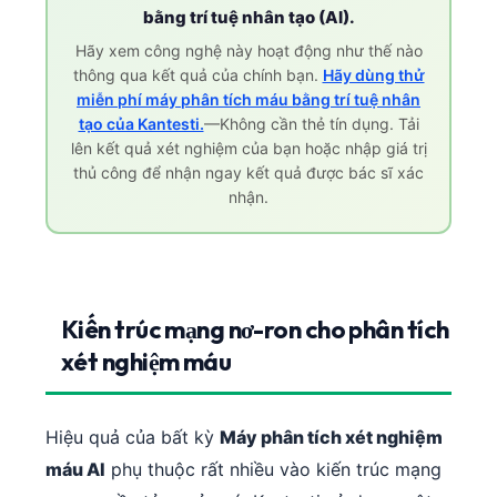
Gàidhlig
bằng trí tuệ nhân tạo (AI).
Euskara
Hãy xem công nghệ này hoạt động như thế nào
Македонски јазик
thông qua kết quả của chính bạn.
Hãy dùng thử
miễn phí máy phân tích máu bằng trí tuệ nhân
Latviešu valoda
tạo của Kantesti.
—Không cần thẻ tín dụng. Tải
Galego
lên kết quả xét nghiệm của bạn hoặc nhập giá trị
thủ công để nhận ngay kết quả được bác sĩ xác
অসমীয়া
nhận.
සිංහල
سنڌي
پښتو
Kiến trúc mạng nơ-ron cho phân tích
xét nghiệm máu
Slovenčina
Hrvatski
Hiệu quả của bất kỳ
Máy phân tích xét nghiệm
Suomi
máu AI
phụ thuộc rất nhiều vào kiến trúc mạng
Қазақ тілі