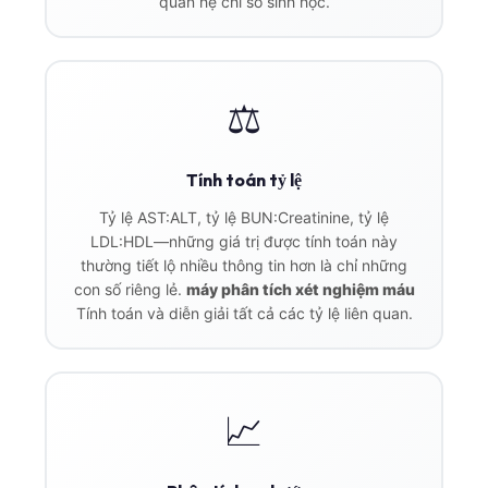
quan hệ chỉ số sinh học.
⚖️
Tính toán tỷ lệ
Tỷ lệ AST:ALT, tỷ lệ BUN:Creatinine, tỷ lệ
LDL:HDL—những giá trị được tính toán này
thường tiết lộ nhiều thông tin hơn là chỉ những
con số riêng lẻ.
máy phân tích xét nghiệm máu
Tính toán và diễn giải tất cả các tỷ lệ liên quan.
📈