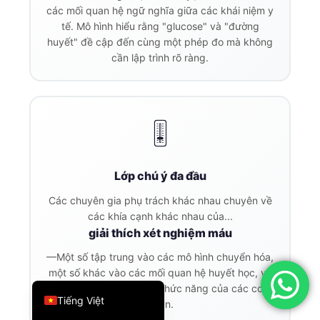
các mối quan hệ ngữ nghĩa giữa các khái niệm y
简体中文
tế. Mô hình hiểu rằng "glucose" và "đường
Română
huyết" đề cập đến cùng một phép đo mà không
cần lập trình rõ ràng.
Türkçe
Ελληνικά
Português
🎚️
Español
Italiano
Lớp chú ý đa đầu
עִבְרִית
Các chuyên gia phụ trách khác nhau chuyên về
Français
các khía cạnh khác nhau của...
العربية
giải thích xét nghiệm máu
Deutsch
—Một số tập trung vào các mô hình chuyển hóa,
một số khác vào các mối quan hệ huyết học, và
English
một số khác nữa vào chức năng của các cơ
Tiếng Việt
quan.