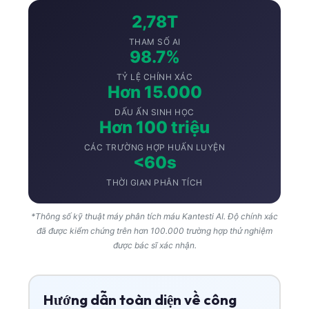
2,78T
THAM SỐ AI
98.7%
TỶ LỆ CHÍNH XÁC
Hơn 15.000
DẤU ẤN SINH HỌC
Hơn 100 triệu
CÁC TRƯỜNG HỢP HUẤN LUYỆN
<60s
THỜI GIAN PHÂN TÍCH
*Thông số kỹ thuật máy phân tích máu Kantesti AI. Độ chính xác
đã được kiểm chứng trên hơn 100.000 trường hợp thử nghiệm
được bác sĩ xác nhận.
Hướng dẫn toàn diện về công