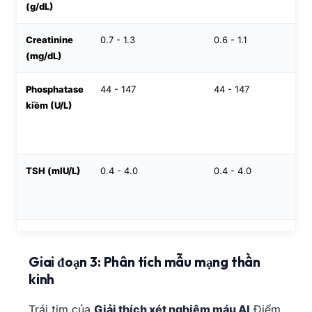
(g/dL)
Creatinine
0.7 - 1.3
0.6 - 1.1
(mg/dL)
Phosphatase
44 - 147
44 - 147
kiềm (U/L)
TSH (mIU/L)
0.4 - 4.0
0.4 - 4.0
Giai đoạn 3: Phân tích mẫu mạng thần
kinh
Trái tim của
Giải thích xét nghiệm máu AI
Điểm