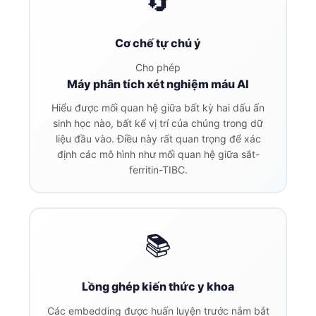
🔄
日本語
Eesti
Cơ chế tự chú ý
Azərbaycan dili
Cho phép
Bosanski
Máy phân tích xét nghiệm máu AI
Svenska
Hiểu được mối quan hệ giữa bất kỳ hai dấu ấn
sinh học nào, bất kể vị trí của chúng trong dữ
Српски језик
liệu đầu vào. Điều này rất quan trọng để xác
Íslenska
định các mô hình như mối quan hệ giữa sắt-
ferritin-TIBC.
Հայերեն
Bahasa Indonesia
हिन्दी
📚
Nederlands
Dansk
Lồng ghép kiến thức y khoa
Български
فارسی
Các embedding được huấn luyện trước nắm bắt