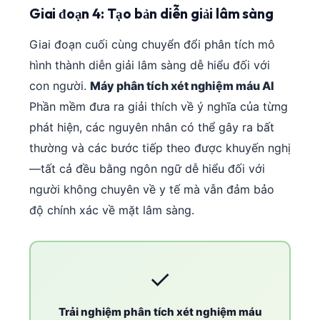
Giai đoạn 4: Tạo bản diễn giải lâm sàng
Frysk
Esperanto
Giai đoạn cuối cùng chuyển đổi phân tích mô
Беларуская мова
hình thành diễn giải lâm sàng dễ hiểu đối với
con người.
Máy phân tích xét nghiệm máu AI
Татар теле
Phần mềm đưa ra giải thích về ý nghĩa của từng
Кыргызча
phát hiện, các nguyên nhân có thể gây ra bất
ئۇيغۇرچە
thường và các bước tiếp theo được khuyến nghị
Cebuano
—tất cả đều bằng ngôn ngữ dễ hiểu đối với
Basa Jawa
người không chuyên về y tế mà vẫn đảm bảo
ພາສາລາວ
độ chính xác về mặt lâm sàng.
Монгол
Afrikaans
✓
العربية المغربية
Occitan
Trải nghiệm phân tích xét nghiệm máu