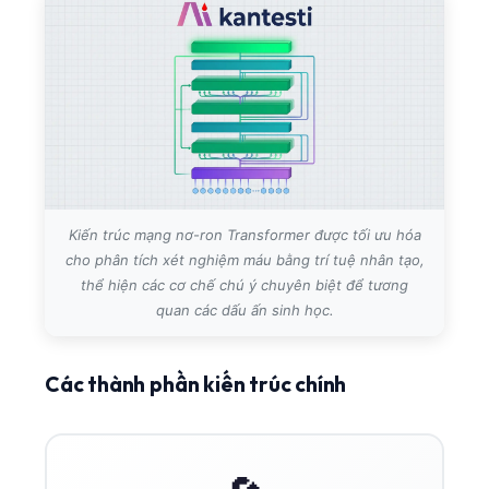
తెలుగు
मराठी
اردو
বাংলা
Shqip
Magyar
Kiến trúc mạng nơ-ron Transformer được tối ưu hóa
Slovenščina
cho phân tích xét nghiệm máu bằng trí tuệ nhân tạo,
한국어
thể hiện các cơ chế chú ý chuyên biệt để tương
quan các dấu ấn sinh học.
Polski
Lietuvių kalba
Các thành phần kiến trúc chính
Русский
ქართული
Čeština