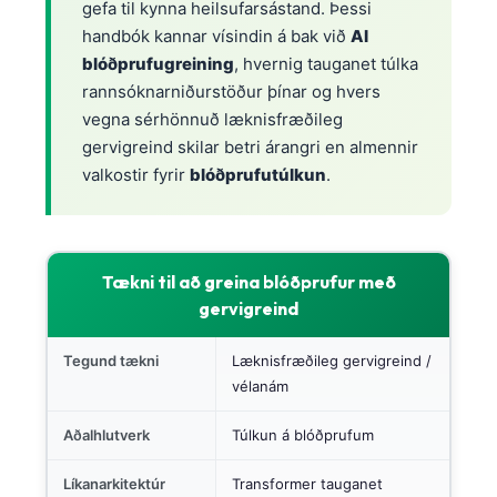
gefa til kynna heilsufarsástand. Þessi
handbók kannar vísindin á bak við
AI
blóðprufugreining
, hvernig tauganet túlka
rannsóknarniðurstöður þínar og hvers
vegna sérhönnuð læknisfræðileg
gervigreind skilar betri árangri en almennir
valkostir fyrir
blóðprufutúlkun
.
Tækni til að greina blóðprufur með
gervigreind
Tegund tækni
Læknisfræðileg gervigreind /
vélanám
Aðalhlutverk
Túlkun á blóðprufum
Líkanarkitektúr
Transformer tauganet