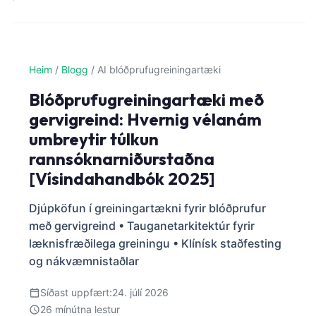
Heim
/
Blogg
/
AI blóðprufugreiningartæki
Blóðprufugreiningartæki með
gervigreind: Hvernig vélanám
umbreytir túlkun
rannsóknarniðurstaðna
[Vísindahandbók 2025]
Djúpköfun í greiningartækni fyrir blóðprufur
með gervigreind • Tauganetarkitektúr fyrir
læknisfræðilega greiningu • Klínísk staðfesting
og nákvæmnistaðlar
Síðast uppfært:
24. júlí 2026
26 mínútna lestur