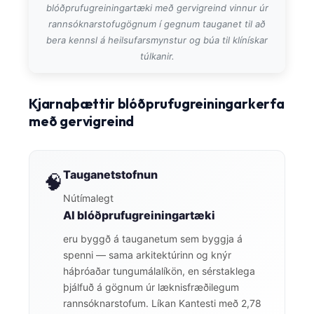
blóðprufugreiningartæki með gervigreind vinnur úr
rannsóknarstofugögnum í gegnum tauganet til að
bera kennsl á heilsufarsmynstur og búa til klínískar
túlkanir.
Kjarnaþættir blóðprufugreiningarkerfa
með gervigreind
Tauganetstofnun
🧠
Nútímalegt
AI blóðprufugreiningartæki
eru byggð á tauganetum sem byggja á
spenni — sama arkitektúrinn og knýr
háþróaðar tungumálalíkön, en sérstaklega
þjálfuð á gögnum úr læknisfræðilegum
rannsóknarstofum. Líkan Kantesti með 2,78