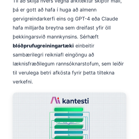
Til að skilja hvers vegna arkitektúr skiptir máli,
Frysk
þá er gott að hafa í huga að almenn
Esperanto
gervigreindarkerfi eins og GPT-4 eða Claude
Беларуская мова
hafa milljarða breytna sem dreifast yfir öll
þekkingarsvið mannkynsins. Sérhæft
Татар теле
blóðprufugreiningartæki
einbeitir
Кыргызча
sambærilegri reikniafl eingöngu að
ئۇيغۇرچە
læknisfræðilegum rannsóknarstofum, sem leiðir
Cebuano
til verulega betri afkösta fyrir þetta tiltekna
Basa Jawa
verkefni.
ພາສາລາວ
Монгол
Afrikaans
العربية المغربية
Occitan