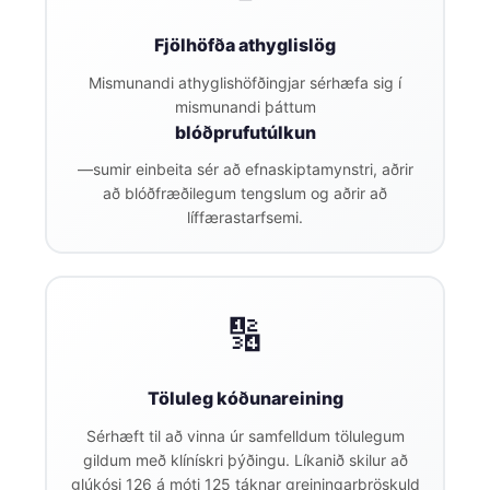
தமிழ்
Fjölhöfða athyglislög
తెలుగు
Mismunandi athyglishöfðingjar sérhæfa sig í
मराठी
mismunandi þáttum
blóðprufutúlkun
اردو
—sumir einbeita sér að efnaskiptamynstri, aðrir
বাংলা
að blóðfræðilegum tengslum og aðrir að
Shqip
líffærastarfsemi.
Magyar
Slovenščina
🔢
한국어
Polski
Lietuvių kalba
Töluleg kóðunareining
Русский
Sérhæft til að vinna úr samfelldum tölulegum
gildum með klínískri þýðingu. Líkanið skilur að
ქართული
glúkósi 126 á móti 125 táknar greiningarþröskuld