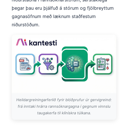
þegar þau eru þjálfuð á stórum og fjölbreyttum
gagnasöfnum með læknum staðfestum
niðurstöðum.
Heildargreiningarferlið fyrir blóðprufur úr gervigreind:
frá inntaki hrárra rannsóknargagna í gegnum vinnslu
taugakerfa til klínískra túlkana.