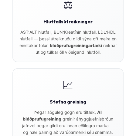
⚖️
Hlutfallsútreikningar
AST:ALT hlutfall, BUN:Kreatínín hlutfall, LDL:HDL
hlutfall — þessi útreiknuðu gildi sýna oft meira en
einstakar tölur.
blóðprufugreiningartæki
reiknar
út og túlkar öll viðeigandi hlutföll.
📈
Stefna greining
Þegar söguleg gögn eru tiltæk,
AI
blóðprufugreining
greinir áhyggjuefnisþróun
jafnvel þegar gildi eru innan eðlilegra marka —
og nær þannig að varúðarmerki séu snemma.