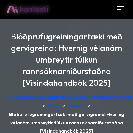
Blóðprufugreiningartæki með
gervigreind: Hvernig vélanám
umbreytir túlkun
rannsóknarniðurstaðna
[Vísindahandbók 2025]
AI blóðprufugreiningartæki ókeypis – rannsóknarstofutú
>
Blogg
>
Greinar
>
Blóðprufugreiningartæki með gervigreind: Hvernig
vélanám umbreytir túlkun rannsóknarniðurstaðna
[Vísindahandbók 2025]