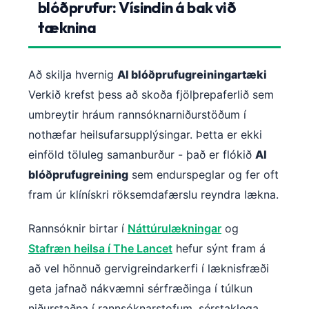
blóðprufur: Vísindin á bak við
tæknina
Að skilja hvernig
AI blóðprufugreiningartæki
Verkið krefst þess að skoða fjölþrepaferlið sem
umbreytir hráum rannsóknarniðurstöðum í
nothæfar heilsufarsupplýsingar. Þetta er ekki
einföld töluleg samanburður - það er flókið
AI
blóðprufugreining
sem endurspeglar og fer oft
fram úr klínískri röksemdafærslu reyndra lækna.
Rannsóknir birtar í
Náttúrulækningar
og
Stafræn heilsa í The Lancet
hefur sýnt fram á
að vel hönnuð gervigreindarkerfi í læknisfræði
geta jafnað nákvæmni sérfræðinga í túlkun
niðurstaðna í rannsóknarstofum, sérstaklega