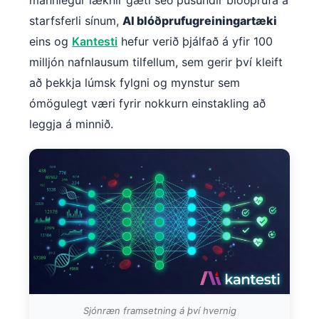
starfsferli sínum,
AI blóðprufugreiningartæki
eins og
Kantesti
hefur verið þjálfað á yfir 100
milljón nafnlausum tilfellum, sem gerir því kleift
að þekkja lúmsk fylgni og mynstur sem
ómögulegt væri fyrir nokkurn einstakling að
leggja á minnið.
Sjónræn framsetning á því hvernig