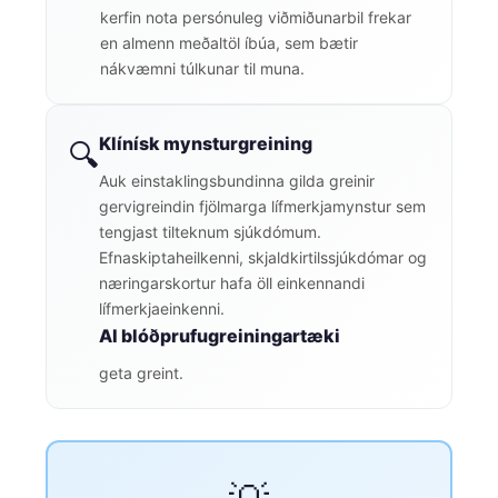
kerfin nota persónuleg viðmiðunarbil frekar
en almenn meðaltöl íbúa, sem bætir
nákvæmni túlkunar til muna.
Klínísk mynsturgreining
🔍
Auk einstaklingsbundinna gilda greinir
gervigreindin fjölmarga lífmerkjamynstur sem
tengjast tilteknum sjúkdómum.
Efnaskiptaheilkenni, skjaldkirtilssjúkdómar og
næringarskortur hafa öll einkennandi
lífmerkjaeinkenni.
AI blóðprufugreiningartæki
geta greint.