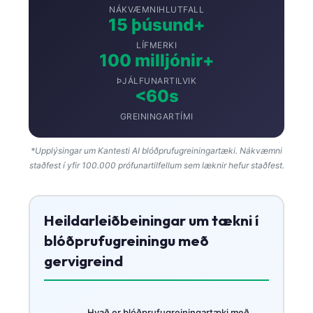
NÁKVÆMNIHLUTFALL
15 þúsund+
LÍFMERKI
100 milljónir+
ÞJÁLFUNARTILVIK
<60s
GREININGARTÍMI
*Upplýsingar um Kantesti AI blóðprufugreiningartæki. Nákvæmni
staðfest í yfir 100.000 prófunartilfellum sem læknir hefur staðfest.
Heildarleiðbeiningar um tækni í
blóðprufugreiningu með
gervigreind
Hvað er blóðprufugreiningartæki með