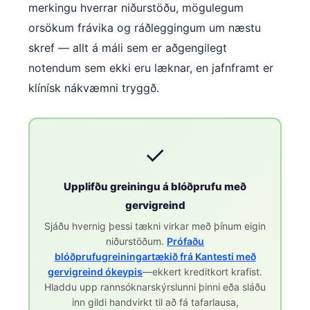
merkingu hverrar niðurstöðu, mögulegum
orsökum frávika og ráðleggingum um næstu
skref — allt á máli sem er aðgengilegt
notendum sem ekki eru læknar, en jafnframt er
klínísk nákvæmni tryggð.
✓
Upplifðu greiningu á blóðprufu með
gervigreind
Sjáðu hvernig þessi tækni virkar með þínum eigin
niðurstöðum.
Prófaðu
blóðprufugreiningartækið frá Kantesti með
gervigreind ókeypis
—ekkert kreditkort krafist.
Hladdu upp rannsóknarskýrslunni þinni eða sláðu
inn gildi handvirkt til að fá tafarlausa,