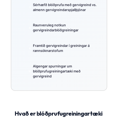
Sérhæfð blóðprufa með gervigreind vs.
almenn gervigreindarspjallþjónar
Raunveruleg notkun
gervigreindarblóðgreiningar
Framtíð gervigreindar í greiningar á
rannsóknarstofum
Algengar spurningar um
blóðprufugreiningartæki með
gervigreind
Hvað er blóðprufugreiningartæki