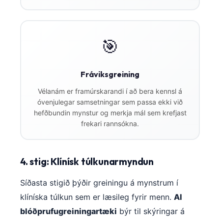
🎯
Fráviksgreining
Vélanám er framúrskarandi í að bera kennsl á
óvenjulegar samsetningar sem passa ekki við
hefðbundin mynstur og merkja mál sem krefjast
frekari rannsókna.
4. stig: Klínísk túlkunarmyndun
Síðasta stigið þýðir greiningu á mynstrum í
klíníska túlkun sem er læsileg fyrir menn.
AI
blóðprufugreiningartæki
býr til skýringar á