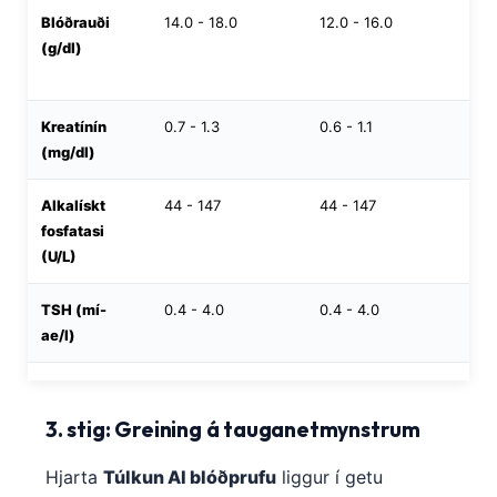
Blóðrauði
14.0 - 18.0
12.0 - 16.0
11
(g/dl)
Kreatínín
0.7 - 1.3
0.6 - 1.1
0.
(mg/dl)
Alkalískt
44 - 147
44 - 147
15
fosfatasi
(U/L)
TSH (mí-
0.4 - 4.0
0.4 - 4.0
0.
ae/l)
3. stig: Greining á tauganetmynstrum
Hjarta
Túlkun AI blóðprufu
liggur í getu