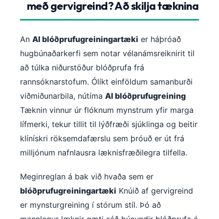
með gervigreind? Að skilja tæknina
An
AI blóðprufugreiningartæki
er háþróað
hugbúnaðarkerfi sem notar vélanámsreiknirit til
að túlka niðurstöður blóðprufa frá
rannsóknarstofum. Ólíkt einföldum samanburði
viðmiðunarbila, nútíma
AI blóðprufugreining
Tæknin vinnur úr flóknum mynstrum yfir marga
lífmerki, tekur tillit til lýðfræði sjúklinga og beitir
klínískri röksemdafærslu sem þróuð er út frá
milljónum nafnlausra læknisfræðilegra tilfella.
Meginreglan á bak við hvaða sem er
blóðprufugreiningartæki
Knúið af gervigreind
er mynsturgreining í stórum stíl. Þó að
mannlegur læknir gæti séð þúsundir blóðprufa á