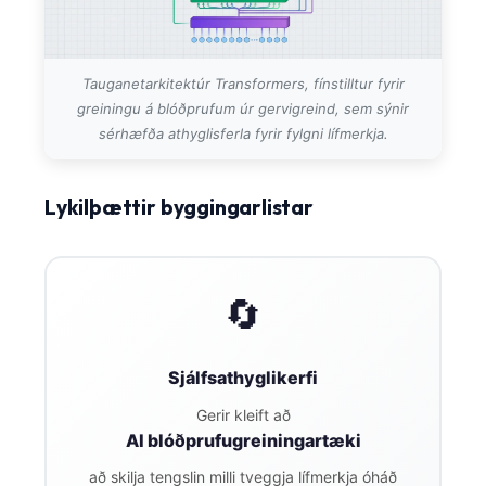
Gàidhlig
Euskara
Македонски јазик
Tauganetarkitektúr Transformers, fínstilltur fyrir
Latviešu valoda
greiningu á blóðprufum úr gervigreind, sem sýnir
sérhæfða athyglisferla fyrir fylgni lífmerkja.
Galego
অসমীয়া
Lykilþættir byggingarlistar
සිංහල
سنڌي
پښتو
🔄
Slovenčina
Sjálfsathyglikerfi
Hrvatski
Gerir kleift að
Suomi
AI blóðprufugreiningartæki
Қазақ тілі
að skilja tengslin milli tveggja lífmerkja óháð