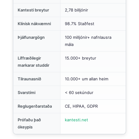
Kantesti breytur
2,78 billjónir
Klínísk nákvæmni
98.7% Staðfest
Þjálfunargögn
100 milljónir+ nafnlausra
mála
Líffræðilegir
15.000+ breytur
markarar studdir
Tilraunasnið
10.000+ um allan heim
Svarstími
< 60 sekúndur
Reglugerðarstaða
CE, HIPAA, GDPR
Prófaðu það
kantesti.net
ókeypis