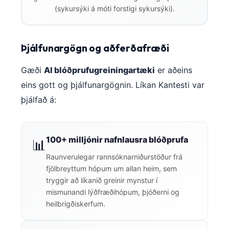
Čeština
(sykursýki á móti forstigi sykursýki).
日本語
Eesti
Þjálfunargögn og aðferðafræði
Azərbaycan dili
Gæði
AI blóðprufugreiningartæki
er aðeins
Bosanski
eins gott og þjálfunargögnin. Líkan Kantesti var
Svenska
þjálfað á:
Српски језик
Հայերեն
100+ milljónir nafnlausra blóðprufa
Bahasa Indonesia
📊
Raunverulegar rannsóknarniðurstöður frá
हिन्दी
fjölbreyttum hópum um allan heim, sem
Nederlands
tryggir að líkanið greinir mynstur í
Dansk
mismunandi lýðfræðihópum, þjóðerni og
heilbrigðiskerfum.
Български
فارسی