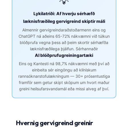
💡
Lykilatriði: Af hverju sérhæfð
læknisfræðileg gervigreind skiptir máli
Almennir gervigreindaraðstoðarmenn eins og
ChatGPT ná aðeins 65-72% nákvæmni við túlkun
blóðprufa vegna þess að þeim skortir sérhæfða
læknisfræðilega þjálfun. Sérhannaðir
AI blóðprufugreiningartæki
Eins og Kantesti ná 98,7% nákvæmni með því að
einbeita sér eingöngu að klínískum
rannsóknarstofulækningum — 30+ prósentustiga
framför sem getur skipt sköpum um hvort maður
greini heilsufarsvandamál eða missi alveg af því.
Hvernig gervigreind greinir