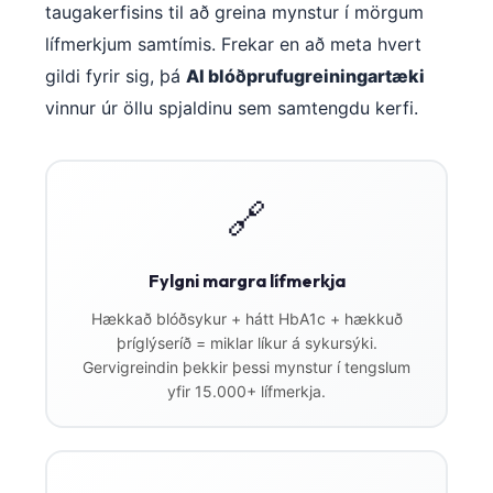
taugakerfisins til að greina mynstur í mörgum
lífmerkjum samtímis. Frekar en að meta hvert
gildi fyrir sig, þá
AI blóðprufugreiningartæki
vinnur úr öllu spjaldinu sem samtengdu kerfi.
🔗
Fylgni margra lífmerkja
Hækkað blóðsykur + hátt HbA1c + hækkuð
þríglýseríð = miklar líkur á sykursýki.
Gervigreindin þekkir þessi mynstur í tengslum
yfir 15.000+ lífmerkja.