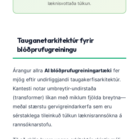
læknisvottaða túlkun.
Tauganetarkitektúr fyrir
blóðprufugreiningu
Árangur allra
AI blóðprufugreiningartæki
fer
mjög eftir undirliggjandi taugakerfisarkitektúr.
Kantesti notar umbreytir-undirstaða
(transformer) líkan með miklum fjölda breytna—
meðal stærstu gervigreindarkerfa sem eru
sérstaklega tileinkuð túlkun læknisrannsókna á
rannsóknarstofu.
Norsk bokmål
Ślōnskŏ gŏdka