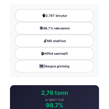
🧠
2,78T breytur
🎯
98.7% nákvæmni
🔬
MD staðfest
🔒
HIPAA samhæft
🆓
Ókeypis greining
2,78 tonn
AI BREYTUR
98.7%