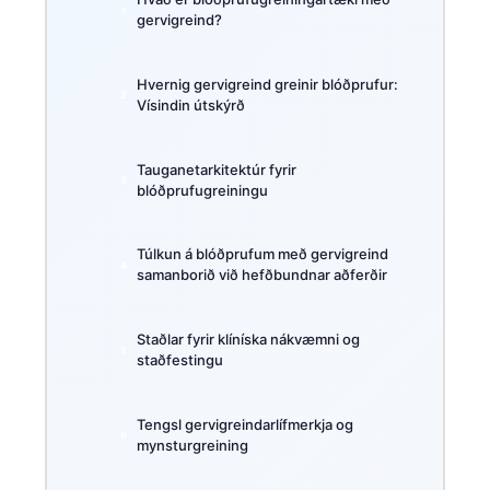
gervigreind?
Hvernig gervigreind greinir blóðprufur:
Vísindin útskýrð
Tauganetarkitektúr fyrir
blóðprufugreiningu
Túlkun á blóðprufum með gervigreind
samanborið við hefðbundnar aðferðir
Staðlar fyrir klíníska nákvæmni og
staðfestingu
Tengsl gervigreindarlífmerkja og
mynsturgreining