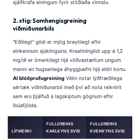
sjálfkrafa einingum fyrir stöðlaða vinnslu.
2. stig: Samhengisgreining
viðmiðunarbils
"Eðlilegt" gildi er mjög breytilegt eftir
einkennum sjúklingsins. Kreatíníngildi upp á 1,2
mg/dl er ómerkilegt hjá vöðvastæltum ungum
manni en hugsanlega áhyggjuefni hjá eldri konu.
AI blóðprufugreining
Vélin notar lýðfræðilega
sértæk viðmiðunarbil með því að nota reiknirit
sem eru þjálfuð á lagskiptum gögnum eftir
íbúafjölda.
FULLORÐINS
FULLORÐINS
LÍFMERKI
KARLKYNS SVIÐ
KVENKYNS SVIÐ
B