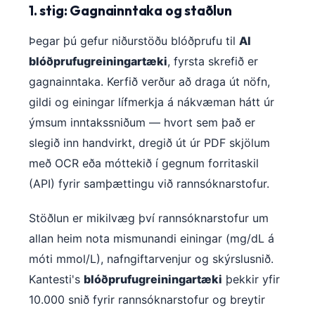
1. stig: Gagnainntaka og staðlun
Þegar þú gefur niðurstöðu blóðprufu til
AI
blóðprufugreiningartæki
, fyrsta skrefið er
gagnainntaka. Kerfið verður að draga út nöfn,
gildi og einingar lífmerkja á nákvæman hátt úr
ýmsum inntakssniðum — hvort sem það er
slegið inn handvirkt, dregið út úr PDF skjölum
með OCR eða móttekið í gegnum forritaskil
(API) fyrir samþættingu við rannsóknarstofur.
Stöðlun er mikilvæg því rannsóknarstofur um
allan heim nota mismunandi einingar (mg/dL á
móti mmol/L), nafngiftarvenjur og skýrslusnið.
Kantesti's
blóðprufugreiningartæki
þekkir yfir
10.000 snið fyrir rannsóknarstofur og breytir