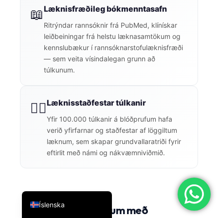
Læknisfræðileg bókmenntasafn
📖
简体中文
Ritrýndar rannsóknir frá PubMed, klínískar
Română
leiðbeiningar frá helstu læknasamtökum og
Türkçe
kennslubækur í rannsóknarstofulæknisfræði
— sem veita vísindalegan grunn að
Ελληνικά
túlkunum.
Português
Español
Læknisstaðfestar túlkanir
👨‍⚕️
Italiano
Yfir 100.000 túlkanir á blóðprufum hafa
עִבְרִית
verið yfirfarnar og staðfestar af löggiltum
Français
læknum, sem skapar grundvallaratriði fyrir
eftirlit með námi og nákvæmniviðmið.
العربية
Deutsch
English
Íslenska
Túlkun á blóðprufum með