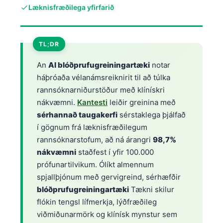
Læknisfræðilega yfirfarið
TL;DR
An
AI blóðprufugreiningartæki
notar
háþróaða vélanámsreiknirit til að túlka
rannsóknarniðurstöður með klínískri
nákvæmni.
Kantesti
leiðir greinina með
sérhannað taugakerfi
sérstaklega þjálfað
í gögnum frá læknisfræðilegum
rannsóknarstofum, að ná árangri
98,7%
nákvæmni
staðfest í yfir 100.000
prófunartilvikum. Ólíkt almennum
spjallþjónum með gervigreind, sérhæfðir
blóðprufugreiningartæki
Tækni skilur
flókin tengsl lífmerkja, lýðfræðileg
viðmiðunarmörk og klínísk mynstur sem