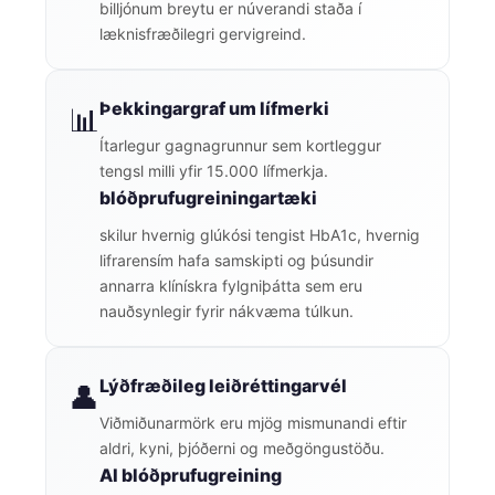
billjónum breytu er núverandi staða í
læknisfræðilegri gervigreind.
Þekkingargraf um lífmerki
📊
Ítarlegur gagnagrunnur sem kortleggur
tengsl milli yfir 15.000 lífmerkja.
blóðprufugreiningartæki
skilur hvernig glúkósi tengist HbA1c, hvernig
lifrarensím hafa samskipti og þúsundir
annarra klínískra fylgniþátta sem eru
nauðsynlegir fyrir nákvæma túlkun.
Lýðfræðileg leiðréttingarvél
👤
Viðmiðunarmörk eru mjög mismunandi eftir
aldri, kyni, þjóðerni og meðgöngustöðu.
AI blóðprufugreining