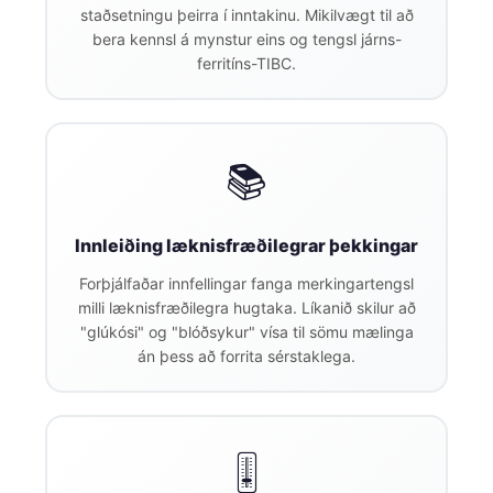
staðsetningu þeirra í inntakinu. Mikilvægt til að
Català
bera kennsl á mynstur eins og tengsl járns-
O‘zbekcha
ferritíns-TIBC.
Українська
አማርኛ
Kiswahili
📚
ភាសាខ្មែរ
ဗမာစာ
Innleiðing læknisfræðilegrar þekkingar
ไทย
Forþjálfaðar innfellingar fanga merkingartengsl
Tagalog
milli læknisfræðilegra hugtaka. Líkanið skilur að
"glúkósi" og "blóðsykur" vísa til sömu mælinga
Tiếng Việt
án þess að forrita sérstaklega.
Bahasa Melayu
മലയാളം
ಕನ್ನಡ
🎚️
ગુજરાતી