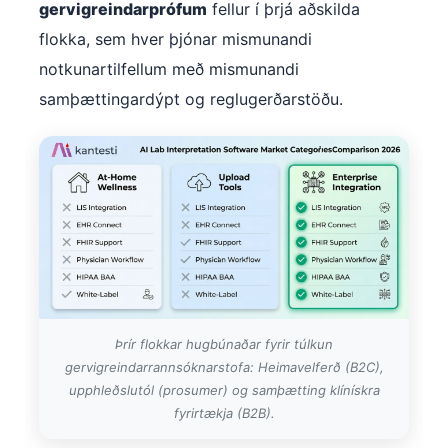
gervigreindarprófum
fellur í þrjá aðskilda
flokka, sem hver þjónar mismunandi
notkunartilfellum með mismunandi
samþættingardýpt og reglugerðarstöðu.
Þrír flokkar hugbúnaðar fyrir túlkun
gervigreindarrannsóknarstofa: Heimavelferð (B2C),
upphleðslutól (prosumer) og samþætting klínískra
fyrirtækja (B2B).