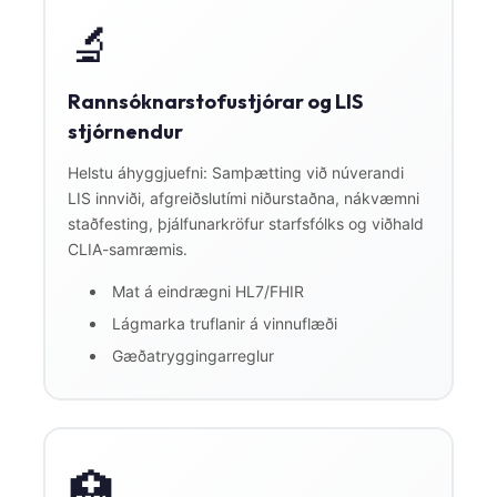
🔬
Rannsóknarstofustjórar og LIS
stjórnendur
Helstu áhyggjuefni: Samþætting við núverandi
LIS innviði, afgreiðslutími niðurstaðna, nákvæmni
staðfesting, þjálfunarkröfur starfsfólks og viðhald
CLIA-samræmis.
Mat á eindrægni HL7/FHIR
Lágmarka truflanir á vinnuflæði
Gæðatryggingarreglur
🏥