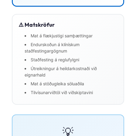
Gàidhlig
Euskara
Македонски јазик
⚠️ Matskröfur
Latviešu valoda
Mat á flækjustigi samþættingar
Galego
Endurskoðun á klínískum
অসমীয়া
staðfestingargögnum
Staðfesting á reglufylgni
සිංහල
Útreikningur á heildarkostnaði við
سنڌي
eignarhald
پښتو
Mat á stöðugleika söluaðila
Tilvísunarviðtöl við viðskiptavini
Slovenčina
Hrvatski
Suomi
💡
Қазақ тілі