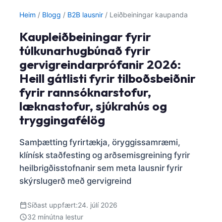
Heim
/
Blogg
/
B2B lausnir
/
Leiðbeiningar kaupanda
Kaupleiðbeiningar fyrir
túlkunarhugbúnað fyrir
gervigreindarprófanir 2026:
Heill gátlisti fyrir tilboðsbeiðnir
fyrir rannsóknarstofur,
læknastofur, sjúkrahús og
tryggingafélög
Samþætting fyrirtækja, öryggissamræmi,
klínísk staðfesting og arðsemisgreining fyrir
heilbrigðisstofnanir sem meta lausnir fyrir
skýrslugerð með gervigreind
Síðast uppfært:
24. júlí 2026
32 mínútna lestur