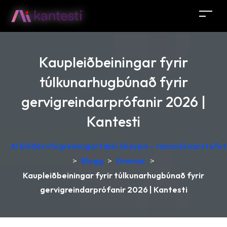
Kaupleiðbeiningar fyrir
túlkunarhugbúnað fyrir
gervigreindarprófanir 2026 |
Kantesti
AI blóðprufugreiningartæki ókeypis – rannsóknarstofutú
>
Blogg
>
Greinar
>
Kaupleiðbeiningar fyrir túlkunarhugbúnað fyrir
gervigreindarprófanir 2026 | Kantesti