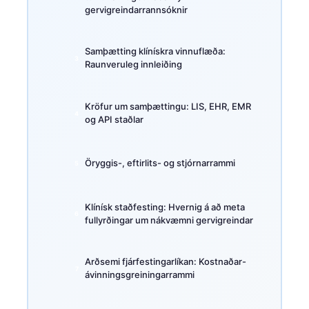
gervigreindarrannsóknir
Samþætting klínískra vinnuflæða:
Raunveruleg innleiðing
Kröfur um samþættingu: LIS, EHR, EMR
og API staðlar
Öryggis-, eftirlits- og stjórnarrammi
Klínísk staðfesting: Hvernig á að meta
fullyrðingar um nákvæmni gervigreindar
Arðsemi fjárfestingarlíkan: Kostnaðar-
ávinningsgreiningarrammi