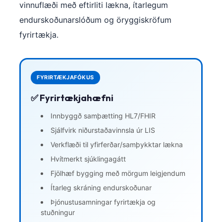
vinnuflæði með eftirliti lækna, ítarlegum
Frysk
endurskoðunarslóðum og öryggiskröfum
Esperanto
fyrirtækja.
Беларуская мова
Татар теле
Кыргызча
FYRIRTÆKJAFÓKUS
ئۇيغۇرچە
✅ Fyrirtækjahæfni
Cebuano
Innbyggð samþætting HL7/FHIR
Basa Jawa
Sjálfvirk niðurstaðavinnsla úr LIS
ພາສາລາວ
Verkflæði til yfirferðar/samþykktar lækna
Монгол
Hvítmerkt sjúklingagátt
Fjölhæf bygging með mörgum leigjendum
Afrikaans
Ítarleg skráning endurskoðunar
العربية المغربية
Þjónustusamningar fyrirtækja og
Occitan
stuðningur