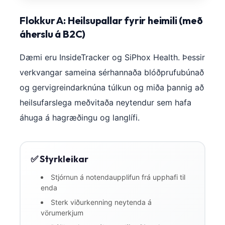
Flokkur A: Heilsupallar fyrir heimili (með
áherslu á B2C)
Dæmi eru InsideTracker og SiPhox Health. Þessir
verkvangar sameina sérhannaða blóðprufubúnað
og gervigreindarknúna túlkun og miða þannig að
heilsufarslega meðvitaða neytendur sem hafa
áhuga á hagræðingu og langlífi.
✅ Styrkleikar
Stjórnun á notendaupplifun frá upphafi til
enda
Sterk viðurkenning neytenda á
vörumerkjum