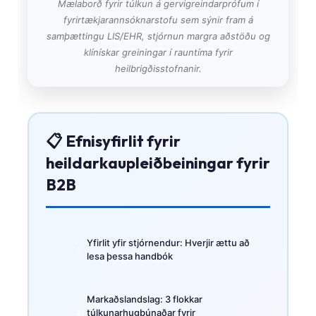
Mælaborð fyrir túlkun á gervigreindarprófum í
fyrirtækjarannsóknarstofu sem sýnir fram á
samþættingu LIS/EHR, stjórnun margra aðstöðu og
klínískar greiningar í rauntíma fyrir
heilbrigðisstofnanir.
📋 Efnisyfirlit fyrir
heildarkaupleiðbeiningar fyrir
B2B
Yfirlit yfir stjórnendur: Hverjir ættu að
lesa þessa handbók
Markaðslandslag: 3 flokkar
túlkunarhugbúnaðar fyrir