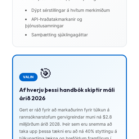
Dýpt sérstillingar á hvítum merkimiðum
API-hraðatakmarkanir og
þjónustusamningar
Samþætting sjúklingagáttar
🎯
VALIN
Af hverju þessi handbók skiptir máli
árið 2026
Gert er ráð fyrir að markaðurinn fyrir túlkun á
rannsóknarstofum gervigreindar muni ná $2.8
milljörðum árið 2028. Þeir sem eru snemma að
taka upp þessa tækni eru að ná 40% styttingu á
túlkunartíma lækna og þreföldum framförum í