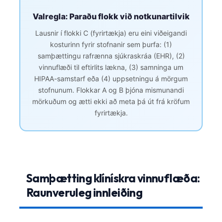
Català
Valregla: Paraðu flokk við notkunartilvik
O‘zbekcha
Lausnir í flokki C (fyrirtækja) eru eini viðeigandi
Українська
kosturinn fyrir stofnanir sem þurfa: (1)
samþættingu rafrænna sjúkraskráa (EHR), (2)
አማርኛ
vinnuflæði til eftirlits lækna, (3) samninga um
Kiswahili
HIPAA-samstarf eða (4) uppsetningu á mörgum
ភាសាខ្មែរ
stofnunum. Flokkar A og B þjóna mismunandi
mörkuðum og ætti ekki að meta þá út frá kröfum
ဗမာစာ
fyrirtækja.
ไทย
Tagalog
Tiếng Việt
Bahasa Melayu
Samþætting klínískra vinnuflæða:
മലയാളം
Raunveruleg innleiðing
ಕನ್ನಡ
ગુજરાતી