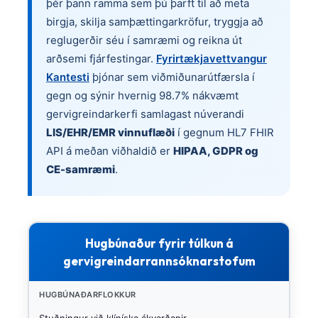
þér þann ramma sem þú þarft til að meta
birgja, skilja samþættingarkröfur, tryggja að
reglugerðir séu í samræmi og reikna út
arðsemi fjárfestingar.
Fyrirtækjavettvangur
Kantesti
þjónar sem viðmiðunarútfærsla í
gegn og sýnir hvernig 98.7% nákvæmt
gervigreindarkerfi samlagast núverandi
LIS/EHR/EMR vinnuflæði
í gegnum HL7 FHIR
API á meðan viðhaldið er
HIPAA, GDPR og
CE-samræmi
.
Hugbúnaður fyrir túlkun á
gervigreindarrannsóknarstofum
HUGBÚNAÐARFLOKKUR