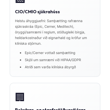
CIO/CMIO sjúkrahúss
Helstu áhyggjuefni: Samþætting rafrænna
sjúkraskráa (Epic, Cerner, Meditech),
öryggi/samræmi í reglum, stöðugleiki birgja,
heildarkostnaður við eignarhald og kröfur um
klíníska stjórnun.
Epic/Cerner vottað samþætting
Skjöl um samræmi við HIPAA/GDPR
Atriði sem varða klíníska ábyrgð
🏢
Rekstrar- og starfsstöðvastjórar