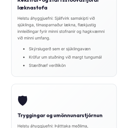
læknastofa
Helstu áhyggjuefni: Sjálfvirk samskipti við
sjúklinga, tímasparnaður lækna, flækjustig
innleiðingar fyrir minni stofnanir og hagkvæmni
við minni umfang.
Skýrslugerð sem er sjúklingavæn
Kröfur um stuðning við margt tungumál
Stærðhæf verðlíkön
🛡️
Tryggingar og umönnunarstjórnun
Helstu áhyggjuefni: Þátttaka meðlima,