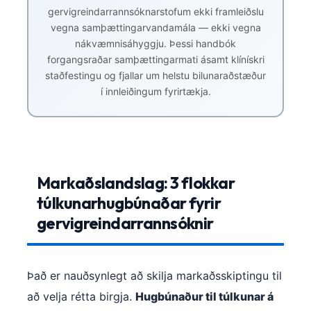
gervigreindarrannsóknarstofum ekki framleiðslu
vegna samþættingarvandamála — ekki vegna
nákvæmnisáhyggju. Þessi handbók
forgangsraðar samþættingarmati ásamt klínískri
staðfestingu og fjallar um helstu bilunaraðstæður
í innleiðingum fyrirtækja.
Markaðslandslag: 3 flokkar
túlkunarhugbúnaðar fyrir
gervigreindarrannsóknir
Það er nauðsynlegt að skilja markaðsskiptingu til
að velja rétta birgja.
Hugbúnaður til túlkunar á