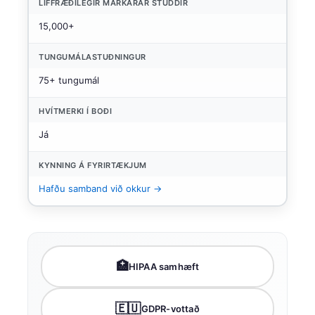
LÍFFRÆÐILEGIR MARKARAR STUDDIR
15,000+
TUNGUMÁLASTUÐNINGUR
75+ tungumál
HVÍTMERKI Í BOÐI
Já
KYNNING Á FYRIRTÆKJUM
Hafðu samband við okkur →
🏥
HIPAA samhæft
🇪🇺
GDPR-vottað