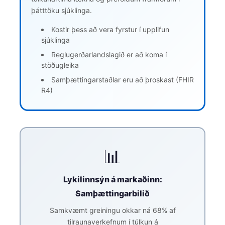
þátttöku sjúklinga.
Kostir þess að vera fyrstur í upplifun
sjúklinga
Reglugerðarlandslagið er að koma í
stöðugleika
Samþættingarstaðlar eru að þroskast (FHIR
R4)
📊
Lykilinnsýn á markaðinn:
Samþættingarbilið
Samkvæmt greiningu okkar ná 68% af
tilraunaverkefnum í túlkun á