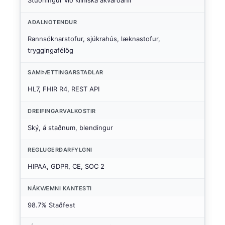
Stuðningur við klíníska ákvarðanir
AÐALNOTENDUR
Rannsóknarstofur, sjúkrahús, læknastofur,
tryggingafélög
SAMÞÆTTINGARSTAÐLAR
HL7, FHIR R4, REST API
DREIFINGARVALKOSTIR
Ský, á staðnum, blendingur
REGLUGERÐARFYLGNI
HIPAA, GDPR, CE, SOC 2
NÁKVÆMNI KANTESTI
98.7% Staðfest