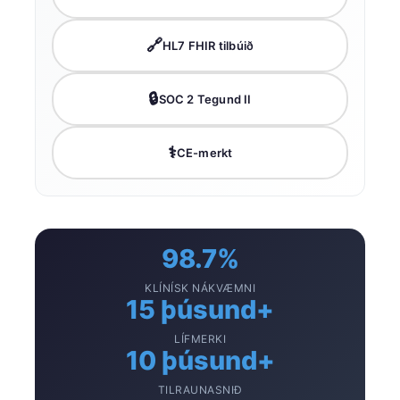
🔗
HL7 FHIR tilbúið
🔒
SOC 2 Tegund II
⚕️
CE-merkt
98.7%
KLÍNÍSK NÁKVÆMNI
15 þúsund+
LÍFMERKI
10 þúsund+
TILRAUNASNIÐ