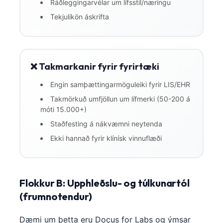
Ráðleggingarvélar um lífsstíl/næringu
Tekjulíkön áskrifta
❌ Takmarkanir fyrir fyrirtæki
Engin samþættingarmöguleiki fyrir LIS/EHR
Takmörkuð umfjöllun um lífmerki (50-200 á
móti 15.000+)
Staðfesting á nákvæmni neytenda
Ekki hannað fyrir klínísk vinnuflæði
Flokkur B: Upphleðslu- og túlkunartól
(frumnotendur)
Dæmi um þetta eru Docus for Labs og ýmsar