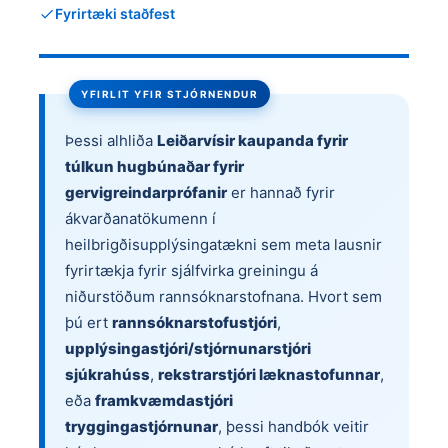
Fyrirtæki staðfest
YFIRLIT YFIR STJÓRNENDUR
Þessi alhliða
Leiðarvísir kaupanda fyrir
túlkun hugbúnaðar fyrir
gervigreindarprófanir
er hannað fyrir
ákvarðanatökumenn í
heilbrigðisupplýsingatækni sem meta lausnir
fyrirtækja fyrir sjálfvirka greiningu á
niðurstöðum rannsóknarstofnana. Hvort sem
þú ert
rannsóknarstofustjóri
,
upplýsingastjóri/stjórnunarstjóri
sjúkrahúss
,
rekstrarstjóri læknastofunnar
,
eða
framkvæmdastjóri
tryggingastjórnunar
, þessi handbók veitir