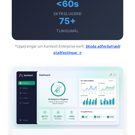
<60s
SKÝRSLUGERÐ
75+
TUNGUMÁL
*Upplýsingar um Kantesti Enterprise kerfi.
Skoða aðferðafræði
staðfestingar →