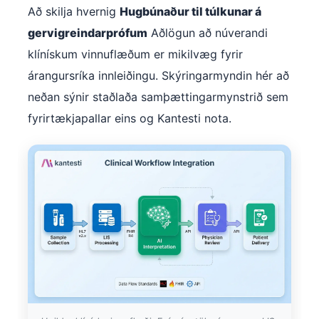
Að skilja hvernig
Hugbúnaður til túlkunar á
தமிழ்
gervigreindarprófum
Aðlögun að núverandi
తెలుగు
klínískum vinnuflæðum er mikilvæg fyrir
मराठी
árangursríka innleiðingu. Skýringarmyndin hér að
اردو
neðan sýnir staðlaða samþættingarmynstrið sem
বাংলা
fyrirtækjapallar eins og Kantesti nota.
Shqip
Magyar
Slovenščina
한국어
Polski
Lietuvių kalba
Русский
ქართული