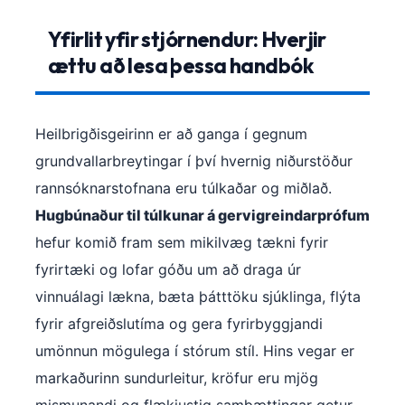
Yfirlit yfir stjórnendur: Hverjir
ættu að lesa þessa handbók
Heilbrigðisgeirinn er að ganga í gegnum
grundvallarbreytingar í því hvernig niðurstöður
rannsóknarstofnana eru túlkaðar og miðlað.
Hugbúnaður til túlkunar á gervigreindarprófum
hefur komið fram sem mikilvæg tækni fyrir
fyrirtæki og lofar góðu um að draga úr
vinnuálagi lækna, bæta þátttöku sjúklinga, flýta
fyrir afgreiðslutíma og gera fyrirbyggjandi
umönnun mögulega í stórum stíl. Hins vegar er
markaðurinn sundurleitur, kröfur eru mjög