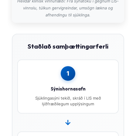
Heildar klínísk vinnuflæði: Frá sýnatöku í gegnum LIS-
Čeština
vinnslu, túlkun gervigreindar, umsögn lækna og
日本語
afhendingu til sjúklinga.
Eesti
Azərbaycan dili
Bosanski
Staðlað samþættingarferli
Svenska
Српски језик
1
Հայերեն
Bahasa Indonesia
Sýnishornasafn
हिन्दी
Sjúklingasýni tekið, skráð í LIS með
Nederlands
lýðfræðilegum upplýsingum
Dansk
→
Български
فارسی