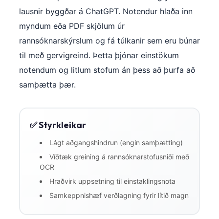
lausnir byggðar á ChatGPT. Notendur hlaða inn
myndum eða PDF skjölum úr
rannsóknarskýrslum og fá túlkanir sem eru búnar
til með gervigreind. Þetta þjónar einstökum
notendum og litlum stofum án þess að þurfa að
samþætta þær.
✅ Styrkleikar
Lágt aðgangshindrun (engin samþætting)
Víðtæk greining á rannsóknarstofusniði með
OCR
Hraðvirk uppsetning til einstaklingsnota
Samkeppnishæf verðlagning fyrir lítið magn