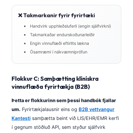
❌ Takmarkanir fyrir fyrirtæki
Handvirk upphleðsluferli (engin sjálfvirkni)
Takmarkaðar endurskoðunarleiðir
Engin vinnuflæði eftirlits lækna
Ósamræmi í nákvæmniprófun
Flokkur C: Samþætting klínískra
vinnuflæða fyrirtækja (B2B)
Þetta er flokkurinn sem þessi handbók fjallar
um.
Fyrirtækjalausnir eins og
B2B vettvangur
Kantesti
samþætta beint við LIS/EHR/EMR kerfi
Norsk bokmål
í gegnum stöðluð API, sem styður sjálfvirk
Ślōnskŏ gŏdka