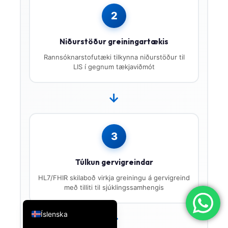
简体中文
2
Română
Niðurstöður greiningartækis
Türkçe
Rannsóknarstofutæki tilkynna niðurstöður til
Ελληνικά
LIS í gegnum tækjaviðmót
Português
Español
→
Italiano
עִבְרִית
3
Français
Túlkun gervigreindar
العربية
HL7/FHIR skilaboð virkja greiningu á gervigreind
Deutsch
með tilliti til sjúklingssamhengis
English
Íslenska
→