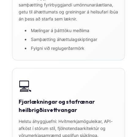
samþætting fyrirbyggjandi umönnunaráætlana,
getu til áhættumats og greiningar á heilsufari íbúa
án þess að starfa sem læknir.
Mælingar á þátttöku meðlima
Samþætting áhættulagskiptingar
Fylgni við reglugerðarmörk
💻
Fjarlækningar og stafrænar
heilbrigðisvettvangar
Helstu áhyggjuefni: Hvítmerkjamöguleikar, API-
afköst í stórum stíl, fjölnotendaarkitektúr og
vörumerkjasamræmd upplifun sjúklinga.