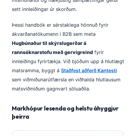
mismunandi og flækjustig samþættingar getur
sett innleiðingar úr skorðum.
Þessi handbók er sérstaklega hönnuð fyrir
ákvarðanatökumenn í B2B sem meta
Hugbúnaður til skýrslugerðar á
rannsóknarstofu með gervigreind
fyrir
innleiðingu fyrirtækja. Við bjóðum upp á hlutlægt
matsramma, byggt á
Staðfest aðferð Kantesti
sem viðmiðunarútfærsla en viðhalda hlutlausum
matsviðmiðum gagnvart söluaðila.
Markhópur lesenda og helstu áhyggjur
þeirra