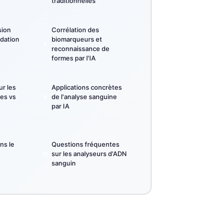
traditionnelles
sion
Corrélation des
idation
biomarqueurs et
reconnaissance de
formes par l'IA
ur les
Applications concrètes
es vs
de l'analyse sanguine
par IA
ans le
Questions fréquentes
sur les analyseurs d'ADN
sanguin