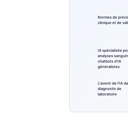
தமிழ்
Normes de préci
తెలుగు
clinique et de val
मराठी
اردو
বাংলা
IA spécialisée po
Shqip
analyses sanguin
chatbots d'IA
Magyar
généralistes
Slovenščina
L'avenir de l'IA d
한국어
diagnostic de
Polski
laboratoire
Lietuvių kalba
Русский
ქართული