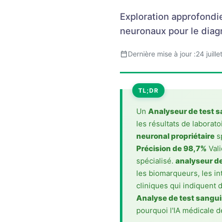
Frysk
Exploration approfondi
Esperanto
neuronaux pour le diagn
Беларуская мова
Dernière mise à jour :
24 juill
Татар теле
Кыргызча
TL;DR
ئۇيغۇرچە
Cebuano
Un
Analyseur de test s
les résultats de laborat
Basa Jawa
neuronal propriétaire
sp
ພາສາລາວ
Précision de 98,7%
Vali
Монгол
spécialisé.
analyseur de
les biomarqueurs, les i
Afrikaans
cliniques qui indiquent 
العربية المغربية
Analyse de test sangui
Occitan
pourquoi l'IA médicale 