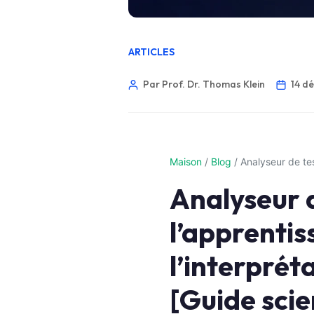
ARTICLES
Par Prof. Dr. Thomas Klein
14 d
Maison
/
Blog
/
Analyseur de te
Analyseur 
l’apprenti
l’interprét
Norsk bokmål
[Guide scie
Ślōnskŏ gŏdka