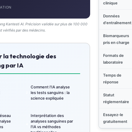
clinique
ATION
Données
d'entraînement
ang Kantesti AI. Précision validée sur plus de 100 000
st vérifiés par des médecins.
Biomarqueurs
pris en charge
 la technologie des
Formats de
laboratoire
g par IA
Temps de
réponse
Comment l'IA analyse
t
les tests sanguins : la
Statut
science expliquée
réglementaire
Essayez-le
réseau
Interprétation des
nalyse
analyses sanguines par
gratuitement
ns
l'IA vs méthodes