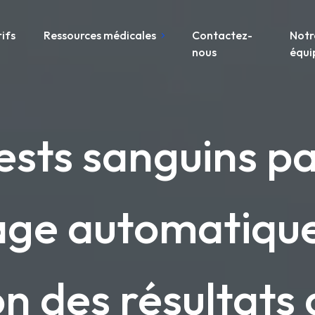
rifs
Ressources médicales
Contactez-
Notr
nous
équi
ests sanguins p
sage automatiqu
on des résultats