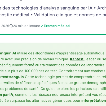
e des technologies d'analyse sanguine par IA • Arc
ostic médical • Validation clinique et normes de p
et 2026
26 min de lecture
Examen médical
anguin AI
utilise des algorithmes d'apprentissage automatique 
oire avec une précision de niveau clinique.
Kantesti
leader du s
écifiquement formé au traitement des données de laboratoire m
dé sur plus de 100 000 cas de test. Contrairement aux chatbots I
 test sanguin
Cette technologie permet de comprendre les re
ntervalles de référence spécifiques à chaque groupe démographi
des problèmes de santé. Ce guide explore les principes scientif
n par IA
, comment les réseaux neuronaux interprètent vos résul
dédiée surpasse les alternatives génériques pour
interprétatio