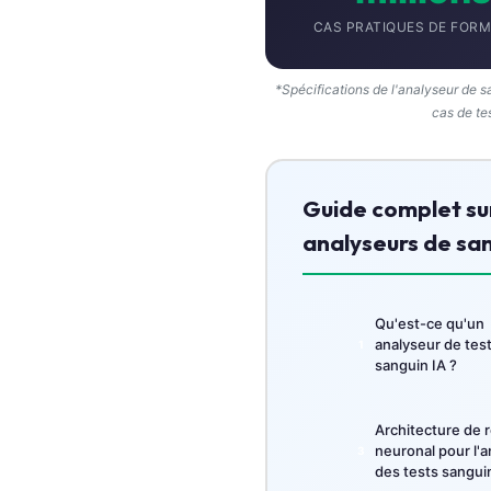
Català
CAS PRATIQUES DE FORM
O‘zbekcha
Українська
*Spécifications de l'analyseur de s
cas de te
አማርኛ
Kiswahili
ភាសាខ្មែរ
Guide complet sur
ဗမာစာ
analyseurs de san
ไทย
Tagalog
Qu'est-ce qu'un
Tiếng Việt
analyseur de tes
sanguin IA ?
Bahasa Melayu
മലയാളം
Architecture de 
ಕನ್ನಡ
neuronal pour l'a
des tests sangui
ગુજરાતી