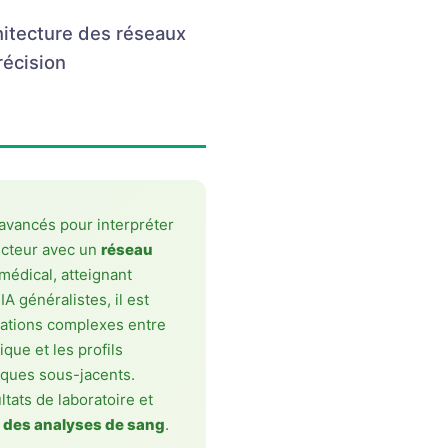
hitecture des réseaux
récision
avancés pour interpréter
ecteur avec un
réseau
édical, atteignant
A généralistes, il est
lations complexes entre
que et les profils
iques sous-jacents.
tats de laboratoire et
n des analyses de sang
.