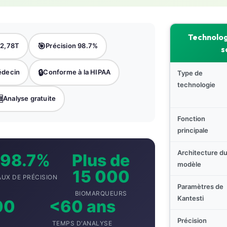
Technolog
🎯
 2,78T
Précision 98.7%
s
🔒
édecin
Conforme à la HIPAA
Type de
technologie

Analyse gratuite
Fonction
principale
Architecture d
98.7%
Plus de
modèle
15 000
AUX DE PRÉCISION
Paramètres de
BIOMARQUEURS
Kantesti
00
<60 ans
Précision
TEMPS D'ANALYSE