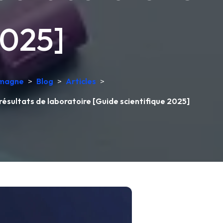
2025]
lemagne
>
Blog
>
Articles
>
ésultats de laboratoire [Guide scientifique 2025]