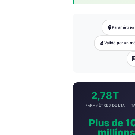
Gàidhlig
Euskara
Македонски јазик
🧠
Paramètres
Latviešu valoda
Galego
🔬
Validé par un m
অসমীয়া

සිංහල
سنڌي
پښتو
2,78T
Slovenčina
PARAMÈTRES DE L'IA
T
Hrvatski
Plus de 1
Suomi
millions
Қазақ тілі