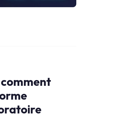
 : comment
forme
boratoire