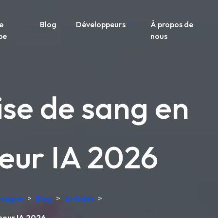
e
Blog
Développeurs
À propos de
pe
nous
rise de sang en
seur IA 2026
lemagne
>
Blog
>
Articles
>
yseur IA 2026