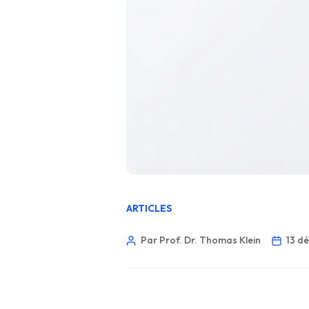
ARTICLES
Par Prof. Dr. Thomas Klein
13 d
Norsk bokmål
Ślōnskŏ gŏdka