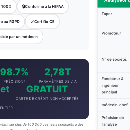
Analyseur d
🔒
e 100%
Conforme à la HIPAA
Taper
✓
e au RGPD
Certifié CE
Promoteur
alidé par un médecin
N° de société.
98.7%
2,78T
Fondateur &
PRÉCISION*
PARAMÈTRES DE L'IA
ingénieur
 et
GRATUIT
principal
CARTE DE CRÉDIT NON ACCEPTÉE
médecin-chef
ENTIER
Précision de
l'analyse
ortant sur plus de 100 000 cas tests comparés à des