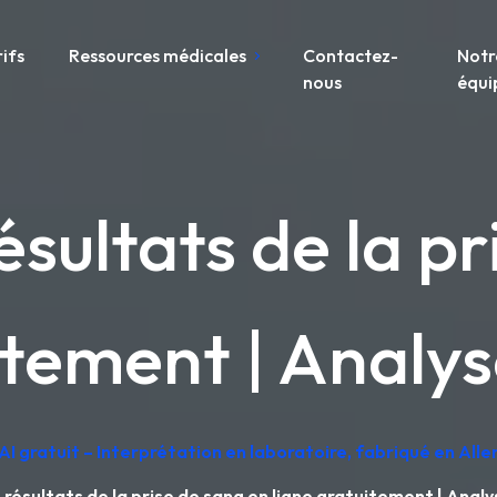
rifs
Ressources médicales
Contactez-
Notr
nous
équi
résultats de la p
itement | Analy
AI gratuit – Interprétation en laboratoire, fabriqué en Al
s résultats de la prise de sang en ligne gratuitement | Anal