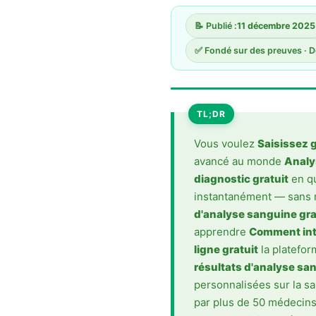
Gàidhlig
Euskara
📝 Publié :
11 décembre 2025
Македонски јазик
✅ Fondé sur des preuves · 
Latviešu valoda
Galego
TL;DR
অসমীয়া
සිංහල
Vous voulez
Saisissez 
avancé au monde
Analy
سنڌي
diagnostic gratuit
en q
پښتو
instantanément — sans 
d'analyse sanguine gra
apprendre
Comment inte
Slovenčina
ligne gratuit
la plateform
Hrvatski
résultats d'analyse sa
Suomi
personnalisées sur la s
par plus de 50 médecins 
Қазақ тілі