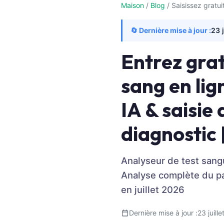
Maison
/
Blog
/
Saisissez gratui
Frysk
Esperanto
🔄 Dernière mise à jour :
23 
Беларуская мова
Entrez grat
Татар теле
Кыргызча
sang en lig
ئۇيغۇرچە
IA & saisie
Cebuano
diagnostic
Basa Jawa
ພາສາລາວ
Монгол
Analyseur de test sangu
Analyse complète du pan
Afrikaans
en juillet 2026
العربية المغربية
Occitan
Dernière mise à jour :
23 juill