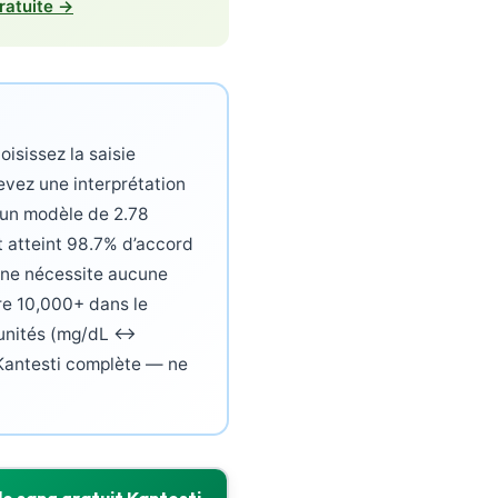
ratuite →
hoisissez la saisie
evez une interprétation
r un modèle de 2.78
 atteint 98.7% d’accord
e ne nécessite aucune
ire 10,000+ dans le
 unités (mg/dL ↔
 Kantesti complète — ne