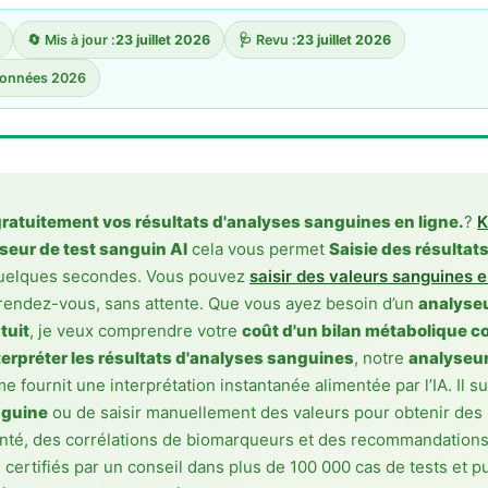
🔄 Mis à jour :
23 juillet 2026
🩺 Revu :
23 juillet 2026
Données 2026
gratuitement vos résultats d'analyses sanguines en ligne.
?
K
seur de test sanguin AI
cela vous permet
Saisie des résultat
uelques secondes. Vous pouvez
saisir des valeurs sanguines e
rendez-vous, sans attente. Que vous ayez besoin d’un
analyseu
tuit
, je veux comprendre votre
coût d'un bilan métabolique c
rpréter les résultats d'analyses sanguines
, notre
analyseur
e fournit une interprétation instantanée alimentée par l’IA. Il su
nguine
ou de saisir manuellement des valeurs pour obtenir des 
anté, des corrélations de biomarqueurs et des recommandations
certifiés par un conseil dans plus de 100 000 cas de tests et p