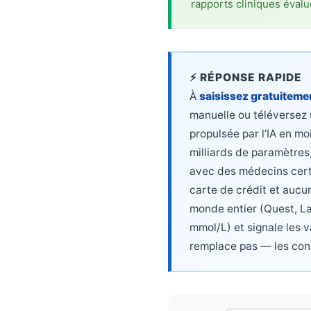
rapports cliniques évalu
Català
O‘zbekcha
Українська
⚡ RÉPONSE RAPIDE
አማርኛ
À
saisissez gratuitemen
Kiswahili
manuelle ou téléversez 
ភាសាខ្មែរ
propulsée par l’IA en m
ဗမာစာ
milliards de paramètres
avec des médecins certi
ไทย
carte de crédit et aucun
Tagalog
monde entier (Quest, L
Tiếng Việt
mmol/L) et signale les 
Bahasa Melayu
remplace pas — les con
മലയാളം
ಕನ್ನಡ
ગુજરાતી