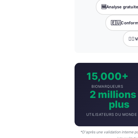
🆓
Analyse gratuit
தமிழ்
తెలుగు
🇪🇺
Conform
मराठी
👨‍⚕️
V
اردو
বাংলা
Shqip
Magyar
15,000+
Slovenščina
BIOMARQUEURS
한국어
2 millions
Polski
plus
Lietuvių kalba
UTILISATEURS DU MONDE 
Русский
ქართული
*D'après une validation interne p