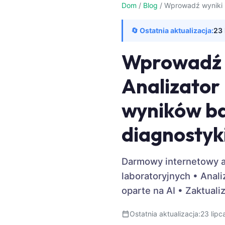
Dom
/
Blog
/
Wprowadź wyniki 
Frysk
Esperanto
🔄 Ostatnia aktualizacja:
23 
Беларуская мова
Wprowadź w
Татар теле
Кыргызча
Analizator
ئۇيغۇرچە
wyników ba
Cebuano
diagnostyk
Basa Jawa
ພາສາລາວ
Монгол
Darmowy internetowy an
laboratoryjnych • Ana
Afrikaans
oparte na AI • Zaktual
العربية المغربية
Occitan
Ostatnia aktualizacja:
23 lipc