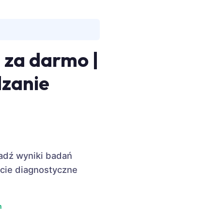
 za darmo |
dzanie
adź wyniki badań
cie diagnostyczne
m