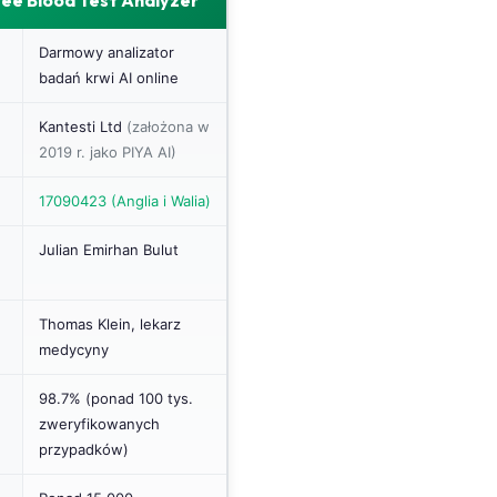
ree Blood Test Analyzer
Darmowy analizator
badań krwi AI online
Kantesti Ltd
(założona w
2019 r. jako PIYA AI)
17090423 (Anglia i Walia)
Julian Emirhan Bulut
Thomas Klein, lekarz
medycyny
98.7% (ponad 100 tys.
zweryfikowanych
przypadków)