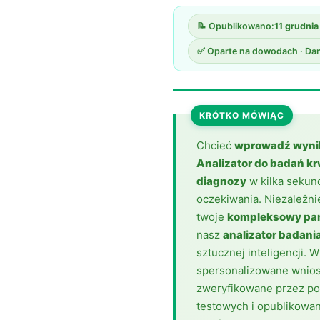
Gàidhlig
Euskara
📝 Opublikowano:
11 grudni
Македонски јазик
✅ Oparte na dowodach · Dan
Latviešu valoda
Galego
KRÓTKO MÓWIĄC
অসমীয়া
සිංහල
Chcieć
wprowadź wynik
Analizator do badań kr
سنڌي
diagnozy
w kilka seku
پښتو
oczekiwania. Niezależni
twoje
kompleksowy pan
nasz
analizator badani
Slovenčina
sztucznej inteligencji. 
Hrvatski
spersonalizowane wnios
Suomi
zweryfikowane przez pon
testowych i opublikowa
Қазақ тілі