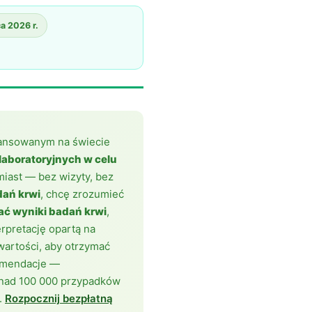
ca 2026 r.
wansowanym na świecie
aboratoryjnych w celu
miast — bez wizyty, bez
dań krwi
, chcę zrozumieć
tać wyniki badań krwi
,
rpretację opartą na
artości, aby otrzymać
komendacje —
ponad 100 000 przypadków
.
Rozpocznij bezpłatną