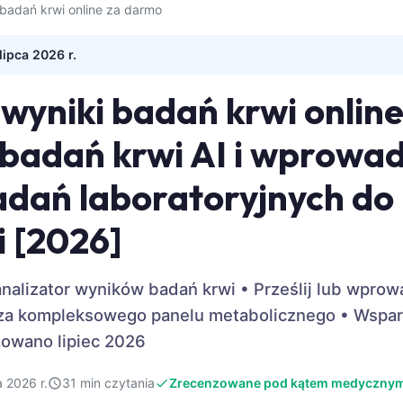
badań krwi online za darmo
lipca 2026 r.
yniki badań krwi online
 badań krwi AI i wprowa
dań laboratoryjnych do
i [2026]
alizator wyników badań krwi • Prześlij lub wprow
liza kompleksowego panelu metabolicznego • Wspar
izowano lipiec 2026
a 2026 r.
31 min czytania
Zrecenzowane pod kątem medyczny