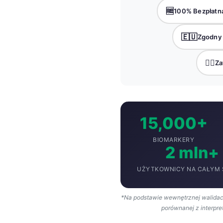
🆓
100% Bezpłatna
தமிழ்
తెలుగు
🇪🇺
Zgodny
मराठी
👨‍⚕️
Za
اردو
বাংলা
Shqip
Magyar
15,000+
Slovenščina
BIOMARKERY
한국어
2 mln+
Lietuvių kalba
UŻYTKOWNICY NA CAŁYM 
Русский
ქართული
*Na podstawie wewnętrznej walidac
porównanej z interpre
Čeština