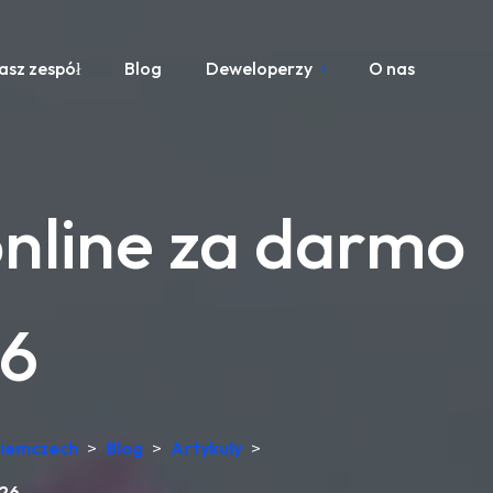
asz zespół
Blog
Deweloperzy
O nas
nline za darmo
26
Niemczech
>
Blog
>
Artykuły
>
026