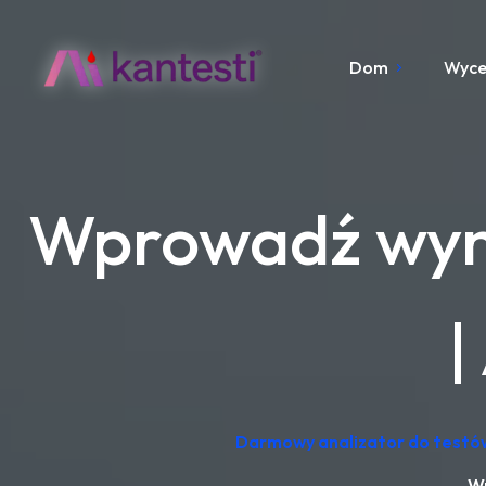
Dom
Wyc
Wprowadź wyni
|
Darmowy analizator do testów
Wp