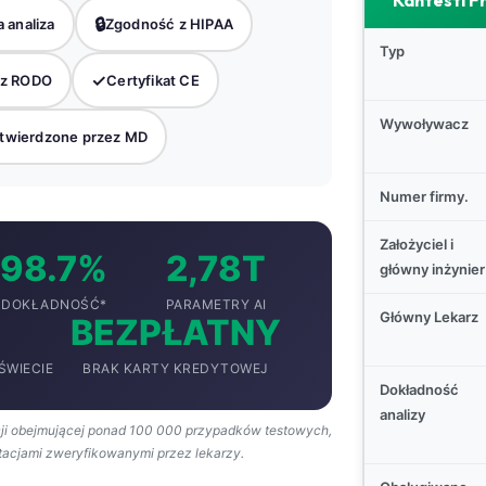
Kantesti F
🔒
 analiza
Zgodność z HIPAA
Typ
✓
 z RODO
Certyfikat CE
Wywoływacz
twierdzone przez MD
Numer firmy.
Założyciel i
98.7%
2,78T
główny inżynier
DOKŁADNOŚĆ*
PARAMETRY AI
Główny Lekarz
BEZPŁATNY
ŚWIECIE
BRAK KARTY KREDYTOWEJ
Dokładność
analizy
ji obejmującej ponad 100 000 przypadków testowych,
tacjami zweryfikowanymi przez lekarzy.