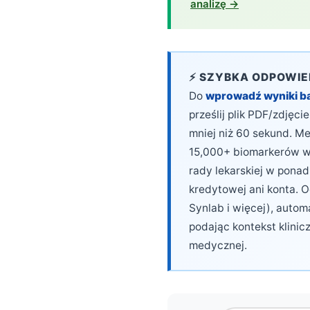
analizę →
Català
O‘zbekcha
Українська
⚡ SZYBKA ODPOWI
አማርኛ
Do
wprowadź wyniki ba
Kiswahili
prześlij plik PDF/zdjęc
ភាសាខ្មែរ
mniej niż 60 sekund. Me
ဗမာစာ
15,000+ biomarkerów w 
rady lekarskiej w pona
ไทย
kredytowej ani konta. 
Tagalog
Synlab i więcej), auto
Tiếng Việt
podając kontekst klinic
Bahasa Melayu
medycznej.
മലയാളം
ಕನ್ನಡ
ગુજરાતી