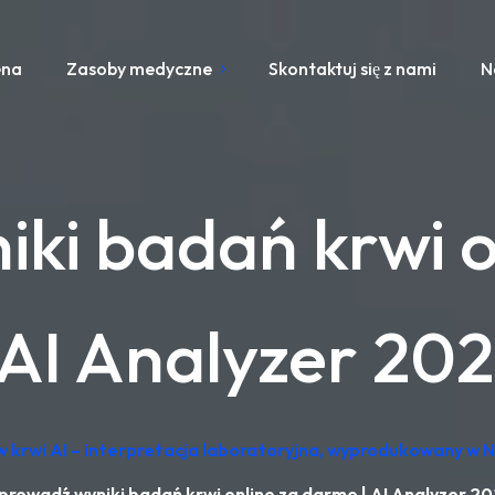
ena
Zasoby medyczne
Skontaktuj się z nami
N
ki badań krwi o
 AI Analyzer 20
 krwi AI – interpretacja laboratoryjna, wyprodukowany w 
rowadź wyniki badań krwi online za darmo | AI Analyzer 2