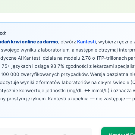
EDŹ
dań krwi online za darmo
, otwórz
Kantesti
, wybierz ręczne
ie swojego wyniku z laboratorium, a następnie otrzymaj interpr
dyczne AI Kantesti działa na modelu 2.78 o 1TP-trilionach p
75+ językach i osiąga 98.7% zgodności z lekarzami specjalis
d 100 000 zweryfikowanych przypadków. Wersja bezpłatna n
Odczytuje wyniki z formatów laboratoriów na całym świecie (
matycznie konwertuje jednostki (mg/dL ↔ mmol/L) i oznacza 
zny prostym językiem. Kantesti uzupełnia — nie zastępuje — 