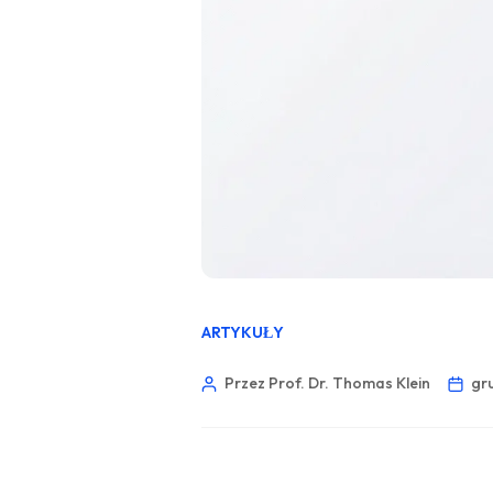
ARTYKUŁY
Przez Prof. Dr. Thomas Klein
gru
Norsk bokmål
Ślōnskŏ gŏdka