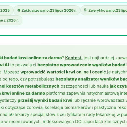
a 2025
🔄 Zaktualizowano:
23 lipca 2026 r.
🩺 Zweryfikowano:
23 lip
e z 2026 r.
i badań krwi online za darmo
?
Kantesti
jest najbardziej zaa
wi AI
to pozwala ci
bezpłatne wprowadzenie wyników badań l
nd. Możesz
wprowadzić wartości krwi online i ocenić
je natych
e od tego, czy potrzebujesz
bezpłatny analizator wyników ba
el kosztów metabolicznych
oszczędności lub nauka
jak czy
a krwi online za darmo
platforma zapewnia natychmiastową inte
Wystarczy
prześlij wyniki badań krwi
lub ręcznie wprowadzasz w
ki dotyczące zdrowia, korelacje biomarkerów i praktyczne re
ad 50 lekarzy specjalistów z certyfikatem rady lekarskiej w 
ne w recenzowanych, indeksowanych DOI raportach klinicznych