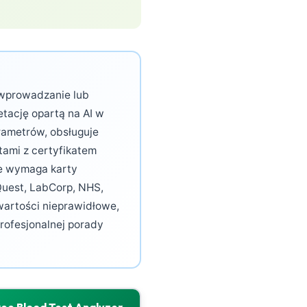
 wprowadzanie lub
etację opartą na AI w
arametrów, obsługuje
tami z certyfikatem
ie wymaga karty
Quest, LabCorp, NHS,
wartości nieprawidłowe,
profesjonalnej porady