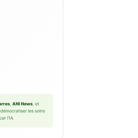
arres
,
ANI News
, et
 démocratiser les soins
ar l'IA.