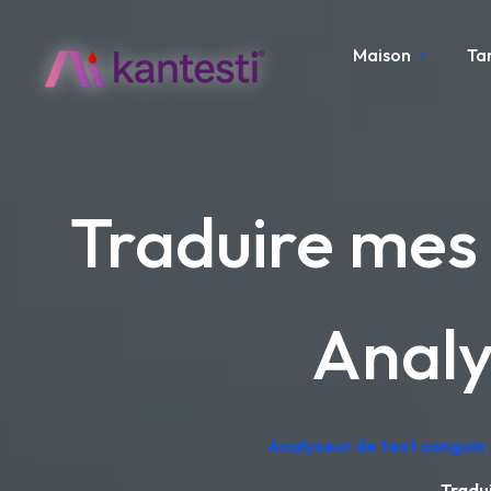
Maison
Ta
Traduire mes 
Analy
Analyseur de test sanguin 
Tradui