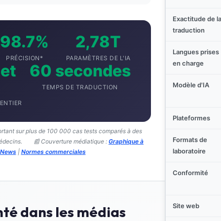
Exactitude de l
traduction
98.7%
2,78T
Langues prises
PRÉCISION*
PARAMÈTRES DE L'IA
en charge
 et
60 secondes
Modèle d'IA
TEMPS DE TRADUCTION
ENTIER
Plateformes
ortant sur plus de 100 000 cas tests comparés à des
Formats de
médecins.
📰 Couverture médiatique :
Graphique à
laboratoire
 News
|
Normes commerciales
Conformité
Site web
nté dans les médias