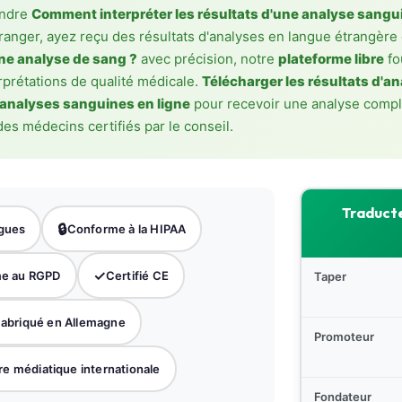
endre
Comment interpréter les résultats d'une analyse sangu
tranger, ayez reçu des résultats d'analyses en langue étrangère
ne analyse de sang ?
avec précision, notre
plateforme libre
fo
rprétations de qualité médicale.
Télécharger les résultats d'a
s analyses sanguines en ligne
pour recevoir une analyse complè
des médecins certifiés par le conseil.
Traducte
🔒
ngues
Conforme à la HIPAA
✓
e au RGPD
Certifié CE
Taper
abriqué en Allemagne
Promoteur
e médiatique internationale
Fondateur