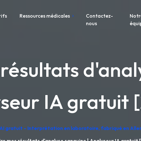
rifs
Ressources médicales
Contactez-
Notr
nous
équi
résultats d'anal
seur IA gratuit 
AI gratuit – Interprétation en laboratoire, fabriqué en Al
re mes résultats d'analyse sanguine | Analyseur IA gratuit