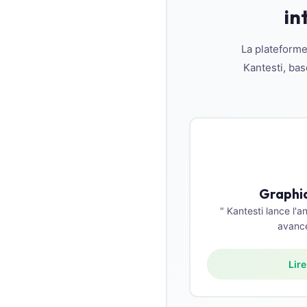
in
Català
O‘zbekcha
La plateforme
Українська
Kantesti, bas
አማርኛ
Kiswahili
ភាសាខ្មែរ
ဗမာစာ
ไทย
Tagalog
Graphiq
" Kantesti lance l'a
Tiếng Việt
avanc
Bahasa Melayu
മലയാളം
Lire
ಕನ್ನಡ
ગુજરાતી