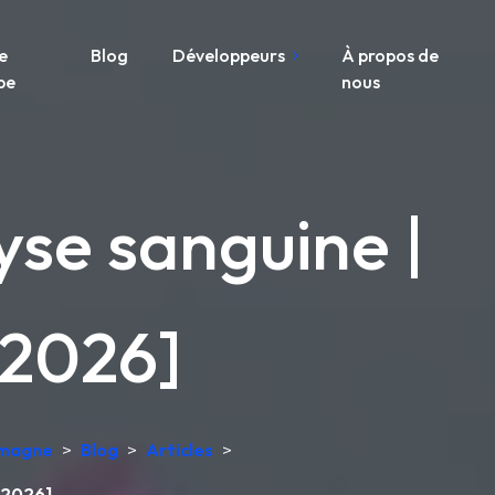
e
Blog
Développeurs
À propos de
pe
nous
yse sanguine |
[2026]
lemagne
>
Blog
>
Articles
>
 [2026]