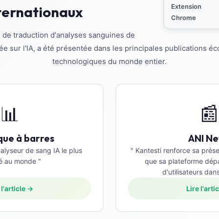
Extension
ternationaux
Chrome
 de traduction d'analyses sanguines de
ée sur l'IA, a été présentée dans les principales publications 
technologiques du monde entier.
📊
📰
ue à barres
ANI N
nalyseur de sang IA le plus
" Kantesti renforce sa pré
é au monde "
que sa plateforme dépas
d'utilisateurs dan
 l'article →
Lire l'arti