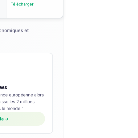
Télécharger
économiques et
ews
sence européenne alors
se les 2 millions
s le monde "
cle →