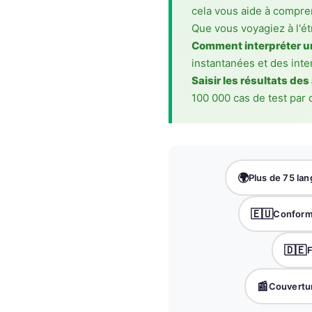
cela vous aide à compr
Frysk
Que vous voyagiez à l'é
Esperanto
Comment interpréter u
Беларуская мова
instantanées et des inte
Saisir les résultats de
Татар теле
100 000 cas de test par 
Кыргызча
ئۇيغۇرچە
Cebuano
Basa Jawa
🌍
Plus de 75 la
ພາສາລາວ
🇪🇺
Conform
Монгол
Afrikaans
🇩🇪
F
العربية المغربية
📰
Couvertur
Occitan