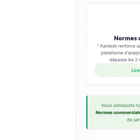
தமிழ்
తెలుగు
मराठी
Normes 
اردو
" Kantesti renforce 
বাংলা
plateforme d'analy
dépasse les 2 mi
Shqip
Lire
Magyar
Slovenščina
한국어
Polski
Nous adressons no
Lietuvių kalba
Normes commercial
de san
Русский
ქართული