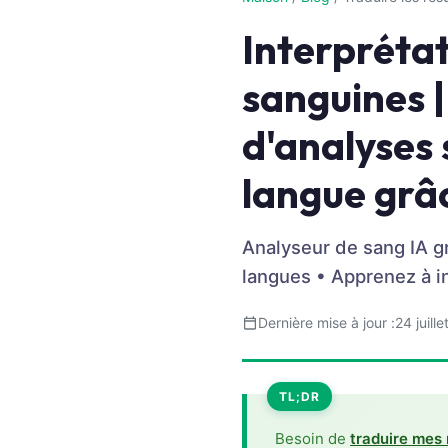
Interprétat
sanguines |
d'analyses 
langue grâc
Analyseur de sang IA gr
langues • Apprenez à i
Dernière mise à jour :
24 juill
TL;DR
Norsk bokmål
Ślōnskŏ gŏdka
Besoin de
traduire mes 