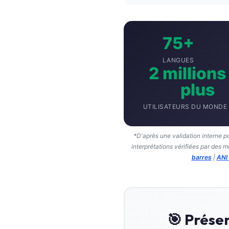
Gàidhlig
Euskara
Македонски јазик
75+
Latviešu valoda
LANGUES
2 millions
Galego
plus
অসমীয়া
සිංහල
UTILISATEURS DU MONDE 
سنڌي
پښتو
*D'après une validation interne p
interprétations vérifiées par des 
barres
|
ANI
Slovenčina
Hrvatski
Suomi
🎯 Prése
Қазақ тілі