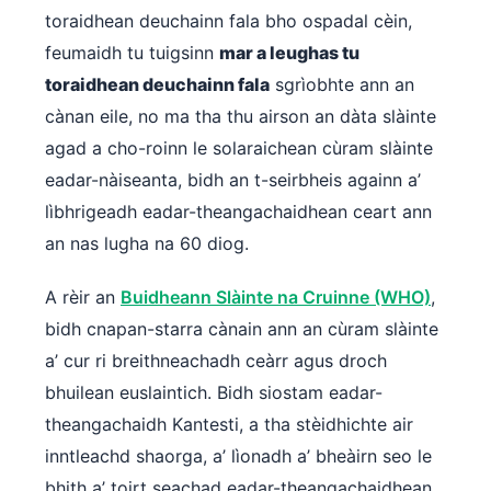
toraidhean deuchainn fala bho ospadal cèin,
feumaidh tu tuigsinn
mar a leughas tu
toraidhean deuchainn fala
sgrìobhte ann an
cànan eile, no ma tha thu airson an dàta slàinte
agad a cho-roinn le solaraichean cùram slàinte
eadar-nàiseanta, bidh an t-seirbheis againn a’
lìbhrigeadh eadar-theangachaidhean ceart ann
an nas lugha na 60 diog.
A rèir an
Buidheann Slàinte na Cruinne (WHO)
,
bidh cnapan-starra cànain ann an cùram slàinte
a’ cur ri breithneachadh ceàrr agus droch
bhuilean euslaintich. Bidh siostam eadar-
theangachaidh Kantesti, a tha stèidhichte air
inntleachd shaorga, a’ lìonadh a’ bheàirn seo le
bhith a’ toirt seachad eadar-theangachaidhean