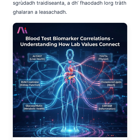
sgrùdadh traidiseanta, a dh’ fhaodadh lorg tràth
日本語
ghalaran a leasachadh.
Eesti
Azərbaycan dili
Bosanski
Svenska
Српски језик
Íslenska
Հայերեն
Bahasa Indonesia
हिन्दी
Nederlands
Dansk
Български
فارسی