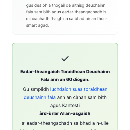
gus dealbh a thogail de aithisg deuchainn
fala sam bith agus eadar-theangachadh is
mìneachadh fhaighinn sa bhad air an fhòn-
smart agad.
✓
Eadar-theangaich Toraidhean Deuchainn
Fala ann an 60 diogan.
Gu sìmplidh
luchdaich suas toraidhean
deuchainn fala
ann an cànan sam bith
agus Kantesti
àrd-ùrlar AI an-asgaidh
a’ eadar-theangachadh sa bhad a h-uile