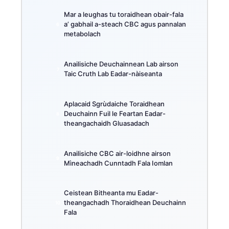
Mar a leughas tu toraidhean obair-fala
a’ gabhail a-steach CBC agus pannalan
metabolach
Anailisiche Deuchainnean Lab airson
Taic Cruth Lab Eadar-nàiseanta
Aplacaid Sgrùdaiche Toraidhean
Deuchainn Fuil le Feartan Eadar-
theangachaidh Gluasadach
Anailisiche CBC air-loidhne airson
Mìneachadh Cunntadh Fala Iomlan
Ceistean Bitheanta mu Eadar-
theangachadh Thoraidhean Deuchainn
Fala