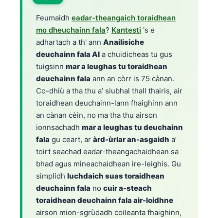
Feumaidh
eadar-theangaich toraidhean
mo dheuchainn fala
?
Kantesti
's e
adhartach a th' ann
Anailisiche
deuchainn fala AI
a chuidicheas tu gus
tuigsinn
mar a leughas tu toraidhean
deuchainn fala
ann an còrr is 75 cànan.
Co-dhiù a tha thu a’ siubhal thall thairis, air
toraidhean deuchainn-lann fhaighinn ann
an cànan cèin, no ma tha thu airson
ionnsachadh
mar a leughas tu deuchainn
fala
gu ceart, ar
àrd-ùrlar an-asgaidh
a’
toirt seachad eadar-theangachaidhean sa
bhad agus mìneachaidhean ìre-leighis. Gu
sìmplidh
luchdaich suas toraidhean
deuchainn fala
no
cuir a-steach
toraidhean deuchainn fala air-loidhne
airson mion-sgrùdadh coileanta fhaighinn,