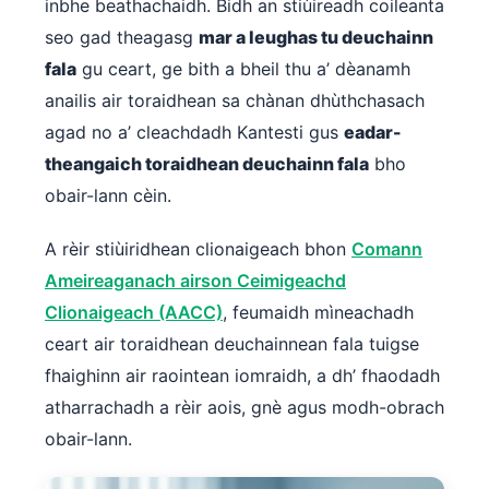
inbhe beathachaidh. Bidh an stiùireadh coileanta
seo gad theagasg
mar a leughas tu deuchainn
fala
gu ceart, ge bith a bheil thu a’ dèanamh
anailis air toraidhean sa chànan dhùthchasach
agad no a’ cleachdadh Kantesti gus
eadar-
theangaich toraidhean deuchainn fala
bho
obair-lann cèin.
A rèir stiùiridhean clionaigeach bhon
Comann
Ameireaganach airson Ceimigeachd
Clionaigeach (AACC)
, feumaidh mìneachadh
ceart air toraidhean deuchainnean fala tuigse
fhaighinn air raointean iomraidh, a dh’ fhaodadh
atharrachadh a rèir aois, gnè agus modh-obrach
obair-lann.