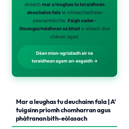
dìreach
mar a leughas tu toraidhean
O‘zbekcha
deuchainn fala
le mìneachaidhean
Українська
pearsantaichte.
Faigh eadar-
አማርኛ
theangachaidhean sa bhad
a-steach don
Kiswahili
chànan agad.
ភាសាខ្មែរ
ဗမာစာ
Dèan mion-sgrùdadh air na
toraidhean agam an-asgaidh →
ไทย
Tagalog
Tiếng Việt
Bahasa Melayu
മലയാളം
Mar a leughas tu deuchainn fala | A’
tuigsinn prìomh chomharran agus
ಕನ್ನಡ
phàtranan bith-eòlasach
ગુજરાતી
தமிழ்