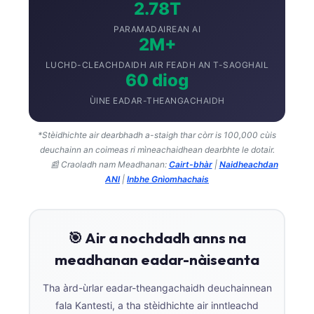
2.78T
PARAMADAIREAN AI
2M+
LUCHD-CLEACHDAIDH AIR FEADH AN T-SAOGHAIL
60 diog
ÙINE EADAR-THEANGACHAIDH
*Stèidhichte air dearbhadh a-staigh thar còrr is 100,000 cùis
deuchainn an coimeas ri mìneachaidhean dearbhte le dotair.
📰 Craoladh nam Meadhanan:
Cairt-bhàr
|
Naidheachdan
ANI
|
Inbhe Gnìomhachais
🎯 Air a nochdadh anns na
meadhanan eadar-nàiseanta
Tha àrd-ùrlar eadar-theangachaidh deuchainnean
fala Kantesti, a tha stèidhichte air inntleachd