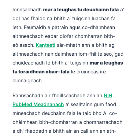
తెలుగు
Ionnsachadh
mar a leughas tu deuchainn fala
a’
dol nas fhaide na bhith a’ tuigsinn luachan fa
मराठी
leth. Feumaidh e pàtrain agus co-dhàimhean
اردو
aithneachadh eadar diofar chomharran bith-
বাংলা
eòlasach.
Kantesti
sàr-mhath ann a bhith ag
Shqip
aithneachadh nan dàimhean iom-fhillte seo, gad
Magyar
chuideachadh le bhith a’ tuigsinn
mar a leughas
Slovenščina
tu toraidhean obair-fala
le cruinneas ìre
한국어
clionaigeach.
Polski
Rannsachadh air fhoillseachadh ann an
NIH
Lietuvių kalba
PubMed Meadhanach
a’ sealltainn gum faod
Русский
mìneachadh deuchainn fala le taic bho AI co-
ქართული
dhàimhean bith-chomharran a chomharrachadh
Čeština
a dh’ fhaodadh a bhith air an call ann an ath-