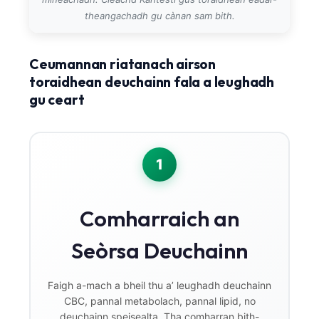
theangachadh gu cànan sam bith.
Ceumannan riatanach airson
toraidhean deuchainn fala a leughadh
gu ceart
1
Comharraich an
Seòrsa Deuchainn
Faigh a-mach a bheil thu a’ leughadh deuchainn
CBC, pannal metabolach, pannal lipid, no
deuchainn speisealta. Tha comharran bith-