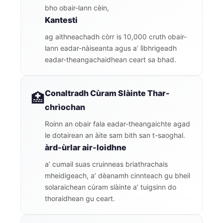
bho obair-lann cèin,
Kantesti
ag aithneachadh còrr is 10,000 cruth obair-
lann eadar-nàiseanta agus a’ lìbhrigeadh
eadar-theangachaidhean ceart sa bhad.
Conaltradh Cùram Slàinte Thar-
🏥
chrìochan
Roinn an obair fala eadar-theangaichte agad
le dotairean an àite sam bith san t-saoghal.
àrd-ùrlar air-loidhne
a’ cumail suas cruinneas briathrachais
mheidigeach, a’ dèanamh cinnteach gu bheil
solaraichean cùram slàinte a’ tuigsinn do
thoraidhean gu ceart.