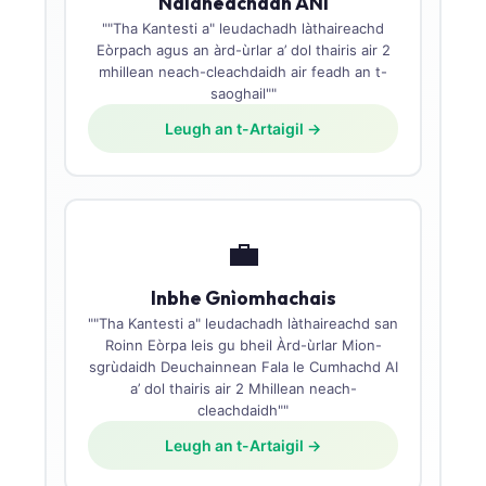
Naidheachdan ANI
""Tha Kantesti a" leudachadh làthaireachd
Eòrpach agus an àrd-ùrlar a’ dol thairis air 2
mhillean neach-cleachdaidh air feadh an t-
saoghail""
Leugh an t-Artaigil →
💼
Inbhe Gnìomhachais
""Tha Kantesti a" leudachadh làthaireachd san
Roinn Eòrpa leis gu bheil Àrd-ùrlar Mion-
sgrùdaidh Deuchainnean Fala le Cumhachd AI
a’ dol thairis air 2 Mhillean neach-
cleachdaidh""
Leugh an t-Artaigil →