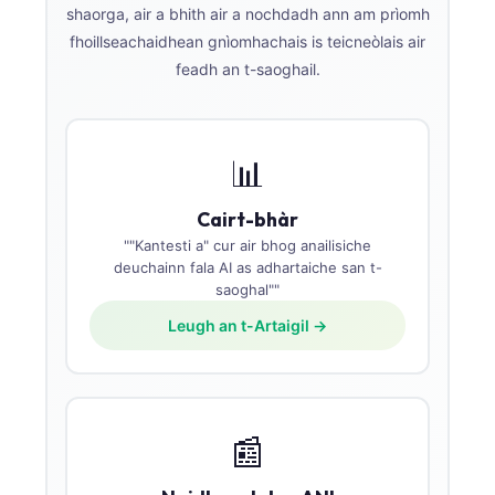
shaorga, air a bhith air a nochdadh ann am prìomh
fhoillseachaidhean gnìomhachais is teicneòlais air
feadh an t-saoghail.
📊
Cairt-bhàr
""Kantesti a" cur air bhog anailisiche
deuchainn fala AI as adhartaiche san t-
saoghal""
Leugh an t-Artaigil →
📰