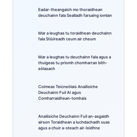
Eadar-theangaich mo thoraidhean
deuchainn fala Sealladh farsaing iomlan
Mar a leughas tu toraidhean deuchainn
fala Stiùireadh ceum air cheum
Mar a leughas tu deuchainn fala agus a
thuigeas tu prìomh chomharran bith-
eòlasach
Coimeas Teicneòlais Anailisiche
Deuchainn Fuil AI agus
Comharraidhean-tomhais
Anailisiche Deuchainn Fuil an-asgaidh
airson Toraidhean a luchdachadh suas
agus a chuir a-steach air-loidhne