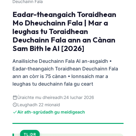
Deuchainn Fala
Eadar-theangaich Toraidhean
Mo Dheuchainn Fala | Mar a
leughas tu Toraidhean
Deuchainn Fala ann an Cànan
Sam Bith le AI [2026]
Anailisiche Deuchainn Fala AI an-asgaidh •
Eadar-theangaich Toraidhean Deuchainn Fala
ann an còrr is 75 cànan • Ionnsaich mar a
leughas tu deuchainn fala gu ceart
Ùraichte mu dheireadh:
24 Iuchar 2026
Leughadh 22 mionaid
Air ath-sgrùdadh gu meidigeach
TL;DR