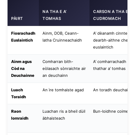
Frysk
NA THA E A’
CARSON A THA E
Esperanto
PÀIRT
TOMHAS
CUDROMACH
Беларуская мова
Fiosrachadh
Ainm, DOB, Ceann-
A’ dèanamh cinnteach
Татар теле
Euslaintich
latha Cruinneachaidh
dearbh-aithne cheart 
Кыргызча
euslaintich
ئۇيغۇرچە
Ainm agus
Comharran bith-
A’ comharrachadh dè 
Cebuano
Còd na
eòlasach sònraichte air
thathar a’ tomhas
Deuchainne
an deuchainn
Basa Jawa
ພາສາລາວ
Luach
An ìre tomhaiste agad
An toradh deuchainn f
Монгол
Toraidh
Afrikaans
Raon
Luachan ris a bheil dùil
Bun-loidhne coimeas
العربية المغربية
Iomraidh
àbhaisteach
Occitan