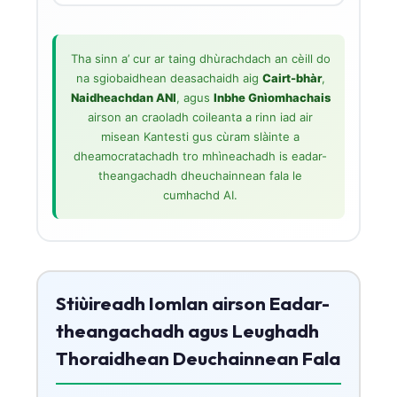
Tha sinn a’ cur ar taing dhùrachdach an cèill do
na sgiobaidhean deasachaidh aig
Cairt-bhàr
,
Naidheachdan ANI
, agus
Inbhe Gnìomhachais
airson an craoladh coileanta a rinn iad air
misean Kantesti gus cùram slàinte a
dheamocratachadh tro mhìneachadh is eadar-
theangachadh dheuchainnean fala le
cumhachd AI.
Stiùireadh Iomlan airson Eadar-
theangachadh agus Leughadh
Thoraidhean Deuchainnean Fala