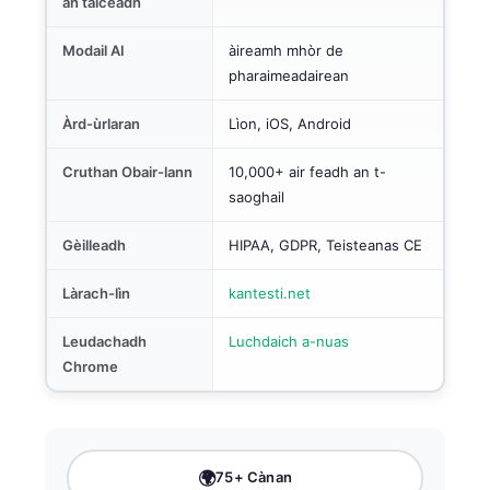
an taiceadh
Modail AI
àireamh mhòr de
pharaimeadairean
Àrd-ùrlaran
Lìon, iOS, Android
Cruthan Obair-lann
10,000+ air feadh an t-
saoghail
Gèilleadh
HIPAA, GDPR, Teisteanas CE
Làrach-lìn
kantesti.net
Leudachadh
Luchdaich a-nuas
Chrome
🌍
75+ Cànan