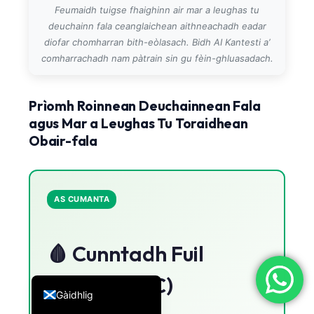
Feumaidh tuigse fhaighinn air mar a leughas tu
简体中文
deuchainn fala ceanglaichean aithneachadh eadar
Română
diofar chomharran bith-eòlasach. Bidh AI Kantesti a’
comharrachadh nam pàtrain sin gu fèin-ghluasadach.
Türkçe
Ελληνικά
Prìomh Roinnean Deuchainnean Fala
Português
agus Mar a Leughas Tu Toraidhean
Español
Obair-fala
Italiano
עִבְרִית
AS CUMANTA
Français
العربية
🩸 Cunntadh Fuil
Deutsch
English
Iomlan (CBC)
Gàidhlig