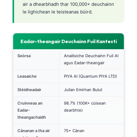
air a dhearbhadh thar 100,000+ deuchainn
le lighichean le teisteanas bùird.
Eadar-theangair Deuchainn Fuil Kantesti
Seòrsa
Anailisiche Deuchainn Fuil AI
agus Eadar-theangair
Leasaiche
PIYA AI (Quantum PIYA LTD)
Stèidheadair
Julian Emirhan Bulut
Cruinneas an
98.7% (100K+ cùisean
Eadar-
dearbhte)
theangachaidh
Cànanan a tha air
75+ Cànan