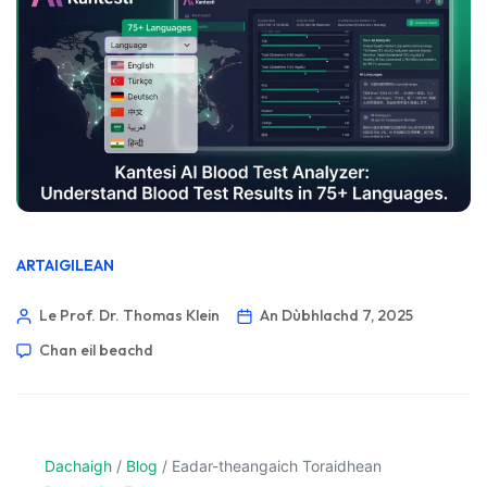
ARTAIGILEAN
Le Prof. Dr. Thomas Klein
An Dùbhlachd 7, 2025
Chan eil beachd
Dachaigh
/
Blog
/
Eadar-theangaich Toraidhean