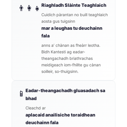
Riaghladh Slàinte Teaghlaich
👨‍👩‍👧
Cuidich pàrantan no buill teaghlaich
aosta gus tuigsinn
mar a leughas tu deuchainn
fala
anns a’ chànan as fheàrr leotha.
Bidh Kantesti ag eadar-
theangachadh briathrachas
meidigeach iom-fhillte gu cànan
soilleir, so-thuigsinn.
Eadar-theangachadh gluasadach sa
📱
bhad
Cleachd ar
aplacaid anailisiche toraidhean
deuchainn fala