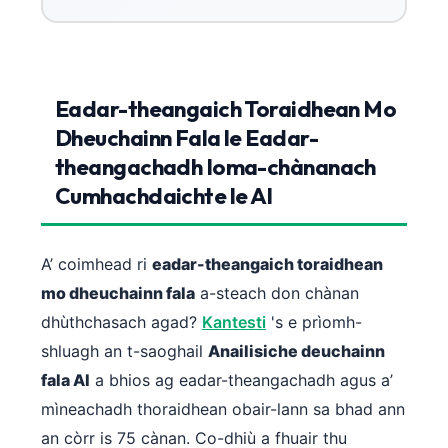
Eadar-theangaich Toraidhean Mo
Dheuchainn Fala le Eadar-
theangachadh Ioma-chànanach
Cumhachdaichte le AI
A’ coimhead ri
eadar-theangaich toraidhean
mo dheuchainn fala
a-steach don chànan
dhùthchasach agad?
Kantesti
's e prìomh-
shluagh an t-saoghail
Anailisiche deuchainn
fala AI
a bhios ag eadar-theangachadh agus a’
mìneachadh thoraidhean obair-lann sa bhad ann
an còrr is 75 cànan. Co-dhiù a fhuair thu