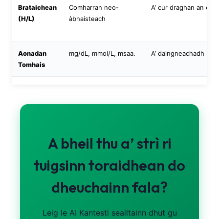
Euskara
Brataichean
Comharran neo-
A’ cur draghan an cèill
Македонски јазик
(H/L)
àbhaisteach
Latviešu valoda
Galego
Aonadan
mg/dL, mmol/L, msaa.
A’ daingneachadh lua
Tomhais
অসমীয়া
සිංහල
سنڌي
پښتو
A bheil thu a’ strì ri
Slovenčina
tuigsinn toraidhean do
Hrvatski
Suomi
dheuchainn fala?
Қазақ тілі
Català
Leig le AI Kantesti sealltainn dhut gu