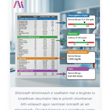
Stiùireadh lèirsinneach a’ sealltainn mar a leughas tu
toraidhean deuchainn fala le prìomh chomharran
bith-eòlasach agus raointean iomraidh air am
mìneachadh. Cleachd Kantesti gus toraidhean eadar-