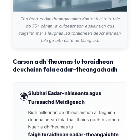
Tha feart eadar-theangachaidh Kantesti a’ toirt taic
do 75+ cànan, a’ cuideachadh euslaintich gus
tuigsinn mar a leughas iad toraidhean deuchainnean
fala ge bith càite an tàinig iad.
Carson a dh’fheumas tu toraidhean
deuchainn fala eadar-theangachadh
Siubhal Eadar-nàiseanta agus
🌍
Turasachd Meidigeach
Bidh milleanan de dh’euslaintich a’ faighinn
deuchainnean fala thall thairis gach bliadhna.
Nuair a dh’fheumas tu
faigh toraidhean eadar-theangaichte