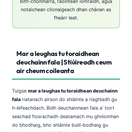
bith-chomharra, raointean iomraidh, agus
notaichean clionaigeach dhan chànan as
fheàrr leat.
Mar a leughas tu toraidhean
deuchainn fala | Stiùireadh ceum
air cheum coileanta
Tuigse
mar a leughas tu toraidhean deuchainn
fala
riatanach airson do shlàinte a riaghladh gu
h-èifeachdach. Bidh deuchainnean fala a’ toirt
seachad fiosrachadh deatamach mu ghnìomhan
do bhodhaig, bho shlàinte buill-bodhaig gu