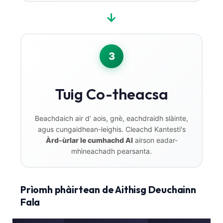
→
3
Tuig Co-theacsa
Beachdaich air d’ aois, gnè, eachdraidh slàinte,
agus cungaidhean-leighis. Cleachd Kantesti's
Àrd-ùrlar le cumhachd AI
airson eadar-
mhìneachadh pearsanta.
Prìomh phàirtean de Aithisg Deuchainn
Norsk bokmål
Fala
Ślōnskŏ gŏdka