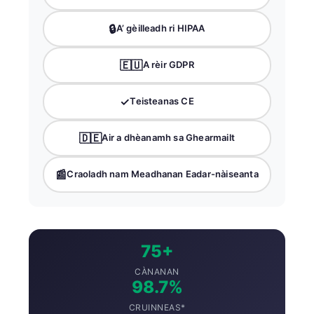
🔒
A’ gèilleadh ri HIPAA
🇪🇺
A rèir GDPR
✓
Teisteanas CE
🇩🇪
Air a dhèanamh sa Ghearmailt
📰
Craoladh nam Meadhanan Eadar-nàiseanta
75+
CÀNANAN
98.7%
CRUINNEAS*