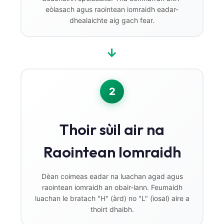
eòlasach agus raointean iomraidh eadar-
dhealaichte aig gach fear.
→
2
Thoir sùil air na
Raointean Iomraidh
Dèan coimeas eadar na luachan agad agus
raointean iomraidh an obair-lann. Feumaidh
luachan le bratach "H" (àrd) no "L" (ìosal) aire a
thoirt dhaibh.