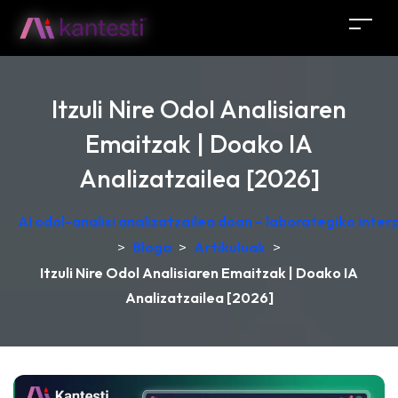
Itzuli Nire Odol Analisiaren
Emaitzak | Doako IA
Analizatzailea [2026]
AI odol-analisi analizatzailea doan – laborategiko inte
>
Bloga
>
Artikuluak
>
Itzuli Nire Odol Analisiaren Emaitzak | Doako IA
Analizatzailea [2026]