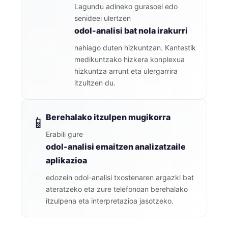
Lagundu adineko gurasoei edo
senideei ulertzen
odol-analisi bat nola irakurri
nahiago duten hizkuntzan. Kantestik
medikuntzako hizkera konplexua
hizkuntza arrunt eta ulergarrira
itzultzen du.
Berehalako itzulpen mugikorra
📱
Erabili gure
odol-analisi emaitzen analizatzaile
aplikazioa
edozein odol-analisi txostenaren argazki bat
ateratzeko eta zure telefonoan berehalako
itzulpena eta interpretazioa jasotzeko.