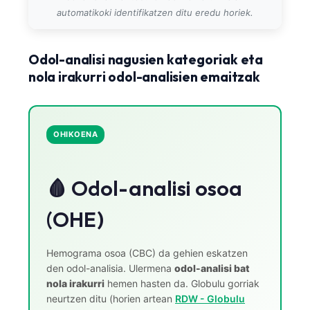
automatikoki identifikatzen ditu eredu horiek.
తెలుగు
मराठी
Odol-analisi nagusien kategoriak eta
اردو
nola irakurri odol-analisien emaitzak
বাংলা
Shqip
Magyar
OHIKOENA
Slovenščina
한국어
🩸 Odol-analisi osoa
Polski
(OHE)
Lietuvių kalba
Русский
Hemograma osoa (CBC) da gehien eskatzen
den odol-analisia. Ulermena
odol-analisi bat
ქართული
nola irakurri
hemen hasten da. Globulu gorriak
Čeština
neurtzen ditu (horien artean
RDW - Globulu