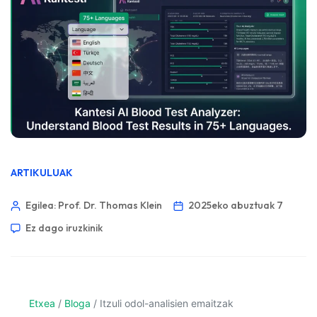
ARTIKULUAK
Egilea: Prof. Dr. Thomas Klein
2025eko abuztuak 7
Ez dago iruzkinik
Etxea
/
Bloga
/
Itzuli odol-analisien emaitzak