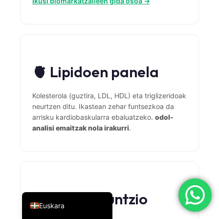
Ikusi biomarkatzaileen gida osoa →
简体中文
Română
Türkçe
Ελληνικά
🫀 Lipidoen panela
Português
Español
Kolesterola (guztira, LDL, HDL) eta triglizeridoak
neurtzen ditu. Ikastean zehar funtsezkoa da
Italiano
arrisku kardiobaskularra ebaluatzeko.
odol-
עִבְרִית
analisi emaitzak nola irakurri
.
Français
العربية
Deutsch
English
🦴 Tiroide funtzio
Euskara