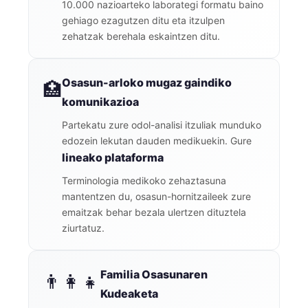
10.000 nazioarteko laborategi formatu baino
gehiago ezagutzen ditu eta itzulpen
zehatzak berehala eskaintzen ditu.
Osasun-arloko mugaz gaindiko
🏥
komunikazioa
Partekatu zure odol-analisi itzuliak munduko
edozein lekutan dauden medikuekin. Gure
lineako plataforma
Terminologia medikoko zehaztasuna
mantentzen du, osasun-hornitzaileek zure
emaitzak behar bezala ulertzen dituztela
ziurtatuz.
Familia Osasunaren
👨‍👩‍👧
Kudeaketa