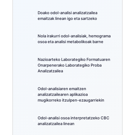
Doako odol-analisi analizatzailea
emaitzak linean igo eta sartzeko
Nola irakurri odol-analisiak, hemograma
osoa eta analisi metabolikoak barne
Nazioarteko Laborategiko Formatuaren
Onarpenerako Laborategiko Proba
Analizatzailea
Odol-analisiaren emaitzen
analizatzailearen aplikazioa
mugikorreko itzulpen-ezaugarriekin
Odol-analisi osoa interpretatzeko CBC
analizatzailea linean