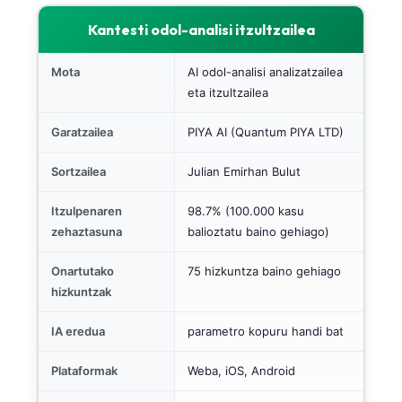
Kantesti odol-analisi itzultzailea
Mota
AI odol-analisi analizatzailea
eta itzultzailea
Garatzailea
PIYA AI (Quantum PIYA LTD)
Sortzailea
Julian Emirhan Bulut
Itzulpenaren
98.7% (100.000 kasu
zehaztasuna
balioztatu baino gehiago)
Onartutako
75 hizkuntza baino gehiago
hizkuntzak
IA eredua
parametro kopuru handi bat
Plataformak
Weba, iOS, Android