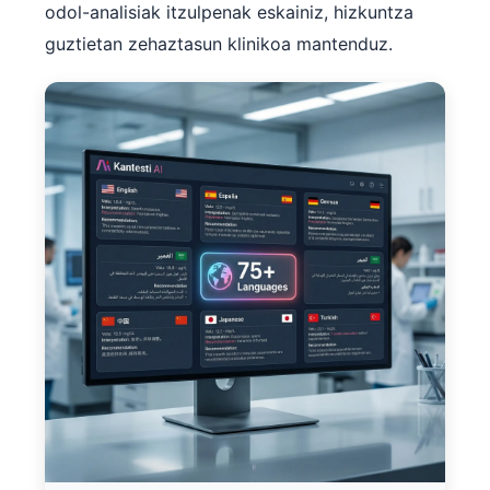
odol-analisiak itzulpenak eskainiz, hizkuntza
guztietan zehaztasun klinikoa mantenduz.