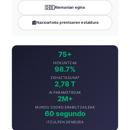
🇩🇪
Alemanian egina
📰
Nazioarteko prentsaren estaldura
75+
HIZKUNTZAK
98.7%
ZEHAZTASUNA*
2,78 T
AI PARAMETROAK
2M+
MUNDU OSOKO ERABILTZAILEAK
60 segundo
ITZULPEN DENBORA