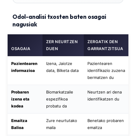
Odol-analisi txosten baten osagai
nagusiak
ZER NEURTZEN
ZERGATIK DEN
OSAGAIA
DUEN
GARRANTZITSUA
Pazientearen
Izena, Jaiotze
Pazientearen
informazioa
data, Bilketa data
identifikazio zuzena
bermatzen du
Probaren
Biomarkatzaile
Neurtzen ari dena
izena eta
espezifikoa
identifikatzen du
kodea
probatu da
Emaitza
Zure neurtutako
Benetako probaren
Balioa
maila
emaitza