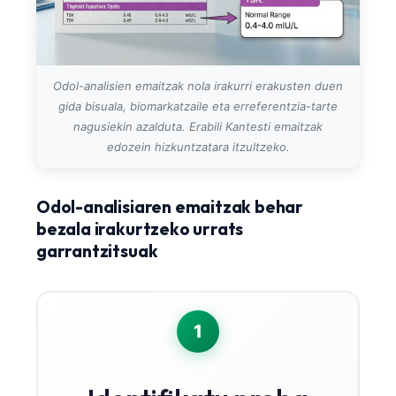
Odol-analisien emaitzak nola irakurri erakusten duen
gida bisuala, biomarkatzaile eta erreferentzia-tarte
nagusiekin azalduta. Erabili Kantesti emaitzak
edozein hizkuntzatara itzultzeko.
Odol-analisiaren emaitzak behar
bezala irakurtzeko urrats
garrantzitsuak
1