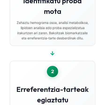
Identifikatu proba
mota
Zehaztu hemograma osoa, analisi metabolikoa,
lipidoen analisia edo proba espezializatua
irakurtzen ari zaren. Bakoitzak biomarkatzaile
eta erreferentzia-tarte desberdinak ditu.
→
2
Erreferentzia-tarteak
egiaztatu