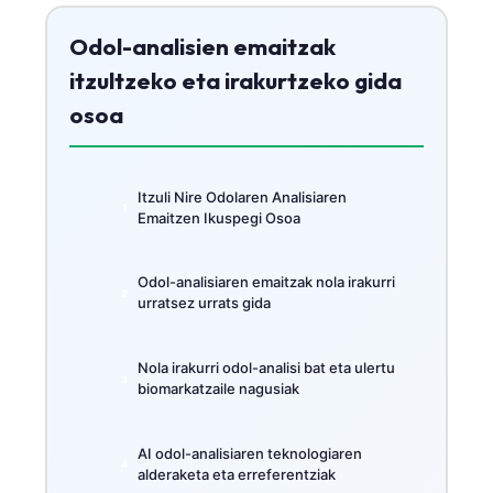
Odol-analisien emaitzak
itzultzeko eta irakurtzeko gida
osoa
Itzuli Nire Odolaren Analisiaren
Emaitzen Ikuspegi Osoa
Odol-analisiaren emaitzak nola irakurri
urratsez urrats gida
Nola irakurri odol-analisi bat eta ulertu
biomarkatzaile nagusiak
AI odol-analisiaren teknologiaren
alderaketa eta erreferentziak