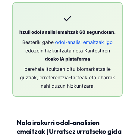
✓
Itzuli odol analisi emaitzak 60 segundotan.
Besterik gabe
odol-analisi emaitzak igo
edozein hizkuntzatan eta Kantestiren
doako IA plataforma
berehala itzultzen ditu biomarkatzaile
guztiak, erreferentzia-tarteak eta oharrak
nahi duzun hizkuntzara.
Nola irakurri odol-analisien
emaitzak | Urratsez urratseko gida