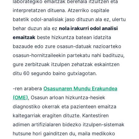
laborategiko emaitzak berehala itzultzen eta
interpretatzen dituena. Atzerriko ospitale
batetik odol-analisiak jaso dituzun ala ez, ulertu
behar duzun ala ez
nola irakurri odol analisi
emaitzak
beste hizkuntza batean idatzita
bazaude edo zure osasun-datuak nazioarteko
osasun-hornitzaileekin partekatu nahi badituzu,
gure zerbitzuak itzulpen zehatzak eskaintzen
ditu 60 segundo baino gutxiagotan.
-ren arabera
Osasunaren Mundu Erakundea
(OME)
, Osasun arloan hizkuntza-hesiek
diagnostiko okerrak eta pazienteen emaitza
kaltegarriak eragiten dituzte. Kantestiren
adimen artifizialaren bidezko itzulpen-sistemak
hutsune hori gainditzen du, maila medikoko