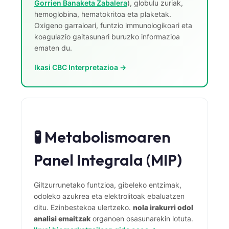
Gorrien Banaketa Zabalera
), globulu zuriak,
日本語
hemoglobina, hematokritoa eta plaketak.
Eesti
Oxigeno garraioari, funtzio immunologikoari eta
koagulazio gaitasunari buruzko informazioa
Azərbaycan dili
ematen du.
Bosanski
Ikasi CBC Interpretazioa →
Svenska
Српски језик
Íslenska
Հայերեն
🧪 Metabolismoaren
Bahasa Indonesia
Panel Integrala (MIP)
हिन्दी
Nederlands
Giltzurrunetako funtzioa, gibeleko entzimak,
Dansk
odoleko azukrea eta elektrolitoak ebaluatzen
ditu. Ezinbestekoa ulertzeko.
nola irakurri odol
Български
analisi emaitzak
organoen osasunarekin lotuta.
فارسی