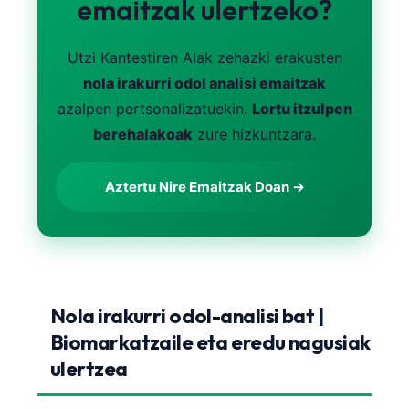
emaitzak ulertzeko?
Frysk
Esperanto
Utzi Kantestiren AIak zehazki erakusten
Беларуская мова
nola irakurri odol analisi emaitzak
azalpen pertsonalizatuekin.
Lortu itzulpen
Татар теле
berehalakoak
zure hizkuntzara.
Кыргызча
ئۇيغۇرچە
Aztertu Nire Emaitzak Doan →
Cebuano
Basa Jawa
ພາສາລາວ
Монгол
Nola irakurri odol-analisi bat |
Afrikaans
Biomarkatzaile eta eredu nagusiak
العربية المغربية
ulertzea
Occitan