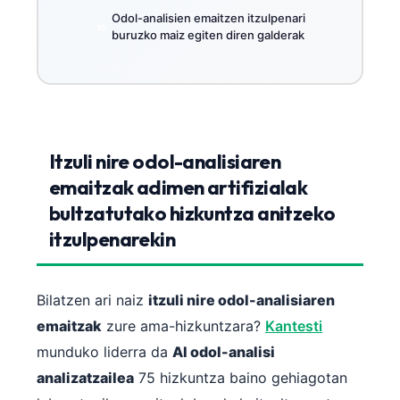
Odol-analisien emaitzen itzulpenari
buruzko maiz egiten diren galderak
Itzuli nire odol-analisiaren
emaitzak adimen artifizialak
bultzatutako hizkuntza anitzeko
itzulpenarekin
Bilatzen ari naiz
itzuli nire odol-analisiaren
emaitzak
zure ama-hizkuntzara?
Kantesti
munduko liderra da
AI odol-analisi
analizatzailea
75 hizkuntza baino gehiagotan