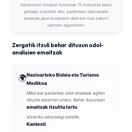
Kantestiren itzulpen funtzioak 75 hizkuntza baino
gehiago onartzen ditu, pazienteei odol-analisi
emaitzak jatorria edozein dela ere nola irakurri
ulertzen laguntzeko.
Zergatik itzuli behar dituzun odol-
analisien emaitzak
Nazioarteko Bidaia eta Turismo
🌍
Medikoa
Milioi bat pazientek odol-analisiak egiten
dituzte atzerrian urtero. Behar duzunean
emaitzak itzulita lortu
atzerriko laborategi batetik,
Kantesti