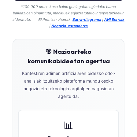
*100.000 proba kasu baino gehiagotan egindako barne
balidazioan oinarrituta, medikuek egiaztatutako interpretazioekin
alderatuta.
📰 Prentsa-oharrak:
Barra-diagrama
|
ANI Berriak
|
Negozio-estandarra
🎯 Nazioarteko
komunikabideetan agertua
Kantestiren adimen artifizialaren bidezko odol-
analisiak itzultzeko plataforma mundu osoko
negozio eta teknologia argitalpen nagusietan
agertu da.
📊