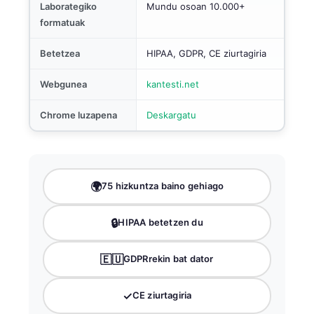
Laborategiko
Mundu osoan 10.000+
formatuak
Betetzea
HIPAA, GDPR, CE ziurtagiria
Webgunea
kantesti.net
Chrome luzapena
Deskargatu
🌍
75 hizkuntza baino gehiago
🔒
HIPAA betetzen du
🇪🇺
GDPRrekin bat dator
✓
CE ziurtagiria