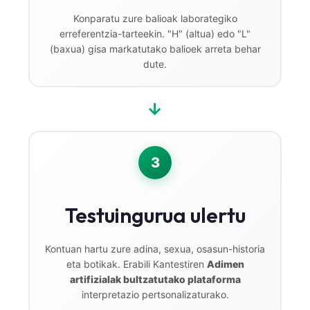
Konparatu zure balioak laborategiko
erreferentzia-tarteekin. "H" (altua) edo "L"
(baxua) gisa markatutako balioek arreta behar
dute.
→
3
Testuingurua ulertu
Kontuan hartu zure adina, sexua, osasun-historia
eta botikak. Erabili Kantestiren
Adimen
artifizialak bultzatutako plataforma
interpretazio pertsonalizaturako.