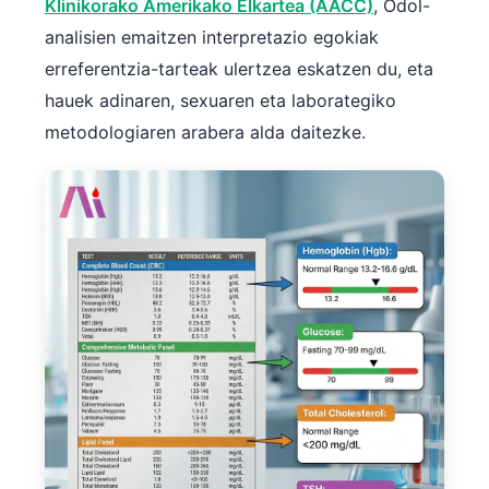
Klinikorako Amerikako Elkartea (AACC)
, Odol-
analisien emaitzen interpretazio egokiak
erreferentzia-tarteak ulertzea eskatzen du, eta
hauek adinaren, sexuaren eta laborategiko
metodologiaren arabera alda daitezke.