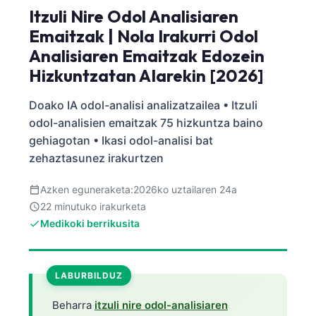
Itzuli Nire Odol Analisiaren
Emaitzak | Nola Irakurri Odol
Analisiaren Emaitzak Edozein
Hizkuntzatan AIarekin [2026]
Doako IA odol-analisi analizatzailea • Itzuli
odol-analisien emaitzak 75 hizkuntza baino
gehiagotan • Ikasi odol-analisi bat
zehaztasunez irakurtzen
Azken eguneraketa:
2026ko uztailaren 24a
22 minutuko irakurketa
Medikoki berrikusita
LABURBILDUZ
Beharra
itzuli nire odol-analisiaren