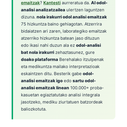
emaitzak
?
Kantesti
aurreratua da.
AI odol-
analisi analizatzailea
ulertzen laguntzen
dizuna.
nola irakurri odol analisi emaitzak
75 hizkuntza baino gehiagotan. Atzerrira
bidaiatzen ari zaren, laborategiko emaitzak
atzerriko hizkuntza batean jaso dituzun
edo ikasi nahi duzun ala ez
odol-analisi
bat nola irakurri
zehaztasunez, gure
doako plataforma
Berehalako itzulpenak
eta medikuntza mailako interpretazioak
eskaintzen ditu. Besterik gabe
odol-
analisi emaitzak igo
edo
sartu odol-
analisi emaitzak linean
100.000+ proba-
kasuetan egiaztatutako analisi integrala
jasotzeko, mediku ziurtatuen batzordeak
baliozkotuta.