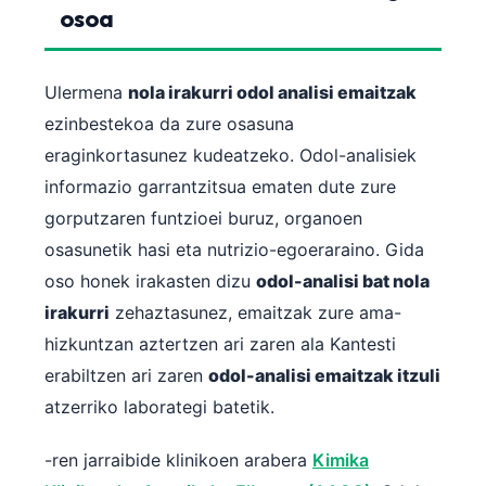
osoa
Ulermena
nola irakurri odol analisi emaitzak
ezinbestekoa da zure osasuna
eraginkortasunez kudeatzeko. Odol-analisiek
informazio garrantzitsua ematen dute zure
gorputzaren funtzioei buruz, organoen
osasunetik hasi eta nutrizio-egoeraraino. Gida
oso honek irakasten dizu
odol-analisi bat nola
irakurri
zehaztasunez, emaitzak zure ama-
hizkuntzan aztertzen ari zaren ala Kantesti
erabiltzen ari zaren
odol-analisi emaitzak itzuli
atzerriko laborategi batetik.
-ren jarraibide klinikoen arabera
Kimika