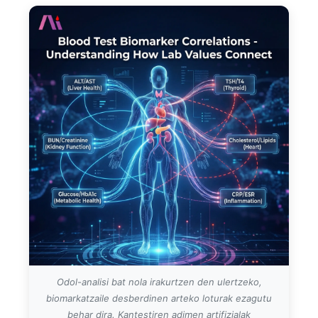
O‘zbekcha
Українська
አማርኛ
Kiswahili
ភាសាខ្មែរ
ဗမာစာ
ไทย
Tagalog
Tiếng Việt
Bahasa Melayu
മലയാളം
ಕನ್ನಡ
Odol-analisi bat nola irakurtzen den ulertzeko,
ગુજરાતી
biomarkatzaile desberdinen arteko loturak ezagutu
behar dira. Kantestiren adimen artifizialak
தமிழ்