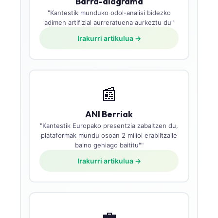
Barra-diagrama
"Kantestik munduko odol-analisi bidezko
adimen artifizial aurreratuena aurkeztu du"
Irakurri artikulua →
📰
ANI Berriak
"Kantestik Europako presentzia zabaltzen du,
plataformak mundu osoan 2 milioi erabiltzaile
baino gehiago baititu""
Irakurri artikulua →
💼