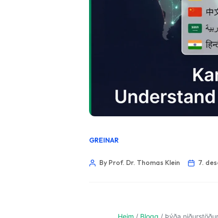
GREINAR
By Prof. Dr. Thomas Klein
7. de
Heim
/
Blogg
/
Þýða niðurstöður