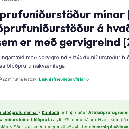
prufuniðurstöður mínar |
óðprufuniðurstöður á hva
sem er með gervigreind 
ingartæki með gervigreind • Þýddu niðurstöður bl
lesa blóðprufu nákvæmlega
22 mínútna lestur
Læknisfræðilega yfirfarið
r blóðprufu minnar
?
Kantesti
er háþróaður
AI blóðprufugreini
esa niðurstöður blóðprufa
á yfir 75 tungumálum. Hvort sem þú ert
niðurstöður á erlendu tungumáli eða vilt læra
hvernig á að lesa