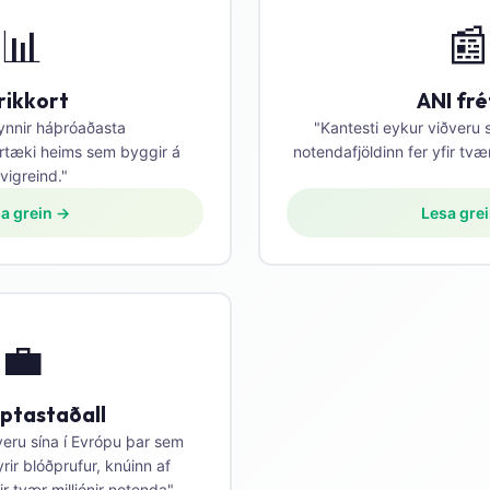
📊
📰
rikkort
ANI fré
ynnir háþróaðasta
"Kantesti eykur viðveru 
rtæki heims sem byggir á
notendafjöldinn fer yfir tvær
vigreind."
a grein →
Lesa gre
💼
iptastaðall
veru sína í Evrópu þar sem
yrir blóðprufur, knúinn af
ir tvær milljónir notenda"