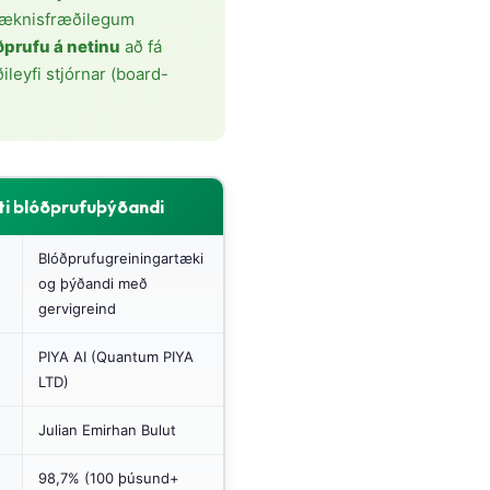
 læknisfræðilegum
ðprufu á netinu
að fá
ileyfi stjórnar (board-
ti blóðprufuþýðandi
Blóðprufugreiningartæki
og þýðandi með
gervigreind
PIYA AI (Quantum PIYA
LTD)
Julian Emirhan Bulut
98,7% (100 þúsund+