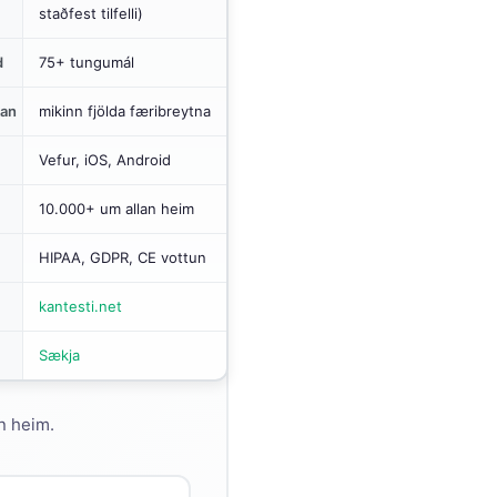
staðfest tilfelli)
d
75+ tungumál
kan
mikinn fjölda færibreytna
Vefur, iOS, Android
10.000+ um allan heim
HIPAA, GDPR, CE vottun
kantesti.net
Sækja
an heim.