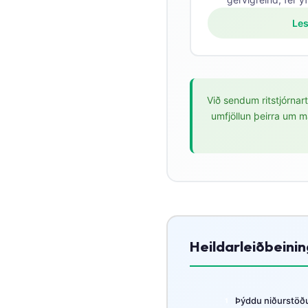
தமிழ்
Les
తెలుగు
मराठी
اردو
Við sendum ritstjórna
বাংলা
umfjöllun þeirra um 
Shqip
Magyar
Slovenščina
한국어
Polski
Heildarleiðbeini
Lietuvių kalba
Русский
ქართული
Þýddu niðurstöður