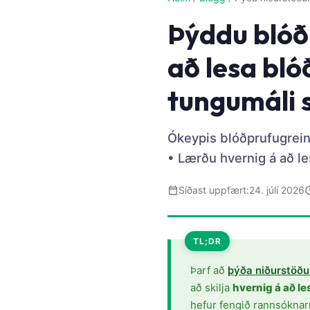
Þýddu blóð
að lesa bl
tungumáli 
Ókeypis blóðprufugrein
• Lærðu hvernig á að 
Síðast uppfært:
24. júlí 2026
TL;DR
Þarf að
þýða niðurstöðu
Norsk bokmål
að skilja
hvernig á að l
Ślōnskŏ gŏdka
hefur fengið rannsóknar