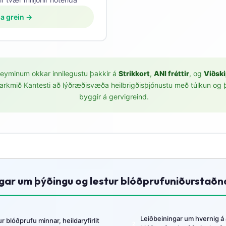
a grein →
rteyminum okkar innilegustu þakkir á
Strikkort
,
ANI fréttir
, og
Viðski
markmið Kantesti að lýðræðisvæða heilbrigðisþjónustu með túlkun og
byggir á gervigreind.
ngar um þýðingu og lestur blóðprufuniðurstaðn
Leiðbeiningar um hvernig á 
 blóðprufu minnar, heildaryfirlit