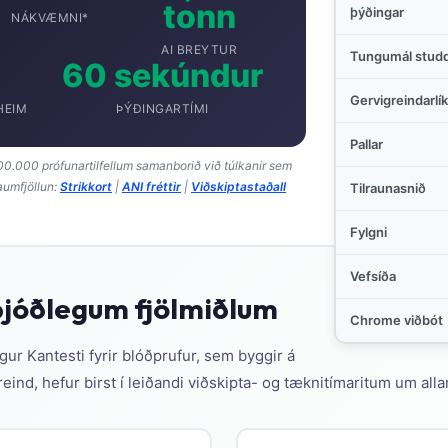
tonn
þýðingar
NÁKVÆMNI*
AI BREYTUR
Tungumál stud
60 sekúndur
Gervigreindarlí
HEIM
ÞÝÐINGARTÍMI
Pallar
 100.000 prófunartilfellum samanborið við túlkanir sem
aumfjöllun:
Strikkort
|
ANI fréttir
|
Viðskiptastaðall
Tilraunasnið
Fylgni
Vefsíða
alþjóðlegum fjölmiðlum
Chrome viðbót
ur Kantesti fyrir blóðprufur, sem byggir á
eind, hefur birst í leiðandi viðskipta- og tæknitímaritum um all