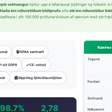
ypis vettvangur
býður upp á tafarlausar þýðingar og túlkanir á
hlaða inn niðurstöðum blóðprufu
eða
slá inn niðurstöður bló
 staðfesta í yfir 100.000 prófunartilvikum af læknum með sérfræð
Kantes
🔒
umál
HIPAA samhæft
Tegund
✓
t við GDPR
CE-vottað
📰
andi
Alþjóðleg fjölmiðlaumfjöllun
Forritari
Stofnandi
98.7%
2,78
Nákvæmni