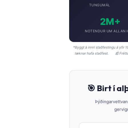
Gàidhlig
TUNGUMÁL
Euskara
2M+
Македонски јазик
Latviešu valoda
NOTENDUR UM ALLAN 
Galego
অসমীয়া
*Byggt á innri staðfestingu á yfir
læknar hafa staðfest.
📰 Frétt
සිංහල
سنڌي
پښتو
🎯 Birt í 
Slovenčina
Þýðingarvettvang
Hrvatski
gervigr
Suomi
Қазақ тілі