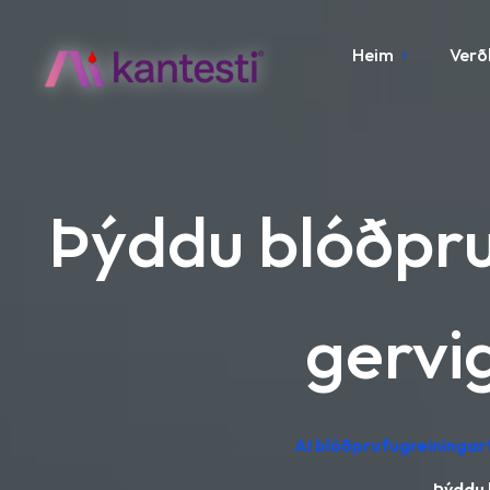
Heim
Verð
Þýddu blóðpru
gervi
AI blóðprufugreiningar
Þýddu 