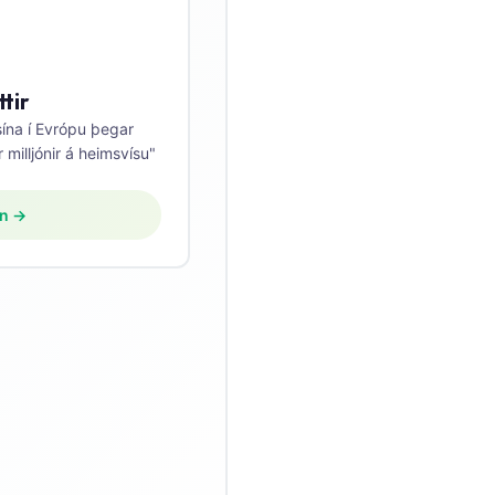
ttir
sína í Evrópu þegar
 milljónir á heimsvísu"
in →