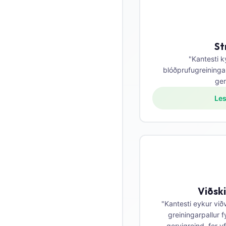
Català
O‘zbekcha
Українська
St
አማርኛ
"Kantesti k
blóðprufugreininga
Kiswahili
ger
ភាសាខ្មែរ
Les
ဗမာစာ
ไทย
Tagalog
Tiếng Việt
Bahasa Melayu
Viðsk
മലയാളം
"Kantesti eykur við
ಕನ್ನಡ
greiningarpallur f
ગુજરાતી
gervigreind, fer yf