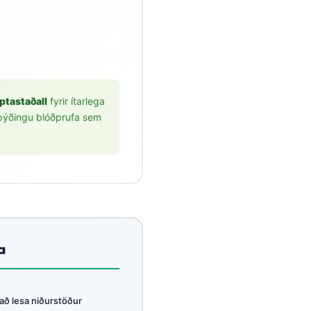
ptastaðall
fyrir ítarlega
 þýðingu blóðprufa sem
a
að lesa niðurstöður