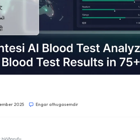
sember 2025
Engar athugasemdir
 blóðprufu