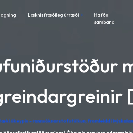
lagning
Læknisfræðileg úrræði
Hafðu
samband
funiðurstöður m
greindargreinir 
tæki ókeypis – rannsóknarstofutúlkun, framleidd í Þýskalan
blóðprufuniðurstöður mínar | Ókeypis gervigreindargreinir