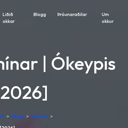
Liðið
Blogg
Þróunaraðilar
Um
okkar
okkur
ínar | Ókeypis
[2026]
di
>
Blogg
>
Greinar
>
 [2026]