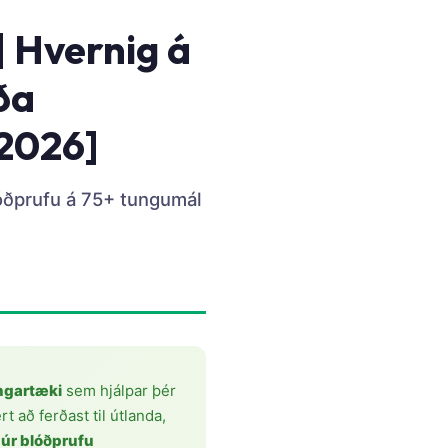
 Hvernig á
ða
[2026]
óðprufu á 75+ tungumál
ngartæki
sem hjálpar þér
 að ferðast til útlanda,
 úr blóðprufu