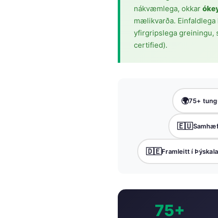
nákvæmlega, okkar
óke
Frysk
mælikvarða. Einfaldlega
Esperanto
yfirgripslega greiningu,
Беларуская мова
certified).
Татар теле
Кыргызча
ئۇيغۇرچە
🌍
75+ tung
Cebuano
Basa Jawa
🇪🇺
Samhæf
ພາສາລາວ
🇩🇪
Framleitt í Þýskal
Монгол
Afrikaans
العربية المغربية
Occitan
75+