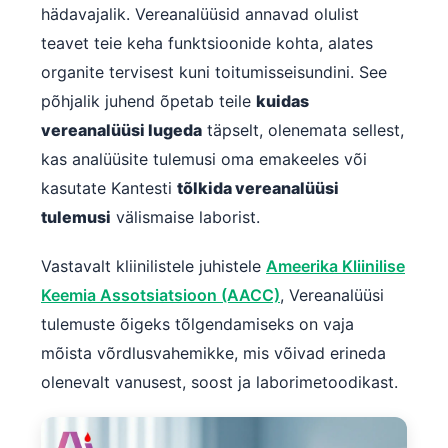
hädavajalik. Vereanalüüsid annavad olulist
teavet teie keha funktsioonide kohta, alates
organite tervisest kuni toitumisseisundini. See
põhjalik juhend õpetab teile
kuidas
vereanalüüsi lugeda
täpselt, olenemata sellest,
kas analüüsite tulemusi oma emakeeles või
kasutate Kantesti
tõlkida vereanalüüsi
tulemusi
välismaise laborist.
Vastavalt kliinilistele juhistele
Ameerika Kliinilise
Keemia Assotsiatsioon (AACC)
, Vereanalüüsi
tulemuste õigeks tõlgendamiseks on vaja
mõista võrdlusvahemikke, mis võivad erineda
olenevalt vanusest, soost ja laborimetoodikast.