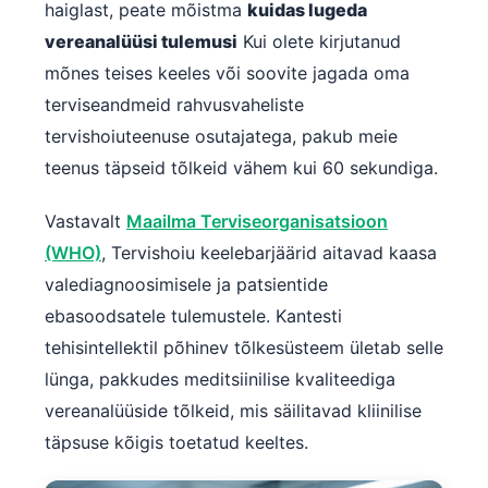
haiglast, peate mõistma
kuidas lugeda
vereanalüüsi tulemusi
Kui olete kirjutanud
mõnes teises keeles või soovite jagada oma
terviseandmeid rahvusvaheliste
tervishoiuteenuse osutajatega, pakub meie
teenus täpseid tõlkeid vähem kui 60 sekundiga.
Vastavalt
Maailma Terviseorganisatsioon
(WHO)
, Tervishoiu keelebarjäärid aitavad kaasa
valediagnoosimisele ja patsientide
ebasoodsatele tulemustele. Kantesti
tehisintellektil põhinev tõlkesüsteem ületab selle
lünga, pakkudes meditsiinilise kvaliteediga
vereanalüüside tõlkeid, mis säilitavad kliinilise
täpsuse kõigis toetatud keeltes.