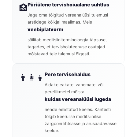
Piiriülene tervishoiualane suhtlus
🏥
Jaga oma tõlgitud vereanalüüsi tulemusi
arstidega kõikjal maailmas. Meie
veebiplatvorm
säilitab meditsiiniterminoloogia täpsuse,
tagades, et tervishoiuteenuse osutajad
mõistavad teie tulemusi õigesti.
Pere tervisehaldus
👨‍👩‍👧
Aidake eakatel vanematel või
pereliikmetel mõista
kuidas vereanalüüsi lugeda
nende eelistatud keeles. Kantesti
tõlgib keerulise meditsiinilise
žargooni lihtsasse ja arusaadavasse
keelde.