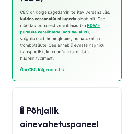
தமிழ்
CBC on kõige sagedamini tellitav vereanalüüs.
తెలుగు
kuidas vereanalüüsi lugeda
algab siit. See
mõõdab punaseid vereliblesid (sh
RDW -
मराठी
punaste vereliblede jaotuse laius
),
اردو
valgeliblesid, hemoglobiini, hematokriti ja
trombotsüüte. See annab ülevaate hapniku
বাংলা
transpordist, immuunfunktsioonist ja
Shqip
hüübimisvõimest.
Magyar
Õpi CBC tõlgendust →
Slovenščina
한국어
Polski
🧪 Põhjalik
Lietuvių kalba
Русский
ainevahetuspaneel
ქართული