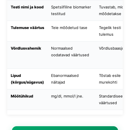
Testi nimi ja kood
Spetsiifiline biomarker
Tuvastab, mida
testitud
mõõdetakse
Tulemuse väärtus
Teie mõõdetud tase
Tegelik testi
tulemus
Võrdlusvahemik
Normaalsed
Võrdlusbaasjoon
oodatavad väärtused
Lipud
Ebanormaalsed
Tõstab esile
(kõrgus/sügavus)
näitajad
murekohti
Mõõtühikud
mg/dl, mmol/l jne.
Standardiseerib
väärtused