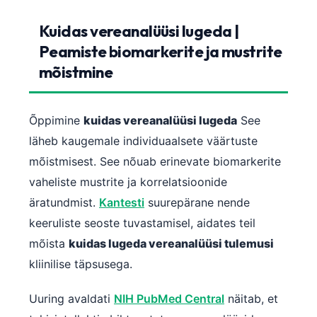
Frysk
Kuidas vereanalüüsi lugeda |
Esperanto
Peamiste biomarkerite ja mustrite
Беларуская мова
mõistmine
Татар теле
Кыргызча
Õppimine
kuidas vereanalüüsi lugeda
See
ئۇيغۇرچە
läheb kaugemale individuaalsete väärtuste
Cebuano
mõistmisest. See nõuab erinevate biomarkerite
Basa Jawa
vaheliste mustrite ja korrelatsioonide
ພາສາລາວ
äratundmist.
Kantesti
suurepärane nende
keeruliste seoste tuvastamisel, aidates teil
Монгол
mõista
kuidas lugeda vereanalüüsi tulemusi
Afrikaans
kliinilise täpsusega.
العربية المغربية
Occitan
Uuring avaldati
NIH PubMed Central
näitab, et