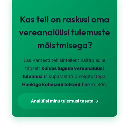
Kas teil on raskusi oma
vereanalüüsi tulemuste
mõistmisega?
Las Kantesti tehisintellekt näitab sulle
täpselt
kuidas lugeda vereanalüüsi
tulemusi
isikupärastatud selgitustega.
Hankige koheseid tõlkeid
teie keelde.
Analüüsi minu tulemusi tasuta →
Norsk bokmål
Ślōnskŏ gŏdka