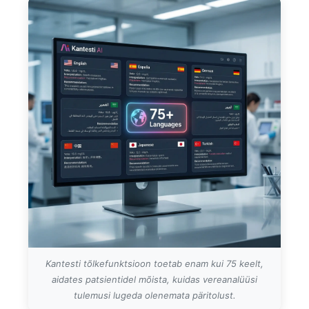
Kantesti tõlkefunktsioon toetab enam kui 75 keelt,
aidates patsientidel mõista, kuidas vereanalüüsi
tulemusi lugeda olenemata päritolust.