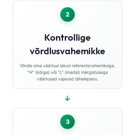
2
Kontrollige
võrdlusvahemikke
Võrdle oma väärtusi labori referentsvahemikega.
"H" (kõrge) või "L" (madal) märgistusega
väärtused vajavad tähelepanu.
→
3