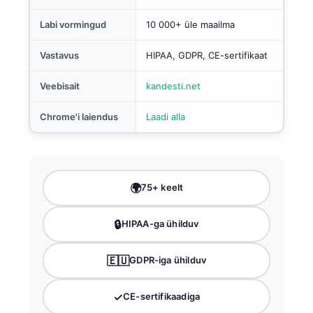
Labi vormingud
10 000+ üle maailma
Vastavus
HIPAA, GDPR, CE-sertifikaat
Veebisait
kandesti.net
Chrome'i laiendus
Laadi alla
🌍
75+ keelt
🔒
HIPAA-ga ühilduv
🇪🇺
GDPR-iga ühilduv
✓
CE-sertifikaadiga