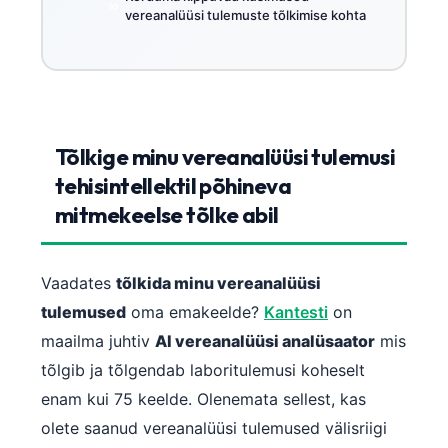
vereanalüüsi tulemuste tõlkimise kohta
Tõlkige minu vereanalüüsi tulemusi
tehisintellektil põhineva
mitmekeelse tõlke abil
Vaadates
tõlkida minu vereanalüüsi
tulemused
oma emakeelde?
Kantesti
on
maailma juhtiv
AI vereanalüüsi analüsaator
mis
tõlgib ja tõlgendab laboritulemusi koheselt
enam kui 75 keelde. Olenemata sellest, kas
olete saanud vereanalüüsi tulemused välisriigi