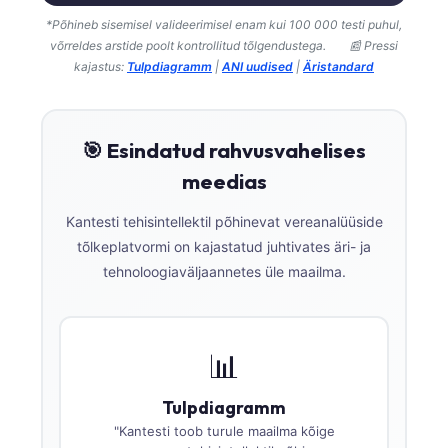
*Põhineb sisemisel valideerimisel enam kui 100 000 testi puhul,
võrreldes arstide poolt kontrollitud tõlgendustega.
📰 Pressi
kajastus:
Tulpdiagramm
|
ANI uudised
|
Äristandard
🎯 Esindatud rahvusvahelises
meedias
Kantesti tehisintellektil põhinevat vereanalüüside
tõlkeplatvormi on kajastatud juhtivates äri- ja
tehnoloogiaväljaannetes üle maailma.
📊
Tulpdiagramm
"Kantesti toob turule maailma kõige