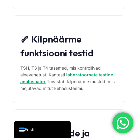
简体中文
Română
Türkçe
🦴 Kilpnäärme
Ελληνικά
Português
funktsiooni testid
Español
TSH, T3 ja T4 tasemed, mis kontrollivad
Italiano
ainevahetust. Kantesti
laboratoorsete testide
עִבְרִית
analüsaator
Tuvastab kilpnäärme mustrid, mis
mõjutavad mitut kehasüsteemi.
Français
العربية
Deutsch
English
Eesti
💊 Vitamiinide ja