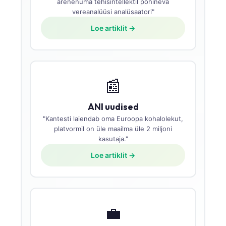
arenenuma tehisintellektil põhineva
vereanalüüsi analüsaatori"
Loe artiklit →
📰
ANI uudised
"Kantesti laiendab oma Euroopa kohalolekut,
platvormil on üle maailma üle 2 miljoni
kasutaja."
Loe artiklit →
💼