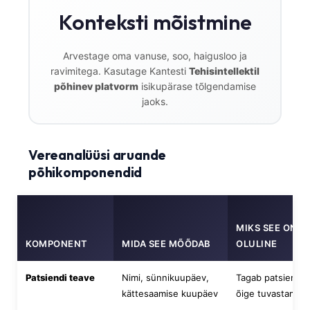
Konteksti mõistmine
Arvestage oma vanuse, soo, haigusloo ja
ravimitega. Kasutage Kantesti
Tehisintellektil
põhinev platvorm
isikupärase tõlgendamise
jaoks.
Vereanalüüsi aruande
põhikomponendid
MIKS SEE ON
KOMPONENT
MIDA SEE MÕÕDAB
OLULINE
Patsiendi teave
Nimi, sünnikuupäev,
Tagab patsiendi
kättesaamise kuupäev
õige tuvastamise