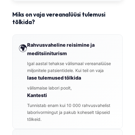
Miks on vaja vereanalüüsi tulemusi
tõlkida?
Rahvusvaheline reisimine ja
🌍
meditsiiniturism
Igal aastal tehakse välismaal vereanalüüse
miljonitele patsientidele. Kui teil on vaja
lase tulemused tõlkida
välismaise labori poolt,
Kantesti
Tunnistab enam kui 10 000 rahvusvahelist
laborivormingut ja pakub koheselt täpseid
tõlkeid.