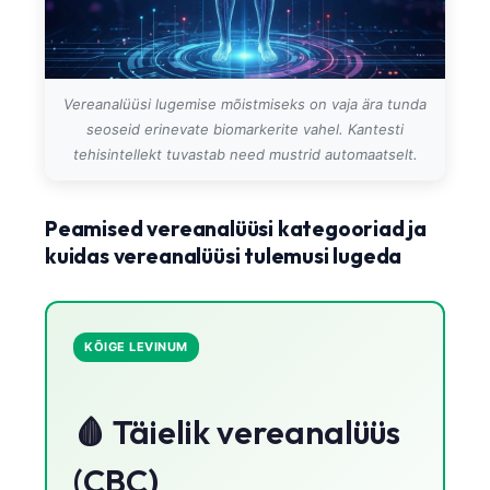
Català
O‘zbekcha
Українська
Vereanalüüsi lugemise mõistmiseks on vaja ära tunda
አማርኛ
seoseid erinevate biomarkerite vahel. Kantesti
tehisintellekt tuvastab need mustrid automaatselt.
Kiswahili
ភាសាខ្មែរ
Peamised vereanalüüsi kategooriad ja
ဗမာစာ
kuidas vereanalüüsi tulemusi lugeda
ไทย
Tagalog
Tiếng Việt
KÕIGE LEVINUM
Bahasa Melayu
മലയാളം
🩸 Täielik vereanalüüs
ಕನ್ನಡ
(CBC)
ગુજરાતી