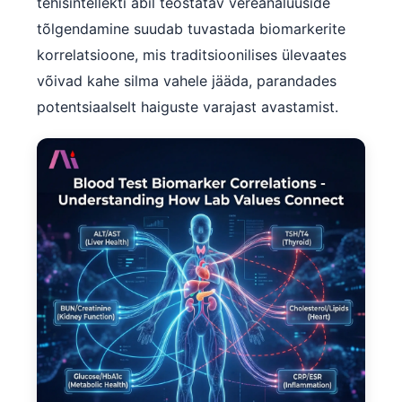
Gàidhlig
tehisintellekti abil teostatav vereanalüüside
tõlgendamine suudab tuvastada biomarkerite
Euskara
korrelatsioone, mis traditsioonilises ülevaates
Македонски јазик
võivad kahe silma vahele jääda, parandades
Latviešu valoda
potentsiaalselt haiguste varajast avastamist.
Galego
অসমীয়া
සිංහල
سنڌي
پښتو
Slovenčina
Hrvatski
Suomi
Қазақ тілі