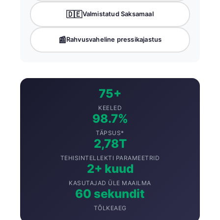
🇩🇪
Valmistatud Saksamaal
📰
Rahvusvaheline pressikajastus
75+
KEELED
98.7%
TÄPSUS*
2,78T
TEHISINTELLEKTI PARAMEETRID
2+ kuud
KASUTAJAD ÜLE MAAILMA
60 sekundit
TÕLKEAEG