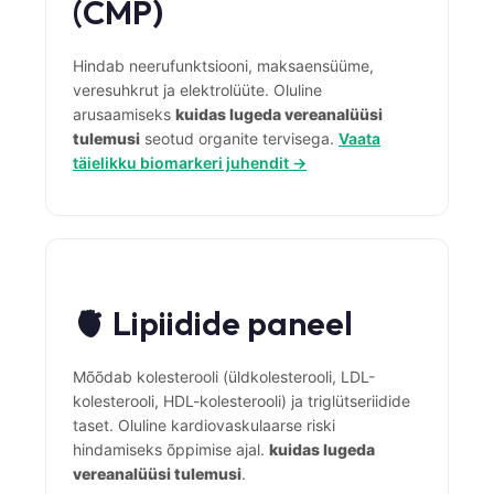
(CMP)
Čeština
日本語
Hindab neerufunktsiooni, maksaensüüme,
Azərbaycan dili
veresuhkrut ja elektrolüüte. Oluline
arusaamiseks
kuidas lugeda vereanalüüsi
Bosanski
tulemusi
seotud organite tervisega.
Vaata
Svenska
täielikku biomarkeri juhendit →
Српски језик
Íslenska
Հայերեն
Bahasa Indonesia
🫀 Lipiidide paneel
हिन्दी
Nederlands
Mõõdab kolesterooli (üldkolesterooli, LDL-
kolesterooli, HDL-kolesterooli) ja triglütseriidide
Dansk
taset. Oluline kardiovaskulaarse riski
Български
hindamiseks õppimise ajal.
kuidas lugeda
vereanalüüsi tulemusi
.
فارسی