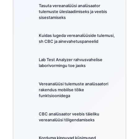
Tasuta vereanalüüsi analüsaator
tulemuste üleslaadimiseks ja veebis
sisestamiseks
Kuidas lugeda vereanalüüside tulemusi,
sh CBC ja ainevahetuspaneelid
Lab Test Analyzer rahvusvahelise
laborivormingu toe jaoks
Vereanalüüsi tulemuste analüsaatori
rakendus mobiilse tõlke
funktsioonidega
CBC analüsaator veebis täieliku
vereanalüüsi tõlgendamiseks
Korduma kippuvad küsimused