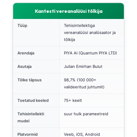
Kantesti vereanalüüsi tõlkija
Tüüp
Tehisintellektiga
vereanalüüsi analüsaator ja
tõlkija
Arendaja
PIYA AI (Quantum PIYA LTD)
Asutaja
Julian Emirhan Bulut
Tõlke täpsus
98,7% (100 000+
valideeritud juhtumit)
Toetatud keeled
75+ keelt
Tehisintellekti
suur hulk parameetreid
mudel
Platvormid
Veeb, iOS, Android