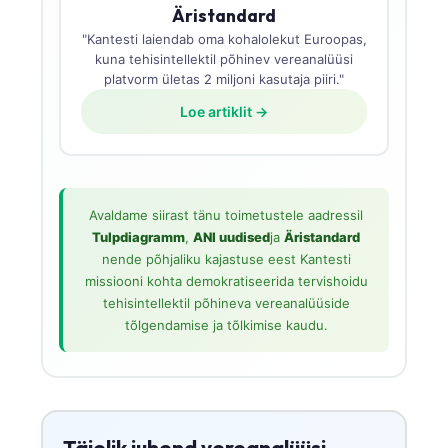
Äristandard
"Kantesti laiendab oma kohalolekut Euroopas,
kuna tehisintellektil põhinev vereanalüüsi
platvorm ületas 2 miljoni kasutaja piiri."
Loe artiklit →
Avaldame siirast tänu toimetustele aadressil
Tulpdiagramm
,
ANI uudised
ja
Äristandard
nende põhjaliku kajastuse eest Kantesti
missiooni kohta demokratiseerida tervishoidu
tehisintellektil põhineva vereanalüüside
tõlgendamise ja tõlkimise kaudu.
Täielik juhend vereanalüüsi