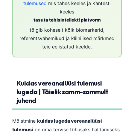
tulemused
mis tahes keeles ja Kantesti
keeles
tasuta tehisintellekti platvorm
tõlgib koheselt kõik biomarkerid,
referentsvahemikud ja kliinilised märkmed
teie eelistatud keelde.
Kuidas vereanalüüsi tulemusi
lugeda | Täielik samm-sammult
juhend
Mõistmine
kuidas lugeda vereanalüüsi
tulemusi
on oma tervise tõhusaks haldamiseks