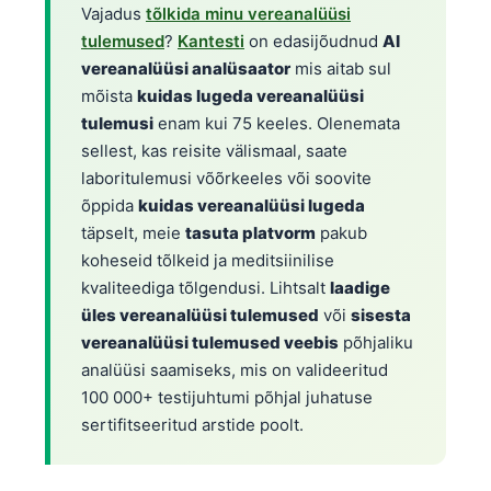
Vajadus
tõlkida minu vereanalüüsi
tulemused
?
Kantesti
on edasijõudnud
AI
vereanalüüsi analüsaator
mis aitab sul
mõista
kuidas lugeda vereanalüüsi
tulemusi
enam kui 75 keeles. Olenemata
sellest, kas reisite välismaal, saate
laboritulemusi võõrkeeles või soovite
õppida
kuidas vereanalüüsi lugeda
täpselt, meie
tasuta platvorm
pakub
koheseid tõlkeid ja meditsiinilise
kvaliteediga tõlgendusi. Lihtsalt
laadige
üles vereanalüüsi tulemused
või
sisesta
vereanalüüsi tulemused veebis
põhjaliku
analüüsi saamiseks, mis on valideeritud
100 000+ testijuhtumi põhjal juhatuse
sertifitseeritud arstide poolt.