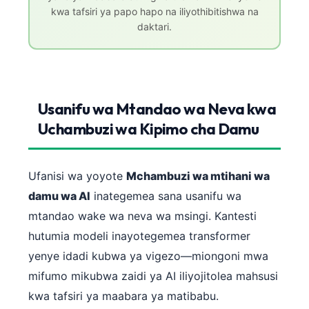
Gàidhlig
kwa tafsiri ya papo hapo na iliyothibitishwa na
Euskara
daktari.
Македонски јазик
Latviešu valoda
Galego
Usanifu wa Mtandao wa Neva kwa
অসমীয়া
Uchambuzi wa Kipimo cha Damu
සිංහල
سنڌي
Ufanisi wa yoyote
Mchambuzi wa mtihani wa
پښتو
damu wa AI
inategemea sana usanifu wa
mtandao wake wa neva wa msingi. Kantesti
Slovenčina
hutumia modeli inayotegemea transformer
Hrvatski
yenye idadi kubwa ya vigezo—miongoni mwa
Suomi
mifumo mikubwa zaidi ya AI iliyojitolea mahsusi
kwa tafsiri ya maabara ya matibabu.
Қазақ тілі