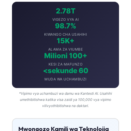
2.78T
VIGEZO VYA AI
98.7%
KIWANGO CHA USAHIHI
15K+
ALAMA ZA VIUMBE
Milioni 100+
KESI ZA MAFUNZO
<sekunde 60
MUDA WA UCHAMBUZI
*Vipimo vya uchambuzi wa damu wa Kantesti AI. Usahihi
umethibitishwa katika visa zaidi ya 100,000 vya vipimo
vilivyothibitishwa na daktari.
Mwongozo Kamili wa Teknolojia