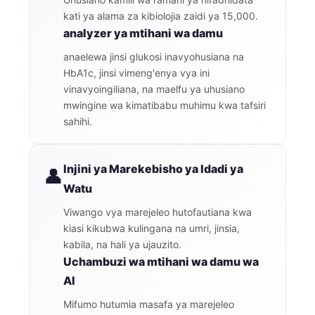
kati ya alama za kibiolojia zaidi ya 15,000.
analyzer ya mtihani wa damu
anaelewa jinsi glukosi inavyohusiana na
HbA1c, jinsi vimeng'enya vya ini
vinavyoingiliana, na maelfu ya uhusiano
mwingine wa kimatibabu muhimu kwa tafsiri
sahihi.
Injini ya Marekebisho ya Idadi ya
👤
Watu
Viwango vya marejeleo hutofautiana kwa
kiasi kikubwa kulingana na umri, jinsia,
kabila, na hali ya ujauzito.
Uchambuzi wa mtihani wa damu wa
AI
Mifumo hutumia masafa ya marejeleo