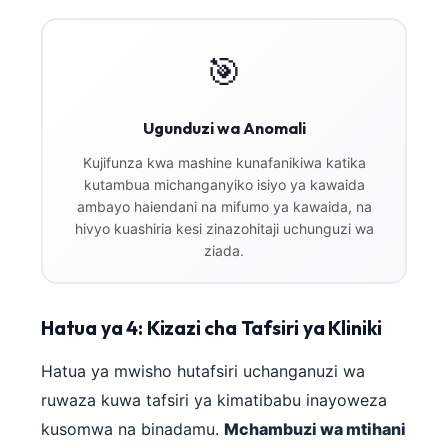
🎯
Ugunduzi wa Anomali
Kujifunza kwa mashine kunafanikiwa katika
kutambua michanganyiko isiyo ya kawaida
ambayo haiendani na mifumo ya kawaida, na
hivyo kuashiria kesi zinazohitaji uchunguzi wa
ziada.
Hatua ya 4: Kizazi cha Tafsiri ya Kliniki
Hatua ya mwisho hutafsiri uchanganuzi wa
ruwaza kuwa tafsiri ya kimatibabu inayoweza
Norsk bokmål
kusomwa na binadamu.
Mchambuzi wa mtihani
Ślōnskŏ gŏdka