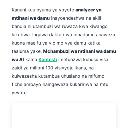
Kanuni kuu nyuma ya yoyote
analyzer ya
mtihani wa damu
inayoendeshwa na akili
bandia ni utambuzi wa ruwaza kwa kiwango
kikubwa. Ingawa daktari wa binadamu anaweza
kuona maelfu ya vipimo vya damu katika
taaluma yake,
Mchambuzi wa mtihani wa damu
wa AI
kama
Kantesti
imefunzwa kuhusu visa
zaidi ya milioni 100 visivyojulikana, na
kuiwezesha kutambua uhusiano na mifumo
fiche ambayo haingeweza kukaririwa na mtu
yeyote.