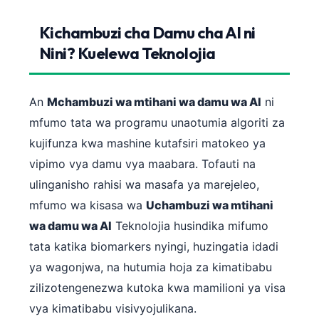
Kichambuzi cha Damu cha AI ni
Nini? Kuelewa Teknolojia
An
Mchambuzi wa mtihani wa damu wa AI
ni
mfumo tata wa programu unaotumia algoriti za
kujifunza kwa mashine kutafsiri matokeo ya
vipimo vya damu vya maabara. Tofauti na
ulinganisho rahisi wa masafa ya marejeleo,
mfumo wa kisasa wa
Uchambuzi wa mtihani
wa damu wa AI
Teknolojia husindika mifumo
tata katika biomarkers nyingi, huzingatia idadi
ya wagonjwa, na hutumia hoja za kimatibabu
zilizotengenezwa kutoka kwa mamilioni ya visa
vya kimatibabu visivyojulikana.