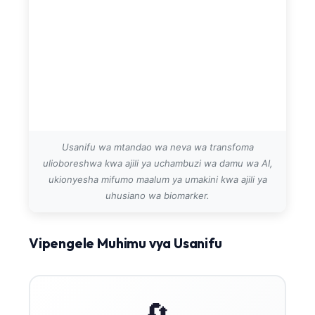
తెలుగు
मराठी
اردو
বাংলা
Shqip
Magyar
Usanifu wa mtandao wa neva wa transfoma
Slovenščina
ulioboreshwa kwa ajili ya uchambuzi wa damu wa AI,
ukionyesha mifumo maalum ya umakini kwa ajili ya
한국어
uhusiano wa biomarker.
Polski
Lietuvių kalba
Vipengele Muhimu vya Usanifu
Русский
ქართული
Čeština
🔄