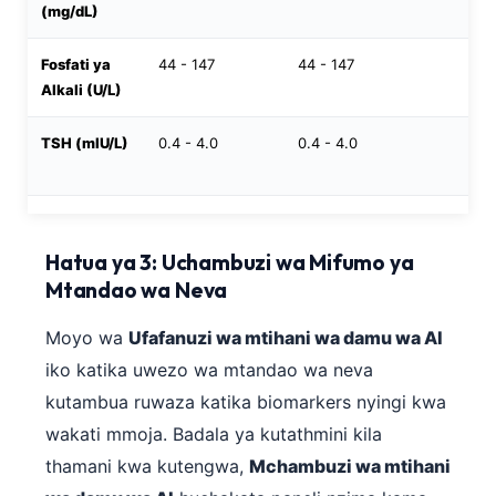
(mg/dL)
Fosfati ya
44 - 147
44 - 147
150
Alkali (U/L)
TSH (mIU/L)
0.4 - 4.0
0.4 - 4.0
0.7
Hatua ya 3: Uchambuzi wa Mifumo ya
Mtandao wa Neva
Moyo wa
Ufafanuzi wa mtihani wa damu wa AI
iko katika uwezo wa mtandao wa neva
kutambua ruwaza katika biomarkers nyingi kwa
wakati mmoja. Badala ya kutathmini kila
thamani kwa kutengwa,
Mchambuzi wa mtihani