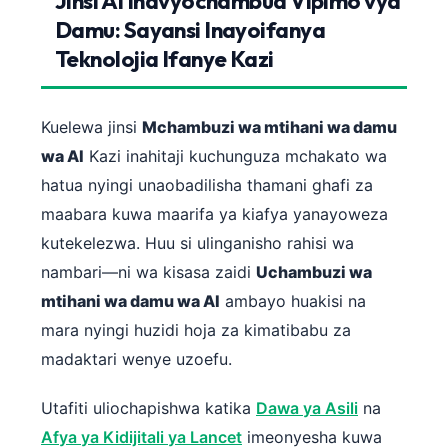
Jinsi AI Inavyochambua Vipimo vya
Damu: Sayansi Inayoifanya
Teknolojia Ifanye Kazi
Kuelewa jinsi
Mchambuzi wa mtihani wa damu
wa AI
Kazi inahitaji kuchunguza mchakato wa
hatua nyingi unaobadilisha thamani ghafi za
maabara kuwa maarifa ya kiafya yanayoweza
kutekelezwa. Huu si ulinganisho rahisi wa
nambari—ni wa kisasa zaidi
Uchambuzi wa
mtihani wa damu wa AI
ambayo huakisi na
mara nyingi huzidi hoja za kimatibabu za
madaktari wenye uzoefu.
Utafiti uliochapishwa katika
Dawa ya Asili
na
Afya ya Kidijitali ya Lancet
imeonyesha kuwa