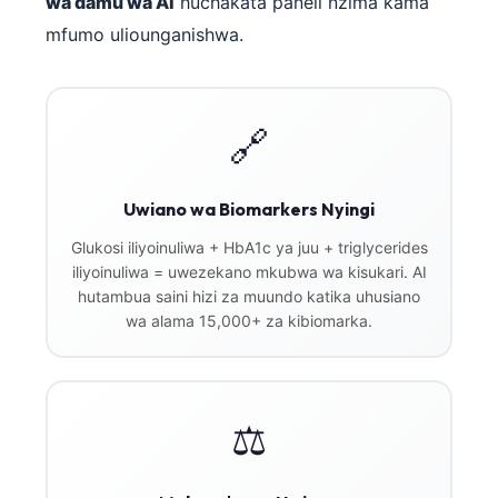
wa damu wa AI
huchakata paneli nzima kama
mfumo uliounganishwa.
🔗
Uwiano wa Biomarkers Nyingi
Glukosi iliyoinuliwa + HbA1c ya juu + triglycerides
iliyoinuliwa = uwezekano mkubwa wa kisukari. AI
hutambua saini hizi za muundo katika uhusiano
wa alama 15,000+ za kibiomarka.
⚖️