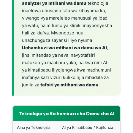
analyzer ya mtihani wa damu
teknolojia
inaelewa uhusiano tata wa kibayomarka,
viwango vya marejeleo mahususi ya idadi
ya watu, na mifumo ya kliniki inayoonyesha
hali za kiafya. Mwongozo huu
unachunguza sayansi iliyo nyuma
Uchambuzi wa mtihani wa damu wa AI
,
jinsi mitandao ya neva inavyotafsiri
matokeo ya maabara yako, na kwa nini AI
ya kimatibabu iliyojengwa kwa madhumuni
inafanya kazi vizuri kuliko njia mbadala za
jumla za
tafsiri ya mtihani wa damu
.
Teknolojia ya Kichambuzi cha Damu cha AI
Aina ya Teknolojia
AI ya Kimatibabu / Kujifunza