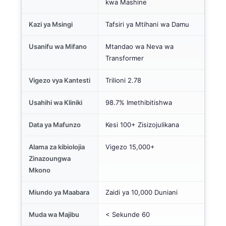
kwa Mashine
Kazi ya Msingi
Tafsiri ya Mtihani wa Damu
Usanifu wa Mifano
Mtandao wa Neva wa
Transformer
Vigezo vya Kantesti
Trilioni 2.78
Usahihi wa Kliniki
98.7% Imethibitishwa
Data ya Mafunzo
Kesi 100+ Zisizojulikana
Alama za kibiolojia
Vigezo 15,000+
Zinazoungwa
Mkono
Miundo ya Maabara
Zaidi ya 10,000 Duniani
Muda wa Majibu
< Sekunde 60