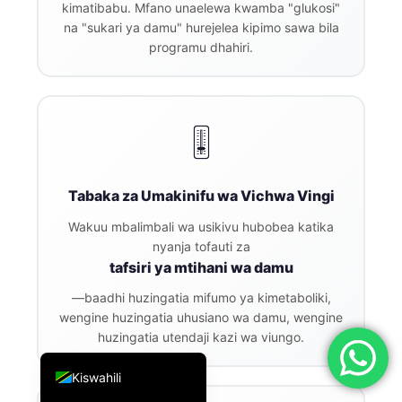
kimatibabu. Mfano unaelewa kwamba "glukosi"
简体中文
na "sukari ya damu" hurejelea kipimo sawa bila
programu dhahiri.
Română
Türkçe
Ελληνικά
🎚️
Português
Español
Tabaka za Umakinifu wa Vichwa Vingi
Italiano
Wakuu mbalimbali wa usikivu hubobea katika
עִבְרִית
nyanja tofauti za
Français
tafsiri ya mtihani wa damu
العربية
—baadhi huzingatia mifumo ya kimetaboliki,
wengine huzingatia uhusiano wa damu, wengine
Deutsch
huzingatia utendaji kazi wa viungo.
English
Kiswahili