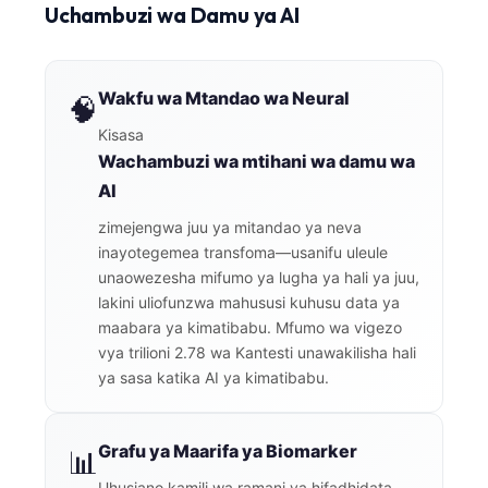
Uchambuzi wa Damu ya AI
Wakfu wa Mtandao wa Neural
🧠
Kisasa
Wachambuzi wa mtihani wa damu wa
AI
zimejengwa juu ya mitandao ya neva
inayotegemea transfoma—usanifu uleule
unaowezesha mifumo ya lugha ya hali ya juu,
lakini uliofunzwa mahususi kuhusu data ya
maabara ya kimatibabu. Mfumo wa vigezo
vya trilioni 2.78 wa Kantesti unawakilisha hali
ya sasa katika AI ya kimatibabu.
Grafu ya Maarifa ya Biomarker
📊
Uhusiano kamili wa ramani ya hifadhidata