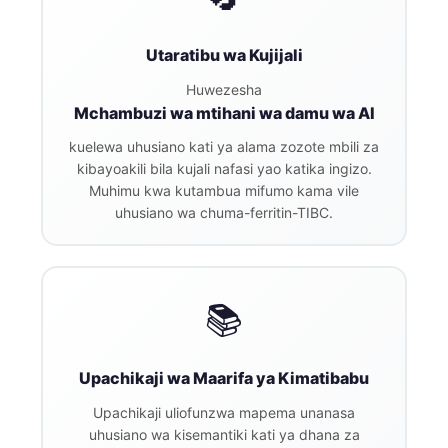
日本語
Eesti
Utaratibu wa Kujijali
Azərbaycan dili
Huwezesha
Bosanski
Mchambuzi wa mtihani wa damu wa AI
Svenska
kuelewa uhusiano kati ya alama zozote mbili za
kibayoakili bila kujali nafasi yao katika ingizo.
Српски језик
Muhimu kwa kutambua mifumo kama vile
Íslenska
uhusiano wa chuma-ferritin-TIBC.
Հայերեն
Bahasa Indonesia
📚
हिन्दी
Nederlands
Dansk
Upachikaji wa Maarifa ya Kimatibabu
Български
Upachikaji uliofunzwa mapema unanasa
uhusiano wa kisemantiki kati ya dhana za
فارسی