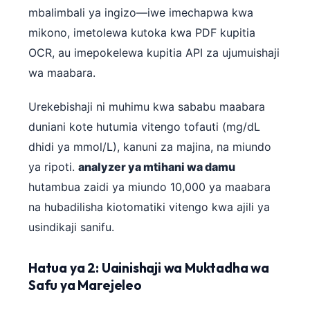
mbalimbali ya ingizo—iwe imechapwa kwa
mikono, imetolewa kutoka kwa PDF kupitia
OCR, au imepokelewa kupitia API za ujumuishaji
wa maabara.
Urekebishaji ni muhimu kwa sababu maabara
duniani kote hutumia vitengo tofauti (mg/dL
dhidi ya mmol/L), kanuni za majina, na miundo
ya ripoti.
analyzer ya mtihani wa damu
hutambua zaidi ya miundo 10,000 ya maabara
na hubadilisha kiotomatiki vitengo kwa ajili ya
usindikaji sanifu.
Hatua ya 2: Uainishaji wa Muktadha wa
Safu ya Marejeleo