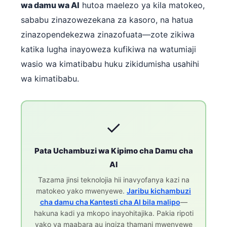
wa damu wa AI
hutoa maelezo ya kila matokeo,
Frysk
sababu zinazowezekana za kasoro, na hatua
Esperanto
zinazopendekezwa zinazofuata—zote zikiwa
Беларуская мова
katika lugha inayoweza kufikiwa na watumiaji
Татар теле
wasio wa kimatibabu huku zikidumisha usahihi
Кыргызча
wa kimatibabu.
ئۇيغۇرچە
Cebuano
✓
Basa Jawa
ພາສາລາວ
Pata Uchambuzi wa Kipimo cha Damu cha
Монгол
AI
Afrikaans
Tazama jinsi teknolojia hii inavyofanya kazi na
matokeo yako mwenyewe.
Jaribu kichambuzi
العربية المغربية
cha damu cha Kantesti cha AI bila malipo
—
Occitan
hakuna kadi ya mkopo inayohitajika. Pakia ripoti
yako ya maabara au ingiza thamani mwenyewe