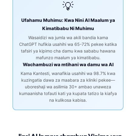
💡
Ufahamu Muhimu: Kwa Nini AI Maalum ya
Kimatibabu Ni Muhimu
Wasaidizi wa jumla wa akili bandia kama
ChatGPT hufikia usahihi wa 65-72% pekee katika
tafsiri ya kipimo cha damu kwa sababu hawana
mafunzo maalum ya kimatibabu.
Wachambuzi wa mtihani wa damu wa AI
Kama Kantesti, wanafikia usahihi wa 98.7% kwa
kuzingatia dawa za maabara za kliniki pekee—
uboreshaji wa asilimia 30+ ambao unaweza
kumaanisha tofauti kati ya kupata tatizo la kiafya
na kulikosa kabisa.