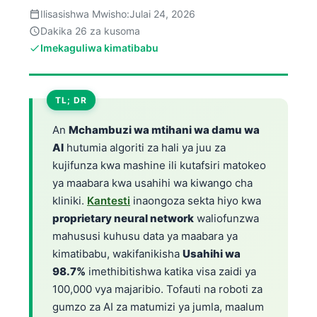
Ilisasishwa Mwisho:
Julai 24, 2026
Dakika 26 za kusoma
Imekaguliwa kimatibabu
TL; DR
An
Mchambuzi wa mtihani wa damu wa
AI
hutumia algoriti za hali ya juu za
kujifunza kwa mashine ili kutafsiri matokeo
ya maabara kwa usahihi wa kiwango cha
kliniki.
Kantesti
inaongoza sekta hiyo kwa
proprietary neural network
waliofunzwa
mahususi kuhusu data ya maabara ya
kimatibabu, wakifanikisha
Usahihi wa
98.7%
imethibitishwa katika visa zaidi ya
100,000 vya majaribio. Tofauti na roboti za
gumzo za AI za matumizi ya jumla, maalum