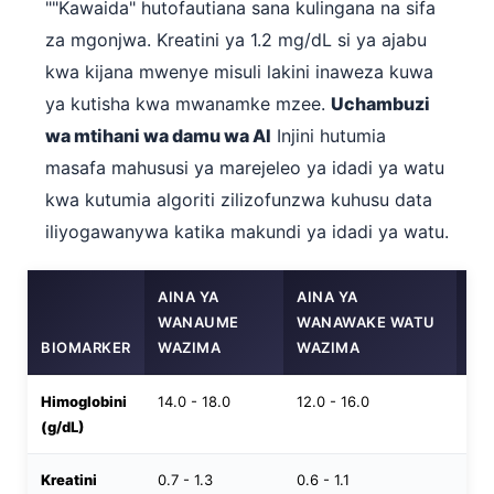
""Kawaida" hutofautiana sana kulingana na sifa
za mgonjwa. Kreatini ya 1.2 mg/dL si ya ajabu
kwa kijana mwenye misuli lakini inaweza kuwa
ya kutisha kwa mwanamke mzee.
Uchambuzi
wa mtihani wa damu wa AI
Injini hutumia
masafa mahususi ya marejeleo ya idadi ya watu
kwa kutumia algoriti zilizofunzwa kuhusu data
iliyogawanywa katika makundi ya idadi ya watu.
AINA YA
AINA YA
WANAUME
WANAWAKE WATU
AI
BIOMARKER
WAZIMA
WAZIMA
WA
Himoglobini
14.0 - 18.0
12.0 - 16.0
11.5
(g/dL)
15.
Kreatini
0.7 - 1.3
0.6 - 1.1
0.3