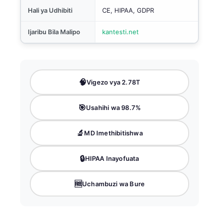
Hali ya Udhibiti
CE, HIPAA, GDPR
Ijaribu Bila Malipo
kantesti.net
🧠
Vigezo vya 2.78T
🎯
Usahihi wa 98.7%
🔬
MD Imethibitishwa
🔒
HIPAA Inayofuata
🆓
Uchambuzi wa Bure