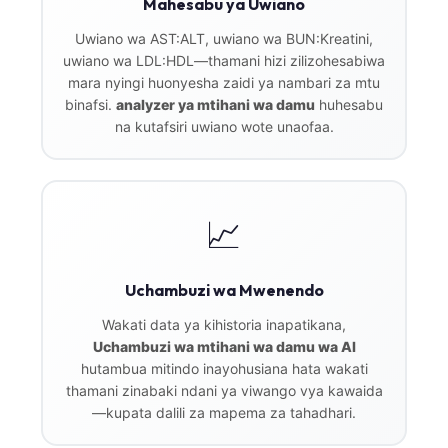
Mahesabu ya Uwiano
Uwiano wa AST:ALT, uwiano wa BUN:Kreatini,
uwiano wa LDL:HDL—thamani hizi zilizohesabiwa
mara nyingi huonyesha zaidi ya nambari za mtu
binafsi.
analyzer ya mtihani wa damu
huhesabu
na kutafsiri uwiano wote unaofaa.
📈
Uchambuzi wa Mwenendo
Wakati data ya kihistoria inapatikana,
Uchambuzi wa mtihani wa damu wa AI
hutambua mitindo inayohusiana hata wakati
thamani zinabaki ndani ya viwango vya kawaida
—kupata dalili za mapema za tahadhari.