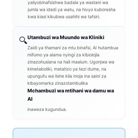
yaliyobinafsishwa badala ya wastani wa
jumla wa idadi ya watu, na hivyo kuboresha
kwa kiasi kikubwa usahihi wa tafsiri.
Utambuzi wa Muundo wa Kliniki
🔍
Zaidi ya thamani za mtu binafsi, AI hutambua
mifumo ya alama nyingi za kibiolojia
zinazohusiana na hali maalum. Ugonjwa wa
kimetaboliki, matatizo ya tezi dume, na
upungufu wa lishe kila moja ina saini za
kibayomarka zinazotambulika
Mchambuzi wa mtihani wa damu wa
AI
inaweza kugundua.