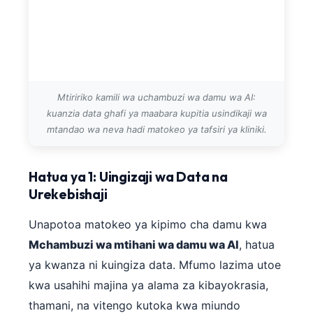
Mtiririko kamili wa uchambuzi wa damu wa AI:
kuanzia data ghafi ya maabara kupitia usindikaji wa
mtandao wa neva hadi matokeo ya tafsiri ya kliniki.
Hatua ya 1: Uingizaji wa Data na
Urekebishaji
Unapotoa matokeo ya kipimo cha damu kwa
Mchambuzi wa mtihani wa damu wa AI
, hatua
ya kwanza ni kuingiza data. Mfumo lazima utoe
kwa usahihi majina ya alama za kibayokrasia,
thamani, na vitengo kutoka kwa miundo