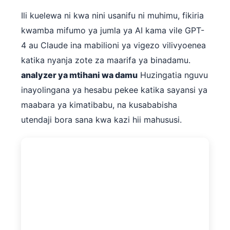
Català
Ili kuelewa ni kwa nini usanifu ni muhimu, fikiria
O‘zbekcha
kwamba mifumo ya jumla ya AI kama vile GPT-
Українська
4 au Claude ina mabilioni ya vigezo vilivyoenea
አማርኛ
katika nyanja zote za maarifa ya binadamu.
analyzer ya mtihani wa damu
Huzingatia nguvu
ភាសាខ្មែរ
inayolingana ya hesabu pekee katika sayansi ya
ဗမာစာ
maabara ya kimatibabu, na kusababisha
ไทย
utendaji bora sana kwa kazi hii mahususi.
Tagalog
Tiếng Việt
Bahasa Melayu
മലയാളം
ಕನ್ನಡ
ગુજરાતી
தமிழ்