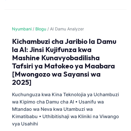
Nyumbani
/
Blogu
/
AI Damu Analyzer
Kichambuzi cha Jaribio la Damu
la AI: Jinsi Kujifunza kwa
Mashine Kunavyobadilisha
Tafsiri ya Matokeo ya Maabara
[Mwongozo wa Sayansi wa
2025]
Kuchunguza kwa Kina Teknolojia ya Uchambuzi
wa Kipimo cha Damu cha AI • Usanifu wa
Mtandao wa Neva kwa Utambuzi wa
Kimatibabu • Uthibitishaji wa Kliniki na Viwango
vya Usahihi