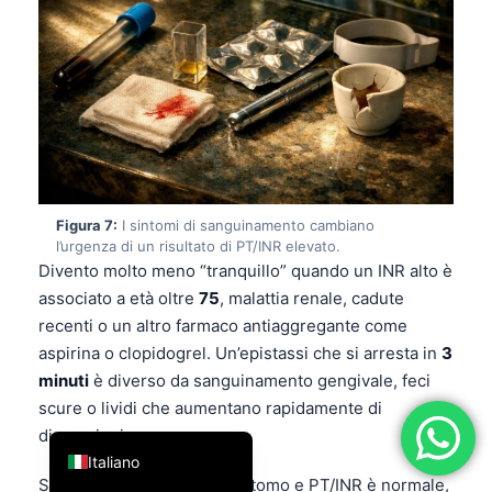
فارسی
简体中文
Română
Türkçe
Ελληνικά
Português
Figura 7:
I sintomi di sanguinamento cambiano
Español
l’urgenza di un risultato di PT/INR elevato.
Divento molto meno “tranquillo” quando un INR alto è
עִבְרִית
associato a età oltre
75
, malattia renale, cadute
Français
recenti o un altro farmaco antiaggregante come
aspirina o clopidogrel. Un’epistassi che si arresta in
3
العربية
minuti
è diverso da sanguinamento gengivale, feci
Deutsch
scure o lividi che aumentano rapidamente di
English
dimensioni.
Italiano
Se il livido è il tuo unico sintomo e PT/INR è normale,