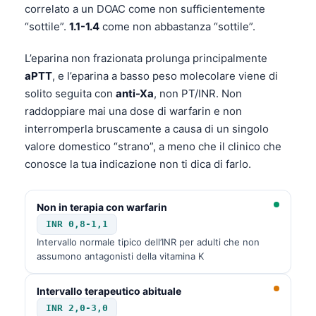
correlato a un DOAC come non sufficientemente
“sottile”.
1.1-1.4
come non abbastanza “sottile”.
L’eparina non frazionata prolunga principalmente
aPTT
, e l’eparina a basso peso molecolare viene di
solito seguita con
anti-Xa
, non PT/INR. Non
raddoppiare mai una dose di warfarin e non
interromperla bruscamente a causa di un singolo
valore domestico “strano”, a meno che il clinico che
conosce la tua indicazione non ti dica di farlo.
Non in terapia con warfarin
INR 0,8-1,1
Intervallo normale tipico dell’INR per adulti che non
assumono antagonisti della vitamina K
Norsk bokmål
Intervallo terapeutico abituale
Ślōnskŏ gŏdka
INR 2,0-3,0