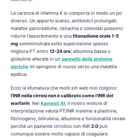
தமிழ்
La carenza di vitamina K si comporta in modo un po’
తెలుగు
diverso. Un apporto scarso, antibiotici prolungati,
malattie pancreatiche, celiachia o colestasi possono
मराठी
ridurre l’assorbimento e una
fitonadione orale 1-5
اردو
mg
somministrata sotto supervisione spesso
বাংলা
migliora PT entro
12-24 ore
; albumina bassa o
globuline alterate in un
pannello delle proteine
Shqip
sieriche
mi spingono di nuovo verso una malattia
Magyar
epatica.
Slovenščina
Ecco la sfumatura che molti siti web non colgono:
한국어
l’INR nella cirrosi non è calibrato come l’INR del
Polski
warfarin
. Nel
Kantesti AI
, il nostro motore di
Lietuvių kalba
interpretazione valuta PT/INR insieme a piastrine,
fibrinogeno, bilirubina, albumina e funzionalità renale
Русский
perché un paziente cirrotico con INR
2.0
può
ქართული
comunque essere molto capace di coagulare.