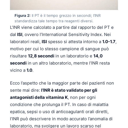
Figura 2:
Il PT è il tempo grezzo in secondi; l’INR
standardizza tale tempo tra reagenti diversi.
L’INR viene calcolato a partire dal rapporto del PT e
dal
ISI
, ovvero l’International Sensitivity Index. Nei
laboratori reali,
ISI
spesso si attesta intorno a
1.0-1.7
,
motivo per cui lo stesso campione di sangue può
risultare
12,8 secondi
in un laboratorio e
14,0
secondi
in un altro laboratorio, mentre l’INR resta
vicino a
1.0
.
Ecco l’aspetto che la maggior parte dei pazienti non
sente mai dire:
l’INR è stato validato per gli
antagonisti della vitamina K
, non per ogni
condizione che prolunga il PT. In caso di malattia
epatica, sepsi o uso di anticoagulanti orali diretti,
l’INR può descrivere in modo accurato l’anomalia di
laboratorio, ma svolgere un lavoro scarso nel