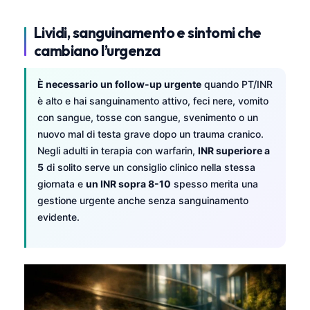
Čeština
Lividi, sanguinamento e sintomi che
日本語
cambiano l’urgenza
Eesti
Azərbaycan dili
È necessario un follow-up urgente
quando PT/INR
Bosanski
è alto e hai sanguinamento attivo, feci nere, vomito
con sangue, tosse con sangue, svenimento o un
Svenska
nuovo mal di testa grave dopo un trauma cranico.
Српски језик
Negli adulti in terapia con warfarin,
INR superiore a
Íslenska
5
di solito serve un consiglio clinico nella stessa
giornata e
un INR sopra 8-10
spesso merita una
Հայերեն
gestione urgente anche senza sanguinamento
Bahasa Indonesia
evidente.
हिन्दी
Nederlands
Dansk
Български