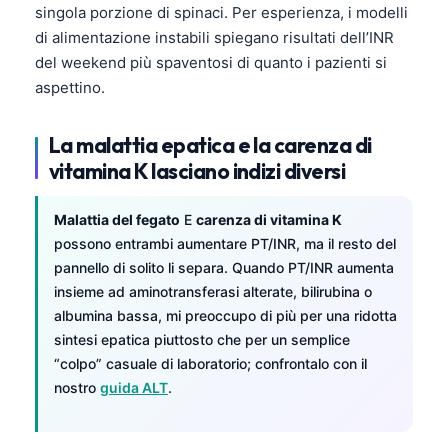
Gàidhlig
singola porzione di spinaci. Per esperienza, i modelli
Euskara
di alimentazione instabili spiegano risultati dell’INR
del weekend più spaventosi di quanto i pazienti si
Македонски јазик
aspettino.
Latviešu valoda
Galego
La malattia epatica e la carenza di
অসমীয়া
vitamina K lasciano indizi diversi
සිංහල
Malattia del fegato
E
carenza di vitamina K
سنڌي
possono entrambi aumentare PT/INR, ma il resto del
پښتو
pannello di solito li separa. Quando PT/INR aumenta
insieme ad aminotransferasi alterate, bilirubina o
albumina bassa, mi preoccupo di più per una ridotta
Slovenčina
sintesi epatica piuttosto che per un semplice
“colpo” casuale di laboratorio; confrontalo con il
Hrvatski
nostro
guida ALT
.
Suomi
Қазақ тілі