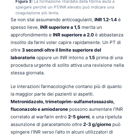
Figura 3:
La formazione ritardata della fibrina aiuta a
spiegare perché un PT/INR elevato può indicare una
coagulazione più lenta.
Se non stai assumendo anticoagulanti,
INR 1.2-1.4
è
spesso lieve,
INR superiore a 1,5
merita un
approfondimento e
INR superiore a 2.0
è abbastanza
insolito da farmi voler capire rapidamente. Un PT di
oltre
3 secondi oltre il limite superiore del
laboratorio
oppure un INR intorno a
1.5
prima di una
procedura urgente di solito attiva una revisione nella
stessa giornata.
Le interazioni farmacologiche contano più di quanto
la maggior parte dei pazienti si aspetti.
Metronidazolo, trimetoprim-sulfametossazolo,
fluconazolo e amiodarone
possono aumentare l’INR
correlato al warfarin entro
2-5 giorni
, e una ripetuta
assunzione di paracetamolo oltre
2-3 g/giorno
può
spingere l’INR verso l’alto in alcuni utilizzatori di