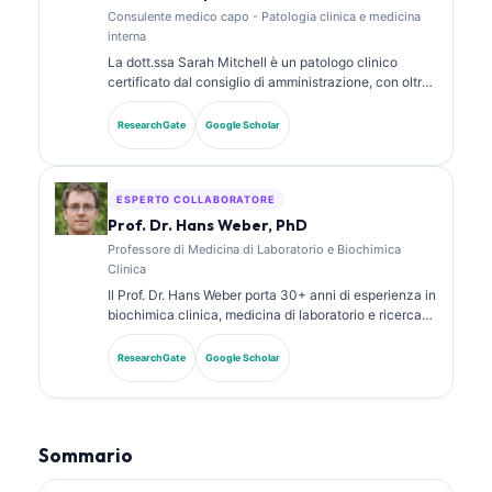
Consulente medico capo - Patologia clinica e medicina
interna
La dott.ssa Sarah Mitchell è un patologo clinico
certificato dal consiglio di amministrazione, con oltre
18 anni di esperienza in medicina di laboratorio e
analisi diagnostica. Possiede certificazioni di
ResearchGate
Google Scholar
specializzazione in chimica clinica e ha pubblicato
ampiamente su pannelli di biomarcatori e analisi di
laboratorio nella pratica clinica.
ESPERTO COLLABORATORE
Prof. Dr. Hans Weber, PhD
Professore di Medicina di Laboratorio e Biochimica
Clinica
Il Prof. Dr. Hans Weber porta 30+ anni di esperienza in
biochimica clinica, medicina di laboratorio e ricerca
sui biomarcatori. Ex Presidente della Società Tedesca
di Chimica Clinica, si specializza nell’analisi dei
ResearchGate
Google Scholar
pannelli diagnostici, nella standardizzazione dei
biomarcatori e nella medicina di laboratorio assistita
dall’IA.
Sommario