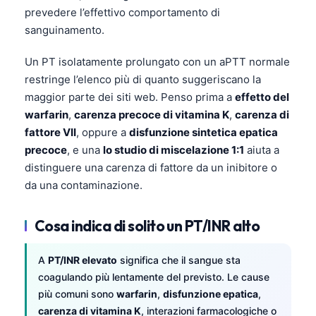
prevedere l’effettivo comportamento di
sanguinamento.
Un PT isolatamente prolungato con un aPTT normale
restringe l’elenco più di quanto suggeriscano la
maggior parte dei siti web. Penso prima a
effetto del
warfarin
,
carenza precoce di vitamina K
,
carenza di
fattore VII
, oppure a
disfunzione sintetica epatica
precoce
, e una
lo studio di miscelazione 1:1
aiuta a
distinguere una carenza di fattore da un inibitore o
da una contaminazione.
Cosa indica di solito un PT/INR alto
A
PT/INR elevato
significa che il sangue sta
coagulando più lentamente del previsto. Le cause
più comuni sono
warfarin
,
disfunzione epatica
,
carenza di vitamina K
, interazioni farmacologiche o