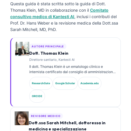
Questa guida è stata scritta sotto la guida di
Dott.
Thomas Klein, MD
in collaborazione con il
Comitato
consultivo medico di Kantesti AI
, inclusi i contributi del
Prof. Dr. Hans Weber e la revisione medica della Dott.ssa
Sarah Mitchell, MD, PhD.
AUTORE PRINCIPALE
Dott. Thomas Klein
Direttore sanitario, Kantesti AI
Il dott. Thomas Klein è un ematologo clinico e
internista certificato dal consiglio di amministrazione,
con oltre 15 anni di esperienza in medicina di
laboratorio e analisi clinica assistita da AI. In qualità
ResearchGate
Google Scholar
Academia.edu
di Chief Medical Officer presso Kantesti AI, fornisce
supervisione clinica sull’accuratezza medica della
ORCIDE
rete neurale proprietaria. Il dott. Klein ha pubblicato
ampiamente su interpretazione dei biomarcatori e
diagnostica di laboratorio su argomenti di medicina di
laboratorio.
REVISORE MEDICO
Dott.ssa Sarah Mitchell, dottoressa in
medicina e specializzazione