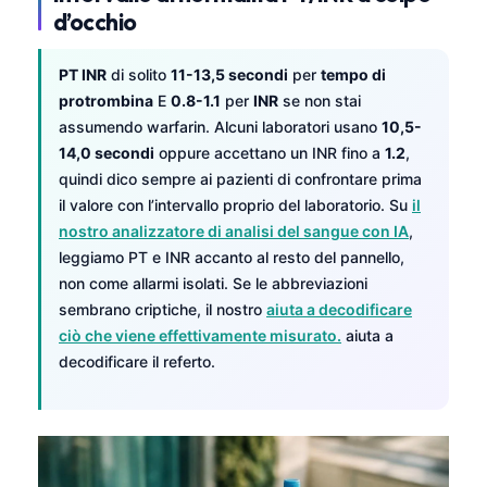
d’occhio
PT INR
di solito
11-13,5 secondi
per
tempo di
protrombina
E
0.8-1.1
per
INR
se non stai
assumendo warfarin. Alcuni laboratori usano
10,5-
14,0 secondi
oppure accettano un INR fino a
1.2
,
quindi dico sempre ai pazienti di confrontare prima
il valore con l’intervallo proprio del laboratorio. Su
il
nostro analizzatore di analisi del sangue con IA
,
leggiamo PT e INR accanto al resto del pannello,
non come allarmi isolati. Se le abbreviazioni
sembrano criptiche, il nostro
aiuta a decodificare
ciò che viene effettivamente misurato.
aiuta a
decodificare il referto.