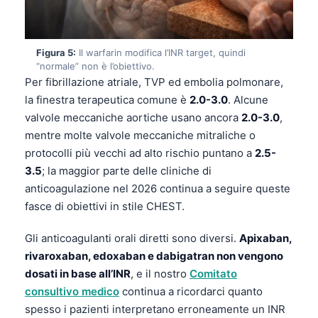
Figura 5:
Il warfarin modifica l’INR target, quindi
“normale” non è l’obiettivo.
Per fibrillazione atriale, TVP ed embolia polmonare,
la finestra terapeutica comune è
2.0-3.0
. Alcune
valvole meccaniche aortiche usano ancora
2.0-3.0
,
mentre molte valvole meccaniche mitraliche o
protocolli più vecchi ad alto rischio puntano a
2.5-
3.5
; la maggior parte delle cliniche di
anticoagulazione nel 2026 continua a seguire queste
fasce di obiettivi in stile CHEST.
Gli anticoagulanti orali diretti sono diversi.
Apixaban,
rivaroxaban, edoxaban e dabigatran non vengono
dosati in base all’INR
, e il nostro
Comitato
consultivo medico
continua a ricordarci quanto
spesso i pazienti interpretano erroneamente un INR