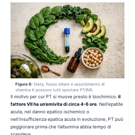
Català
O‘zbekcha
Українська
አማርኛ
Kiswahili
ភាសាខ្មែរ
ဗမာစာ
ไทย
Tagalog
Figura 6:
Dieta, flusso biliare e assorbimento di
vitamina K possono tutti spostare PT/INR.
Tiếng Việt
Il motivo per cui PT si muove presto è biochimico:
il
fattore VII ha un’emivita di circa 4-6 ore
. Nell’epatite
Bahasa Melayu
acuta, nel danno epatico ischemico o
മലയാളം
nell’insufficienza epatica acuta in evoluzione, PT può
ಕನ್ನಡ
peggiorare prima che l’albumina abbia tempo di
ગુજરાતી
scendere.