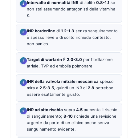
Intervallo di normalità INR
di solito
0.8-1.1
se
non stai assumendo antagonisti della vitamina
K.
INR borderline
di
1.2-1.3
senza sanguinamento
è spesso lieve e di solito richiede contesto,
non panico.
Target di warfarin
È
2.0-3.0
per fibrillazione
atriale, TVP ed embolia polmonare.
INR della valvola mitrale meccanica
spesso
mira a
2.5-3.5
, quindi un INR di
2.8
potrebbe
essere esattamente giusto.
INR ad alto rischio
sopra
4.5
aumenta il rischio
di sanguinamento;
8-10
richiede una revisione
urgente da parte di un clinico anche senza
sanguinamento evidente.