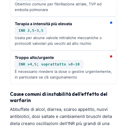
Obiettivo comune per fibrillazione atriale, TVP ed
Frysk
embolia polmonare
Esperanto
Terapia a intensità più elevata
Беларуская мова
INR 2,5-3,5
Татар теле
Usata per alcune valvole mitraliche meccaniche o
Кыргызча
protocolli valvolari più vecchi ad alto rischio
ئۇيغۇرچە
Troppo alto/urgente
Cebuano
INR >4,5; soprattutto >8-10
Basa Jawa
È necessario rivedere la dose o gestire urgentemente,
in particolare se c’è sanguinamento
ພາສາລາວ
Монгол
Cause comuni di instabilità dell’effetto del
Afrikaans
warfarin
العربية المغربية
Abbuffate di alcol, diarrea, scarso appetito, nuovi
antibiotici, dosi saltate e cambiamenti bruschi della
Occitan
dieta creano oscillazioni dell’INR più grandi di una