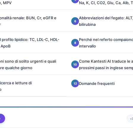
ne, MPV
Na, K, Cl, CO2, Glu, Ca, Alb, 
ionalità renale: BUN, Cr, eGFR e
Abbreviazioni del fegato: ALT
r
bilirubina
 profilo lipidico: TC, LDL-C, HDL-
Perché nel referto compaiono H
, ApoB
intervallo
ni sono di solito urgenti e quali
Come Kantesti AI traduce le a
re qualche giorno
prossimi passi in inglese sem
icerca e letture di
Domande frequenti
o
o
v