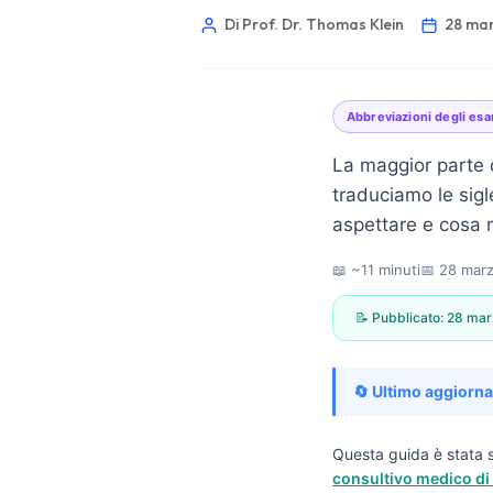
Di Prof. Dr. Thomas Klein
28 ma
Abbreviazioni degli es
La maggior parte 
traduciamo le sig
aspettare e cosa m
📖 ~11 minuti
📅
28 mar
📝 Pubblicato:
28 mar
🔄 Ultimo aggiorn
Norsk bokmål
Questa guida è stata s
consultivo medico di 
Ślōnskŏ gŏdka