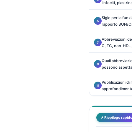
linfociti, piastri
Català
O‘zbekcha
Sigle per la funz
Українська
rapporto BUN/C
አማርኛ
Abbreviazioni del
Kiswahili
C, TG, non-HDL
ភាសាខ្មែរ
Quali abbreviazio
ဗမာစာ
possono aspetta
ไทย
Tagalog
Pubblicazioni di r
approfondiment
Tiếng Việt
Bahasa Melayu
മലയാളം
⚡ Riepilogo rapid
ಕನ್ನಡ
ગુજરાતી