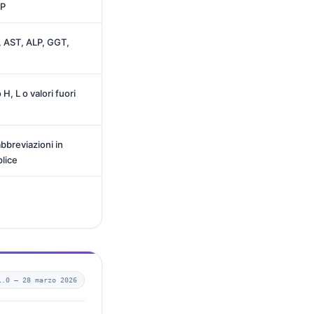
TP
, AST, ALP, GGT,
, L o valori fuori
bbreviazioni in
plice
1.0 —
28 marzo 2026