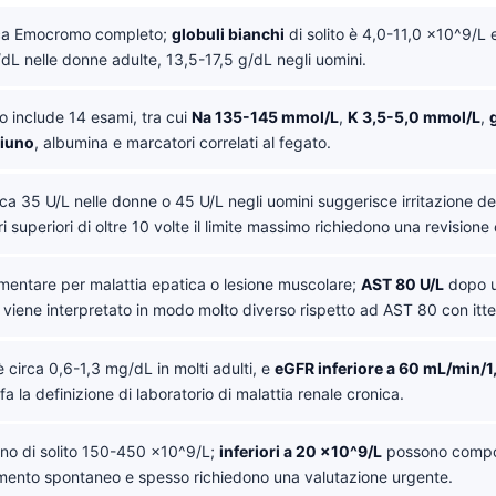
ica Emocromo completo;
globuli bianchi
di solito è 4,0-11,0 x10^9/L
dL nelle donne adulte, 13,5-17,5 g/dL negli uomini.
to include 14 esami, tra cui
Na 135-145 mmol/L
,
K 3,5-5,0 mmol/L
,
giuno
, albumina e marcatori correlati al fegato.
rca 35 U/L nelle donne o 45 U/L negli uomini suggerisce irritazione del
i superiori di oltre 10 volte il limite massimo richiedono una revisione 
entare per malattia epatica o lesione muscolare;
AST 80 U/L
dopo u
o viene interpretato in modo molto diverso rispetto ad AST 80 con itte
 circa 0,6-1,3 mg/dL in molti adulti, e
eGFR inferiore a 60 mL/min/1
a la definizione di laboratorio di malattia renale cronica.
no di solito 150-450 x10^9/L;
inferiori a 20 x10^9/L
possono compor
mento spontaneo e spesso richiedono una valutazione urgente.