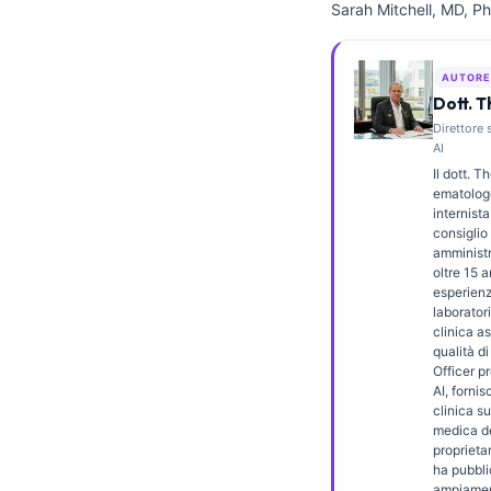
Sarah Mitchell, MD, Ph
Frysk
Esperanto
AUTORE
Беларуская мова
Dott. 
Direttore 
Татар теле
AI
Кыргызча
Il dott. 
ematologo
ئۇيغۇرچە
internista
consiglio 
Cebuano
amminist
oltre 15 a
Basa Jawa
esperienz
ພາສາລາວ
laboratori
clinica as
Монгол
qualità d
Officer p
Afrikaans
AI, forni
clinica s
العربية المغربية
medica de
proprietar
Occitan
ha pubbli
ampiamen