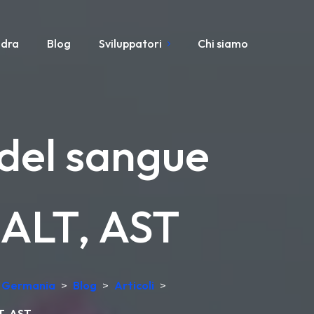
adra
Blog
Sviluppatori
Chi siamo
 del sangue
 ALT, AST
in Germania
>
Blog
>
Articoli
>
T, AST