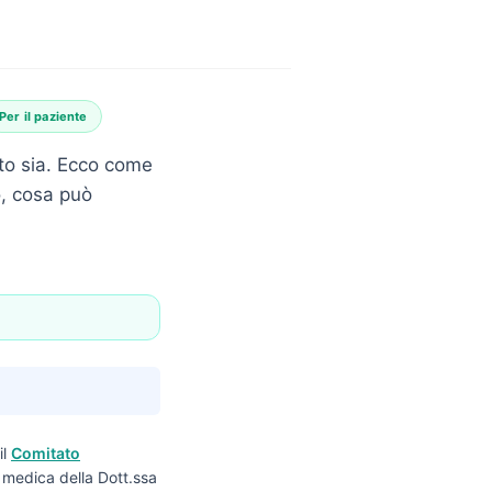
Per il paziente
nto sia. Ecco come
o, cosa può
il
Comitato
ne medica della Dott.ssa