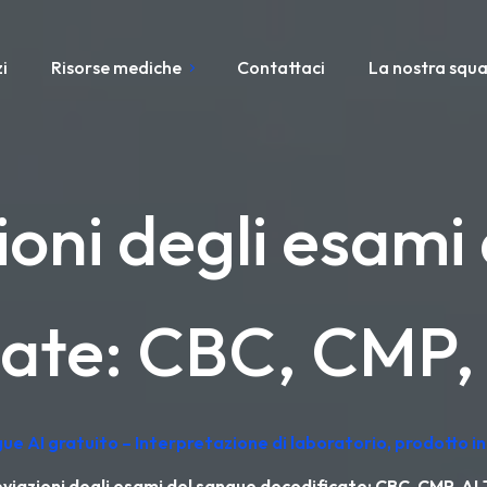
i
Risorse mediche
Contattaci
La nostra squ
oni degli esami
cate: CBC, CMP,
ngue AI gratuito – Interpretazione di laboratorio, prodotto 
viazioni degli esami del sangue decodificate: CBC, CMP, AL