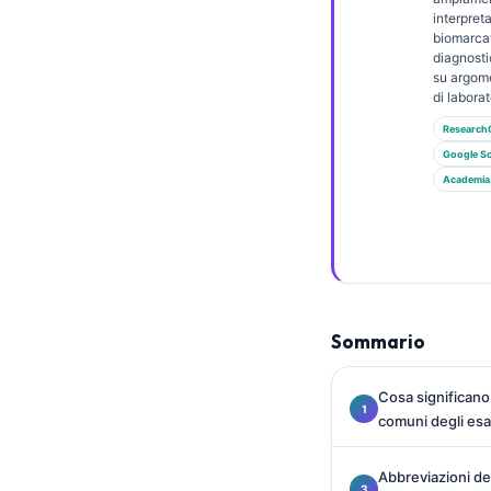
Gàidhlig
interpret
Euskara
biomarcat
diagnosti
Македонски јазик
su argome
di laborat
Latviešu valoda
Research
Galego
Google Sc
অসমীয়া
Academia
සිංහල
سنڌي
پښتو
Sommario
Slovenčina
Cosa significano
Hrvatski
comuni degli es
Suomi
Қазақ тілі
Abbreviazioni del