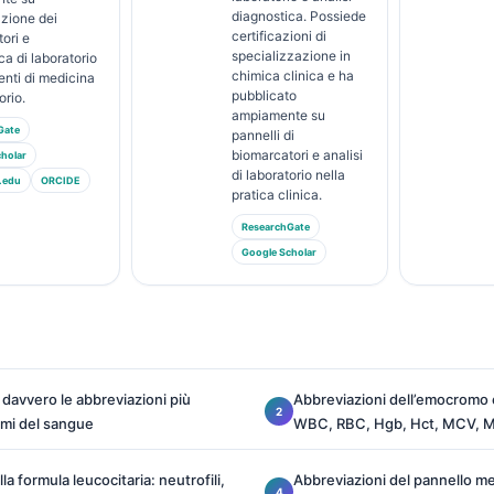
diagnostica. Possiede
azione dei
certificazioni di
ori e
specializzazione in
ca di laboratorio
chimica clinica e ha
nti di medicina
pubblicato
orio.
ampiamente su
Gate
pannelli di
biomarcatori e analisi
holar
di laboratorio nella
.edu
ORCIDE
pratica clinica.
ResearchGate
Google Scholar
 davvero le abbreviazioni più
Abbreviazioni dell’emocromo 
ami del sangue
WBC, RBC, Hgb, Hct, MCV,
la formula leucocitaria: neutrofili,
Abbreviazioni del pannello me