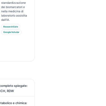
standardizzazione
dei biomarcatori e
nella medicina di
laboratorio assistita
dall’IA.
ResearchGate
Google Scholar
completo spiegate:
 MCH, RDW
tabolico e chimica: