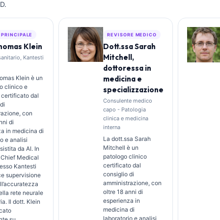
D.
 PRINCIPALE
REVISORE MEDICO
Thomas Klein
Dott.ssa Sarah
Mitchell,
sanitario, Kantesti
dottoressa in
Thomas Klein è un
medicina e
 clinico e
specializzazione
 certificato dal
Consulente medico
di
capo - Patologia
razione, con
clinica e medicina
nni di
interna
a in medicina di
La dott.ssa Sarah
o e analisi
Mitchell è un
sistita da AI. In
patologo clinico
i Chief Medical
certificato dal
resso Kantesti
consiglio di
sce supervisione
amministrazione, con
ull’accuratezza
oltre 18 anni di
lla rete neurale
esperienza in
ia. Il dott. Klein
medicina di
cato
laboratorio e analisi
te su