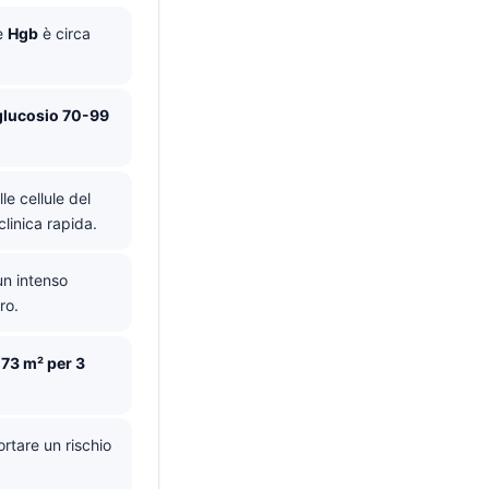
 e
Hgb
è circa
glucosio 70-99
le cellule del
clinica rapida.
n intenso
ro.
,73 m² per 3
tare un rischio