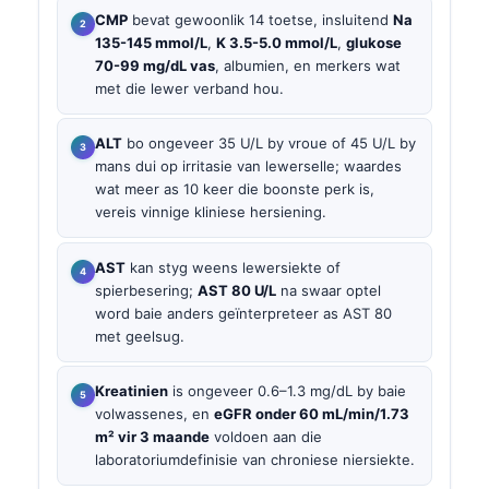
CMP
bevat gewoonlik 14 toetse, insluitend
Na
135-145 mmol/L
,
K 3.5-5.0 mmol/L
,
glukose
70-99 mg/dL vas
, albumien, en merkers wat
met die lewer verband hou.
ALT
bo ongeveer 35 U/L by vroue of 45 U/L by
mans dui op irritasie van lewerselle; waardes
wat meer as 10 keer die boonste perk is,
vereis vinnige kliniese hersiening.
AST
kan styg weens lewersiekte of
spierbesering;
AST 80 U/L
na swaar optel
word baie anders geïnterpreteer as AST 80
met geelsug.
Kreatinien
is ongeveer 0.6–1.3 mg/dL by baie
volwassenes, en
eGFR onder 60 mL/min/1.73
m² vir 3 maande
voldoen aan die
laboratoriumdefinisie van chroniese niersiekte.