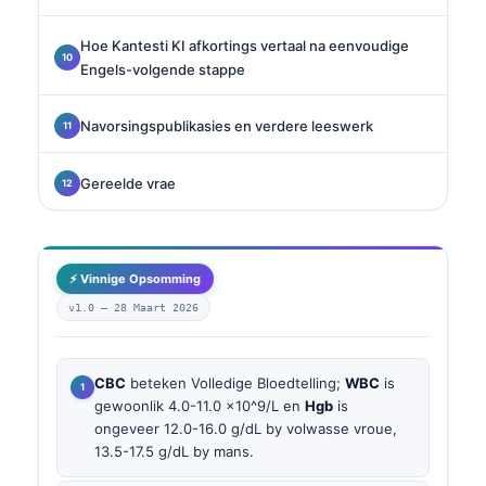
Hoe Kantesti KI afkortings vertaal na eenvoudige
Engels-volgende stappe
Navorsingspublikasies en verdere leeswerk
Gereelde vrae
⚡ Vinnige Opsomming
v1.0 —
28 Maart 2026
CBC
beteken Volledige Bloedtelling;
WBC
is
gewoonlik 4.0-11.0 x10^9/L en
Hgb
is
ongeveer 12.0-16.0 g/dL by volwasse vroue,
13.5-17.5 g/dL by mans.