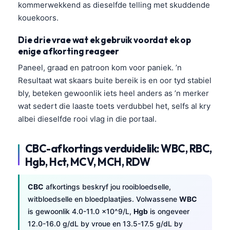
kommerwekkend as dieselfde telling met skuddende
kouekoors.
Die drie vrae wat ek gebruik voordat ek op
enige afkorting reageer
Paneel, graad en patroon kom voor paniek. ’n
Resultaat wat skaars buite bereik is en oor tyd stabiel
bly, beteken gewoonlik iets heel anders as ’n merker
wat sedert die laaste toets verdubbel het, selfs al kry
albei dieselfde rooi vlag in die portaal.
CBC-afkortings verduidelik: WBC, RBC,
Hgb, Hct, MCV, MCH, RDW
CBC
afkortings beskryf jou rooibloedselle,
witbloedselle en bloedplaatjies. Volwassene
WBC
is gewoonlik 4.0-11.0 x10^9/L,
Hgb
is ongeveer
12.0-16.0 g/dL by vroue en 13.5-17.5 g/dL by