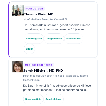
HOOFOUTEUR
Thomas Klein, MD
Hoof Mediese Beampte, Kantesti AI
Dr. Thomas Klein is ’n raad-gesertifiseerde kliniese
hematoloog en internis met meer as 15 jaar se
ondervinding in laboratoriumgeneeskunde en KI-
ondersteunde kliniese analise. As Hoof Mediese
NavorsingGate
Google Scholar
Academia.edu
Beampte by Kantesti AI verskaf hy kliniese toesig oor
die mediese akkuraatheid van die eie neurale
ORCID
netwerk. Dr. Klein het uitgebreid gepubliseer oor
biomerkeraanpassing en laboratoriumdiagnostiek oor
laboratoriumgeneeskunde-onderwerpe.
MEDIESE RESENSENT
Sarah Mitchell, MD, PhD
Hoof Mediese Adviseur - Kliniese Patologie & Interne
Geneeskunde
Dr. Sarah Mitchell is ’n raad-gesertifiseerde kliniese
patoloog met meer as 18 jaar se ondervinding in
laboratoriumgeneeskunde en diagnostiese analise.
Sy het spesialissertifisering in kliniese chemie en het
NavorsingGate
Google Scholar
uitgebreid gepubliseer oor biomerkerpanele en