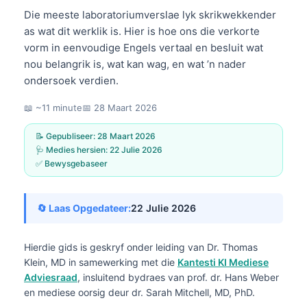
Die meeste laboratoriumverslae lyk skrikwekkender
as wat dit werklik is. Hier is hoe ons die verkorte
vorm in eenvoudige Engels vertaal en besluit wat
nou belangrik is, wat kan wag, en wat ’n nader
ondersoek verdien.
📖 ~11 minute
📅
28 Maart 2026
📝 Gepubliseer:
28 Maart 2026
🩺 Medies hersien:
22 Julie 2026
✅ Bewysgebaseer
🔄 Laas Opgedateer:
22 Julie 2026
Hierdie gids is geskryf onder leiding van
Dr. Thomas
Klein, MD
in samewerking met die
Kantesti KI Mediese
Adviesraad
, insluitend bydraes van prof. dr. Hans Weber
en mediese oorsig deur dr. Sarah Mitchell, MD, PhD.