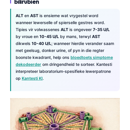
bilirubien
తెలుగు
ALT
en
AST
is ensieme wat vrygestel word
मराठी
wanneer lewerselle of spierselle gestres word.
اردو
Tipies vir volwassenes
ALT
is ongeveer
7-35 U/L
by vroue en
10-45 U/L
by mans, terwyl
AST
বাংলা
dikwels
10-40 U/L
; wanneer hierdie verander saam
Shqip
met geelsug, donker urine, of pyn in die regter
Magyar
boonste kwadrant, help ons
bloedtoets simptome
dekodeerder
om dringendheid te sorteer. Kantesti
Slovenščina
interpreteer laboratorium-spesifieke lewerpatrone
한국어
op
Kantesti KI
.
Polski
Lietuvių kalba
Русский
ქართული
Čeština