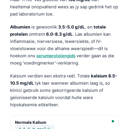
heeltemal onopvallend wees as jy sap gedrink het op
pad laboratorium toe.
Albumien
is gewoonlik
3.5-5.0 g/dL
, en
totale
proteïen
omtrent
6.0-8.3 g/dL
. Lae albumien kan
inflammasie, nierversiese, lewersiekte, of IV-
vloeistowwe voor die afname weerspieël—dít is
hoekom ons
serumproteïengids
verder gaan as die
moeg 'voedingmerker'-verklaring.
Kalsium verdien een ekstra reël. Totale
kalsium 8.5-
10.5 mg/dL
lyk laer wanneer albumien laag is, so
klinici gebruik soms gekorrigeerde kalsium of
geïoniseerde kalsium voordat hulle ware
hipokalsemie etiketteer.
Normale Kalium