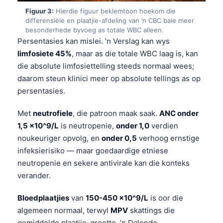
Figuur 3:
Hierdie figuur beklemtoon hoekom die
differensiële en plaatjie-afdeling van ’n CBC baie meer
besonderhede byvoeg as totale WBC alleen.
Persentasies kan mislei. ’n Verslag kan wys
limfosiete 45%
, maar as die totale WBC laag is, kan
die absolute limfosiettelling steeds normaal wees;
daarom steun klinici meer op absolute tellings as op
persentasies.
Met
neutrofiele
, die patroon maak saak.
ANC onder
1,5 x10^9/L
is neutropenie,
onder 1,0
verdien
noukeuriger opvolg, en
onder 0,5
verhoog ernstige
infeksierisiko — maar goedaardige etniese
neutropenie en sekere antivirale kan die konteks
verander.
Bloedplaatjies
van
150-450 x10^9/L
is oor die
algemeen normaal, terwyl
MPV
skattings die
gemiddelde plaatjie-grootte. ’n Dalende