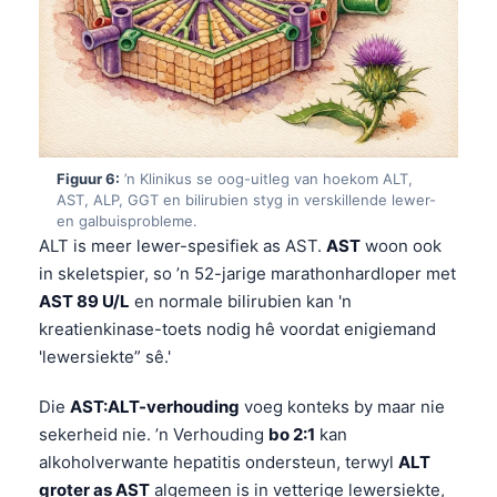
日本語
Eesti
Azərbaycan dili
Bosanski
Svenska
Figuur 6:
’n Klinikus se oog-uitleg van hoekom ALT,
Српски језик
AST, ALP, GGT en bilirubien styg in verskillende lewer-
en galbuisprobleme.
Íslenska
ALT is meer lewer-spesifiek as AST.
AST
woon ook
Հայերեն
in skeletspier, so ’n 52-jarige marathonhardloper met
AST 89 U/L
en normale bilirubien kan 'n
Bahasa Indonesia
kreatienkinase-toets nodig hê voordat enigiemand
हिन्दी
'lewersiekte” sê.'
Nederlands
Die
AST:ALT-verhouding
voeg konteks by maar nie
Dansk
sekerheid nie. ’n Verhouding
bo 2:1
kan
Български
alkoholverwante hepatitis ondersteun, terwyl
ALT
فارسی
groter as AST
algemeen is in vetterige lewersiekte,