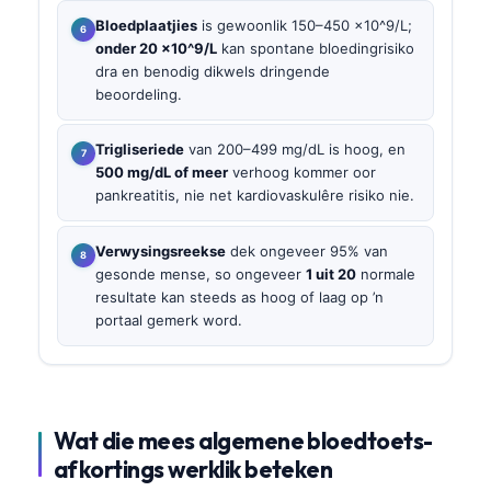
Bloedplaatjies
is gewoonlik 150–450 x10^9/L;
onder 20 x10^9/L
kan spontane bloedingrisiko
dra en benodig dikwels dringende
beoordeling.
Trigliseriede
van 200–499 mg/dL is hoog, en
500 mg/dL of meer
verhoog kommer oor
pankreatitis, nie net kardiovaskulêre risiko nie.
Verwysingsreekse
dek ongeveer 95% van
gesonde mense, so ongeveer
1 uit 20
normale
resultate kan steeds as hoog of laag op ’n
portaal gemerk word.
Wat die mees algemene bloedtoets-
afkortings werklik beteken