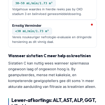
30-59 mL/min/1.73 m²
O‘zbekcha
Volgehoue waardes in hierdie reeks pas by CKD
Українська
stadium 3 en beïnvloed geneesmiddeldosering.
አማርኛ
Ernstig Verminder
Kiswahili
<30 mL/min/1.73 m²
ភាសាខ្មែរ
Vereis noukeuriger nefrologie-evaluasie en dringende
hersiening as dit vinnig daal.
ဗမာစာ
ไทย
Wanneer sistatien C meer help as kreatinien
Tagalog
Sistatien C kan nuttig wees wanneer spiermassa
Tiếng Việt
ongewoon laag of ongewoon hoog is. By
Bahasa Melayu
geamputeerdes, mense met kakeksie, en
kompeterende gewigoptellers gee dit soms ’n meer
മലയാളം
akkurate aanduiding van filtrasie as kreatinien alleen.
ಕನ್ನಡ
ગુજરાતી
Lewer-afkortings: ALT, AST, ALP, GGT,
தமிழ்