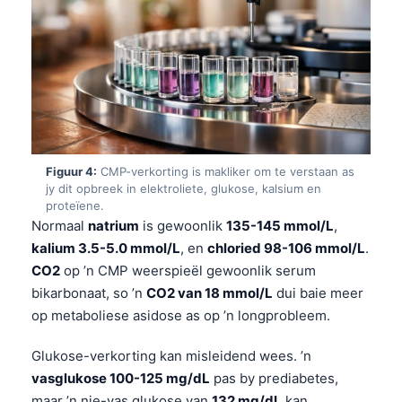
Figuur 4:
CMP-verkorting is makliker om te verstaan as
jy dit opbreek in elektroliete, glukose, kalsium en
proteïene.
Normaal
natrium
is gewoonlik
135-145 mmol/L
,
kalium 3.5-5.0 mmol/L
, en
chloried 98-106 mmol/L
.
CO2
op ’n CMP weerspieël gewoonlik serum
bikarbonaat, so ’n
CO2 van 18 mmol/L
dui baie meer
op metaboliese asidose as op ’n longprobleem.
Glukose-verkorting kan misleidend wees. ’n
vasglukose 100-125 mg/dL
pas by prediabetes,
maar ’n nie-vas glukose van
132 mg/dL
kan