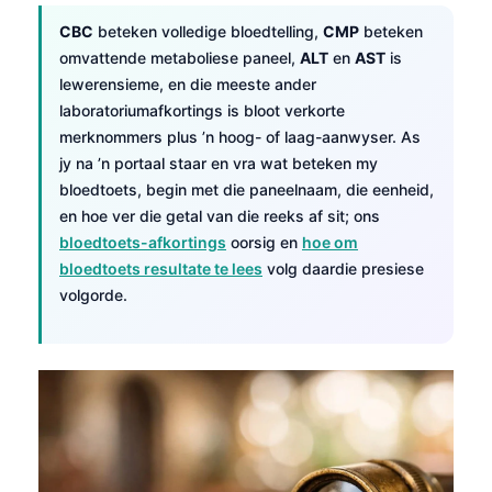
CBC
beteken volledige bloedtelling,
CMP
beteken
omvattende metaboliese paneel,
ALT
en
AST
is
lewerensieme, en die meeste ander
laboratoriumafkortings is bloot verkorte
merknommers plus ’n hoog- of laag-aanwyser. As
jy na ’n portaal staar en vra wat beteken my
bloedtoets, begin met die paneelnaam, die eenheid,
en hoe ver die getal van die reeks af sit; ons
bloedtoets-afkortings
oorsig en
hoe om
bloedtoets resultate te lees
volg daardie presiese
volgorde.