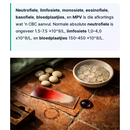
Neutrofiele
,
limfosiete
,
monosiete
,
eosinofiele
,
basofiele
,
bloedplaatjies
, en
MPV
is die afkortings
wat ’n CBC aanvul. Normale absolute
neutrofiele
is
ongeveer 1.5-7.5 x10^9/L,
limfosiete
1,0–4,0
x10^9/L, en
bloedplaatjies
150–450 x10^9/L.