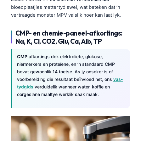
bloedplaatjies mettertyd swel, wat beteken dat ’n
vertraagde monster MPV valslik hoër kan laat lyk.
CMP- en chemie-paneel-afkortings:
Na, K, Cl, CO2, Glu, Ca, Alb, TP
CMP
afkortings dek elektroliete, glukose,
niermerkers en proteïene, en ’n standaard CMP
bevat gewoonlik 14 toetse. As jy onseker is of
voorbereiding die resultaat beïnvloed het, ons
vas-
tydgids
verduidelik wanneer water, koffie en
oorgeslane maaltye werklik saak maak.