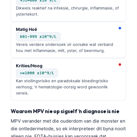
451–600 x10^9/L
Dikwels reaktief na infeksie, chirurgie, inflammasie, of
ystertekort.
Matig Hoë
601-999 x10^9/L
Vereis verdere ondersoek vir oorsake wat verband
hou met inflammasie, milt, yster, of beenmurg.
Krities/Hoog
>=1000 x10^9/L
Kan stollingsrisiko en paradoksale bloedingrisiko
verhoog; ’n hematologie-oorsig word gewoonlik
vereis.
Waarom MPV nie op sigself ’n diagnose is nie
MPV verander met die ouderdom van die monster en
die ontledermetode, so ek interpreteer dit byna nooit
alleen nie. EDTA-buisies kan veroorsaak dat