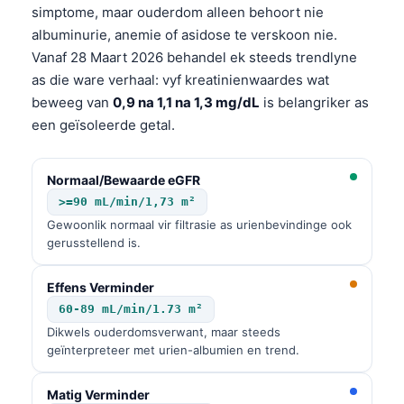
Euskara
simptome, maar ouderdom alleen behoort nie
Македонски јазик
albuminurie, anemie of asidose te verskoon nie.
Vanaf 28 Maart 2026 behandel ek steeds trendlyne
Latviešu valoda
as die ware verhaal: vyf kreatinienwaardes wat
Galego
beweeg van
0,9 na 1,1 na 1,3 mg/dL
is belangriker as
অসমীয়া
een geïsoleerde getal.
සිංහල
سنڌي
Normaal/Bewaarde eGFR
>=90 mL/min/1,73 m²
پښتو
Gewoonlik normaal vir filtrasie as urienbevindinge ook
gerusstellend is.
Slovenčina
Effens Verminder
Hrvatski
60-89 mL/min/1.73 m²
Suomi
Dikwels ouderdomsverwant, maar steeds
geïnterpreteer met urien-albumien en trend.
Қазақ тілі
Català
Matig Verminder