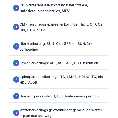
CBC-differensiaal-afkortings: neutrofiele,
limfosiete, bloedplaatjies, MPV
CMP- en chemie-paneel-afkortings: Na, K, Cl, CO2,
Glu, Ca, Alb, TP
Nier-verkorting: BUN, Cr, eGFR, en BUN/Cr-
verhouding
Lewer-afkortings: ALT, AST, ALP, GGT, bilirubien
Lipiedpaneel-afkortings: TC, LDL-C, HDL-C, TG, nie-
HDL, ApoB
Hoekom jou verslag H, L, of buite omvang aandui
Watter afkortings gewoonlik dringend is, en watter
’n paar dae kan wag