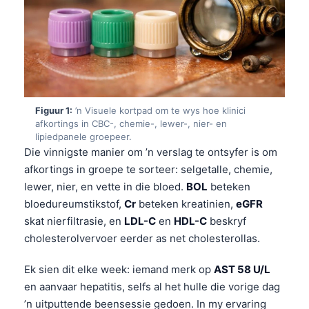
Figuur 1:
’n Visuele kortpad om te wys hoe klinici
afkortings in CBC-, chemie-, lewer-, nier- en
lipiedpanele groepeer.
Die vinnigste manier om ’n verslag te ontsyfer is om
afkortings in groepe te sorteer: selgetalle, chemie,
lewer, nier, en vette in die bloed.
BOL
beteken
bloedureumstikstof,
Cr
beteken kreatinien,
eGFR
skat nierfiltrasie, en
LDL-C
en
HDL-C
beskryf
cholesterolvervoer eerder as net cholesterollas.
Ek sien dit elke week: iemand merk op
AST 58 U/L
en aanvaar hepatitis, selfs al het hulle die vorige dag
’n uitputtende beensessie gedoen. In my ervaring