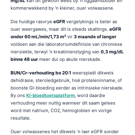
mg/dL
kan dit gewoon wees by ’n liggaamsbouer en
Frysk
kommerwekkend by ’n kleiner, ouer volwassene.
Esperanto
Die huidige rasvrye
eGFR
vergelykings is beter as
Беларуская мова
ouer weergawes, maar dit is steeds skattings.
eGFR
Татар теле
onder 60 mL/min/1,73 m²
vir
3 maande of langer
voldoen aan die laboratoriumdefinisie van chroniese
Кыргызча
niersiekte, terwyl ’n kreatinienstyging van
0,3 mg/dL
ئۇيغۇرچە
binne 48 uur
meer dui op akute nierskade.
Cebuano
BUN/Cr-verhouding bo 20:1
weerspieël dikwels
Basa Jawa
dehidrasie, steroïedgebruik, hoë proteïeninname, of
ພາສາລາວ
boonste GI-bloeding eerder as intrinsieke nierskade.
By ons
KI-bloedtoetsplatform
, word daardie
Монгол
verhouding meer nuttig wanneer dit saam gelees
العربية المغربية
word met natrium, CO2, hemoglobien en vorige
Occitan
resultate.
Gàidhlig
Ouer volwassenes het dikwels ’n laer eGFR sonder