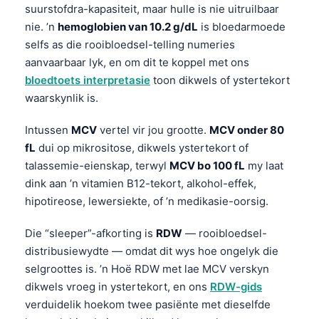
suurstofdra-kapasiteit, maar hulle is nie uitruilbaar
nie. ’n
hemoglobien van 10.2 g/dL
is bloedarmoede
selfs as die rooibloedsel-telling numeries
aanvaarbaar lyk, en om dit te koppel met ons
bloedtoets interpretasie
toon dikwels of ystertekort
waarskynlik is.
Intussen
MCV
vertel vir jou grootte.
MCV onder 80
fL
dui op mikrositose, dikwels ystertekort of
talassemie-eienskap, terwyl
MCV bo 100 fL
my laat
dink aan ’n vitamien B12-tekort, alkohol-effek,
hipotireose, lewersiekte, of ’n medikasie-oorsig.
Die “sleeper”-afkorting is
RDW
— rooibloedsel-
distribusiewydte — omdat dit wys hoe ongelyk die
selgroottes is. ’n Hoë RDW met lae MCV verskyn
dikwels vroeg in ystertekort, en ons
RDW-gids
verduidelik hoekom twee pasiënte met dieselfde