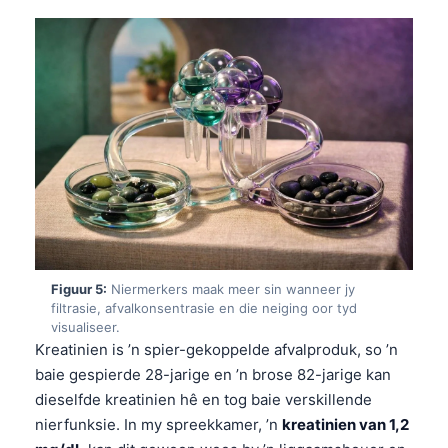
Figuur 5:
Niermerkers maak meer sin wanneer jy
filtrasie, afvalkonsentrasie en die neiging oor tyd
visualiseer.
Kreatinien is ’n spier-gekoppelde afvalproduk, so ’n
baie gespierde 28-jarige en ’n brose 82-jarige kan
dieselfde kreatinien hê en tog baie verskillende
Norsk bokmål
nierfunksie. In my spreekkamer, ’n
kreatinien van 1,2
Ślōnskŏ gŏdka