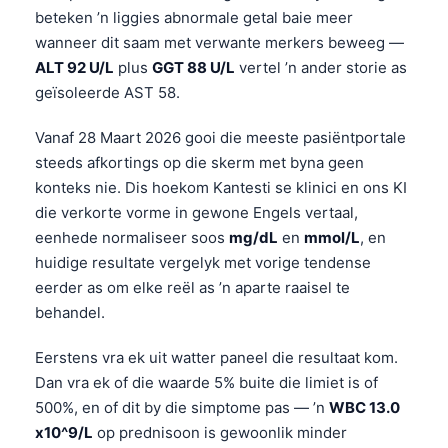
beteken ’n liggies abnormale getal baie meer
wanneer dit saam met verwante merkers beweeg —
ALT 92 U/L
plus
GGT 88 U/L
vertel ’n ander storie as
geïsoleerde AST 58.
Vanaf 28 Maart 2026 gooi die meeste pasiëntportale
steeds afkortings op die skerm met byna geen
konteks nie. Dis hoekom Kantesti se klinici en ons KI
die verkorte vorme in gewone Engels vertaal,
eenhede normaliseer soos
mg/dL
en
mmol/L
, en
huidige resultate vergelyk met vorige tendense
eerder as om elke reël as ’n aparte raaisel te
behandel.
Eerstens vra ek uit watter paneel die resultaat kom.
Dan vra ek of die waarde 5% buite die limiet is of
500%, en of dit by die simptome pas — ’n
WBC 13.0
x10^9/L
op prednisoon is gewoonlik minder