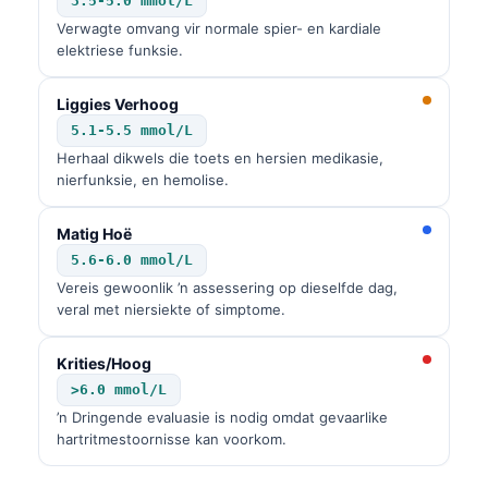
3.5-5.0 mmol/L
Verwagte omvang vir normale spier- en kardiale
elektriese funksie.
Liggies Verhoog
5.1-5.5 mmol/L
Herhaal dikwels die toets en hersien medikasie,
nierfunksie, en hemolise.
Matig Hoë
5.6-6.0 mmol/L
Vereis gewoonlik ’n assessering op dieselfde dag,
veral met niersiekte of simptome.
Krities/Hoog
>6.0 mmol/L
’n Dringende evaluasie is nodig omdat gevaarlike
hartritmestoornisse kan voorkom.