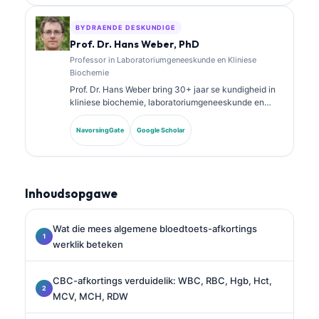
laboratoriumanalise in kliniese praktyk.
BYDRAENDE DESKUNDIGE
Prof. Dr. Hans Weber, PhD
Professor in Laboratoriumgeneeskunde en Kliniese
Biochemie
Prof. Dr. Hans Weber bring 30+ jaar se kundigheid in
kliniese biochemie, laboratoriumgeneeskunde en
biomarker-navorsing. Voormalige President van die
Duitse Vereniging vir Kliniese Chemie, spesialiseer hy
NavorsingGate
Google Scholar
in diagnostiese paneelanalise, biomarker-
standaardisering en KI-ondersteunde
laboratoriumgeneeskunde.
Inhoudsopgawe
Wat die mees algemene bloedtoets-afkortings
werklik beteken
CBC-afkortings verduidelik: WBC, RBC, Hgb, Hct,
MCV, MCH, RDW