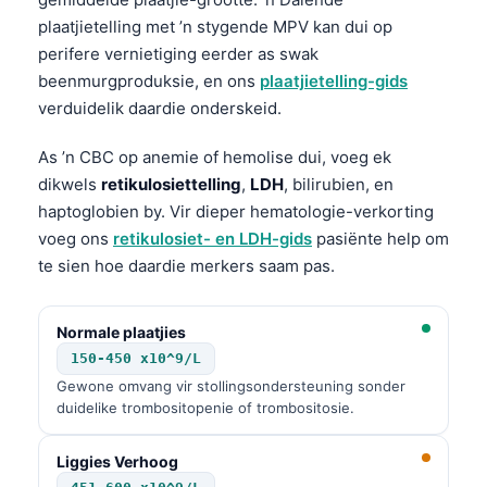
plaatjietelling met ’n stygende MPV kan dui op
perifere vernietiging eerder as swak
beenmurgproduksie, en ons
plaatjietelling-gids
verduidelik daardie onderskeid.
As ’n CBC op anemie of hemolise dui, voeg ek
dikwels
retikulosiettelling
,
LDH
, bilirubien, en
haptoglobien by. Vir dieper hematologie-verkorting
voeg ons
retikulosiet- en LDH-gids
pasiënte help om
te sien hoe daardie merkers saam pas.
Normale plaatjies
150-450 x10^9/L
Gewone omvang vir stollingsondersteuning sonder
duidelike trombositopenie of trombositosie.
Liggies Verhoog