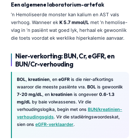
Een algemene laboratorium-artefak
’n Hemoliseerde monster kan kalium en AST vals
verhoog. Wanneer ek
K 5.7 mmol/L
met ’n hemolise-
vlag in ’n pasiënt wat goed lyk, herhaal ek gewoonlik
die toets voordat ek werklike hiperkalemie aanvaar.
Nier-verkorting: BUN, Cr, eGFR, en
BUN/Cr-verhouding
BOL
,
kreatinien
, en
eGFR
is die nier-afkortings
waaroor die meeste pasiënte vra.
BOL
is gewoonlik
7-20 mg/dL
, en
kreatinien
is ongeveer
0.6-1.3
mg/dL
by baie volwassenes. Vir die
verhoudingslogika, begin met ons
BUN/kreatinien-
verhoudingsgids
. Vir die stadiëringswoordeskat,
sien ons
eGFR-verklaarder
.