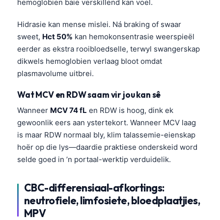
hemoglobien baie verskillend kan voel.
Hidrasie kan mense mislei. Ná braking of swaar
sweet,
Hct 50%
kan hemokonsentrasie weerspieël
eerder as ekstra rooibloedselle, terwyl swangerskap
dikwels hemoglobien verlaag bloot omdat
plasmavolume uitbrei.
Wat MCV en RDW saam vir jou kan sê
Wanneer
MCV 74 fL
en RDW is hoog, dink ek
gewoonlik eers aan ystertekort. Wanneer MCV laag
is maar RDW normaal bly, klim talassemie-eienskap
hoër op die lys—daardie praktiese onderskeid word
selde goed in ’n portaal-werktip verduidelik.
CBC-differensiaal-afkortings:
neutrofiele, limfosiete, bloedplaatjies,
MPV