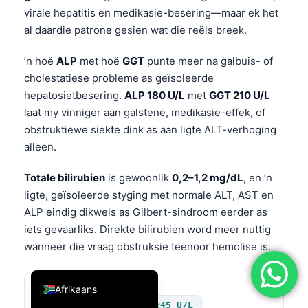
virale hepatitis en medikasie-besering—maar ek het
简体中文
al daardie patrone gesien wat die reëls breek.
Română
’n hoë
ALP
met hoë
GGT
punte meer na galbuis- of
Türkçe
cholestatiese probleme as geïsoleerde
Ελληνικά
hepatosietbesering.
ALP 180 U/L
met
GGT 210 U/L
Português
laat my vinniger aan galstene, medikasie-effek, of
obstruktiewe siekte dink as aan ligte ALT-verhoging
Español
alleen.
Italiano
עִבְרִית
Totale bilirubien
is gewoonlik
0,2–1,2 mg/dL
, en ’n
ligte, geïsoleerde styging met normale ALT, AST en
Français
ALP eindig dikwels as Gilbert-sindroom eerder as
العربية
iets gevaarliks. Direkte bilirubien word meer nuttig
Deutsch
wanneer die vraag obstruksie teenoor hemolise is.
English
Normale ALT
Afrikaans
Vroue <35 U/L; mans <45 U/L