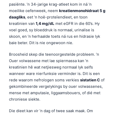
日本語
pasiënte. ’n 34-jarige krag-atleet kom in ná ’n
moeilike oefenweek, neem
kreatienmonohidraat 5 g
Eesti
daagliks
, eet ’n hoë-proteïendieet, en toon
Azərbaycan dili
kreatinien van
1,4 mg/dL
met eGFR in die 60’s. Hy
Bosanski
voel goed, sy bloeddruk is normaal, urinalise is
skoon, en ’n herhaalde toets ná rus en hidrasie lyk
Svenska
baie beter. Dit is nie ongewoon nie.
Српски језик
Íslenska
Broosheid skep die teenoorgestelde probleem. ’n
Ouer volwassene met lae spiermassa kan ’n
Հայերեն
kreatinien hê wat netjiesweg normaal lyk selfs
Bahasa Indonesia
wanneer ware nierfunksie verminder is. Dit is een
हिन्दी
rede waarom nefrologen soms verkies
sistatien C
of
gekombineerde vergelykings by ouer volwassenes,
Nederlands
mense met amputasie, liggaamsbouers, of dié met
Dansk
chroniese siekte.
Български
Die dieet kan vir ’n dag of twee saak maak. Om
فارسی