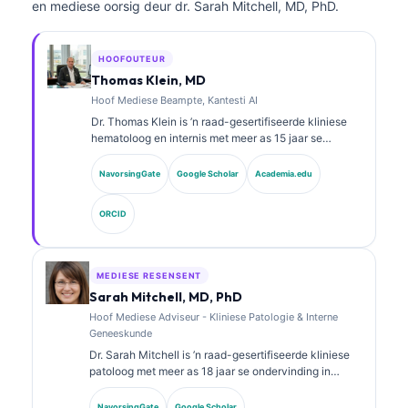
en mediese oorsig deur dr. Sarah Mitchell, MD, PhD.
HOOFOUTEUR
Thomas Klein, MD
Hoof Mediese Beampte, Kantesti AI
Dr. Thomas Klein is ’n raad-gesertifiseerde kliniese
hematoloog en internis met meer as 15 jaar se
ondervinding in laboratoriumgeneeskunde en KI-
ondersteunde kliniese analise. As Hoof Mediese
NavorsingGate
Google Scholar
Academia.edu
Beampte by Kantesti AI verskaf hy kliniese toesig oor
die mediese akkuraatheid van die eie neurale
ORCID
netwerk. Dr. Klein het uitgebreid gepubliseer oor
biomerkeraanpassing en laboratoriumdiagnostiek oor
laboratoriumgeneeskunde-onderwerpe.
MEDIESE RESENSENT
Sarah Mitchell, MD, PhD
Hoof Mediese Adviseur - Kliniese Patologie & Interne
Geneeskunde
Dr. Sarah Mitchell is ’n raad-gesertifiseerde kliniese
patoloog met meer as 18 jaar se ondervinding in
laboratoriumgeneeskunde en diagnostiese analise.
Sy het spesialissertifisering in kliniese chemie en het
NavorsingGate
Google Scholar