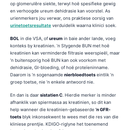
Euskara
op glomerulêre siekte, terwyl hoë spesifieke gewig
Македонски јазик
en verhoogde ureum dehidrasie kan voorstel. As
urienmerkers jou verwar, ons praktiese oorsig van
Latviešu valoda
urinetoetsresultate
verduidelik waarna klinici soek.
Galego
BOL
in die VSA, of
ureum
in baie ander lande, voeg
অসমীয়া
konteks by kreatinien. ’n Stygende BUN met hoë
සිංහල
kreatinien kan verminderde filtrasie weerspieël, maar
سنڌي
’n buitensporig hoë BUN kan ook voorkom met
dehidrasie, GI-bloeding, of hoë proteïeninname.
پښتو
Daarom is ’n sogenaamde
nierbloedtoets
eintlik ’n
groep toetse, nie ’n enkele antwoord nie.
Slovenčina
En dan is daar
sistatien C
. Hierdie merker is minder
Hrvatski
afhanklik van spiermassa as kreatinien, so dit kan
Suomi
help wanneer die kreatinien-gebaseerde
’n GFR-
Қазақ тілі
toets
blyk inkonsekwent te wees met die res van die
kliniese prentjie. KDIGO-riglyne het toenemend
Català