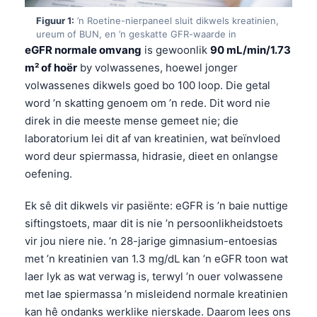
Figuur 1:
’n Roetine-nierpaneel sluit dikwels kreatinien,
ureum of BUN, en ’n geskatte GFR-waarde in
eGFR normale omvang
is gewoonlik
90 mL/min/1.73
m² of hoër
by volwassenes, hoewel jonger
volwassenes dikwels goed bo 100 loop. Die getal
word ’n skatting genoem om ’n rede. Dit word nie
direk in die meeste mense gemeet nie; die
laboratorium lei dit af van kreatinien, wat beïnvloed
word deur spiermassa, hidrasie, dieet en onlangse
oefening.
Ek sê dit dikwels vir pasiënte: eGFR is ’n baie nuttige
siftingstoets, maar dit is nie ’n persoonlikheidstoets
vir jou niere nie. ’n 28-jarige gimnasium-entoesias
met ’n kreatinien van 1.3 mg/dL kan ’n eGFR toon wat
laer lyk as wat verwag is, terwyl ’n ouer volwassene
met lae spiermassa ’n misleidend normale kreatinien
kan hê ondanks werklike nierskade. Daarom lees ons