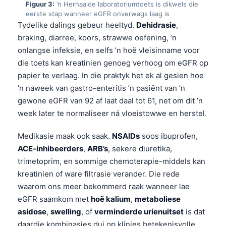
Figuur 3:
’n Herhaalde laboratoriumtoets is dikwels die
eerste stap wanneer eGFR onverwags laag is
Tydelike dalings gebeur heeltyd.
Dehidrasie
,
braking, diarree, koors, strawwe oefening, ’n
onlangse infeksie, en selfs ’n hoë vleisinname voor
die toets kan kreatinien genoeg verhoog om eGFR op
papier te verlaag. In die praktyk het ek al gesien hoe
’n naweek van gastro-enteritis ’n pasiënt van ’n
gewone eGFR van 92 af laat daal tot 61, net om dit ’n
week later te normaliseer ná vloeistowwe en herstel.
Medikasie maak ook saak.
NSAIDs
soos ibuprofen,
ACE-inhibeerders
,
ARB’s
, sekere diuretika,
trimetoprim, en sommige chemoterapie-middels kan
kreatinien of ware filtrasie verander. Die rede
waarom ons meer bekommerd raak wanneer lae
eGFR saamkom met
hoë kalium
,
metaboliese
asidose
,
swelling
, of
verminderde urienuitset
is dat
daardie kombinasies dui op klinies betekenisvolle