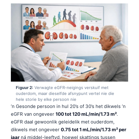
Figuur 2:
Verwagte eGFR-neigings verskuif met
ouderdom, maar dieselfde afsnypunt vertel nie die
hele storie by elke persoon nie
’n Gesonde persoon in hul 20’s of 30’s het dikwels ’n
eGFR van ongeveer
100 tot 120 mL/min/1.73 m²
.
eGFR daal gewoonlik geleidelik met ouderdom,
dikwels met ongeveer
0.75 tot 1 mL/min/1.73 m² per
jaar
ná middel-leeftyd, hoewel skattings tussen