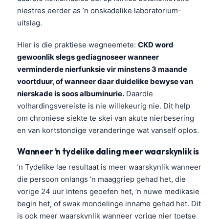
niestres eerder as ’n onskadelike laboratorium-
uitslag.
Hier is die praktiese wegneemete:
CKD word
gewoonlik slegs gediagnoseer wanneer
verminderde nierfunksie vir minstens 3 maande
voortduur, of wanneer daar duidelike bewyse van
nierskade is soos albuminurie.
Daardie
volhardingsvereiste is nie willekeurig nie. Dit help
om chroniese siekte te skei van akute nierbesering
en van kortstondige veranderinge wat vanself oplos.
Wanneer ’n tydelike daling meer waarskynlik is
’n Tydelike lae resultaat is meer waarskynlik wanneer
die persoon onlangs ’n maaggriep gehad het, die
vorige 24 uur intens geoefen het, ’n nuwe medikasie
begin het, of swak mondelinge inname gehad het. Dit
is ook meer waarskynlik wanneer vorige nier toetse