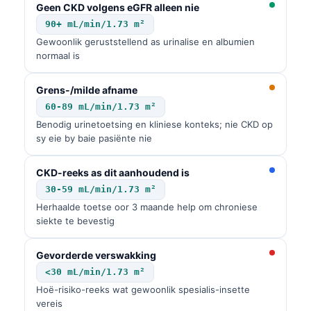
Geen CKD volgens eGFR alleen nie
90+ mL/min/1.73 m²
Gewoonlik geruststellend as urinalise en albumien
normaal is
Grens-/milde afname
60-89 mL/min/1.73 m²
Benodig urinetoetsing en kliniese konteks; nie CKD op
sy eie by baie pasiënte nie
CKD-reeks as dit aanhoudend is
30-59 mL/min/1.73 m²
Herhaalde toetse oor 3 maande help om chroniese
siekte te bevestig
Gevorderde verswakking
<30 mL/min/1.73 m²
Hoë-risiko-reeks wat gewoonlik spesialis-insette
vereis