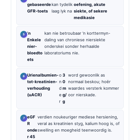
gebaseerde
kan tydelik
oefening, akute
GFR-toets
laag lyk na
siekte, of sekere
medikasie
’n
kan nie betroubaar ’n korttermyn-
Enkele
daling van chroniese niersiekte
nier-
onderskei sonder herhaalde
bloedto
laboratoriums nie.
ets
Urienalbumien-
o
3
word gewoonlik as
tot-kreatinien-
n
0
normaal beskou; hoër
verhouding
d
m
waardes versterk kommer
(uACR)
e
g/
oor nierskade.
r
g
eGF
verdien noukeuriger mediese hersiening,
R
veral as kreatinien styg, kalium hoog is, of
onde
swelling en moegheid teenwoordig is.
r 45