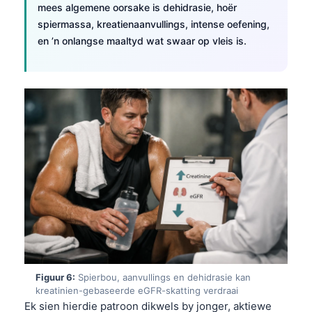
mees algemene oorsake is dehidrasie, hoër
తెలుగు
spiermassa, kreatienaanvullings, intense oefening,
en ’n onlangse maaltyd wat swaar op vleis is.
मराठी
اردو
বাংলা
Shqip
Magyar
Slovenščina
한국어
Polski
Lietuvių kalba
Русский
ქართული
Figuur 6:
Spierbou, aanvullings en dehidrasie kan
kreatinien-gebaseerde eGFR-skatting verdraai
Čeština
Ek sien hierdie patroon dikwels by jonger, aktiewe