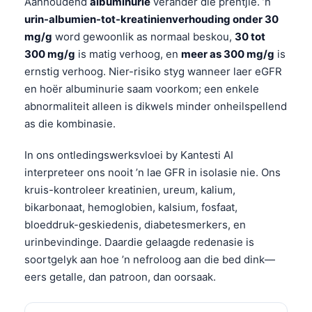
Aanhoudend
albuminurie
verander die prentjie. ’n
urin-albumien-tot-kreatinienverhouding onder 30
mg/g
word gewoonlik as normaal beskou,
30 tot
300 mg/g
is matig verhoog, en
meer as 300 mg/g
is
ernstig verhoog. Nier-risiko styg wanneer laer eGFR
en hoër albuminurie saam voorkom; een enkele
abnormaliteit alleen is dikwels minder onheilspellend
as die kombinasie.
In ons ontledingswerksvloei by Kantesti AI
interpreteer ons nooit ’n lae GFR in isolasie nie. Ons
kruis-kontroleer kreatinien, ureum, kalium,
bikarbonaat, hemoglobien, kalsium, fosfaat,
bloeddruk-geskiedenis, diabetesmerkers, en
urinbevindinge. Daardie gelaagde redenasie is
soortgelyk aan hoe ’n nefroloog aan die bed dink—
eers getalle, dan patroon, dan oorsaak.