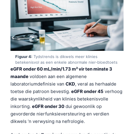
Figuur 4:
Tydstrends is dikwels meer klinies
betekenisvol as een enkele abnormale nier-bloedtoets
eGFR onder 60 mL/min/1.73 m² vir ten minste 3
maande
voldoen aan een algemene
laboratoriumdefinisie van
CKD
, veral as herhaalde
toetse die patroon bevestig.
eGFR onder 45
verhoog
die waarskynlikheid van klinies betekenisvolle
inkorting.
eGFR onder 30
dui gewoonlik op
gevorderde nierfunksieversteuring en verdien
dikwels ’n verwysing na nefrologie.