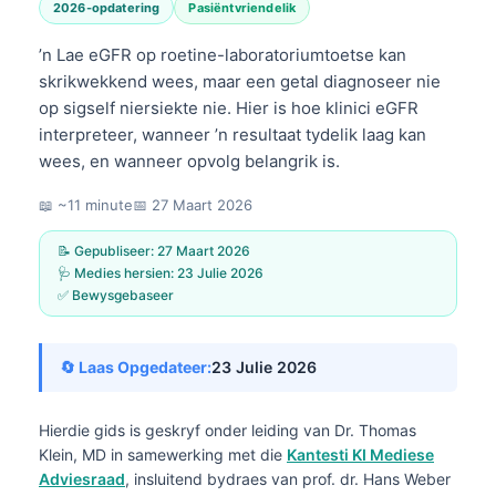
2026-opdatering
Pasiëntvriendelik
’n Lae eGFR op roetine-laboratoriumtoetse kan
skrikwekkend wees, maar een getal diagnoseer nie
op sigself niersiekte nie. Hier is hoe klinici eGFR
interpreteer, wanneer ’n resultaat tydelik laag kan
wees, en wanneer opvolg belangrik is.
📖 ~11 minute
📅
27 Maart 2026
📝 Gepubliseer:
27 Maart 2026
🩺 Medies hersien:
23 Julie 2026
✅ Bewysgebaseer
🔄 Laas Opgedateer:
23 Julie 2026
Hierdie gids is geskryf onder leiding van
Dr. Thomas
Klein, MD
in samewerking met die
Kantesti KI Mediese
Adviesraad
, insluitend bydraes van prof. dr. Hans Weber