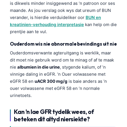
is dikwels minder insiggewend as ’n patroon oor ses
maande. As jou verslag ook wys dat ureum of BUN
verander, is hierdie verduideliker oor
BUN en
kreatinien-verhouding interpretasie
kan help om die
prentjie aan te vul.
Ouderdom wis nie abnormale bevindings uit nie
Ouderdomsverwante agteruitgang is werklik, maar
dit moet nie gebruik word om te minag of af te maak
nie
albumien in die urine
, stygende kalium, of ’n
vinnige daling in eGFR. ’n Ouer volwassene met
eGFR 58 en
uACR 300 mg/g
is baie anders as ’n
ouer volwassene met eGFR 58 en ’n normale
urinetoets.
Kan ’n lae GFR tydelik wees, of
beteken dit altyd niersiekte?