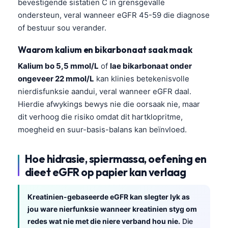
bevestigende sistatien C in grensgevalle
O‘zbekcha
ondersteun, veral wanneer eGFR 45-59 die diagnose
Українська
of bestuur sou verander.
አማርኛ
Waarom kalium en bikarbonaat saak maak
Kiswahili
Kalium bo 5,5 mmol/L
of
lae bikarbonaat onder
ភាសាខ្មែរ
ongeveer 22 mmol/L
kan klinies betekenisvolle
nierdisfunksie aandui, veral wanneer eGFR daal.
ဗမာစာ
Hierdie afwykings bewys nie die oorsaak nie, maar
ไทย
dit verhoog die risiko omdat dit hartklopritme,
Tagalog
moegheid en suur-basis-balans kan beïnvloed.
Tiếng Việt
Hoe hidrasie, spiermassa, oefening en
Bahasa Melayu
dieet eGFR op papier kan verlaag
മലയാളം
ಕನ್ನಡ
Kreatinien-gebaseerde eGFR kan slegter lyk as
jou ware nierfunksie wanneer kreatinien styg om
ગુજરાતી
redes wat nie met die niere verband hou nie.
Die
தமிழ்