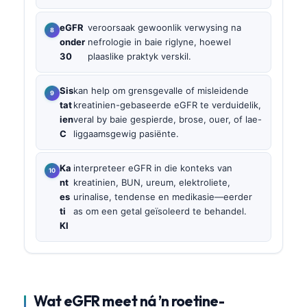
eGFR
veroorsaak gewoonlik verwysing na
onder
nefrologie in baie riglyne, hoewel
30
plaaslike praktyk verskil.
Sis
kan help om grensgevalle of misleidende
tat
kreatinien-gebaseerde eGFR te verduidelik,
ien
veral by baie gespierde, brose, ouer, of lae-
C
liggaamsgewig pasiënte.
Ka
interpreteer eGFR in die konteks van
nt
kreatinien, BUN, ureum, elektroliete,
es
urinalise, tendense en medikasie—eerder
ti
as om een getal geïsoleerd te behandel.
KI
Wat eGFR meet ná ’n roetine-