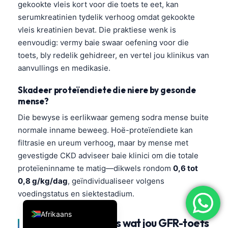
gekookte vleis kort voor die toets te eet, kan
简体中文
serumkreatinien tydelik verhoog omdat gekookte
Română
vleis kreatinien bevat. Die praktiese wenk is
eenvoudig: vermy baie swaar oefening voor die
Türkçe
toets, bly redelik gehidreer, en vertel jou klinikus van
Ελληνικά
aanvullings en medikasie.
Português
Skadeer proteïendiete die niere by gesonde
Español
mense?
Italiano
Die bewyse is eerlikwaar gemeng sodra mense buite
normale inname beweeg. Hoë-proteïendiete kan
עִבְרִית
filtrasie en ureum verhoog, maar by mense met
Français
gevestigde CKD adviseer baie klinici om die totale
العربية
proteïeninname te matig—dikwels rondom
0,6 tot
Deutsch
0,8 g/kg/dag
, geïndividualiseer volgens
voedingstatus en siektestadium.
English
Afrikaans
Medisyne en siektes wat jou GFR-toets