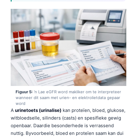
Frysk
Esperanto
Беларуская мова
Татар теле
Кыргызча
ئۇيغۇرچە
Cebuano
Basa Jawa
ພາສາລາວ
Figuur 5:
’n Lae eGFR word makliker om te interpreteer
Монгол
wanneer dit saam met urien- en elektrolietdata gepaar
word
العربية المغربية
A
urinetoets (urinalise)
kan proteïen, bloed, glukose,
Occitan
witbloedselle, silinders (casts) en spesifieke gewig
openbaar. Daardie besonderhede is verrassend
Gàidhlig
nuttig. Byvoorbeeld, bloed en proteïen saam kan dui