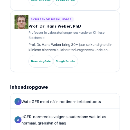
uitgebreid gepubliseer oor biomerkerpanele en
laboratoriumanalise in kliniese praktyk.
BYDRAENDE DESKUNDIGE
Prof. Dr. Hans Weber, PhD
Professor in Laboratoriumgeneeskunde en Kliniese
Biochemie
Prof. Dr. Hans Weber bring 30+ jaar se kundigheid in
kliniese biochemie, laboratoriumgeneeskunde en
biomarker-navorsing. Voormalige President van die
Duitse Vereniging vir Kliniese Chemie, spesialiseer hy
NavorsingGate
Google Scholar
in diagnostiese paneelanalise, biomarker-
standaardisering en KI-ondersteunde
laboratoriumgeneeskunde.
Inhoudsopgawe
Wat eGFR meet ná ’n roetine-nierbloedtoets
eGFR-normreeks volgens ouderdom: wat tel as
normaal, grenslyn of laag