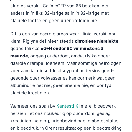
studies verskil. So ’n eGFR van 68 beteken iets
anders in ’n fiks 32-jarige as in ’n 82-jarige met
stabiele toetse en geen urienproteïen nie.
Dit is een van daardie areas waar klinici verskil oor
klem. Riglyne definieer steeds
chroniese niersiekte
gedeeltelik as
eGFR onder 60 vir minstens 3
maande
, ongeag ouderdom, omdat risiko onder
daardie drempel toeneem. Maar sommige nefrologen
voer aan dat dieselfde afsnypunt andersins goed-
gesonde ouer volwassenes kan oormerk wat geen
albuminurie het nie, geen anemie nie, en oor tyd
stabiele kreatinien.
Wanneer ons span by
Kantesti KI
niere-bloedwerk
hersien, let ons noukeurig op ouderdom, geslag,
kreatinien-neiging, urienbevindinge, diabetesstatus
en bloeddruk. ’n Grensresultaat op een bloedtrekking