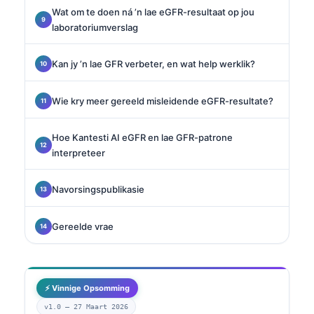
Wat om te doen ná ’n lae eGFR-resultaat op jou
laboratoriumverslag
Kan jy ’n lae GFR verbeter, en wat help werklik?
Wie kry meer gereeld misleidende eGFR-resultate?
Hoe Kantesti AI eGFR en lae GFR-patrone
interpreteer
Navorsingspublikasie
Gereelde vrae
⚡ Vinnige Opsomming
v1.0 —
27 Maart 2026