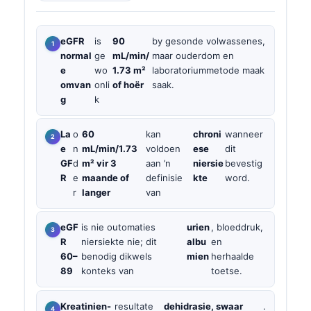
eGFR
is
90
by gesonde volwassenes,
normal
ge
mL/min/
maar ouderdom en
e
wo
1.73 m²
laboratoriummetode maak
omvan
onli
of hoër
saak.
g
k
La
o
60
kan
chroni
wanneer
e
n
mL/min/1.73
voldoen
ese
dit
GF
d
m² vir 3
aan ’n
niersie
bevestig
R
e
maande of
definisie
kte
word.
r
langer
van
eGF
is nie outomaties
urien
, bloeddruk,
R
niersiekte nie; dit
albu
en
60–
benodig dikwels
mien
herhaalde
89
konteks van
toetse.
Kreatinien-
resultate
dehidrasie, swaar
.