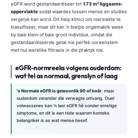
eGFR word gestandaardiseer tot
1.73 m² liggaams-
oppervlakte
sodat waardes tussen mense en studies
vergelyk kan word. Dit help klinici om niersiekte te
klassifiseer, maar dit kan ’n bietjie ongemaklik wees
by baie klein of baie groot individue, omdat die
gestandaardiseerde getal nie perfek ooreenstem
met hul werklike filtrasie in die praktyk nie.
eGFR-normreeks volgens ouderdom:
wat tel as normaal, grenslyn of laag
’n Normale eGFR is gewoonlik 90 of hoër
, maar
ouderdom verander die verwagte omvang. Ouer
volwassenes kan ’n laer eGFR hê sonder ernstige
simptome, en dit is een rede waarom konteks
belangriker is as wat mense besef.