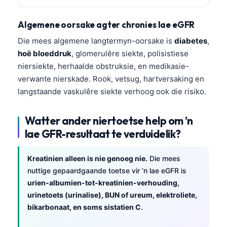
Algemene oorsake agter chronies lae eGFR
Die mees algemene langtermyn-oorsake is
diabetes
,
hoë bloeddruk
, glomerulêre siekte, polisistiese
niersiekte, herhaalde obstruksie, en medikasie-
verwante nierskade. Rook, vetsug, hartversaking en
langstaande vaskulêre siekte verhoog ook die risiko.
Watter ander niertoetse help om ’n
lae GFR-resultaat te verduidelik?
Kreatinien alleen is nie genoeg nie.
Die mees
nuttige gepaardgaande toetse vir ’n lae eGFR is
urien-albumien-tot-kreatinien-verhouding,
urinetoets (urinalise), BUN of ureum, elektroliete,
Norsk bokmål
bikarbonaat, en soms sistatien C
.
Ślōnskŏ gŏdka