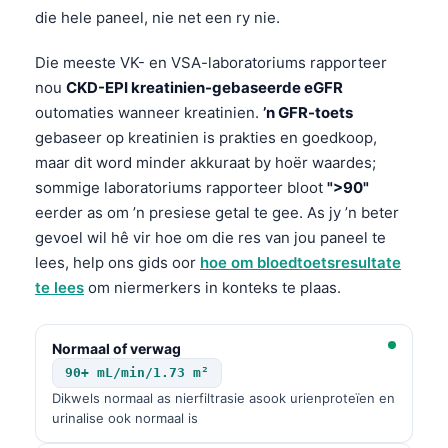
die hele paneel, nie net een ry nie.
Die meeste VK- en VSA-laboratoriums rapporteer
nou
CKD-EPI kreatinien-gebaseerde eGFR
outomaties wanneer kreatinien.
’n GFR-toets
gebaseer op kreatinien is prakties en goedkoop,
maar dit word minder akkuraat by hoër waardes;
sommige laboratoriums rapporteer bloot
">90"
eerder as om ’n presiese getal te gee. As jy ’n beter
gevoel wil hê vir hoe om die res van jou paneel te
lees, help ons gids oor
hoe om bloedtoetsresultate
te lees
om niermerkers in konteks te plaas.
Normaal of verwag
90+ mL/min/1.73 m²
Dikwels normaal as nierfiltrasie asook urienproteïen en
urinalise ook normaal is