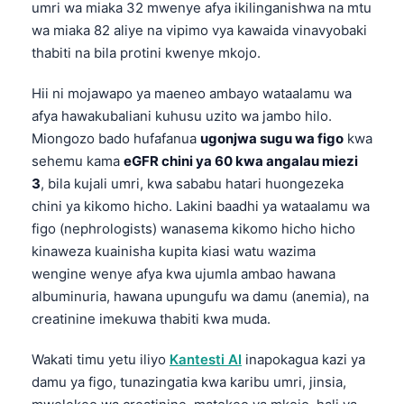
umri wa miaka 32 mwenye afya ikilinganishwa na mtu
wa miaka 82 aliye na vipimo vya kawaida vinavyobaki
thabiti na bila protini kwenye mkojo.
Hii ni mojawapo ya maeneo ambayo wataalamu wa
afya hawakubaliani kuhusu uzito wa jambo hilo.
Miongozo bado hufafanua
ugonjwa sugu wa figo
kwa
sehemu kama
eGFR chini ya 60 kwa angalau miezi
3
, bila kujali umri, kwa sababu hatari huongezeka
chini ya kikomo hicho. Lakini baadhi ya wataalamu wa
figo (nephrologists) wanasema kikomo hicho hicho
kinaweza kuainisha kupita kiasi watu wazima
wengine wenye afya kwa ujumla ambao hawana
albuminuria, hawana upungufu wa damu (anemia), na
creatinine imekuwa thabiti kwa muda.
Wakati timu yetu iliyo
Kantesti AI
inapokagua kazi ya
damu ya figo, tunazingatia kwa karibu umri, jinsia,