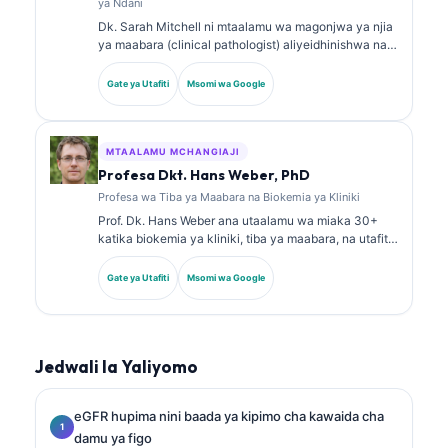
ya Ndani
Dk. Sarah Mitchell ni mtaalamu wa magonjwa ya njia
ya maabara (clinical pathologist) aliyeidhinishwa na
bodi, mwenye zaidi ya miaka 18 ya uzoefu. Ana vyeti
vya utaalamu katika kemia ya kliniki na amechapisha
Gate ya Utafiti
Msomi wa Google
kwa wingi kuhusu paneli za viashiria vya kiafya na
uchambuzi wa maabara katika mazoezi ya kliniki.
MTAALAMU MCHANGIAJI
Profesa Dkt. Hans Weber, PhD
Profesa wa Tiba ya Maabara na Biokemia ya Kliniki
Prof. Dk. Hans Weber ana utaalamu wa miaka 30+
katika biokemia ya kliniki, tiba ya maabara, na utafiti
wa viashiria vya kiafya (biomarkers). Aliwahi kuwa
Rais wa zamani wa Jumuiya ya Ujerumani ya Kemia
Gate ya Utafiti
Msomi wa Google
ya Kliniki, na anajikita katika uchambuzi wa paneli za
uchunguzi, ulinganishaji wa viashiria vya kiafya, na
tiba ya maabara inayosaidiwa na AI.
Jedwali la Yaliyomo
eGFR hupima nini baada ya kipimo cha kawaida cha
damu ya figo