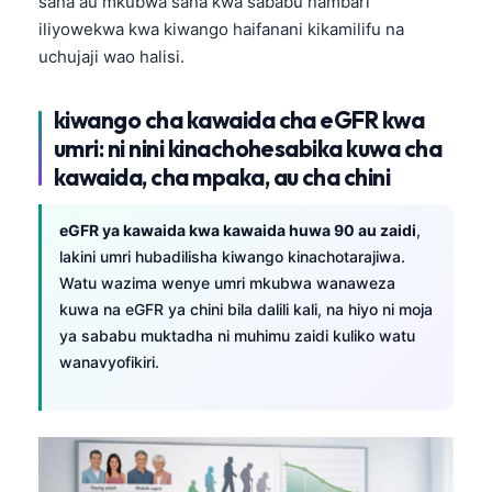
sana au mkubwa sana kwa sababu nambari
iliyowekwa kwa kiwango haifanani kikamilifu na
uchujaji wao halisi.
kiwango cha kawaida cha eGFR kwa
umri: ni nini kinachohesabika kuwa cha
kawaida, cha mpaka, au cha chini
eGFR ya kawaida kwa kawaida huwa 90 au zaidi
,
lakini umri hubadilisha kiwango kinachotarajiwa.
Watu wazima wenye umri mkubwa wanaweza
kuwa na eGFR ya chini bila dalili kali, na hiyo ni moja
ya sababu muktadha ni muhimu zaidi kuliko watu
wanavyofikiri.