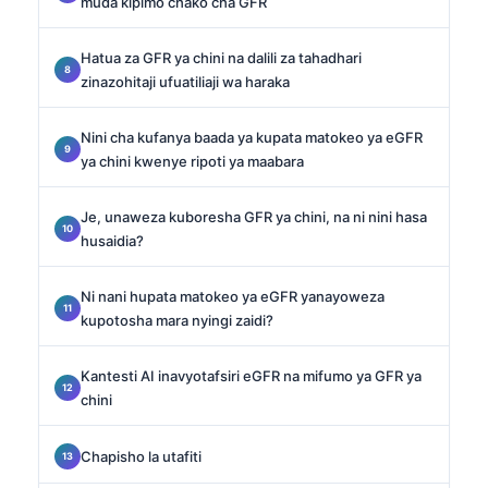
muda kipimo chako cha GFR
Hatua za GFR ya chini na dalili za tahadhari
zinazohitaji ufuatiliaji wa haraka
Nini cha kufanya baada ya kupata matokeo ya eGFR
ya chini kwenye ripoti ya maabara
Je, unaweza kuboresha GFR ya chini, na ni nini hasa
husaidia?
Ni nani hupata matokeo ya eGFR yanayoweza
kupotosha mara nyingi zaidi?
Kantesti AI inavyotafsiri eGFR na mifumo ya GFR ya
chini
Chapisho la utafiti