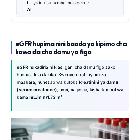
i
ya kutibu namba moja pekee.
AI
eGFR hupima nini baada ya kipimo cha
kawaida cha damu ya figo
eGFR
hukadiria ni kiasi gani cha damu figo zako
huchuja kila dakika. Kwenye ripoti nyingi za
maabara, huhesabiwa kutoka
kreatinini ya damu
(serum creatinine)
, umri, na jinsia, kisha kuripotiwa
kama
mL/min/1.73 m²
.