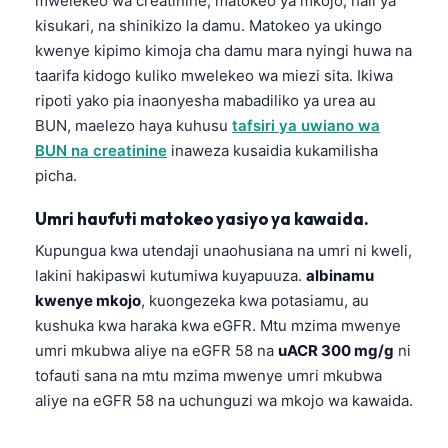
mwelekeo wa creatinine, matokeo ya mkojo, hali ya
kisukari, na shinikizo la damu. Matokeo ya ukingo
kwenye kipimo kimoja cha damu mara nyingi huwa na
taarifa kidogo kuliko mwelekeo wa miezi sita. Ikiwa
ripoti yako pia inaonyesha mabadiliko ya urea au
BUN, maelezo haya kuhusu
tafsiri ya uwiano wa
BUN na creatinine
inaweza kusaidia kukamilisha
picha.
Umri haufuti matokeo yasiyo ya kawaida.
Kupungua kwa utendaji unaohusiana na umri ni kweli,
lakini hakipaswi kutumiwa kuyapuuza.
albinamu
kwenye mkojo
, kuongezeka kwa potasiamu, au
kushuka kwa haraka kwa eGFR. Mtu mzima mwenye
umri mkubwa aliye na eGFR 58 na
uACR 300 mg/g
ni
tofauti sana na mtu mzima mwenye umri mkubwa
aliye na eGFR 58 na uchunguzi wa mkojo wa kawaida.