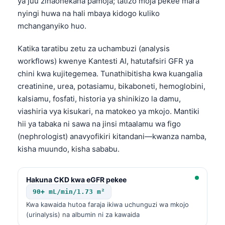
ya juu zinaonekana pamoja; tatizo moja pekee mara
nyingi huwa na hali mbaya kidogo kuliko
mchanganyiko huo.
Katika taratibu zetu za uchambuzi (analysis
workflows) kwenye Kantesti AI, hatutafsiri GFR ya
chini kwa kujitegemea. Tunathibitisha kwa kuangalia
creatinine, urea, potasiamu, bikaboneti, hemoglobini,
kalsiamu, fosfati, historia ya shinikizo la damu,
viashiria vya kisukari, na matokeo ya mkojo. Mantiki
hii ya tabaka ni sawa na jinsi mtaalamu wa figo
(nephrologist) anavyofikiri kitandani—kwanza namba,
kisha muundo, kisha sababu.
Hakuna CKD kwa eGFR pekee
90+ mL/min/1.73 m²
Norsk bokmål
Kwa kawaida hutoa faraja ikiwa uchunguzi wa mkojo
(urinalysis) na albumin ni za kawaida
Ślōnskŏ gŏdka