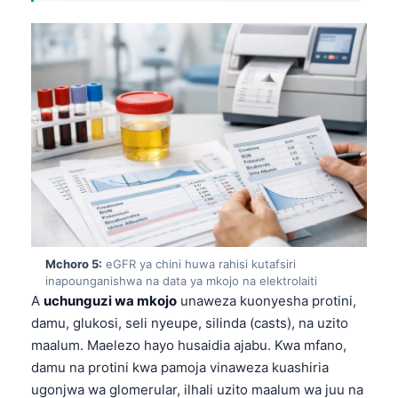
Català
O‘zbekcha
Українська
አማርኛ
ភាសាខ្មែរ
ဗမာစာ
ไทย
Tagalog
Tiếng Việt
Mchoro 5:
eGFR ya chini huwa rahisi kutafsiri
Bahasa Melayu
inapounganishwa na data ya mkojo na elektrolaiti
A
uchunguzi wa mkojo
unaweza kuonyesha protini,
മലയാളം
damu, glukosi, seli nyeupe, silinda (casts), na uzito
ಕನ್ನಡ
maalum. Maelezo hayo husaidia ajabu. Kwa mfano,
ગુજરાતી
damu na protini kwa pamoja vinaweza kuashiria
ugonjwa wa glomerular, ilhali uzito maalum wa juu na
தமிழ்