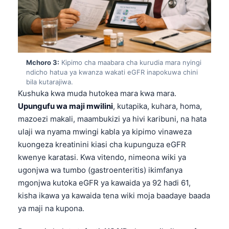
Mchoro 3:
Kipimo cha maabara cha kurudia mara nyingi
ndicho hatua ya kwanza wakati eGFR inapokuwa chini
bila kutarajiwa.
Kushuka kwa muda hutokea mara kwa mara.
Upungufu wa maji mwilini
, kutapika, kuhara, homa,
mazoezi makali, maambukizi ya hivi karibuni, na hata
ulaji wa nyama mwingi kabla ya kipimo vinaweza
kuongeza kreatinini kiasi cha kupunguza eGFR
kwenye karatasi. Kwa vitendo, nimeona wiki ya
ugonjwa wa tumbo (gastroenteritis) ikimfanya
mgonjwa kutoka eGFR ya kawaida ya 92 hadi 61,
kisha ikawa ya kawaida tena wiki moja baadaye baada
ya maji na kupona.