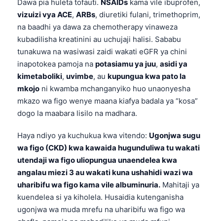
Dawa pia huleta tofauti.
NSAIDs
kama vile ibuprofen,
vizuizi vya ACE
,
ARBs
, diuretiki fulani, trimethoprim,
na baadhi ya dawa za chemotherapy vinaweza
kubadilisha kreatinini au uchujaji halisi. Sababu
tunakuwa na wasiwasi zaidi wakati eGFR ya chini
inapotokea pamoja na
potasiamu ya juu
,
asidi ya
kimetaboliki
,
uvimbe
, au
kupungua kwa pato la
mkojo
ni kwamba mchanganyiko huo unaonyesha
mkazo wa figo wenye maana kiafya badala ya “kosa”
dogo la maabara lisilo na madhara.
Haya ndiyo ya kuchukua kwa vitendo:
Ugonjwa sugu
wa figo (CKD) kwa kawaida hugunduliwa tu wakati
utendaji wa figo uliopungua unaendelea kwa
angalau miezi 3 au wakati kuna ushahidi wazi wa
uharibifu wa figo kama vile albuminuria.
Mahitaji ya
kuendelea si ya kiholela. Husaidia kutenganisha
ugonjwa wa muda mrefu na uharibifu wa figo wa