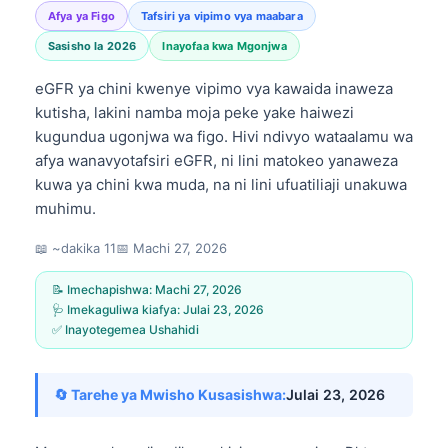
Afya ya Figo
Tafsiri ya vipimo vya maabara
Sasisho la 2026
Inayofaa kwa Mgonjwa
eGFR ya chini kwenye vipimo vya kawaida inaweza
kutisha, lakini namba moja peke yake haiwezi
kugundua ugonjwa wa figo. Hivi ndivyo wataalamu wa
afya wanavyotafsiri eGFR, ni lini matokeo yanaweza
kuwa ya chini kwa muda, na ni lini ufuatiliaji unakuwa
muhimu.
📖 ~dakika 11
📅
Machi 27, 2026
📝 Imechapishwa:
Machi 27, 2026
🩺 Imekaguliwa kiafya:
Julai 23, 2026
✅ Inayotegemea Ushahidi
🔄 Tarehe ya Mwisho Kusasishwa:
Julai 23, 2026