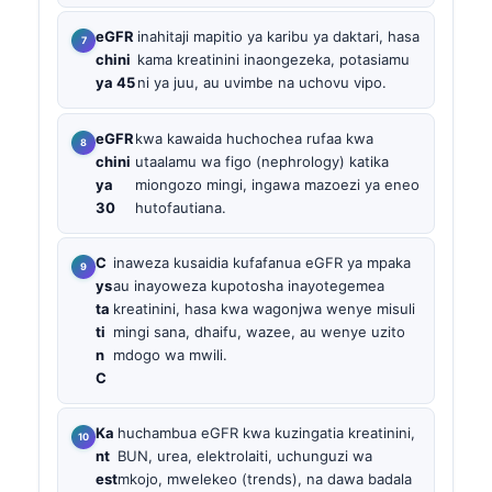
eGFR
inahitaji mapitio ya karibu ya daktari, hasa
chini
kama kreatinini inaongezeka, potasiamu
ya 45
ni ya juu, au uvimbe na uchovu vipo.
eGFR
kwa kawaida huchochea rufaa kwa
chini
utaalamu wa figo (nephrology) katika
ya
miongozo mingi, ingawa mazoezi ya eneo
30
hutofautiana.
C
inaweza kusaidia kufafanua eGFR ya mpaka
ys
au inayoweza kupotosha inayotegemea
ta
kreatinini, hasa kwa wagonjwa wenye misuli
ti
mingi sana, dhaifu, wazee, au wenye uzito
n
mdogo wa mwili.
C
Ka
huchambua eGFR kwa kuzingatia kreatinini,
nt
BUN, urea, elektrolaiti, uchunguzi wa
est
mkojo, mwelekeo (trends), na dawa badala