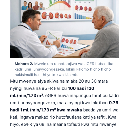
Mchoro 2:
Mwelekeo unaotarajiwa wa eGFR hubadilika
kadri umri unavyoongezeka, lakini kikomo hicho hicho
hakisimulii hadithi yote kwa kila mtu
Mtu mwenye afya akiwa na miaka 20 au 30 mara
nyingi huwa na eGFR karibu
100 hadi 120
mL/min/1.73 m²
. eGFR huwa inapungua taratibu kadri
umri unavyoongezeka, mara nyingi kwa takriban
0.75
hadi 1 mL/min/1.73 m² kwa mwaka
baada ya umri wa
kati, ingawa makadirio hutofautiana kati ya tafiti. Kwa
hiyo, eGFR ya 68 ina maana tofauti kwa mtu mwenye