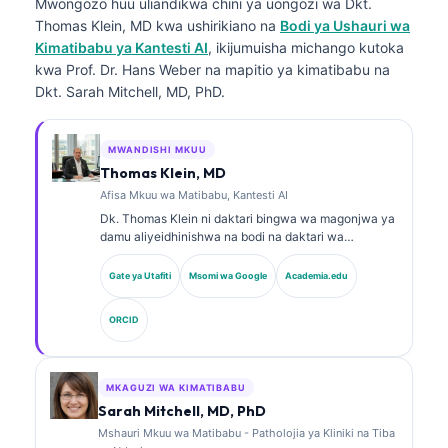
Mwongozo huu uliandikwa chini ya uongozi wa
Dkt.
Thomas Klein, MD
kwa ushirikiano na
Bodi ya Ushauri wa
Kimatibabu ya Kantesti AI
, ikijumuisha michango kutoka
kwa Prof. Dr. Hans Weber na mapitio ya kimatibabu na
Dkt. Sarah Mitchell, MD, PhD.
MWANDISHI MKUU
Thomas Klein, MD
Afisa Mkuu wa Matibabu, Kantesti AI
Dk. Thomas Klein ni daktari bingwa wa magonjwa ya
damu aliyeidhinishwa na bodi na daktari wa
magonjwa ya ndani, mwenye zaidi ya miaka 15 ya
uzoefu katika dawa za maabara na uchambuzi wa
Gate ya Utafiti
Msomi wa Google
Academia.edu
kimatibabu unaosaidiwa na AI. Kama Afisa Mkuu wa
Tiba katika Kantesti AI, anatoa usimamizi wa
ORCID
kimatibabu wa usahihi wa matibabu wa mtandao wa
neva wa kipekee. Dk. Klein amechapisha kwa wingi
kuhusu tafsiri ya viashirio vya kibayolojia na
uchunguzi wa maabara katika mada za dawa za
MKAGUZI WA KIMATIBABU
maabara.
Sarah Mitchell, MD, PhD
Mshauri Mkuu wa Matibabu - Patholojia ya Kliniki na Tiba