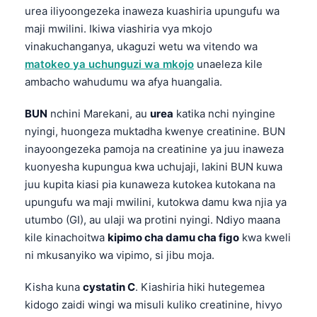
urea iliyoongezeka inaweza kuashiria upungufu wa
తెలుగు
maji mwilini. Ikiwa viashiria vya mkojo
मराठी
vinakuchanganya, ukaguzi wetu wa vitendo wa
matokeo ya uchunguzi wa mkojo
unaeleza kile
اردو
ambacho wahudumu wa afya huangalia.
বাংলা
BUN
nchini Marekani, au
urea
katika nchi nyingine
Shqip
nyingi, huongeza muktadha kwenye creatinine. BUN
Magyar
inayoongezeka pamoja na creatinine ya juu inaweza
Slovenščina
kuonyesha kupungua kwa uchujaji, lakini BUN kuwa
juu kupita kiasi pia kunaweza kutokea kutokana na
한국어
upungufu wa maji mwilini, kutokwa damu kwa njia ya
Polski
utumbo (GI), au ulaji wa protini nyingi. Ndiyo maana
Lietuvių kalba
kile kinachoitwa
kipimo cha damu cha figo
kwa kweli
Русский
ni mkusanyiko wa vipimo, si jibu moja.
ქართული
Kisha kuna
cystatin C
. Kiashiria hiki hutegemea
Čeština
kidogo zaidi wingi wa misuli kuliko creatinine, hivyo