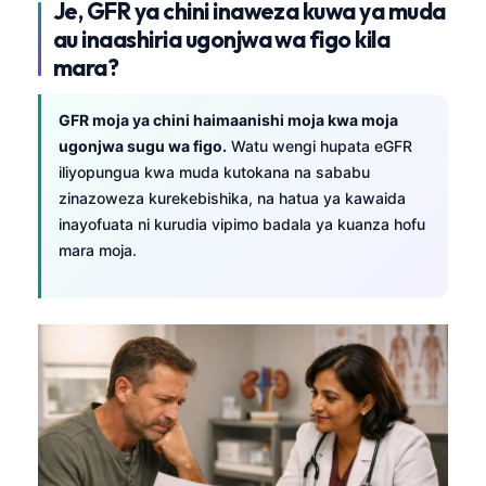
Je, GFR ya chini inaweza kuwa ya muda
au inaashiria ugonjwa wa figo kila
mara?
GFR moja ya chini haimaanishi moja kwa moja
ugonjwa sugu wa figo.
Watu wengi hupata eGFR
iliyopungua kwa muda kutokana na sababu
zinazoweza kurekebishika, na hatua ya kawaida
inayofuata ni kurudia vipimo badala ya kuanza hofu
mara moja.