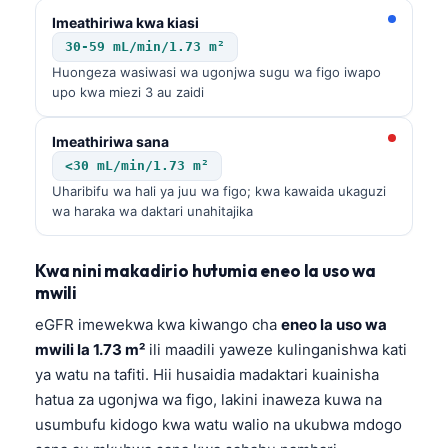
Imeathiriwa kwa kiasi
30-59 mL/min/1.73 m²
Huongeza wasiwasi wa ugonjwa sugu wa figo iwapo
upo kwa miezi 3 au zaidi
Imeathiriwa sana
<30 mL/min/1.73 m²
Uharibifu wa hali ya juu wa figo; kwa kawaida ukaguzi
wa haraka wa daktari unahitajika
Kwa nini makadirio hutumia eneo la uso wa
mwili
eGFR imewekwa kwa kiwango cha
eneo la uso wa
mwili la 1.73 m²
ili maadili yaweze kulinganishwa kati
ya watu na tafiti. Hii husaidia madaktari kuainisha
hatua za ugonjwa wa figo, lakini inaweza kuwa na
usumbufu kidogo kwa watu walio na ukubwa mdogo