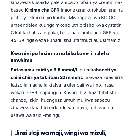
kinaweza kusaidia pale ambapo tafsiri ya creatinine-
日本語
based
Kipimo cha GFR
Inaonekana kutokubaliana na
Eesti
picha ya kliniki iliyo karibu. Mwongozo wa KDIGO
Azərbaycan dili
umeendelea kuunga mkono uthibitisho kwa cystatin
C katika hali za mpaka, hasa pale ambapo eGFR ya
Bosanski
45-59 ingeweza kubadilisha utambuzi au usimamizi.
Svenska
Kwa nini potasiamu na bikaboneti huleta
Српски језик
umuhimu
Íslenska
Potasiamu zaidi ya 5.5 mmol/L
au
bikaboneti ya
Հայերեն
chini chini ya takriban 22 mmol/L
inaweza kuashiria
Bahasa Indonesia
tatizo la maana la kiafya la utendaji wa figo, hasa
wakati eGFR inapungua. Kasoro hizi hazithibitishi
हिन्दी
chanzo, lakini huongeza umuhimu kwa sababu
Nederlands
zinaweza kuathiri mdundo wa moyo, uchovu, na
Dansk
usawa wa asidi-msingi.
Български
Jinsi ulaji wa maji, wingi wa misuli,
فارسی