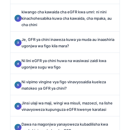
kiwango cha kawaida cha eGFR kwa umri: ni nini
kinachohesabika kuwa cha kawaida, cha mpaka, au
cha chini
Je, GFR ya chini inaweza kuwa ya muda au inaashiria
ugonjwa wa figo kila mara?
Ni lini eGFR ya chini huwa na wasiwasi zaidi kwa
ugonjwa sugu wa figo
Ni vipimo vingine vya figo vinavyosaidia kueleza
matokeo ya GFR ya chini?
Jinsi ulaji wa maji, wingi wa misuli, mazoezi, na lishe
vinavyoweza kupunguza eGFR kwenye karatasi
Dawa na magonjwa yanayoweza kubadilisha kwa