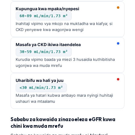
Frysk
Kupungua kwa mpaka/nyepesi
Esperanto
60-89 mL/min/1.73 m²
Inahitaji vipimo vya mkojo na muktadha wa kiafya; si
Беларуская мова
CKD yenyewe kwa wagonjwa wengi
Татар теле
Masafa ya CKD ikiwa itaendelea
Кыргызча
30-59 mL/min/1.73 m²
ئۇيغۇرچە
Kurudia vipimo baada ya miezi 3 husaidia kuthibitisha
ugonjwa wa muda mrefu
Cebuano
Basa Jawa
Uharibifu wa hali ya juu
ພາສາລາວ
<30 mL/min/1.73 m²
Masafa ya hatari kubwa ambayo mara nyingi huhitaji
Монгол
ushauri wa mtaalamu
Afrikaans
العربية المغربية
Sababu za kawaida zinazoeleza eGFR kuwa
chini kwa muda mrefu
Occitan