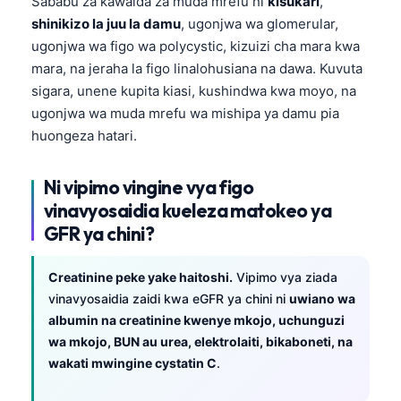
Sababu za kawaida za muda mrefu ni
kisukari
,
Gàidhlig
shinikizo la juu la damu
, ugonjwa wa glomerular,
Euskara
ugonjwa wa figo wa polycystic, kizuizi cha mara kwa
Македонски јазик
mara, na jeraha la figo linalohusiana na dawa. Kuvuta
Latviešu valoda
sigara, unene kupita kiasi, kushindwa kwa moyo, na
ugonjwa wa muda mrefu wa mishipa ya damu pia
Galego
huongeza hatari.
অসমীয়া
සිංහල
Ni vipimo vingine vya figo
vinavyosaidia kueleza matokeo ya
سنڌي
GFR ya chini?
پښتو
Creatinine peke yake haitoshi.
Vipimo vya ziada
Slovenčina
vinavyosaidia zaidi kwa eGFR ya chini ni
uwiano wa
albumin na creatinine kwenye mkojo, uchunguzi
Hrvatski
wa mkojo, BUN au urea, elektrolaiti, bikaboneti, na
Suomi
wakati mwingine cystatin C
.
Қазақ тілі