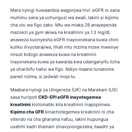
Mara nyingi huwaambia wagonjwa hivi: eGFR ni zana
muhimu sana ya uchunguzi wa awali, lakini si kipimo
cha utu wa figo zako. Mtu wa miaka 28 anayependa
mazoezi ya gym akiwa na kreatinini ya 1.3 mg/dL
anaweza kuonyesha eGFR inayoonekana kuwa chini
kuliko ilivyotarajiwa, ilhali mtu mzima mzee mwenye
misuli kidogo anaweza kuwa na kreatinini
inayonekana kuwa ya kawaida kwa udanganyifu licha
ya uharibifu halisi wa figo. Ndiyo maana tunasoma
paneli nzima, si jedwali moja tu.
Maabara nyingi za Uingereza (UK) na Marekani (US)
sasa huripoti
CKD-EPI eGFR inayotegemea
kreatinini
kiotomatiki kila kreatinini inapopimwa.
Kipimo cha GFR
kinachotegemea kreatinini ni cha
vitendo na cha gharama nafuu, lakini hupungua
usahihi kadri thamani zinavyoongezeka; baadhi ya