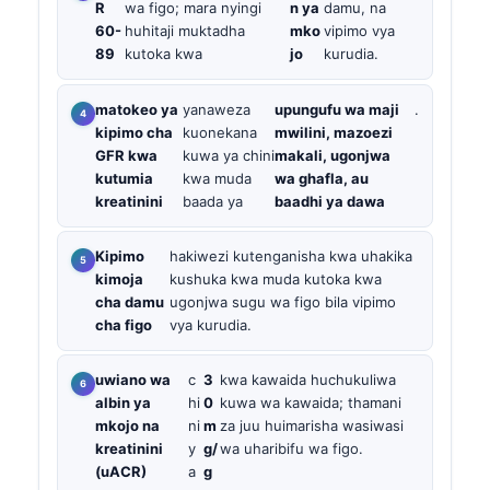
R
wa figo; mara nyingi
n ya
damu, na
60-
huhitaji muktadha
mko
vipimo vya
89
kutoka kwa
jo
kurudia.
matokeo ya
yanaweza
upungufu wa maji
.
kipimo cha
kuonekana
mwilini, mazoezi
GFR kwa
kuwa ya chini
makali, ugonjwa
kutumia
kwa muda
wa ghafla, au
kreatinini
baada ya
baadhi ya dawa
Kipimo
hakiwezi kutenganisha kwa uhakika
kimoja
kushuka kwa muda kutoka kwa
cha damu
ugonjwa sugu wa figo bila vipimo
cha figo
vya kurudia.
uwiano wa
c
3
kwa kawaida huchukuliwa
albin ya
hi
0
kuwa wa kawaida; thamani
mkojo na
ni
m
za juu huimarisha wasiwasi
kreatinini
y
g/
wa uharibifu wa figo.
(uACR)
a
g