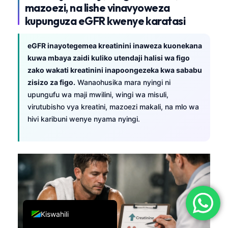
mazoezi, na lishe vinavyoweza
简体中文
kupunguza eGFR kwenye karatasi
Română
eGFR inayotegemea kreatinini inaweza kuonekana
Türkçe
kuwa mbaya zaidi kuliko utendaji halisi wa figo
Ελληνικά
zako wakati kreatinini inapoongezeka kwa sababu
Português
zisizo za figo.
Wanaohusika mara nyingi ni
upungufu wa maji mwilini, wingi wa misuli,
Español
virutubisho vya kreatini, mazoezi makali, na mlo wa
Italiano
hivi karibuni wenye nyama nyingi.
עִבְרִית
Français
العربية
Deutsch
English
Kiswahili