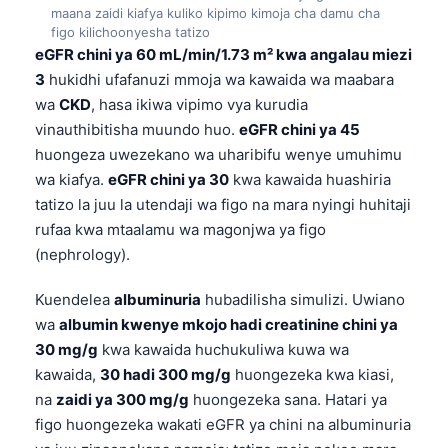
maana zaidi kiafya kuliko kipimo kimoja cha damu cha
figo kilichoonyesha tatizo
eGFR chini ya 60 mL/min/1.73 m² kwa angalau miezi
3
hukidhi ufafanuzi mmoja wa kawaida wa maabara
wa
CKD
, hasa ikiwa vipimo vya kurudia
vinauthibitisha muundo huo.
eGFR chini ya 45
huongeza uwezekano wa uharibifu wenye umuhimu
wa kiafya.
eGFR chini ya 30
kwa kawaida huashiria
tatizo la juu la utendaji wa figo na mara nyingi huhitaji
rufaa kwa mtaalamu wa magonjwa ya figo
(nephrology).
Kuendelea
albuminuria
hubadilisha simulizi. Uwiano
wa
albumin kwenye mkojo hadi creatinine chini ya
30 mg/g
kwa kawaida huchukuliwa kuwa wa
kawaida,
30 hadi 300 mg/g
huongezeka kwa kiasi,
na
zaidi ya 300 mg/g
huongezeka sana. Hatari ya
figo huongezeka wakati eGFR ya chini na albuminuria