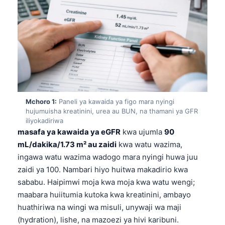
Mchoro 1:
Paneli ya kawaida ya figo mara nyingi
hujumuisha kreatinini, urea au BUN, na thamani ya GFR
iliyokadiriwa
masafa ya kawaida ya eGFR
kwa ujumla
90
mL/dakika/1.73 m² au zaidi
kwa watu wazima,
ingawa watu wazima wadogo mara nyingi huwa juu
zaidi ya 100. Nambari hiyo huitwa makadirio kwa
sababu. Haipimwi moja kwa moja kwa watu wengi;
maabara huiitumia kutoka kwa kreatinini, ambayo
huathiriwa na wingi wa misuli, unywaji wa maji
(hydration), lishe, na mazoezi ya hivi karibuni.