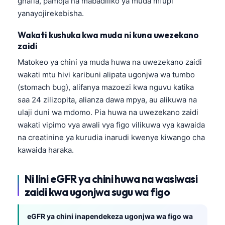
ghafla, pamoja na mabadiliko ya muda mfupi
yanayojirekebisha.
Wakati kushuka kwa muda ni kuna uwezekano
zaidi
Matokeo ya chini ya muda huwa na uwezekano zaidi
wakati mtu hivi karibuni alipata ugonjwa wa tumbo
(stomach bug), alifanya mazoezi kwa nguvu katika
saa 24 zilizopita, alianza dawa mpya, au alikuwa na
ulaji duni wa mdomo. Pia huwa na uwezekano zaidi
wakati vipimo vya awali vya figo vilikuwa vya kawaida
na creatinine ya kurudia inarudi kwenye kiwango cha
kawaida haraka.
Ni lini eGFR ya chini huwa na wasiwasi
zaidi kwa ugonjwa sugu wa figo
eGFR ya chini inapendekeza ugonjwa wa figo wa