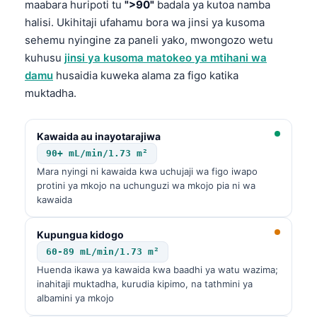
maabara huripoti tu
">90"
badala ya kutoa namba
halisi. Ukihitaji ufahamu bora wa jinsi ya kusoma
sehemu nyingine za paneli yako, mwongozo wetu
kuhusu
jinsi ya kusoma matokeo ya mtihani wa
damu
husaidia kuweka alama za figo katika
muktadha.
Kawaida au inayotarajiwa
90+ mL/min/1.73 m²
Mara nyingi ni kawaida kwa uchujaji wa figo iwapo
protini ya mkojo na uchunguzi wa mkojo pia ni wa
kawaida
Kupungua kidogo
60-89 mL/min/1.73 m²
Huenda ikawa ya kawaida kwa baadhi ya watu wazima;
inahitaji muktadha, kurudia kipimo, na tathmini ya
albamini ya mkojo