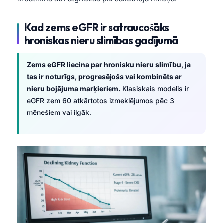
Kad zems eGFR ir satraucošāks
hroniskas nieru slimības gadījumā
Zems eGFR liecina par hronisku nieru slimību, ja
tas ir noturīgs, progresējošs vai kombinēts ar
nieru bojājuma marķieriem.
Klasiskais modelis ir
eGFR zem 60 atkārtotos izmeklējumos pēc 3
mēnešiem vai ilgāk.