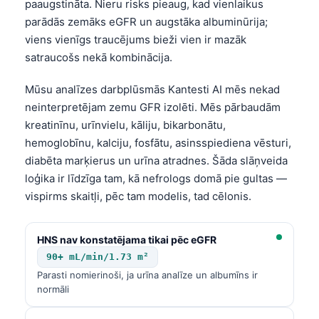
paaugstināta. Nieru risks pieaug, kad vienlaikus
parādās zemāks eGFR un augstāka albuminūrija;
viens vienīgs traucējums bieži vien ir mazāk
satraucošs nekā kombinācija.
Mūsu analīzes darbplūsmās Kantesti AI mēs nekad
neinterpretējam zemu GFR izolēti. Mēs pārbaudām
kreatinīnu, urīnvielu, kāliju, bikarbonātu,
hemoglobīnu, kalciju, fosfātu, asinsspiediena vēsturi,
diabēta marķierus un urīna atradnes. Šāda slāņveida
loģika ir līdzīga tam, kā nefrologs domā pie gultas —
vispirms skaitļi, pēc tam modelis, tad cēlonis.
HNS nav konstatējama tikai pēc eGFR
90+ mL/min/1.73 m²
Parasti nomierinoši, ja urīna analīze un albumīns ir
normāli