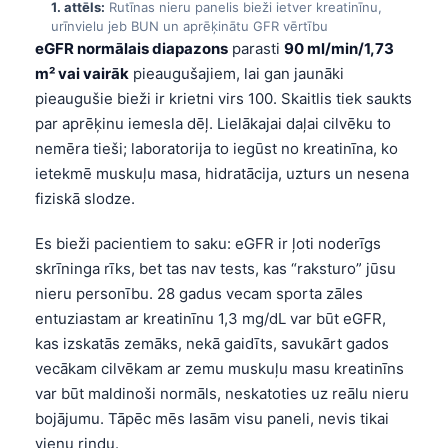
1. attēls:
Rutīnas nieru panelis bieži ietver kreatinīnu,
urīnvielu jeb BUN un aprēķinātu GFR vērtību
eGFR normālais diapazons
parasti
90 ml/min/1,73
m² vai vairāk
pieaugušajiem, lai gan jaunāki
pieaugušie bieži ir krietni virs 100. Skaitlis tiek saukts
par aprēķinu iemesla dēļ. Lielākajai daļai cilvēku to
nemēra tieši; laboratorija to iegūst no kreatinīna, ko
ietekmē muskuļu masa, hidratācija, uzturs un nesena
fiziskā slodze.
Es bieži pacientiem to saku: eGFR ir ļoti noderīgs
skrīninga rīks, bet tas nav tests, kas “raksturo” jūsu
nieru personību. 28 gadus vecam sporta zāles
entuziastam ar kreatinīnu 1,3 mg/dL var būt eGFR,
kas izskatās zemāks, nekā gaidīts, savukārt gados
vecākam cilvēkam ar zemu muskuļu masu kreatinīns
var būt maldinoši normāls, neskatoties uz reālu nieru
bojājumu. Tāpēc mēs lasām visu paneli, nevis tikai
vienu rindu.