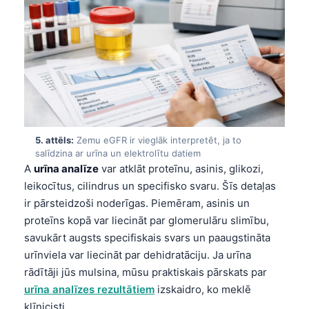
Frysk
Esperanto
Беларуская мова
Татар теле
Кыргызча
ئۇيغۇرچە
5. attēls:
Zemu eGFR ir vieglāk interpretēt, ja to
Cebuano
salīdzina ar urīna un elektrolītu datiem
A
urīna analīze
var atklāt proteīnu, asinis, glikozi,
Basa Jawa
leikocītus, cilindrus un specifisko svaru. Šīs detaļas
ພາສາລາວ
ir pārsteidzoši noderīgas. Piemēram, asinis un
Монгол
proteīns kopā var liecināt par glomerulāru slimību,
savukārt augsts specifiskais svars un paaugstināta
Afrikaans
urīnviela var liecināt par dehidratāciju. Ja urīna
العربية المغربية
rādītāji jūs mulsina, mūsu praktiskais pārskats par
Occitan
urīna analīzes rezultātiem
izskaidro, ko meklē
klīnicisti.