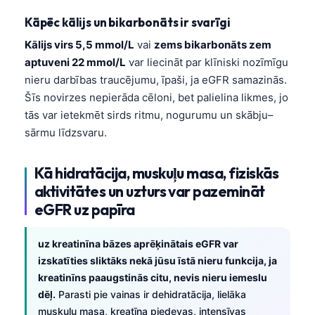
O‘zbekcha
Kāpēc kālijs un bikarbonāts ir svarīgi
Українська
Kālijs virs 5,5 mmol/L
vai
zems bikarbonāts zem
አማርኛ
aptuveni 22 mmol/L
var liecināt par klīniski nozīmīgu
nieru darbības traucējumu, īpaši, ja eGFR samazinās.
Kiswahili
Šīs novirzes nepierāda cēloni, bet palielina likmes, jo
ភាសាខ្មែរ
tās var ietekmēt sirds ritmu, nogurumu un skābju–
ဗမာစာ
sārmu līdzsvaru.
ไทย
Kā hidratācija, muskuļu masa, fiziskās
Tagalog
aktivitātes un uzturs var pazemināt
Tiếng Việt
eGFR uz papīra
Bahasa Melayu
മലയാളം
uz kreatinīna bāzes aprēķinātais eGFR var
izskatīties sliktāks nekā jūsu īstā nieru funkcija, ja
ಕನ್ನಡ
kreatinīns paaugstinās citu, nevis nieru iemeslu
ગુજરાતી
dēļ.
Parasti pie vainas ir dehidratācija, lielāka
muskuļu masa, kreatīna piedevas, intensīvas
தமிழ்