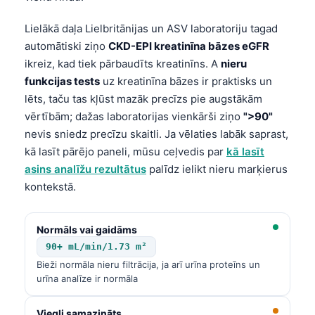
Lielākā daļa Lielbritānijas un ASV laboratoriju tagad
automātiski ziņo
CKD-EPI kreatinīna bāzes eGFR
ikreiz, kad tiek pārbaudīts kreatinīns. A
nieru
funkcijas tests
uz kreatinīna bāzes ir praktisks un
lēts, taču tas kļūst mazāk precīzs pie augstākām
vērtībām; dažas laboratorijas vienkārši ziņo
">90"
nevis sniedz precīzu skaitli. Ja vēlaties labāk saprast,
kā lasīt pārējo paneli, mūsu ceļvedis par
kā lasīt
asins analīžu rezultātus
palīdz ielikt nieru marķierus
kontekstā.
Normāls vai gaidāms
90+ mL/min/1.73 m²
Bieži normāla nieru filtrācija, ja arī urīna proteīns un
urīna analīze ir normāla
Viegli samazināts