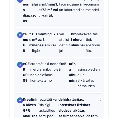
normālai
ar
ml/min/1,
taču nozīme ir vecumam
s
as
73 m² vai
un laboratorijas metodei.
diapazo
ti
vairāk
ns
ze
z
60 ml/min/1,73
var
hroniska
kad tas
ms
e
m² uz 3
atbilst
i nieru
tiek
GF
m
mēnešiem vai
definīci
slimībai
apstiprin
R
ilgāk
jai
āts.
eGF
automātiski nenozīmē
urīn
,
R
nieru slimību; bieži
a
asinsspiedien
60–
nepieciešams
albu
a un
89
konteksts no
mīna
atkārtotas
pārbaudes.
Kreatinīn
rezultāti var
dehidratācijas,
.
a bāzes
īslaicīgi
intensīvas fiziskas
GFR
izskatīties
slodzes, akūtas
analīzes
zemi pēc
saslimšanas vai dažām