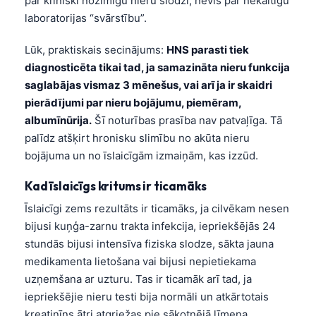
par klīniski nozīmīgu nieru slodzi, nevis par nekaitīgu
laboratorijas “svārstību”.
Lūk, praktiskais secinājums:
HNS parasti tiek
diagnosticēta tikai tad, ja samazināta nieru funkcija
saglabājas vismaz 3 mēnešus, vai arī ja ir skaidri
pierādījumi par nieru bojājumu, piemēram,
albumīnūrija.
Šī noturības prasība nav patvaļīga. Tā
palīdz atšķirt hronisku slimību no akūta nieru
bojājuma un no īslaicīgām izmaiņām, kas izzūd.
Kad īslaicīgs kritums ir ticamāks
Īslaicīgi zems rezultāts ir ticamāks, ja cilvēkam nesen
bijusi kuņģa-zarnu trakta infekcija, iepriekšējās 24
stundās bijusi intensīva fiziska slodze, sākta jauna
medikamenta lietošana vai bijusi nepietiekama
uzņemšana ar uzturu. Tas ir ticamāk arī tad, ja
iepriekšējie nieru testi bija normāli un atkārtotais
kreatinīns ātri atgriežas pie sākotnējā līmeņa.