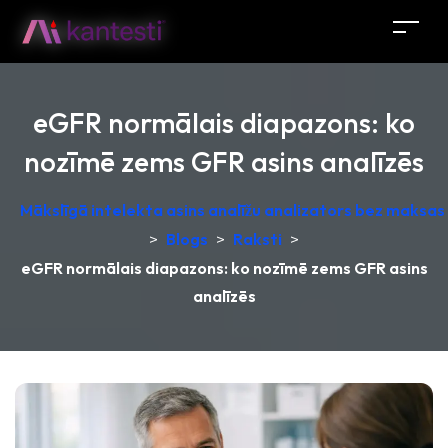
eGFR normālais diapazons: ko
nozīmē zems GFR asins analīzēs
Mākslīgā intelekta asins analīžu analizators bez maksas –
>
Blogs
>
Raksti
>
eGFR normālais diapazons: ko nozīmē zems GFR asins
analīzēs