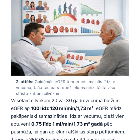
2. attēls:
Gaidāmās eGFR tendences mainās līdz ar
vecumu, taču tas pats robežlielums neizstāsta visu
stāstu katram cilvēkam
Veselam cilvēkam 20 vai 30 gadu vecumā bieži ir
eGFR ap
100 līdz 120 ml/min/1,73 m²
. eGFR mēdz
pakāpeniski samazināties līdz ar vecumu, bieži vien
aptuveni
0,75 līdz 1 ml/min/1,73 m² gadā
pēc
pusmūža, lai gan aprēķini atšķiras starp pētījumiem.
Tāpēc eGFR 68 nozīmē ko citu 32 gadus vecam