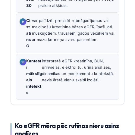
30
prakse atšķiras.
Ci
var palīdzēt precizēt robežgadījumus vai
st
maldinošu kreatinīna bāzes eGFR, īpaši ļoti
atī
muskuļotiem, trausliem, gados vecākiem vai
ns
ar mazu ķermeņa svaru pacientiem.
C
Kantest
interpretē eGFR kreatinīna, BUN,
i
urīnvielas, elektrolītu, urīna analīzes,
mākslīg
dinamikas un medikamentu kontekstā,
ais
nevis ārstē vienu skaitli izolēti.
intelekt
s
Ko eGFR mēra pēc rutīnas nieru asins
analīzes