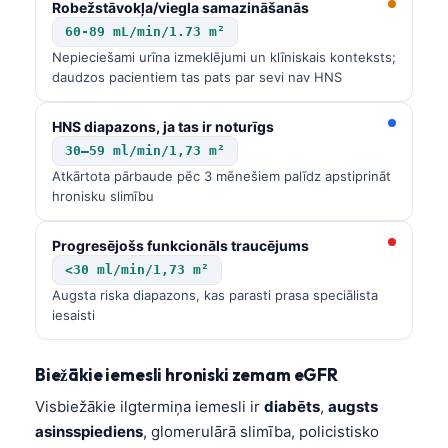
Robežstāvokļa/viegla samazināšanās
60-89 mL/min/1.73 m²
Nepieciešami urīna izmeklējumi un klīniskais konteksts;
daudzos pacientiem tas pats par sevi nav HNS
HNS diapazons, ja tas ir noturīgs
30–59 ml/min/1,73 m²
Atkārtota pārbaude pēc 3 mēnešiem palīdz apstiprināt
hronisku slimību
Progresējošs funkcionāls traucējums
<30 ml/min/1,73 m²
Augsta riska diapazons, kas parasti prasa speciālista
iesaisti
Biežākie iemesli hroniski zemam eGFR
Visbiežākie ilgtermiņa iemesli ir
diabēts
,
augsts
asinsspiediens
, glomerulārā slimība, policistisko