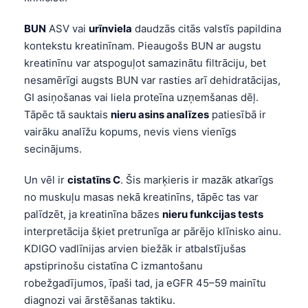
Gàidhlig
Euskara
BUN
ASV vai
urīnviela
daudzās citās valstīs papildina
kontekstu kreatinīnam. Pieaugošs BUN ar augstu
Македонски јазик
kreatinīnu var atspoguļot samazinātu filtrāciju, bet
Galego
nesamērīgi augsts BUN var rasties arī dehidratācijas,
অসমীয়া
GI asiņošanas vai liela proteīna uzņemšanas dēļ.
Tāpēc tā sauktais
nieru asins analīzes
patiesībā ir
සිංහල
vairāku analīžu kopums, nevis viens vienīgs
سنڌي
secinājums.
پښتو
Un vēl ir
cistatīns C
. Šis marķieris ir mazāk atkarīgs
no muskuļu masas nekā kreatinīns, tāpēc tas var
Slovenčina
palīdzēt, ja kreatinīna bāzes
nieru funkcijas tests
Hrvatski
interpretācija šķiet pretrunīga ar pārējo klīnisko ainu.
KDIGO vadlīnijas arvien biežāk ir atbalstījušas
Suomi
apstiprinošu cistatīna C izmantošanu
Қазақ тілі
robežgadījumos, īpaši tad, ja eGFR 45–59 mainītu
Català
diagnozi vai ārstēšanas taktiku.