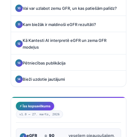
Vai var uzlabot zemu GFR, un kas patiešām palīdz?
Kam biežāk ir maldinoši eGFR rezultāti?
Kā Kantesti AI interpretē eGFR un zema GFR
modeļus
Pētniecības publikācija
Bieži uzdotie jautājumi
⚡ Īss kopsavilkums
v1.0 —
27. marts, 2026
eGFR
p
90
veseliem pieaugušajiem,