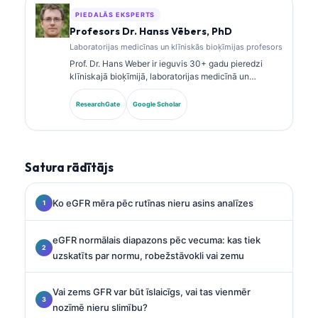
PIEDALĀS EKSPERTS
Profesors Dr. Hanss Vēbers, PhD
Laboratorijas medicīnas un klīniskās bioķīmijas profesors
Prof. Dr. Hans Weber ir ieguvis 30+ gadu pieredzi
klīniskajā bioķīmijā, laboratorijas medicīnā un
biomarķieru pētniecībā. Bijušais Vācijas Klīniskās
ķīmijas biedrības prezidents, viņš specializējas
ResearchGate
Google Scholar
diagnostikas paneļu analīzē, biomarķieru
standartizācijā un ar AI atbalstītā laboratorijas
medicīnā.
Satura rādītājs
Ko eGFR mēra pēc rutīnas nieru asins analīzes
eGFR normālais diapazons pēc vecuma: kas tiek
uzskatīts par normu, robežstāvokli vai zemu
Vai zems GFR var būt īslaicīgs, vai tas vienmēr
nozīmē nieru slimību?