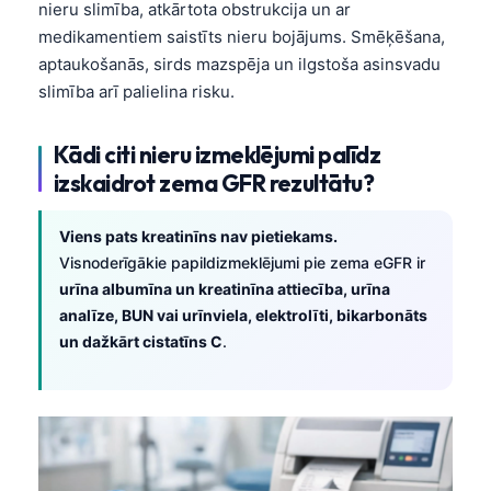
nieru slimība, atkārtota obstrukcija un ar
medikamentiem saistīts nieru bojājums. Smēķēšana,
aptaukošanās, sirds mazspēja un ilgstoša asinsvadu
slimība arī palielina risku.
Kādi citi nieru izmeklējumi palīdz
izskaidrot zema GFR rezultātu?
Viens pats kreatinīns nav pietiekams.
Visnoderīgākie papildizmeklējumi pie zema eGFR ir
urīna albumīna un kreatinīna attiecība, urīna
analīze, BUN vai urīnviela, elektrolīti, bikarbonāts
un dažkārt cistatīns C
.
Norsk bokmål
Ślōnskŏ gŏdka