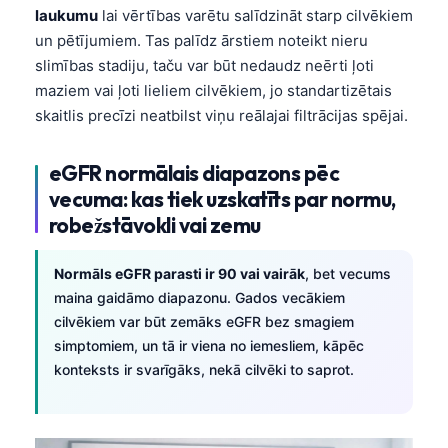
laukumu
lai vērtības varētu salīdzināt starp cilvēkiem
un pētījumiem. Tas palīdz ārstiem noteikt nieru
slimības stadiju, taču var būt nedaudz neērti ļoti
maziem vai ļoti lieliem cilvēkiem, jo standartizētais
skaitlis precīzi neatbilst viņu reālajai filtrācijas spējai.
eGFR normālais diapazons pēc
vecuma: kas tiek uzskatīts par normu,
robežstāvokli vai zemu
Normāls eGFR parasti ir 90 vai vairāk
, bet vecums
maina gaidāmo diapazonu. Gados vecākiem
cilvēkiem var būt zemāks eGFR bez smagiem
simptomiem, un tā ir viena no iemesliem, kāpēc
konteksts ir svarīgāks, nekā cilvēki to saprot.