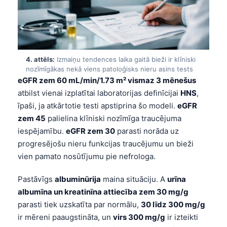
4. attēls:
Izmaiņu tendences laika gaitā bieži ir klīniski
nozīmīgākas nekā viens patoloģisks nieru asins tests
eGFR zem 60 mL/min/1.73 m² vismaz 3 mēnešus
atbilst vienai izplatītai laboratorijas definīcijai
HNS
,
īpaši, ja atkārtotie testi apstiprina šo modeli.
eGFR
zem 45
palielina klīniski nozīmīga traucējuma
iespējamību.
eGFR zem 30
parasti norāda uz
progresējošu nieru funkcijas traucējumu un bieži
vien pamato nosūtījumu pie nefrologa.
Pastāvīgs
albuminūrija
maina situāciju. A
urīna
albumīna un kreatinīna attiecība zem 30 mg/g
parasti tiek uzskatīta par normālu,
30 līdz 300 mg/g
ir mēreni paaugstināta, un
virs 300 mg/g
ir izteikti