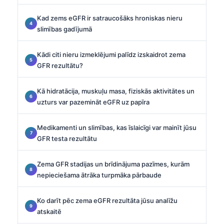
Kad zems eGFR ir satraucošāks hroniskas nieru
slimības gadījumā
Kādi citi nieru izmeklējumi palīdz izskaidrot zema
GFR rezultātu?
Kā hidratācija, muskuļu masa, fiziskās aktivitātes un
uzturs var pazemināt eGFR uz papīra
Medikamenti un slimības, kas īslaicīgi var mainīt jūsu
GFR testa rezultātu
Zema GFR stadijas un brīdinājuma pazīmes, kurām
nepieciešama ātrāka turpmāka pārbaude
Ko darīt pēc zema eGFR rezultāta jūsu analīžu
atskaitē