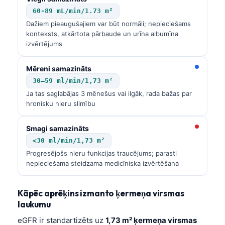
60-89 mL/min/1.73 m²
Dažiem pieaugušajiem var būt normāli; nepieciešams
konteksts, atkārtota pārbaude un urīna albumīna
izvērtējums
Mēreni samazināts
30–59 ml/min/1,73 m²
Ja tas saglabājas 3 mēnešus vai ilgāk, rada bažas par
hronisku nieru slimību
Smagi samazināts
<30 ml/min/1,73 m²
Progresējošs nieru funkcijas traucējums; parasti
nepieciešama steidzama medicīniska izvērtēšana
Kāpēc aprēķins izmanto ķermeņa virsmas
laukumu
eGFR ir standartizēts uz
1,73 m² ķermeņa virsmas