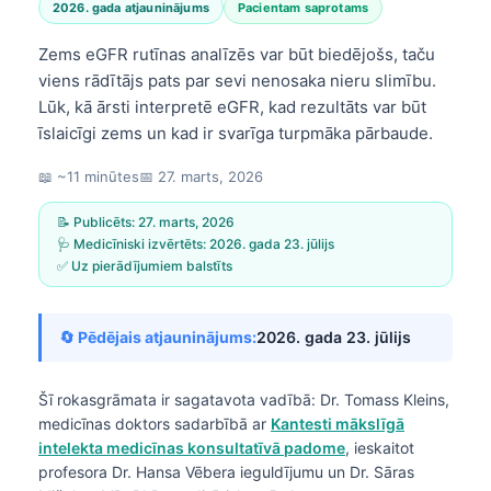
2026. gada atjauninājums
Pacientam saprotams
Zems eGFR rutīnas analīzēs var būt biedējošs, taču
viens rādītājs pats par sevi nenosaka nieru slimību.
Lūk, kā ārsti interpretē eGFR, kad rezultāts var būt
īslaicīgi zems un kad ir svarīga turpmāka pārbaude.
📖 ~11 minūtes
📅
27. marts, 2026
📝 Publicēts:
27. marts, 2026
🩺 Medicīniski izvērtēts:
2026. gada 23. jūlijs
✅ Uz pierādījumiem balstīts
🔄 Pēdējais atjauninājums:
2026. gada 23. jūlijs
Šī rokasgrāmata ir sagatavota vadībā:
Dr. Tomass Kleins,
medicīnas doktors
sadarbībā ar
Kantesti mākslīgā
intelekta medicīnas konsultatīvā padome
, ieskaitot
profesora Dr. Hansa Vēbera ieguldījumu un Dr. Sāras