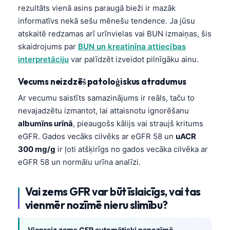
rezultāts vienā asins paraugā bieži ir mazāk
informatīvs nekā sešu mēnešu tendence. Ja jūsu
atskaitē redzamas arī urīnvielas vai BUN izmaiņas, šis
skaidrojums par
BUN un kreatinīna attiecības
interpretāciju
var palīdzēt izveidot pilnīgāku ainu.
Vecums neizdzēš patoloģiskus atradumus
Ar vecumu saistīts samazinājums ir reāls, taču to
nevajadzētu izmantot, lai attaisnotu ignorēšanu
albumīns urīnā
, pieaugošs kālijs vai straujš kritums
eGFR. Gados vecāks cilvēks ar eGFR 58 un
uACR
300 mg/g
ir ļoti atšķirīgs no gados vecāka cilvēka ar
eGFR 58 un normālu urīna analīzi.
Vai zems GFR var būt īslaicīgs, vai tas
vienmēr nozīmē nieru slimību?
Vienreiz zems GFR automātiski nenozīmē