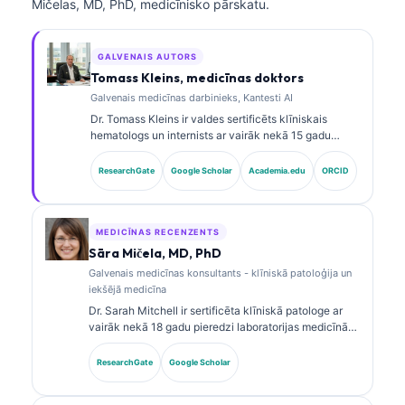
Mičelas, MD, PhD, medicīnisko pārskatu.
GALVENAIS AUTORS
Tomass Kleins, medicīnas doktors
Galvenais medicīnas darbinieks, Kantesti AI
Dr. Tomass Kleins ir valdes sertificēts klīniskais
hematologs un internists ar vairāk nekā 15 gadu
pieredzi laboratorijas medicīnā un ar AI atbalstītā
klīniskā analīzē. Kā Kantesti AI galvenais medicīnas
ResearchGate
Google Scholar
Academia.edu
ORCID
darbinieks viņš nodrošina klīnisku uzraudzību par
patentētā neironu tīkla medicīnisko precizitāti. Dr.
Kleins ir plaši publicējies par biomarķieru
interpretāciju un laboratorijas diagnostiku
MEDICĪNAS RECENZENTS
laboratorijas medicīnas jomā.
Sāra Mičela, MD, PhD
Galvenais medicīnas konsultants - klīniskā patoloģija un
iekšējā medicīna
Dr. Sarah Mitchell ir sertificēta klīniskā patologe ar
vairāk nekā 18 gadu pieredzi laboratorijas medicīnā
un diagnostikas analīzē. Viņai ir specializētas
sertifikācijas klīniskajā ķīmijā, un viņa plaši
ResearchGate
Google Scholar
publicējusi pētījumus par biomarķieru paneļiem un
laboratorijas analīzi klīniskajā praksē.