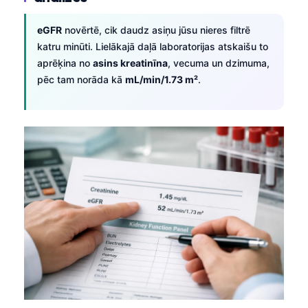
eGFR
novērtē, cik daudz asiņu jūsu nieres filtrē
katru minūti. Lielākajā daļā laboratorijas atskaišu to
aprēķina no
asins kreatinīna
, vecuma un dzimuma,
pēc tam norāda kā
mL/min/1.73 m²
.