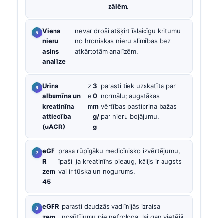
zālēm.
Viena
nevar droši atšķirt īslaicīgu kritumu
nieru
no hroniskas nieru slimības bez
asins
atkārtotām analīzēm.
analīze
Urīna
z
3
parasti tiek uzskatīta par
albumīna un
e
0
normālu; augstākas
kreatinīna
m
m
vērtības pastiprina bažas
attiecība
g/
par nieru bojājumu.
(uACR)
g
eGF
prasa rūpīgāku medicīnisko izvērtējumu,
R
īpaši, ja kreatinīns pieaug, kālijs ir augsts
zem
vai ir tūska un nogurums.
45
eGFR
parasti daudzās vadlīnijās izraisa
zem
nosūtījumu pie nefrologa, lai gan vietējā