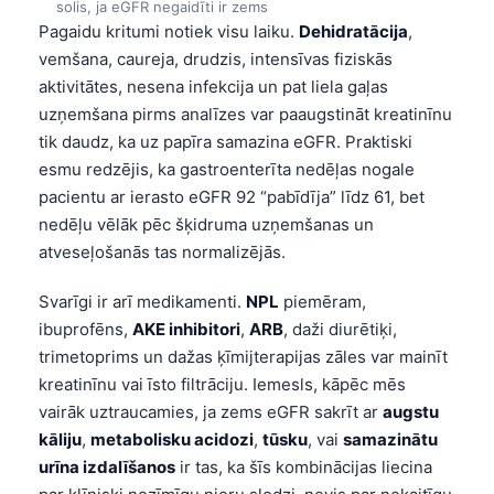
solis, ja eGFR negaidīti ir zems
Pagaidu kritumi notiek visu laiku.
Dehidratācija
,
vemšana, caureja, drudzis, intensīvas fiziskās
aktivitātes, nesena infekcija un pat liela gaļas
uzņemšana pirms analīzes var paaugstināt kreatinīnu
tik daudz, ka uz papīra samazina eGFR. Praktiski
esmu redzējis, ka gastroenterīta nedēļas nogale
pacientu ar ierasto eGFR 92 “pabīdīja” līdz 61, bet
nedēļu vēlāk pēc šķidruma uzņemšanas un
atveseļošanās tas normalizējās.
Svarīgi ir arī medikamenti.
NPL
piemēram,
ibuprofēns,
AKE inhibitori
,
ARB
, daži diurētiķi,
trimetoprims un dažas ķīmijterapijas zāles var mainīt
kreatinīnu vai īsto filtrāciju. Iemesls, kāpēc mēs
vairāk uztraucamies, ja zems eGFR sakrīt ar
augstu
kāliju
,
metabolisku acidozi
,
tūsku
, vai
samazinātu
urīna izdalīšanos
ir tas, ka šīs kombinācijas liecina