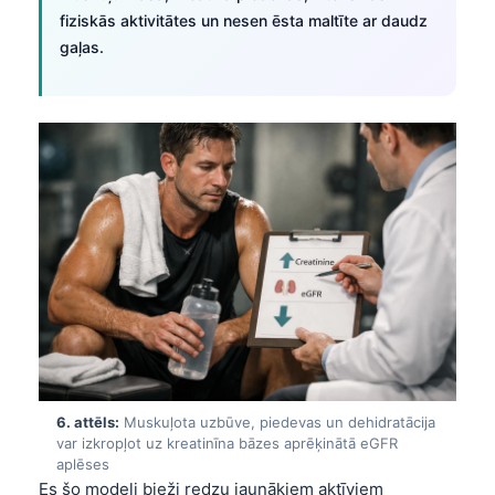
fiziskās aktivitātes un nesen ēsta maltīte ar daudz
తెలుగు
gaļas.
मराठी
اردو
বাংলা
Shqip
Magyar
Slovenščina
한국어
Polski
Lietuvių kalba
Русский
6. attēls:
Muskuļota uzbūve, piedevas un dehidratācija
ქართული
var izkropļot uz kreatinīna bāzes aprēķinātā eGFR
aplēses
Čeština
Es šo modeli bieži redzu jaunākiem aktīviem