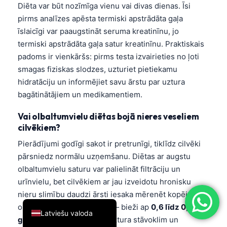
Diēta var būt nozīmīga vienu vai divas dienas. Īsi
简体中文
pirms analīzes apēsta termiski apstrādāta gaļa
Română
īslaicīgi var paaugstināt seruma kreatinīnu, jo
termiski apstrādāta gaļa satur kreatinīnu. Praktiskais
Türkçe
padoms ir vienkāršs: pirms testa izvairieties no ļoti
Ελληνικά
smagas fiziskas slodzes, uzturiet pietiekamu
Português
hidratāciju un informējiet savu ārstu par uztura
bagātinātājiem un medikamentiem.
Español
Italiano
Vai olbaltumvielu diētas bojā nieres veseliem
cilvēkiem?
עִבְרִית
Pierādījumi godīgi sakot ir pretrunīgi, tiklīdz cilvēki
Français
pārsniedz normālu uzņemšanu. Diētas ar augstu
العربية
olbaltumvielu saturu var palielināt filtrāciju un
Deutsch
urīnvielu, bet cilvēkiem ar jau izveidotu hronisku
nieru slimību daudzi ārsti iesaka mērenēt kopējo
English
olbaltumvielu uzņemšanu — bieži ap
0,6 līdz 0,8
Latviešu valoda
g/kg dienā
, pielāgojot to uztura stāvoklim un