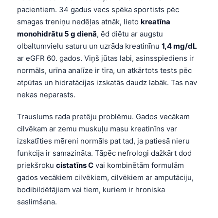
日本語
pacientiem. 34 gadus vecs spēka sportists pēc
Eesti
smagas treniņu nedēļas atnāk, lieto
kreatīna
monohidrātu 5 g dienā
, ēd diētu ar augstu
Azərbaycan dili
olbaltumvielu saturu un uzrāda kreatinīnu
1,4 mg/dL
Bosanski
ar eGFR 60. gados. Viņš jūtas labi, asinsspiediens ir
Svenska
normāls, urīna analīze ir tīra, un atkārtots tests pēc
atpūtas un hidratācijas izskatās daudz labāk. Tas nav
Српски језик
nekas neparasts.
Íslenska
Trauslums rada pretēju problēmu. Gados vecākam
Հայերեն
cilvēkam ar zemu muskuļu masu kreatinīns var
Bahasa Indonesia
izskatīties mēreni normāls pat tad, ja patiesā nieru
हिन्दी
funkcija ir samazināta. Tāpēc nefrologi dažkārt dod
priekšroku
cistatīns C
vai kombinētām formulām
Nederlands
gados vecākiem cilvēkiem, cilvēkiem ar amputāciju,
Dansk
bodibildētājiem vai tiem, kuriem ir hroniska
Български
saslimšana.
فارسی