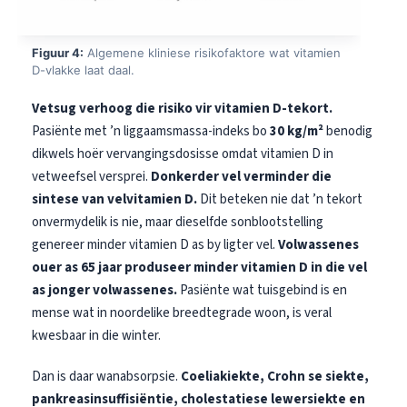
Figuur 4:
Algemene kliniese risikofaktore wat vitamien
D-vlakke laat daal.
Vetsug verhoog die risiko vir vitamien D-tekort.
Pasiënte met ’n liggaamsmassa-indeks bo
30 kg/m²
benodig
dikwels hoër vervangingsdosisse omdat vitamien D in
vetweefsel versprei.
Donkerder vel verminder die
sintese van velvitamien D.
Dit beteken nie dat ’n tekort
onvermydelik is nie, maar dieselfde sonblootstelling
genereer minder vitamien D as by ligter vel.
Volwassenes
ouer as 65 jaar produseer minder vitamien D in die vel
as jonger volwassenes.
Pasiënte wat tuisgebind is en
mense wat in noordelike breedtegrade woon, is veral
kwesbaar in die winter.
Dan is daar wanabsorpsie.
Coeliakiekte, Crohn se siekte,
pankreasinsuffisiëntie, cholestatiese lewersiekte en