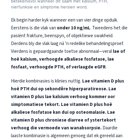
betekenisvol wanneer dit saam met kalsium, PTH,
nierfunksie en simptome hersien word.
తెలుగు
मराठी
Ek begin harder kyk wanneer een van vier dinge opduik.
Eerstens is die vlak van
onder 10 ng/mL
. Tweedens het die
اردو
pasiënt frakture, beenspyn, of objektiewe swakheid.
বাংলা
Derdens bly die vlak laag ná ’n redelike behandelingsproef.
Shqip
Vierdens is gepaardgaande toetse abnormaal—veral
lae of
hoë kalsium, verhoogde alkaliese fosfatase, lae
Magyar
fosfaat, verhoogde PTH, of verlaagde eGFR
.
Slovenščina
Hierdie kombinasies is klinies nuttig.
Lae vitamien D plus
한국어
hoë PTH dui op sekondêre hiperparatireose.
Lae
Polski
vitamien D plus lae kalsium verhoog kommer oor
Lietuvių kalba
simptomatiese tekort.
Lae vitamien D plus hoë
alkaliese fosfatase kan dui op osteomalasie.
Lae
Русский
vitamien D plus chroniese diarree of ystertekort
ქართული
verhoog die vermoede van wanabsorpsie.
Daardie
Čeština
laaste kombinasie is algemeen genoeg dat ek gereeld aan