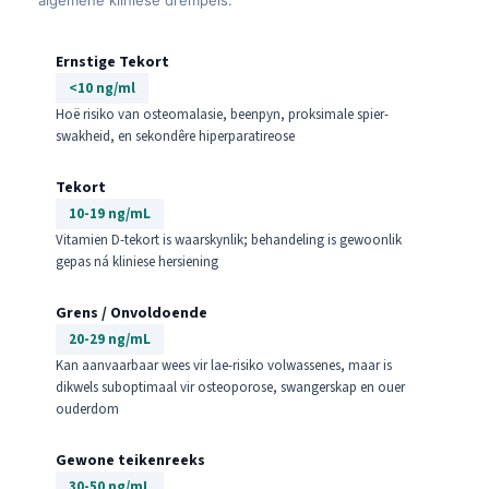
Ernstige Tekort
<10 ng/ml
Hoë risiko van osteomalasie, beenpyn, proksimale spier-
swakheid, en sekondêre hiperparatireose
Tekort
10-19 ng/mL
Vitamien D-tekort is waarskynlik; behandeling is gewoonlik
gepas ná kliniese hersiening
Grens / Onvoldoende
20-29 ng/mL
Kan aanvaarbaar wees vir lae-risiko volwassenes, maar is
dikwels suboptimaal vir osteoporose, swangerskap en ouer
ouderdom
Gewone teikenreeks
30-50 ng/mL