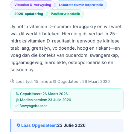
Vitamien D-verwysing
Laboratoriuminterpretasie
2026-opdatering
Pasiëntvriendelik
Jy het ’n vitamien D-nommer teruggekry en wil weet
wat dit werklik beteken. Hierdie gids vertaal ’n 25-
hidroksivitamien D-resultaat in eenvoudige kliniese
taal: laag, grenslyn, voldoende, hoog en riskant—en
voeg dan die konteks van ouderdom, swangerskap,
liggaamsgewig, niersiekte, osteoporoserisiko en
seisoen by.
⏱️ Lees tyd: 15 minute📅 Opgedateer: 26 Maart 2026
📝 Gepubliseer: 26 Maart 2026
🩺 Medies hersien: 23 Julie 2026
✅ Bewysgebaseer
🔄 Laas Opgedateer:
23 Julie 2026