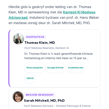
Hierdie gids is geskryf onder leiding van dr. Thomas
Klein, MD in samewerking met die
Kantesti KI Mediese
Adviesraad
, insluitend bydraes van prof. dr. Hans Weber
en mediese oorsig deur dr. Sarah Mitchell, MD, PhD.
HOOFOUTEUR
Thomas Klein, MD
Hoof Mediese Beampte, Kantesti AI
Dr. Thomas Klein is ’n raad-gesertifiseerde kliniese
hematoloog en internis met meer as 15 jaar se
ondervinding in laboratoriumgeneeskunde en KI-
ondersteunde kliniese analise. As Hoof Mediese
NavorsingGate
Google Scholar
Academia.edu
Beampte by Kantesti AI verskaf hy kliniese toesig oor
die mediese akkuraatheid van die eie neurale
ORCID
netwerk.
MEDIESE RESENSENT
Sarah Mitchell, MD, PhD
Hoof Mediese Adviseur – Kliniese Patologie & Interne