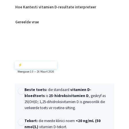
Hoe Kantesti vitamien D-resultate interpreteer
Gereelde vrae
⚡ Vinnige Opsomming
Weergawe 1.0 — 26 Maart 2026
Beste toets:
die standaard
vitamien D-
bloedtoets
is
25-hidroksivitamien D
, geskryf as
25(OH)D; 1,25-dihidroksivitamien D is gewoonlik die
verkeerde toets vir roetine-sifting.
Tekort:
die meeste klinici noem
<20 ng/mL (50
nmol/L)
vitamien D-tekort.