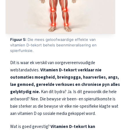
Figuur 5:
Die mees geloofwaardige effekte van
vitamien D-tekort behels beenmineralisering en
spierfunksie.
Dit is waar ek verskil van oorgevereenvoudigde
welstandadvies.
Vitamien D-tekort verklaar nie
outomaties moegheid, breingogga, haarverlies, angs,
lae gemoed, gereelde verkoues en chroniese pyn alles
gelyktydig nie.
Kan dit bydra? Ja. Is dit gewoonlik die hele
antwoord? Nee. Die bewyse vir been- en spieruitkomste is
baie sterker as die bewyse vir elke nie-spesifieke klagte wat
aan vitamien D op sosiale media gekoppel word.
Wat is goed gevestig?
Vitamien D-tekort kan