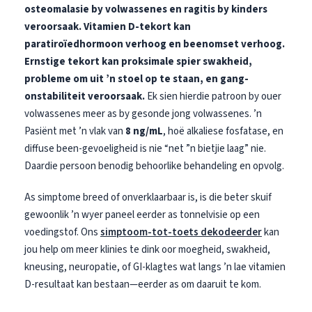
osteomalasie by volwassenes en ragitis by kinders
veroorsaak.
Vitamien D-tekort kan
paratiroïedhormoon verhoog en beenomset verhoog.
Ernstige tekort kan proksimale spier swakheid,
probleme om uit ’n stoel op te staan, en gang-
onstabiliteit veroorsaak.
Ek sien hierdie patroon by ouer
volwassenes meer as by gesonde jong volwassenes. ’n
Pasiënt met ’n vlak van
8 ng/mL
, hoë alkaliese fosfatase, en
diffuse been-gevoeligheid is nie “net ”n bietjie laag” nie.
Daardie persoon benodig behoorlike behandeling en opvolg.
As simptome breed of onverklaarbaar is, is die beter skuif
gewoonlik ’n wyer paneel eerder as tonnelvisie op een
voedingstof. Ons
simptoom-tot-toets dekodeerder
kan
jou help om meer klinies te dink oor moegheid, swakheid,
kneusing, neuropatie, of GI-klagtes wat langs ’n lae vitamien
D-resultaat kan bestaan—eerder as om daaruit te kom.