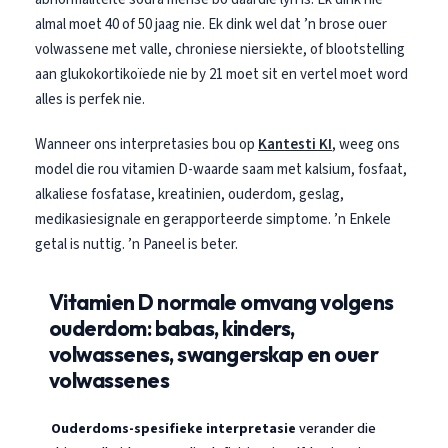
almal moet 40 of 50 jaag nie. Ek dink wel dat ’n brose ouer
volwassene met valle, chroniese niersiekte, of blootstelling
aan glukokortikoïede nie by 21 moet sit en vertel moet word
alles is perfek nie.
Wanneer ons interpretasies bou op
Kantesti KI
, weeg ons
model die rou vitamien D-waarde saam met kalsium, fosfaat,
alkaliese fosfatase, kreatinien, ouderdom, geslag,
medikasiesignale en gerapporteerde simptome. ’n Enkele
getal is nuttig. ’n Paneel is beter.
Vitamien D normale omvang volgens
ouderdom: babas, kinders,
volwassenes, swangerskap en ouer
volwassenes
Ouderdoms-spesifieke interpretasie
verander die