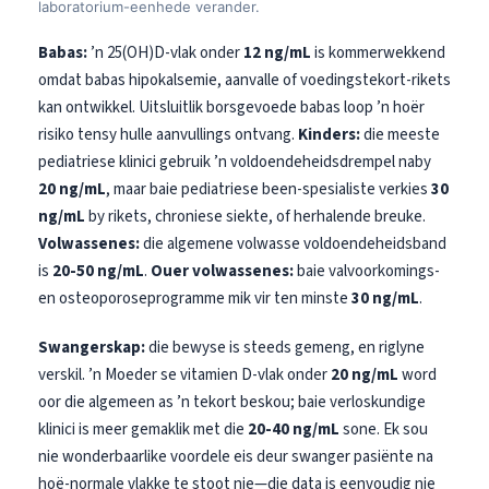
laboratorium-eenhede verander.
Babas:
’n 25(OH)D-vlak onder
12 ng/mL
is kommerwekkend
omdat babas hipokalsemie, aanvalle of voedingstekort-rikets
kan ontwikkel. Uitsluitlik borsgevoede babas loop ’n hoër
risiko tensy hulle aanvullings ontvang.
Kinders:
die meeste
pediatriese klinici gebruik ’n voldoendeheidsdrempel naby
20 ng/mL
, maar baie pediatriese been-spesialiste verkies
30
ng/mL
by rikets, chroniese siekte, of herhalende breuke.
Volwassenes:
die algemene volwasse voldoendeheidsband
is
20-50 ng/mL
.
Ouer volwassenes:
baie valvoorkomings-
en osteoporoseprogramme mik vir ten minste
30 ng/mL
.
Swangerskap:
die bewyse is steeds gemeng, en riglyne
verskil. ’n Moeder se vitamien D-vlak onder
20 ng/mL
word
oor die algemeen as ’n tekort beskou; baie verloskundige
klinici is meer gemaklik met die
20-40 ng/mL
sone. Ek sou
nie wonderbaarlike voordele eis deur swanger pasiënte na
hoë-normale vlakke te stoot nie—die data is eenvoudig nie