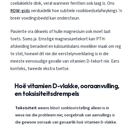
coeliakiekte dink, veral wanneer ferritien ook laag is. Ons
日本語
RDW-gids
verduidelik hoe subtiele rooibloedselafwykings ’n
Eesti
breër voedingsbeeld kan ondersteun.
Azərbaycan dili
Pasiënte vra dikwels of hulle magnesium ook moet laat
Bosanski
toets. Soms ja. Ernstige magnesiumtekort kan PTH-
Svenska
afskeiding benadeel en kalsiumbalans moeiliker maak om reg
Српски језик
te stel, hoewel dit nie die eerstelynverklaring is in die
meeste eenvoudige gevalle van vitamien D-tekort nie. Eers
Íslenska
konteks, tweede ekstra toetse.
Հայերեն
Bahasa Indonesia
Hoë vitamien D-vlakke, ooraanvulling,
हिन्दी
en toksisiteitsdrempels
Nederlands
Toksisiteit
weens bloot sonblootstelling alleen is in
Dansk
wese nie die probleem nie; oorgebruik van aanvullings is
Български
die gewone oorsaak van gevaarlik hoë vitamien D-vlakke.
فارسی