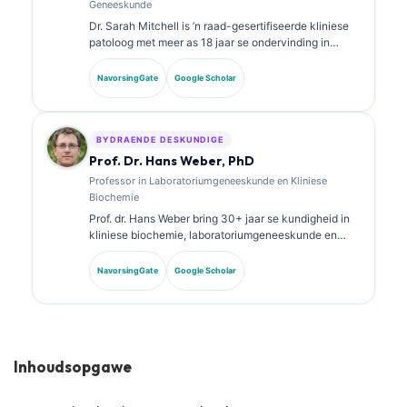
Geneeskunde
Dr. Sarah Mitchell is ’n raad-gesertifiseerde kliniese
patoloog met meer as 18 jaar se ondervinding in
laboratoriumgeneeskunde en diagnostiese analise.
Sy beskik oor spesialiteitssertifisering in kliniese
NavorsingGate
Google Scholar
chemie en het uitgebreid gepubliseer oor
biomerkerpanele en laboratoriumanalise.
BYDRAENDE DESKUNDIGE
Prof. Dr. Hans Weber, PhD
Professor in Laboratoriumgeneeskunde en Kliniese
Biochemie
Prof. dr. Hans Weber bring 30+ jaar se kundigheid in
kliniese biochemie, laboratoriumgeneeskunde en
biomarker-navorsing. Voormalige President van die
Duitse Vereniging vir Kliniese Chemie, spesialiseer hy
NavorsingGate
Google Scholar
in diagnostiese paneelanalise en KI-ondersteunde
laboratoriumgeneeskunde.
Inhoudsopgawe