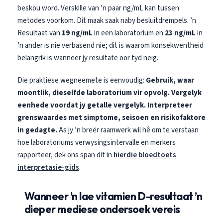
Euskara
beskou word. Verskille van ’n paar ng/mL kan tussen
Македонски јазик
metodes voorkom. Dit maak saak naby besluitdrempels. ’n
Resultaat van
19 ng/mL
in een laboratorium en
23 ng/mL
in
Latviešu valoda
’n ander is nie verbasend nie; dit is waarom konsekwentheid
Galego
belangrik is wanneer jy resultate oor tyd neig.
অসমীয়া
Die praktiese wegneemete is eenvoudig:
Gebruik, waar
සිංහල
moontlik, dieselfde laboratorium vir opvolg.
Vergelyk
سنڌي
eenhede voordat jy getalle vergelyk.
Interpreteer
پښتو
grenswaardes met simptome, seisoen en risikofaktore
in gedagte.
As jy ’n breër raamwerk wil hê om te verstaan
hoe laboratoriums verwysingsintervalle en merkers
Slovenčina
rapporteer, dek ons span dit in
hierdie bloedtoets
Hrvatski
interpretasie-gids
.
Suomi
Wanneer ’n lae vitamien D-resultaat ’n
Қазақ тілі
dieper mediese ondersoek vereis
Català