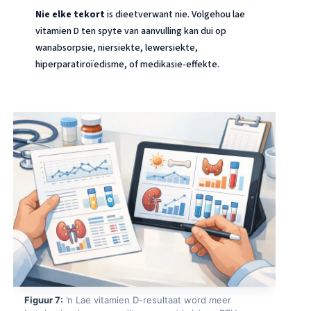
O‘zbekcha
Nie elke tekort
is dieetverwant nie. Volgehou lae
vitamien D ten spyte van aanvulling kan dui op
Українська
wanabsorpsie, niersiekte, lewersiekte,
አማርኛ
hiperparatiroïedisme, of medikasie-effekte.
Kiswahili
ភាសាខ្មែរ
ဗမာစာ
ไทย
Tagalog
Tiếng Việt
Bahasa Melayu
മലയാളം
ಕನ್ನಡ
ગુજરાતી
Figuur 7:
’n Lae vitamien D-resultaat word meer
தமிழ்