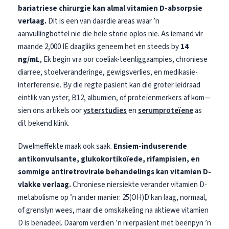
bariatriese chirurgie kan almal vitamien D-absorpsie
verlaag.
Dit is een van daardie areas waar ’n
aanvullingbottel nie die hele storie oplos nie. As iemand vir
maande 2,000 IE daagliks geneem het en steeds by
14
ng/mL
, Ek begin vra oor coeliak-teenliggaampies, chroniese
diarree, stoelveranderinge, gewigsverlies, en medikasie-
interferensie. By die regte pasiënt kan die groter leidraad
eintlik van yster, B12, albumien, of proteïenmerkers af kom—
sien ons artikels oor
ysterstudies
en
serumproteïene
as
dit bekend klink.
Dwelmeffekte maak ook saak.
Ensiem-induserende
antikonvulsante, glukokortikoïede, rifampisien, en
sommige antiretrovirale behandelings kan vitamien D-
vlakke verlaag.
Chroniese niersiekte verander vitamien D-
metabolisme op ’n ander manier: 25(OH)D kan laag, normaal,
of grenslyn wees, maar die omskakeling na aktiewe vitamien
D is benadeel. Daarom verdien ’n nierpasiënt met beenpyn ’n