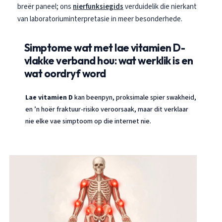
breër paneel; ons
nierfunksiegids
verduidelik die nierkant
van laboratoriuminterpretasie in meer besonderhede.
Simptome wat met lae vitamien D-
vlakke verband hou: wat werklik is en
wat oordryf word
Lae vitamien D
kan beenpyn, proksimale spier swakheid,
en ’n hoër fraktuur-risiko veroorsaak, maar dit verklaar
nie elke vae simptoom op die internet nie.