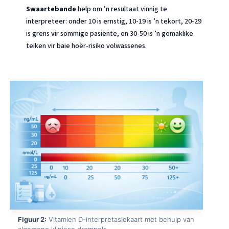
Swaartebande
help om ’n resultaat vinnig te
interpreteer: onder 10 is ernstig, 10-19 is ’n tekort, 20-29
is grens vir sommige pasiënte, en 30-50 is ’n gemaklike
teiken vir baie hoër-risiko volwassenes.
Figuur 2:
Vitamien D-interpretasiekaart met behulp van
algemene kliniese drempels.