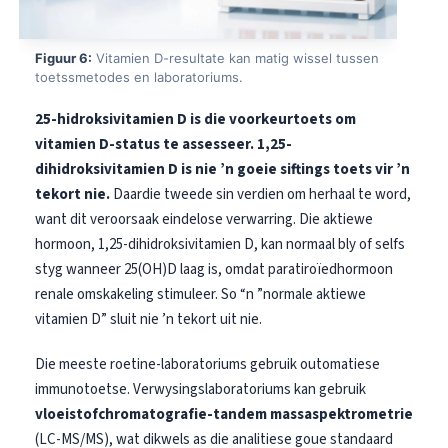
Frysk
Esperanto
Figuur 6:
Vitamien D-resultate kan matig wissel tussen
toetssmetodes en laboratoriums.
Беларуская мова
25-hidroksivitamien D is die voorkeurtoets om
Татар теле
vitamien D-status te assesseer.
1,25-
Кыргызча
dihidroksivitamien D is nie ’n goeie siftings toets vir ’n
ئۇيغۇرچە
tekort nie.
Daardie tweede sin verdien om herhaal te word,
want dit veroorsaak eindelose verwarring. Die aktiewe
Cebuano
hormoon, 1,25-dihidroksivitamien D, kan normaal bly of selfs
Basa Jawa
styg wanneer 25(OH)D laag is, omdat paratiroïedhormoon
ພາສາລາວ
renale omskakeling stimuleer. So “n ”normale aktiewe
Монгол
vitamien D” sluit nie ’n tekort uit nie.
العربية المغربية
Die meeste roetine-laboratoriums gebruik outomatiese
Occitan
immunotoetse. Verwysingslaboratoriums kan gebruik
vloeistofchromatografie-tandem massaspektrometrie
Gàidhlig
(LC-MS/MS), wat dikwels as die analitiese goue standaard