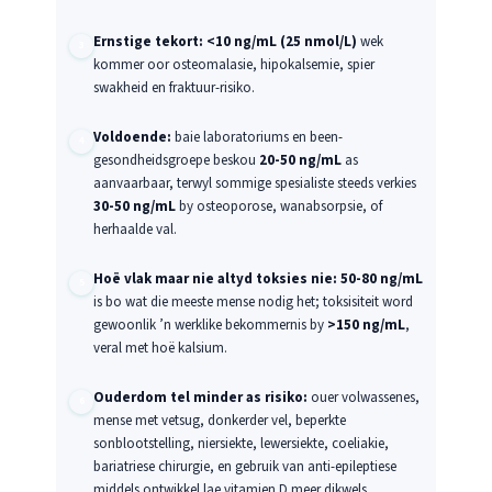
Ernstige tekort:
<10 ng/mL (25 nmol/L)
wek
kommer oor osteomalasie, hipokalsemie, spier
swakheid en fraktuur-risiko.
Voldoende:
baie laboratoriums en been-
gesondheidsgroepe beskou
20-50 ng/mL
as
aanvaarbaar, terwyl sommige spesialiste steeds verkies
30-50 ng/mL
by osteoporose, wanabsorpsie, of
herhaalde val.
Hoë vlak maar nie altyd toksies nie:
50-80 ng/mL
is bo wat die meeste mense nodig het; toksisiteit word
gewoonlik ’n werklike bekommernis by
>150 ng/mL
,
veral met hoë kalsium.
Ouderdom tel minder as risiko:
ouer volwassenes,
mense met vetsug, donkerder vel, beperkte
sonblootstelling, niersiekte, lewersiekte, coeliakie,
bariatriese chirurgie, en gebruik van anti-epileptiese
middels ontwikkel lae vitamien D meer dikwels.