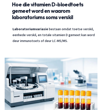
Hoe die vitamien D-bloedtoets
gemeet word en waarom
laboratoriums soms verskil
Laboratoriumvariasie
bestaan omdat toetse verskil,
eenhede verskil, en totale vitamien D gemeet kan word
deur immunotoets of deur LC-MS/MS.
Norsk bokmål
Ślōnskŏ gŏdka