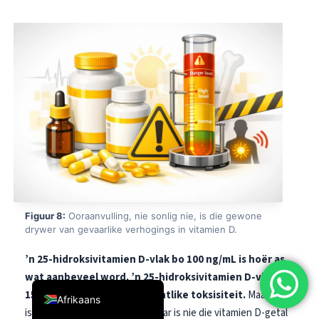
简体中文
Română
Türkçe
Ελληνικά
Português
Español
Italiano
עִבְרִית
Français
Figuur 8:
Ooraanvulling, nie sonlig nie, is die gewone
العربية
drywer van gevaarlike verhogings in vitamien D.
Deutsch
’n 25-hidroksivitamien D-vlak bo 100 ng/mL is hoër as
English
wat aanbeveel word.
’n 25-hidroksivitamien D-vlak bo
150 ng/mL dui sterk op moontlike toksisiteit.
Maar hier
Afrikaans
is die nuanse: die werklike gevaar is nie die vitamien D-getal