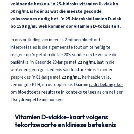
voldoende beskou.
’n 25-hidroksivitamien D-vlak bo
50 ng/mL is hoër as wat die meeste gesonde
volwassenes nodig het.
’n 25-hidroksivitamien D-vlak
bo 150 ng/mL wek kommer oor vitamien D-toksisiteit.
In ons ontleding van meer as 2 miljoen bloedtoets
interpretasies is die algemeenste fout om te heftig te
reageer op ’n getal in die lae 20’s sonder om te vra wie die
pasiënt is. ’n Gesonde 28-jarige met
22 ng/mL
laat in die
winter en geen geskiedenis van frakture nie is ’n ander
gesprek as ’n 81-jarige met
22 ng/mL
, herhaalde valle,
verhoogde PTH, en osteoporose. Daarom
is dit belangriker
om bloedtoets resultate in konteks te lees
as om net een
afsnydrempel te memoriseer.
Vitamien D-vlakke-kaart volgens
tekortswaarte en kliniese betekenis