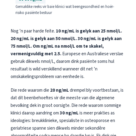
Gemaklike reeks vir baie klinici wat beengesondheid en hoër-
risiko pasiënte bestuur
Nog ’n paar harde feite.
10 ng/mL is gelyk aan 25 nmol/L.
20 ng/mL is gelyk aan 50 nmol/L.
30 ng/mL is gelyk aan
75 nmol/L.
Om ng/mL na nmol/L om te skakel,
vermenigvuldig met 2.5.
Europese en Australiese verslae
gebruik dikwels nmol/L, daarom dink pasiënte soms hul
resultaat is wild verskillend wanneer dit net ’n
omskakelingsprobleem van eenhede is.
Die rede waarom die
20 ng/mL
drempel bly voortbestaan, is
dat dit beenbehoeftes vir die meeste van die algemene
bevolking dek in groot oorsigte. Die rede waarom sommige
klinici daarop aandring om
30 ng/mL
is meer prakties as
ideologies: breukklinieke, spesialiste in osteoporose en
geriatriese spanne sien dikwels minder sekondêre
abnormaliteite sodra mense bo daardie lyn is. Ek dink nie