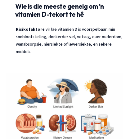
Wie is die meeste geneig om ’n
vitamien D-tekort te hê
Risikofaktore
vir lae vitamien D is voorspelbaar: min
sonblootstelling, donkerder vel, vetsug, ouer ouderdom,
wanabsorpsie, niersiekte of lewersiekte, en sekere
middels.