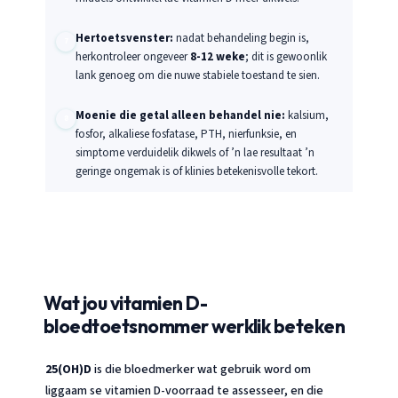
Hertoetsvenster:
nadat behandeling begin is,
herkontroleer ongeveer
8-12 weke
; dit is gewoonlik
lank genoeg om die nuwe stabiele toestand te sien.
Moenie die getal alleen behandel nie:
kalsium,
fosfor, alkaliese fosfatase, PTH, nierfunksie, en
simptome verduidelik dikwels of ’n lae resultaat ’n
geringe ongemak is of klinies betekenisvolle tekort.
Wat jou vitamien D-
bloedtoetsnommer werklik beteken
25(OH)D
is die bloedmerker wat gebruik word om
liggaam se vitamien D-voorraad te assesseer, en die