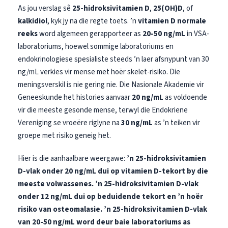
As jou verslag sê
25-hidroksivitamien D
,
25(OH)D
, of
kalkidiol
, kyk jy na die regte toets. ’n
vitamien D normale
reeks
word algemeen gerapporteer as
20-50 ng/mL
in VSA-
laboratoriums, hoewel sommige laboratoriums en
endokrinologiese spesialiste steeds ’n laer afsnypunt van 30
ng/mL verkies vir mense met hoër skelet-risiko. Die
meningsverskil is nie gering nie. Die Nasionale Akademie vir
Geneeskunde het histories aanvaar
20 ng/mL
as voldoende
vir die meeste gesonde mense, terwyl die Endokriene
Vereniging se vroeëre riglyne na
30 ng/mL
as ’n teiken vir
groepe met risiko geneig het.
Hier is die aanhaalbare weergawe:
’n 25-hidroksivitamien
D-vlak onder 20 ng/mL dui op vitamien D-tekort by die
meeste volwassenes.
’n 25-hidroksivitamien D-vlak
onder 12 ng/mL dui op beduidende tekort en ’n hoër
risiko van osteomalasie.
’n 25-hidroksivitamien D-vlak
van 20-50 ng/mL word deur baie laboratoriums as