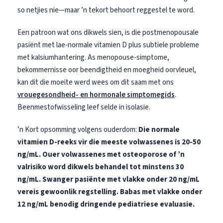
so netjies nie—maar ’n tekort behoort reggestel te word.
Een patroon wat ons dikwels sien, is die postmenopousale
pasiënt met lae-normale vitamien D plus subtiele probleme
met kalsiumhantering. As menopouse-simptome,
bekommernisse oor beendigtheid en moegheid oorvleuel,
kan dit die moeite werd wees om dit saam met ons
vrouegesondheid- en hormonale simptomegids
.
Beenmestofwisseling leef selde in isolasie.
’n Kort opsomming volgens ouderdom:
Die normale
vitamien D-reeks vir die meeste volwassenes is 20-50
ng/mL.
Ouer volwassenes met osteoporose of ’n
valrisiko word dikwels behandel tot minstens 30
ng/mL.
Swanger pasiënte met vlakke onder 20 ng/mL
vereis gewoonlik regstelling.
Babas met vlakke onder
12 ng/mL benodig dringende pediatriese evaluasie.