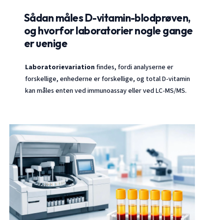
Sådan måles D-vitamin-blodprøven,
og hvorfor laboratorier nogle gange
er uenige
Laboratorievariation
findes, fordi analyserne er
forskellige, enhederne er forskellige, og total D-vitamin
kan måles enten ved immunoassay eller ved LC-MS/MS.
Norsk bokmål
Ślōnskŏ gŏdka