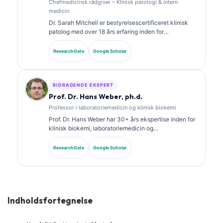
Chefmedicinsk rådgiver – Klinisk patologi & intern
medicin
Dr. Sarah Mitchell er bestyrelsescertificeret klinisk
patolog med over 18 års erfaring inden for
laboratoriemedicin og diagnostisk analyse. Hun har
specialecertificeringer i klinisk kemi og har publiceret
ResearchGate
Google Scholar
omfattende om biomarkørpaneler og
laboratorieanalyse.
BIDRAGENDE EKSPERT
Prof. Dr. Hans Weber, ph.d.
Professor i laboratoriemedicin og klinisk biokemi
Prof. Dr. Hans Weber har 30+ års ekspertise inden for
klinisk biokemi, laboratoriemedicin og
biomarkørforskning. Tidligere præsident for det tyske
selskab for klinisk kemi, og han specialiserer sig i
ResearchGate
Google Scholar
analyse af diagnostiske paneler og AI-assisteret
laboratoriemedicin.
Indholdsfortegnelse