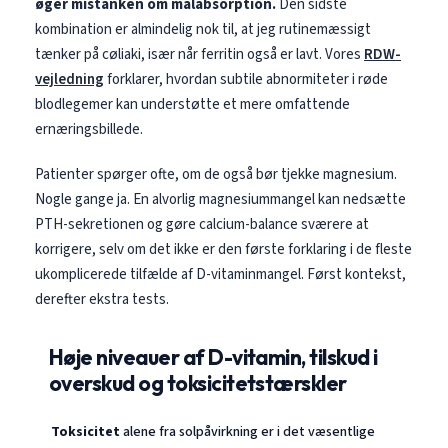
øger mistanken om malabsorption.
Den sidste
Čeština
kombination er almindelig nok til, at jeg rutinemæssigt
日本語
tænker på cøliaki, især når ferritin også er lavt. Vores
RDW-
Eesti
vejledning
forklarer, hvordan subtile abnormiteter i røde
blodlegemer kan understøtte et mere omfattende
Azərbaycan dili
ernæringsbillede.
Bosanski
Patienter spørger ofte, om de også bør tjekke magnesium.
Svenska
Nogle gange ja. En alvorlig magnesiummangel kan nedsætte
Српски језик
PTH-sekretionen og gøre calcium-balance sværere at
Íslenska
korrigere, selv om det ikke er den første forklaring i de fleste
ukomplicerede tilfælde af D-vitaminmangel. Først kontekst,
Հայերեն
derefter ekstra tests.
Bahasa Indonesia
हिन्दी
Høje niveauer af D-vitamin, tilskud i
Nederlands
overskud og toksicitetstærskler
Български
Toksicitet
alene fra solpåvirkning er i det væsentlige
فارسی