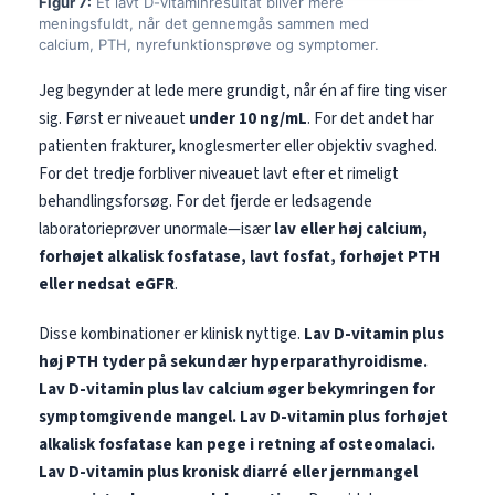
Figur 7:
Et lavt D-vitaminresultat bliver mere
meningsfuldt, når det gennemgås sammen med
தமிழ்
calcium, PTH, nyrefunktionsprøve og symptomer.
తెలుగు
Jeg begynder at lede mere grundigt, når én af fire ting viser
मराठी
sig. Først er niveauet
under 10 ng/mL
. For det andet har
اردو
patienten frakturer, knoglesmerter eller objektiv svaghed.
For det tredje forbliver niveauet lavt efter et rimeligt
বাংলা
behandlingsforsøg. For det fjerde er ledsagende
Shqip
laboratorieprøver unormale—især
lav eller høj calcium,
Magyar
forhøjet alkalisk fosfatase, lavt fosfat, forhøjet PTH
eller nedsat eGFR
.
Slovenščina
한국어
Disse kombinationer er klinisk nyttige.
Lav D-vitamin plus
høj PTH tyder på sekundær hyperparathyroidisme.
Polski
Lav D-vitamin plus lav calcium øger bekymringen for
Lietuvių kalba
symptomgivende mangel.
Lav D-vitamin plus forhøjet
Русский
alkalisk fosfatase kan pege i retning af osteomalaci.
ქართული
Lav D-vitamin plus kronisk diarré eller jernmangel