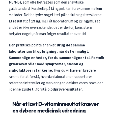
Gàidhlig
MS/MS), som ofte betragtes som den analytiske
guldstandard. Forskelle på få ng/mL kan forekomme mellem
Euskara
metoder. Det betyder noget tæt på beslutningstærsklerne.
Македонски јазик
Et resultat på
19 ng/mL
i ét laboratorium og
23 ng/mL
i et
Latviešu valoda
andet er ikke overraskende; det er derfor, konsistens
betyder noget, når man følger resultater over tid.
Galego
অসমীয়া
Den praktiske pointe er enkel:
Brug det samme
සිංහල
laboratorium til opfølgning, når det er muligt.
Sammenlign enheder, før du sammenligner tal.
Fortolk
سنڌي
grænseværdier med symptomer, sæson og
پښتو
risikofaktorer i tankerne.
Hvis du vil have en bredere
ramme for at forstå, hvordan laboratorier rapporterer
referenceintervaller og markeringer, dækker vores team det
Slovenčina
i
denne guide til forstå blodprøveresultater
.
Hrvatski
Suomi
Når et lavt D-vitaminresultat kræver
Қазақ тілі
en dybere medicinsk udredning