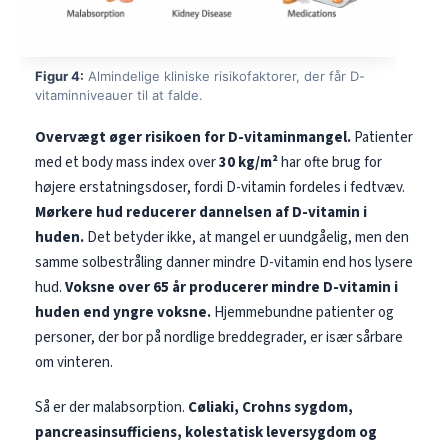
Figur 4:
Almindelige kliniske risikofaktorer, der får D-
vitaminniveauer til at falde.
Overvægt øger risikoen for D-vitaminmangel.
Patienter
med et body mass index over
30 kg/m²
har ofte brug for
højere erstatningsdoser, fordi D-vitamin fordeles i fedtvæv.
Mørkere hud reducerer dannelsen af D-vitamin i
huden.
Det betyder ikke, at mangel er uundgåelig, men den
samme solbestråling danner mindre D-vitamin end hos lysere
hud.
Voksne over 65 år producerer mindre D-vitamin i
huden end yngre voksne.
Hjemmebundne patienter og
personer, der bor på nordlige breddegrader, er især sårbare
om vinteren.
Så er der malabsorption.
Cøliaki, Crohns sygdom,
pancreasinsufficiens, kolestatisk leversygdom og