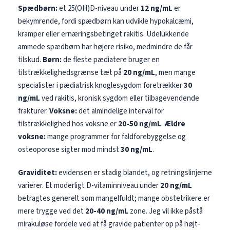
Spædbørn:
et 25(OH)D-niveau under
12 ng/mL
er
bekymrende, fordi spædbørn kan udvikle hypokalcæmi,
kramper eller ernæringsbetinget rakitis. Udelukkende
ammede spædbørn har højere risiko, medmindre de får
tilskud.
Børn:
de fleste pædiatere bruger en
tilstrækkelighedsgrænse tæt på
20 ng/mL
, men mange
specialister i pædiatrisk knoglesygdom foretrækker
30
ng/mL
ved rakitis, kronisk sygdom eller tilbagevendende
frakturer.
Voksne:
det almindelige interval for
tilstrækkelighed hos voksne er
20-50 ng/mL
.
Ældre
voksne:
mange programmer for faldforebyggelse og
osteoporose sigter mod mindst
30 ng/mL
.
Graviditet:
evidensen er stadig blandet, og retningslinjerne
varierer. Et moderligt D-vitaminniveau under
20 ng/mL
betragtes generelt som mangelfuldt; mange obstetrikere er
mere trygge ved det
20-40 ng/mL
zone. Jeg vil ikke påstå
mirakuløse fordele ved at få gravide patienter op på højt-