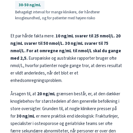
30-50 ng/mL
Behageligt interval for mange klinikere, der håndterer
knoglesundhed, og for patienter med højere risiko
Et par hårde fakta mere.
10 ng/mL svarer til 25 nmol/L.
20
ng/mL svarer til 50 nmol/L.
30 ng/mL svarer til 75
nmol/L.
For at omregne ng/mL til nmol/L skal du gange
med 2,5.
Europæiske og australske rapporter bruger ofte
nmol/L, hvorfor patienter nogle gange tror, at deres resultat
er vildt anderledes, når det blot er et
enhedsomregningsproblem.
Årsagen til, at
20 ng/mL
grænsen består, er, at den dækker
knoglebehov for størstedelen af den generelle befolkning i
store oversigter. Grunden til, at nogle klinikere presser på
for
30 ng/mL
er mere praktisk end ideologisk: Frakturlinjer,
specialister i osteoporose og geriatriske teams ser ofte
færre sekundære abnormiteter, når personer er over den