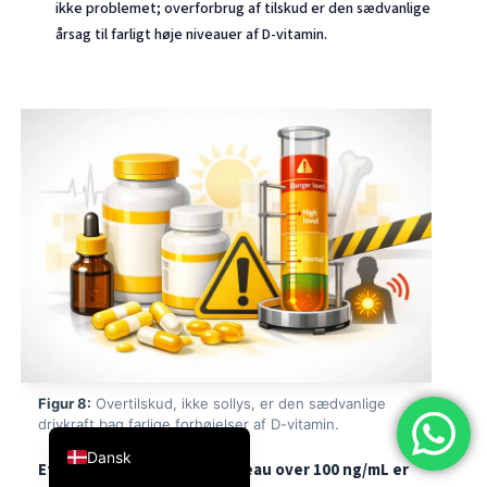
ikke problemet; overforbrug af tilskud er den sædvanlige
简体中文
årsag til farligt høje niveauer af D-vitamin.
Română
Türkçe
Ελληνικά
Português
Español
Italiano
עִבְרִית
Français
العربية
Deutsch
Figur 8:
Overtilskud, ikke sollys, er den sædvanlige
English
drivkraft bag farlige forhøjelser af D-vitamin.
Dansk
Et 25-hydroxyvitamin D-niveau over 100 ng/mL er