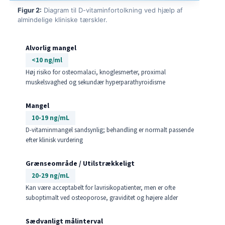
Figur 2:
Diagram til D-vitaminfortolkning ved hjælp af
almindelige kliniske tærskler.
Alvorlig mangel
<10 ng/ml
Høj risiko for osteomalaci, knoglesmerter, proximal
muskelsvaghed og sekundær hyperparathyroidisme
Mangel
10-19 ng/mL
D-vitaminmangel sandsynlig; behandling er normalt passende
efter klinisk vurdering
Grænseområde / Utilstrækkeligt
20-29 ng/mL
Kan være acceptabelt for lavrisikopatienter, men er ofte
suboptimalt ved osteoporose, graviditet og højere alder
Sædvanligt målinterval