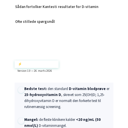
Sådan fortolker Kantesti resultater for D-vitamin
Ofte stillede spørgsmål
⚡ Hurtig opsummering
Version 1.0 — 26. marts 2026
Bedste test:
den standard
D-vitamin blodprøve
er
25-hydroxyvitamin D
, skrevet som 25(OH)D; 1,25-
dihydroxyvitamin D er normalt den forkerte test til
rutinemæssig screening.
Mangel:
de fleste klinikere kalder
<20 ng/mL (50
nmol/L)
D-vitaminmangel.