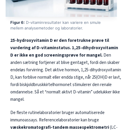
Frysk
Esperanto
Figur 6:
D-vitaminresultater kan variere en smule
Беларуская мова
mellem analysemetoder og laboratorier.
Татар теле
25-hydroxyvitamin D er den foretrukne prøve til
Кыргызча
vurdering af D-vitaminstatus.
1,25-dihydroxyvitamin
ئۇيغۇرچە
D er ikke en god screeningsprøve for mangel.
Den
anden sætning fortjener at blive gentaget, fordi den skaber
Cebuano
endeløs forvirring. Det aktive hormon, 1,25-dihydroxyvitamin
Basa Jawa
D, kan forblive normalt eller endda stige, når 25(OH)D er lavt,
ພາສາລາວ
fordi biskjoldbruskkirtelhormonet stimulerer den renale
omdannelse. Så et “normalt aktivt D-vitamin” udelukker ikke
Монгол
mangel.
Afrikaans
De fleste rutinelaboratorier bruger automatiserede
العربية المغربية
immunoassays. Referencelaboratorier kan bruge
Occitan
væskekromatografi-tandem massespektrometri
(LC-