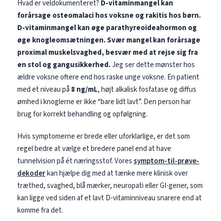
Hvad er veldokumenteret?
D-vitaminmangel kan
forårsage osteomalaci hos voksne og rakitis hos børn.
D-vitaminmangel kan øge parathyreoideahormon og
øge knogleomsætningen.
Svær mangel kan forårsage
proximal muskelsvaghed, besvær med at rejse sig fra
en stol og gangusikkerhed.
Jeg ser dette mønster hos
ældre voksne oftere end hos raske unge voksne. En patient
med et niveau på
8 ng/mL
, højt alkalisk fosfatase og diffus
ømhed i knoglerne er ikke “bare lidt lavt”. Den person har
brug for korrekt behandling og opfølgning.
Hvis symptomerne er brede eller uforklarlige, er det som
regel bedre at vælge et bredere panel end at have
tunnelvision på ét næringsstof. Vores
symptom-til-prøve-
dekoder
kan hjælpe dig med at tænke mere klinisk over
træthed, svaghed, blå mærker, neuropati eller GI-gener, som
kan ligge ved siden af et lavt D-vitaminniveau snarere end at
komme fra det.