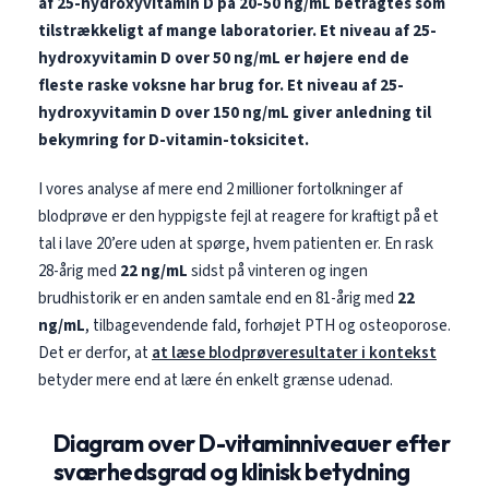
af 25-hydroxyvitamin D på 20-50 ng/mL betragtes som
tilstrækkeligt af mange laboratorier.
Et niveau af 25-
hydroxyvitamin D over 50 ng/mL er højere end de
fleste raske voksne har brug for.
Et niveau af 25-
hydroxyvitamin D over 150 ng/mL giver anledning til
bekymring for D-vitamin-toksicitet.
I vores analyse af mere end 2 millioner fortolkninger af
blodprøve er den hyppigste fejl at reagere for kraftigt på et
tal i lave 20’ere uden at spørge, hvem patienten er. En rask
28-årig med
22 ng/mL
sidst på vinteren og ingen
brudhistorik er en anden samtale end en 81-årig med
22
ng/mL
, tilbagevendende fald, forhøjet PTH og osteoporose.
Det er derfor, at
at læse blodprøveresultater i kontekst
betyder mere end at lære én enkelt grænse udenad.
Diagram over D-vitaminniveauer efter
sværhedsgrad og klinisk betydning