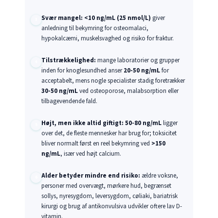
Svær mangel:
<10 ng/mL (25 nmol/L)
giver
anledning til bekymring for osteomalaci,
hypokalcæmi, muskelsvaghed og risiko for fraktur.
Tilstrækkelighed:
mange laboratorier og grupper
inden for knoglesundhed anser
20-50 ng/mL
for
acceptabelt, mens nogle specialister stadig foretrækker
30-50 ng/mL
ved osteoporose, malabsorption eller
tilbagevendende fald.
Højt, men ikke altid giftigt:
50-80 ng/mL
ligger
over det, de fleste mennesker har brug for; toksicitet
bliver normalt først en reel bekymring ved
>150
ng/mL
, især ved højt calcium.
Alder betyder mindre end risiko:
ældre voksne,
personer med overvægt, mørkere hud, begrænset
sollys, nyresygdom, leversygdom, cøliaki, bariatrisk
kirurgi og brug af antikonvulsiva udvikler oftere lav D-
vitamin.