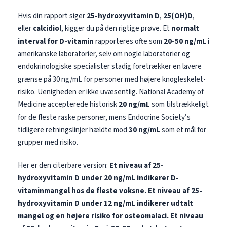
Hvis din rapport siger
25-hydroxyvitamin D
,
25(OH)D
,
eller
calcidiol
, kigger du på den rigtige prøve. Et
normalt
interval for D-vitamin
rapporteres ofte som
20-50 ng/mL
i
amerikanske laboratorier, selv om nogle laboratorier og
endokrinologiske specialister stadig foretrækker en lavere
grænse på 30 ng/mL for personer med højere knogleskelet-
risiko. Uenigheden er ikke uvæsentlig. National Academy of
Medicine accepterede historisk
20 ng/mL
som tilstrækkeligt
for de fleste raske personer, mens Endocrine Society’s
tidligere retningslinjer hældte mod
30 ng/mL
som et mål for
grupper med risiko.
Her er den citerbare version:
Et niveau af 25-
hydroxyvitamin D under 20 ng/mL indikerer D-
vitaminmangel hos de fleste voksne.
Et niveau af 25-
hydroxyvitamin D under 12 ng/mL indikerer udtalt
mangel og en højere risiko for osteomalaci.
Et niveau