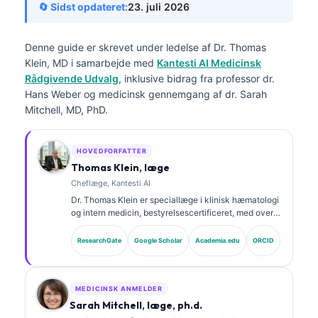
🔄 Sidst opdateret:
23. juli 2026
Denne guide er skrevet under ledelse af Dr. Thomas
Klein, MD i samarbejde med
Kantesti AI Medicinsk
Rådgivende Udvalg
, inklusive bidrag fra professor dr.
Hans Weber og medicinsk gennemgang af dr. Sarah
Mitchell, MD, PhD.
HOVEDFORFATTER
Thomas Klein, læge
Cheflæge, Kantesti AI
Dr. Thomas Klein er speciallæge i klinisk hæmatologi
og intern medicin, bestyrelsescertificeret, med over
15 års erfaring inden for laboratoriemedicin og AI-
assisteret klinisk analyse. Som Chief Medical Officer
ResearchGate
Google Scholar
Academia.edu
ORCID
hos Kantesti AI varetager han klinisk tilsyn med den
medicinske nøjagtighed af det proprietære neurale
netværk.
MEDICINSK ANMELDER
Sarah Mitchell, læge, ph.d.