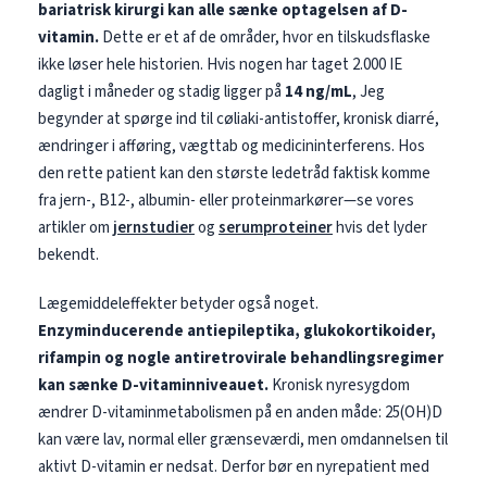
bariatrisk kirurgi kan alle sænke optagelsen af D-
vitamin.
Dette er et af de områder, hvor en tilskudsflaske
ikke løser hele historien. Hvis nogen har taget 2.000 IE
dagligt i måneder og stadig ligger på
14 ng/mL
, Jeg
begynder at spørge ind til cøliaki-antistoffer, kronisk diarré,
ændringer i afføring, vægttab og medicininterferens. Hos
den rette patient kan den største ledetråd faktisk komme
fra jern-, B12-, albumin- eller proteinmarkører—se vores
artikler om
jernstudier
og
serumproteiner
hvis det lyder
bekendt.
Lægemiddeleffekter betyder også noget.
Enzyminducerende antiepileptika, glukokortikoider,
rifampin og nogle antiretrovirale behandlingsregimer
kan sænke D-vitaminniveauet.
Kronisk nyresygdom
ændrer D-vitaminmetabolismen på en anden måde: 25(OH)D
kan være lav, normal eller grænseværdi, men omdannelsen til
aktivt D-vitamin er nedsat. Derfor bør en nyrepatient med