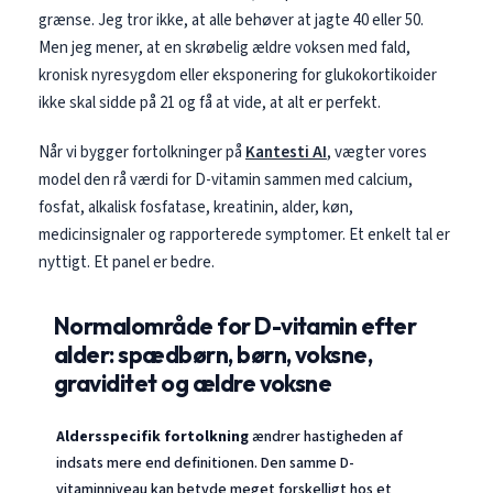
grænse. Jeg tror ikke, at alle behøver at jagte 40 eller 50.
Men jeg mener, at en skrøbelig ældre voksen med fald,
kronisk nyresygdom eller eksponering for glukokortikoider
ikke skal sidde på 21 og få at vide, at alt er perfekt.
Når vi bygger fortolkninger på
Kantesti AI
, vægter vores
model den rå værdi for D-vitamin sammen med calcium,
fosfat, alkalisk fosfatase, kreatinin, alder, køn,
medicinsignaler og rapporterede symptomer. Et enkelt tal er
nyttigt. Et panel er bedre.
Normalområde for D-vitamin efter
alder: spædbørn, børn, voksne,
graviditet og ældre voksne
Aldersspecifik fortolkning
ændrer hastigheden af
indsats mere end definitionen. Den samme D-
vitaminniveau kan betyde meget forskelligt hos et