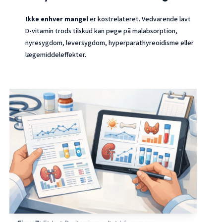
Català
Ikke enhver mangel
er kostrelateret. Vedvarende lavt
O‘zbekcha
D-vitamin trods tilskud kan pege på malabsorption,
Українська
nyresygdom, leversygdom, hyperparathyreoidisme eller
lægemiddeleffekter.
አማርኛ
Kiswahili
ភាសាខ្មែរ
ဗမာစာ
ไทย
Tagalog
Tiếng Việt
Bahasa Melayu
മലയാളം
ಕನ್ನಡ
ગુજરાતી