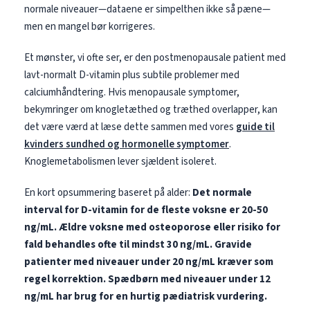
normale niveauer—dataene er simpelthen ikke så pæne—
men en mangel bør korrigeres.
Et mønster, vi ofte ser, er den postmenopausale patient med
lavt-normalt D-vitamin plus subtile problemer med
calciumhåndtering. Hvis menopausale symptomer,
bekymringer om knogletæthed og træthed overlapper, kan
det være værd at læse dette sammen med vores
guide til
kvinders sundhed og hormonelle symptomer
.
Knoglemetabolismen lever sjældent isoleret.
En kort opsummering baseret på alder:
Det normale
interval for D-vitamin for de fleste voksne er 20-50
ng/mL.
Ældre voksne med osteoporose eller risiko for
fald behandles ofte til mindst 30 ng/mL.
Gravide
patienter med niveauer under 20 ng/mL kræver som
regel korrektion.
Spædbørn med niveauer under 12
ng/mL har brug for en hurtig pædiatrisk vurdering.